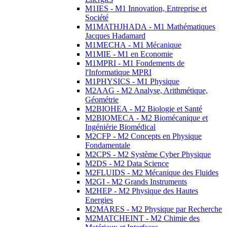
M1IES - M1 Innovation, Entreprise et
Société
M1MATHJHADA - M1 Mathématiques
Jacques Hadamard
M1MECHA - M1 Mécanique
M1MIE - M1 en Economie
M1MPRI - M1 Fondements de
l'Informatique MPRI
M1PHYSICS - M1 Physique
M2AAG - M2 Analyse, Arithmétique,
Géométrie
M2BIOHEA - M2 Biologie et Santé
M2BIOMECA - M2 Biomécanique et
Ingéniérie Biomédical
M2CFP - M2 Concepts en Physique
Fondamentale
M2CPS - M2 Système Cyber Physique
M2DS - M2 Data Science
M2FLUIDS - M2 Mécanique des Fluides
M2GI - M2 Grands Instruments
M2HEP - M2 Physique des Hautes
Energies
M2MARES - M2 Physique par Recherche
M2MATCHEINT - M2 Chimie des