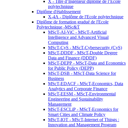
X - Titre d’Ingénieur diplômé de l’École
polytechnique
Diplôme d'établissement
X-4A - Diplôme de l'Ecole polytechnique
Diplôme de formation gradué de l'Ecole
Polytechnique -MSc&T
MScT-AI-ViC - MScT-Artificial
Intelligence and Advanced Visual
Computing
MScT-CyS - MScT-Cybersecurity (CyS)
MScT-DDDF - MScT-Double Degree
Data and Finance (DDDF)
MScT-DEPP - MScT-Data and Economics
for Public Policy (DEPP)
MScT-DSB - MScT-Data Science for
Business
MScT-EDACF - MScT-Economics, Data
Analytics and Corporate Finance
MScT-EESM - MScT-Environmental
Engineering and Sustainability
Management
MScT-ESCLiP - MScT-Economics for
Smart Cities and Climate Policy
MScT-IOT - MScT-Internet of Things :
Innovation and Management Program