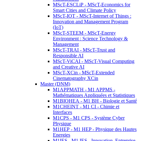
MScT-ESCLiP - MScT-Economics for
Smart Cities and Climate Policy
MScT-IOT - MScT-Internet of Things :
Innovation and Management Program
(IoT)
MScT-STEEM - MScT-Energy
Environment : Science Technology &
Management
MScT-TRAI - MScT-Trust and
Responsible AI
MScT-ViCAI - MScT-Visual Computing
and Creative AI
MScT-XCin - MScT-Extended
Cinematography XCin
Master (DNM)
M1APPMATH - M1 APPMS -
Mathématiques Appliquées et Statistiques
M1BIOHEA - M1 BH - Biologie et Santé
M1CHEINT - M1 CI - Chimie et
Interfaces
M1CPS - M1 CPS - Système Cyber
Physique
M1HEP - M1 HEP - Physique des Hautes
Energies
M1IES - M1 IES - Innovation, Entreprise