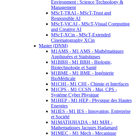
Environment : Science Technology &
Management
MScT-TRAI - MScT-Trust and
Responsible AI
MScT-ViCAI - MScT-Visual Computing
and Creative AI
MScT-XCin - MScT-Extended
Cinematography XCin
Master (DNM)
M1AMS - M1 AMS - Mathématiques
Appliquées et Statistiques
M1BBH - M1 BBH - Biologie,
Biotechnologie et Santé
M1BME - M1 BME - Ingénierie
BioMédicale
M1CHI - M1 CHI - Chimie et Interfaces
M1CPS - M1 CCSN - Maj. CPS -
Système Cyber Physique
M1HEP - M1 HEP - Physique des Hautes
Energies
M1IES - M1 IES - Innovation, Entreprise
et Société
M1MATHJHADA - M1 MJH -
Mathematiques Jacques Hadamard
M1MEC - M1 Mech - Mecanique