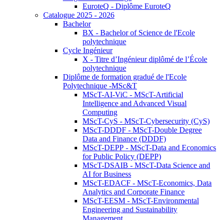
EuroteQ - Diplôme EuroteQ
Catalogue 2025 - 2026
Bachelor
BX - Bachelor of Science de l'Ecole
polytechnique
Cycle Ingénieur
X - Titre d’Ingénieur diplômé de l’École
polytechnique
Diplôme de formation gradué de l'Ecole
Polytechnique -MSc&T
MScT-AI-ViC - MScT-Artificial
Intelligence and Advanced Visual
Computing
MScT-CyS - MScT-Cybersecurity (CyS)
MScT-DDDF - MScT-Double Degree
Data and Finance (DDDF)
MScT-DEPP - MScT-Data and Economics
for Public Policy (DEPP)
MScT-DSAIB - MScT-Data Science and
AI for Business
MScT-EDACF - MScT-Economics, Data
Analytics and Corporate Finance
MScT-EESM - MScT-Environmental
Engineering and Sustainability
Management