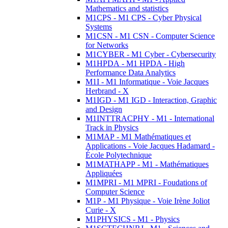
Mathematics and statistics
M1CPS - M1 CPS - Cyber Physical
Systems
M1CSN - M1 CSN - Computer Science
for Networks
M1CYBER - M1 Cyber - Cybersecurity
M1HPDA - M1 HPDA - High
Performance Data Analytics
M1I - M1 Informatique - Voie Jacques
Herbrand - X
M1IGD - M1 IGD - Interaction, Graphic
and Design
M1INTTRACPHY - M1 - International
Track in Physics
M1MAP - M1 Mathématiques et
Applications - Voie Jacques Hadamard -
École Polytechnique
M1MATHAPP - M1 - Mathématiques
Appliquées
M1MPRI - M1 MPRI - Foudations of
Computer Science
M1P - M1 Physique - Voie Irène Joliot
Curie - X
M1PHYSICS - M1 - Physics