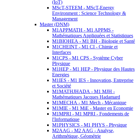
(IoT)
MScT-STEEM - MScT-Energy
Environment : Science Technology &
Management
Master (DNM)
M1APPMATH - M1 APPMS -
Mathématiques Appliquées et Statistiques
M1BIOHEA - M1 BH - Biologie et Santé
M1CHEINT - M1 CI - Chimie et
Interfaces
M1CPS - M1 CPS - Système Cyber
Physique
M1HEP - M1 HEP - Physique des Hautes
Energies
M1IES - M1 IES - Innovation, Entreprise
et Société
M1MATHJHADA - M1 MJH -
Mathématiques Jacques Hadamard
M1MECHA - M1 Mech - Mécanique
M1MIE - M1 MiE - Master en Economie
M1MPRI - M1 MPRI - Fondements de
l'Informatique
M1PHYSICS - M1 PHYS - Physique
M2AAG - M2 AAG - Analyse,
Arithmétique, Géométrie