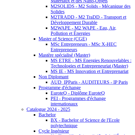
Matériaux et des Nano-Objets
M2SOLIDS - M2 Solids - Mécanique des
Solides
M2TRADD - M2 TraDD - Transport et
Développement Durable
M2WAPE - M2 WAPE - Eau, Air,
Pollution et Énergies
Master of Science (CGE)
MSc Entrepreneurs - MSc X-HEC
Entrepreneurs
Mastère spécialisé (Master)
MS ETRE - MS Energies Renouvelables :
Technologies et Entrepreneuriat (Master)
MS IE - MS Innovation et Entreprenariat
Non Diplomant
AUD_IPParis - AUDITEURS - IP Paris
Programme d'échange
EuroteQ - Diplôme EuroteQ
PEI - Programmes d'échange
internationaux
Catalogue 2024 - 2025
Bachelor
BX - Bachelor of Science de l'Ecole
polytechnique
Cycle Ingénieur