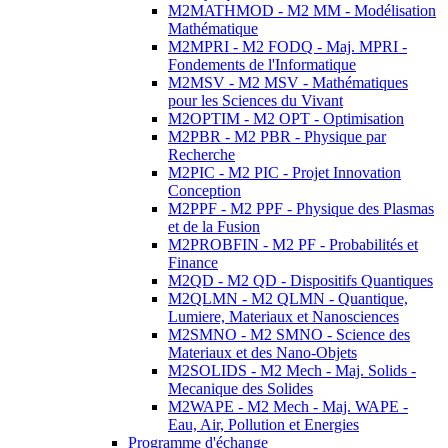
M2MATHMOD - M2 MM - Modélisation
Mathématique
M2MPRI - M2 FODQ - Maj. MPRI -
Fondements de l'Informatique
M2MSV - M2 MSV - Mathématiques
pour les Sciences du Vivant
M2OPTIM - M2 OPT - Optimisation
M2PBR - M2 PBR - Physique par
Recherche
M2PIC - M2 PIC - Projet Innovation
Conception
M2PPF - M2 PPF - Physique des Plasmas
et de la Fusion
M2PROBFIN - M2 PF - Probabilités et
Finance
M2QD - M2 QD - Dispositifs Quantiques
M2QLMN - M2 QLMN - Quantique,
Lumiere, Materiaux et Nanosciences
M2SMNO - M2 SMNO - Science des
Materiaux et des Nano-Objets
M2SOLIDS - M2 Mech - Maj. Solids -
Mecanique des Solides
M2WAPE - M2 Mech - Maj. WAPE -
Eau, Air, Pollution et Energies
Programme d'échange