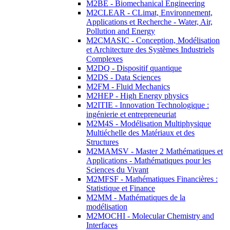
M2BE - Biomechanical Engineering
M2CLEAR - CLimat, Environnement,
Applications et Recherche - Water, Air,
Pollution and Energy
M2CMASIC - Conception, Modélisation
et Architecture des Systèmes Industriels
Complexes
M2DQ - Dispositif quantique
M2DS - Data Sciences
M2FM - Fluid Mechanics
M2HEP - High Energy physics
M2ITIE - Innovation Technologique :
ingénierie et entrepreneuriat
M2M4S - Modélisation Multiphysique
Multiéchelle des Matériaux et des
Structures
M2MAMSV - Master 2 Mathématiques et
Applications - Mathématiques pour les
Sciences du Vivant
M2MFSF - Mathématiques Financières :
Statistique et Finance
M2MM - Mathématiques de la
modélisation
M2MOCHI - Molecular Chemistry and
Interfaces