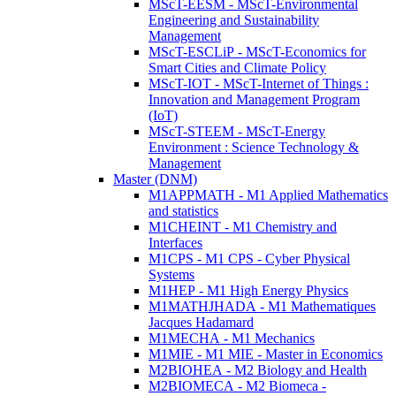
MScT-EESM - MScT-Environmental
Engineering and Sustainability
Management
MScT-ESCLiP - MScT-Economics for
Smart Cities and Climate Policy
MScT-IOT - MScT-Internet of Things :
Innovation and Management Program
(IoT)
MScT-STEEM - MScT-Energy
Environment : Science Technology &
Management
Master (DNM)
M1APPMATH - M1 Applied Mathematics
and statistics
M1CHEINT - M1 Chemistry and
Interfaces
M1CPS - M1 CPS - Cyber Physical
Systems
M1HEP - M1 High Energy Physics
M1MATHJHADA - M1 Mathematiques
Jacques Hadamard
M1MECHA - M1 Mechanics
M1MIE - M1 MIE - Master in Economics
M2BIOHEA - M2 Biology and Health
M2BIOMECA - M2 Biomeca -