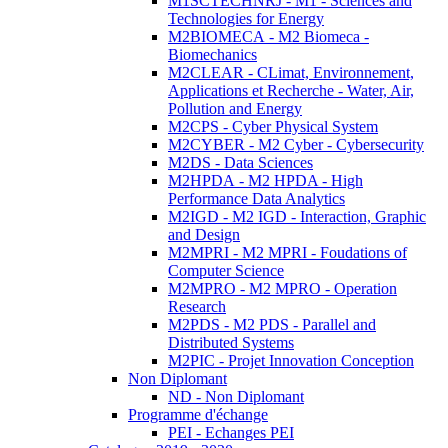
M1SCTECHNRJ - M1 - Sciences and
Technologies for Energy
M2BIOMECA - M2 Biomeca -
Biomechanics
M2CLEAR - CLimat, Environnement,
Applications et Recherche - Water, Air,
Pollution and Energy
M2CPS - Cyber Physical System
M2CYBER - M2 Cyber - Cybersecurity
M2DS - Data Sciences
M2HPDA - M2 HPDA - High
Performance Data Analytics
M2IGD - M2 IGD - Interaction, Graphic
and Design
M2MPRI - M2 MPRI - Foudations of
Computer Science
M2MPRO - M2 MPRO - Operation
Research
M2PDS - M2 PDS - Parallel and
Distributed Systems
M2PIC - Projet Innovation Conception
Non Diplomant
ND - Non Diplomant
Programme d'échange
PEI - Echanges PEI