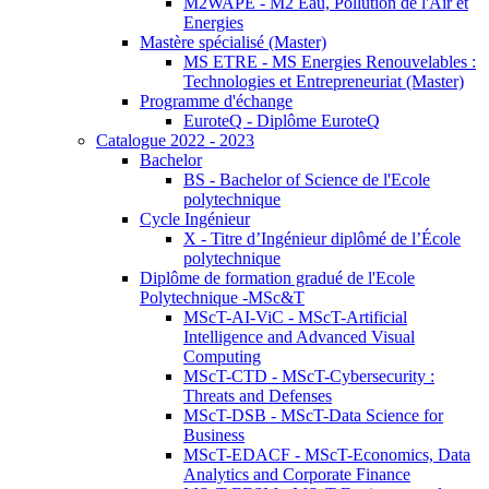
M2WAPE - M2 Eau, Pollution de l'Air et
Energies
Mastère spécialisé (Master)
MS ETRE - MS Energies Renouvelables :
Technologies et Entrepreneuriat (Master)
Programme d'échange
EuroteQ - Diplôme EuroteQ
Catalogue 2022 - 2023
Bachelor
BS - Bachelor of Science de l'Ecole
polytechnique
Cycle Ingénieur
X - Titre d’Ingénieur diplômé de l’École
polytechnique
Diplôme de formation gradué de l'Ecole
Polytechnique -MSc&T
MScT-AI-ViC - MScT-Artificial
Intelligence and Advanced Visual
Computing
MScT-CTD - MScT-Cybersecurity :
Threats and Defenses
MScT-DSB - MScT-Data Science for
Business
MScT-EDACF - MScT-Economics, Data
Analytics and Corporate Finance