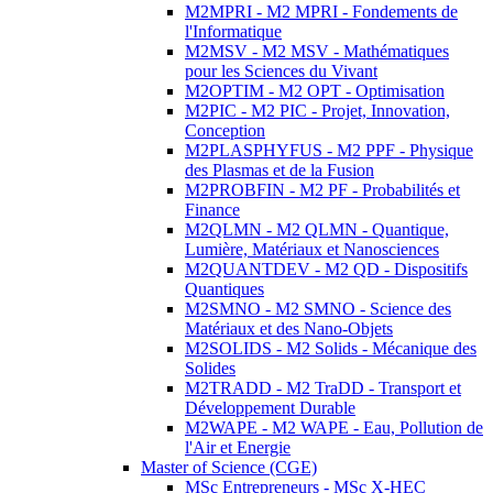
M2MPRI - M2 MPRI - Fondements de
l'Informatique
M2MSV - M2 MSV - Mathématiques
pour les Sciences du Vivant
M2OPTIM - M2 OPT - Optimisation
M2PIC - M2 PIC - Projet, Innovation,
Conception
M2PLASPHYFUS - M2 PPF - Physique
des Plasmas et de la Fusion
M2PROBFIN - M2 PF - Probabilités et
Finance
M2QLMN - M2 QLMN - Quantique,
Lumière, Matériaux et Nanosciences
M2QUANTDEV - M2 QD - Dispositifs
Quantiques
M2SMNO - M2 SMNO - Science des
Matériaux et des Nano-Objets
M2SOLIDS - M2 Solids - Mécanique des
Solides
M2TRADD - M2 TraDD - Transport et
Développement Durable
M2WAPE - M2 WAPE - Eau, Pollution de
l'Air et Energie
Master of Science (CGE)
MSc Entrepreneurs - MSc X-HEC