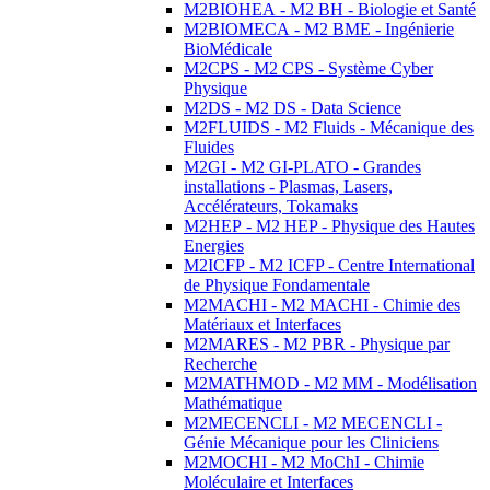
M2BIOHEA - M2 BH - Biologie et Santé
M2BIOMECA - M2 BME - Ingénierie
BioMédicale
M2CPS - M2 CPS - Système Cyber
Physique
M2DS - M2 DS - Data Science
M2FLUIDS - M2 Fluids - Mécanique des
Fluides
M2GI - M2 GI-PLATO - Grandes
installations - Plasmas, Lasers,
Accélérateurs, Tokamaks
M2HEP - M2 HEP - Physique des Hautes
Energies
M2ICFP - M2 ICFP - Centre International
de Physique Fondamentale
M2MACHI - M2 MACHI - Chimie des
Matériaux et Interfaces
M2MARES - M2 PBR - Physique par
Recherche
M2MATHMOD - M2 MM - Modélisation
Mathématique
M2MECENCLI - M2 MECENCLI -
Génie Mécanique pour les Cliniciens
M2MOCHI - M2 MoChI - Chimie
Moléculaire et Interfaces