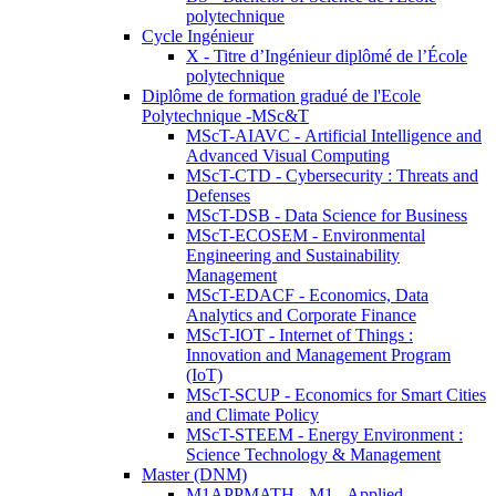
polytechnique
Cycle Ingénieur
X - Titre d’Ingénieur diplômé de l’École
polytechnique
Diplôme de formation gradué de l'Ecole
Polytechnique -MSc&T
MScT-AIAVC - Artificial Intelligence and
Advanced Visual Computing
MScT-CTD - Cybersecurity : Threats and
Defenses
MScT-DSB - Data Science for Business
MScT-ECOSEM - Environmental
Engineering and Sustainability
Management
MScT-EDACF - Economics, Data
Analytics and Corporate Finance
MScT-IOT - Internet of Things :
Innovation and Management Program
(IoT)
MScT-SCUP - Economics for Smart Cities
and Climate Policy
MScT-STEEM - Energy Environment :
Science Technology & Management
Master (DNM)
M1APPMATH - M1 - Applied