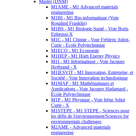
Master (DNM)
M1AME - M1 Advanced materials
engineering
M1BI - M1 Bio-informatique (Voie
Rosalind Franklin)
M1BS - M1 Biologie-Santé - Voie Boris
Ephrussi-X
M1C - M1 Chimie - Voie Fréderic Joliot-
Curie - Ecole Polytechnique
M1ECO - M1 Economie
M1HEP - M1 High Energy Physics
M1I - M1 Informatique - Voie Jacques
Herbrand - X
M1IESVIT - M1 Innovation, Entreprise, et
Société - Voie Innovation technologique
M1MAP - M1 Mathématiques et
Applications - Voie Jacques Hadamard -
École Polytechnique
M1P - M1 Physique - Voie Irène Joliot
Curie - X
M1STEPE - M1 STEPE - Sciences pour
les défis de l'environnement/Sciences for
environmentals challenges
M2AME - Advanced materials
engineering