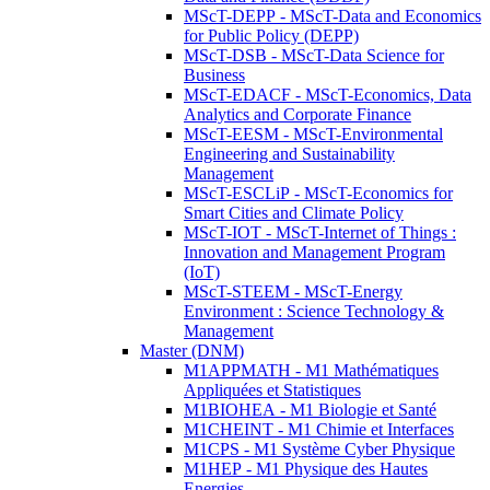
MScT-DEPP - MScT-Data and Economics
for Public Policy (DEPP)
MScT-DSB - MScT-Data Science for
Business
MScT-EDACF - MScT-Economics, Data
Analytics and Corporate Finance
MScT-EESM - MScT-Environmental
Engineering and Sustainability
Management
MScT-ESCLiP - MScT-Economics for
Smart Cities and Climate Policy
MScT-IOT - MScT-Internet of Things :
Innovation and Management Program
(IoT)
MScT-STEEM - MScT-Energy
Environment : Science Technology &
Management
Master (DNM)
M1APPMATH - M1 Mathématiques
Appliquées et Statistiques
M1BIOHEA - M1 Biologie et Santé
M1CHEINT - M1 Chimie et Interfaces
M1CPS - M1 Système Cyber Physique
M1HEP - M1 Physique des Hautes
Energies