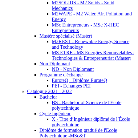
M2SOLIDS - M2 Solids - Solid
Mechanics
M2WAPE - M2 Water, Air, Pollution and
Energy
MSc Entrepreneurs - MSc X-HEC
Entrepreneurs
Mastère spécialisé (Master)
M2REST - Renewable Energy, Science
and Technology
MS ETRE - MS Energies Renouvelables :
Technologies & Entrepreneuriat (Master)
Non Diplomant
ND - Non Diplomant
Programme d'échange
EuroteQ - Diplôme EuroteQ
PEI - Echanges PEI
Catalogue 2021 - 2022
Bachelor
BS - Bachelor of Science de l'Ecole
polytechnique
Cycle Ingénieur
X - Titre d’Ingénieur diplômé de l’École
polytechnique
Diplôme de formation gradué de l'Ecole
Polytechnique -MSc&T