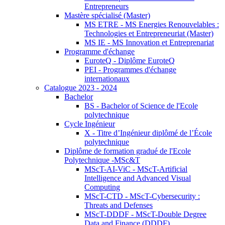
Entrepreneurs
Mastère spécialisé (Master)
MS ETRE - MS Energies Renouvelables :
Technologies et Entrepreneuriat (Master)
MS IE - MS Innovation et Entreprenariat
Programme d'échange
EuroteQ - Diplôme EuroteQ
PEI - Programmes d'échange
internationaux
Catalogue 2023 - 2024
Bachelor
BS - Bachelor of Science de l'Ecole
polytechnique
Cycle Ingénieur
X - Titre d’Ingénieur diplômé de l’École
polytechnique
Diplôme de formation gradué de l'Ecole
Polytechnique -MSc&T
MScT-AI-ViC - MScT-Artificial
Intelligence and Advanced Visual
Computing
MScT-CTD - MScT-Cybersecurity :
Threats and Defenses
MScT-DDDF - MScT-Double Degree
Data and Finance (DDDF)