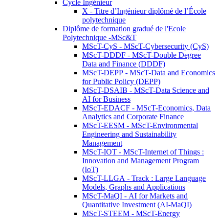
Cycle Ingénieur
X - Titre d’Ingénieur diplômé de l’École
polytechnique
Diplôme de formation gradué de l'Ecole
Polytechnique -MSc&T
MScT-CyS - MScT-Cybersecurity (CyS)
MScT-DDDF - MScT-Double Degree
Data and Finance (DDDF)
MScT-DEPP - MScT-Data and Economics
for Public Policy (DEPP)
MScT-DSAIB - MScT-Data Science and
AI for Business
MScT-EDACF - MScT-Economics, Data
Analytics and Corporate Finance
MScT-EESM - MScT-Environmental
Engineering and Sustainability
Management
MScT-IOT - MScT-Internet of Things :
Innovation and Management Program
(IoT)
MScT-LLGA - Track : Large Language
Models, Graphs and Applications
MScT-MaQI - AI for Markets and
Quantitative Investment (AI-MaQI)
MScT-STEEM - MScT-Energy