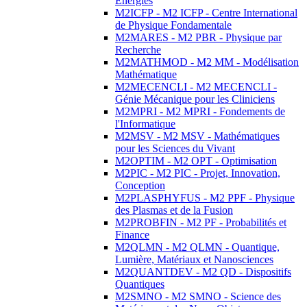
Energies
M2ICFP - M2 ICFP - Centre International
de Physique Fondamentale
M2MARES - M2 PBR - Physique par
Recherche
M2MATHMOD - M2 MM - Modélisation
Mathématique
M2MECENCLI - M2 MECENCLI -
Génie Mécanique pour les Cliniciens
M2MPRI - M2 MPRI - Fondements de
l'Informatique
M2MSV - M2 MSV - Mathématiques
pour les Sciences du Vivant
M2OPTIM - M2 OPT - Optimisation
M2PIC - M2 PIC - Projet, Innovation,
Conception
M2PLASPHYFUS - M2 PPF - Physique
des Plasmas et de la Fusion
M2PROBFIN - M2 PF - Probabilités et
Finance
M2QLMN - M2 QLMN - Quantique,
Lumière, Matériaux et Nanosciences
M2QUANTDEV - M2 QD - Dispositifs
Quantiques
M2SMNO - M2 SMNO - Science des