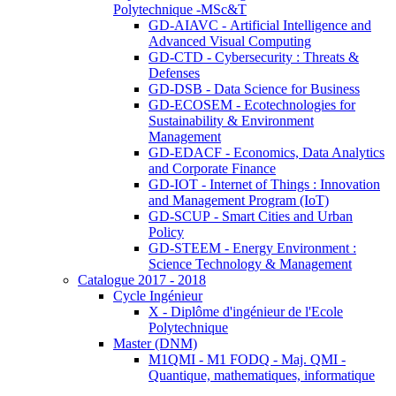
Polytechnique -MSc&T
GD-AIAVC - Artificial Intelligence and
Advanced Visual Computing
GD-CTD - Cybersecurity : Threats &
Defenses
GD-DSB - Data Science for Business
GD-ECOSEM - Ecotechnologies for
Sustainability & Environment
Management
GD-EDACF - Economics, Data Analytics
and Corporate Finance
GD-IOT - Internet of Things : Innovation
and Management Program (IoT)
GD-SCUP - Smart Cities and Urban
Policy
GD-STEEM - Energy Environment :
Science Technology & Management
Catalogue 2017 - 2018
Cycle Ingénieur
X - Diplôme d'ingénieur de l'Ecole
Polytechnique
Master (DNM)
M1QMI - M1 FODQ - Maj. QMI -
Quantique, mathematiques, informatique