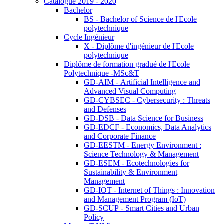
Catalogue 2019 - 2020
Bachelor
BS - Bachelor of Science de l'Ecole
polytechnique
Cycle Ingénieur
X - Diplôme d'ingénieur de l'Ecole
polytechnique
Diplôme de formation gradué de l'Ecole
Polytechnique -MSc&T
GD-AIM - Artificial Intelligence and
Advanced Visual Computing
GD-CYBSEC - Cybersecurity : Threats
and Defenses
GD-DSB - Data Science for Business
GD-EDCF - Economics, Data Analytics
and Corporate Finance
GD-EESTM - Energy Environment :
Science Technology & Management
GD-ESEM - Ecotechnologies for
Sustainability & Environment
Management
GD-IOT - Internet of Things : Innovation
and Management Program (IoT)
GD-SCUP - Smart Cities and Urban
Policy