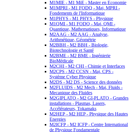
M1MIE - M1 MiE - Master en Economie
M1MPRI - M1 FODQ - Maj. MPRI -
Fondements de l'Informatique
M1PHYS - M1 PHYS - Physique
M1QMI - M1 FODQ - Maj. QMI -
Quantique, Mathematiques, Informatique
M2AAG - M2 AAG - Analyse,
Arithmétique, Géométrie
M2BBH - M2 BBH - Biologie,
Biotechnologie et Santé
M2BME - M2 BME - Ingénierie
BioMédicale
M2CHI - M2 CHI - Chimie et Interfaces
M2CPS - M2 CCSN - Maj. CPS -
Système Cyber Physique
M2DS - M2 DS - Science des données
M2FLUIDS - M2 Mech - Maj. Fluids -
Mecanique des Fluides
M2GIPLATO - M2 GI-PLATO - Grandes
installations - Plasmas, Lasers,
Accélérateurs, Tokamaks
M2HEP - M2 HEP - Physique des Hautes
Energies
M2ICFP - M2 ICFP - Centre International
de Physique Fondamentale