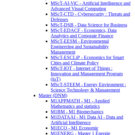
MScT-AI-ViC - Artificial Intelligence and
Advanced Visual Computing
MScT-CTD - Cybersecurity : Threats and
Defenses
MScT-DSB - Data Science for Business
MScT-EDACF - Economics, Data
Analytics and Corporate Finance
MScT-EESM - Environmental
Engineering and Sustainability
Management
MScT-ESCLiP - Economics for Smart
Cities and Climate Policy
MScT-IOT - Internet of Things :
Innovation and Management Program
(IoT)
MScT-STEEM - Energy Environment :
Science Technology & Management
Master (DNM)
M1APPMATH - M1 - Applied
Mathematics and statistics
M1BM - M1 Biomechanics
M1DATAAI - M1 Data AI - Data and
Artificial Intelligence
M1ECO - M1 Economie
M1ENERG - Master 1 Énergie