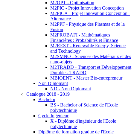
M2OPT - Optimisation
M2PIC - Projet Innovation Conception
M2PICA - Projet Innovation Conception -
Alternance
M2PPF - Physique des Plasmas et de la
Fusion
M2PROBAFI - Mathématiques
Financières : Probabilités et Finance
M2REST - Renewable Energy, Science
and Technology
M2SMNO - Sciences des Matériaux et des
nano-objets
M2TRADD - Transport et Développement
Durable - TRADD
MBIOENT - Master Bio-entrepreneur
Non Diplomant
ND - Non Diplomant
Catalogue 2018 - 2019
Bachelor
BS - Bachelor of Science de l'Ecole
polytechnique
Cycle Ingénieur
X - Diplôme d'ingénieur de l'Ecole
polytechnique
Diplôme de formation gradué de l'Ecole