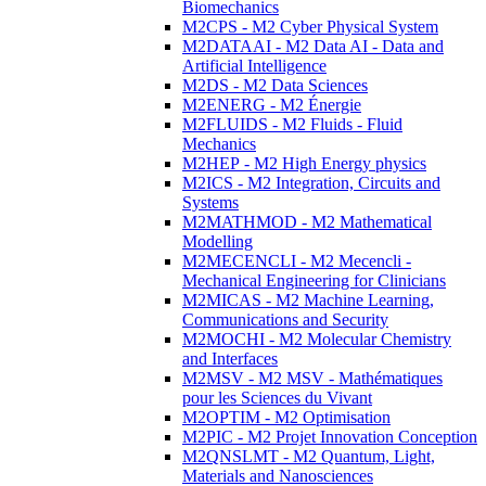
Biomechanics
M2CPS - M2 Cyber Physical System
M2DATAAI - M2 Data AI - Data and
Artificial Intelligence
M2DS - M2 Data Sciences
M2ENERG - M2 Énergie
M2FLUIDS - M2 Fluids - Fluid
Mechanics
M2HEP - M2 High Energy physics
M2ICS - M2 Integration, Circuits and
Systems
M2MATHMOD - M2 Mathematical
Modelling
M2MECENCLI - M2 Mecencli -
Mechanical Engineering for Clinicians
M2MICAS - M2 Machine Learning,
Communications and Security
M2MOCHI - M2 Molecular Chemistry
and Interfaces
M2MSV - M2 MSV - Mathématiques
pour les Sciences du Vivant
M2OPTIM - M2 Optimisation
M2PIC - M2 Projet Innovation Conception
M2QNSLMT - M2 Quantum, Light,
Materials and Nanosciences