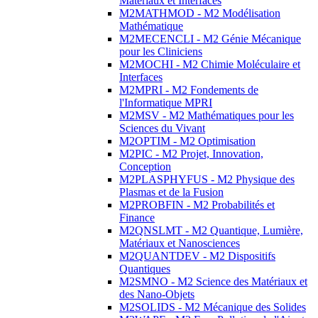
Matériaux et Interfaces
M2MATHMOD - M2 Modélisation
Mathématique
M2MECENCLI - M2 Génie Mécanique
pour les Cliniciens
M2MOCHI - M2 Chimie Moléculaire et
Interfaces
M2MPRI - M2 Fondements de
l'Informatique MPRI
M2MSV - M2 Mathématiques pour les
Sciences du Vivant
M2OPTIM - M2 Optimisation
M2PIC - M2 Projet, Innovation,
Conception
M2PLASPHYFUS - M2 Physique des
Plasmas et de la Fusion
M2PROBFIN - M2 Probabilités et
Finance
M2QNSLMT - M2 Quantique, Lumière,
Matériaux et Nanosciences
M2QUANTDEV - M2 Dispositifs
Quantiques
M2SMNO - M2 Science des Matériaux et
des Nano-Objets
M2SOLIDS - M2 Mécanique des Solides