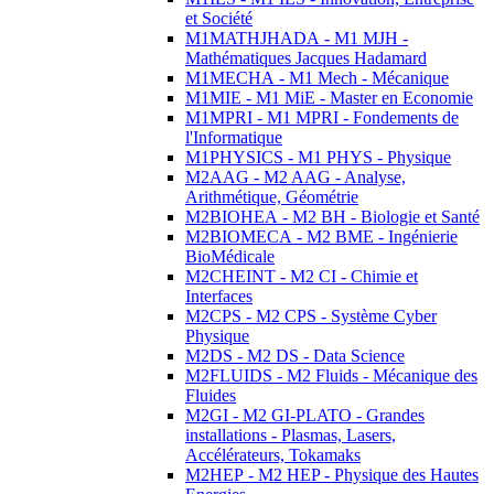
et Société
M1MATHJHADA - M1 MJH -
Mathématiques Jacques Hadamard
M1MECHA - M1 Mech - Mécanique
M1MIE - M1 MiE - Master en Economie
M1MPRI - M1 MPRI - Fondements de
l'Informatique
M1PHYSICS - M1 PHYS - Physique
M2AAG - M2 AAG - Analyse,
Arithmétique, Géométrie
M2BIOHEA - M2 BH - Biologie et Santé
M2BIOMECA - M2 BME - Ingénierie
BioMédicale
M2CHEINT - M2 CI - Chimie et
Interfaces
M2CPS - M2 CPS - Système Cyber
Physique
M2DS - M2 DS - Data Science
M2FLUIDS - M2 Fluids - Mécanique des
Fluides
M2GI - M2 GI-PLATO - Grandes
installations - Plasmas, Lasers,
Accélérateurs, Tokamaks
M2HEP - M2 HEP - Physique des Hautes