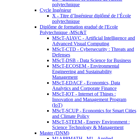
polytechnique
Cycle Ingénieur
X - Titre d’Ingénieur diplômé de l’École
polytechnique
Diplôme de formation gradué de l'Ecole
Polytechnique -MSc&T
MScT-AIAVC - Artificial Intelligence and
Advanced Visual Computing
MScT-CTD - Cybersecurity : Threats and
Defenses
MScT-DSB - Data Science for Business
MScT-ECOSEM - Environmental
Engineering and Sustainability
Management
MScT-EDACF - Economics, Data
Analytics and Corporate Finance
MScT-IOT - Internet of Things :
Innovation and Management Program
(IoT)
MScT-SCUP - Economics for Smart Cities
and Climate Policy
MScT-STEEM - Energy Environment :
Science Technology & Management
Master (DNM)
M1APPMATH - M1 - Applied