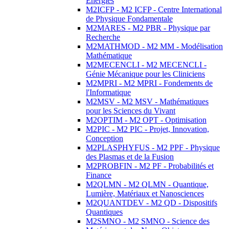
Energies
M2ICFP - M2 ICFP - Centre International
de Physique Fondamentale
M2MARES - M2 PBR - Physique par
Recherche
M2MATHMOD - M2 MM - Modélisation
Mathématique
M2MECENCLI - M2 MECENCLI -
Génie Mécanique pour les Cliniciens
M2MPRI - M2 MPRI - Fondements de
l'Informatique
M2MSV - M2 MSV - Mathématiques
pour les Sciences du Vivant
M2OPTIM - M2 OPT - Optimisation
M2PIC - M2 PIC - Projet, Innovation,
Conception
M2PLASPHYFUS - M2 PPF - Physique
des Plasmas et de la Fusion
M2PROBFIN - M2 PF - Probabilités et
Finance
M2QLMN - M2 QLMN - Quantique,
Lumière, Matériaux et Nanosciences
M2QUANTDEV - M2 QD - Dispositifs
Quantiques
M2SMNO - M2 SMNO - Science des