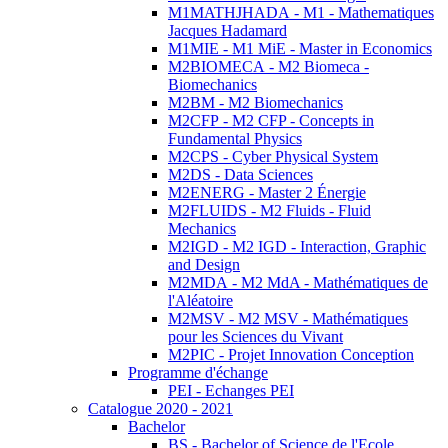
M1MATHJHADA - M1 - Mathematiques
Jacques Hadamard
M1MIE - M1 MiE - Master in Economics
M2BIOMECA - M2 Biomeca -
Biomechanics
M2BM - M2 Biomechanics
M2CFP - M2 CFP - Concepts in
Fundamental Physics
M2CPS - Cyber Physical System
M2DS - Data Sciences
M2ENERG - Master 2 Énergie
M2FLUIDS - M2 Fluids - Fluid
Mechanics
M2IGD - M2 IGD - Interaction, Graphic
and Design
M2MDA - M2 MdA - Mathématiques de
l'Aléatoire
M2MSV - M2 MSV - Mathématiques
pour les Sciences du Vivant
M2PIC - Projet Innovation Conception
Programme d'échange
PEI - Echanges PEI
Catalogue 2020 - 2021
Bachelor
BS - Bachelor of Science de l'Ecole