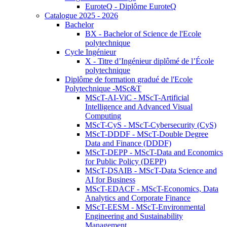
EuroteQ - Diplôme EuroteQ
Catalogue 2025 - 2026
Bachelor
BX - Bachelor of Science de l'Ecole
polytechnique
Cycle Ingénieur
X - Titre d’Ingénieur diplômé de l’École
polytechnique
Diplôme de formation gradué de l'Ecole
Polytechnique -MSc&T
MScT-AI-ViC - MScT-Artificial
Intelligence and Advanced Visual
Computing
MScT-CyS - MScT-Cybersecurity (CyS)
MScT-DDDF - MScT-Double Degree
Data and Finance (DDDF)
MScT-DEPP - MScT-Data and Economics
for Public Policy (DEPP)
MScT-DSAIB - MScT-Data Science and
AI for Business
MScT-EDACF - MScT-Economics, Data
Analytics and Corporate Finance
MScT-EESM - MScT-Environmental
Engineering and Sustainability
Management