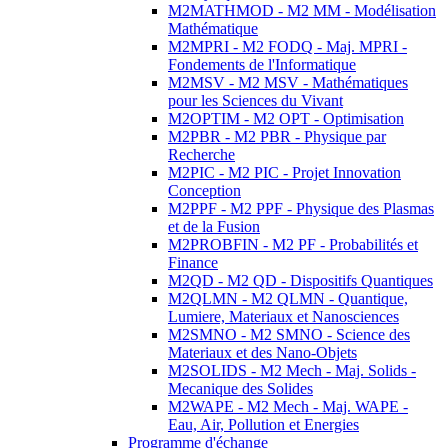
M2MATHMOD - M2 MM - Modélisation
Mathématique
M2MPRI - M2 FODQ - Maj. MPRI -
Fondements de l'Informatique
M2MSV - M2 MSV - Mathématiques
pour les Sciences du Vivant
M2OPTIM - M2 OPT - Optimisation
M2PBR - M2 PBR - Physique par
Recherche
M2PIC - M2 PIC - Projet Innovation
Conception
M2PPF - M2 PPF - Physique des Plasmas
et de la Fusion
M2PROBFIN - M2 PF - Probabilités et
Finance
M2QD - M2 QD - Dispositifs Quantiques
M2QLMN - M2 QLMN - Quantique,
Lumiere, Materiaux et Nanosciences
M2SMNO - M2 SMNO - Science des
Materiaux et des Nano-Objets
M2SOLIDS - M2 Mech - Maj. Solids -
Mecanique des Solides
M2WAPE - M2 Mech - Maj. WAPE -
Eau, Air, Pollution et Energies
Programme d'échange