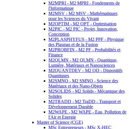
M2MPRI - M2 MPRI - Fondements de
l'Informatique
M2MSV - M2 MSV - Mathématiques
pour les Sciences du Vivant
M2OPTIM - M2 OPT - Optimisation
M2PIC - M2 PIC - Projet, Innovation,
Conception
M2PLASPHYFUS - M2 PPF - Physique
des Plasmas et de la Fusion
M2PROBFIN - M2 PF - Probabilités et
Finance
M2QLMN - M2 QLMN - Quantique,
Lumière, Matériaux et Nanosciences
M2QUANTDEV - M2 QD - Dispositifs
Quantiques
M2SMNO - M2 SMNO - Science des
Matériaux et des Nano-Objets
M2SOLIDS - M2 Solids - Mécanique des
Solides
M2TRADD - M2 TraDD - Transport et
Développement Durable
M2WAPE - M2 WAPE - Eau, Pollution de
l'Air et Energie
Master of Science (CGE)
MSc Entrepreneurs - MSc X-HEC