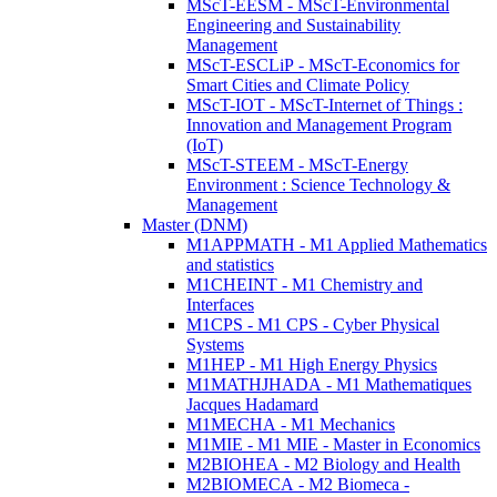
MScT-EESM - MScT-Environmental
Engineering and Sustainability
Management
MScT-ESCLiP - MScT-Economics for
Smart Cities and Climate Policy
MScT-IOT - MScT-Internet of Things :
Innovation and Management Program
(IoT)
MScT-STEEM - MScT-Energy
Environment : Science Technology &
Management
Master (DNM)
M1APPMATH - M1 Applied Mathematics
and statistics
M1CHEINT - M1 Chemistry and
Interfaces
M1CPS - M1 CPS - Cyber Physical
Systems
M1HEP - M1 High Energy Physics
M1MATHJHADA - M1 Mathematiques
Jacques Hadamard
M1MECHA - M1 Mechanics
M1MIE - M1 MIE - Master in Economics
M2BIOHEA - M2 Biology and Health
M2BIOMECA - M2 Biomeca -