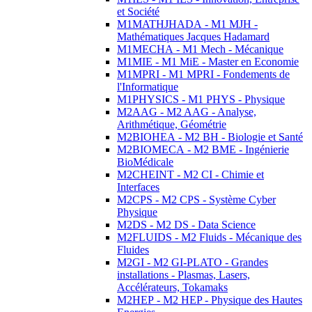
et Société
M1MATHJHADA - M1 MJH -
Mathématiques Jacques Hadamard
M1MECHA - M1 Mech - Mécanique
M1MIE - M1 MiE - Master en Economie
M1MPRI - M1 MPRI - Fondements de
l'Informatique
M1PHYSICS - M1 PHYS - Physique
M2AAG - M2 AAG - Analyse,
Arithmétique, Géométrie
M2BIOHEA - M2 BH - Biologie et Santé
M2BIOMECA - M2 BME - Ingénierie
BioMédicale
M2CHEINT - M2 CI - Chimie et
Interfaces
M2CPS - M2 CPS - Système Cyber
Physique
M2DS - M2 DS - Data Science
M2FLUIDS - M2 Fluids - Mécanique des
Fluides
M2GI - M2 GI-PLATO - Grandes
installations - Plasmas, Lasers,
Accélérateurs, Tokamaks
M2HEP - M2 HEP - Physique des Hautes