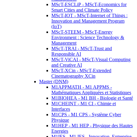
MScT-ESCLiP - MScT-Economics for
Smart Cities and Climate Policy
MScT-IOT - MScT-Internet of Things :
Innovation and Management Program
(IoT)
MScT-STEEM - MScT-Energy
Environment : Science Technology &
Management
MScT-TRAI - MScT-Trust and
Responsible AI
MScT-ViCAI - MScT-Visual Computing
and Creative AI
MScT-XCin - MScT-Extended
Cinematography XCin
Master (DNM)
M1APPMATH - M1 APPMS -
Mathématiques Appliquées et Statistiques
M1BIOHEA - M1 BH - Biologie et Santé
M1CHEINT - M1 CI - Chimie et
Interfaces
M1CPS - M1 CPS - Système Cyber
Physique
M1HEP - M1 HEP - Physique des Hautes
Energies
M1IES - M1 IES - Innovation, Entreprise