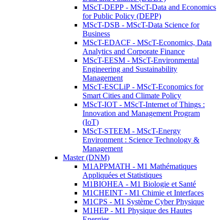
MScT-DEPP - MScT-Data and Economics
for Public Policy (DEPP)
MScT-DSB - MScT-Data Science for
Business
MScT-EDACF - MScT-Economics, Data
Analytics and Corporate Finance
MScT-EESM - MScT-Environmental
Engineering and Sustainability
Management
MScT-ESCLiP - MScT-Economics for
Smart Cities and Climate Policy
MScT-IOT - MScT-Internet of Things :
Innovation and Management Program
(IoT)
MScT-STEEM - MScT-Energy
Environment : Science Technology &
Management
Master (DNM)
M1APPMATH - M1 Mathématiques
Appliquées et Statistiques
M1BIOHEA - M1 Biologie et Santé
M1CHEINT - M1 Chimie et Interfaces
M1CPS - M1 Système Cyber Physique
M1HEP - M1 Physique des Hautes
Energies