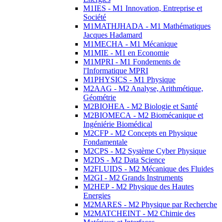
M1IES - M1 Innovation, Entreprise et
Société
M1MATHJHADA - M1 Mathématiques
Jacques Hadamard
M1MECHA - M1 Mécanique
M1MIE - M1 en Economie
M1MPRI - M1 Fondements de
l'Informatique MPRI
M1PHYSICS - M1 Physique
M2AAG - M2 Analyse, Arithmétique,
Géométrie
M2BIOHEA - M2 Biologie et Santé
M2BIOMECA - M2 Biomécanique et
Ingéniérie Biomédical
M2CFP - M2 Concepts en Physique
Fondamentale
M2CPS - M2 Système Cyber Physique
M2DS - M2 Data Science
M2FLUIDS - M2 Mécanique des Fluides
M2GI - M2 Grands Instruments
M2HEP - M2 Physique des Hautes
Energies
M2MARES - M2 Physique par Recherche
M2MATCHEINT - M2 Chimie des