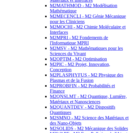
Matériaux et Interfaces
M2MATHMOD - M2 Modélisation
Mathématique
M2MECENCLI - M2 Génie Mécanique
pour les Cliniciens
M2MOCHI - M2 Chimie Moléculaire et
Interfaces
M2MPRI - M2 Fondements de
l'Informatique MPRI
M2MSV - M2 Mathématiques pour les
Sciences du Vivant
M2OPTIM - M2 Optimisation
M2PIC - M2 Projet, Innovation,
Conception
M2PLASPHYFUS - M2 Physique des
Plasmas et de la Fusion
M2PROBFIN - M2 Probabilités et
Finance
M2QNSLMT - M2 Quantique, Lumière,
Matériaux et Nanosciences
M2QUANTDEV - M2 Dispositifs
Quantiques
M2SMNO - M2 Science des Matériaux et
des Nano-Objets
M2SOLIDS - M2 Mécanique des Solides