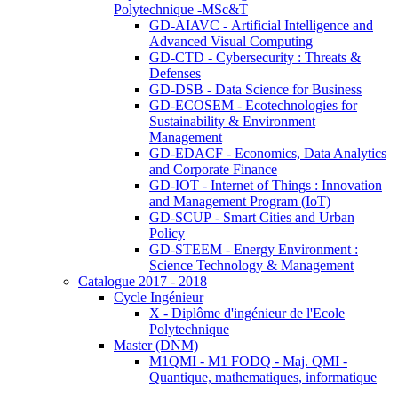
Polytechnique -MSc&T
GD-AIAVC - Artificial Intelligence and
Advanced Visual Computing
GD-CTD - Cybersecurity : Threats &
Defenses
GD-DSB - Data Science for Business
GD-ECOSEM - Ecotechnologies for
Sustainability & Environment
Management
GD-EDACF - Economics, Data Analytics
and Corporate Finance
GD-IOT - Internet of Things : Innovation
and Management Program (IoT)
GD-SCUP - Smart Cities and Urban
Policy
GD-STEEM - Energy Environment :
Science Technology & Management
Catalogue 2017 - 2018
Cycle Ingénieur
X - Diplôme d'ingénieur de l'Ecole
Polytechnique
Master (DNM)
M1QMI - M1 FODQ - Maj. QMI -
Quantique, mathematiques, informatique