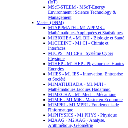
(IoT)
MScT-STEEM - MScT-Energy
Environment : Science Technology &
Management
Master (DNM)
M1APPMATH - M1 APPMS -
Mathématiques Appliquées et Statistiques
M1BIOHEA - M1 BH - Biologie et Santé
M1CHEINT - M1 CI - Chimie et
Interfaces
M1CPS - M1 CPS - Système Cyber
Physique
M1HEP - M1 HEP - Physique des Hautes
Energies
M1IES - M1 IES - Innovation, Entreprise
et Société
M1MATHJHADA - M1 MJH -
Mathématiques Jacques Hadamard
M1MECHA - M1 Mech - Mécanique
M1MIE - M1 MiE - Master en Economie
M1MPRI - M1 MPRI - Fondements de
l'Informatique
M1PHYSICS - M1 PHYS - Physique
M2AAG - M2 AAG - Analyse,
Arithmétique, Géométrie