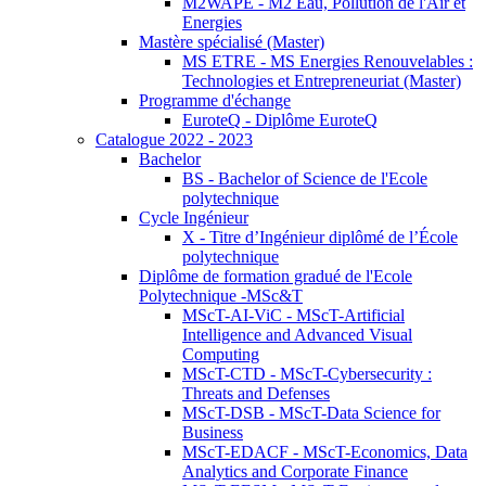
M2WAPE - M2 Eau, Pollution de l'Air et
Energies
Mastère spécialisé (Master)
MS ETRE - MS Energies Renouvelables :
Technologies et Entrepreneuriat (Master)
Programme d'échange
EuroteQ - Diplôme EuroteQ
Catalogue 2022 - 2023
Bachelor
BS - Bachelor of Science de l'Ecole
polytechnique
Cycle Ingénieur
X - Titre d’Ingénieur diplômé de l’École
polytechnique
Diplôme de formation gradué de l'Ecole
Polytechnique -MSc&T
MScT-AI-ViC - MScT-Artificial
Intelligence and Advanced Visual
Computing
MScT-CTD - MScT-Cybersecurity :
Threats and Defenses
MScT-DSB - MScT-Data Science for
Business
MScT-EDACF - MScT-Economics, Data
Analytics and Corporate Finance