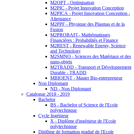
M2OPT - Optimisation
M2PIC - Projet Innovation Conception
M2PICA - Projet Innovation Conception -
Alternance
M2PPF - Physique des Plasmas et de la
Fusion
M2PROBAFI - Mathématiques
Financières : Probabilités et Finance
M2REST - Renewable Energy, Science
and Technology
M2SMNO - Sciences des Matériaux et des
nano-objets
M2TRADD - Transport et Développement
Durable - TRADD
MBIOENT - Master Bio-entrepreneur
Non Diplomant
ND - Non Diplomant
Catalogue 2018 - 2019
Bachelor
BS - Bachelor of Science de l'Ecole
polytechnique
Cycle Ingénieur
X - Diplôme d'ingénieur de l'Ecole
polytechnique
Diplôme de formation gradué de l'Ecole