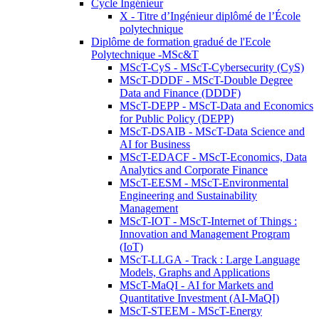
Cycle Ingénieur
X - Titre d’Ingénieur diplômé de l’École
polytechnique
Diplôme de formation gradué de l'Ecole
Polytechnique -MSc&T
MScT-CyS - MScT-Cybersecurity (CyS)
MScT-DDDF - MScT-Double Degree
Data and Finance (DDDF)
MScT-DEPP - MScT-Data and Economics
for Public Policy (DEPP)
MScT-DSAIB - MScT-Data Science and
AI for Business
MScT-EDACF - MScT-Economics, Data
Analytics and Corporate Finance
MScT-EESM - MScT-Environmental
Engineering and Sustainability
Management
MScT-IOT - MScT-Internet of Things :
Innovation and Management Program
(IoT)
MScT-LLGA - Track : Large Language
Models, Graphs and Applications
MScT-MaQI - AI for Markets and
Quantitative Investment (AI-MaQI)
MScT-STEEM - MScT-Energy