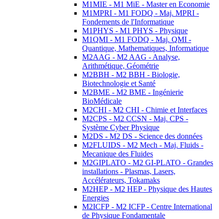
M1MIE - M1 MiE - Master en Economie
M1MPRI - M1 FODQ - Maj. MPRI -
Fondements de l'Informatique
M1PHYS - M1 PHYS - Physique
M1QMI - M1 FODQ - Maj. QMI -
Quantique, Mathematiques, Informatique
M2AAG - M2 AAG - Analyse,
Arithmétique, Géométrie
M2BBH - M2 BBH - Biologie,
Biotechnologie et Santé
M2BME - M2 BME - Ingénierie
BioMédicale
M2CHI - M2 CHI - Chimie et Interfaces
M2CPS - M2 CCSN - Maj. CPS -
Système Cyber Physique
M2DS - M2 DS - Science des données
M2FLUIDS - M2 Mech - Maj. Fluids -
Mecanique des Fluides
M2GIPLATO - M2 GI-PLATO - Grandes
installations - Plasmas, Lasers,
Accélérateurs, Tokamaks
M2HEP - M2 HEP - Physique des Hautes
Energies
M2ICFP - M2 ICFP - Centre International
de Physique Fondamentale