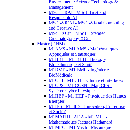
Environment : Science Technology &
Management
MScT-TRAI - MScT-Trust and
Responsible AI
MScT-ViCAI - MScT-Visual Computing
and Creative AI
MScT-XCin - MScT-Extended
Cinematography XCin
Master (DNM)
M1AMS - M1 AMS - Mathématiques
Appliquées et Statistiques
M1BBH - M1 BBH - Biologie,
Biotechnologie et Santé
M1BME - M1 BME - Ingénierie
BioMédicale
M1CHI - M1 CHI - Chimie et Interfaces
M1CPS - M1 CCSN - Maj. CPS -
Système Cyber Physique
M1HEP - M1 HEP - Physique des Hautes
Energies
M1IES - M1 IES - Innovation, Entreprise
et Société
M1MATHJHADA - M1 MJH -
Mathematiques Jacques Hadamard
M1MEC - M1 Mech - Mecanique