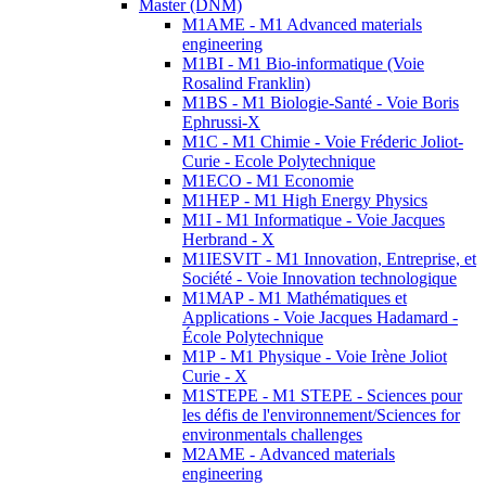
Master (DNM)
M1AME - M1 Advanced materials
engineering
M1BI - M1 Bio-informatique (Voie
Rosalind Franklin)
M1BS - M1 Biologie-Santé - Voie Boris
Ephrussi-X
M1C - M1 Chimie - Voie Fréderic Joliot-
Curie - Ecole Polytechnique
M1ECO - M1 Economie
M1HEP - M1 High Energy Physics
M1I - M1 Informatique - Voie Jacques
Herbrand - X
M1IESVIT - M1 Innovation, Entreprise, et
Société - Voie Innovation technologique
M1MAP - M1 Mathématiques et
Applications - Voie Jacques Hadamard -
École Polytechnique
M1P - M1 Physique - Voie Irène Joliot
Curie - X
M1STEPE - M1 STEPE - Sciences pour
les défis de l'environnement/Sciences for
environmentals challenges
M2AME - Advanced materials
engineering