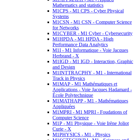
Mathematics and statistics
M1CPS - M1 CPS - Cyber Physical
Systems
M1CSN - M1 CSN - Computer Science
for Networks
M1CYBER - M1 Cyber - Cybersecurity
M1HPDA - M1 HPDA - High
Performance Data Analytics
M1I - M1 Informatique - Voie Jacques
Herbrand - X
M1IGD - M1 IGD - Interaction, Graphic
and Design
M1INTTRACPHY - M1 - International
Track in Physics
M1MAP - M1 Mathématiques et
Applications - Voie Jacques Hadamard -
École Polytechnique
M1MATHAPP - M1 - Mathématiques
Appliquées
M1MPRI - M1 MPRI - Foudations of
Computer Science
M1P - M1 Physique - Voie Irène Joliot
Curie - X
M1PHYSICS - M1 - Physics