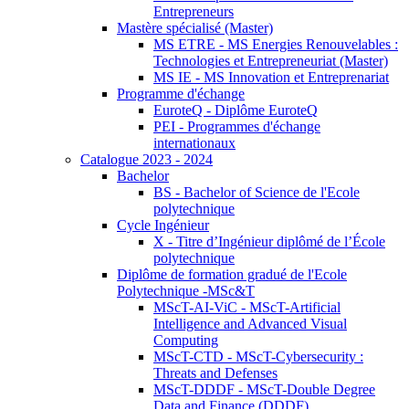
Entrepreneurs
Mastère spécialisé (Master)
MS ETRE - MS Energies Renouvelables :
Technologies et Entrepreneuriat (Master)
MS IE - MS Innovation et Entreprenariat
Programme d'échange
EuroteQ - Diplôme EuroteQ
PEI - Programmes d'échange
internationaux
Catalogue 2023 - 2024
Bachelor
BS - Bachelor of Science de l'Ecole
polytechnique
Cycle Ingénieur
X - Titre d’Ingénieur diplômé de l’École
polytechnique
Diplôme de formation gradué de l'Ecole
Polytechnique -MSc&T
MScT-AI-ViC - MScT-Artificial
Intelligence and Advanced Visual
Computing
MScT-CTD - MScT-Cybersecurity :
Threats and Defenses
MScT-DDDF - MScT-Double Degree
Data and Finance (DDDF)