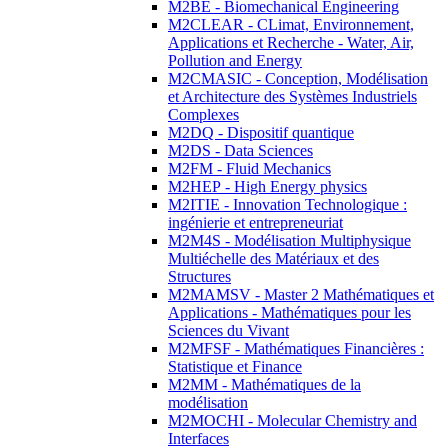
M2BE - Biomechanical Engineering
M2CLEAR - CLimat, Environnement,
Applications et Recherche - Water, Air,
Pollution and Energy
M2CMASIC - Conception, Modélisation
et Architecture des Systèmes Industriels
Complexes
M2DQ - Dispositif quantique
M2DS - Data Sciences
M2FM - Fluid Mechanics
M2HEP - High Energy physics
M2ITIE - Innovation Technologique :
ingénierie et entrepreneuriat
M2M4S - Modélisation Multiphysique
Multiéchelle des Matériaux et des
Structures
M2MAMSV - Master 2 Mathématiques et
Applications - Mathématiques pour les
Sciences du Vivant
M2MFSF - Mathématiques Financières :
Statistique et Finance
M2MM - Mathématiques de la
modélisation
M2MOCHI - Molecular Chemistry and
Interfaces