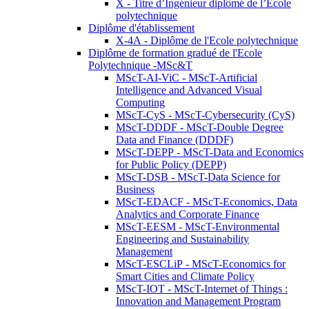
X - Titre d’Ingénieur diplômé de l’École
polytechnique
Diplôme d'établissement
X-4A - Diplôme de l'Ecole polytechnique
Diplôme de formation gradué de l'Ecole
Polytechnique -MSc&T
MScT-AI-ViC - MScT-Artificial
Intelligence and Advanced Visual
Computing
MScT-CyS - MScT-Cybersecurity (CyS)
MScT-DDDF - MScT-Double Degree
Data and Finance (DDDF)
MScT-DEPP - MScT-Data and Economics
for Public Policy (DEPP)
MScT-DSB - MScT-Data Science for
Business
MScT-EDACF - MScT-Economics, Data
Analytics and Corporate Finance
MScT-EESM - MScT-Environmental
Engineering and Sustainability
Management
MScT-ESCLiP - MScT-Economics for
Smart Cities and Climate Policy
MScT-IOT - MScT-Internet of Things :
Innovation and Management Program