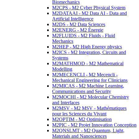
Biomechanics
M2CPS - M2 Cyber Physical System
M2DATAAI - M2 Data AI - Data and
Artificial Intelligence
M2DS - M2 Data Sciences
M2ENERG - M2 Énergie
M2FLUIDS - M2 Fluids - Fluid
Mechanics
M2HEP - M2 High Energy physics
M2ICS - M2 Integration, Circuits and
Systems
M2MATHMOD - M2 Mathematical
Modelling
M2MECENCLI - M2 Mecencli -
Mechanical Engineering for Clinicians
M2MICAS - M2 Machine Learning,
Communications and Security
M2MOCHI - M2 Molecular Chemistry
and Interfaces
M2MSV - M2 MSV - Mathématiques
pour les Sciences du Vivant
M2OPTIM - M2 Optimisation
M2PIC - M2 Projet Innovation Conception
M2QNSLMT - M2 Quantum, Light,
Materials and Nanosciences