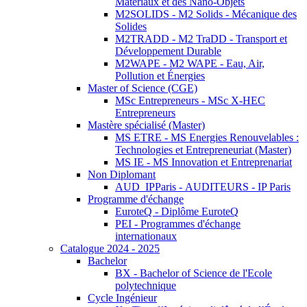
Matériaux et des Nano-Objets
M2SOLIDS - M2 Solids - Mécanique des
Solides
M2TRADD - M2 TraDD - Transport et
Développement Durable
M2WAPE - M2 WAPE - Eau, Air,
Pollution et Énergies
Master of Science (CGE)
MSc Entrepreneurs - MSc X-HEC
Entrepreneurs
Mastère spécialisé (Master)
MS ETRE - MS Energies Renouvelables :
Technologies et Entrepreneuriat (Master)
MS IE - MS Innovation et Entreprenariat
Non Diplomant
AUD_IPParis - AUDITEURS - IP Paris
Programme d'échange
EuroteQ - Diplôme EuroteQ
PEI - Programmes d'échange
internationaux
Catalogue 2024 - 2025
Bachelor
BX - Bachelor of Science de l'Ecole
polytechnique
Cycle Ingénieur