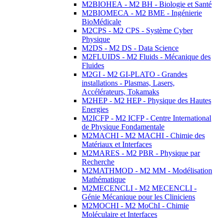
M2BIOHEA - M2 BH - Biologie et Santé
M2BIOMECA - M2 BME - Ingénierie
BioMédicale
M2CPS - M2 CPS - Système Cyber
Physique
M2DS - M2 DS - Data Science
M2FLUIDS - M2 Fluids - Mécanique des
Fluides
M2GI - M2 GI-PLATO - Grandes
installations - Plasmas, Lasers,
Accélérateurs, Tokamaks
M2HEP - M2 HEP - Physique des Hautes
Energies
M2ICFP - M2 ICFP - Centre International
de Physique Fondamentale
M2MACHI - M2 MACHI - Chimie des
Matériaux et Interfaces
M2MARES - M2 PBR - Physique par
Recherche
M2MATHMOD - M2 MM - Modélisation
Mathématique
M2MECENCLI - M2 MECENCLI -
Génie Mécanique pour les Cliniciens
M2MOCHI - M2 MoChI - Chimie
Moléculaire et Interfaces