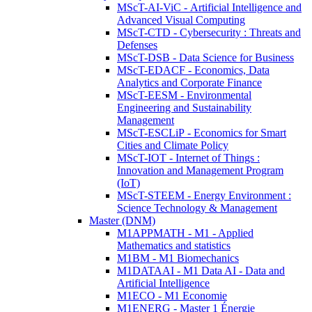
MScT-AI-ViC - Artificial Intelligence and
Advanced Visual Computing
MScT-CTD - Cybersecurity : Threats and
Defenses
MScT-DSB - Data Science for Business
MScT-EDACF - Economics, Data
Analytics and Corporate Finance
MScT-EESM - Environmental
Engineering and Sustainability
Management
MScT-ESCLiP - Economics for Smart
Cities and Climate Policy
MScT-IOT - Internet of Things :
Innovation and Management Program
(IoT)
MScT-STEEM - Energy Environment :
Science Technology & Management
Master (DNM)
M1APPMATH - M1 - Applied
Mathematics and statistics
M1BM - M1 Biomechanics
M1DATAAI - M1 Data AI - Data and
Artificial Intelligence
M1ECO - M1 Economie
M1ENERG - Master 1 Énergie