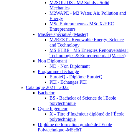
M2SOLIDS - M2 Solids - Solid
Mechanics
M2WAPE - M2 Water, Air, Pollution and
Energy
MSc Entrepreneurs - MSc X-HEC
Entrepreneurs
Mastère spécialisé (Master)
M2REST - Renewable Energy, Science
and Technology
MS ETRE - MS Energies Renouvelables :
Technologies & Entrepreneuriat (Master)
Non Diplomant
ND - Non Diplomant
Programme d'échange
EuroteQ - Diplôme EuroteQ
PEI - Echanges PEI
Catalogue 2021 - 2022
Bachelor
BS - Bachelor of Science de l'Ecole
polytechnique
Cycle Ingénieur
X - Titre d’Ingénieur diplômé de l’École
polytechnique
Diplôme de formation gradué de l'Ecole
Polytechnique -MSc&T