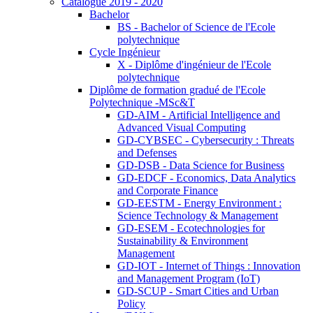
Catalogue 2019 - 2020
Bachelor
BS - Bachelor of Science de l'Ecole
polytechnique
Cycle Ingénieur
X - Diplôme d'ingénieur de l'Ecole
polytechnique
Diplôme de formation gradué de l'Ecole
Polytechnique -MSc&T
GD-AIM - Artificial Intelligence and
Advanced Visual Computing
GD-CYBSEC - Cybersecurity : Threats
and Defenses
GD-DSB - Data Science for Business
GD-EDCF - Economics, Data Analytics
and Corporate Finance
GD-EESTM - Energy Environment :
Science Technology & Management
GD-ESEM - Ecotechnologies for
Sustainability & Environment
Management
GD-IOT - Internet of Things : Innovation
and Management Program (IoT)
GD-SCUP - Smart Cities and Urban
Policy