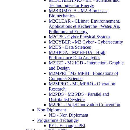
M1SCTECHNRJ - M1 - Sciences and
Technologies for Energy
M2BIOMECA - M2 Biomeca -
Biomechanics
M2CLEAR - CLimat, Environnement,
Applications et Recherche - Water, Air,
Pollution and Energy
M2CPS - Cyber Physical System
M2CYBER - M2 Cyber - Cybersecurity
M2DS - Data Sciences
M2HPDA - M2 HPDA - High
Performance Data Analytics
M2IGD - M2 IGD - Interaction, Graphic
and Design
M2MPRI - M2 MPRI - Foudations of
Computer Science
M2MPRO - M2 MPRO - Operation
Research
M2PDS - M2 PDS - Parallel and
Distributed Systems
M2PIC - Projet Innovation Conception
Non Diplomant
ND - Non Diplomant
Programme d'échange
PEI - Echanges PEI