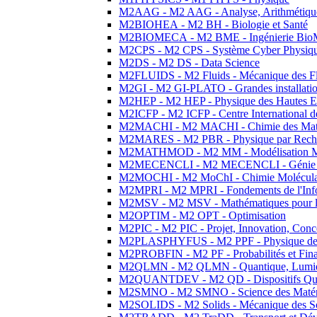
M2AAG - M2 AAG - Analyse, Arithmétique
M2BIOHEA - M2 BH - Biologie et Santé
M2BIOMECA - M2 BME - Ingénierie BioM
M2CPS - M2 CPS - Système Cyber Physiq
M2DS - M2 DS - Data Science
M2FLUIDS - M2 Fluids - Mécanique des Fl
M2GI - M2 GI-PLATO - Grandes installation
M2HEP - M2 HEP - Physique des Hautes E
M2ICFP - M2 ICFP - Centre International 
M2MACHI - M2 MACHI - Chimie des Matéri
M2MARES - M2 PBR - Physique par Rech
M2MATHMOD - M2 MM - Modélisation M
M2MECENCLI - M2 MECENCLI - Génie Méc
M2MOCHI - M2 MoChI - Chimie Moléculaire
M2MPRI - M2 MPRI - Fondements de l'Inf
M2MSV - M2 MSV - Mathématiques pour le
M2OPTIM - M2 OPT - Optimisation
M2PIC - M2 PIC - Projet, Innovation, Conc
M2PLASPHYFUS - M2 PPF - Physique des P
M2PROBFIN - M2 PF - Probabilités et Fin
M2QLMN - M2 QLMN - Quantique, Lumière
M2QUANTDEV - M2 QD - Dispositifs Qua
M2SMNO - M2 SMNO - Science des Matéri
M2SOLIDS - M2 Solids - Mécanique des So