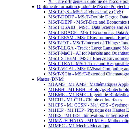
X - Titre d’Ingénieur diplômé de l’École po
Diplôme de formation gradué de l'Ecole Polytec
MScT-CyS - MScT-Cybersecurity (CyS)
MScT-DDDF - MScT-Double Degree Data 
MScT-DEPP - MScT-Data and Economics fo
MScT-DSAIB - MScT-Data Science and AI 
MScT-EDACF - MScT-Economics, Data Anal
MScT-EESM - MScT-Environmental Enginee
MScT-IOT - MScT-Internet of Things : Inn
MScT-LLGA - Track : Large Language Mode
MScT-MaQI - AI for Markets and Quantitat
MScT-STEEM - MScT-Energy Environment 
MScT-TRAI - MScT-Trust and Responsible
MScT-ViCAI - MScT-Visual Computing and
MScT-XCin - MScT-Extended Cinematogr
Master (DNM)
M1AMS - M1 AMS - Mathématiques Appliqué
M1BBH - M1 BBH - Biologie, Biotechnolog
M1BME - M1 BME - Ingénierie BioMédica
M1CHI - M1 CHI - Chimie et Interfaces
M1CPS - M1 CCSN - Maj. CPS - Système 
M1HEP - M1 HEP - Physique des Hautes E
M1IES - M1 IES - Innovation, Entreprise et
M1MATHJHADA - M1 MJH - Mathematiqu
M1MEC - M1 Mech - Mecanique