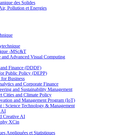
nique des Solides
, Pollution et Energies
chnique
lytechnique
hnique -MSc&T
ce and Advanced Visual Computing
and Finance (DDDF)
r Public Policy (DEPP)
for Business
ytics and Corporate Finance
ring and Sustainability Management
Cities and Climate Policy
ovation and Management Program (IoT)
: Science Technology & Management
 AI
 Creative AI
aphy XCin
ppliquées et Statistiques