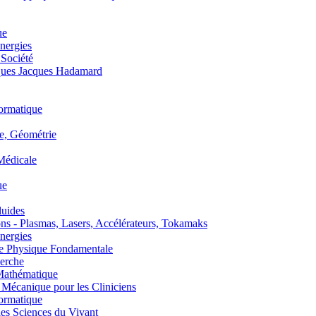
ue
nergies
 Société
es Jacques Hadamard
ormatique
, Géométrie
édicale
ue
uides
s - Plasmas, Lasers, Accélérateurs, Tokamaks
nergies
de Physique Fondamentale
erche
athématique
anique pour les Cliniciens
ormatique
s Sciences du Vivant