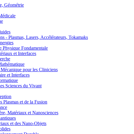
, Géométrie
édicale
ue
uides
s - Plasmas, Lasers, Accélérateurs, Tokamaks
nergies
de Physique Fondamentale
aux et Interfaces
erche
athématique
anique pour les Cliniciens
 et Interfaces
ormatique
s Sciences du Vivant
eption
lasmas et de la Fusion
ance
, Matériaux et Nanosciences
ntiques
aux et des Nano-Objets
lides