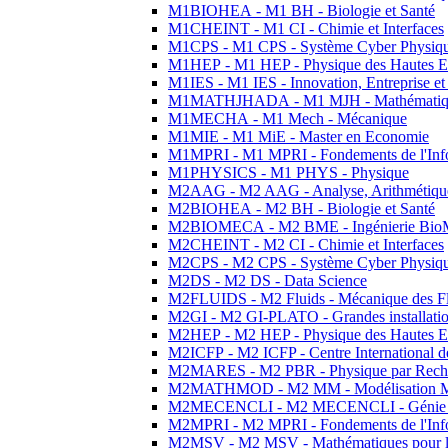
M1BIOHEA - M1 BH - Biologie et Santé
M1CHEINT - M1 CI - Chimie et Interfaces
M1CPS - M1 CPS - Système Cyber Physiq
M1HEP - M1 HEP - Physique des Hautes E
M1IES - M1 IES - Innovation, Entreprise et
M1MATHJHADA - M1 MJH - Mathématiqu
M1MECHA - M1 Mech - Mécanique
M1MIE - M1 MiE - Master en Economie
M1MPRI - M1 MPRI - Fondements de l'Inf
M1PHYSICS - M1 PHYS - Physique
M2AAG - M2 AAG - Analyse, Arithmétique
M2BIOHEA - M2 BH - Biologie et Santé
M2BIOMECA - M2 BME - Ingénierie BioM
M2CHEINT - M2 CI - Chimie et Interfaces
M2CPS - M2 CPS - Système Cyber Physiq
M2DS - M2 DS - Data Science
M2FLUIDS - M2 Fluids - Mécanique des Fl
M2GI - M2 GI-PLATO - Grandes installation
M2HEP - M2 HEP - Physique des Hautes E
M2ICFP - M2 ICFP - Centre International 
M2MARES - M2 PBR - Physique par Rech
M2MATHMOD - M2 MM - Modélisation M
M2MECENCLI - M2 MECENCLI - Génie Méc
M2MPRI - M2 MPRI - Fondements de l'Inf
M2MSV - M2 MSV - Mathématiques pour le