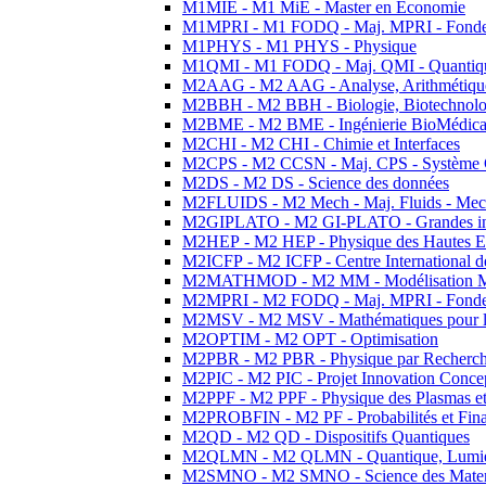
M1MIE - M1 MiE - Master en Economie
M1MPRI - M1 FODQ - Maj. MPRI - Fondeme
M1PHYS - M1 PHYS - Physique
M1QMI - M1 FODQ - Maj. QMI - Quantique
M2AAG - M2 AAG - Analyse, Arithmétique
M2BBH - M2 BBH - Biologie, Biotechnolog
M2BME - M2 BME - Ingénierie BioMédica
M2CHI - M2 CHI - Chimie et Interfaces
M2CPS - M2 CCSN - Maj. CPS - Système 
M2DS - M2 DS - Science des données
M2FLUIDS - M2 Mech - Maj. Fluids - Meca
M2GIPLATO - M2 GI-PLATO - Grandes instal
M2HEP - M2 HEP - Physique des Hautes E
M2ICFP - M2 ICFP - Centre International 
M2MATHMOD - M2 MM - Modélisation M
M2MPRI - M2 FODQ - Maj. MPRI - Fondeme
M2MSV - M2 MSV - Mathématiques pour le
M2OPTIM - M2 OPT - Optimisation
M2PBR - M2 PBR - Physique par Recherc
M2PIC - M2 PIC - Projet Innovation Conce
M2PPF - M2 PPF - Physique des Plasmas et
M2PROBFIN - M2 PF - Probabilités et Fin
M2QD - M2 QD - Dispositifs Quantiques
M2QLMN - M2 QLMN - Quantique, Lumiere
M2SMNO - M2 SMNO - Science des Materi