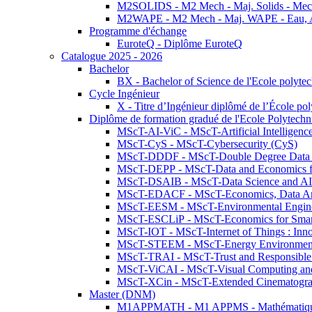
M2SOLIDS - M2 Mech - Maj. Solids - Meca
M2WAPE - M2 Mech - Maj. WAPE - Eau, Air
Programme d'échange
EuroteQ - Diplôme EuroteQ
Catalogue 2025 - 2026
Bachelor
BX - Bachelor of Science de l'Ecole polyte
Cycle Ingénieur
X - Titre d’Ingénieur diplômé de l’École po
Diplôme de formation gradué de l'Ecole Polytec
MScT-AI-ViC - MScT-Artificial Intelligen
MScT-CyS - MScT-Cybersecurity (CyS)
MScT-DDDF - MScT-Double Degree Data 
MScT-DEPP - MScT-Data and Economics fo
MScT-DSAIB - MScT-Data Science and AI 
MScT-EDACF - MScT-Economics, Data Anal
MScT-EESM - MScT-Environmental Enginee
MScT-ESCLiP - MScT-Economics for Smart 
MScT-IOT - MScT-Internet of Things : Inn
MScT-STEEM - MScT-Energy Environment 
MScT-TRAI - MScT-Trust and Responsible
MScT-ViCAI - MScT-Visual Computing and
MScT-XCin - MScT-Extended Cinematogr
Master (DNM)
M1APPMATH - M1 APPMS - Mathématiques A