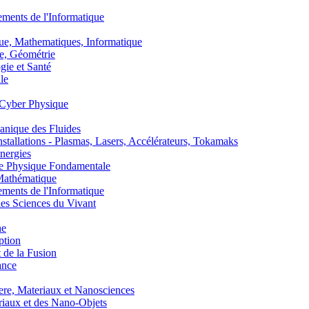
nts de l'Informatique
, Mathematiques, Informatique
, Géométrie
ie et Santé
le
Cyber Physique
nique des Fluides
lations - Plasmas, Lasers, Accélérateurs, Tokamaks
nergies
de Physique Fondamentale
athématique
nts de l'Informatique
s Sciences du Vivant
he
ption
 de la Fusion
ance
, Materiaux et Nanosciences
aux et des Nano-Objets