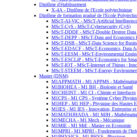
Diplôme d'établissement
X-4A - Diplôme de l'Ecole polytechnique
Diplôme de formation gradué de l'Ecole Polytec
MScT-AI-ViC - MScT-Artificial Intelligen
MScT-CyS - MScT-Cybersecurity (CyS)
MScT-DDDF - MScT-Double Degree Data 
MScT-DEPP - MScT-Data and Economics fo
MScT-DSB - MScT-Data Science for Busin
MScT-EDACF - MScT-Economics, Data Anal
MScT-EESM - MScT-Environmental Enginee
MScT-ESCLiP - MScT-Economics for Smart 
MScT-IOT - MScT-Internet of Things : Inn
MScT-STEEM - MScT-Energy Environment 
Master (DNM)
M1APPMATH - M1 APPMS - Mathématiques A
M1BIOHEA - M1 BH - Biologie et Santé
M1CHEINT - M1 CI - Chimie et Interfaces
M1CPS - M1 CPS - Système Cyber Physiq
M1HEP - M1 HEP - Physique des Hautes E
M1IES - M1 IES - Innovation, Entreprise et
M1MATHJHADA - M1 MJH - Mathématiqu
M1MECHA - M1 Mech - Mécanique
M1MIE - M1 MiE - Master en Economie
M1MPRI - M1 MPRI - Fondements de l'Inf
M1PHYSICS - M1 PHYS - Physique