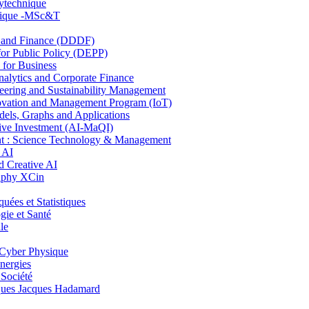
lytechnique
hnique -MSc&T
and Finance (DDDF)
r Public Policy (DEPP)
for Business
ytics and Corporate Finance
ring and Sustainability Management
ovation and Management Program (IoT)
ls, Graphs and Applications
ive Investment (AI-MaQI)
: Science Technology & Management
 AI
 Creative AI
aphy XCin
es et Statistiques
ie et Santé
le
Cyber Physique
nergies
 Société
es Jacques Hadamard