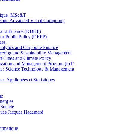
hnique -MSc&T
ce and Advanced Visual Computing
and Finance (DDDF)
r Public Policy (DEPP)
ess
ytics and Corporate Finance
ring and Sustainability Management
Cities and Climate Policy
ovation and Management Program (IoT)
: Science Technology & Management
ppliquées et Statistiques
ue
nergies
 Société
es Jacques Hadamard
ormatique