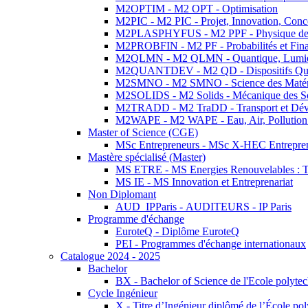
M2OPTIM - M2 OPT - Optimisation
M2PIC - M2 PIC - Projet, Innovation, Conc
M2PLASPHYFUS - M2 PPF - Physique des P
M2PROBFIN - M2 PF - Probabilités et Fin
M2QLMN - M2 QLMN - Quantique, Lumière
M2QUANTDEV - M2 QD - Dispositifs Qua
M2SMNO - M2 SMNO - Science des Matéri
M2SOLIDS - M2 Solids - Mécanique des So
M2TRADD - M2 TraDD - Transport et Dév
M2WAPE - M2 WAPE - Eau, Air, Pollution 
Master of Science (CGE)
MSc Entrepreneurs - MSc X-HEC Entrepre
Mastère spécialisé (Master)
MS ETRE - MS Energies Renouvelables : Tec
MS IE - MS Innovation et Entreprenariat
Non Diplomant
AUD_IPParis - AUDITEURS - IP Paris
Programme d'échange
EuroteQ - Diplôme EuroteQ
PEI - Programmes d'échange internationaux
Catalogue 2024 - 2025
Bachelor
BX - Bachelor of Science de l'Ecole polyte
Cycle Ingénieur
X - Titre d’Ingénieur diplômé de l’École po