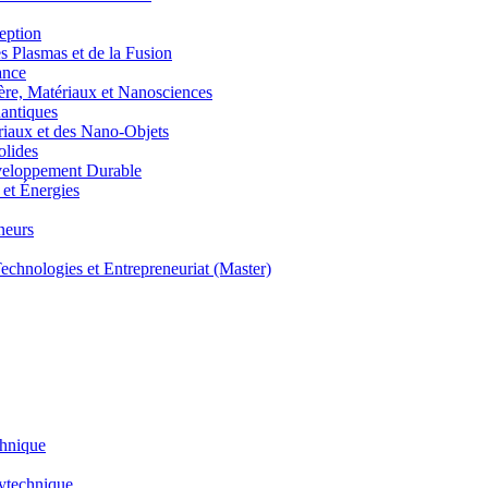
eption
lasmas et de la Fusion
ance
, Matériaux et Nanosciences
ntiques
aux et des Nano-Objets
lides
eloppement Durable
et Énergies
neurs
hnologies et Entrepreneuriat (Master)
chnique
lytechnique