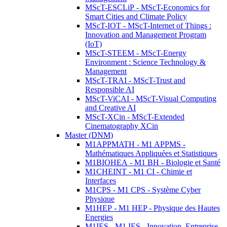
MScT-ESCLiP - MScT-Economics for
Smart Cities and Climate Policy
MScT-IOT - MScT-Internet of Things :
Innovation and Management Program
(IoT)
MScT-STEEM - MScT-Energy
Environment : Science Technology &
Management
MScT-TRAI - MScT-Trust and
Responsible AI
MScT-ViCAI - MScT-Visual Computing
and Creative AI
MScT-XCin - MScT-Extended
Cinematography XCin
Master (DNM)
M1APPMATH - M1 APPMS -
Mathématiques Appliquées et Statistiques
M1BIOHEA - M1 BH - Biologie et Santé
M1CHEINT - M1 CI - Chimie et
Interfaces
M1CPS - M1 CPS - Système Cyber
Physique
M1HEP - M1 HEP - Physique des Hautes
Energies
M1IES - M1 IES - Innovation, Entreprise