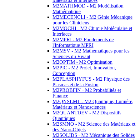
Matériaux et Interfaces
M2MATHMOD - M2 Modélisation
Mathématique
M2MECENCLI - M2 Génie Mécanique
pour les Cliniciens
M2MOCHI - M2 Chimie Moléculaire et
Interfaces
M2MPRI - M2 Fondements de
l'Informatique MPRI
M2MSV - M2 Mathématiques pour les
Sciences du Vivant
M2OPTIM - M2 Optimisation
M2PIC - M2 Projet, Innovation,
Conception
M2PLASPHYFUS - M2 Physique des
Plasmas et de la Fusion
M2PROBFIN - M2 Probabilités et
Finance
M2QNSLMT - M2 Quantique, Lumière,
Matériaux et Nanosciences
M2QUANTDEV - M2 Dispositifs
Quantiques
M2SMNO - M2 Science des Matériaux et
des Nano-Objets
M2SOLIDS - M2 Mécanique des Solides