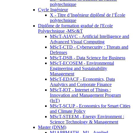
polytechnique
Cycle Ingénieur
X - Titre d’Ingénieur diplômé de l’École
polytechnique
Diplôme de formation gradué de l'Ecole
Polytechnique -MSc&T
MScT-AIAVC - Artificial Intelligence and
Advanced Visual Computing
MScT-CTD - Cybersecurity : Threats and
Defenses
MScT-DSB - Data Science for Business
MScT-ECOSEM - Environmental
Engineering and Sustainability
Management
MScT-EDACF - Economics, Data
Analytics and Corporate Finance
MScT-IOT - Internet of Things :
Innovation and Management Program
(IoT)
MScT-SCUP - Economics for Smart Cities
and Climate Policy
MScT-STEEM - Energy Environment :
Science Technology & Management
Master (DNM)
M1APPMATH - M1 - Applied