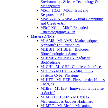
Environment : Science Technology &
Management
MScT-TRAI - MScT-Trust and
Responsible AI
MScT-ViCAI - MScT-Visual Computing
and Creative AI
MScT-XCin - MScT-Extended
Cinematography XCin
Master (DNM)
M1AMS - M1 AMS - Mathématiques
Appliquées et Statistiques
M1BBH - M1 BBH - Biologie,
Biotechnologie et Santé
M1BME - M1 BME - Ingénierie
BioMédicale
M1CHI - M1 CHI - Chimie et Interfaces
M1CPS - M1 CCSN - Maj. CPS -
Système Cyber Physique
M1HEP - M1 HEP - Physique des Hautes
Energies
M1IES - M1 IES - Innovation, Entreprise
et Société
M1MATHJHADA - M1 MJH -
Mathematiques Jacques Hadamard
M1MEC - M1 Mech - Mecanique