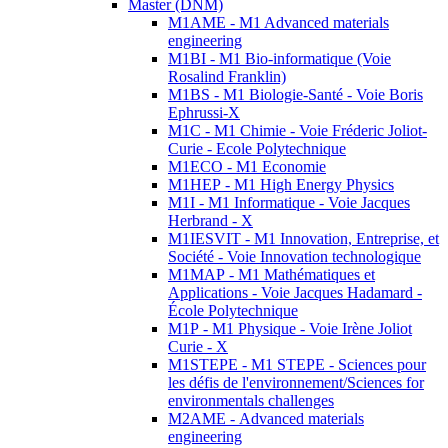
Master (DNM)
M1AME - M1 Advanced materials
engineering
M1BI - M1 Bio-informatique (Voie
Rosalind Franklin)
M1BS - M1 Biologie-Santé - Voie Boris
Ephrussi-X
M1C - M1 Chimie - Voie Fréderic Joliot-
Curie - Ecole Polytechnique
M1ECO - M1 Economie
M1HEP - M1 High Energy Physics
M1I - M1 Informatique - Voie Jacques
Herbrand - X
M1IESVIT - M1 Innovation, Entreprise, et
Société - Voie Innovation technologique
M1MAP - M1 Mathématiques et
Applications - Voie Jacques Hadamard -
École Polytechnique
M1P - M1 Physique - Voie Irène Joliot
Curie - X
M1STEPE - M1 STEPE - Sciences pour
les défis de l'environnement/Sciences for
environmentals challenges
M2AME - Advanced materials
engineering