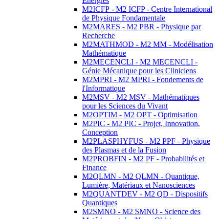
Energies
M2ICFP - M2 ICFP - Centre International
de Physique Fondamentale
M2MARES - M2 PBR - Physique par
Recherche
M2MATHMOD - M2 MM - Modélisation
Mathématique
M2MECENCLI - M2 MECENCLI -
Génie Mécanique pour les Cliniciens
M2MPRI - M2 MPRI - Fondements de
l'Informatique
M2MSV - M2 MSV - Mathématiques
pour les Sciences du Vivant
M2OPTIM - M2 OPT - Optimisation
M2PIC - M2 PIC - Projet, Innovation,
Conception
M2PLASPHYFUS - M2 PPF - Physique
des Plasmas et de la Fusion
M2PROBFIN - M2 PF - Probabilités et
Finance
M2QLMN - M2 QLMN - Quantique,
Lumière, Matériaux et Nanosciences
M2QUANTDEV - M2 QD - Dispositifs
Quantiques
M2SMNO - M2 SMNO - Science des