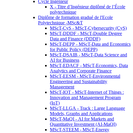
Cycle Ingénieur
X - Titre d’Ingénieur diplômé de l’École
polytechnique
Diplôme de formation gradué de l'Ecole
Polytechnique -MSc&T
MScT-CyS - MScT-Cybersecurity (CyS)
MScT-DDDF - MScT-Double Degree
Data and Finance (DDDF)
MScT-DEPP - MScT-Data and Economics
for Public Policy (DEPP)
MScT-DSAIB - MScT-Data Science and
AI for Business
MScT-EDACF - MScT-Economics, Data
Analytics and Corporate Finance
MScT-EESM - MScT-Environmental
Engineering and Sustainability
Management
MScT-IOT - MScT-Internet of Things :
Innovation and Management Program
(IoT)
MScT-LLGA - Track : Large Language
Models, Graphs and Applications
MScT-MaQI - AI for Markets and
Quantitative Investment (AI-MaQI)
MScT-STEEM - MScT-Energy