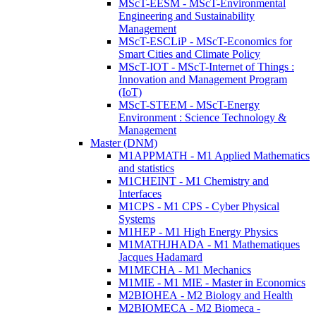
MScT-EESM - MScT-Environmental
Engineering and Sustainability
Management
MScT-ESCLiP - MScT-Economics for
Smart Cities and Climate Policy
MScT-IOT - MScT-Internet of Things :
Innovation and Management Program
(IoT)
MScT-STEEM - MScT-Energy
Environment : Science Technology &
Management
Master (DNM)
M1APPMATH - M1 Applied Mathematics
and statistics
M1CHEINT - M1 Chemistry and
Interfaces
M1CPS - M1 CPS - Cyber Physical
Systems
M1HEP - M1 High Energy Physics
M1MATHJHADA - M1 Mathematiques
Jacques Hadamard
M1MECHA - M1 Mechanics
M1MIE - M1 MIE - Master in Economics
M2BIOHEA - M2 Biology and Health
M2BIOMECA - M2 Biomeca -