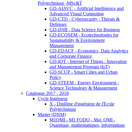
Polytechnique -MSc&T
GD-AIAVC - Artificial Intelligence and
Advanced Visual Computing
GD-CTD - Cybersecurity : Threats &
Defenses
GD-DSB - Data Science for Business
GD-ECOSEM - Ecotechnologies for
Sustainability & Environment
Management
GD-EDACF - Economics, Data Analytics
and Corporate Finance
GD-IOT - Internet of Things : Innovation
and Management Program (IoT)
GD-SCUP - Smart Cities and Urban
Policy
GD-STEEM - Energy Environment :
Science Technology & Management
Catalogue 2017 - 2018
Cycle Ingénieur
X - Diplôme d'ingénieur de l'Ecole
Polytechnique
Master (DNM)
M1QMI - M1 FODQ - Maj. QMI -
Quantique, mathematiques, informatique