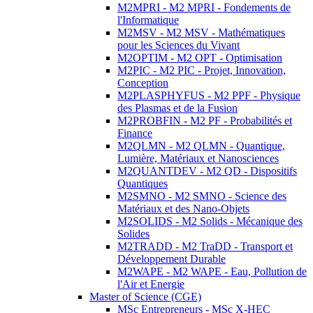
M2MPRI - M2 MPRI - Fondements de
l'Informatique
M2MSV - M2 MSV - Mathématiques
pour les Sciences du Vivant
M2OPTIM - M2 OPT - Optimisation
M2PIC - M2 PIC - Projet, Innovation,
Conception
M2PLASPHYFUS - M2 PPF - Physique
des Plasmas et de la Fusion
M2PROBFIN - M2 PF - Probabilités et
Finance
M2QLMN - M2 QLMN - Quantique,
Lumière, Matériaux et Nanosciences
M2QUANTDEV - M2 QD - Dispositifs
Quantiques
M2SMNO - M2 SMNO - Science des
Matériaux et des Nano-Objets
M2SOLIDS - M2 Solids - Mécanique des
Solides
M2TRADD - M2 TraDD - Transport et
Développement Durable
M2WAPE - M2 WAPE - Eau, Pollution de
l'Air et Energie
Master of Science (CGE)
MSc Entrepreneurs - MSc X-HEC