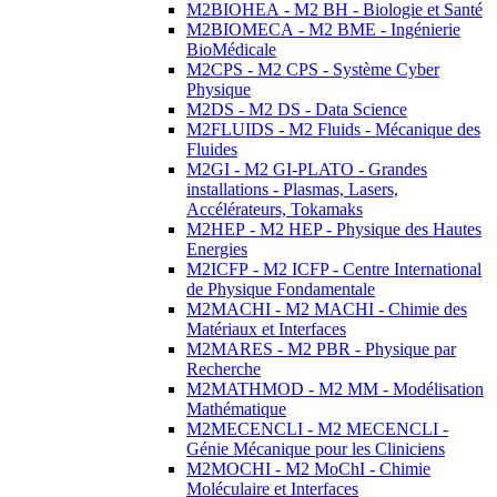
M2BIOHEA - M2 BH - Biologie et Santé
M2BIOMECA - M2 BME - Ingénierie
BioMédicale
M2CPS - M2 CPS - Système Cyber
Physique
M2DS - M2 DS - Data Science
M2FLUIDS - M2 Fluids - Mécanique des
Fluides
M2GI - M2 GI-PLATO - Grandes
installations - Plasmas, Lasers,
Accélérateurs, Tokamaks
M2HEP - M2 HEP - Physique des Hautes
Energies
M2ICFP - M2 ICFP - Centre International
de Physique Fondamentale
M2MACHI - M2 MACHI - Chimie des
Matériaux et Interfaces
M2MARES - M2 PBR - Physique par
Recherche
M2MATHMOD - M2 MM - Modélisation
Mathématique
M2MECENCLI - M2 MECENCLI -
Génie Mécanique pour les Cliniciens
M2MOCHI - M2 MoChI - Chimie
Moléculaire et Interfaces