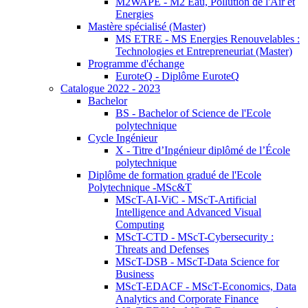
M2WAPE - M2 Eau, Pollution de l'Air et
Energies
Mastère spécialisé (Master)
MS ETRE - MS Energies Renouvelables :
Technologies et Entrepreneuriat (Master)
Programme d'échange
EuroteQ - Diplôme EuroteQ
Catalogue 2022 - 2023
Bachelor
BS - Bachelor of Science de l'Ecole
polytechnique
Cycle Ingénieur
X - Titre d’Ingénieur diplômé de l’École
polytechnique
Diplôme de formation gradué de l'Ecole
Polytechnique -MSc&T
MScT-AI-ViC - MScT-Artificial
Intelligence and Advanced Visual
Computing
MScT-CTD - MScT-Cybersecurity :
Threats and Defenses
MScT-DSB - MScT-Data Science for
Business
MScT-EDACF - MScT-Economics, Data
Analytics and Corporate Finance