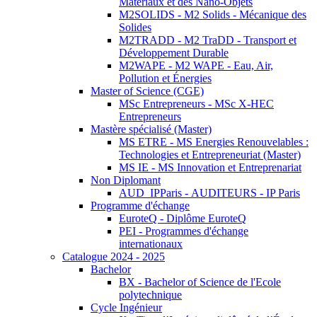
Matériaux et des Nano-Objets
M2SOLIDS - M2 Solids - Mécanique des
Solides
M2TRADD - M2 TraDD - Transport et
Développement Durable
M2WAPE - M2 WAPE - Eau, Air,
Pollution et Énergies
Master of Science (CGE)
MSc Entrepreneurs - MSc X-HEC
Entrepreneurs
Mastère spécialisé (Master)
MS ETRE - MS Energies Renouvelables :
Technologies et Entrepreneuriat (Master)
MS IE - MS Innovation et Entreprenariat
Non Diplomant
AUD_IPParis - AUDITEURS - IP Paris
Programme d'échange
EuroteQ - Diplôme EuroteQ
PEI - Programmes d'échange
internationaux
Catalogue 2024 - 2025
Bachelor
BX - Bachelor of Science de l'Ecole
polytechnique
Cycle Ingénieur