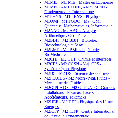
M1MIE - M1 MiE - Master en Economie
M1MPRI - M1 FODQ - Maj. MPRI -
Fondements de l'Informatique
M1PHYS - M1 PHYS - Physique
M1QMI - M1 FODQ - Maj. QMI -
Quantique, Mathematiques, Informatique
M2AAG - M2 AAG - Analyse,
Arithmétique, Géométrie
M2BBH - M2 BBH - Biologie,
Biotechnologie et Santé
M2BME - M2 BME - Ingénierie
BioMédicale
M2CHI - M2 CHI - Chimie et Interfaces
M2CPS - M2 CCSN - Maj. CPS -
Système Cyber Physique
M2DS - M2 DS - Science des données
M2FLUIDS - M2 Mech - Maj. Fluids -
Mecanique des Fluides
M2GIPLATO - M2 GI-PLATO - Grandes
installations - Plasmas, Lasers,
Accélérateurs, Tokamaks
M2HEP - M2 HEP - Physique des Hautes
Energies
M2ICFP - M2 ICFP - Centre International
de Physique Fondamentale