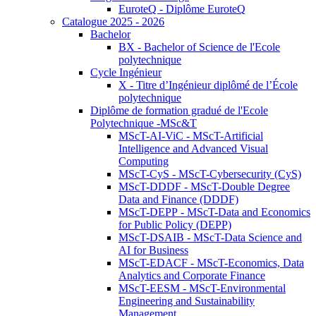
EuroteQ - Diplôme EuroteQ
Catalogue 2025 - 2026
Bachelor
BX - Bachelor of Science de l'Ecole
polytechnique
Cycle Ingénieur
X - Titre d’Ingénieur diplômé de l’École
polytechnique
Diplôme de formation gradué de l'Ecole
Polytechnique -MSc&T
MScT-AI-ViC - MScT-Artificial
Intelligence and Advanced Visual
Computing
MScT-CyS - MScT-Cybersecurity (CyS)
MScT-DDDF - MScT-Double Degree
Data and Finance (DDDF)
MScT-DEPP - MScT-Data and Economics
for Public Policy (DEPP)
MScT-DSAIB - MScT-Data Science and
AI for Business
MScT-EDACF - MScT-Economics, Data
Analytics and Corporate Finance
MScT-EESM - MScT-Environmental
Engineering and Sustainability
Management