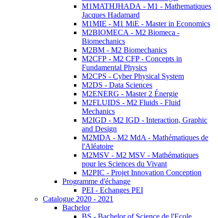
M1MATHJHADA - M1 - Mathematiques
Jacques Hadamard
M1MIE - M1 MiE - Master in Economics
M2BIOMECA - M2 Biomeca -
Biomechanics
M2BM - M2 Biomechanics
M2CFP - M2 CFP - Concepts in
Fundamental Physics
M2CPS - Cyber Physical System
M2DS - Data Sciences
M2ENERG - Master 2 Énergie
M2FLUIDS - M2 Fluids - Fluid
Mechanics
M2IGD - M2 IGD - Interaction, Graphic
and Design
M2MDA - M2 MdA - Mathématiques de
l'Aléatoire
M2MSV - M2 MSV - Mathématiques
pour les Sciences du Vivant
M2PIC - Projet Innovation Conception
Programme d'échange
PEI - Echanges PEI
Catalogue 2020 - 2021
Bachelor
BS - Bachelor of Science de l'Ecole