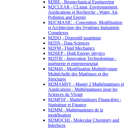
M2BE - Biomechanical Engineering
M2CLEAR - CLimat, Environnement,
Applications et Recherche - Water, Air,
Pollution and Energy
M2CMASIC - Conception, Modélisation
et Architecture des Systèmes Industriels
Complexes
M2DQ - Dispositif quantique
M2DS - Data Sciences
M2FM - Fluid Mechanics
M2HEP - High Energy physics
M2ITIE - Innovation Technologique :
ingénierie et entrepreneuriat
M2M4S - Modélisation Multiphysique
Multiéchelle des Matériaux et des
Structures
M2MAMSV - Master 2 Mathématiques et
Applications - Mathématiques pour les
Sciences du Vivant
M2MFSF - Mathématiques Financières :
Statistique et Finance
M2MM - Mathématiques de la
modélisation
M2MOCHI - Molecular Chemistry and
Interfaces