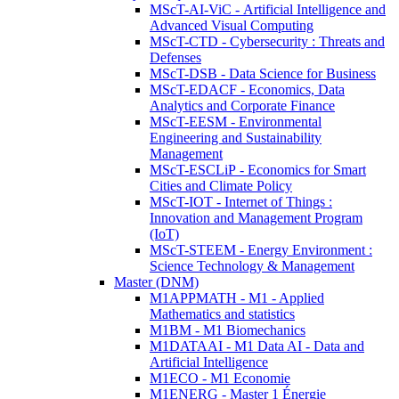
MScT-AI-ViC - Artificial Intelligence and
Advanced Visual Computing
MScT-CTD - Cybersecurity : Threats and
Defenses
MScT-DSB - Data Science for Business
MScT-EDACF - Economics, Data
Analytics and Corporate Finance
MScT-EESM - Environmental
Engineering and Sustainability
Management
MScT-ESCLiP - Economics for Smart
Cities and Climate Policy
MScT-IOT - Internet of Things :
Innovation and Management Program
(IoT)
MScT-STEEM - Energy Environment :
Science Technology & Management
Master (DNM)
M1APPMATH - M1 - Applied
Mathematics and statistics
M1BM - M1 Biomechanics
M1DATAAI - M1 Data AI - Data and
Artificial Intelligence
M1ECO - M1 Economie
M1ENERG - Master 1 Énergie