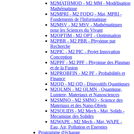
M2MATHMOD - M2 MM - Modélisation
Mathématique
M2MPRI - M2 FODQ - Maj. MPRI -
Fondements de l'Informatique
M2MSV - M2 MSV - Mathématiques
pour les Sciences du Vivant
M2OPTIM - M2 OPT - Optimisation
M2PBR - M2 PBR - Physique par
Recherche
M2PIC - M2 PIC - Projet Innovation
Conception
M2PPF - M2 PPF - Physique des Plasmas
et de la Fusion
M2PROBFIN - M2 PF - Probabilités et
Finance
M2QD - M2 QD - Dispositifs Quantiques
M2QLMN - M2 QLMN - Quantique,
Lumiere, Materiaux et Nanosciences
M2SMNO - M2 SMNO - Science des
Materiaux et des Nano-Objets
M2SOLIDS - M2 Mech - Maj. Solids -
Mecanique des Solides
M2WAPE - M2 Mech - Maj. WAPE -
Eau, Air, Pollution et Energies
Programme d'échange