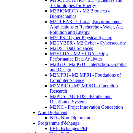
M1SCTECHNRJ - M1 - Sciences and
Technologies for Energy
M2BIOMECA - M2 Biomeca -
Biomechanics
M2CLEAR - CLimat, Environnement,
Applications et Recherche - Water, Air,
Pollution and Energy
M2CPS - Cyber Physical System
M2CYBER - M2 Cyber - Cybersecurity
M2DS - Data Sciences
M2HPDA - M2 HPDA - High
Performance Data Analytics
M2IGD - M2 IGD - Interaction, Graphic
and Design
M2MPRI - M2 MPRI - Foudations of
Computer Science
M2MPRO - M2 MPRO - Operation
Research
M2PDS - M2 PDS - Parallel and
Distributed Systems
M2PIC - Projet Innovation Conception
Non Diplomant
ND - Non Diplomant
Programme d'échange
PEI - Echanges PEI