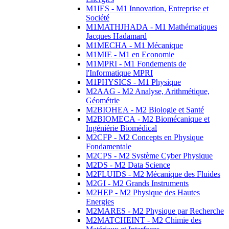
M1IES - M1 Innovation, Entreprise et
Société
M1MATHJHADA - M1 Mathématiques
Jacques Hadamard
M1MECHA - M1 Mécanique
M1MIE - M1 en Economie
M1MPRI - M1 Fondements de
l'Informatique MPRI
M1PHYSICS - M1 Physique
M2AAG - M2 Analyse, Arithmétique,
Géométrie
M2BIOHEA - M2 Biologie et Santé
M2BIOMECA - M2 Biomécanique et
Ingéniérie Biomédical
M2CFP - M2 Concepts en Physique
Fondamentale
M2CPS - M2 Système Cyber Physique
M2DS - M2 Data Science
M2FLUIDS - M2 Mécanique des Fluides
M2GI - M2 Grands Instruments
M2HEP - M2 Physique des Hautes
Energies
M2MARES - M2 Physique par Recherche
M2MATCHEINT - M2 Chimie des