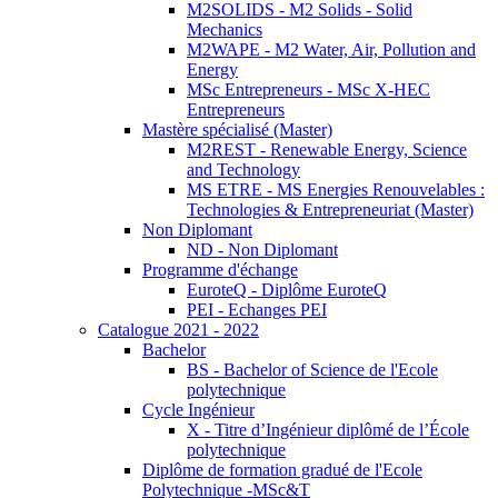
M2SOLIDS - M2 Solids - Solid
Mechanics
M2WAPE - M2 Water, Air, Pollution and
Energy
MSc Entrepreneurs - MSc X-HEC
Entrepreneurs
Mastère spécialisé (Master)
M2REST - Renewable Energy, Science
and Technology
MS ETRE - MS Energies Renouvelables :
Technologies & Entrepreneuriat (Master)
Non Diplomant
ND - Non Diplomant
Programme d'échange
EuroteQ - Diplôme EuroteQ
PEI - Echanges PEI
Catalogue 2021 - 2022
Bachelor
BS - Bachelor of Science de l'Ecole
polytechnique
Cycle Ingénieur
X - Titre d’Ingénieur diplômé de l’École
polytechnique
Diplôme de formation gradué de l'Ecole
Polytechnique -MSc&T