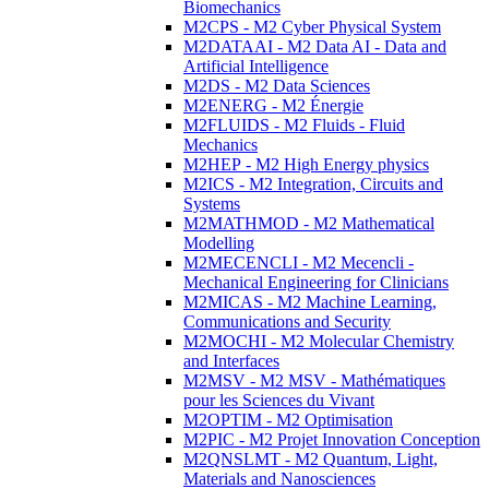
Biomechanics
M2CPS - M2 Cyber Physical System
M2DATAAI - M2 Data AI - Data and
Artificial Intelligence
M2DS - M2 Data Sciences
M2ENERG - M2 Énergie
M2FLUIDS - M2 Fluids - Fluid
Mechanics
M2HEP - M2 High Energy physics
M2ICS - M2 Integration, Circuits and
Systems
M2MATHMOD - M2 Mathematical
Modelling
M2MECENCLI - M2 Mecencli -
Mechanical Engineering for Clinicians
M2MICAS - M2 Machine Learning,
Communications and Security
M2MOCHI - M2 Molecular Chemistry
and Interfaces
M2MSV - M2 MSV - Mathématiques
pour les Sciences du Vivant
M2OPTIM - M2 Optimisation
M2PIC - M2 Projet Innovation Conception
M2QNSLMT - M2 Quantum, Light,
Materials and Nanosciences