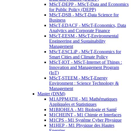
MScT-DEPP - MScT-Data and Economics
for Public Policy (DEPP)
MScT-DSB - MScT-Data Science for
Business
MScT-EDACF - MScT-Economics, Data
Analytics and Corporate Finance
MScT-EESM - MScT-Environmental
Engineering and Sustainability
Management
MScT-ESCLiP - MScT-Economics for
Smart Cities and Climate Policy
MScT-IOT - MScT-Internet of Things :
Innovation and Management Program
(IoT)
MScT-STEEM - MScT-Energy
Environment : Science Technology &
Management
Master (DNM)
M1APPMATH - M1 Mathématiques
Appliquées et Statistiques
M1BIOHEA - M1 Biologie et Santé
M1CHEINT - M1 Chimie et Interfaces
M1CPS - M1 Système Cyber Physique
M1HEP - M1 Physique des Hautes
Energies