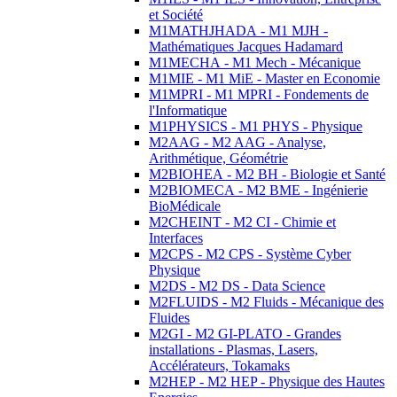
et Société
M1MATHJHADA - M1 MJH -
Mathématiques Jacques Hadamard
M1MECHA - M1 Mech - Mécanique
M1MIE - M1 MiE - Master en Economie
M1MPRI - M1 MPRI - Fondements de
l'Informatique
M1PHYSICS - M1 PHYS - Physique
M2AAG - M2 AAG - Analyse,
Arithmétique, Géométrie
M2BIOHEA - M2 BH - Biologie et Santé
M2BIOMECA - M2 BME - Ingénierie
BioMédicale
M2CHEINT - M2 CI - Chimie et
Interfaces
M2CPS - M2 CPS - Système Cyber
Physique
M2DS - M2 DS - Data Science
M2FLUIDS - M2 Fluids - Mécanique des
Fluides
M2GI - M2 GI-PLATO - Grandes
installations - Plasmas, Lasers,
Accélérateurs, Tokamaks
M2HEP - M2 HEP - Physique des Hautes