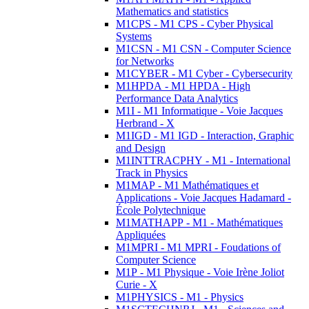
Mathematics and statistics
M1CPS - M1 CPS - Cyber Physical
Systems
M1CSN - M1 CSN - Computer Science
for Networks
M1CYBER - M1 Cyber - Cybersecurity
M1HPDA - M1 HPDA - High
Performance Data Analytics
M1I - M1 Informatique - Voie Jacques
Herbrand - X
M1IGD - M1 IGD - Interaction, Graphic
and Design
M1INTTRACPHY - M1 - International
Track in Physics
M1MAP - M1 Mathématiques et
Applications - Voie Jacques Hadamard -
École Polytechnique
M1MATHAPP - M1 - Mathématiques
Appliquées
M1MPRI - M1 MPRI - Foudations of
Computer Science
M1P - M1 Physique - Voie Irène Joliot
Curie - X
M1PHYSICS - M1 - Physics