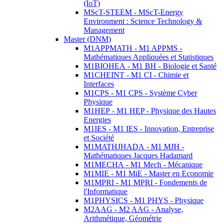
(IoT)
MScT-STEEM - MScT-Energy
Environment : Science Technology &
Management
Master (DNM)
M1APPMATH - M1 APPMS -
Mathématiques Appliquées et Statistiques
M1BIOHEA - M1 BH - Biologie et Santé
M1CHEINT - M1 CI - Chimie et
Interfaces
M1CPS - M1 CPS - Système Cyber
Physique
M1HEP - M1 HEP - Physique des Hautes
Energies
M1IES - M1 IES - Innovation, Entreprise
et Société
M1MATHJHADA - M1 MJH -
Mathématiques Jacques Hadamard
M1MECHA - M1 Mech - Mécanique
M1MIE - M1 MiE - Master en Economie
M1MPRI - M1 MPRI - Fondements de
l'Informatique
M1PHYSICS - M1 PHYS - Physique
M2AAG - M2 AAG - Analyse,
Arithmétique, Géométrie