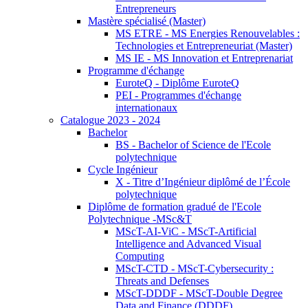
Entrepreneurs
Mastère spécialisé (Master)
MS ETRE - MS Energies Renouvelables :
Technologies et Entrepreneuriat (Master)
MS IE - MS Innovation et Entreprenariat
Programme d'échange
EuroteQ - Diplôme EuroteQ
PEI - Programmes d'échange
internationaux
Catalogue 2023 - 2024
Bachelor
BS - Bachelor of Science de l'Ecole
polytechnique
Cycle Ingénieur
X - Titre d’Ingénieur diplômé de l’École
polytechnique
Diplôme de formation gradué de l'Ecole
Polytechnique -MSc&T
MScT-AI-ViC - MScT-Artificial
Intelligence and Advanced Visual
Computing
MScT-CTD - MScT-Cybersecurity :
Threats and Defenses
MScT-DDDF - MScT-Double Degree
Data and Finance (DDDF)