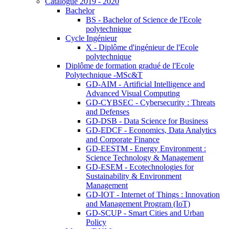
Catalogue 2019 - 2020
Bachelor
BS - Bachelor of Science de l'Ecole
polytechnique
Cycle Ingénieur
X - Diplôme d'ingénieur de l'Ecole
polytechnique
Diplôme de formation gradué de l'Ecole
Polytechnique -MSc&T
GD-AIM - Artificial Intelligence and
Advanced Visual Computing
GD-CYBSEC - Cybersecurity : Threats
and Defenses
GD-DSB - Data Science for Business
GD-EDCF - Economics, Data Analytics
and Corporate Finance
GD-EESTM - Energy Environment :
Science Technology & Management
GD-ESEM - Ecotechnologies for
Sustainability & Environment
Management
GD-IOT - Internet of Things : Innovation
and Management Program (IoT)
GD-SCUP - Smart Cities and Urban
Policy