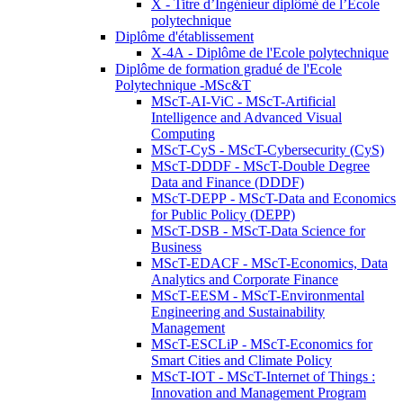
X - Titre d’Ingénieur diplômé de l’École
polytechnique
Diplôme d'établissement
X-4A - Diplôme de l'Ecole polytechnique
Diplôme de formation gradué de l'Ecole
Polytechnique -MSc&T
MScT-AI-ViC - MScT-Artificial
Intelligence and Advanced Visual
Computing
MScT-CyS - MScT-Cybersecurity (CyS)
MScT-DDDF - MScT-Double Degree
Data and Finance (DDDF)
MScT-DEPP - MScT-Data and Economics
for Public Policy (DEPP)
MScT-DSB - MScT-Data Science for
Business
MScT-EDACF - MScT-Economics, Data
Analytics and Corporate Finance
MScT-EESM - MScT-Environmental
Engineering and Sustainability
Management
MScT-ESCLiP - MScT-Economics for
Smart Cities and Climate Policy
MScT-IOT - MScT-Internet of Things :
Innovation and Management Program