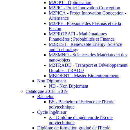
M2OPT - Optimisation
M2PIC - Projet Innovation Conception
M2PICA - Projet Innovation Conception -
Alternance
M2PPF - Physique des Plasmas et de la
Fusion
M2PROBAFI - Mathématiques
Financières : Probabilités et Finance
M2REST - Renewable Energy, Science
and Technology
M2SMNO - Sciences des Matériaux et des
nano-objets
M2TRADD - Transport et Développement
Durable - TRADD
MBIOENT - Master Bio-entrepreneur
Non Diplomant
ND - Non Diplomant
Catalogue 2018 - 2019
Bachelor
BS - Bachelor of Science de l'Ecole
polytechnique
Cycle Ingénieur
X - Diplôme d'ingénieur de l'Ecole
polytechnique
Diplôme de formation gradué de l'Ecole