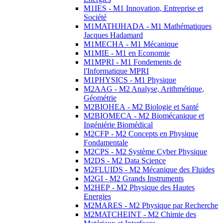
M1IES - M1 Innovation, Entreprise et
Société
M1MATHJHADA - M1 Mathématiques
Jacques Hadamard
M1MECHA - M1 Mécanique
M1MIE - M1 en Economie
M1MPRI - M1 Fondements de
l'Informatique MPRI
M1PHYSICS - M1 Physique
M2AAG - M2 Analyse, Arithmétique,
Géométrie
M2BIOHEA - M2 Biologie et Santé
M2BIOMECA - M2 Biomécanique et
Ingéniérie Biomédical
M2CFP - M2 Concepts en Physique
Fondamentale
M2CPS - M2 Système Cyber Physique
M2DS - M2 Data Science
M2FLUIDS - M2 Mécanique des Fluides
M2GI - M2 Grands Instruments
M2HEP - M2 Physique des Hautes
Energies
M2MARES - M2 Physique par Recherche
M2MATCHEINT - M2 Chimie des