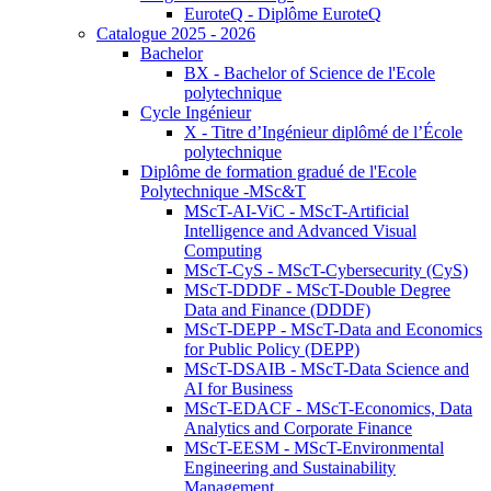
EuroteQ - Diplôme EuroteQ
Catalogue 2025 - 2026
Bachelor
BX - Bachelor of Science de l'Ecole
polytechnique
Cycle Ingénieur
X - Titre d’Ingénieur diplômé de l’École
polytechnique
Diplôme de formation gradué de l'Ecole
Polytechnique -MSc&T
MScT-AI-ViC - MScT-Artificial
Intelligence and Advanced Visual
Computing
MScT-CyS - MScT-Cybersecurity (CyS)
MScT-DDDF - MScT-Double Degree
Data and Finance (DDDF)
MScT-DEPP - MScT-Data and Economics
for Public Policy (DEPP)
MScT-DSAIB - MScT-Data Science and
AI for Business
MScT-EDACF - MScT-Economics, Data
Analytics and Corporate Finance
MScT-EESM - MScT-Environmental
Engineering and Sustainability
Management