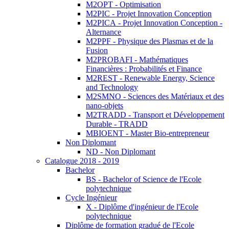
M2OPT - Optimisation
M2PIC - Projet Innovation Conception
M2PICA - Projet Innovation Conception -
Alternance
M2PPF - Physique des Plasmas et de la
Fusion
M2PROBAFI - Mathématiques
Financières : Probabilités et Finance
M2REST - Renewable Energy, Science
and Technology
M2SMNO - Sciences des Matériaux et des
nano-objets
M2TRADD - Transport et Développement
Durable - TRADD
MBIOENT - Master Bio-entrepreneur
Non Diplomant
ND - Non Diplomant
Catalogue 2018 - 2019
Bachelor
BS - Bachelor of Science de l'Ecole
polytechnique
Cycle Ingénieur
X - Diplôme d'ingénieur de l'Ecole
polytechnique
Diplôme de formation gradué de l'Ecole