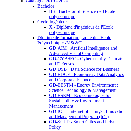
Catalogue 2019 - 2020
Bachelor
BS - Bachelor of Science de l'Ecole
polytechnique
Cycle Ingénieur
X - Diplôme d'ingénieur de l'Ecole
polytechnique
Diplôme de formation gradué de l'Ecole
Polytechnique -MSc&T
GD-AIM - Artificial Intelligence and
Advanced Visual Computing
GD-CYBSEC - Cybersecurity : Threats
and Defenses
GD-DSB - Data Science for Business
GD-EDCF - Economics, Data Analytics
and Corporate Finance
GD-EESTM - Energy Environment :
Science Technology & Management
GD-ESEM - Ecotechnologies for
Sustainability & Environment
Management
GD-IOT - Internet of Things : Innovation
and Management Program (IoT)
GD-SCUP - Smart Cities and Urban
Policy