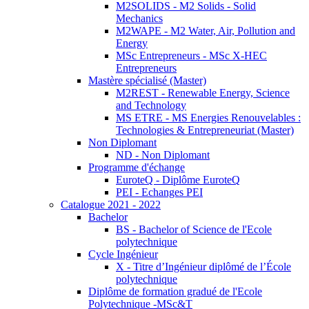
M2SOLIDS - M2 Solids - Solid
Mechanics
M2WAPE - M2 Water, Air, Pollution and
Energy
MSc Entrepreneurs - MSc X-HEC
Entrepreneurs
Mastère spécialisé (Master)
M2REST - Renewable Energy, Science
and Technology
MS ETRE - MS Energies Renouvelables :
Technologies & Entrepreneuriat (Master)
Non Diplomant
ND - Non Diplomant
Programme d'échange
EuroteQ - Diplôme EuroteQ
PEI - Echanges PEI
Catalogue 2021 - 2022
Bachelor
BS - Bachelor of Science de l'Ecole
polytechnique
Cycle Ingénieur
X - Titre d’Ingénieur diplômé de l’École
polytechnique
Diplôme de formation gradué de l'Ecole
Polytechnique -MSc&T