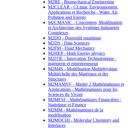
M2BE - Biomechanical Engineering
M2CLEAR - CLimat, Environnement,
Applications et Recherche - Water, Air,
Pollution and Energy
M2CMASIC - Conception, Modélisation
et Architecture des Systèmes Industriels
Complexes
M2DQ - Dispositif quantique
M2DS - Data Sciences
M2FM - Fluid Mechanics
M2HEP - High Energy physics
M2ITIE - Innovation Technologique :
ingénierie et entrepreneuriat
M2M4S - Modélisation Multiphysique
Multiéchelle des Matériaux et des
Structures
M2MAMSV - Master 2 Mathématiques et
Applications - Mathématiques pour les
Sciences du Vivant
M2MFSF - Mathématiques Financières :
Statistique et Finance
M2MM - Mathématiques de la
modélisation
M2MOCHI - Molecular Chemistry and
Interfaces