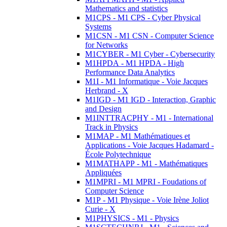
Mathematics and statistics
M1CPS - M1 CPS - Cyber Physical
Systems
M1CSN - M1 CSN - Computer Science
for Networks
M1CYBER - M1 Cyber - Cybersecurity
M1HPDA - M1 HPDA - High
Performance Data Analytics
M1I - M1 Informatique - Voie Jacques
Herbrand - X
M1IGD - M1 IGD - Interaction, Graphic
and Design
M1INTTRACPHY - M1 - International
Track in Physics
M1MAP - M1 Mathématiques et
Applications - Voie Jacques Hadamard -
École Polytechnique
M1MATHAPP - M1 - Mathématiques
Appliquées
M1MPRI - M1 MPRI - Foudations of
Computer Science
M1P - M1 Physique - Voie Irène Joliot
Curie - X
M1PHYSICS - M1 - Physics