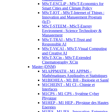
MScT-ESCLiP - MScT-Economics for
Smart Cities and Climate Policy
MScT-IOT - MScT-Internet of Things :
Innovation and Management Program
(IoT)
MScT-STEEM - MScT-Energy
Environment : Science Technology &
Management
MScT-TRAI - MScT-Trust and
Responsible AI
MScT-ViCAI - MScT-Visual Computing
and Creative AI
MScT-XCin - MScT-Extended
Cinematography XCin
Master (DNM)
M1APPMATH - M1 APPMS -
Mathématiques Appliquées et Statistiques
M1BIOHEA - M1 BH - Biologie et Santé
M1CHEINT - M1 CI - Chimie et
Interfaces
M1CPS - M1 CPS - Système Cyber
Physique
M1HEP - M1 HEP - Physique des Hautes
Energies
M1IES - M1 IES - Innovation, Entreprise