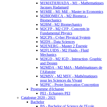
M1MATHJHADA - M1 - Mathematiques
Jacques Hadamard
M1MIE - M1 MiE - Master in Economics
M2BIOMECA - M2 Biomeca -
Biomechanics
M2BM - M2 Biomechanics
M2CFP - M2 CFP - Concepts in
Fundamental Physics
M2CPS - Cyber Physical System
M2DS - Data Sciences
M2ENERG - Master 2 Énergie
M2FLUIDS - M2 Fluids - Fluid
Mechanics
M2IGD - M2 IGD - Interaction, Graphic
and Design
M2MDA - M2 MdA - Mathématiques de
l'Aléatoire
M2MSV - M2 MSV - Mathématiques
pour les Sciences du Vivant
M2PIC - Projet Innovation Conception
Programme d'échange
PEI - Echanges PEI
Catalogue 2020 - 2021
Bachelor
BS - Bachelor of Science de l'Ecole