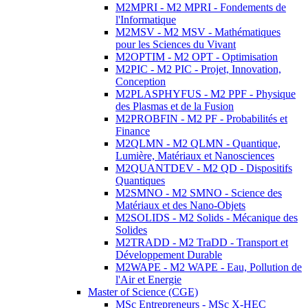
M2MPRI - M2 MPRI - Fondements de
l'Informatique
M2MSV - M2 MSV - Mathématiques
pour les Sciences du Vivant
M2OPTIM - M2 OPT - Optimisation
M2PIC - M2 PIC - Projet, Innovation,
Conception
M2PLASPHYFUS - M2 PPF - Physique
des Plasmas et de la Fusion
M2PROBFIN - M2 PF - Probabilités et
Finance
M2QLMN - M2 QLMN - Quantique,
Lumière, Matériaux et Nanosciences
M2QUANTDEV - M2 QD - Dispositifs
Quantiques
M2SMNO - M2 SMNO - Science des
Matériaux et des Nano-Objets
M2SOLIDS - M2 Solids - Mécanique des
Solides
M2TRADD - M2 TraDD - Transport et
Développement Durable
M2WAPE - M2 WAPE - Eau, Pollution de
l'Air et Energie
Master of Science (CGE)
MSc Entrepreneurs - MSc X-HEC