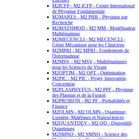
Energies
M2ICFP - M2 ICFP - Centre International
de Physique Fondamentale
M2MARES - M2 PBR - Physique par
Recherche
M2MATHMOD - M2 MM - Modélisation
Mathématique
M2MECENCLI - M2 MECENCLI -
Génie Mécanique pour les Cliniciens
M2MPRI - M2 MPRI - Fondements de
l'Informatique
M2MSV - M2 MSV - Mathématiques
pour les Sciences du Vivant
M2OPTIM - M2 OPT - Optimisation
M2PIC - M2 PIC - Projet, Innovation,
Conception
M2PLASPHYFUS - M2 PPF - Physique
des Plasmas et de la Fusion
M2PROBFIN - M2 PF - Probabilités et
Finance
M2QLMN - M2 QLMN - Quantique,
Lumière, Matériaux et Nanosciences
M2QUANTDEV - M2 QD - Dispositifs
Quantiques
M2SMNO - M2 SMNO - Science des