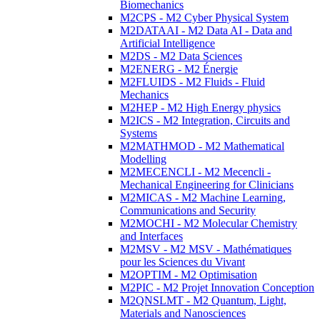
Biomechanics
M2CPS - M2 Cyber Physical System
M2DATAAI - M2 Data AI - Data and
Artificial Intelligence
M2DS - M2 Data Sciences
M2ENERG - M2 Énergie
M2FLUIDS - M2 Fluids - Fluid
Mechanics
M2HEP - M2 High Energy physics
M2ICS - M2 Integration, Circuits and
Systems
M2MATHMOD - M2 Mathematical
Modelling
M2MECENCLI - M2 Mecencli -
Mechanical Engineering for Clinicians
M2MICAS - M2 Machine Learning,
Communications and Security
M2MOCHI - M2 Molecular Chemistry
and Interfaces
M2MSV - M2 MSV - Mathématiques
pour les Sciences du Vivant
M2OPTIM - M2 Optimisation
M2PIC - M2 Projet Innovation Conception
M2QNSLMT - M2 Quantum, Light,
Materials and Nanosciences