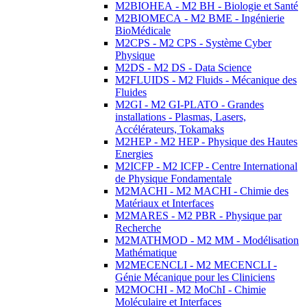
M2BIOHEA - M2 BH - Biologie et Santé
M2BIOMECA - M2 BME - Ingénierie
BioMédicale
M2CPS - M2 CPS - Système Cyber
Physique
M2DS - M2 DS - Data Science
M2FLUIDS - M2 Fluids - Mécanique des
Fluides
M2GI - M2 GI-PLATO - Grandes
installations - Plasmas, Lasers,
Accélérateurs, Tokamaks
M2HEP - M2 HEP - Physique des Hautes
Energies
M2ICFP - M2 ICFP - Centre International
de Physique Fondamentale
M2MACHI - M2 MACHI - Chimie des
Matériaux et Interfaces
M2MARES - M2 PBR - Physique par
Recherche
M2MATHMOD - M2 MM - Modélisation
Mathématique
M2MECENCLI - M2 MECENCLI -
Génie Mécanique pour les Cliniciens
M2MOCHI - M2 MoChI - Chimie
Moléculaire et Interfaces