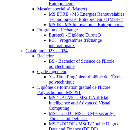
Entrepreneurs
Mastère spécialisé (Master)
MS ETRE - MS Energies Renouvelables :
Technologies et Entrepreneuriat (Master)
MS IE - MS Innovation et Entreprenariat
Programme d'échange
EuroteQ - Diplôme EuroteQ
PEI - Programmes d'échange
internationaux
Catalogue 2023 - 2024
Bachelor
BS - Bachelor of Science de l'Ecole
polytechnique
Cycle Ingénieur
X - Titre d’Ingénieur diplômé de l’École
polytechnique
Diplôme de formation gradué de l'Ecole
Polytechnique -MSc&T
MScT-AI-ViC - MScT-Artificial
Intelligence and Advanced Visual
Computing
MScT-CTD - MScT-Cybersecurity :
Threats and Defenses
MScT-DDDF - MScT-Double Degree
Data and Finance (DDDF)