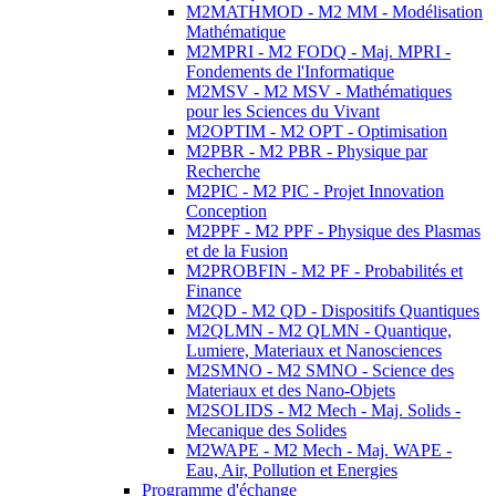
M2MATHMOD - M2 MM - Modélisation
Mathématique
M2MPRI - M2 FODQ - Maj. MPRI -
Fondements de l'Informatique
M2MSV - M2 MSV - Mathématiques
pour les Sciences du Vivant
M2OPTIM - M2 OPT - Optimisation
M2PBR - M2 PBR - Physique par
Recherche
M2PIC - M2 PIC - Projet Innovation
Conception
M2PPF - M2 PPF - Physique des Plasmas
et de la Fusion
M2PROBFIN - M2 PF - Probabilités et
Finance
M2QD - M2 QD - Dispositifs Quantiques
M2QLMN - M2 QLMN - Quantique,
Lumiere, Materiaux et Nanosciences
M2SMNO - M2 SMNO - Science des
Materiaux et des Nano-Objets
M2SOLIDS - M2 Mech - Maj. Solids -
Mecanique des Solides
M2WAPE - M2 Mech - Maj. WAPE -
Eau, Air, Pollution et Energies
Programme d'échange