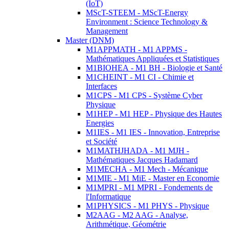
(IoT)
MScT-STEEM - MScT-Energy
Environment : Science Technology &
Management
Master (DNM)
M1APPMATH - M1 APPMS -
Mathématiques Appliquées et Statistiques
M1BIOHEA - M1 BH - Biologie et Santé
M1CHEINT - M1 CI - Chimie et
Interfaces
M1CPS - M1 CPS - Système Cyber
Physique
M1HEP - M1 HEP - Physique des Hautes
Energies
M1IES - M1 IES - Innovation, Entreprise
et Société
M1MATHJHADA - M1 MJH -
Mathématiques Jacques Hadamard
M1MECHA - M1 Mech - Mécanique
M1MIE - M1 MiE - Master en Economie
M1MPRI - M1 MPRI - Fondements de
l'Informatique
M1PHYSICS - M1 PHYS - Physique
M2AAG - M2 AAG - Analyse,
Arithmétique, Géométrie