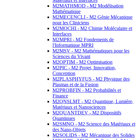
Matériaux et Interfaces
M2MATHMOD - M2 Modélisation
Mathématique
M2MECENCLI - M2 Génie Mécanique
pour les Cliniciens
M2MOCHI - M2 Chimie Moléculaire et
Interfaces
M2MPRI - M2 Fondements de
l'Informatique MPRI
M2MSV - M2 Mathématiques pour les
Sciences du Vivant
M2OPTIM - M2 Optimisation
M2PIC - M2 Projet, Innovation,
Conception
M2PLASPHYFUS - M2 Physique des
Plasmas et de la Fusion
M2PROBFIN - M2 Probabilités et
Finance
M2QNSLMT - M2 Quantique, Lumière,
Matériaux et Nanosciences
M2QUANTDEV - M2 Dispositifs
Quantiques
M2SMNO - M2 Science des Matériaux et
des Nano-Objets
M2SOLIDS - M2 Mécanique des Solides