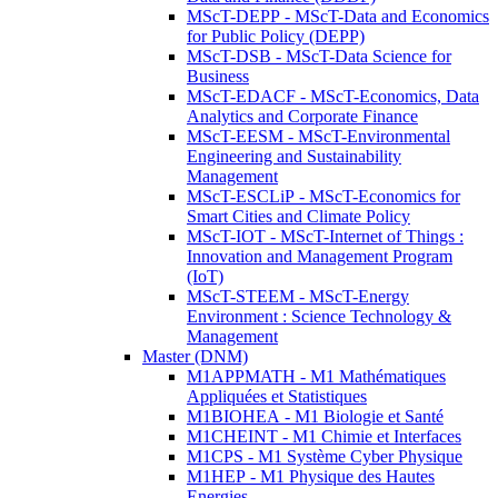
MScT-DEPP - MScT-Data and Economics
for Public Policy (DEPP)
MScT-DSB - MScT-Data Science for
Business
MScT-EDACF - MScT-Economics, Data
Analytics and Corporate Finance
MScT-EESM - MScT-Environmental
Engineering and Sustainability
Management
MScT-ESCLiP - MScT-Economics for
Smart Cities and Climate Policy
MScT-IOT - MScT-Internet of Things :
Innovation and Management Program
(IoT)
MScT-STEEM - MScT-Energy
Environment : Science Technology &
Management
Master (DNM)
M1APPMATH - M1 Mathématiques
Appliquées et Statistiques
M1BIOHEA - M1 Biologie et Santé
M1CHEINT - M1 Chimie et Interfaces
M1CPS - M1 Système Cyber Physique
M1HEP - M1 Physique des Hautes
Energies