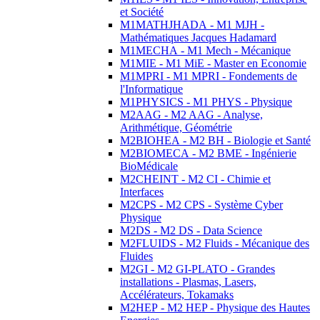
et Société
M1MATHJHADA - M1 MJH -
Mathématiques Jacques Hadamard
M1MECHA - M1 Mech - Mécanique
M1MIE - M1 MiE - Master en Economie
M1MPRI - M1 MPRI - Fondements de
l'Informatique
M1PHYSICS - M1 PHYS - Physique
M2AAG - M2 AAG - Analyse,
Arithmétique, Géométrie
M2BIOHEA - M2 BH - Biologie et Santé
M2BIOMECA - M2 BME - Ingénierie
BioMédicale
M2CHEINT - M2 CI - Chimie et
Interfaces
M2CPS - M2 CPS - Système Cyber
Physique
M2DS - M2 DS - Data Science
M2FLUIDS - M2 Fluids - Mécanique des
Fluides
M2GI - M2 GI-PLATO - Grandes
installations - Plasmas, Lasers,
Accélérateurs, Tokamaks
M2HEP - M2 HEP - Physique des Hautes