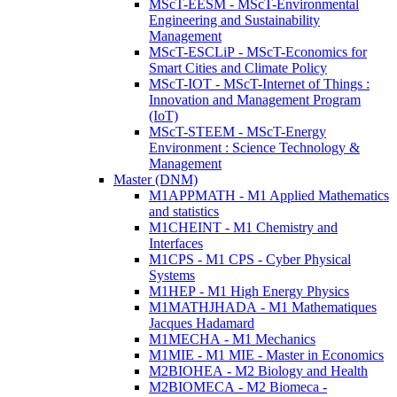
MScT-EESM - MScT-Environmental
Engineering and Sustainability
Management
MScT-ESCLiP - MScT-Economics for
Smart Cities and Climate Policy
MScT-IOT - MScT-Internet of Things :
Innovation and Management Program
(IoT)
MScT-STEEM - MScT-Energy
Environment : Science Technology &
Management
Master (DNM)
M1APPMATH - M1 Applied Mathematics
and statistics
M1CHEINT - M1 Chemistry and
Interfaces
M1CPS - M1 CPS - Cyber Physical
Systems
M1HEP - M1 High Energy Physics
M1MATHJHADA - M1 Mathematiques
Jacques Hadamard
M1MECHA - M1 Mechanics
M1MIE - M1 MIE - Master in Economics
M2BIOHEA - M2 Biology and Health
M2BIOMECA - M2 Biomeca -