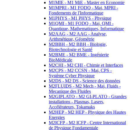
M1MIE - M1 MiE - Master en Economie
M1MPRI - M1 FODQ - Maj. MPRI -
Fondements de l'Informatique
M1PHYS - M1 PHYS - Physique
M1QMI - M1 FODQ - Maj. QMI -
Quantique, Mathematiques, Informatique
M2AAG - M2 AAG - Analyse,
Arithmétique, Géométrie
M2BBH - M2 BBH - Biologie,
Biotechnologie et Santé
M2BME - M2 BME - Ingénierie
BioMédicale
M2CHI - M2 CHI - Chimie et Interfaces
M2CPS - M2 CCSN - Maj. CPS -
Système Cyber Physique
M2DS - M2 DS - Science des données
M2FLUIDS - M2 Mech - Maj. Fluids -
Mecanique des Fluides
M2GIPLATO - M2 GI-PLATO - Grandes
installations - Plasmas, Lasers,
Accélérateurs, Tokamaks
M2HEP - M2 HEP - Physique des Hautes
Energies
M2ICFP - M2 ICFP - Centre International
de Physique Fondamentale