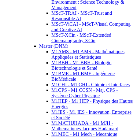
Environment : Science Technology &
Management
MScT-TRAI - MScT-Trust and
Responsible AI
MScT-ViCAI - MScT-Visual Computing
and Creative AI
MScT-XCin - MScT-Extended
Cinematography XCin
Master (DNM)
M1AMS - M1 AMS - Mathématiques
Appliquées et Statistiques
M1BBH - M1 BBH - Biologie,
Biotechnologie et Santé
M1BME - M1 BME - Ingénierie
BioMédicale
M1CHI - M1 CHI - Chimie et Interfaces
M1CPS - M1 CCSN - Maj. CPS -
Système Cyber Physique
M1HEP - M1 HEP - Physique des Hautes
Energies
M1IES - M1 IES - Innovation, Entreprise
et Société
M1MATHJHADA - M1 MJH -
Mathematiques Jacques Hadamard
M1MEC - M1 Mech - Mecanique