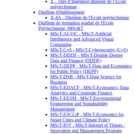
X - Titre d’Ingénieur diplômé de l’École
polytechnique
Diplôme d'établissement
X-4A - Diplôme de l'Ecole polytechnique
Diplôme de formation gradué de l'Ecole
Polytechnique -MSc&T
MScT-AI-ViC - MScT-Artificial
Intelligence and Advanced Visual
Computing
MScT-CyS - MScT-Cybersecurity (CyS)
MScT-DDDF - MScT-Double Degree
Data and Finance (DDDF)
MScT-DEPP - MScT-Data and Economics
for Public Policy (DEPP)
MScT-DSB - MScT-Data Science for
Business
MScT-EDACF - MScT-Economics, Data
Analytics and Corporate Finance
MScT-EESM - MScT-Environmental
Engineering and Sustainability
Management
MScT-ESCLiP - MScT-Economics for
Smart Cities and Climate Policy
MScT-IOT - MScT-Internet of Things :
Innovation and Management Program