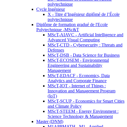
polytechnique
Cycle Ingénieur
X - Titre d’Ingénieur diplômé de l’École
polytechnique
Diplôme de formation gradué de l'Ecole
Polytechnique -MSc&T
MScT-AIAVC - Artificial Intelligence and
Advanced Visual Computing
MScT-CTD - Cybersecurity : Threats and
Defenses
MScT-DSB - Data Science for Business
MScT-ECOSEM - Environmental
Engineering and Sustainability
Management
MScT-EDACF - Economics, Data
Analytics and Corporate Finance
MScT-IOT - Internet of Things :
Innovation and Management Program
(IoT)
MScT-SCUP - Economics for Smart Cities
and Climate Policy
MScT-STEEM - Energy Environment :
Science Technology & Management
Master (DNM)
M1APPMATH - M1 - Applied