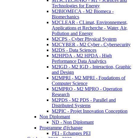
M1SCTECHNRJ - M1 - Sciences and
Technologies for Energy
M2BIOMECA - M2 Biomeca -
Biomechanics
M2CLEAR - CLimat, Environnement,
Applications et Recherche - Water, Air,
Pollution and Energy
M2CPS - Cyber Physical System
M2CYBER - M2 Cyber - Cybersecurity
M2DS - Data Sciences
M2HPDA - M2 HPDA - High
Performance Data Analytics
M2IGD - M2 IGD - Interaction, Graphic
and Design
M2MPRI - M2 MPRI - Foudations of
Computer Science
M2MPRO - M2 MPRO - Operation
Research
M2PDS - M2 PDS - Parallel and
Distributed Systems
M2PIC - Projet Innovation Conception
Non Diplomant
ND - Non Diplomant
Programme d'échange
PEI - Echanges PEI