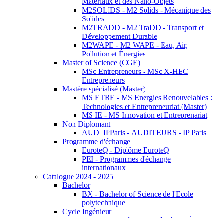
Matériaux et des Nano-Objets
M2SOLIDS - M2 Solids - Mécanique des
Solides
M2TRADD - M2 TraDD - Transport et
Développement Durable
M2WAPE - M2 WAPE - Eau, Air,
Pollution et Énergies
Master of Science (CGE)
MSc Entrepreneurs - MSc X-HEC
Entrepreneurs
Mastère spécialisé (Master)
MS ETRE - MS Energies Renouvelables :
Technologies et Entrepreneuriat (Master)
MS IE - MS Innovation et Entreprenariat
Non Diplomant
AUD_IPParis - AUDITEURS - IP Paris
Programme d'échange
EuroteQ - Diplôme EuroteQ
PEI - Programmes d'échange
internationaux
Catalogue 2024 - 2025
Bachelor
BX - Bachelor of Science de l'Ecole
polytechnique
Cycle Ingénieur