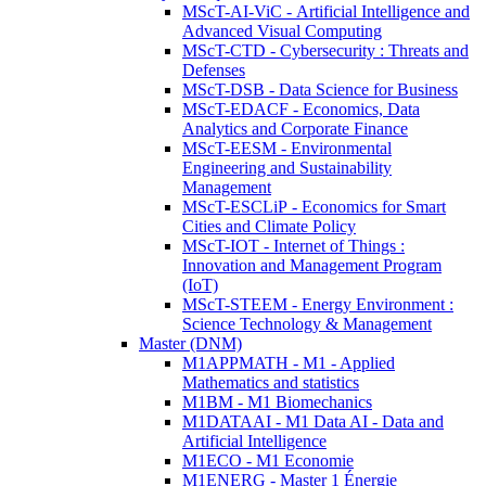
MScT-AI-ViC - Artificial Intelligence and
Advanced Visual Computing
MScT-CTD - Cybersecurity : Threats and
Defenses
MScT-DSB - Data Science for Business
MScT-EDACF - Economics, Data
Analytics and Corporate Finance
MScT-EESM - Environmental
Engineering and Sustainability
Management
MScT-ESCLiP - Economics for Smart
Cities and Climate Policy
MScT-IOT - Internet of Things :
Innovation and Management Program
(IoT)
MScT-STEEM - Energy Environment :
Science Technology & Management
Master (DNM)
M1APPMATH - M1 - Applied
Mathematics and statistics
M1BM - M1 Biomechanics
M1DATAAI - M1 Data AI - Data and
Artificial Intelligence
M1ECO - M1 Economie
M1ENERG - Master 1 Énergie