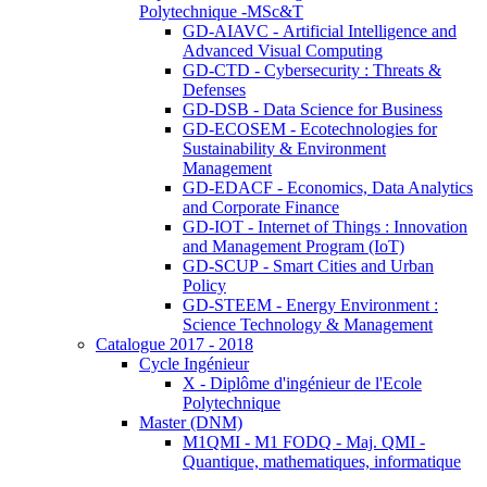
Polytechnique -MSc&T
GD-AIAVC - Artificial Intelligence and
Advanced Visual Computing
GD-CTD - Cybersecurity : Threats &
Defenses
GD-DSB - Data Science for Business
GD-ECOSEM - Ecotechnologies for
Sustainability & Environment
Management
GD-EDACF - Economics, Data Analytics
and Corporate Finance
GD-IOT - Internet of Things : Innovation
and Management Program (IoT)
GD-SCUP - Smart Cities and Urban
Policy
GD-STEEM - Energy Environment :
Science Technology & Management
Catalogue 2017 - 2018
Cycle Ingénieur
X - Diplôme d'ingénieur de l'Ecole
Polytechnique
Master (DNM)
M1QMI - M1 FODQ - Maj. QMI -
Quantique, mathematiques, informatique