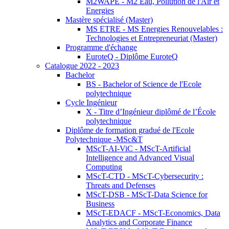
M2WAPE - M2 Eau, Pollution de l'Air et
Energies
Mastère spécialisé (Master)
MS ETRE - MS Energies Renouvelables :
Technologies et Entrepreneuriat (Master)
Programme d'échange
EuroteQ - Diplôme EuroteQ
Catalogue 2022 - 2023
Bachelor
BS - Bachelor of Science de l'Ecole
polytechnique
Cycle Ingénieur
X - Titre d’Ingénieur diplômé de l’École
polytechnique
Diplôme de formation gradué de l'Ecole
Polytechnique -MSc&T
MScT-AI-ViC - MScT-Artificial
Intelligence and Advanced Visual
Computing
MScT-CTD - MScT-Cybersecurity :
Threats and Defenses
MScT-DSB - MScT-Data Science for
Business
MScT-EDACF - MScT-Economics, Data
Analytics and Corporate Finance