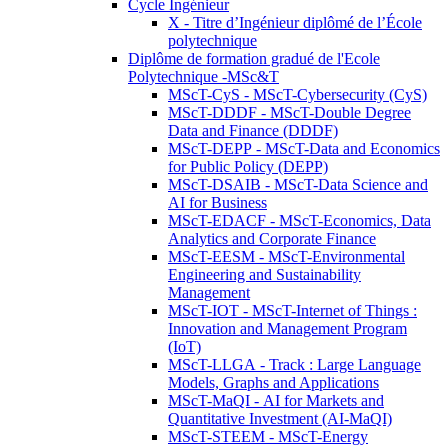
Cycle Ingénieur
X - Titre d’Ingénieur diplômé de l’École
polytechnique
Diplôme de formation gradué de l'Ecole
Polytechnique -MSc&T
MScT-CyS - MScT-Cybersecurity (CyS)
MScT-DDDF - MScT-Double Degree
Data and Finance (DDDF)
MScT-DEPP - MScT-Data and Economics
for Public Policy (DEPP)
MScT-DSAIB - MScT-Data Science and
AI for Business
MScT-EDACF - MScT-Economics, Data
Analytics and Corporate Finance
MScT-EESM - MScT-Environmental
Engineering and Sustainability
Management
MScT-IOT - MScT-Internet of Things :
Innovation and Management Program
(IoT)
MScT-LLGA - Track : Large Language
Models, Graphs and Applications
MScT-MaQI - AI for Markets and
Quantitative Investment (AI-MaQI)
MScT-STEEM - MScT-Energy