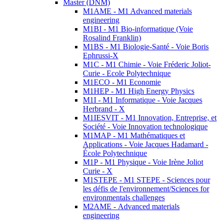
Master (DNM)
M1AME - M1 Advanced materials
engineering
M1BI - M1 Bio-informatique (Voie
Rosalind Franklin)
M1BS - M1 Biologie-Santé - Voie Boris
Ephrussi-X
M1C - M1 Chimie - Voie Fréderic Joliot-
Curie - Ecole Polytechnique
M1ECO - M1 Economie
M1HEP - M1 High Energy Physics
M1I - M1 Informatique - Voie Jacques
Herbrand - X
M1IESVIT - M1 Innovation, Entreprise, et
Société - Voie Innovation technologique
M1MAP - M1 Mathématiques et
Applications - Voie Jacques Hadamard -
École Polytechnique
M1P - M1 Physique - Voie Irène Joliot
Curie - X
M1STEPE - M1 STEPE - Sciences pour
les défis de l'environnement/Sciences for
environmentals challenges
M2AME - Advanced materials
engineering