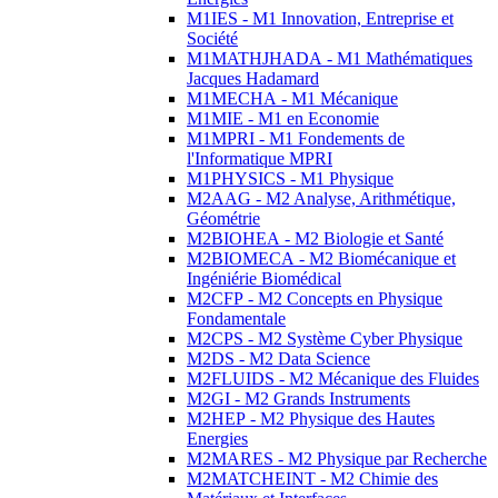
M1IES - M1 Innovation, Entreprise et
Société
M1MATHJHADA - M1 Mathématiques
Jacques Hadamard
M1MECHA - M1 Mécanique
M1MIE - M1 en Economie
M1MPRI - M1 Fondements de
l'Informatique MPRI
M1PHYSICS - M1 Physique
M2AAG - M2 Analyse, Arithmétique,
Géométrie
M2BIOHEA - M2 Biologie et Santé
M2BIOMECA - M2 Biomécanique et
Ingéniérie Biomédical
M2CFP - M2 Concepts en Physique
Fondamentale
M2CPS - M2 Système Cyber Physique
M2DS - M2 Data Science
M2FLUIDS - M2 Mécanique des Fluides
M2GI - M2 Grands Instruments
M2HEP - M2 Physique des Hautes
Energies
M2MARES - M2 Physique par Recherche
M2MATCHEINT - M2 Chimie des