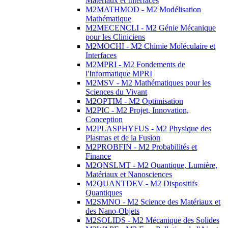
Matériaux et Interfaces
M2MATHMOD - M2 Modélisation
Mathématique
M2MECENCLI - M2 Génie Mécanique
pour les Cliniciens
M2MOCHI - M2 Chimie Moléculaire et
Interfaces
M2MPRI - M2 Fondements de
l'Informatique MPRI
M2MSV - M2 Mathématiques pour les
Sciences du Vivant
M2OPTIM - M2 Optimisation
M2PIC - M2 Projet, Innovation,
Conception
M2PLASPHYFUS - M2 Physique des
Plasmas et de la Fusion
M2PROBFIN - M2 Probabilités et
Finance
M2QNSLMT - M2 Quantique, Lumière,
Matériaux et Nanosciences
M2QUANTDEV - M2 Dispositifs
Quantiques
M2SMNO - M2 Science des Matériaux et
des Nano-Objets
M2SOLIDS - M2 Mécanique des Solides