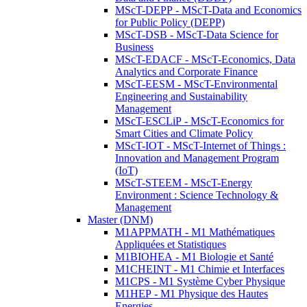
MScT-DEPP - MScT-Data and Economics
for Public Policy (DEPP)
MScT-DSB - MScT-Data Science for
Business
MScT-EDACF - MScT-Economics, Data
Analytics and Corporate Finance
MScT-EESM - MScT-Environmental
Engineering and Sustainability
Management
MScT-ESCLiP - MScT-Economics for
Smart Cities and Climate Policy
MScT-IOT - MScT-Internet of Things :
Innovation and Management Program
(IoT)
MScT-STEEM - MScT-Energy
Environment : Science Technology &
Management
Master (DNM)
M1APPMATH - M1 Mathématiques
Appliquées et Statistiques
M1BIOHEA - M1 Biologie et Santé
M1CHEINT - M1 Chimie et Interfaces
M1CPS - M1 Système Cyber Physique
M1HEP - M1 Physique des Hautes
Energies