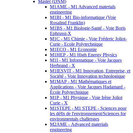
Master (DNM)
M1AME - M1 Advanced materials
engineering
M1BI - M1 Bio-informatique (Voie
Rosalind Franklin)
M1BS - M1 Biologie-Santé - Voie Boris
Ephrussi-X
M1C - M1 Chimie - Voie Fréderic Joliot-
Curie - Ecole Polytechnique
M1ECO - M1 Economie
M1HEP - M1 High Energy Physics
M1I - M1 Informatique - Voie Jacques
Herbrand - X
M1IESVIT - M1 Innovation, Entreprise, et
Société - Voie Innovation technologique
M1MAP - M1 Mathématiques et
Applications - Voie Jacques Hadamard -
École Polytechnique
M1P - M1 Physique - Voie Irène Joliot
Curie - X
M1STEPE - M1 STEPE - Sciences pour
les défis de l'environnement/Sciences for
environmentals challenges
M2AME - Advanced materials
engineering