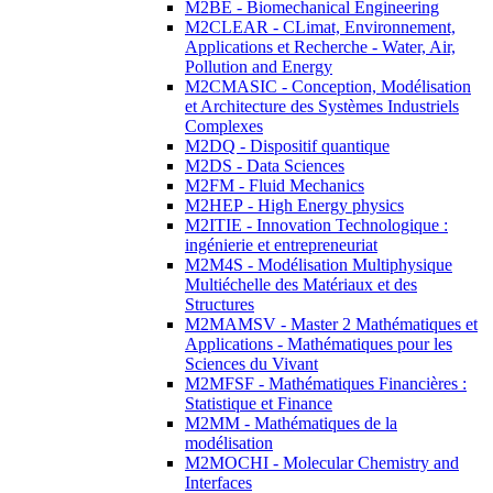
M2BE - Biomechanical Engineering
M2CLEAR - CLimat, Environnement,
Applications et Recherche - Water, Air,
Pollution and Energy
M2CMASIC - Conception, Modélisation
et Architecture des Systèmes Industriels
Complexes
M2DQ - Dispositif quantique
M2DS - Data Sciences
M2FM - Fluid Mechanics
M2HEP - High Energy physics
M2ITIE - Innovation Technologique :
ingénierie et entrepreneuriat
M2M4S - Modélisation Multiphysique
Multiéchelle des Matériaux et des
Structures
M2MAMSV - Master 2 Mathématiques et
Applications - Mathématiques pour les
Sciences du Vivant
M2MFSF - Mathématiques Financières :
Statistique et Finance
M2MM - Mathématiques de la
modélisation
M2MOCHI - Molecular Chemistry and
Interfaces