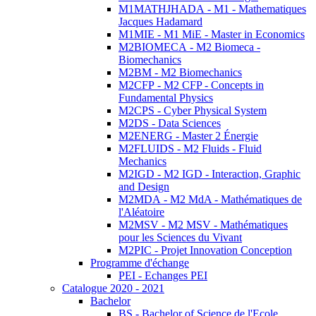
M1MATHJHADA - M1 - Mathematiques
Jacques Hadamard
M1MIE - M1 MiE - Master in Economics
M2BIOMECA - M2 Biomeca -
Biomechanics
M2BM - M2 Biomechanics
M2CFP - M2 CFP - Concepts in
Fundamental Physics
M2CPS - Cyber Physical System
M2DS - Data Sciences
M2ENERG - Master 2 Énergie
M2FLUIDS - M2 Fluids - Fluid
Mechanics
M2IGD - M2 IGD - Interaction, Graphic
and Design
M2MDA - M2 MdA - Mathématiques de
l'Aléatoire
M2MSV - M2 MSV - Mathématiques
pour les Sciences du Vivant
M2PIC - Projet Innovation Conception
Programme d'échange
PEI - Echanges PEI
Catalogue 2020 - 2021
Bachelor
BS - Bachelor of Science de l'Ecole