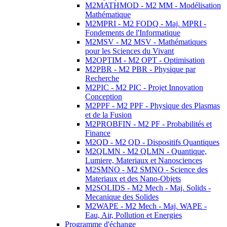
M2MATHMOD - M2 MM - Modélisation
Mathématique
M2MPRI - M2 FODQ - Maj. MPRI -
Fondements de l'Informatique
M2MSV - M2 MSV - Mathématiques
pour les Sciences du Vivant
M2OPTIM - M2 OPT - Optimisation
M2PBR - M2 PBR - Physique par
Recherche
M2PIC - M2 PIC - Projet Innovation
Conception
M2PPF - M2 PPF - Physique des Plasmas
et de la Fusion
M2PROBFIN - M2 PF - Probabilités et
Finance
M2QD - M2 QD - Dispositifs Quantiques
M2QLMN - M2 QLMN - Quantique,
Lumiere, Materiaux et Nanosciences
M2SMNO - M2 SMNO - Science des
Materiaux et des Nano-Objets
M2SOLIDS - M2 Mech - Maj. Solids -
Mecanique des Solides
M2WAPE - M2 Mech - Maj. WAPE -
Eau, Air, Pollution et Energies
Programme d'échange