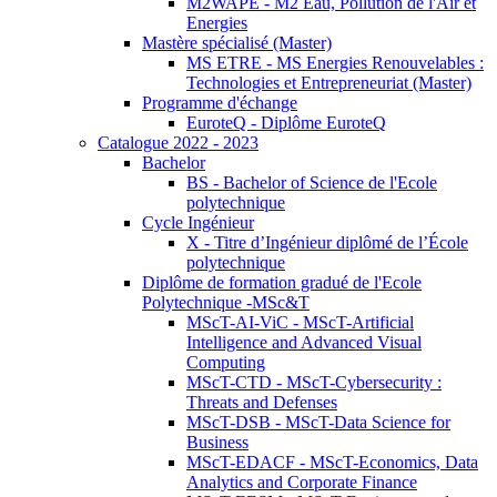
M2WAPE - M2 Eau, Pollution de l'Air et
Energies
Mastère spécialisé (Master)
MS ETRE - MS Energies Renouvelables :
Technologies et Entrepreneuriat (Master)
Programme d'échange
EuroteQ - Diplôme EuroteQ
Catalogue 2022 - 2023
Bachelor
BS - Bachelor of Science de l'Ecole
polytechnique
Cycle Ingénieur
X - Titre d’Ingénieur diplômé de l’École
polytechnique
Diplôme de formation gradué de l'Ecole
Polytechnique -MSc&T
MScT-AI-ViC - MScT-Artificial
Intelligence and Advanced Visual
Computing
MScT-CTD - MScT-Cybersecurity :
Threats and Defenses
MScT-DSB - MScT-Data Science for
Business
MScT-EDACF - MScT-Economics, Data
Analytics and Corporate Finance