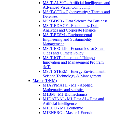
MScT-AI-ViC - Artificial Intelligence and
Advanced Visual Computing
MScT-CTD - Cybersecurity : Threats and
Defenses
MScT-DSB - Data Science for Business
MScT-EDACF - Economics, Data
Analytics and Corporate Finance
MScT-EESM - Environmental
Engineering and Sustainability
Management
MScT-ESCLiP - Economics for Smart
Cities and Climate Policy
MScT-IOT - Internet of Things :
Innovation and Management Program
(IoT)
MScT-STEEM - Energy Environment :
Science Technology & Management
Master (DNM)
M1APPMATH - M1 - Applied
Mathematics and statistics
M1BM - M1 Biomechanics
M1DATAAI - M1 Data AI - Data and
Artificial Intelligence
M1ECO - M1 Economie
M1ENERG - Master 1 Énergie