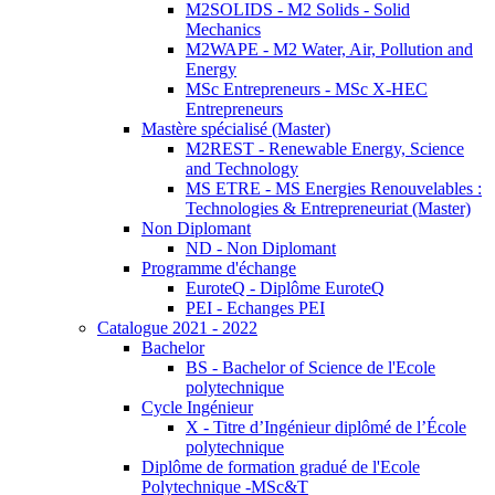
M2SOLIDS - M2 Solids - Solid
Mechanics
M2WAPE - M2 Water, Air, Pollution and
Energy
MSc Entrepreneurs - MSc X-HEC
Entrepreneurs
Mastère spécialisé (Master)
M2REST - Renewable Energy, Science
and Technology
MS ETRE - MS Energies Renouvelables :
Technologies & Entrepreneuriat (Master)
Non Diplomant
ND - Non Diplomant
Programme d'échange
EuroteQ - Diplôme EuroteQ
PEI - Echanges PEI
Catalogue 2021 - 2022
Bachelor
BS - Bachelor of Science de l'Ecole
polytechnique
Cycle Ingénieur
X - Titre d’Ingénieur diplômé de l’École
polytechnique
Diplôme de formation gradué de l'Ecole
Polytechnique -MSc&T