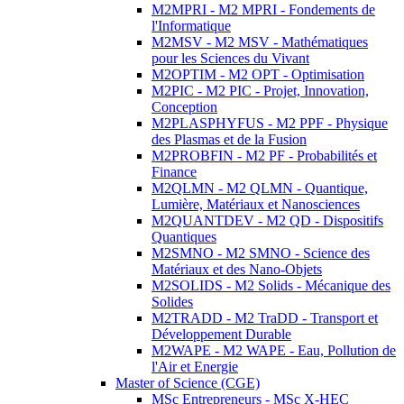
M2MPRI - M2 MPRI - Fondements de
l'Informatique
M2MSV - M2 MSV - Mathématiques
pour les Sciences du Vivant
M2OPTIM - M2 OPT - Optimisation
M2PIC - M2 PIC - Projet, Innovation,
Conception
M2PLASPHYFUS - M2 PPF - Physique
des Plasmas et de la Fusion
M2PROBFIN - M2 PF - Probabilités et
Finance
M2QLMN - M2 QLMN - Quantique,
Lumière, Matériaux et Nanosciences
M2QUANTDEV - M2 QD - Dispositifs
Quantiques
M2SMNO - M2 SMNO - Science des
Matériaux et des Nano-Objets
M2SOLIDS - M2 Solids - Mécanique des
Solides
M2TRADD - M2 TraDD - Transport et
Développement Durable
M2WAPE - M2 WAPE - Eau, Pollution de
l'Air et Energie
Master of Science (CGE)
MSc Entrepreneurs - MSc X-HEC