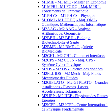
M1MIE - M1 MiE - Master en Economie
M1MPRI - M1 FODQ - Maj. MPRI -
Fondements de l'Informatique
M1PHYS - M1 PHYS - Physique
M1QMI - M1 FODQ - Maj. QMI -
Quantique, Mathematiques, Informatique
M2AAG - M2 AAG - Analyse,
Arithmétique, Géométrie
M2BBH - M2 BBH - Biologie,
Biotechnologie et Santé
M2BME - M2 BME - Ingénierie
BioMédicale
M2CHI - M2 CHI - Chimie et Interfaces
M2CPS - M2 CCSN - Maj. CPS -
Système Cyber Physique
M2DS - M2 DS - Science des données
M2FLUIDS - M2 Mech - Maj. Fluids -
Mecanique des Fluides
M2GIPLATO - M2 GI-PLATO - Grandes
installations - Plasmas, Lasers,
Accélérateurs, Tokamaks
M2HEP - M2 HEP - Physique des Hautes
Energies
M2ICFP - M2 ICFP - Centre International
de Physique Fondamentale