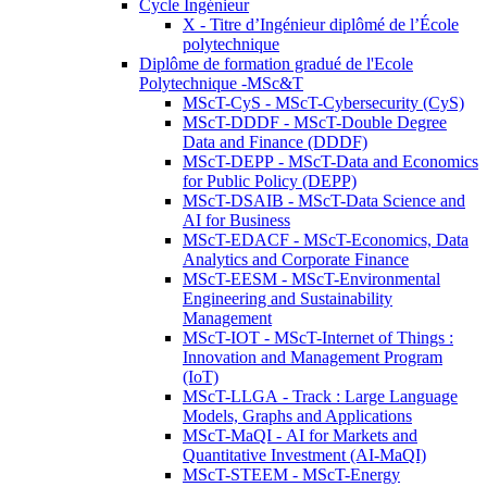
Cycle Ingénieur
X - Titre d’Ingénieur diplômé de l’École
polytechnique
Diplôme de formation gradué de l'Ecole
Polytechnique -MSc&T
MScT-CyS - MScT-Cybersecurity (CyS)
MScT-DDDF - MScT-Double Degree
Data and Finance (DDDF)
MScT-DEPP - MScT-Data and Economics
for Public Policy (DEPP)
MScT-DSAIB - MScT-Data Science and
AI for Business
MScT-EDACF - MScT-Economics, Data
Analytics and Corporate Finance
MScT-EESM - MScT-Environmental
Engineering and Sustainability
Management
MScT-IOT - MScT-Internet of Things :
Innovation and Management Program
(IoT)
MScT-LLGA - Track : Large Language
Models, Graphs and Applications
MScT-MaQI - AI for Markets and
Quantitative Investment (AI-MaQI)
MScT-STEEM - MScT-Energy