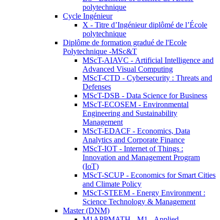
polytechnique
Cycle Ingénieur
X - Titre d’Ingénieur diplômé de l’École
polytechnique
Diplôme de formation gradué de l'Ecole
Polytechnique -MSc&T
MScT-AIAVC - Artificial Intelligence and
Advanced Visual Computing
MScT-CTD - Cybersecurity : Threats and
Defenses
MScT-DSB - Data Science for Business
MScT-ECOSEM - Environmental
Engineering and Sustainability
Management
MScT-EDACF - Economics, Data
Analytics and Corporate Finance
MScT-IOT - Internet of Things :
Innovation and Management Program
(IoT)
MScT-SCUP - Economics for Smart Cities
and Climate Policy
MScT-STEEM - Energy Environment :
Science Technology & Management
Master (DNM)
M1APPMATH - M1 - Applied