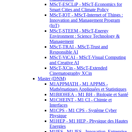
MScT-ESCLiP - MScT-Economics for
Smart Cities and Climate Policy
MScT-IOT - MScT-Internet of Things :
Innovation and Management Program
(IoT)
MScT-STEEM - MScT-Energy
Environment : Science Technology &
Management
MScT-TRAI - MScT-Trust and
Responsible AI
MScT-ViCAI - MScT-Visual Computing
and Creative AI
MScT-XCin - MScT-Extended
Cinematography XCin
Master (DNM)
M1APPMATH - M1 APPMS -
Mathématiques Appliquées et Statistiques
M1BIOHEA - M1 BH - Biologie et Santé
M1CHEINT - M1 CI - Chimie et
Interfaces
M1CPS - M1 CPS - Système Cyber
Physique
M1HEP - M1 HEP - Physique des Hautes
Energies
M1IES - M1 IES - Innovation, Entreprise