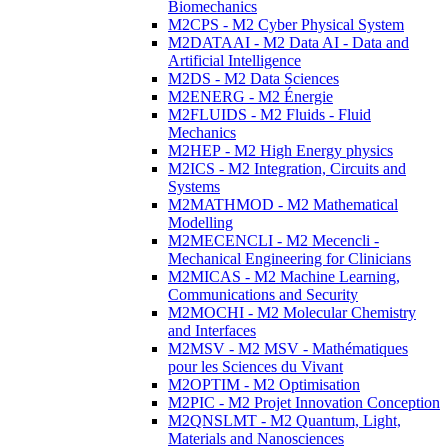
Biomechanics
M2CPS - M2 Cyber Physical System
M2DATAAI - M2 Data AI - Data and
Artificial Intelligence
M2DS - M2 Data Sciences
M2ENERG - M2 Énergie
M2FLUIDS - M2 Fluids - Fluid
Mechanics
M2HEP - M2 High Energy physics
M2ICS - M2 Integration, Circuits and
Systems
M2MATHMOD - M2 Mathematical
Modelling
M2MECENCLI - M2 Mecencli -
Mechanical Engineering for Clinicians
M2MICAS - M2 Machine Learning,
Communications and Security
M2MOCHI - M2 Molecular Chemistry
and Interfaces
M2MSV - M2 MSV - Mathématiques
pour les Sciences du Vivant
M2OPTIM - M2 Optimisation
M2PIC - M2 Projet Innovation Conception
M2QNSLMT - M2 Quantum, Light,
Materials and Nanosciences