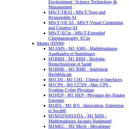
Environment : Science Technology &
Management
MScT-TRAI - MScT-Trust and
Responsible AI
MScT-ViCAI - MScT-Visual Computing
and Creative AI
MScT-XCin - MScT-Extended
Cinematography XCin
Master (DNM)
M1AMS - M1 AMS - Mathématiques
Appliquées et Statistiques
M1BBH - M1 BBH - Biologie,
Biotechnologie et Santé
M1BME - M1 BME - Ingénierie
BioMédicale
M1CHI - M1 CHI - Chimie et Interfaces
M1CPS - M1 CCSN - Maj. CPS -
Système Cyber Physique
M1HEP - M1 HEP - Physique des Hautes
Energies
M1IES - M1 IES - Innovation, Entreprise
et Société
M1MATHJHADA - M1 MJH -
Mathematiques Jacques Hadamard
M1MEC - M1 Mech - Mecanique