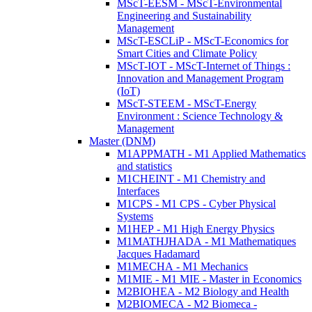
MScT-EESM - MScT-Environmental
Engineering and Sustainability
Management
MScT-ESCLiP - MScT-Economics for
Smart Cities and Climate Policy
MScT-IOT - MScT-Internet of Things :
Innovation and Management Program
(IoT)
MScT-STEEM - MScT-Energy
Environment : Science Technology &
Management
Master (DNM)
M1APPMATH - M1 Applied Mathematics
and statistics
M1CHEINT - M1 Chemistry and
Interfaces
M1CPS - M1 CPS - Cyber Physical
Systems
M1HEP - M1 High Energy Physics
M1MATHJHADA - M1 Mathematiques
Jacques Hadamard
M1MECHA - M1 Mechanics
M1MIE - M1 MIE - Master in Economics
M2BIOHEA - M2 Biology and Health
M2BIOMECA - M2 Biomeca -