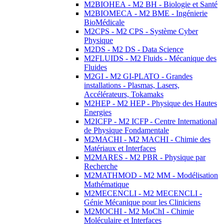
M2BIOHEA - M2 BH - Biologie et Santé
M2BIOMECA - M2 BME - Ingénierie
BioMédicale
M2CPS - M2 CPS - Système Cyber
Physique
M2DS - M2 DS - Data Science
M2FLUIDS - M2 Fluids - Mécanique des
Fluides
M2GI - M2 GI-PLATO - Grandes
installations - Plasmas, Lasers,
Accélérateurs, Tokamaks
M2HEP - M2 HEP - Physique des Hautes
Energies
M2ICFP - M2 ICFP - Centre International
de Physique Fondamentale
M2MACHI - M2 MACHI - Chimie des
Matériaux et Interfaces
M2MARES - M2 PBR - Physique par
Recherche
M2MATHMOD - M2 MM - Modélisation
Mathématique
M2MECENCLI - M2 MECENCLI -
Génie Mécanique pour les Cliniciens
M2MOCHI - M2 MoChI - Chimie
Moléculaire et Interfaces