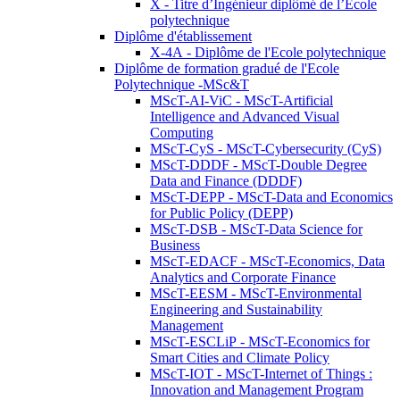
X - Titre d’Ingénieur diplômé de l’École
polytechnique
Diplôme d'établissement
X-4A - Diplôme de l'Ecole polytechnique
Diplôme de formation gradué de l'Ecole
Polytechnique -MSc&T
MScT-AI-ViC - MScT-Artificial
Intelligence and Advanced Visual
Computing
MScT-CyS - MScT-Cybersecurity (CyS)
MScT-DDDF - MScT-Double Degree
Data and Finance (DDDF)
MScT-DEPP - MScT-Data and Economics
for Public Policy (DEPP)
MScT-DSB - MScT-Data Science for
Business
MScT-EDACF - MScT-Economics, Data
Analytics and Corporate Finance
MScT-EESM - MScT-Environmental
Engineering and Sustainability
Management
MScT-ESCLiP - MScT-Economics for
Smart Cities and Climate Policy
MScT-IOT - MScT-Internet of Things :
Innovation and Management Program