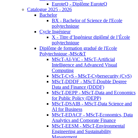
EuroteQ - Diplôme EuroteQ
Catalogue 2025 - 2026
Bachelor
BX - Bachelor of Science de l'Ecole
polytechnique
Cycle Ingénieur
X - Titre d’Ingénieur diplômé de l’École
polytechnique
Diplôme de formation gradué de l'Ecole
Polytechnique -MSc&T
MScT-AI-ViC - MScT-Artificial
Intelligence and Advanced Visual
Computing
MScT-CyS - MScT-Cybersecurity (CyS)
MScT-DDDF - MScT-Double Degree
Data and Finance (DDDF)
MScT-DEPP - MScT-Data and Economics
for Public Policy (DEPP)
MScT-DSAIB - MScT-Data Science and
AI for Business
MScT-EDACF - MScT-Economics, Data
Analytics and Corporate Finance
MScT-EESM - MScT-Environmental
Engineering and Sustainability
Management