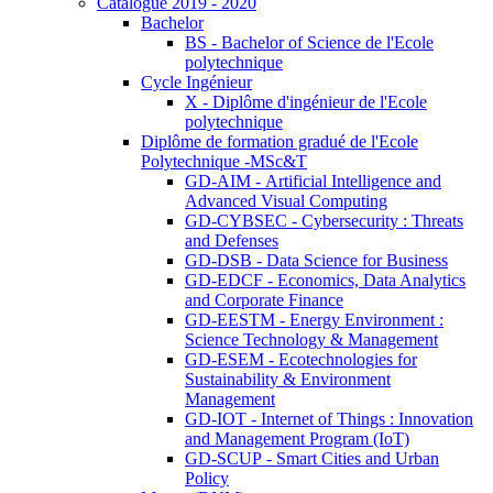
Catalogue 2019 - 2020
Bachelor
BS - Bachelor of Science de l'Ecole
polytechnique
Cycle Ingénieur
X - Diplôme d'ingénieur de l'Ecole
polytechnique
Diplôme de formation gradué de l'Ecole
Polytechnique -MSc&T
GD-AIM - Artificial Intelligence and
Advanced Visual Computing
GD-CYBSEC - Cybersecurity : Threats
and Defenses
GD-DSB - Data Science for Business
GD-EDCF - Economics, Data Analytics
and Corporate Finance
GD-EESTM - Energy Environment :
Science Technology & Management
GD-ESEM - Ecotechnologies for
Sustainability & Environment
Management
GD-IOT - Internet of Things : Innovation
and Management Program (IoT)
GD-SCUP - Smart Cities and Urban
Policy