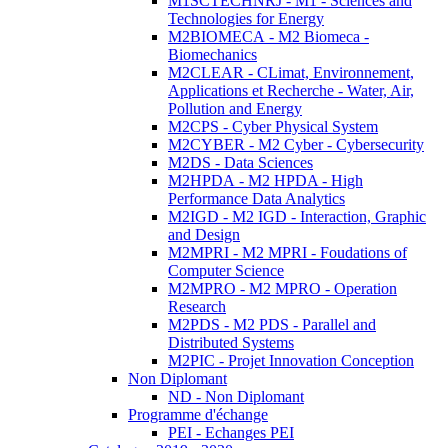
M1SCTECHNRJ - M1 - Sciences and
Technologies for Energy
M2BIOMECA - M2 Biomeca -
Biomechanics
M2CLEAR - CLimat, Environnement,
Applications et Recherche - Water, Air,
Pollution and Energy
M2CPS - Cyber Physical System
M2CYBER - M2 Cyber - Cybersecurity
M2DS - Data Sciences
M2HPDA - M2 HPDA - High
Performance Data Analytics
M2IGD - M2 IGD - Interaction, Graphic
and Design
M2MPRI - M2 MPRI - Foudations of
Computer Science
M2MPRO - M2 MPRO - Operation
Research
M2PDS - M2 PDS - Parallel and
Distributed Systems
M2PIC - Projet Innovation Conception
Non Diplomant
ND - Non Diplomant
Programme d'échange
PEI - Echanges PEI