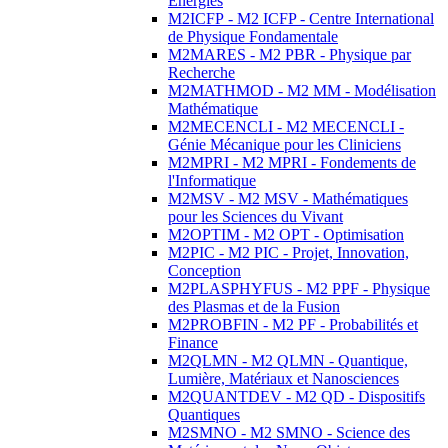
Energies
M2ICFP - M2 ICFP - Centre International
de Physique Fondamentale
M2MARES - M2 PBR - Physique par
Recherche
M2MATHMOD - M2 MM - Modélisation
Mathématique
M2MECENCLI - M2 MECENCLI -
Génie Mécanique pour les Cliniciens
M2MPRI - M2 MPRI - Fondements de
l'Informatique
M2MSV - M2 MSV - Mathématiques
pour les Sciences du Vivant
M2OPTIM - M2 OPT - Optimisation
M2PIC - M2 PIC - Projet, Innovation,
Conception
M2PLASPHYFUS - M2 PPF - Physique
des Plasmas et de la Fusion
M2PROBFIN - M2 PF - Probabilités et
Finance
M2QLMN - M2 QLMN - Quantique,
Lumière, Matériaux et Nanosciences
M2QUANTDEV - M2 QD - Dispositifs
Quantiques
M2SMNO - M2 SMNO - Science des