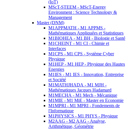
(IoT)
MScT-STEEM - MScT-Energy
Environment : Science Technology &
Management
Master (DNM)
M1APPMATH - M1 APPMS -
Mathématiques Appliquées et Statistiques
M1BIOHEA - M1 BH - Biologie et Santé
M1CHEINT - M1 CI - Chimie et
Interfaces
M1CPS - M1 CPS - Système Cyber
Physique
M1HEP - M1 HEP - Physique des Hautes
Energies
M1IES - M1 IES - Innovation, Entreprise
et Société
M1MATHJHADA - M1 MJH -
Mathématiques Jacques Hadamard
M1MECHA - M1 Mech - Mécanique
M1MIE - M1 MiE - Master en Economie
M1MPRI - M1 MPRI - Fondements de
l'Informatique
M1PHYSICS - M1 PHYS - Physique
M2AAG - M2 AAG - Analyse,
Arithmétique, Géométrie