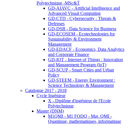
Polytechnique -MSc&T
GD-AIAVC - Artificial Intelligence and
Advanced Visual Computing
GD-CTD - Cybersecurity : Threats &
Defenses
GD-DSB - Data Science for Business
GD-ECOSEM - Ecotechnologies for
Sustainability & Environment
Management
GD-EDACF - Economics, Data Analytics
and Corporate Finance
GD-IOT - Internet of Things : Innovation
and Management Program (IoT)
GD-SCUP - Smart Cities and Urban
Policy
GD-STEEM - Energy Environment :
Science Technology & Management
Catalogue 2017 - 2018
Cycle Ingénieur
X - Diplôme d'ingénieur de l'Ecole
Polytechnique
Master (DNM)
M1QMI - M1 FODQ - Maj. QMI -
Quantique, mathematiques, informatique