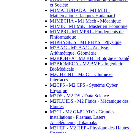
et Société
M1MATHJHADA - M1 MJH -
Mathématiques Jacques Hadamard
M1MECHA - M1 Mech - Mécanique
M1MIE - M1 MiE - Master en Economie
M1MPRI - M1 MPRI - Fondements de
l'Informatique
M1PHYSICS - M1 PHYS - Physique
M2AAG - M2 AAG - Analyse,
Arithmétique, Géométrie
M2BIOHEA - M2 BH - Biologie et Santé
M2BIOMECA - M2 BME - Ingénierie
BioMédicale
M2CHEINT - M2 CI - Chimie et
Interfaces
M2CPS - M2 CPS - Système Cyber
Physique
M2DS - M2 DS - Data Science
M2FLUIDS - M2 Fluids - Mécanique des
Fluides
M2GI - M2 GI-PLATO - Grandes
installations - Plasmas, Lasers,
Accélérateurs, Tokamaks
M2HEP - M2 HEP - Physique des Hautes