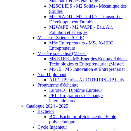
Matériaux et des Nano-Objets
M2SOLIDS - M2 Solids - Mécanique des
Solides
M2TRADD - M2 TraDD - Transport et
Développement Durable
M2WAPE - M2 WAPE - Eau, Air,
Pollution et Énergies
Master of Science (CGE)
MSc Entrepreneurs - MSc X-HEC
Entrepreneurs
Mastère spécialisé (Master)
MS ETRE - MS Energies Renouvelables :
Technologies et Entrepreneuriat (Master)
MS IE - MS Innovation et Entreprenariat
Non Diplomant
AUD_IPParis - AUDITEURS - IP Paris
Programme d'échange
EuroteQ - Diplôme EuroteQ
PEI - Programmes d'échange
internationaux
Catalogue 2024 - 2025
Bachelor
BX - Bachelor of Science de l'Ecole
polytechnique
Cycle Ingénieur