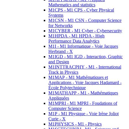
Mathematics and statistics
M1CPS - M1 CPS - Cyber Physical
Systems
M1CSN - M1 CSN - Computer Science
for Networks
M1CYBER - M1 Cyber - Cybersecurity
M1HPDA - M1 HPDA - High
Performance Data Analytics
M1I - M1 Informatique - Voie Jacques
Herbrand - X
M1IGD - M1 IGD - Interaction, Graphic
and Design
M1INTTRACPHY - M1 - International
Track in Physics
M1MAP - M1 Mathématiques et
Applications - Voie Jacques Hadamard -
École Polytechnique
M1MATHAPP - M1 - Mathématiques
Appliquées
M1MPRI - M1 MPRI - Foudations of
Computer Science
M1P - M1 Physique - Voie Irène Joliot
Curie - X
M1PHYSICS - M1 - Physics