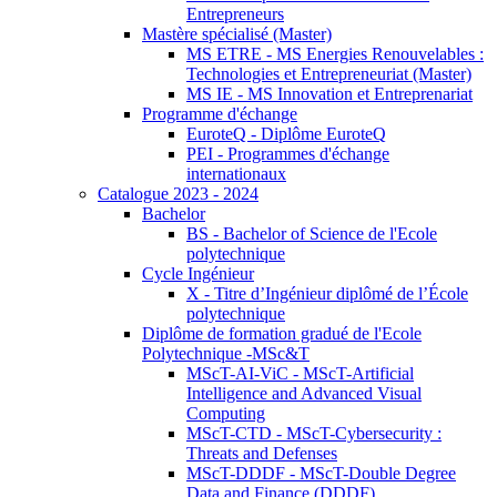
Entrepreneurs
Mastère spécialisé (Master)
MS ETRE - MS Energies Renouvelables :
Technologies et Entrepreneuriat (Master)
MS IE - MS Innovation et Entreprenariat
Programme d'échange
EuroteQ - Diplôme EuroteQ
PEI - Programmes d'échange
internationaux
Catalogue 2023 - 2024
Bachelor
BS - Bachelor of Science de l'Ecole
polytechnique
Cycle Ingénieur
X - Titre d’Ingénieur diplômé de l’École
polytechnique
Diplôme de formation gradué de l'Ecole
Polytechnique -MSc&T
MScT-AI-ViC - MScT-Artificial
Intelligence and Advanced Visual
Computing
MScT-CTD - MScT-Cybersecurity :
Threats and Defenses
MScT-DDDF - MScT-Double Degree
Data and Finance (DDDF)