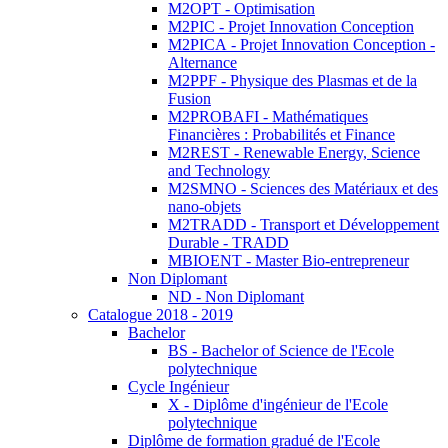
M2OPT - Optimisation
M2PIC - Projet Innovation Conception
M2PICA - Projet Innovation Conception -
Alternance
M2PPF - Physique des Plasmas et de la
Fusion
M2PROBAFI - Mathématiques
Financières : Probabilités et Finance
M2REST - Renewable Energy, Science
and Technology
M2SMNO - Sciences des Matériaux et des
nano-objets
M2TRADD - Transport et Développement
Durable - TRADD
MBIOENT - Master Bio-entrepreneur
Non Diplomant
ND - Non Diplomant
Catalogue 2018 - 2019
Bachelor
BS - Bachelor of Science de l'Ecole
polytechnique
Cycle Ingénieur
X - Diplôme d'ingénieur de l'Ecole
polytechnique
Diplôme de formation gradué de l'Ecole