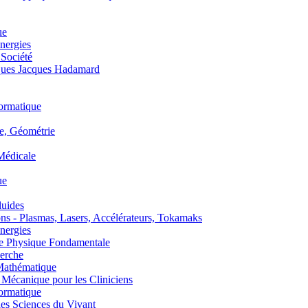
ue
nergies
 Société
es Jacques Hadamard
ormatique
, Géométrie
édicale
ue
uides
s - Plasmas, Lasers, Accélérateurs, Tokamaks
nergies
de Physique Fondamentale
erche
athématique
anique pour les Cliniciens
ormatique
s Sciences du Vivant