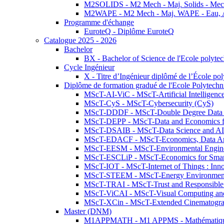
M2SOLIDS - M2 Mech - Maj. Solids - Meca
M2WAPE - M2 Mech - Maj. WAPE - Eau, Air
Programme d'échange
EuroteQ - Diplôme EuroteQ
Catalogue 2025 - 2026
Bachelor
BX - Bachelor of Science de l'Ecole polyte
Cycle Ingénieur
X - Titre d’Ingénieur diplômé de l’École po
Diplôme de formation gradué de l'Ecole Polytec
MScT-AI-ViC - MScT-Artificial Intelligen
MScT-CyS - MScT-Cybersecurity (CyS)
MScT-DDDF - MScT-Double Degree Data 
MScT-DEPP - MScT-Data and Economics fo
MScT-DSAIB - MScT-Data Science and AI 
MScT-EDACF - MScT-Economics, Data Anal
MScT-EESM - MScT-Environmental Enginee
MScT-ESCLiP - MScT-Economics for Smart 
MScT-IOT - MScT-Internet of Things : Inn
MScT-STEEM - MScT-Energy Environment 
MScT-TRAI - MScT-Trust and Responsible
MScT-ViCAI - MScT-Visual Computing and
MScT-XCin - MScT-Extended Cinematogr
Master (DNM)
M1APPMATH - M1 APPMS - Mathématiques A