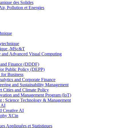
nique des Solides
, Pollution et Energies
chnique
lytechnique
hnique -MSc&T
ce and Advanced Visual Computing
and Finance (DDDF)
r Public Policy (DEPP)
for Business
ytics and Corporate Finance
ring and Sustainability Management
Cities and Climate Policy
ovation and Management Program (IoT)
: Science Technology & Management
 AI
 Creative AI
aphy XCin
ppliquées et Statistiques