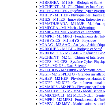
M1BIOHEA - M1 BH - Biologie et Santé
M1CHEINT - M1 CI - Chimie et Interfaces
M1CPS - M1 CPS - Système Cyber Physiq
M1HEP - M1 HEP - Physique des Hautes E
M1IES - M1 IES - Innovation, Entreprise et
M1MATHJHADA - M1 MJH - Mathématiqu
M1MECHA - M1 Mech - Mécanique
M1MIE - M1 MiE - Master en Economie
M1MPRI - M1 MPRI - Fondements de l'Inf
M1PHYSICS - M1 PHYS - Physique
M2AAG - M2 AAG - Analyse, Arithmétique
M2BIOHEA - M2 BH - Biologie et Santé
M2BIOMECA - M2 BME - Ingénierie BioM
M2CHEINT - M2 CI - Chimie et Interfaces
M2CPS - M2 CPS - Système Cyber Physiq
M2DS - M2 DS - Data Science
M2FLUIDS - M2 Fluids - Mécanique des Fl
M2GI - M2 GI-PLATO - Grandes installation
M2HEP - M2 HEP - Physique des Hautes E
M2ICFP - M2 ICFP - Centre International 
M2MARES - M2 PBR - Physique par Rech
M2MATHMOD - M2 MM - Modélisation M
M2MECENCLI - M2 MECENCLI - Génie Méc
M2MPRI - M2 MPRI - Fondements de l'Inf
M2MSV - M2 MSV - Mathématiques pour le