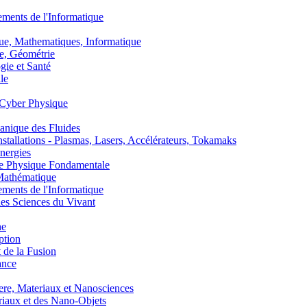
nts de l'Informatique
, Mathematiques, Informatique
, Géométrie
ie et Santé
le
Cyber Physique
nique des Fluides
lations - Plasmas, Lasers, Accélérateurs, Tokamaks
nergies
de Physique Fondamentale
athématique
nts de l'Informatique
s Sciences du Vivant
he
ption
 de la Fusion
ance
, Materiaux et Nanosciences
aux et des Nano-Objets