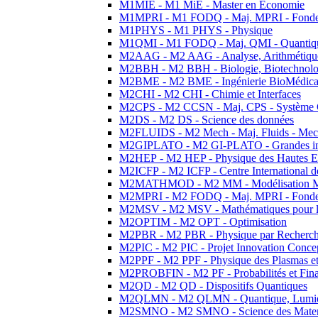
M1MIE - M1 MiE - Master en Economie
M1MPRI - M1 FODQ - Maj. MPRI - Fondeme
M1PHYS - M1 PHYS - Physique
M1QMI - M1 FODQ - Maj. QMI - Quantique
M2AAG - M2 AAG - Analyse, Arithmétique
M2BBH - M2 BBH - Biologie, Biotechnolog
M2BME - M2 BME - Ingénierie BioMédica
M2CHI - M2 CHI - Chimie et Interfaces
M2CPS - M2 CCSN - Maj. CPS - Système 
M2DS - M2 DS - Science des données
M2FLUIDS - M2 Mech - Maj. Fluids - Meca
M2GIPLATO - M2 GI-PLATO - Grandes instal
M2HEP - M2 HEP - Physique des Hautes E
M2ICFP - M2 ICFP - Centre International 
M2MATHMOD - M2 MM - Modélisation M
M2MPRI - M2 FODQ - Maj. MPRI - Fondeme
M2MSV - M2 MSV - Mathématiques pour le
M2OPTIM - M2 OPT - Optimisation
M2PBR - M2 PBR - Physique par Recherc
M2PIC - M2 PIC - Projet Innovation Conce
M2PPF - M2 PPF - Physique des Plasmas et
M2PROBFIN - M2 PF - Probabilités et Fin
M2QD - M2 QD - Dispositifs Quantiques
M2QLMN - M2 QLMN - Quantique, Lumiere
M2SMNO - M2 SMNO - Science des Materi