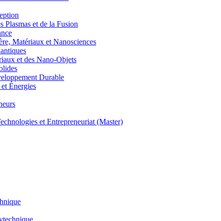
eption
lasmas et de la Fusion
ance
, Matériaux et Nanosciences
ntiques
aux et des Nano-Objets
lides
eloppement Durable
et Énergies
neurs
hnologies et Entrepreneuriat (Master)
chnique
lytechnique