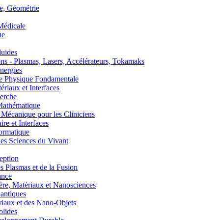
, Géométrie
édicale
ue
uides
s - Plasmas, Lasers, Accélérateurs, Tokamaks
nergies
de Physique Fondamentale
aux et Interfaces
erche
athématique
anique pour les Cliniciens
 et Interfaces
ormatique
s Sciences du Vivant
eption
lasmas et de la Fusion
ance
, Matériaux et Nanosciences
ntiques
aux et des Nano-Objets
lides