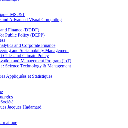
hnique -MSc&T
ce and Advanced Visual Computing
and Finance (DDDF)
r Public Policy (DEPP)
ess
ytics and Corporate Finance
ring and Sustainability Management
Cities and Climate Policy
ovation and Management Program (IoT)
: Science Technology & Management
ppliquées et Statistiques
ue
nergies
 Société
es Jacques Hadamard
ormatique