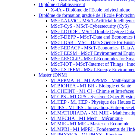
Diplôme d'établissement
X-4A - Diplôme de l'Ecole polytechnique
Diplôme de formation gradué de l'Ecole Polytec
MScT-AI-ViC - MScT-Artificial Intelligen
MScT-CyS - MScT-Cybersecurity (CyS)
MScT-DDDF - MScT-Double Degree Data 
MScT-DEPP - MScT-Data and Economics fo
MScT-DSB - MScT-Data Science for Busin
MScT-EDACF - MScT-Economics, Data Anal
MScT-EESM - MScT-Environmental Enginee
MScT-ESCLiP - MScT-Economics for Smart 
MScT-IOT - MScT-Internet of Things : Inn
MScT-STEEM - MScT-Energy Environment 
Master (DNM)
M1APPMATH - M1 APPMS - Mathématiques A
M1BIOHEA - M1 BH - Biologie et Santé
M1CHEINT - M1 CI - Chimie et Interfaces
M1CPS - M1 CPS - Système Cyber Physiq
M1HEP - M1 HEP - Physique des Hautes E
M1IES - M1 IES - Innovation, Entreprise et
M1MATHJHADA - M1 MJH - Mathématiqu
M1MECHA - M1 Mech - Mécanique
M1MIE - M1 MiE - Master en Economie
M1MPRI - M1 MPRI - Fondements de l'Inf
M1PHYSICS - M1 PHYS - Physique