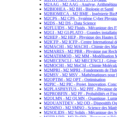
M2AAG - M2 AAG - Analyse, Arithmétique
M2BIOHEA - M2 BH - Biologie et Santé
M2BIOMECA - M2 BME - Ingénierie BioM
M2CPS - M2 CPS - Système Cyber Physiq
M2DS - M2 DS - Data Science
M2FLUIDS - M2 Fluids - Mécanique des Fl
M2GI - M2 GI-PLATO - Grandes installation
M2HEP - M2 HEP - Physique des Hautes E
M2ICFP - M2 ICFP - Centre International 
M2MACHI - M2 MACHI - Chimie des Matéri
M2MARES - M2 PBR - Physique par Rech
M2MATHMOD - M2 MM - Modélisation M
M2MECENCLI - M2 MECENCLI - Génie Méc
M2MOCHI - M2 MoChI - Chimie Moléculaire
M2MPRI - M2 MPRI - Fondements de l'Inf
M2MSV - M2 MSV - Mathématiques pour le
M2OPTIM - M2 OPT - Optimisation
M2PIC - M2 PIC - Projet, Innovation, Conc
M2PLASPHYFUS - M2 PPF - Physique des P
M2PROBFIN - M2 PF - Probabilités et Fin
M2QLMN - M2 QLMN - Quantique, Lumière
M2QUANTDEV - M2 QD - Dispositifs Qua
M2SMNO - M2 SMNO - Science des Matéri
M2SOLIDS - M2 Solids - Mécanique des So