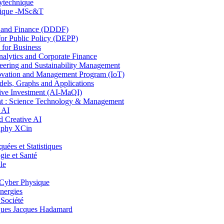
lytechnique
hnique -MSc&T
and Finance (DDDF)
r Public Policy (DEPP)
for Business
ytics and Corporate Finance
ring and Sustainability Management
ovation and Management Program (IoT)
ls, Graphs and Applications
ive Investment (AI-MaQI)
: Science Technology & Management
 AI
 Creative AI
aphy XCin
es et Statistiques
ie et Santé
le
Cyber Physique
nergies
 Société
es Jacques Hadamard