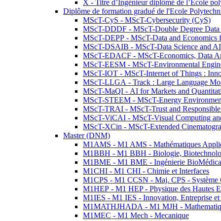
X - Titre d’Ingénieur diplômé de l’École po
Diplôme de formation gradué de l'Ecole Polytec
MScT-CyS - MScT-Cybersecurity (CyS)
MScT-DDDF - MScT-Double Degree Data 
MScT-DEPP - MScT-Data and Economics fo
MScT-DSAIB - MScT-Data Science and AI 
MScT-EDACF - MScT-Economics, Data Anal
MScT-EESM - MScT-Environmental Enginee
MScT-IOT - MScT-Internet of Things : Inn
MScT-LLGA - Track : Large Language Mode
MScT-MaQI - AI for Markets and Quantitat
MScT-STEEM - MScT-Energy Environment 
MScT-TRAI - MScT-Trust and Responsible
MScT-ViCAI - MScT-Visual Computing and
MScT-XCin - MScT-Extended Cinematogr
Master (DNM)
M1AMS - M1 AMS - Mathématiques Appliqué
M1BBH - M1 BBH - Biologie, Biotechnolog
M1BME - M1 BME - Ingénierie BioMédica
M1CHI - M1 CHI - Chimie et Interfaces
M1CPS - M1 CCSN - Maj. CPS - Système 
M1HEP - M1 HEP - Physique des Hautes E
M1IES - M1 IES - Innovation, Entreprise et
M1MATHJHADA - M1 MJH - Mathematiqu
M1MEC - M1 Mech - Mecanique