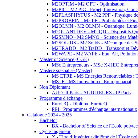
M2OPTIM - M2 OPT - Optimisation
M2PIC - M2 PIC - Projet, Innovation, Conc
M2PLASPHYFUS - M2 PPF - Physique des P
M2PROBFIN - M2 PF - Probabilités et Fin
M2QLMN - M2 QLMN - Quantique, Lumière
M2QUANTDEV - M2 QD - Dispositifs Qua
M2SMNO - M2 SMNO - Science des Matéri
M2SOLIDS - M2 Solids - Mécanique des So
M2TRADD - M2 TraDD - Transport et Dév
M2WAPE - M2 WAPE - Eau, Air, Pollution 
Master of Science (CGE)
MSc Entrepreneurs - MSc X-HEC Entrepre
Mastère spécialisé (Master)
MS ETRE - MS Energies Renouvelables : Tec
MS IE - MS Innovation et Entreprenariat
Non Diplomant
AUD_IPParis - AUDITEURS - IP Paris
Programme d'échange
EuroteQ - Diplôme EuroteQ
PEI - Programmes d'échange internationaux
Catalogue 2024 - 2025
Bachelor
BX - Bachelor of Science de l'Ecole polyte
Cycle Ingénieur
X - Titre d’Ingénieur diplômé de l’École po