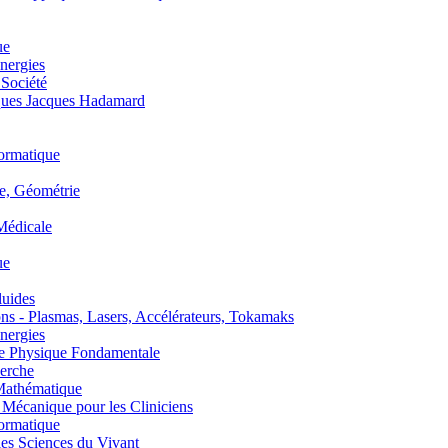
ue
nergies
 Société
es Jacques Hadamard
ormatique
, Géométrie
édicale
ue
uides
s - Plasmas, Lasers, Accélérateurs, Tokamaks
nergies
de Physique Fondamentale
erche
athématique
anique pour les Cliniciens
ormatique
s Sciences du Vivant