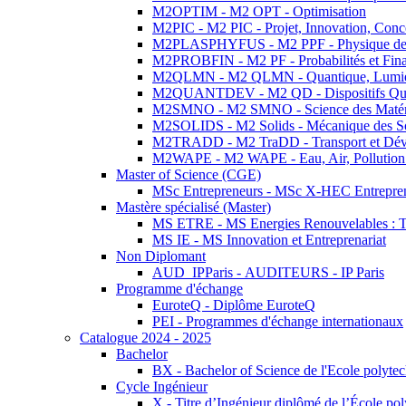
M2OPTIM - M2 OPT - Optimisation
M2PIC - M2 PIC - Projet, Innovation, Conc
M2PLASPHYFUS - M2 PPF - Physique des P
M2PROBFIN - M2 PF - Probabilités et Fin
M2QLMN - M2 QLMN - Quantique, Lumière
M2QUANTDEV - M2 QD - Dispositifs Qua
M2SMNO - M2 SMNO - Science des Matéri
M2SOLIDS - M2 Solids - Mécanique des So
M2TRADD - M2 TraDD - Transport et Dév
M2WAPE - M2 WAPE - Eau, Air, Pollution 
Master of Science (CGE)
MSc Entrepreneurs - MSc X-HEC Entrepre
Mastère spécialisé (Master)
MS ETRE - MS Energies Renouvelables : Tec
MS IE - MS Innovation et Entreprenariat
Non Diplomant
AUD_IPParis - AUDITEURS - IP Paris
Programme d'échange
EuroteQ - Diplôme EuroteQ
PEI - Programmes d'échange internationaux
Catalogue 2024 - 2025
Bachelor
BX - Bachelor of Science de l'Ecole polyte
Cycle Ingénieur
X - Titre d’Ingénieur diplômé de l’École po