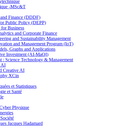
lytechnique
hnique -MSc&T
and Finance (DDDF)
r Public Policy (DEPP)
for Business
ytics and Corporate Finance
ring and Sustainability Management
ovation and Management Program (IoT)
ls, Graphs and Applications
ive Investment (AI-MaQI)
: Science Technology & Management
 AI
 Creative AI
aphy XCin
es et Statistiques
ie et Santé
le
Cyber Physique
nergies
 Société
es Jacques Hadamard