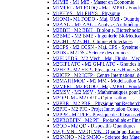
M1MIE - M1 MiE - Master en Economie
M1MPRI - M1 FODQ - Maj. MPRI - Fondeme
M1PHYS - M1 PHYS - Physique
M1QMI - M1 FODQ - Maj. QMI - Quantique
M2AAG - M2 AAG - Analyse, Arithmétique
M2BBH - M2 BBH - Biologie, Biotechnolog
M2BME - M2 BME - Ingénierie BioMédica
M2CHI - M2 CHI - Chimie et Interfaces
M2CPS - M2 CCSN - Maj. CPS - Système 
M2DS - M2 DS - Science des données
M2FLUIDS - M2 Mech - Maj. Fluids - Meca
M2GIPLATO - M2 GI-PLATO - Grandes instal
M2HEP - M2 HEP - Physique des Hautes E
M2ICFP - M2 ICFP - Centre International 
M2MATHMOD - M2 MM - Modélisation M
M2MPRI - M2 FODQ - Maj. MPRI - Fondeme
M2MSV - M2 MSV - Mathématiques pour le
M2OPTIM - M2 OPT - Optimisation
M2PBR - M2 PBR - Physique par Recherc
M2PIC - M2 PIC - Projet Innovation Conce
M2PPF - M2 PPF - Physique des Plasmas et
M2PROBFIN - M2 PF - Probabilités et Fin
M2QD - M2 QD - Dispositifs Quantiques
M2QLMN - M2 QLMN - Quantique, Lumiere
M2SMNO - M2 SMNO - Science des Materi