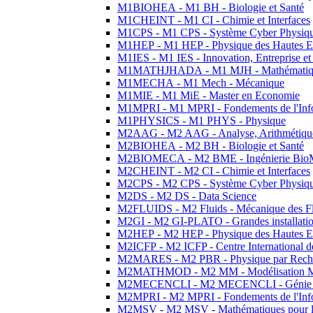
M1BIOHEA - M1 BH - Biologie et Santé
M1CHEINT - M1 CI - Chimie et Interfaces
M1CPS - M1 CPS - Système Cyber Physiq
M1HEP - M1 HEP - Physique des Hautes E
M1IES - M1 IES - Innovation, Entreprise et
M1MATHJHADA - M1 MJH - Mathématiqu
M1MECHA - M1 Mech - Mécanique
M1MIE - M1 MiE - Master en Economie
M1MPRI - M1 MPRI - Fondements de l'Inf
M1PHYSICS - M1 PHYS - Physique
M2AAG - M2 AAG - Analyse, Arithmétique
M2BIOHEA - M2 BH - Biologie et Santé
M2BIOMECA - M2 BME - Ingénierie BioM
M2CHEINT - M2 CI - Chimie et Interfaces
M2CPS - M2 CPS - Système Cyber Physiq
M2DS - M2 DS - Data Science
M2FLUIDS - M2 Fluids - Mécanique des Fl
M2GI - M2 GI-PLATO - Grandes installation
M2HEP - M2 HEP - Physique des Hautes E
M2ICFP - M2 ICFP - Centre International 
M2MARES - M2 PBR - Physique par Rech
M2MATHMOD - M2 MM - Modélisation M
M2MECENCLI - M2 MECENCLI - Génie Méc
M2MPRI - M2 MPRI - Fondements de l'Inf
M2MSV - M2 MSV - Mathématiques pour le