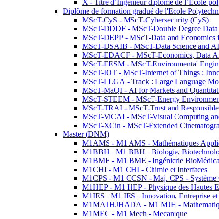
X - Titre d’Ingénieur diplômé de l’École po
Diplôme de formation gradué de l'Ecole Polytec
MScT-CyS - MScT-Cybersecurity (CyS)
MScT-DDDF - MScT-Double Degree Data 
MScT-DEPP - MScT-Data and Economics fo
MScT-DSAIB - MScT-Data Science and AI 
MScT-EDACF - MScT-Economics, Data Anal
MScT-EESM - MScT-Environmental Enginee
MScT-IOT - MScT-Internet of Things : Inn
MScT-LLGA - Track : Large Language Mode
MScT-MaQI - AI for Markets and Quantitat
MScT-STEEM - MScT-Energy Environment 
MScT-TRAI - MScT-Trust and Responsible
MScT-ViCAI - MScT-Visual Computing and
MScT-XCin - MScT-Extended Cinematogr
Master (DNM)
M1AMS - M1 AMS - Mathématiques Appliqué
M1BBH - M1 BBH - Biologie, Biotechnolog
M1BME - M1 BME - Ingénierie BioMédica
M1CHI - M1 CHI - Chimie et Interfaces
M1CPS - M1 CCSN - Maj. CPS - Système 
M1HEP - M1 HEP - Physique des Hautes E
M1IES - M1 IES - Innovation, Entreprise et
M1MATHJHADA - M1 MJH - Mathematiqu
M1MEC - M1 Mech - Mecanique