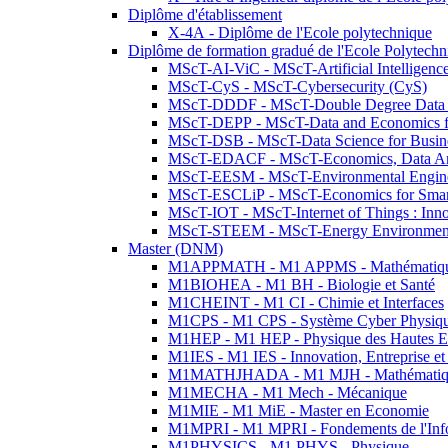
Diplôme d'établissement
X-4A - Diplôme de l'Ecole polytechnique
Diplôme de formation gradué de l'Ecole Polytec
MScT-AI-ViC - MScT-Artificial Intelligen
MScT-CyS - MScT-Cybersecurity (CyS)
MScT-DDDF - MScT-Double Degree Data 
MScT-DEPP - MScT-Data and Economics fo
MScT-DSB - MScT-Data Science for Busin
MScT-EDACF - MScT-Economics, Data Anal
MScT-EESM - MScT-Environmental Enginee
MScT-ESCLiP - MScT-Economics for Smart 
MScT-IOT - MScT-Internet of Things : Inn
MScT-STEEM - MScT-Energy Environment 
Master (DNM)
M1APPMATH - M1 APPMS - Mathématiques A
M1BIOHEA - M1 BH - Biologie et Santé
M1CHEINT - M1 CI - Chimie et Interfaces
M1CPS - M1 CPS - Système Cyber Physiq
M1HEP - M1 HEP - Physique des Hautes E
M1IES - M1 IES - Innovation, Entreprise et
M1MATHJHADA - M1 MJH - Mathématiqu
M1MECHA - M1 Mech - Mécanique
M1MIE - M1 MiE - Master en Economie
M1MPRI - M1 MPRI - Fondements de l'Inf
M1PHYSICS - M1 PHYS - Physique