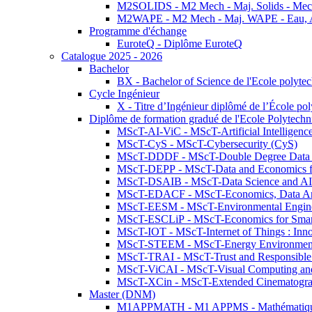
M2SOLIDS - M2 Mech - Maj. Solids - Meca
M2WAPE - M2 Mech - Maj. WAPE - Eau, Air
Programme d'échange
EuroteQ - Diplôme EuroteQ
Catalogue 2025 - 2026
Bachelor
BX - Bachelor of Science de l'Ecole polyte
Cycle Ingénieur
X - Titre d’Ingénieur diplômé de l’École po
Diplôme de formation gradué de l'Ecole Polytec
MScT-AI-ViC - MScT-Artificial Intelligen
MScT-CyS - MScT-Cybersecurity (CyS)
MScT-DDDF - MScT-Double Degree Data 
MScT-DEPP - MScT-Data and Economics fo
MScT-DSAIB - MScT-Data Science and AI 
MScT-EDACF - MScT-Economics, Data Anal
MScT-EESM - MScT-Environmental Enginee
MScT-ESCLiP - MScT-Economics for Smart 
MScT-IOT - MScT-Internet of Things : Inn
MScT-STEEM - MScT-Energy Environment 
MScT-TRAI - MScT-Trust and Responsible
MScT-ViCAI - MScT-Visual Computing and
MScT-XCin - MScT-Extended Cinematogr
Master (DNM)
M1APPMATH - M1 APPMS - Mathématiques A