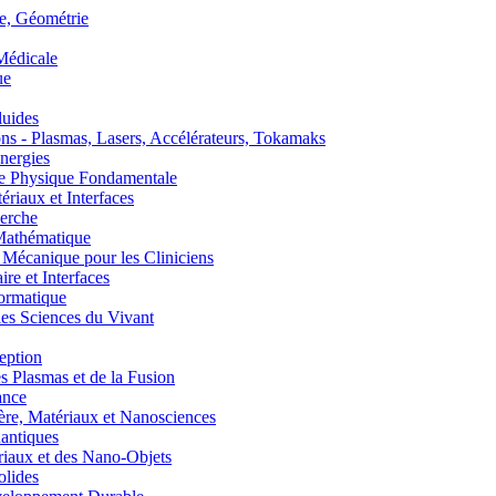
, Géométrie
édicale
ue
uides
s - Plasmas, Lasers, Accélérateurs, Tokamaks
nergies
de Physique Fondamentale
aux et Interfaces
erche
athématique
anique pour les Cliniciens
 et Interfaces
ormatique
s Sciences du Vivant
eption
lasmas et de la Fusion
ance
, Matériaux et Nanosciences
ntiques
aux et des Nano-Objets
lides