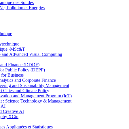
nique des Solides
, Pollution et Energies
chnique
lytechnique
hnique -MSc&T
ce and Advanced Visual Computing
and Finance (DDDF)
r Public Policy (DEPP)
for Business
ytics and Corporate Finance
ring and Sustainability Management
Cities and Climate Policy
ovation and Management Program (IoT)
: Science Technology & Management
 AI
 Creative AI
aphy XCin
ppliquées et Statistiques