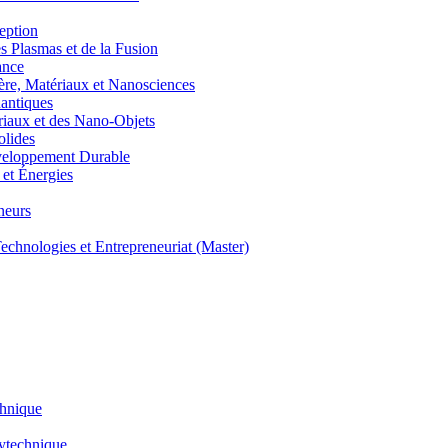
eption
lasmas et de la Fusion
ance
, Matériaux et Nanosciences
ntiques
aux et des Nano-Objets
lides
eloppement Durable
et Énergies
neurs
hnologies et Entrepreneuriat (Master)
chnique
lytechnique