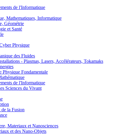
nts de l'Informatique
, Mathematiques, Informatique
, Géométrie
ie et Santé
le
Cyber Physique
nique des Fluides
lations - Plasmas, Lasers, Accélérateurs, Tokamaks
nergies
de Physique Fondamentale
athématique
nts de l'Informatique
s Sciences du Vivant
he
ption
 de la Fusion
ance
, Materiaux et Nanosciences
aux et des Nano-Objets