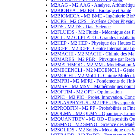
M2AAG - M2 AAG - Analyse, Arithmétique
M2BIOHEA - M2 BH - Biologie et Santé
M2BIOMECA - M2 BME - Ingénierie BioM
M2CPS - M2 CPS - Système Cyber Physiq
M2DS - M2 DS - Data Science
M2FLUIDS - M2 Fluids - Mécanique des Fl
M2GI - M2 GI-PLATO - Grandes installation
M2HEP - M2 HEP - Physique des Hautes E
M2ICFP - M2 ICFP - Centre International 
M2MACHI - M2 MACHI - Chimie des Matéri
M2MARES - M2 PBR - Physique par Rech
M2MATHMOD - M2 MM - Modélisation M
M2MECENCLI - M2 MECENCLI - Génie Méc
M2MOCHI - M2 MoChI - Chimie Moléculaire
M2MPRI - M2 MPRI - Fondements de l'Inf
M2MSV - M2 MSV - Mathématiques pour le
M2OPTIM - M2 OPT - Optimisation
M2PIC - M2 PIC - Projet, Innovation, Conc
M2PLASPHYFUS - M2 PPF - Physique des P
M2PROBFIN - M2 PF - Probabilités et Fin
M2QLMN - M2 QLMN - Quantique, Lumière
M2QUANTDEV - M2 QD - Dispositifs Qua
M2SMNO - M2 SMNO - Science des Matéri
M2SOLIDS - M2 Solids - Mécanique des So