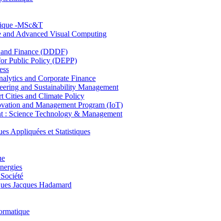
hnique -MSc&T
ce and Advanced Visual Computing
and Finance (DDDF)
r Public Policy (DEPP)
ess
ytics and Corporate Finance
ring and Sustainability Management
Cities and Climate Policy
ovation and Management Program (IoT)
: Science Technology & Management
ppliquées et Statistiques
ue
nergies
 Société
es Jacques Hadamard
ormatique