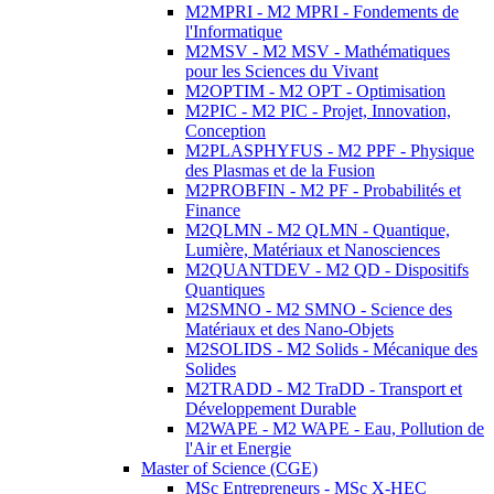
M2MPRI - M2 MPRI - Fondements de
l'Informatique
M2MSV - M2 MSV - Mathématiques
pour les Sciences du Vivant
M2OPTIM - M2 OPT - Optimisation
M2PIC - M2 PIC - Projet, Innovation,
Conception
M2PLASPHYFUS - M2 PPF - Physique
des Plasmas et de la Fusion
M2PROBFIN - M2 PF - Probabilités et
Finance
M2QLMN - M2 QLMN - Quantique,
Lumière, Matériaux et Nanosciences
M2QUANTDEV - M2 QD - Dispositifs
Quantiques
M2SMNO - M2 SMNO - Science des
Matériaux et des Nano-Objets
M2SOLIDS - M2 Solids - Mécanique des
Solides
M2TRADD - M2 TraDD - Transport et
Développement Durable
M2WAPE - M2 WAPE - Eau, Pollution de
l'Air et Energie
Master of Science (CGE)
MSc Entrepreneurs - MSc X-HEC