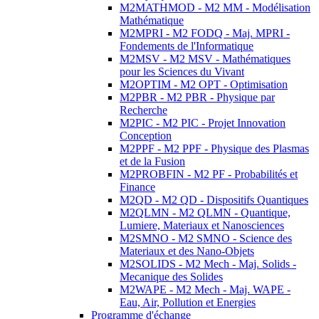
M2MATHMOD - M2 MM - Modélisation
Mathématique
M2MPRI - M2 FODQ - Maj. MPRI -
Fondements de l'Informatique
M2MSV - M2 MSV - Mathématiques
pour les Sciences du Vivant
M2OPTIM - M2 OPT - Optimisation
M2PBR - M2 PBR - Physique par
Recherche
M2PIC - M2 PIC - Projet Innovation
Conception
M2PPF - M2 PPF - Physique des Plasmas
et de la Fusion
M2PROBFIN - M2 PF - Probabilités et
Finance
M2QD - M2 QD - Dispositifs Quantiques
M2QLMN - M2 QLMN - Quantique,
Lumiere, Materiaux et Nanosciences
M2SMNO - M2 SMNO - Science des
Materiaux et des Nano-Objets
M2SOLIDS - M2 Mech - Maj. Solids -
Mecanique des Solides
M2WAPE - M2 Mech - Maj. WAPE -
Eau, Air, Pollution et Energies
Programme d'échange