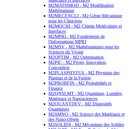
Matériaux et Interfaces
M2MATHMOD - M2 Modélisation
Mathématique
M2MECENCLI - M2 Génie Mécanique
pour les Cliniciens
M2MOCHI - M2 Chimie Moléculaire et
Interfaces
M2MPRI - M2 Fondements de
l'Informatique MPRI
M2MSV - M2 Mathématiques pour les
Sciences du Vivant
M2OPTIM - M2 Optimisation
M2PIC - M2 Projet, Innovation,
Conception
M2PLASPHYFUS - M2 Physique des
Plasmas et de la Fusion
M2PROBFIN - M2 Probabilités et
Finance
M2QNSLMT - M2 Quantique, Lumière,
Matériaux et Nanosciences
M2QUANTDEV - M2 Dispositifs
Quantiques
M2SMNO - M2 Science des Matériaux et
des Nano-Objets
M2SOLIDS - M2 Mécanique des Solides