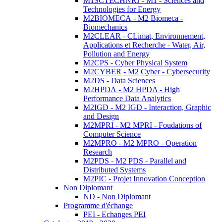
M1SCTECHNRJ - M1 - Sciences and
Technologies for Energy
M2BIOMECA - M2 Biomeca -
Biomechanics
M2CLEAR - CLimat, Environnement,
Applications et Recherche - Water, Air,
Pollution and Energy
M2CPS - Cyber Physical System
M2CYBER - M2 Cyber - Cybersecurity
M2DS - Data Sciences
M2HPDA - M2 HPDA - High
Performance Data Analytics
M2IGD - M2 IGD - Interaction, Graphic
and Design
M2MPRI - M2 MPRI - Foudations of
Computer Science
M2MPRO - M2 MPRO - Operation
Research
M2PDS - M2 PDS - Parallel and
Distributed Systems
M2PIC - Projet Innovation Conception
Non Diplomant
ND - Non Diplomant
Programme d'échange
PEI - Echanges PEI