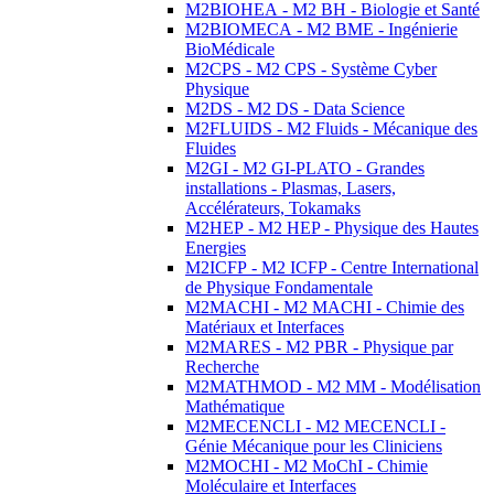
M2BIOHEA - M2 BH - Biologie et Santé
M2BIOMECA - M2 BME - Ingénierie
BioMédicale
M2CPS - M2 CPS - Système Cyber
Physique
M2DS - M2 DS - Data Science
M2FLUIDS - M2 Fluids - Mécanique des
Fluides
M2GI - M2 GI-PLATO - Grandes
installations - Plasmas, Lasers,
Accélérateurs, Tokamaks
M2HEP - M2 HEP - Physique des Hautes
Energies
M2ICFP - M2 ICFP - Centre International
de Physique Fondamentale
M2MACHI - M2 MACHI - Chimie des
Matériaux et Interfaces
M2MARES - M2 PBR - Physique par
Recherche
M2MATHMOD - M2 MM - Modélisation
Mathématique
M2MECENCLI - M2 MECENCLI -
Génie Mécanique pour les Cliniciens
M2MOCHI - M2 MoChI - Chimie
Moléculaire et Interfaces