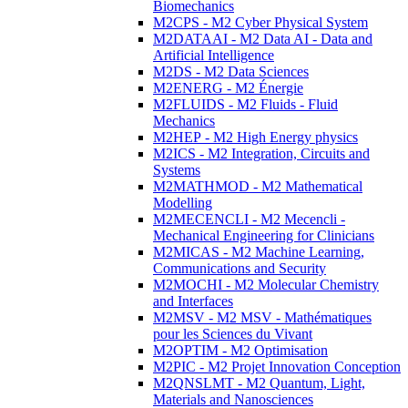
Biomechanics
M2CPS - M2 Cyber Physical System
M2DATAAI - M2 Data AI - Data and
Artificial Intelligence
M2DS - M2 Data Sciences
M2ENERG - M2 Énergie
M2FLUIDS - M2 Fluids - Fluid
Mechanics
M2HEP - M2 High Energy physics
M2ICS - M2 Integration, Circuits and
Systems
M2MATHMOD - M2 Mathematical
Modelling
M2MECENCLI - M2 Mecencli -
Mechanical Engineering for Clinicians
M2MICAS - M2 Machine Learning,
Communications and Security
M2MOCHI - M2 Molecular Chemistry
and Interfaces
M2MSV - M2 MSV - Mathématiques
pour les Sciences du Vivant
M2OPTIM - M2 Optimisation
M2PIC - M2 Projet Innovation Conception
M2QNSLMT - M2 Quantum, Light,
Materials and Nanosciences