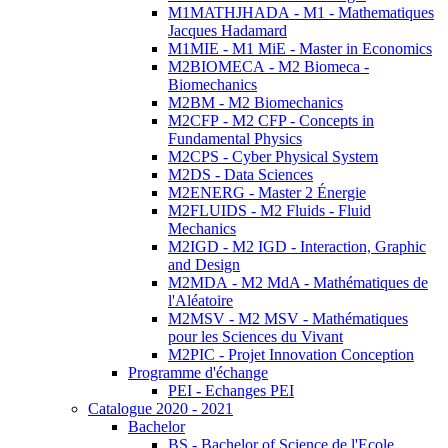
M1MATHJHADA - M1 - Mathematiques
Jacques Hadamard
M1MIE - M1 MiE - Master in Economics
M2BIOMECA - M2 Biomeca -
Biomechanics
M2BM - M2 Biomechanics
M2CFP - M2 CFP - Concepts in
Fundamental Physics
M2CPS - Cyber Physical System
M2DS - Data Sciences
M2ENERG - Master 2 Énergie
M2FLUIDS - M2 Fluids - Fluid
Mechanics
M2IGD - M2 IGD - Interaction, Graphic
and Design
M2MDA - M2 MdA - Mathématiques de
l'Aléatoire
M2MSV - M2 MSV - Mathématiques
pour les Sciences du Vivant
M2PIC - Projet Innovation Conception
Programme d'échange
PEI - Echanges PEI
Catalogue 2020 - 2021
Bachelor
BS - Bachelor of Science de l'Ecole