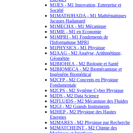
M1IES - M1 Innovation, Entreprise et
Société
M1MATHJHADA - M1 Mathématiques
Jacques Hadamard
M1MECHA - M1 Mécanique
M1MIE - M1 en Economie
M1MPRI - M1 Fondements de
l'Informatique MPRI
M1PHYSICS - M1 Physique
M2AAG - M2 Analyse, Arithmétique,
Géométrie
M2BIOHEA - M2 Biologie et Santé
M2BIOMECA - M2 Biomécanique et
Ingéniérie Biomédical
M2CFP - M2 Concepts en Physique
Fondamentale
M2CPS - M2 Système Cyber Physique
M2DS - M2 Data Science
M2FLUIDS - M2 Mécanique des Fluides
M2GI - M2 Grands Instruments
M2HEP - M2 Physique des Hautes
Energies
M2MARES - M2 Physique par Recherche
M2MATCHEINT - M2 Chimie des