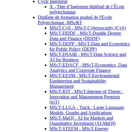
Cycle Ingénieur
X - Titre d’Ingénieur diplômé de l’École
polytechnique
Diplôme de formation gradué de l'Ecole
Polytechnique -MSc&T
MScT-CyS - MScT-Cybersecurity (CyS)
MScT-DDDF - MScT-Double Degree
Data and Finance (DDDF)
MScT-DEPP - MScT-Data and Economics
for Public Policy (DEPP)
MScT-DSAIB - MScT-Data Science and
AI for Business
MScT-EDACF - MScT-Economics, Data
Analytics and Corporate Finance
MScT-EESM - MScT-Environmental
Engineering and Sustainability
Management
MScT-IOT - MScT-Internet of Things :
Innovation and Management Program
(IoT)
MScT-LLGA - Track : Large Language
Models, Graphs and Applications
MScT-MaQI - AI for Markets and
Quantitative Investment (AI-MaQI)
MScT-STEEM - MScT-Energy