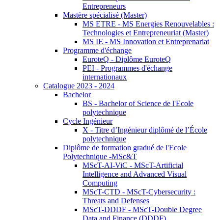
Entrepreneurs
Mastère spécialisé (Master)
MS ETRE - MS Energies Renouvelables :
Technologies et Entrepreneuriat (Master)
MS IE - MS Innovation et Entreprenariat
Programme d'échange
EuroteQ - Diplôme EuroteQ
PEI - Programmes d'échange
internationaux
Catalogue 2023 - 2024
Bachelor
BS - Bachelor of Science de l'Ecole
polytechnique
Cycle Ingénieur
X - Titre d’Ingénieur diplômé de l’École
polytechnique
Diplôme de formation gradué de l'Ecole
Polytechnique -MSc&T
MScT-AI-ViC - MScT-Artificial
Intelligence and Advanced Visual
Computing
MScT-CTD - MScT-Cybersecurity :
Threats and Defenses
MScT-DDDF - MScT-Double Degree
Data and Finance (DDDF)