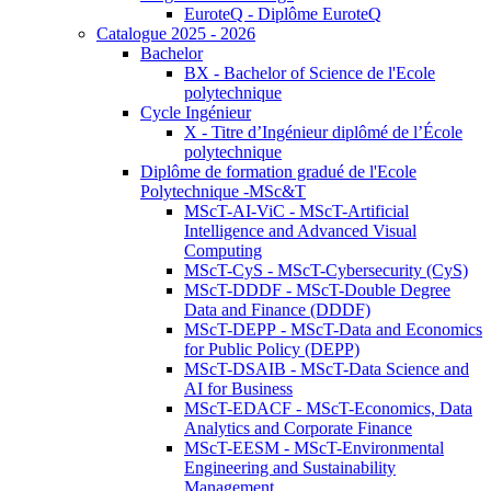
EuroteQ - Diplôme EuroteQ
Catalogue 2025 - 2026
Bachelor
BX - Bachelor of Science de l'Ecole
polytechnique
Cycle Ingénieur
X - Titre d’Ingénieur diplômé de l’École
polytechnique
Diplôme de formation gradué de l'Ecole
Polytechnique -MSc&T
MScT-AI-ViC - MScT-Artificial
Intelligence and Advanced Visual
Computing
MScT-CyS - MScT-Cybersecurity (CyS)
MScT-DDDF - MScT-Double Degree
Data and Finance (DDDF)
MScT-DEPP - MScT-Data and Economics
for Public Policy (DEPP)
MScT-DSAIB - MScT-Data Science and
AI for Business
MScT-EDACF - MScT-Economics, Data
Analytics and Corporate Finance
MScT-EESM - MScT-Environmental
Engineering and Sustainability
Management