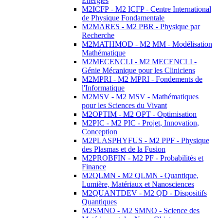
Energies
M2ICFP - M2 ICFP - Centre International
de Physique Fondamentale
M2MARES - M2 PBR - Physique par
Recherche
M2MATHMOD - M2 MM - Modélisation
Mathématique
M2MECENCLI - M2 MECENCLI -
Génie Mécanique pour les Cliniciens
M2MPRI - M2 MPRI - Fondements de
l'Informatique
M2MSV - M2 MSV - Mathématiques
pour les Sciences du Vivant
M2OPTIM - M2 OPT - Optimisation
M2PIC - M2 PIC - Projet, Innovation,
Conception
M2PLASPHYFUS - M2 PPF - Physique
des Plasmas et de la Fusion
M2PROBFIN - M2 PF - Probabilités et
Finance
M2QLMN - M2 QLMN - Quantique,
Lumière, Matériaux et Nanosciences
M2QUANTDEV - M2 QD - Dispositifs
Quantiques
M2SMNO - M2 SMNO - Science des