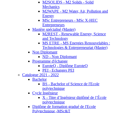
M2SOLIDS - M2 Solids - Solid
Mechanics
M2WAPE - M2 Water, Air, Pollution and
Energy
MSc Entrepreneurs - MSc X-HEC
Entrepreneurs
Mastère spécialisé (Master)
M2REST - Renewable Energy, Science
and Technology
MS ETRE - MS Energies Renouvelables :
Technologies & Entrepreneuriat (Master)
Non Diplomant
ND - Non Diplomant
Programme d'échange
EuroteQ - Diplôme EuroteQ
PEI - Echanges PEI
Catalogue 2021 - 2022
Bachelor
BS - Bachelor of Science de l'Ecole
polytechnique
Cycle Ingénieur
X - Titre d’Ingénieur diplômé de l’École
polytechnique
Diplôme de formation gradué de l'Ecole
Polytechnique -MSc&T