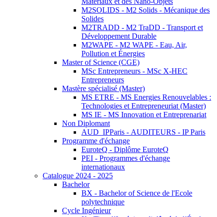
Matériaux et des Nano-Objets
M2SOLIDS - M2 Solids - Mécanique des
Solides
M2TRADD - M2 TraDD - Transport et
Développement Durable
M2WAPE - M2 WAPE - Eau, Air,
Pollution et Énergies
Master of Science (CGE)
MSc Entrepreneurs - MSc X-HEC
Entrepreneurs
Mastère spécialisé (Master)
MS ETRE - MS Energies Renouvelables :
Technologies et Entrepreneuriat (Master)
MS IE - MS Innovation et Entreprenariat
Non Diplomant
AUD_IPParis - AUDITEURS - IP Paris
Programme d'échange
EuroteQ - Diplôme EuroteQ
PEI - Programmes d'échange
internationaux
Catalogue 2024 - 2025
Bachelor
BX - Bachelor of Science de l'Ecole
polytechnique
Cycle Ingénieur