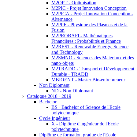
M2OPT - Optimisation
M2PIC - Projet Innovation Conception
M2PICA - Projet Innovation Conception -
Alternance
M2PPF - Physique des Plasmas et de la
Fusion
M2PROBAFI - Mathématiques
Financières : Probabilités et Finance
M2REST - Renewable Energy, Science
and Technology
M2SMNO - Sciences des Matériaux et des
nano-objets
M2TRADD - Transport et Développement
Durable - TRADD
MBIOENT - Master Bio-entrepreneur
Non Diplomant
ND - Non Diplomant
Catalogue 2018 - 2019
Bachelor
BS - Bachelor of Science de l'Ecole
polytechnique
Cycle Ingénieur
X - Diplôme d'ingénieur de l'Ecole
polytechnique
Diplôme de formation gradué de l'Ecole