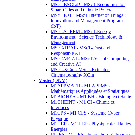
MScT-ESCLiP - MScT-Economics for
Smart Cities and Climate Policy
MScT-IOT - MScT-Internet of Things :
Innovation and Management Program
(IoT)
MScT-STEEM - MScT-Energy
Environment : Science Technology &
Management
MScT-TRAI - MScT-Trust and
Responsible AI
MScT-ViCAI - MScT-Visual Computing
and Creative AI
MScT-XCin - MScT-Extended
Cinematography XCin
Master (DNM)
M1APPMATH - M1 APPMS -
Mathématiques Appliquées et Statistiques
M1BIOHEA - M1 BH - Biologie et Santé
M1CHEINT - M1 CI - Chimie et
Interfaces
M1CPS - M1 CPS - Système Cyber
Physique
M1HEP - M1 HEP - Physique des Hautes
Energies
M1IES - M1 IES - Innovation, Entreprise