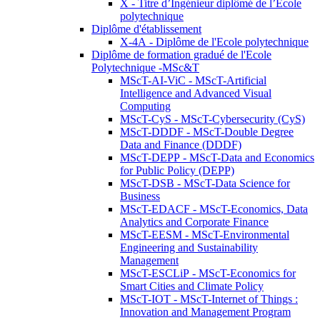
X - Titre d’Ingénieur diplômé de l’École
polytechnique
Diplôme d'établissement
X-4A - Diplôme de l'Ecole polytechnique
Diplôme de formation gradué de l'Ecole
Polytechnique -MSc&T
MScT-AI-ViC - MScT-Artificial
Intelligence and Advanced Visual
Computing
MScT-CyS - MScT-Cybersecurity (CyS)
MScT-DDDF - MScT-Double Degree
Data and Finance (DDDF)
MScT-DEPP - MScT-Data and Economics
for Public Policy (DEPP)
MScT-DSB - MScT-Data Science for
Business
MScT-EDACF - MScT-Economics, Data
Analytics and Corporate Finance
MScT-EESM - MScT-Environmental
Engineering and Sustainability
Management
MScT-ESCLiP - MScT-Economics for
Smart Cities and Climate Policy
MScT-IOT - MScT-Internet of Things :
Innovation and Management Program