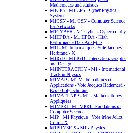
Mathematics and statistics
M1CPS - M1 CPS - Cyber Physical
Systems
M1CSN - M1 CSN - Computer Science
for Networks
M1CYBER - M1 Cyber - Cybersecurity
M1HPDA - M1 HPDA - High
Performance Data Analytics
M1I - M1 Informatique - Voie Jacques
Herbrand - X
M1IGD - M1 IGD - Interaction, Graphic
and Design
M1INTTRACPHY - M1 - International
Track in Physics
M1MAP - M1 Mathématiques et
Applications - Voie Jacques Hadamard -
École Polytechnique
M1MATHAPP - M1 - Mathématiques
Appliquées
M1MPRI - M1 MPRI - Foudations of
Computer Science
M1P - M1 Physique - Voie Irène Joliot
Curie - X
M1PHYSICS - M1 - Physics