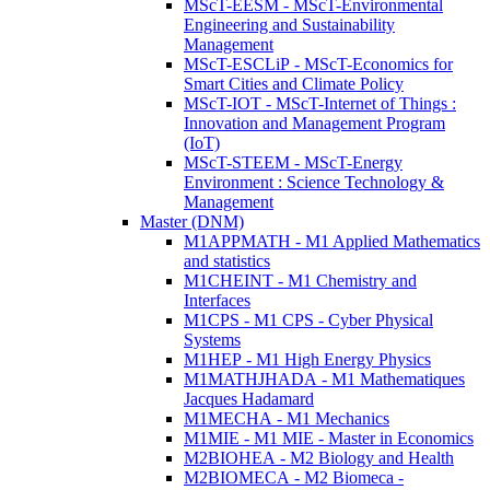
MScT-EESM - MScT-Environmental
Engineering and Sustainability
Management
MScT-ESCLiP - MScT-Economics for
Smart Cities and Climate Policy
MScT-IOT - MScT-Internet of Things :
Innovation and Management Program
(IoT)
MScT-STEEM - MScT-Energy
Environment : Science Technology &
Management
Master (DNM)
M1APPMATH - M1 Applied Mathematics
and statistics
M1CHEINT - M1 Chemistry and
Interfaces
M1CPS - M1 CPS - Cyber Physical
Systems
M1HEP - M1 High Energy Physics
M1MATHJHADA - M1 Mathematiques
Jacques Hadamard
M1MECHA - M1 Mechanics
M1MIE - M1 MIE - Master in Economics
M2BIOHEA - M2 Biology and Health
M2BIOMECA - M2 Biomeca -