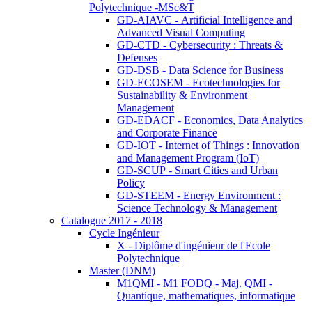
Polytechnique -MSc&T
GD-AIAVC - Artificial Intelligence and
Advanced Visual Computing
GD-CTD - Cybersecurity : Threats &
Defenses
GD-DSB - Data Science for Business
GD-ECOSEM - Ecotechnologies for
Sustainability & Environment
Management
GD-EDACF - Economics, Data Analytics
and Corporate Finance
GD-IOT - Internet of Things : Innovation
and Management Program (IoT)
GD-SCUP - Smart Cities and Urban
Policy
GD-STEEM - Energy Environment :
Science Technology & Management
Catalogue 2017 - 2018
Cycle Ingénieur
X - Diplôme d'ingénieur de l'Ecole
Polytechnique
Master (DNM)
M1QMI - M1 FODQ - Maj. QMI -
Quantique, mathematiques, informatique