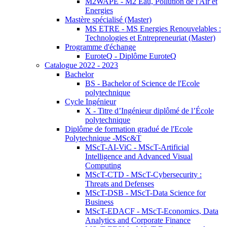
M2WAPE - M2 Eau, Pollution de l'Air et
Energies
Mastère spécialisé (Master)
MS ETRE - MS Energies Renouvelables :
Technologies et Entrepreneuriat (Master)
Programme d'échange
EuroteQ - Diplôme EuroteQ
Catalogue 2022 - 2023
Bachelor
BS - Bachelor of Science de l'Ecole
polytechnique
Cycle Ingénieur
X - Titre d’Ingénieur diplômé de l’École
polytechnique
Diplôme de formation gradué de l'Ecole
Polytechnique -MSc&T
MScT-AI-ViC - MScT-Artificial
Intelligence and Advanced Visual
Computing
MScT-CTD - MScT-Cybersecurity :
Threats and Defenses
MScT-DSB - MScT-Data Science for
Business
MScT-EDACF - MScT-Economics, Data
Analytics and Corporate Finance