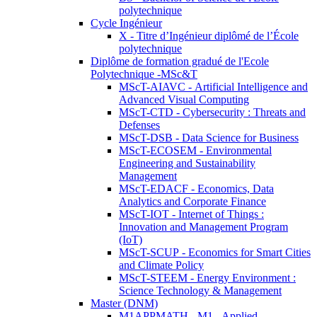
polytechnique
Cycle Ingénieur
X - Titre d’Ingénieur diplômé de l’École
polytechnique
Diplôme de formation gradué de l'Ecole
Polytechnique -MSc&T
MScT-AIAVC - Artificial Intelligence and
Advanced Visual Computing
MScT-CTD - Cybersecurity : Threats and
Defenses
MScT-DSB - Data Science for Business
MScT-ECOSEM - Environmental
Engineering and Sustainability
Management
MScT-EDACF - Economics, Data
Analytics and Corporate Finance
MScT-IOT - Internet of Things :
Innovation and Management Program
(IoT)
MScT-SCUP - Economics for Smart Cities
and Climate Policy
MScT-STEEM - Energy Environment :
Science Technology & Management
Master (DNM)
M1APPMATH - M1 - Applied