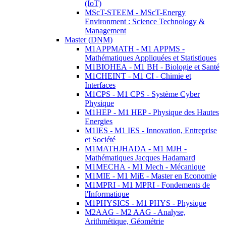
(IoT)
MScT-STEEM - MScT-Energy
Environment : Science Technology &
Management
Master (DNM)
M1APPMATH - M1 APPMS -
Mathématiques Appliquées et Statistiques
M1BIOHEA - M1 BH - Biologie et Santé
M1CHEINT - M1 CI - Chimie et
Interfaces
M1CPS - M1 CPS - Système Cyber
Physique
M1HEP - M1 HEP - Physique des Hautes
Energies
M1IES - M1 IES - Innovation, Entreprise
et Société
M1MATHJHADA - M1 MJH -
Mathématiques Jacques Hadamard
M1MECHA - M1 Mech - Mécanique
M1MIE - M1 MiE - Master en Economie
M1MPRI - M1 MPRI - Fondements de
l'Informatique
M1PHYSICS - M1 PHYS - Physique
M2AAG - M2 AAG - Analyse,
Arithmétique, Géométrie