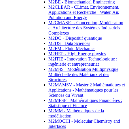
M2BE - Biomechanical Engineering
M2CLEAR - CLimat, Environnement,
Applications et Recherche - Water, Air,
Pollution and Energy
M2CMASIC - Conception, Modélisation
et Architecture des Systèmes Industriels
Complexes
M2DQ - Dispositif quantique
M2DS - Data Sciences
M2FM - Fluid Mechanics
M2HEP - High Energy physics
M2ITIE - Innovation Technologique :
ingénierie et entrepreneuriat
M2M4S - Modélisation Multiphysique
Multiéchelle des Matériaux et des
Structures
M2MAMSV - Master 2 Mathématiques et
Applications - Mathématiques pour les
Sciences du Vivant
M2MFSF - Mathématiques Financières :
Statistique et Finance
M2MM - Mathématiques de la
modélisation
M2MOCHI - Molecular Chemistry and
Interfaces