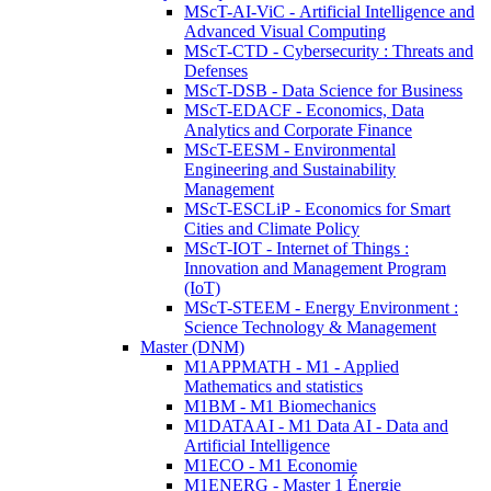
MScT-AI-ViC - Artificial Intelligence and
Advanced Visual Computing
MScT-CTD - Cybersecurity : Threats and
Defenses
MScT-DSB - Data Science for Business
MScT-EDACF - Economics, Data
Analytics and Corporate Finance
MScT-EESM - Environmental
Engineering and Sustainability
Management
MScT-ESCLiP - Economics for Smart
Cities and Climate Policy
MScT-IOT - Internet of Things :
Innovation and Management Program
(IoT)
MScT-STEEM - Energy Environment :
Science Technology & Management
Master (DNM)
M1APPMATH - M1 - Applied
Mathematics and statistics
M1BM - M1 Biomechanics
M1DATAAI - M1 Data AI - Data and
Artificial Intelligence
M1ECO - M1 Economie
M1ENERG - Master 1 Énergie