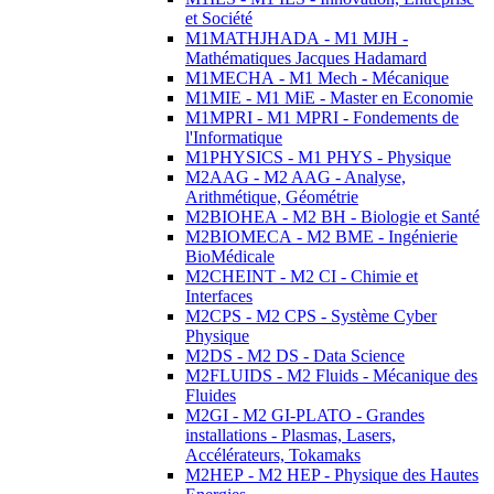
et Société
M1MATHJHADA - M1 MJH -
Mathématiques Jacques Hadamard
M1MECHA - M1 Mech - Mécanique
M1MIE - M1 MiE - Master en Economie
M1MPRI - M1 MPRI - Fondements de
l'Informatique
M1PHYSICS - M1 PHYS - Physique
M2AAG - M2 AAG - Analyse,
Arithmétique, Géométrie
M2BIOHEA - M2 BH - Biologie et Santé
M2BIOMECA - M2 BME - Ingénierie
BioMédicale
M2CHEINT - M2 CI - Chimie et
Interfaces
M2CPS - M2 CPS - Système Cyber
Physique
M2DS - M2 DS - Data Science
M2FLUIDS - M2 Fluids - Mécanique des
Fluides
M2GI - M2 GI-PLATO - Grandes
installations - Plasmas, Lasers,
Accélérateurs, Tokamaks
M2HEP - M2 HEP - Physique des Hautes