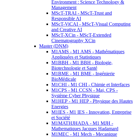
Environment : Science Technology &
Management
MScT-TRAI - MScT-Trust and
Responsible AI
MScT-ViCAI - MScT-Visual Computing
and Creative AI
MScT-XCin - MScT-Extended
Cinematography XCin
Master (DNM)
M1AMS - M1 AMS - Mathématiques
Appliquées et Statistiques
M1BBH - M1 BBH - Biologie,
Biotechnologie et Santé
M1BME - M1 BME - Ingénierie
BioMédicale
M1CHI - M1 CHI - Chimie et Interfaces
M1CPS - M1 CCSN - Maj. CPS -
Système Cyber Physique
M1HEP - M1 HEP - Physique des Hautes
Energies
M1IES - M1 IES - Innovation, Entreprise
et Société
M1MATHJHADA - M1 MJH -
Mathematiques Jacques Hadamard
M1MEC - M1 Mech - Mecanique