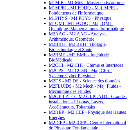
M1MIE - M1 MiE - Master en Economie
M1MPRI - M1 FODQ - Maj. MPRI -
Fondements de l'Informatique
M1PHYS - M1 PHYS - Physique
M1QMI - M1 FODQ - Maj. QMI -
Quantique, Mathematiques, Informatique
M2AAG - M2 AAG - Analyse,
Arithmétique, Géométrie
M2BBH - M2 BBH - Biologie,
Biotechnologie et Santé
M2BME - M2 BME - Ingénierie
BioMédicale
M2CHI - M2 CHI - Chimie et Interfaces
M2CPS - M2 CCSN - Maj. CPS -
Système Cyber Physique
M2DS - M2 DS - Science des données
M2FLUIDS - M2 Mech - Maj. Fluids -
Mecanique des Fluides
M2GIPLATO - M2 GI-PLATO - Grandes
installations - Plasmas, Lasers,
Accélérateurs, Tokamaks
M2HEP - M2 HEP - Physique des Hautes
Energies
M2ICFP - M2 ICFP - Centre International
de Physique Fondamentale