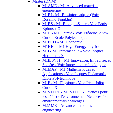
Master (DNM)
M1AME - M1 Advanced materials
engineering
M1BI - M1 Bio-informatique (Voie
Rosalind Franklin)
M1BS - M1 Biologie-Santé - Voie Boris
Ephrussi-X
M1C - M1 Chimie - Voie Fréderic Joliot-
Curie - Ecole Polytechnique
M1ECO - M1 Economie
M1HEP - M1 High Energy Physics
M1I - M1 Informatique - Voie Jacques
Herbrand - X
M1IESVIT - M1 Innovation, Entreprise, et
Société - Voie Innovation technologique
M1MAP - M1 Mathématiques et
Applications - Voie Jacques Hadamard -
École Polytechnique
M1P - M1 Physique - Voie Irène Joliot
Curie - X
M1STEPE - M1 STEPE - Sciences pour
les défis de l'environnement/Sciences for
environmentals challenges
M2AME - Advanced materials
engineering