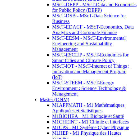
MScT-DEPP - MScT-Data and Economics
for Public Policy (DEPP)
MScT-DSB - MScT-Data Science for
Business
MScT-EDACF - MScT-Economics, Data
Analytics and Corporate Finance
MScT-EESM - MScT-Environmental
Engineering and Sustainability
Management
MScT-ESCLiP - MScT-Economics for
Smart Cities and Climate Policy
MScT-IOT - MScT-Internet of Things :
Innovation and Management Program
(IoT)
MScT-STEEM - MScT-Energy
Environment : Science Technology &
Management
Master (DNM)
M1APPMATH - M1 Mathématiques
Appliquées et Statistiques
M1BIOHEA - M1 Biologie et Santé
M1CHEINT - M1 Chimie et Interfaces
M1CPS - M1 Système Cyber Physique
M1HEP - M1 Physique des Hautes
Energies