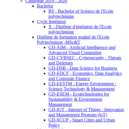
Catalogue 2019 - 2020
Bachelor
BS - Bachelor of Science de l'Ecole
polytechnique
Cycle Ingénieur
X - Diplôme d'ingénieur de l'Ecole
polytechnique
Diplôme de formation gradué de l'Ecole
Polytechnique -MSc&T
GD-AIM - Artificial Intelligence and
Advanced Visual Computing
GD-CYBSEC - Cybersecurity : Threats
and Defenses
GD-DSB - Data Science for Business
GD-EDCF - Economics, Data Analytics
and Corporate Finance
GD-EESTM - Energy Environment :
Science Technology & Management
GD-ESEM - Ecotechnologies for
Sustainability & Environment
Management
GD-IOT - Internet of Things : Innovation
and Management Program (IoT)
GD-SCUP - Smart Cities and Urban
Policy