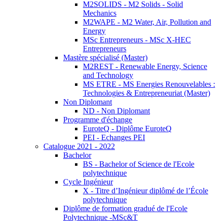
M2SOLIDS - M2 Solids - Solid
Mechanics
M2WAPE - M2 Water, Air, Pollution and
Energy
MSc Entrepreneurs - MSc X-HEC
Entrepreneurs
Mastère spécialisé (Master)
M2REST - Renewable Energy, Science
and Technology
MS ETRE - MS Energies Renouvelables :
Technologies & Entrepreneuriat (Master)
Non Diplomant
ND - Non Diplomant
Programme d'échange
EuroteQ - Diplôme EuroteQ
PEI - Echanges PEI
Catalogue 2021 - 2022
Bachelor
BS - Bachelor of Science de l'Ecole
polytechnique
Cycle Ingénieur
X - Titre d’Ingénieur diplômé de l’École
polytechnique
Diplôme de formation gradué de l'Ecole
Polytechnique -MSc&T