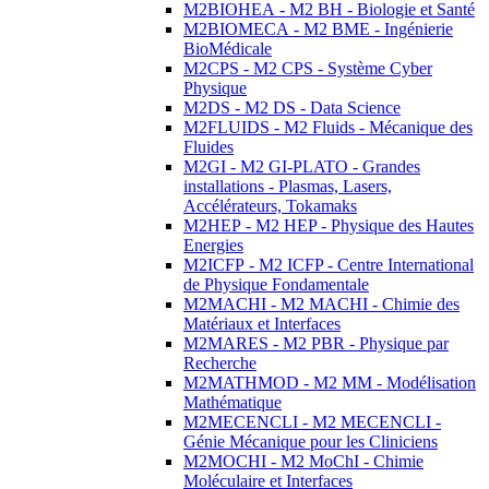
M2BIOHEA - M2 BH - Biologie et Santé
M2BIOMECA - M2 BME - Ingénierie
BioMédicale
M2CPS - M2 CPS - Système Cyber
Physique
M2DS - M2 DS - Data Science
M2FLUIDS - M2 Fluids - Mécanique des
Fluides
M2GI - M2 GI-PLATO - Grandes
installations - Plasmas, Lasers,
Accélérateurs, Tokamaks
M2HEP - M2 HEP - Physique des Hautes
Energies
M2ICFP - M2 ICFP - Centre International
de Physique Fondamentale
M2MACHI - M2 MACHI - Chimie des
Matériaux et Interfaces
M2MARES - M2 PBR - Physique par
Recherche
M2MATHMOD - M2 MM - Modélisation
Mathématique
M2MECENCLI - M2 MECENCLI -
Génie Mécanique pour les Cliniciens
M2MOCHI - M2 MoChI - Chimie
Moléculaire et Interfaces