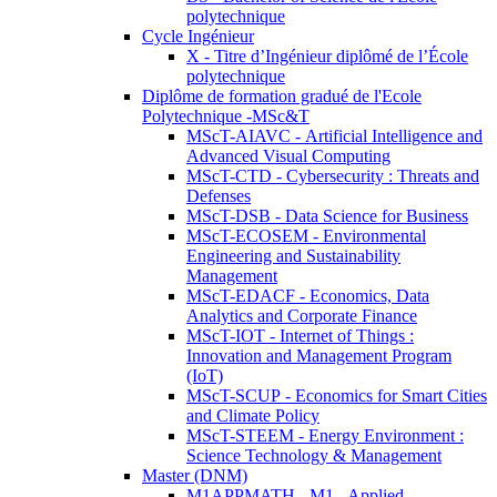
polytechnique
Cycle Ingénieur
X - Titre d’Ingénieur diplômé de l’École
polytechnique
Diplôme de formation gradué de l'Ecole
Polytechnique -MSc&T
MScT-AIAVC - Artificial Intelligence and
Advanced Visual Computing
MScT-CTD - Cybersecurity : Threats and
Defenses
MScT-DSB - Data Science for Business
MScT-ECOSEM - Environmental
Engineering and Sustainability
Management
MScT-EDACF - Economics, Data
Analytics and Corporate Finance
MScT-IOT - Internet of Things :
Innovation and Management Program
(IoT)
MScT-SCUP - Economics for Smart Cities
and Climate Policy
MScT-STEEM - Energy Environment :
Science Technology & Management
Master (DNM)
M1APPMATH - M1 - Applied