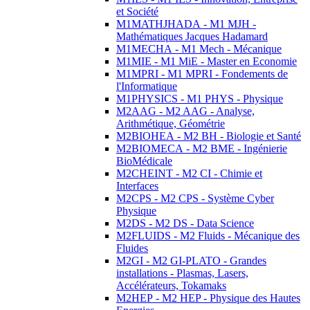
et Société
M1MATHJHADA - M1 MJH -
Mathématiques Jacques Hadamard
M1MECHA - M1 Mech - Mécanique
M1MIE - M1 MiE - Master en Economie
M1MPRI - M1 MPRI - Fondements de
l'Informatique
M1PHYSICS - M1 PHYS - Physique
M2AAG - M2 AAG - Analyse,
Arithmétique, Géométrie
M2BIOHEA - M2 BH - Biologie et Santé
M2BIOMECA - M2 BME - Ingénierie
BioMédicale
M2CHEINT - M2 CI - Chimie et
Interfaces
M2CPS - M2 CPS - Système Cyber
Physique
M2DS - M2 DS - Data Science
M2FLUIDS - M2 Fluids - Mécanique des
Fluides
M2GI - M2 GI-PLATO - Grandes
installations - Plasmas, Lasers,
Accélérateurs, Tokamaks
M2HEP - M2 HEP - Physique des Hautes