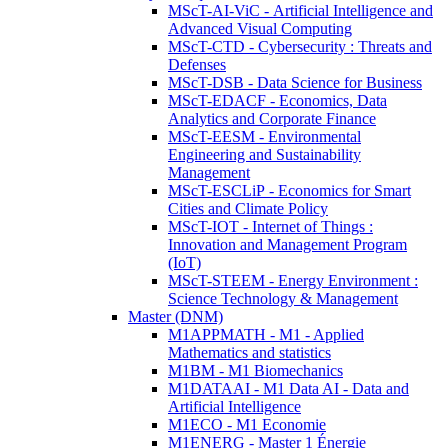
MScT-AI-ViC - Artificial Intelligence and
Advanced Visual Computing
MScT-CTD - Cybersecurity : Threats and
Defenses
MScT-DSB - Data Science for Business
MScT-EDACF - Economics, Data
Analytics and Corporate Finance
MScT-EESM - Environmental
Engineering and Sustainability
Management
MScT-ESCLiP - Economics for Smart
Cities and Climate Policy
MScT-IOT - Internet of Things :
Innovation and Management Program
(IoT)
MScT-STEEM - Energy Environment :
Science Technology & Management
Master (DNM)
M1APPMATH - M1 - Applied
Mathematics and statistics
M1BM - M1 Biomechanics
M1DATAAI - M1 Data AI - Data and
Artificial Intelligence
M1ECO - M1 Economie
M1ENERG - Master 1 Énergie