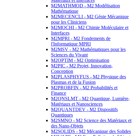
Matériaux et Interfaces
M2MATHMOD - M2 Modélisation
Mathématique
M2MECENCLI - M2 Génie Mécanique
pour les Cliniciens
M2MOCHI - M2 Chimie Moléculaire et
Interfaces
M2MPRI - M2 Fondements de
l'Informatique MPRI
M2MSV - M2 Mathématiques pour les
Sciences du Vivant
M2OPTIM - M2 Optimisation
M2PIC - M2 Projet, Innovation,
Conception
M2PLASPHYFUS - M2 Physique des
Plasmas et de la Fusion
M2PROBFIN - M2 Probabilités et
Finance
M2QNSLMT - M2 Quantique, Lumière,
Matériaux et Nanosciences
M2QUANTDEV - M2 Dispositifs
Quantiques
M2SMNO - M2 Science des Matériaux et
des Nano-Objets
M2SOLIDS - M2 Mécanique des Solides