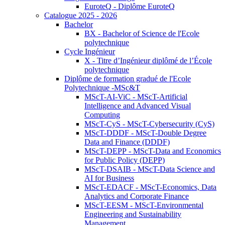
EuroteQ - Diplôme EuroteQ
Catalogue 2025 - 2026
Bachelor
BX - Bachelor of Science de l'Ecole
polytechnique
Cycle Ingénieur
X - Titre d’Ingénieur diplômé de l’École
polytechnique
Diplôme de formation gradué de l'Ecole
Polytechnique -MSc&T
MScT-AI-ViC - MScT-Artificial
Intelligence and Advanced Visual
Computing
MScT-CyS - MScT-Cybersecurity (CyS)
MScT-DDDF - MScT-Double Degree
Data and Finance (DDDF)
MScT-DEPP - MScT-Data and Economics
for Public Policy (DEPP)
MScT-DSAIB - MScT-Data Science and
AI for Business
MScT-EDACF - MScT-Economics, Data
Analytics and Corporate Finance
MScT-EESM - MScT-Environmental
Engineering and Sustainability
Management