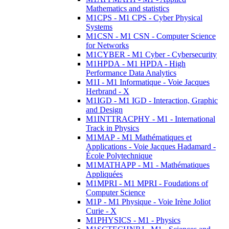
Mathematics and statistics
M1CPS - M1 CPS - Cyber Physical
Systems
M1CSN - M1 CSN - Computer Science
for Networks
M1CYBER - M1 Cyber - Cybersecurity
M1HPDA - M1 HPDA - High
Performance Data Analytics
M1I - M1 Informatique - Voie Jacques
Herbrand - X
M1IGD - M1 IGD - Interaction, Graphic
and Design
M1INTTRACPHY - M1 - International
Track in Physics
M1MAP - M1 Mathématiques et
Applications - Voie Jacques Hadamard -
École Polytechnique
M1MATHAPP - M1 - Mathématiques
Appliquées
M1MPRI - M1 MPRI - Foudations of
Computer Science
M1P - M1 Physique - Voie Irène Joliot
Curie - X
M1PHYSICS - M1 - Physics