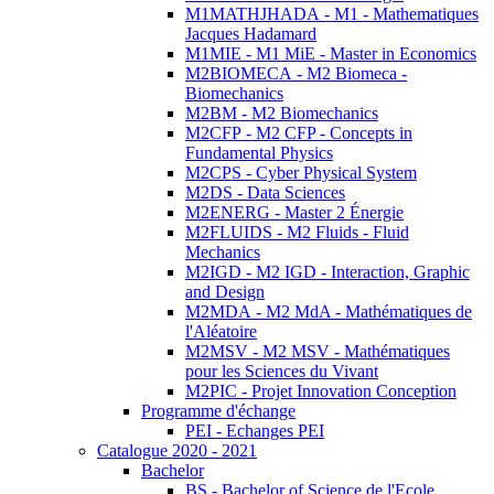
M1MATHJHADA - M1 - Mathematiques
Jacques Hadamard
M1MIE - M1 MiE - Master in Economics
M2BIOMECA - M2 Biomeca -
Biomechanics
M2BM - M2 Biomechanics
M2CFP - M2 CFP - Concepts in
Fundamental Physics
M2CPS - Cyber Physical System
M2DS - Data Sciences
M2ENERG - Master 2 Énergie
M2FLUIDS - M2 Fluids - Fluid
Mechanics
M2IGD - M2 IGD - Interaction, Graphic
and Design
M2MDA - M2 MdA - Mathématiques de
l'Aléatoire
M2MSV - M2 MSV - Mathématiques
pour les Sciences du Vivant
M2PIC - Projet Innovation Conception
Programme d'échange
PEI - Echanges PEI
Catalogue 2020 - 2021
Bachelor
BS - Bachelor of Science de l'Ecole