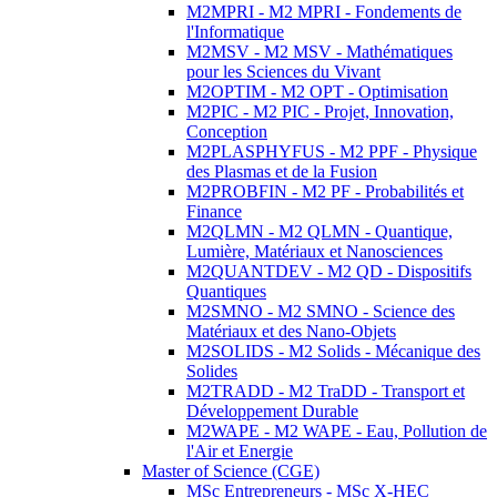
M2MPRI - M2 MPRI - Fondements de
l'Informatique
M2MSV - M2 MSV - Mathématiques
pour les Sciences du Vivant
M2OPTIM - M2 OPT - Optimisation
M2PIC - M2 PIC - Projet, Innovation,
Conception
M2PLASPHYFUS - M2 PPF - Physique
des Plasmas et de la Fusion
M2PROBFIN - M2 PF - Probabilités et
Finance
M2QLMN - M2 QLMN - Quantique,
Lumière, Matériaux et Nanosciences
M2QUANTDEV - M2 QD - Dispositifs
Quantiques
M2SMNO - M2 SMNO - Science des
Matériaux et des Nano-Objets
M2SOLIDS - M2 Solids - Mécanique des
Solides
M2TRADD - M2 TraDD - Transport et
Développement Durable
M2WAPE - M2 WAPE - Eau, Pollution de
l'Air et Energie
Master of Science (CGE)
MSc Entrepreneurs - MSc X-HEC