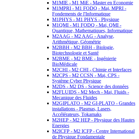
M1MIE - M1 MiE - Master en Economie
M1MPRI - M1 FODQ - Maj. MPRI -
Fondements de l'Informatique
M1PHYS - M1 PHYS - Physique
M1QMI - M1 FODQ - Maj. QMI -
Quantique, Mathematiques, Informatique
M2AAG - M2 AAG - Analyse,
Arithmétique, Géométrie
M2BBH - M2 BBH - Biologie,
Biotechnologie et Santé
M2BME - M2 BME - Ingénierie
BioMédicale
M2CHI - M2 CHI - Chimie et Interfaces
M2CPS - M2 CCSN - Maj. CPS -
Système Cyber Physique
M2DS - M2 DS - Science des données
M2FLUIDS - M2 Mech - Maj. Fluids -
Mecanique des Fluides
M2GIPLATO - M2 GI-PLATO - Grandes
installations - Plasmas, Lasers,
Accélérateurs, Tokamaks
M2HEP - M2 HEP - Physique des Hautes
Energies
M2ICFP - M2 ICFP - Centre International
de Physique Fondamentale