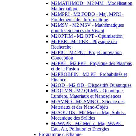
M2MATHMOD - M2 MM - Modélisation
Mathématique
M2MPRI - M2 FODQ - Maj. MPRI -
Fondements de l'Informatique
M2MSV - M2 MSV - Mathématiques
pour les Sciences du Vivant
M2OPTIM - M2 OPT - Optimisation
M2PBR - M2 PBR - Physique par
Recherche
M2PIC - M2 PIC - Projet Innovation
Conception
M2PPF - M2 PPF - Physique des Plasmas
et de la Fusion
M2PROBFIN - M2 PF - Probabilités et
Finance
M2QD - M2 QD - Dispositifs Quantiques
M2QLMN - M2 QLMN - Quantique,
Lumiere, Materiaux et Nanosciences
M2SMNO - M2 SMNO - Science des
Materiaux et des Nano-Objets
M2SOLIDS - M2 Mech - Maj. Solids -
Mecanique des Solides
M2WAPE - M2 Mech - Maj. WAPE -
Eau, Air, Pollution et Energies
Programme d'échange