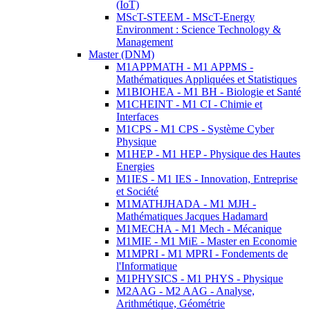
(IoT)
MScT-STEEM - MScT-Energy
Environment : Science Technology &
Management
Master (DNM)
M1APPMATH - M1 APPMS -
Mathématiques Appliquées et Statistiques
M1BIOHEA - M1 BH - Biologie et Santé
M1CHEINT - M1 CI - Chimie et
Interfaces
M1CPS - M1 CPS - Système Cyber
Physique
M1HEP - M1 HEP - Physique des Hautes
Energies
M1IES - M1 IES - Innovation, Entreprise
et Société
M1MATHJHADA - M1 MJH -
Mathématiques Jacques Hadamard
M1MECHA - M1 Mech - Mécanique
M1MIE - M1 MiE - Master en Economie
M1MPRI - M1 MPRI - Fondements de
l'Informatique
M1PHYSICS - M1 PHYS - Physique
M2AAG - M2 AAG - Analyse,
Arithmétique, Géométrie