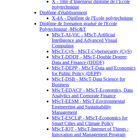
X - Titre d’Ingénieur diplômé de l’École
polytechnique
Diplôme d'établissement
X-4A - Diplôme de l'Ecole polytechnique
Diplôme de formation gradué de l'Ecole
Polytechnique -MSc&T
MScT-AI-ViC - MScT-Artificial
Intelligence and Advanced Visual
Computing
MScT-CyS - MScT-Cybersecurity (CyS)
MScT-DDDF - MScT-Double Degree
Data and Finance (DDDF)
MScT-DEPP - MScT-Data and Economics
for Public Policy (DEPP)
MScT-DSB - MScT-Data Science for
Business
MScT-EDACF - MScT-Economics, Data
Analytics and Corporate Finance
MScT-EESM - MScT-Environmental
Engineering and Sustainability
Management
MScT-ESCLiP - MScT-Economics for
Smart Cities and Climate Policy
MScT-IOT - MScT-Internet of Things :
Innovation and Management Program