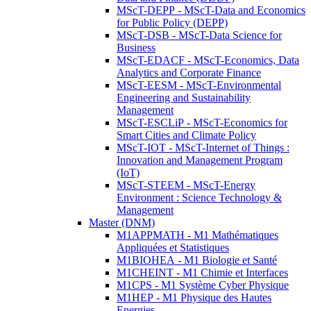
MScT-DEPP - MScT-Data and Economics
for Public Policy (DEPP)
MScT-DSB - MScT-Data Science for
Business
MScT-EDACF - MScT-Economics, Data
Analytics and Corporate Finance
MScT-EESM - MScT-Environmental
Engineering and Sustainability
Management
MScT-ESCLiP - MScT-Economics for
Smart Cities and Climate Policy
MScT-IOT - MScT-Internet of Things :
Innovation and Management Program
(IoT)
MScT-STEEM - MScT-Energy
Environment : Science Technology &
Management
Master (DNM)
M1APPMATH - M1 Mathématiques
Appliquées et Statistiques
M1BIOHEA - M1 Biologie et Santé
M1CHEINT - M1 Chimie et Interfaces
M1CPS - M1 Système Cyber Physique
M1HEP - M1 Physique des Hautes
Energies