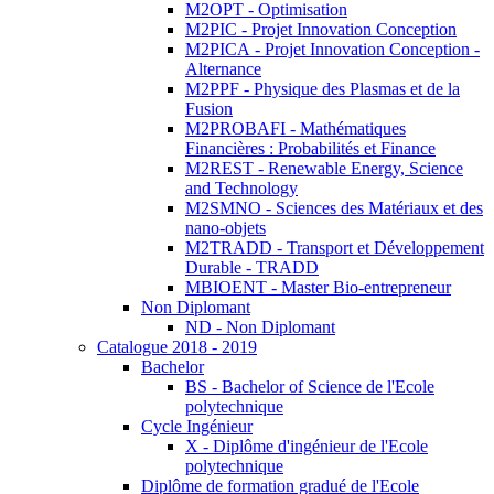
M2OPT - Optimisation
M2PIC - Projet Innovation Conception
M2PICA - Projet Innovation Conception -
Alternance
M2PPF - Physique des Plasmas et de la
Fusion
M2PROBAFI - Mathématiques
Financières : Probabilités et Finance
M2REST - Renewable Energy, Science
and Technology
M2SMNO - Sciences des Matériaux et des
nano-objets
M2TRADD - Transport et Développement
Durable - TRADD
MBIOENT - Master Bio-entrepreneur
Non Diplomant
ND - Non Diplomant
Catalogue 2018 - 2019
Bachelor
BS - Bachelor of Science de l'Ecole
polytechnique
Cycle Ingénieur
X - Diplôme d'ingénieur de l'Ecole
polytechnique
Diplôme de formation gradué de l'Ecole