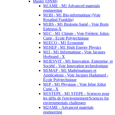
Master (DNM)
M1AME - M1 Advanced materials
engineering
M1BI - M1 Bio-informatique (Voie
Rosalind Franklin)
M1BS - M1 Biologie-Santé - Voie Boris
Ephrussi-X
M1C - M1 Chimie - Voie Fréderic Joliot-
Curie - Ecole Polytechnique
M1ECO - M1 Economie
M1HEP - M1 High Energy Physics
M1I - M1 Informatique - Voie Jacques
Herbrand - X
M1IESVIT - M1 Innovation, Entreprise, et
Société - Voie Innovation technologique
M1MAP - M1 Mathématiques et
Applications - Voie Jacques Hadamard -
École Polytechnique
M1P - M1 Physique - Voie Irène Joliot
Curie - X
M1STEPE - M1 STEPE - Sciences pour
les défis de l'environnement/Sciences for
environmentals challenges
M2AME - Advanced materials
engineering