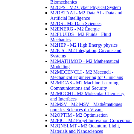
Biomechanics
M2CPS - M2 Cyber Physical System
M2DATAAI - M2 Data AI - Data and
Artificial Intelligence
M2DS - M2 Data Sciences
M2ENERG - M2 Énergie
M2FLUIDS - M2 Fluids - Fluid
Mechanics
M2HEP - M2 High Energy physics
M2ICS - M2 Integration, Circuits and
Systems
M2MATHMOD - M2 Mathematical
Modelling
M2MECENCLI - M2 Mecencli -
Mechanical Engineering for Clinicians
M2MICAS - M2 Machine Learning,
Communications and Security
M2MOCHI - M2 Molecular Chemistry
and Interfaces
M2MSV - M2 MSV - Mathématiques
pour les Sciences du Vivant
M2OPTIM - M2 Optimisation
M2PIC - M2 Projet Innovation Conception
M2QNSLMT - M2 Quantum, Light,
Materials and Nanosciences