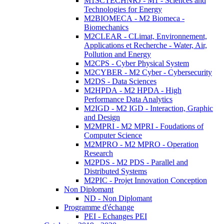
M1SCTECHNRJ - M1 - Sciences and
Technologies for Energy
M2BIOMECA - M2 Biomeca -
Biomechanics
M2CLEAR - CLimat, Environnement,
Applications et Recherche - Water, Air,
Pollution and Energy
M2CPS - Cyber Physical System
M2CYBER - M2 Cyber - Cybersecurity
M2DS - Data Sciences
M2HPDA - M2 HPDA - High
Performance Data Analytics
M2IGD - M2 IGD - Interaction, Graphic
and Design
M2MPRI - M2 MPRI - Foudations of
Computer Science
M2MPRO - M2 MPRO - Operation
Research
M2PDS - M2 PDS - Parallel and
Distributed Systems
M2PIC - Projet Innovation Conception
Non Diplomant
ND - Non Diplomant
Programme d'échange
PEI - Echanges PEI