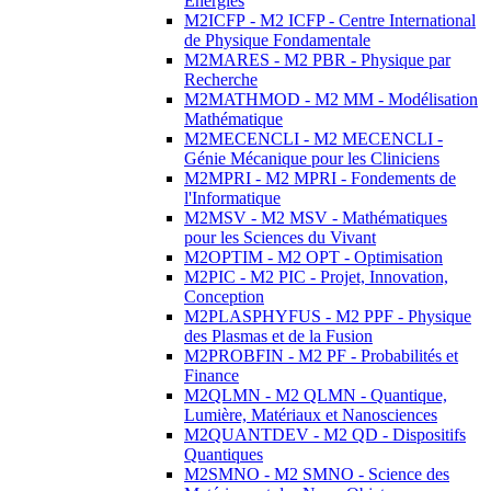
Energies
M2ICFP - M2 ICFP - Centre International
de Physique Fondamentale
M2MARES - M2 PBR - Physique par
Recherche
M2MATHMOD - M2 MM - Modélisation
Mathématique
M2MECENCLI - M2 MECENCLI -
Génie Mécanique pour les Cliniciens
M2MPRI - M2 MPRI - Fondements de
l'Informatique
M2MSV - M2 MSV - Mathématiques
pour les Sciences du Vivant
M2OPTIM - M2 OPT - Optimisation
M2PIC - M2 PIC - Projet, Innovation,
Conception
M2PLASPHYFUS - M2 PPF - Physique
des Plasmas et de la Fusion
M2PROBFIN - M2 PF - Probabilités et
Finance
M2QLMN - M2 QLMN - Quantique,
Lumière, Matériaux et Nanosciences
M2QUANTDEV - M2 QD - Dispositifs
Quantiques
M2SMNO - M2 SMNO - Science des