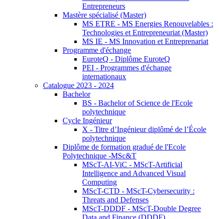
Entrepreneurs
Mastère spécialisé (Master)
MS ETRE - MS Energies Renouvelables :
Technologies et Entrepreneuriat (Master)
MS IE - MS Innovation et Entreprenariat
Programme d'échange
EuroteQ - Diplôme EuroteQ
PEI - Programmes d'échange
internationaux
Catalogue 2023 - 2024
Bachelor
BS - Bachelor of Science de l'Ecole
polytechnique
Cycle Ingénieur
X - Titre d’Ingénieur diplômé de l’École
polytechnique
Diplôme de formation gradué de l'Ecole
Polytechnique -MSc&T
MScT-AI-ViC - MScT-Artificial
Intelligence and Advanced Visual
Computing
MScT-CTD - MScT-Cybersecurity :
Threats and Defenses
MScT-DDDF - MScT-Double Degree
Data and Finance (DDDF)