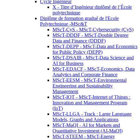
Cycle Ingénieur
X - Titre d’Ingénieur diplômé de l’École
polytechnique
Diplôme de formation gradué de l'Ecole
Polytechnique -MSc&T
MScT-CyS - MScT-Cybersecurity (CyS)
MScT-DDDF - MScT-Double Degree
Data and Finance (DDDF)
MScT-DEPP - MScT-Data and Economics
for Public Policy (DEPP)
MScT-DSAIB - MScT-Data Science and
AI for Business
MScT-EDACF - MScT-Economics, Data
Analytics and Corporate Finance
MScT-EESM - MScT-Environmental
Engineering and Sustainability
Management
MScT-IOT - MScT-Internet of Things :
Innovation and Management Program
(IoT)
MScT-LLGA - Track : Large Language
Models, Graphs and Applications
MScT-MaQI - AI for Markets and
Quantitative Investment (AI-MaQI)
MScT-STEEM - MScT-Energy