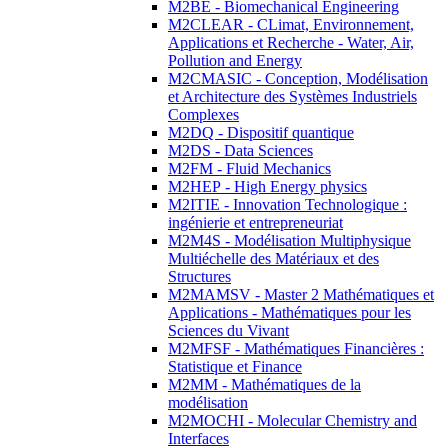
M2BE - Biomechanical Engineering
M2CLEAR - CLimat, Environnement,
Applications et Recherche - Water, Air,
Pollution and Energy
M2CMASIC - Conception, Modélisation
et Architecture des Systèmes Industriels
Complexes
M2DQ - Dispositif quantique
M2DS - Data Sciences
M2FM - Fluid Mechanics
M2HEP - High Energy physics
M2ITIE - Innovation Technologique :
ingénierie et entrepreneuriat
M2M4S - Modélisation Multiphysique
Multiéchelle des Matériaux et des
Structures
M2MAMSV - Master 2 Mathématiques et
Applications - Mathématiques pour les
Sciences du Vivant
M2MFSF - Mathématiques Financières :
Statistique et Finance
M2MM - Mathématiques de la
modélisation
M2MOCHI - Molecular Chemistry and
Interfaces