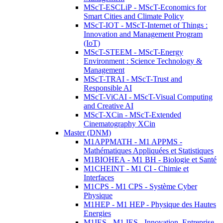
MScT-ESCLiP - MScT-Economics for
Smart Cities and Climate Policy
MScT-IOT - MScT-Internet of Things :
Innovation and Management Program
(IoT)
MScT-STEEM - MScT-Energy
Environment : Science Technology &
Management
MScT-TRAI - MScT-Trust and
Responsible AI
MScT-ViCAI - MScT-Visual Computing
and Creative AI
MScT-XCin - MScT-Extended
Cinematography XCin
Master (DNM)
M1APPMATH - M1 APPMS -
Mathématiques Appliquées et Statistiques
M1BIOHEA - M1 BH - Biologie et Santé
M1CHEINT - M1 CI - Chimie et
Interfaces
M1CPS - M1 CPS - Système Cyber
Physique
M1HEP - M1 HEP - Physique des Hautes
Energies
M1IES - M1 IES - Innovation, Entreprise