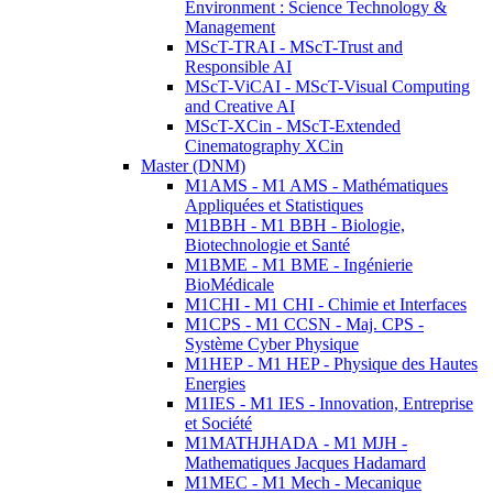
Environment : Science Technology &
Management
MScT-TRAI - MScT-Trust and
Responsible AI
MScT-ViCAI - MScT-Visual Computing
and Creative AI
MScT-XCin - MScT-Extended
Cinematography XCin
Master (DNM)
M1AMS - M1 AMS - Mathématiques
Appliquées et Statistiques
M1BBH - M1 BBH - Biologie,
Biotechnologie et Santé
M1BME - M1 BME - Ingénierie
BioMédicale
M1CHI - M1 CHI - Chimie et Interfaces
M1CPS - M1 CCSN - Maj. CPS -
Système Cyber Physique
M1HEP - M1 HEP - Physique des Hautes
Energies
M1IES - M1 IES - Innovation, Entreprise
et Société
M1MATHJHADA - M1 MJH -
Mathematiques Jacques Hadamard
M1MEC - M1 Mech - Mecanique