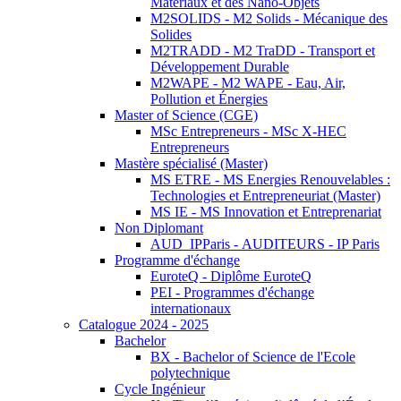
Matériaux et des Nano-Objets
M2SOLIDS - M2 Solids - Mécanique des
Solides
M2TRADD - M2 TraDD - Transport et
Développement Durable
M2WAPE - M2 WAPE - Eau, Air,
Pollution et Énergies
Master of Science (CGE)
MSc Entrepreneurs - MSc X-HEC
Entrepreneurs
Mastère spécialisé (Master)
MS ETRE - MS Energies Renouvelables :
Technologies et Entrepreneuriat (Master)
MS IE - MS Innovation et Entreprenariat
Non Diplomant
AUD_IPParis - AUDITEURS - IP Paris
Programme d'échange
EuroteQ - Diplôme EuroteQ
PEI - Programmes d'échange
internationaux
Catalogue 2024 - 2025
Bachelor
BX - Bachelor of Science de l'Ecole
polytechnique
Cycle Ingénieur