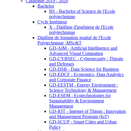
Catalogue 2019 - 2020
Bachelor
BS - Bachelor of Science de l'Ecole
polytechnique
Cycle Ingénieur
X - Diplôme d'ingénieur de l'Ecole
polytechnique
Diplôme de formation gradué de l'Ecole
Polytechnique -MSc&T
GD-AIM - Artificial Intelligence and
Advanced Visual Computing
GD-CYBSEC - Cybersecurity : Threats
and Defenses
GD-DSB - Data Science for Business
GD-EDCF - Economics, Data Analytics
and Corporate Finance
GD-EESTM - Energy Environment :
Science Technology & Management
GD-ESEM - Ecotechnologies for
Sustainability & Environment
Management
GD-IOT - Internet of Things : Innovation
and Management Program (IoT)
GD-SCUP - Smart Cities and Urban
Policy