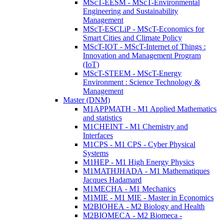
MScT-EESM - MScT-Environmental
Engineering and Sustainability
Management
MScT-ESCLiP - MScT-Economics for
Smart Cities and Climate Policy
MScT-IOT - MScT-Internet of Things :
Innovation and Management Program
(IoT)
MScT-STEEM - MScT-Energy
Environment : Science Technology &
Management
Master (DNM)
M1APPMATH - M1 Applied Mathematics
and statistics
M1CHEINT - M1 Chemistry and
Interfaces
M1CPS - M1 CPS - Cyber Physical
Systems
M1HEP - M1 High Energy Physics
M1MATHJHADA - M1 Mathematiques
Jacques Hadamard
M1MECHA - M1 Mechanics
M1MIE - M1 MIE - Master in Economics
M2BIOHEA - M2 Biology and Health
M2BIOMECA - M2 Biomeca -