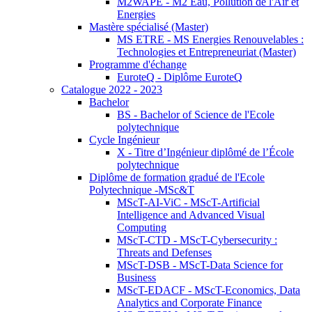
M2WAPE - M2 Eau, Pollution de l'Air et
Energies
Mastère spécialisé (Master)
MS ETRE - MS Energies Renouvelables :
Technologies et Entrepreneuriat (Master)
Programme d'échange
EuroteQ - Diplôme EuroteQ
Catalogue 2022 - 2023
Bachelor
BS - Bachelor of Science de l'Ecole
polytechnique
Cycle Ingénieur
X - Titre d’Ingénieur diplômé de l’École
polytechnique
Diplôme de formation gradué de l'Ecole
Polytechnique -MSc&T
MScT-AI-ViC - MScT-Artificial
Intelligence and Advanced Visual
Computing
MScT-CTD - MScT-Cybersecurity :
Threats and Defenses
MScT-DSB - MScT-Data Science for
Business
MScT-EDACF - MScT-Economics, Data
Analytics and Corporate Finance