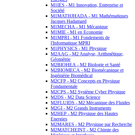
M1IES - M1 Innovation, Entreprise et
Société
M1MATHJHADA - M1 Mathématiques
Jacques Hadamard
M1MECHA - M1 Mécanique
M1MIE - M1 en Economie
M1MPRI - M1 Fondements de
l'Informatique MPRI
M1PHYSICS - M1 Physique
M2AAG - M2 Analyse, Arithmétique,
Géométrie
M2BIOHEA - M2 Biologie et Santé
M2BIOMECA - M2 Biomécanique et
Ingéniérie Biomédical
M2CFP - M2 Concepts en Physique
Fondamentale
M2CPS - M2 Système Cyber Physique
M2DS - M2 Data Science
M2FLUIDS - M2 Mécanique des Fluides
M2GI - M2 Grands Instruments
M2HEP - M2 Physique des Hautes
Energies
M2MARES - M2 Physique par Recherche
M2MATCHEINT - M2 Chimie des