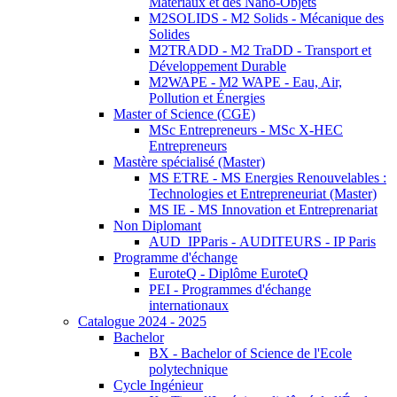
Matériaux et des Nano-Objets
M2SOLIDS - M2 Solids - Mécanique des
Solides
M2TRADD - M2 TraDD - Transport et
Développement Durable
M2WAPE - M2 WAPE - Eau, Air,
Pollution et Énergies
Master of Science (CGE)
MSc Entrepreneurs - MSc X-HEC
Entrepreneurs
Mastère spécialisé (Master)
MS ETRE - MS Energies Renouvelables :
Technologies et Entrepreneuriat (Master)
MS IE - MS Innovation et Entreprenariat
Non Diplomant
AUD_IPParis - AUDITEURS - IP Paris
Programme d'échange
EuroteQ - Diplôme EuroteQ
PEI - Programmes d'échange
internationaux
Catalogue 2024 - 2025
Bachelor
BX - Bachelor of Science de l'Ecole
polytechnique
Cycle Ingénieur