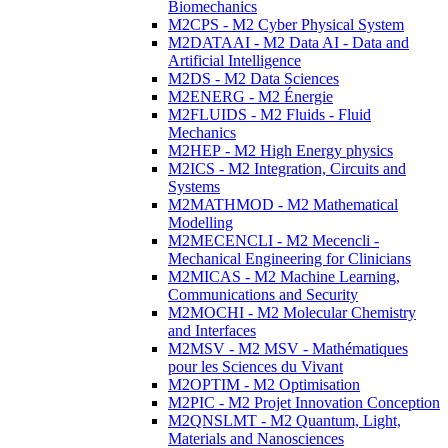
Biomechanics
M2CPS - M2 Cyber Physical System
M2DATAAI - M2 Data AI - Data and
Artificial Intelligence
M2DS - M2 Data Sciences
M2ENERG - M2 Énergie
M2FLUIDS - M2 Fluids - Fluid
Mechanics
M2HEP - M2 High Energy physics
M2ICS - M2 Integration, Circuits and
Systems
M2MATHMOD - M2 Mathematical
Modelling
M2MECENCLI - M2 Mecencli -
Mechanical Engineering for Clinicians
M2MICAS - M2 Machine Learning,
Communications and Security
M2MOCHI - M2 Molecular Chemistry
and Interfaces
M2MSV - M2 MSV - Mathématiques
pour les Sciences du Vivant
M2OPTIM - M2 Optimisation
M2PIC - M2 Projet Innovation Conception
M2QNSLMT - M2 Quantum, Light,
Materials and Nanosciences