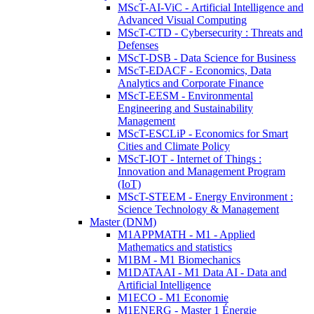
MScT-AI-ViC - Artificial Intelligence and
Advanced Visual Computing
MScT-CTD - Cybersecurity : Threats and
Defenses
MScT-DSB - Data Science for Business
MScT-EDACF - Economics, Data
Analytics and Corporate Finance
MScT-EESM - Environmental
Engineering and Sustainability
Management
MScT-ESCLiP - Economics for Smart
Cities and Climate Policy
MScT-IOT - Internet of Things :
Innovation and Management Program
(IoT)
MScT-STEEM - Energy Environment :
Science Technology & Management
Master (DNM)
M1APPMATH - M1 - Applied
Mathematics and statistics
M1BM - M1 Biomechanics
M1DATAAI - M1 Data AI - Data and
Artificial Intelligence
M1ECO - M1 Economie
M1ENERG - Master 1 Énergie