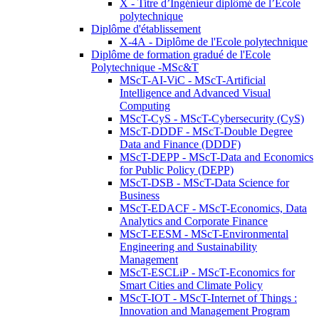
X - Titre d’Ingénieur diplômé de l’École
polytechnique
Diplôme d'établissement
X-4A - Diplôme de l'Ecole polytechnique
Diplôme de formation gradué de l'Ecole
Polytechnique -MSc&T
MScT-AI-ViC - MScT-Artificial
Intelligence and Advanced Visual
Computing
MScT-CyS - MScT-Cybersecurity (CyS)
MScT-DDDF - MScT-Double Degree
Data and Finance (DDDF)
MScT-DEPP - MScT-Data and Economics
for Public Policy (DEPP)
MScT-DSB - MScT-Data Science for
Business
MScT-EDACF - MScT-Economics, Data
Analytics and Corporate Finance
MScT-EESM - MScT-Environmental
Engineering and Sustainability
Management
MScT-ESCLiP - MScT-Economics for
Smart Cities and Climate Policy
MScT-IOT - MScT-Internet of Things :
Innovation and Management Program