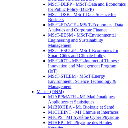
MScT-DEPP - MScT-Data and Economics
for Public Policy (DEPP)
MScT-DSB - MScT-Data Science for
Business
MScT-EDACF - MScT-Economics, Data
Analytics and Corporate Finance
MScT-EESM - MScT-Environmental
Engineering and Sustainability
Management
MScT-ESCLiP - MScT-Economics for
Smart Cities and Climate Policy
MScT-IOT - MScT-Internet of Things :
Innovation and Management Program
(IoT)
MScT-STEEM - MScT-Energy
Environment : Science Technology &
Management
Master (DNM)
M1APPMATH - M1 Mathématiques
Appliquées et Statistiques
M1BIOHEA - M1 Biologie et Santé
M1CHEINT - M1 Chimie et Interfaces
M1CPS - M1 Système Cyber Physique
M1HEP - M1 Physique des Hautes
Energies