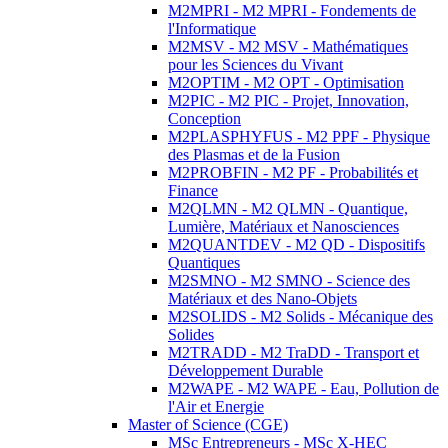
M2MPRI - M2 MPRI - Fondements de
l'Informatique
M2MSV - M2 MSV - Mathématiques
pour les Sciences du Vivant
M2OPTIM - M2 OPT - Optimisation
M2PIC - M2 PIC - Projet, Innovation,
Conception
M2PLASPHYFUS - M2 PPF - Physique
des Plasmas et de la Fusion
M2PROBFIN - M2 PF - Probabilités et
Finance
M2QLMN - M2 QLMN - Quantique,
Lumière, Matériaux et Nanosciences
M2QUANTDEV - M2 QD - Dispositifs
Quantiques
M2SMNO - M2 SMNO - Science des
Matériaux et des Nano-Objets
M2SOLIDS - M2 Solids - Mécanique des
Solides
M2TRADD - M2 TraDD - Transport et
Développement Durable
M2WAPE - M2 WAPE - Eau, Pollution de
l'Air et Energie
Master of Science (CGE)
MSc Entrepreneurs - MSc X-HEC