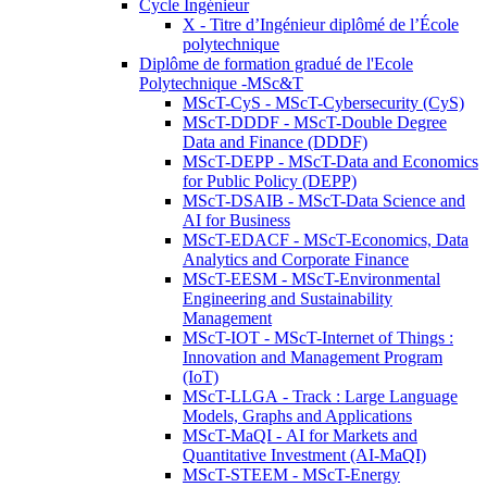
Cycle Ingénieur
X - Titre d’Ingénieur diplômé de l’École
polytechnique
Diplôme de formation gradué de l'Ecole
Polytechnique -MSc&T
MScT-CyS - MScT-Cybersecurity (CyS)
MScT-DDDF - MScT-Double Degree
Data and Finance (DDDF)
MScT-DEPP - MScT-Data and Economics
for Public Policy (DEPP)
MScT-DSAIB - MScT-Data Science and
AI for Business
MScT-EDACF - MScT-Economics, Data
Analytics and Corporate Finance
MScT-EESM - MScT-Environmental
Engineering and Sustainability
Management
MScT-IOT - MScT-Internet of Things :
Innovation and Management Program
(IoT)
MScT-LLGA - Track : Large Language
Models, Graphs and Applications
MScT-MaQI - AI for Markets and
Quantitative Investment (AI-MaQI)
MScT-STEEM - MScT-Energy