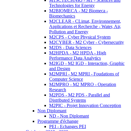
M1SCTECHNRJ - M1 - Sciences and
Technologies for Energy
M2BIOMECA - M2 Biomeca -
Biomechanics
M2CLEAR - CLimat, Environnement,
Applications et Recherche - Water, Air,
Pollution and Energy
M2CPS - Cyber Physical System
M2CYBER - M2 Cyber - Cybersecurity
M2DS - Data Sciences
M2HPDA - M2 HPDA - High
Performance Data Analytics
M2IGD - M2 IGD - Interaction, Graphic
and Design
M2MPRI - M2 MPRI - Foudations of
Computer Science
M2MPRO - M2 MPRO - Operation
Research
M2PDS - M2 PDS - Parallel and
Distributed Systems
M2PIC - Projet Innovation Conception
Non Diplomant
ND - Non Diplomant
Programme d'échange
PEI - Echanges PEI