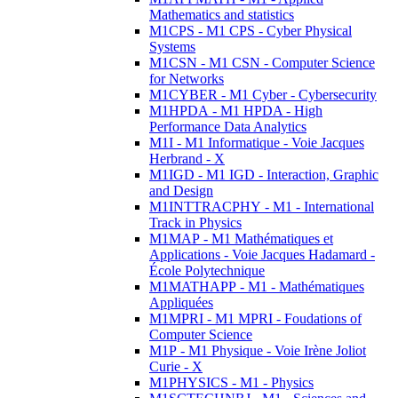
Mathematics and statistics
M1CPS - M1 CPS - Cyber Physical
Systems
M1CSN - M1 CSN - Computer Science
for Networks
M1CYBER - M1 Cyber - Cybersecurity
M1HPDA - M1 HPDA - High
Performance Data Analytics
M1I - M1 Informatique - Voie Jacques
Herbrand - X
M1IGD - M1 IGD - Interaction, Graphic
and Design
M1INTTRACPHY - M1 - International
Track in Physics
M1MAP - M1 Mathématiques et
Applications - Voie Jacques Hadamard -
École Polytechnique
M1MATHAPP - M1 - Mathématiques
Appliquées
M1MPRI - M1 MPRI - Foudations of
Computer Science
M1P - M1 Physique - Voie Irène Joliot
Curie - X
M1PHYSICS - M1 - Physics