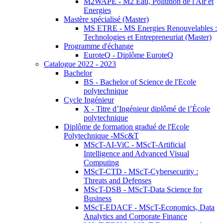
M2WAPE - M2 Eau, Pollution de l'Air et
Energies
Mastère spécialisé (Master)
MS ETRE - MS Energies Renouvelables :
Technologies et Entrepreneuriat (Master)
Programme d'échange
EuroteQ - Diplôme EuroteQ
Catalogue 2022 - 2023
Bachelor
BS - Bachelor of Science de l'Ecole
polytechnique
Cycle Ingénieur
X - Titre d’Ingénieur diplômé de l’École
polytechnique
Diplôme de formation gradué de l'Ecole
Polytechnique -MSc&T
MScT-AI-ViC - MScT-Artificial
Intelligence and Advanced Visual
Computing
MScT-CTD - MScT-Cybersecurity :
Threats and Defenses
MScT-DSB - MScT-Data Science for
Business
MScT-EDACF - MScT-Economics, Data
Analytics and Corporate Finance