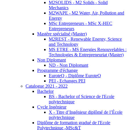
M2SOLIDS - M2 Solids - Solid
Mechanics
M2WAPE - M2 Water, Air, Pollution and
Energy
MSc Entrepreneurs - MSc X-HEC
Entrepreneurs
Mastère spécialisé (Master)
M2REST - Renewable Energy, Science
and Technology
MS ETRE - MS Energies Renouvelables :
Technologies & Entrepreneuriat (Master)
Non Diplomant
ND - Non Diplomant
Programme d'échange
EuroteQ - Diplôme EuroteQ
PEI - Echanges PEI
Catalogue 2021 - 2022
Bachelor
BS - Bachelor of Science de l'Ecole
polytechnique
Cycle Ingénieur
X - Titre d’Ingénieur diplômé de l’École
polytechnique
Diplôme de formation gradué de l'Ecole
Polytechnique -MSc&T