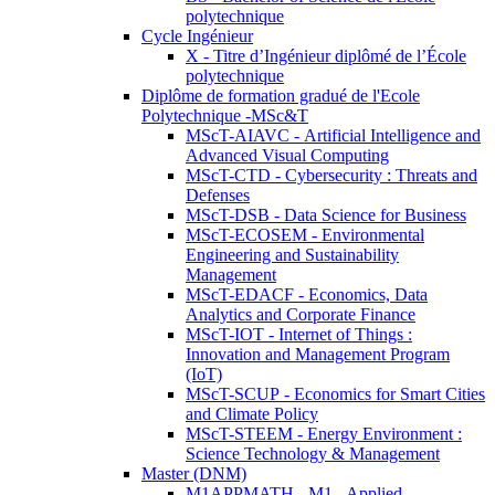
polytechnique
Cycle Ingénieur
X - Titre d’Ingénieur diplômé de l’École
polytechnique
Diplôme de formation gradué de l'Ecole
Polytechnique -MSc&T
MScT-AIAVC - Artificial Intelligence and
Advanced Visual Computing
MScT-CTD - Cybersecurity : Threats and
Defenses
MScT-DSB - Data Science for Business
MScT-ECOSEM - Environmental
Engineering and Sustainability
Management
MScT-EDACF - Economics, Data
Analytics and Corporate Finance
MScT-IOT - Internet of Things :
Innovation and Management Program
(IoT)
MScT-SCUP - Economics for Smart Cities
and Climate Policy
MScT-STEEM - Energy Environment :
Science Technology & Management
Master (DNM)
M1APPMATH - M1 - Applied