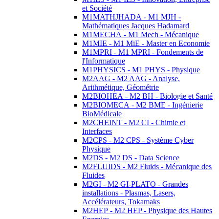
et Société
M1MATHJHADA - M1 MJH -
Mathématiques Jacques Hadamard
M1MECHA - M1 Mech - Mécanique
M1MIE - M1 MiE - Master en Economie
M1MPRI - M1 MPRI - Fondements de
l'Informatique
M1PHYSICS - M1 PHYS - Physique
M2AAG - M2 AAG - Analyse,
Arithmétique, Géométrie
M2BIOHEA - M2 BH - Biologie et Santé
M2BIOMECA - M2 BME - Ingénierie
BioMédicale
M2CHEINT - M2 CI - Chimie et
Interfaces
M2CPS - M2 CPS - Système Cyber
Physique
M2DS - M2 DS - Data Science
M2FLUIDS - M2 Fluids - Mécanique des
Fluides
M2GI - M2 GI-PLATO - Grandes
installations - Plasmas, Lasers,
Accélérateurs, Tokamaks
M2HEP - M2 HEP - Physique des Hautes