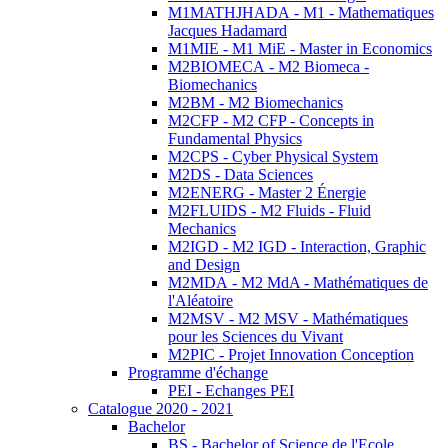
M1MATHJHADA - M1 - Mathematiques
Jacques Hadamard
M1MIE - M1 MiE - Master in Economics
M2BIOMECA - M2 Biomeca -
Biomechanics
M2BM - M2 Biomechanics
M2CFP - M2 CFP - Concepts in
Fundamental Physics
M2CPS - Cyber Physical System
M2DS - Data Sciences
M2ENERG - Master 2 Énergie
M2FLUIDS - M2 Fluids - Fluid
Mechanics
M2IGD - M2 IGD - Interaction, Graphic
and Design
M2MDA - M2 MdA - Mathématiques de
l'Aléatoire
M2MSV - M2 MSV - Mathématiques
pour les Sciences du Vivant
M2PIC - Projet Innovation Conception
Programme d'échange
PEI - Echanges PEI
Catalogue 2020 - 2021
Bachelor
BS - Bachelor of Science de l'Ecole