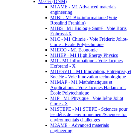
Master (DNM)
M1AME - M1 Advanced materials
engineering
M1BI - M1 Bio-informatique (Voie
Rosalind Franklin)
M1BS - M1 Biologie-Santé - Voie Boris
Ephrussi-X
M1C - M1 Chimie - Voie Fréderic Joliot-
Curie - Ecole Polytechnique
M1ECO - M1 Economie
M1HEP - M1 High Energy Physics
M1I - M1 Informatique - Voie Jacques
Herbrand - X
M1IESVIT - M1 Innovation, Entreprise, et
Société - Voie Innovation technologique
M1MAP - M1 Mathématiques et
Applications - Voie Jacques Hadamard -
École Polytechnique
M1P - M1 Physique - Voie Irène Joliot
Curie - X
M1STEPE - M1 STEPE - Sciences pour
les défis de l'environnement/Sciences for
environmentals challenges
M2AME - Advanced materials
engineering