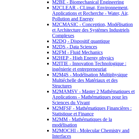
M2BE - Biomechanical Engineering
M2CLEAR - CLimat, Environnement,
Applications et Recherche - Water, Air,
Pollution and Energy
M2CMASIC - Conception, Modélisation
et Architecture des Systèmes Industriels
Complexes
M2DQ - Dispositif quantique
M2DS - Data Sciences
M2FM - Fluid Mechanics
M2HEP - High Energy physics
M2ITIE - Innovation Technologique :
ingénierie et entrepreneuriat
M2M4S - Modélisation Multiphysique
Multiéchelle des Matériaux et des
Structures
M2MAMSV - Master 2 Mathématiques et
Applications - Mathématiques pour les
Sciences du Vivant
M2MFSF - Mathématiques Financières :
Statistique et Finance
M2MM - Mathématiques de la
modélisation
M2MOCHI - Molecular Chemistry and
Interfaces