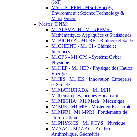
(IoT)
MScT-STEEM - MScT-Energy
Environment : Science Technology &
Management
Master (DNM)
M1APPMATH - M1 APPMS -
Mathématiques Appliquées et Statistiques
M1BIOHEA - M1 BH - Biologie et Santé
M1CHEINT - M1 CI - Chimie et
Interfaces
M1CPS - M1 CPS - Système Cyber
Physique
M1HEP - M1 HEP - Physique des Hautes
Energies
M1IES - M1 IES - Innovation, Entreprise
et Société
M1MATHJHADA - M1 MJH -
Mathématiques Jacques Hadamard
M1MECHA - M1 Mech - Mécanique
M1MIE - M1 MiE - Master en Economie
M1MPRI - M1 MPRI - Fondements de
l'Informatique
M1PHYSICS - M1 PHYS - Physique
M2AAG - M2 AAG - Analyse,
Arithmétique, Géométrie