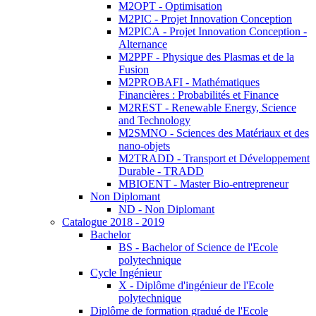
M2OPT - Optimisation
M2PIC - Projet Innovation Conception
M2PICA - Projet Innovation Conception -
Alternance
M2PPF - Physique des Plasmas et de la
Fusion
M2PROBAFI - Mathématiques
Financières : Probabilités et Finance
M2REST - Renewable Energy, Science
and Technology
M2SMNO - Sciences des Matériaux et des
nano-objets
M2TRADD - Transport et Développement
Durable - TRADD
MBIOENT - Master Bio-entrepreneur
Non Diplomant
ND - Non Diplomant
Catalogue 2018 - 2019
Bachelor
BS - Bachelor of Science de l'Ecole
polytechnique
Cycle Ingénieur
X - Diplôme d'ingénieur de l'Ecole
polytechnique
Diplôme de formation gradué de l'Ecole