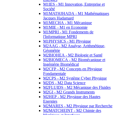
M1IES - M1 Innovation, Entreprise et
Société
M1MATHJHADA - M1 Mathématiques
Jacques Hadamard
M1MECHA - M1 Mécanique
M1MIE - M1 en Economie
M1MPRI - M1 Fondements de
l'Informatique MPRI
M1PHYSICS - M1 Physique
M2AAG - M2 Analyse, Arithmétique,
Géométrie
M2BIOHEA - M2 Biologie et Santé
M2BIOMECA - M2 Biomécanique et
Ingéniérie Biomédical
M2CFP - M2 Concepts en Physique
Fondamentale
M2CPS - M2 Système Cyber Physique
M2DS - M2 Data Science
M2FLUIDS - M2 Mécanique des Fluides
M2GI - M2 Grands Instruments
M2HEP - M2 Physique des Hautes
Energies
M2MARES - M2 Physique par Recherche
M2MATCHEINT - M2 Chimie des