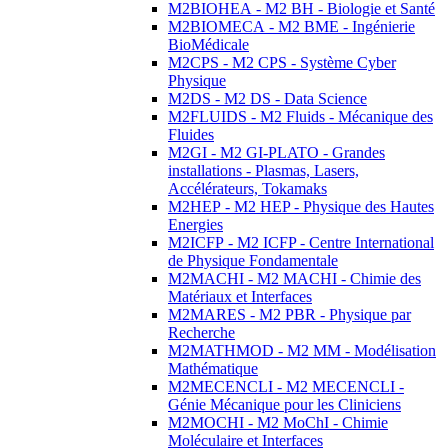
M2BIOHEA - M2 BH - Biologie et Santé
M2BIOMECA - M2 BME - Ingénierie
BioMédicale
M2CPS - M2 CPS - Système Cyber
Physique
M2DS - M2 DS - Data Science
M2FLUIDS - M2 Fluids - Mécanique des
Fluides
M2GI - M2 GI-PLATO - Grandes
installations - Plasmas, Lasers,
Accélérateurs, Tokamaks
M2HEP - M2 HEP - Physique des Hautes
Energies
M2ICFP - M2 ICFP - Centre International
de Physique Fondamentale
M2MACHI - M2 MACHI - Chimie des
Matériaux et Interfaces
M2MARES - M2 PBR - Physique par
Recherche
M2MATHMOD - M2 MM - Modélisation
Mathématique
M2MECENCLI - M2 MECENCLI -
Génie Mécanique pour les Cliniciens
M2MOCHI - M2 MoChI - Chimie
Moléculaire et Interfaces