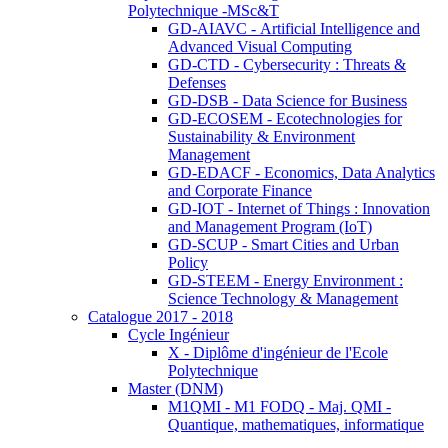
Polytechnique -MSc&T
GD-AIAVC - Artificial Intelligence and
Advanced Visual Computing
GD-CTD - Cybersecurity : Threats &
Defenses
GD-DSB - Data Science for Business
GD-ECOSEM - Ecotechnologies for
Sustainability & Environment
Management
GD-EDACF - Economics, Data Analytics
and Corporate Finance
GD-IOT - Internet of Things : Innovation
and Management Program (IoT)
GD-SCUP - Smart Cities and Urban
Policy
GD-STEEM - Energy Environment :
Science Technology & Management
Catalogue 2017 - 2018
Cycle Ingénieur
X - Diplôme d'ingénieur de l'Ecole
Polytechnique
Master (DNM)
M1QMI - M1 FODQ - Maj. QMI -
Quantique, mathematiques, informatique