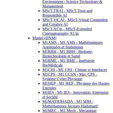
Environment : Science Technology &
Management
MScT-TRAI - MScT-Trust and
Responsible AI
MScT-ViCAI - MScT-Visual Computing
and Creative AI
MScT-XCin - MScT-Extended
Cinematography XCin
Master (DNM)
M1AMS - M1 AMS - Mathématiques
Appliquées et Statistiques
M1BBH - M1 BBH - Biologie,
Biotechnologie et Santé
M1BME - M1 BME - Ingénierie
BioMédicale
M1CHI - M1 CHI - Chimie et Interfaces
M1CPS - M1 CCSN - Maj. CPS -
Système Cyber Physique
M1HEP - M1 HEP - Physique des Hautes
Energies
M1IES - M1 IES - Innovation, Entreprise
et Société
M1MATHJHADA - M1 MJH -
Mathematiques Jacques Hadamard
M1MEC - M1 Mech - Mecanique