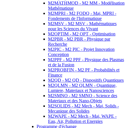
M2MATHMOD - M2 MM - Modélisation
Mathématique
M2MPRI - M2 FODQ - Maj. MPRI -
Fondements de l'Informatique
M2MSV - M2 MSV - Mathématiques
pour les Sciences du Vivant
M2OPTIM - M2 OPT - Optimisation
M2PBR - M2 PBR - Physique par
Recherche
M2PIC - M2 PIC - Projet Innovation
Conception
M2PPF - M2 PPF - Physique des Plasmas
et de la Fusion
M2PROBFIN - M2 PF - Probabilités et
Finance
M2QD - M2 QD - Dispositifs Quantiques
M2QLMN - M2 QLMN - Quantique,
Lumiere, Materiaux et Nanosciences
M2SMNO - M2 SMNO - Science des
Materiaux et des Nano-Objets
M2SOLIDS - M2 Mech - Maj. Solids -
Mecanique des Solides
M2WAPE - M2 Mech - Maj. WAPE -
Eau, Air, Pollution et Energies
Programme d'échange