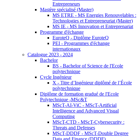
Entrepreneurs
Mastère spécialisé (Master)
MS ETRE - MS Energies Renouvelables :
Technologies et Entrepreneuriat (Master)
MS IE - MS Innovation et Entreprenariat
Programme d'échange
EuroteQ - Diplôme EuroteQ
PEI - Programmes d'échange
internationaux
Catalogue 2023 - 2024
Bachelor
BS - Bachelor of Science de l'Ecole
polytechnique
Cycle Ingénieur
X - Titre d’Ingénieur diplômé de l’École
polytechnique
Diplôme de formation gradué de l'Ecole
Polytechnique -MSc&T
MScT-AI-ViC - MScT-Artificial
Intelligence and Advanced Visual
Computing
MScT-CTD - MScT-Cybersecurity :
Threats and Defenses
MScT-DDDF - MScT-Double Degree
Data and Finance (DDDF)