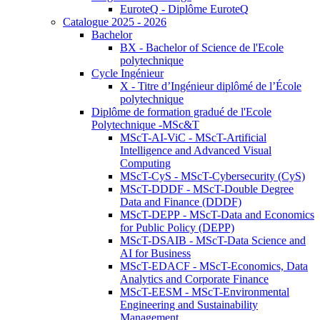
EuroteQ - Diplôme EuroteQ
Catalogue 2025 - 2026
Bachelor
BX - Bachelor of Science de l'Ecole
polytechnique
Cycle Ingénieur
X - Titre d’Ingénieur diplômé de l’École
polytechnique
Diplôme de formation gradué de l'Ecole
Polytechnique -MSc&T
MScT-AI-ViC - MScT-Artificial
Intelligence and Advanced Visual
Computing
MScT-CyS - MScT-Cybersecurity (CyS)
MScT-DDDF - MScT-Double Degree
Data and Finance (DDDF)
MScT-DEPP - MScT-Data and Economics
for Public Policy (DEPP)
MScT-DSAIB - MScT-Data Science and
AI for Business
MScT-EDACF - MScT-Economics, Data
Analytics and Corporate Finance
MScT-EESM - MScT-Environmental
Engineering and Sustainability
Management