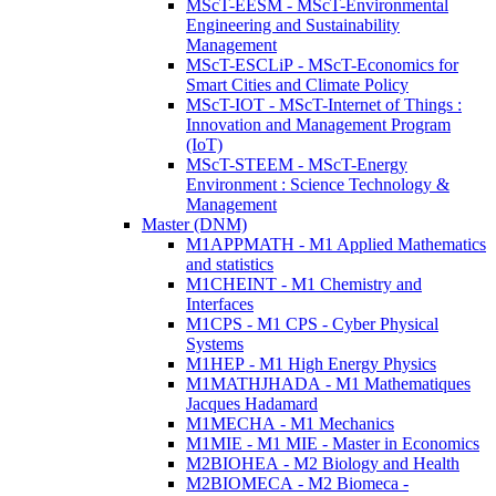
MScT-EESM - MScT-Environmental
Engineering and Sustainability
Management
MScT-ESCLiP - MScT-Economics for
Smart Cities and Climate Policy
MScT-IOT - MScT-Internet of Things :
Innovation and Management Program
(IoT)
MScT-STEEM - MScT-Energy
Environment : Science Technology &
Management
Master (DNM)
M1APPMATH - M1 Applied Mathematics
and statistics
M1CHEINT - M1 Chemistry and
Interfaces
M1CPS - M1 CPS - Cyber Physical
Systems
M1HEP - M1 High Energy Physics
M1MATHJHADA - M1 Mathematiques
Jacques Hadamard
M1MECHA - M1 Mechanics
M1MIE - M1 MIE - Master in Economics
M2BIOHEA - M2 Biology and Health
M2BIOMECA - M2 Biomeca -