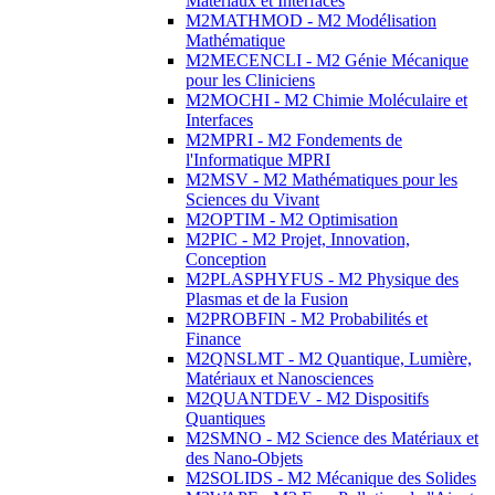
Matériaux et Interfaces
M2MATHMOD - M2 Modélisation
Mathématique
M2MECENCLI - M2 Génie Mécanique
pour les Cliniciens
M2MOCHI - M2 Chimie Moléculaire et
Interfaces
M2MPRI - M2 Fondements de
l'Informatique MPRI
M2MSV - M2 Mathématiques pour les
Sciences du Vivant
M2OPTIM - M2 Optimisation
M2PIC - M2 Projet, Innovation,
Conception
M2PLASPHYFUS - M2 Physique des
Plasmas et de la Fusion
M2PROBFIN - M2 Probabilités et
Finance
M2QNSLMT - M2 Quantique, Lumière,
Matériaux et Nanosciences
M2QUANTDEV - M2 Dispositifs
Quantiques
M2SMNO - M2 Science des Matériaux et
des Nano-Objets
M2SOLIDS - M2 Mécanique des Solides