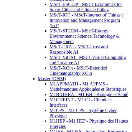
MScT-ESCLiP - MScT-Economics for
Smart Cities and Climate Policy
MScT-IOT - MScT-Internet of Things :
Innovation and Management Program
(IoT)
MScT-STEEM - MScT-Energy
Environment : Science Technology &
Management
MScT-TRAI - MScT-Trust and
Responsible AI
MScT-ViCAI - MScT-Visual Computing
and Creative AI
MScT-XCin - MScT-Extended
Cinematography XCin
Master (DNM)
M1APPMATH - M1 APPMS -
Mathématiques Appliquées et Statistiques
M1BIOHEA - M1 BH - Biologie et Santé
M1CHEINT - M1 CI - Chimie et
Interfaces
M1CPS - M1 CPS - Système Cyber
Physique
M1HEP - M1 HEP - Physique des Hautes
Energies
M1IES - M1 IES - Innovation, Entreprise