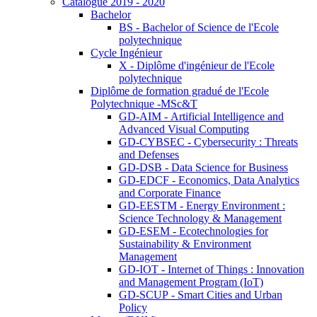
Catalogue 2019 - 2020
Bachelor
BS - Bachelor of Science de l'Ecole
polytechnique
Cycle Ingénieur
X - Diplôme d'ingénieur de l'Ecole
polytechnique
Diplôme de formation gradué de l'Ecole
Polytechnique -MSc&T
GD-AIM - Artificial Intelligence and
Advanced Visual Computing
GD-CYBSEC - Cybersecurity : Threats
and Defenses
GD-DSB - Data Science for Business
GD-EDCF - Economics, Data Analytics
and Corporate Finance
GD-EESTM - Energy Environment :
Science Technology & Management
GD-ESEM - Ecotechnologies for
Sustainability & Environment
Management
GD-IOT - Internet of Things : Innovation
and Management Program (IoT)
GD-SCUP - Smart Cities and Urban
Policy