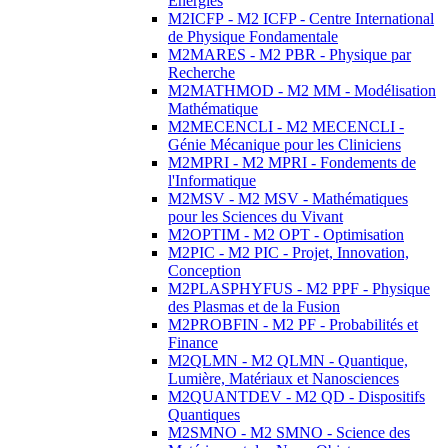
Energies
M2ICFP - M2 ICFP - Centre International
de Physique Fondamentale
M2MARES - M2 PBR - Physique par
Recherche
M2MATHMOD - M2 MM - Modélisation
Mathématique
M2MECENCLI - M2 MECENCLI -
Génie Mécanique pour les Cliniciens
M2MPRI - M2 MPRI - Fondements de
l'Informatique
M2MSV - M2 MSV - Mathématiques
pour les Sciences du Vivant
M2OPTIM - M2 OPT - Optimisation
M2PIC - M2 PIC - Projet, Innovation,
Conception
M2PLASPHYFUS - M2 PPF - Physique
des Plasmas et de la Fusion
M2PROBFIN - M2 PF - Probabilités et
Finance
M2QLMN - M2 QLMN - Quantique,
Lumière, Matériaux et Nanosciences
M2QUANTDEV - M2 QD - Dispositifs
Quantiques
M2SMNO - M2 SMNO - Science des