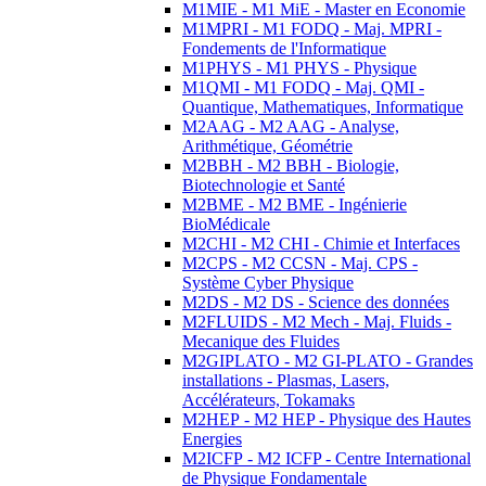
M1MIE - M1 MiE - Master en Economie
M1MPRI - M1 FODQ - Maj. MPRI -
Fondements de l'Informatique
M1PHYS - M1 PHYS - Physique
M1QMI - M1 FODQ - Maj. QMI -
Quantique, Mathematiques, Informatique
M2AAG - M2 AAG - Analyse,
Arithmétique, Géométrie
M2BBH - M2 BBH - Biologie,
Biotechnologie et Santé
M2BME - M2 BME - Ingénierie
BioMédicale
M2CHI - M2 CHI - Chimie et Interfaces
M2CPS - M2 CCSN - Maj. CPS -
Système Cyber Physique
M2DS - M2 DS - Science des données
M2FLUIDS - M2 Mech - Maj. Fluids -
Mecanique des Fluides
M2GIPLATO - M2 GI-PLATO - Grandes
installations - Plasmas, Lasers,
Accélérateurs, Tokamaks
M2HEP - M2 HEP - Physique des Hautes
Energies
M2ICFP - M2 ICFP - Centre International
de Physique Fondamentale