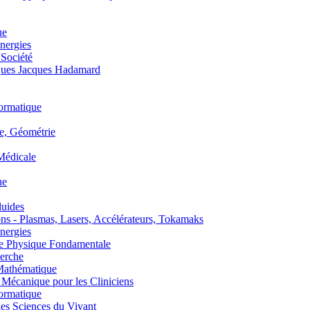
ue
nergies
 Société
es Jacques Hadamard
ormatique
, Géométrie
édicale
ue
uides
s - Plasmas, Lasers, Accélérateurs, Tokamaks
nergies
de Physique Fondamentale
erche
athématique
anique pour les Cliniciens
ormatique
s Sciences du Vivant