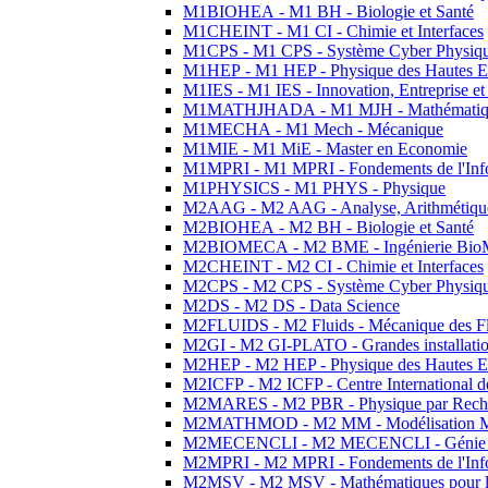
M1BIOHEA - M1 BH - Biologie et Santé
M1CHEINT - M1 CI - Chimie et Interfaces
M1CPS - M1 CPS - Système Cyber Physiq
M1HEP - M1 HEP - Physique des Hautes E
M1IES - M1 IES - Innovation, Entreprise et
M1MATHJHADA - M1 MJH - Mathématiqu
M1MECHA - M1 Mech - Mécanique
M1MIE - M1 MiE - Master en Economie
M1MPRI - M1 MPRI - Fondements de l'Inf
M1PHYSICS - M1 PHYS - Physique
M2AAG - M2 AAG - Analyse, Arithmétique
M2BIOHEA - M2 BH - Biologie et Santé
M2BIOMECA - M2 BME - Ingénierie BioM
M2CHEINT - M2 CI - Chimie et Interfaces
M2CPS - M2 CPS - Système Cyber Physiq
M2DS - M2 DS - Data Science
M2FLUIDS - M2 Fluids - Mécanique des Fl
M2GI - M2 GI-PLATO - Grandes installation
M2HEP - M2 HEP - Physique des Hautes E
M2ICFP - M2 ICFP - Centre International 
M2MARES - M2 PBR - Physique par Rech
M2MATHMOD - M2 MM - Modélisation M
M2MECENCLI - M2 MECENCLI - Génie Méc
M2MPRI - M2 MPRI - Fondements de l'Inf
M2MSV - M2 MSV - Mathématiques pour le