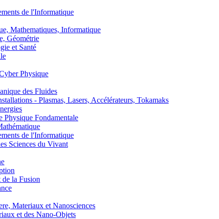
nts de l'Informatique
, Mathematiques, Informatique
, Géométrie
ie et Santé
le
Cyber Physique
nique des Fluides
lations - Plasmas, Lasers, Accélérateurs, Tokamaks
nergies
de Physique Fondamentale
athématique
nts de l'Informatique
s Sciences du Vivant
he
ption
 de la Fusion
ance
, Materiaux et Nanosciences
aux et des Nano-Objets