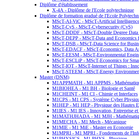
Diplôme d'établissement
X-4A - Diplôme de l'Ecole polytechnique
Diplôme de formation gradué de l'Ecole Polytec
MScT-AI-ViC - MScT-Artificial Intelligen
MScT-CyS - MScT-Cybersecurity (CyS)
MScT-DDDF - MScT-Double Degree Data 
MScT-DEPP - MScT-Data and Economics fo
MScT-DSB - MScT-Data Science for Busin
MScT-EDACF - MScT-Economics, Data Anal
MScT-EESM - MScT-Environmental Enginee
MScT-ESCLiP - MScT-Economics for Smart 
MScT-IOT - MScT-Internet of Things : Inn
MScT-STEEM - MScT-Energy Environment 
Master (DNM)
M1APPMATH - M1 APPMS - Mathématiques A
M1BIOHEA - M1 BH - Biologie et Santé
M1CHEINT - M1 CI - Chimie et Interfaces
M1CPS - M1 CPS - Système Cyber Physiq
M1HEP - M1 HEP - Physique des Hautes E
M1IES - M1 IES - Innovation, Entreprise et
M1MATHJHADA - M1 MJH - Mathématiqu
M1MECHA - M1 Mech - Mécanique
M1MIE - M1 MiE - Master en Economie
M1MPRI - M1 MPRI - Fondements de l'Inf
M1PHYSICS - M1 PHYS - Physique