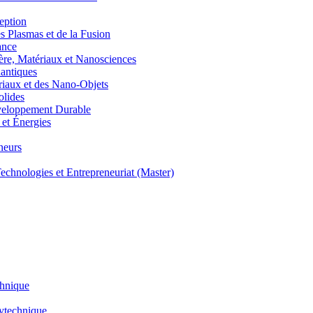
eption
lasmas et de la Fusion
ance
, Matériaux et Nanosciences
ntiques
aux et des Nano-Objets
lides
eloppement Durable
et Énergies
neurs
hnologies et Entrepreneuriat (Master)
chnique
lytechnique