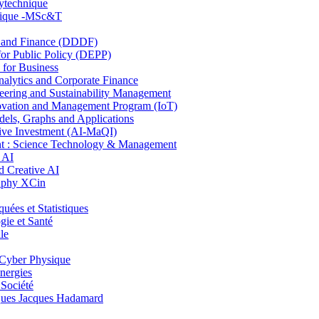
lytechnique
hnique -MSc&T
and Finance (DDDF)
r Public Policy (DEPP)
for Business
ytics and Corporate Finance
ring and Sustainability Management
ovation and Management Program (IoT)
ls, Graphs and Applications
ive Investment (AI-MaQI)
: Science Technology & Management
 AI
 Creative AI
aphy XCin
es et Statistiques
ie et Santé
le
Cyber Physique
nergies
 Société
es Jacques Hadamard