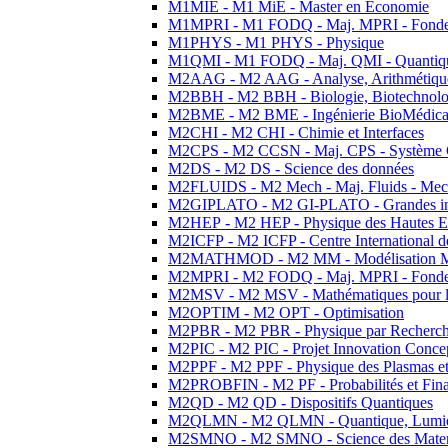
M1MIE - M1 MiE - Master en Economie
M1MPRI - M1 FODQ - Maj. MPRI - Fondeme
M1PHYS - M1 PHYS - Physique
M1QMI - M1 FODQ - Maj. QMI - Quantique
M2AAG - M2 AAG - Analyse, Arithmétique
M2BBH - M2 BBH - Biologie, Biotechnolog
M2BME - M2 BME - Ingénierie BioMédica
M2CHI - M2 CHI - Chimie et Interfaces
M2CPS - M2 CCSN - Maj. CPS - Système 
M2DS - M2 DS - Science des données
M2FLUIDS - M2 Mech - Maj. Fluids - Meca
M2GIPLATO - M2 GI-PLATO - Grandes instal
M2HEP - M2 HEP - Physique des Hautes E
M2ICFP - M2 ICFP - Centre International 
M2MATHMOD - M2 MM - Modélisation M
M2MPRI - M2 FODQ - Maj. MPRI - Fondeme
M2MSV - M2 MSV - Mathématiques pour le
M2OPTIM - M2 OPT - Optimisation
M2PBR - M2 PBR - Physique par Recherc
M2PIC - M2 PIC - Projet Innovation Conce
M2PPF - M2 PPF - Physique des Plasmas et
M2PROBFIN - M2 PF - Probabilités et Fin
M2QD - M2 QD - Dispositifs Quantiques
M2QLMN - M2 QLMN - Quantique, Lumiere
M2SMNO - M2 SMNO - Science des Materi