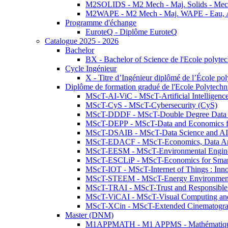
M2SOLIDS - M2 Mech - Maj. Solids - Meca
M2WAPE - M2 Mech - Maj. WAPE - Eau, Air
Programme d'échange
EuroteQ - Diplôme EuroteQ
Catalogue 2025 - 2026
Bachelor
BX - Bachelor of Science de l'Ecole polyte
Cycle Ingénieur
X - Titre d’Ingénieur diplômé de l’École po
Diplôme de formation gradué de l'Ecole Polytec
MScT-AI-ViC - MScT-Artificial Intelligen
MScT-CyS - MScT-Cybersecurity (CyS)
MScT-DDDF - MScT-Double Degree Data 
MScT-DEPP - MScT-Data and Economics fo
MScT-DSAIB - MScT-Data Science and AI 
MScT-EDACF - MScT-Economics, Data Anal
MScT-EESM - MScT-Environmental Enginee
MScT-ESCLiP - MScT-Economics for Smart 
MScT-IOT - MScT-Internet of Things : Inn
MScT-STEEM - MScT-Energy Environment 
MScT-TRAI - MScT-Trust and Responsible
MScT-ViCAI - MScT-Visual Computing and
MScT-XCin - MScT-Extended Cinematogr
Master (DNM)
M1APPMATH - M1 APPMS - Mathématiques A