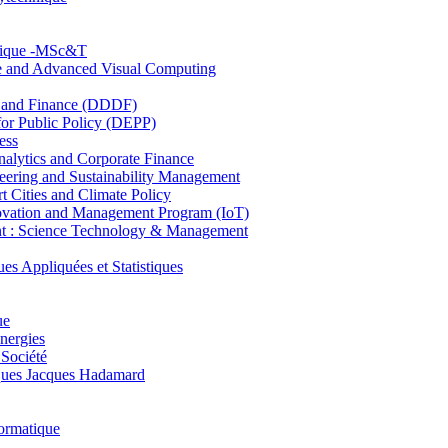
hnique -MSc&T
ce and Advanced Visual Computing
and Finance (DDDF)
r Public Policy (DEPP)
ess
ytics and Corporate Finance
ring and Sustainability Management
Cities and Climate Policy
ovation and Management Program (IoT)
: Science Technology & Management
ppliquées et Statistiques
ue
nergies
 Société
es Jacques Hadamard
ormatique