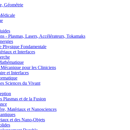
, Géométrie
édicale
ue
uides
s - Plasmas, Lasers, Accélérateurs, Tokamaks
nergies
de Physique Fondamentale
aux et Interfaces
erche
athématique
anique pour les Cliniciens
 et Interfaces
ormatique
s Sciences du Vivant
eption
lasmas et de la Fusion
ance
, Matériaux et Nanosciences
ntiques
aux et des Nano-Objets
lides