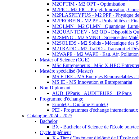
M2OPTIM - M2 OPT - Optimisation
M2PIC - M2 PIC - Projet, Innovation, Conc
M2PLASPHYFUS - M2 PPF - Physique des P
M2PROBFIN - M2 PF - Probabilités et Fin
M2QLMN - M2 QLMN - Quantique, Lumière
M2QUANTDEV - M2 QD - Dispositifs Qua
M2SMNO - M2 SMNO - Science des Matéri
M2SOLIDS - M2 Solids - Mécanique des So
M2TRADD - M2 TraDD - Transport et Dév
M2WAPE - M2 WAPE - Eau, Air, Pollution 
Master of Science (CGE)
MSc Entrepreneurs - MSc X-HEC Entrepre
Mastère spécialisé (Master)
MS ETRE - MS Energies Renouvelables : Tec
MS IE - MS Innovation et Entreprenariat
Non Diplomant
AUD_IPParis - AUDITEURS - IP Paris
Programme d'échange
EuroteQ - Diplôme EuroteQ
PEI - Programmes d'échange internationaux
Catalogue 2024 - 2025
Bachelor
BX - Bachelor of Science de l'Ecole polyte
Cycle Ingénieur
X - Titre d’Ingénieur diplômé de l’École po