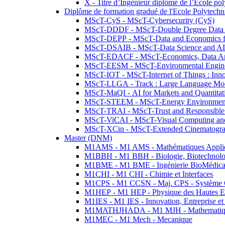
X - Titre d’Ingénieur diplômé de l’École po
Diplôme de formation gradué de l'Ecole Polytec
MScT-CyS - MScT-Cybersecurity (CyS)
MScT-DDDF - MScT-Double Degree Data 
MScT-DEPP - MScT-Data and Economics fo
MScT-DSAIB - MScT-Data Science and AI 
MScT-EDACF - MScT-Economics, Data Anal
MScT-EESM - MScT-Environmental Enginee
MScT-IOT - MScT-Internet of Things : Inn
MScT-LLGA - Track : Large Language Mode
MScT-MaQI - AI for Markets and Quantitat
MScT-STEEM - MScT-Energy Environment 
MScT-TRAI - MScT-Trust and Responsible
MScT-ViCAI - MScT-Visual Computing and
MScT-XCin - MScT-Extended Cinematogr
Master (DNM)
M1AMS - M1 AMS - Mathématiques Appliqué
M1BBH - M1 BBH - Biologie, Biotechnolog
M1BME - M1 BME - Ingénierie BioMédica
M1CHI - M1 CHI - Chimie et Interfaces
M1CPS - M1 CCSN - Maj. CPS - Système 
M1HEP - M1 HEP - Physique des Hautes E
M1IES - M1 IES - Innovation, Entreprise et
M1MATHJHADA - M1 MJH - Mathematiqu
M1MEC - M1 Mech - Mecanique