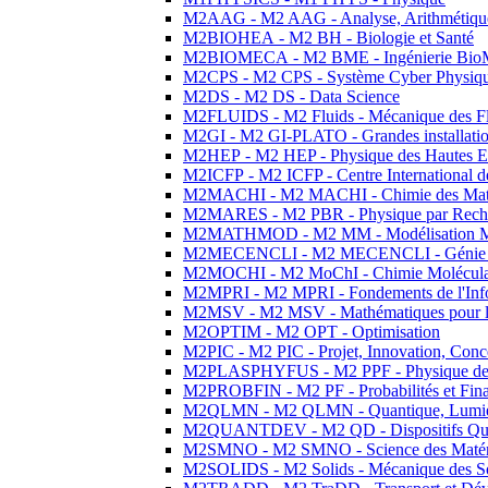
M2AAG - M2 AAG - Analyse, Arithmétique
M2BIOHEA - M2 BH - Biologie et Santé
M2BIOMECA - M2 BME - Ingénierie BioM
M2CPS - M2 CPS - Système Cyber Physiq
M2DS - M2 DS - Data Science
M2FLUIDS - M2 Fluids - Mécanique des Fl
M2GI - M2 GI-PLATO - Grandes installation
M2HEP - M2 HEP - Physique des Hautes E
M2ICFP - M2 ICFP - Centre International 
M2MACHI - M2 MACHI - Chimie des Matéri
M2MARES - M2 PBR - Physique par Rech
M2MATHMOD - M2 MM - Modélisation M
M2MECENCLI - M2 MECENCLI - Génie Méc
M2MOCHI - M2 MoChI - Chimie Moléculaire
M2MPRI - M2 MPRI - Fondements de l'Inf
M2MSV - M2 MSV - Mathématiques pour le
M2OPTIM - M2 OPT - Optimisation
M2PIC - M2 PIC - Projet, Innovation, Conc
M2PLASPHYFUS - M2 PPF - Physique des P
M2PROBFIN - M2 PF - Probabilités et Fin
M2QLMN - M2 QLMN - Quantique, Lumière
M2QUANTDEV - M2 QD - Dispositifs Qua
M2SMNO - M2 SMNO - Science des Matéri
M2SOLIDS - M2 Solids - Mécanique des So