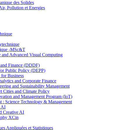
nique des Solides
, Pollution et Energies
chnique
lytechnique
hnique -MSc&T
ce and Advanced Visual Computing
and Finance (DDDF)
r Public Policy (DEPP)
for Business
ytics and Corporate Finance
ring and Sustainability Management
Cities and Climate Policy
ovation and Management Program (IoT)
: Science Technology & Management
 AI
 Creative AI
aphy XCin
ppliquées et Statistiques