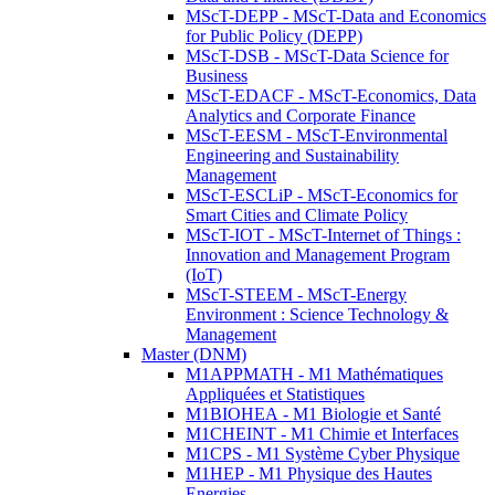
MScT-DEPP - MScT-Data and Economics
for Public Policy (DEPP)
MScT-DSB - MScT-Data Science for
Business
MScT-EDACF - MScT-Economics, Data
Analytics and Corporate Finance
MScT-EESM - MScT-Environmental
Engineering and Sustainability
Management
MScT-ESCLiP - MScT-Economics for
Smart Cities and Climate Policy
MScT-IOT - MScT-Internet of Things :
Innovation and Management Program
(IoT)
MScT-STEEM - MScT-Energy
Environment : Science Technology &
Management
Master (DNM)
M1APPMATH - M1 Mathématiques
Appliquées et Statistiques
M1BIOHEA - M1 Biologie et Santé
M1CHEINT - M1 Chimie et Interfaces
M1CPS - M1 Système Cyber Physique
M1HEP - M1 Physique des Hautes
Energies