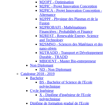
M2OPT - Optimisation
M2PIC - Projet Innovation Conception
M2PICA - Projet Innovation Conception -
Alternance
M2PPF - Physique des Plasmas et de la
Fusion
M2PROBAFI - Mathématiques
Financières : Probabilités et Finance
M2REST - Renewable Energy, Science
and Technology
M2SMNO - Sciences des Matériaux et des
nano-objets
M2TRADD - Transport et Développement
Durable - TRADD
MBIOENT - Master Bio-entrepreneur
Non Diplomant
ND - Non Diplomant
Catalogue 2018 - 2019
Bachelor
BS - Bachelor of Science de l'Ecole
polytechnique
Cycle Ingénieur
X - Diplôme d'ingénieur de l'Ecole
polytechnique
Diplôme de formation gradué de l'Ecole