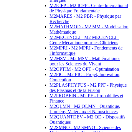
Energies
M2ICFP - M2 ICFP - Centre International
de Physique Fondamentale
M2MARES - M2 PBR - Physique par
Recherche
M2MATHMOD - M2 MM - Modélisation
Mathématique
M2MECENCLI - M2 MECENCLI -
Génie Mécanique pour les Cliniciens
M2MPRI - M2 MPRI - Fondements de
l'Informatique
M2MSV - M2 MSV - Mathématiques
pour les Sciences du Vivant
M2OPTIM - M2 OPT - Optimisation
M2PIC - M2 PIC - Projet, Innovation,
Conception
M2PLASPHYFUS - M2 PPF - Physique
des Plasmas et de la Fusion
M2PROBFIN - M2 PF - Probabilités et
Finance
M2QLMN - M2 QLMN - Quantique,
Lumière, Matériaux et Nanosciences
M2QUANTDEV - M2 QD - Dispositifs
Quantiques
M2SMNO - M2 SMNO - Science des