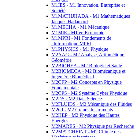
M1IES - M1 Innovation, Entreprise et
Société
M1MATHJHADA - M1 Mathématiques
Jacques Hadamard
M1MECHA - M1 Mécanique
M1MIE - M1 en Economie
M1MPRI - M1 Fondements de
l'Informatique MPRI
M1PHYSICS - M1 Physique
M2AAG - M2 Analyse, Arithmétique,
Géométrie
M2BIOHEA - M2 Biologie et Santé
M2BIOMECA - M2 Biomécanique et
Ingéniérie Biomédical
M2CFP - M2 Concepts en Physique
Fondamentale
M2CPS - M2 Système Cyber Physique
M2DS - M2 Data Science
M2FLUIDS - M2 Mécanique des Fluides
M2GI - M2 Grands Instruments
M2HEP - M2 Physique des Hautes
Energies
M2MARES - M2 Physique par Recherche
M2MATCHEINT - M2 Chimie des