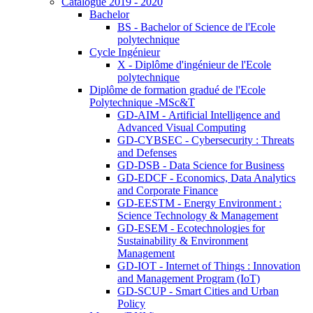
Catalogue 2019 - 2020
Bachelor
BS - Bachelor of Science de l'Ecole
polytechnique
Cycle Ingénieur
X - Diplôme d'ingénieur de l'Ecole
polytechnique
Diplôme de formation gradué de l'Ecole
Polytechnique -MSc&T
GD-AIM - Artificial Intelligence and
Advanced Visual Computing
GD-CYBSEC - Cybersecurity : Threats
and Defenses
GD-DSB - Data Science for Business
GD-EDCF - Economics, Data Analytics
and Corporate Finance
GD-EESTM - Energy Environment :
Science Technology & Management
GD-ESEM - Ecotechnologies for
Sustainability & Environment
Management
GD-IOT - Internet of Things : Innovation
and Management Program (IoT)
GD-SCUP - Smart Cities and Urban
Policy