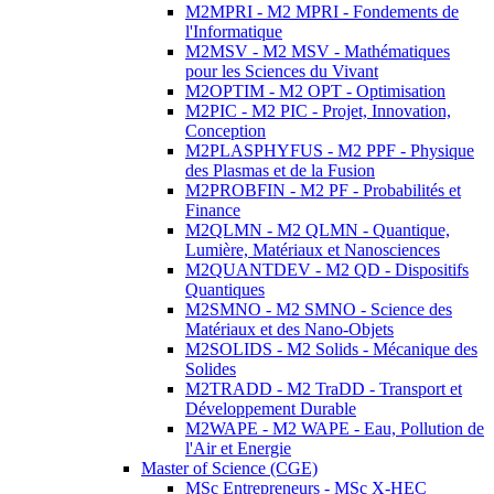
M2MPRI - M2 MPRI - Fondements de
l'Informatique
M2MSV - M2 MSV - Mathématiques
pour les Sciences du Vivant
M2OPTIM - M2 OPT - Optimisation
M2PIC - M2 PIC - Projet, Innovation,
Conception
M2PLASPHYFUS - M2 PPF - Physique
des Plasmas et de la Fusion
M2PROBFIN - M2 PF - Probabilités et
Finance
M2QLMN - M2 QLMN - Quantique,
Lumière, Matériaux et Nanosciences
M2QUANTDEV - M2 QD - Dispositifs
Quantiques
M2SMNO - M2 SMNO - Science des
Matériaux et des Nano-Objets
M2SOLIDS - M2 Solids - Mécanique des
Solides
M2TRADD - M2 TraDD - Transport et
Développement Durable
M2WAPE - M2 WAPE - Eau, Pollution de
l'Air et Energie
Master of Science (CGE)
MSc Entrepreneurs - MSc X-HEC