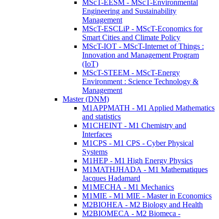
MScT-EESM - MScT-Environmental
Engineering and Sustainability
Management
MScT-ESCLiP - MScT-Economics for
Smart Cities and Climate Policy
MScT-IOT - MScT-Internet of Things :
Innovation and Management Program
(IoT)
MScT-STEEM - MScT-Energy
Environment : Science Technology &
Management
Master (DNM)
M1APPMATH - M1 Applied Mathematics
and statistics
M1CHEINT - M1 Chemistry and
Interfaces
M1CPS - M1 CPS - Cyber Physical
Systems
M1HEP - M1 High Energy Physics
M1MATHJHADA - M1 Mathematiques
Jacques Hadamard
M1MECHA - M1 Mechanics
M1MIE - M1 MIE - Master in Economics
M2BIOHEA - M2 Biology and Health
M2BIOMECA - M2 Biomeca -