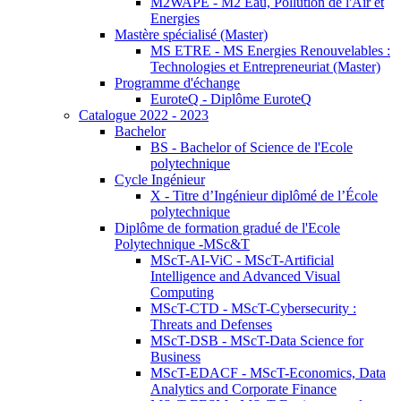
M2WAPE - M2 Eau, Pollution de l'Air et
Energies
Mastère spécialisé (Master)
MS ETRE - MS Energies Renouvelables :
Technologies et Entrepreneuriat (Master)
Programme d'échange
EuroteQ - Diplôme EuroteQ
Catalogue 2022 - 2023
Bachelor
BS - Bachelor of Science de l'Ecole
polytechnique
Cycle Ingénieur
X - Titre d’Ingénieur diplômé de l’École
polytechnique
Diplôme de formation gradué de l'Ecole
Polytechnique -MSc&T
MScT-AI-ViC - MScT-Artificial
Intelligence and Advanced Visual
Computing
MScT-CTD - MScT-Cybersecurity :
Threats and Defenses
MScT-DSB - MScT-Data Science for
Business
MScT-EDACF - MScT-Economics, Data
Analytics and Corporate Finance