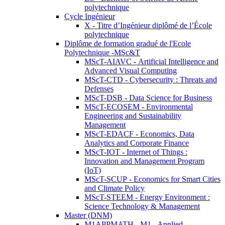
polytechnique
Cycle Ingénieur
X - Titre d’Ingénieur diplômé de l’École
polytechnique
Diplôme de formation gradué de l'Ecole
Polytechnique -MSc&T
MScT-AIAVC - Artificial Intelligence and
Advanced Visual Computing
MScT-CTD - Cybersecurity : Threats and
Defenses
MScT-DSB - Data Science for Business
MScT-ECOSEM - Environmental
Engineering and Sustainability
Management
MScT-EDACF - Economics, Data
Analytics and Corporate Finance
MScT-IOT - Internet of Things :
Innovation and Management Program
(IoT)
MScT-SCUP - Economics for Smart Cities
and Climate Policy
MScT-STEEM - Energy Environment :
Science Technology & Management
Master (DNM)
M1APPMATH - M1 - Applied