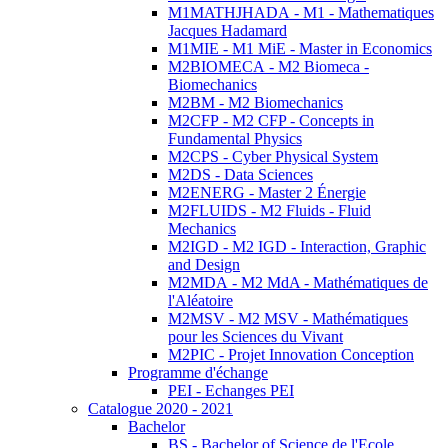
M1MATHJHADA - M1 - Mathematiques
Jacques Hadamard
M1MIE - M1 MiE - Master in Economics
M2BIOMECA - M2 Biomeca -
Biomechanics
M2BM - M2 Biomechanics
M2CFP - M2 CFP - Concepts in
Fundamental Physics
M2CPS - Cyber Physical System
M2DS - Data Sciences
M2ENERG - Master 2 Énergie
M2FLUIDS - M2 Fluids - Fluid
Mechanics
M2IGD - M2 IGD - Interaction, Graphic
and Design
M2MDA - M2 MdA - Mathématiques de
l'Aléatoire
M2MSV - M2 MSV - Mathématiques
pour les Sciences du Vivant
M2PIC - Projet Innovation Conception
Programme d'échange
PEI - Echanges PEI
Catalogue 2020 - 2021
Bachelor
BS - Bachelor of Science de l'Ecole