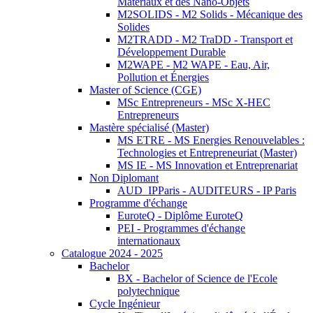
Matériaux et des Nano-Objets
M2SOLIDS - M2 Solids - Mécanique des
Solides
M2TRADD - M2 TraDD - Transport et
Développement Durable
M2WAPE - M2 WAPE - Eau, Air,
Pollution et Énergies
Master of Science (CGE)
MSc Entrepreneurs - MSc X-HEC
Entrepreneurs
Mastère spécialisé (Master)
MS ETRE - MS Energies Renouvelables :
Technologies et Entrepreneuriat (Master)
MS IE - MS Innovation et Entreprenariat
Non Diplomant
AUD_IPParis - AUDITEURS - IP Paris
Programme d'échange
EuroteQ - Diplôme EuroteQ
PEI - Programmes d'échange
internationaux
Catalogue 2024 - 2025
Bachelor
BX - Bachelor of Science de l'Ecole
polytechnique
Cycle Ingénieur