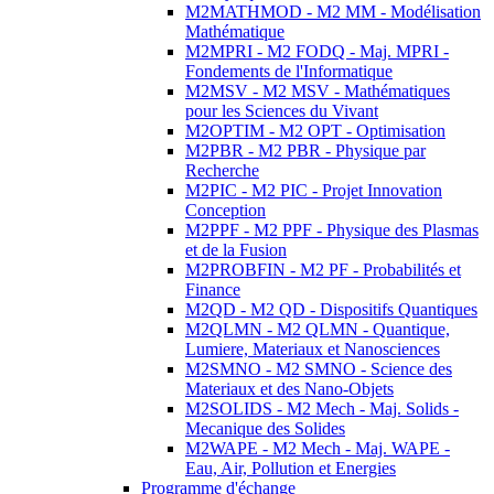
M2MATHMOD - M2 MM - Modélisation
Mathématique
M2MPRI - M2 FODQ - Maj. MPRI -
Fondements de l'Informatique
M2MSV - M2 MSV - Mathématiques
pour les Sciences du Vivant
M2OPTIM - M2 OPT - Optimisation
M2PBR - M2 PBR - Physique par
Recherche
M2PIC - M2 PIC - Projet Innovation
Conception
M2PPF - M2 PPF - Physique des Plasmas
et de la Fusion
M2PROBFIN - M2 PF - Probabilités et
Finance
M2QD - M2 QD - Dispositifs Quantiques
M2QLMN - M2 QLMN - Quantique,
Lumiere, Materiaux et Nanosciences
M2SMNO - M2 SMNO - Science des
Materiaux et des Nano-Objets
M2SOLIDS - M2 Mech - Maj. Solids -
Mecanique des Solides
M2WAPE - M2 Mech - Maj. WAPE -
Eau, Air, Pollution et Energies
Programme d'échange