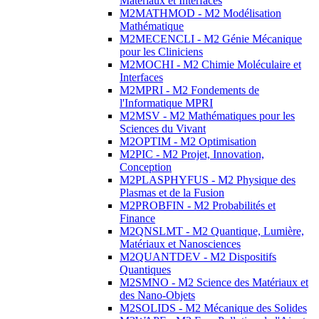
Matériaux et Interfaces
M2MATHMOD - M2 Modélisation
Mathématique
M2MECENCLI - M2 Génie Mécanique
pour les Cliniciens
M2MOCHI - M2 Chimie Moléculaire et
Interfaces
M2MPRI - M2 Fondements de
l'Informatique MPRI
M2MSV - M2 Mathématiques pour les
Sciences du Vivant
M2OPTIM - M2 Optimisation
M2PIC - M2 Projet, Innovation,
Conception
M2PLASPHYFUS - M2 Physique des
Plasmas et de la Fusion
M2PROBFIN - M2 Probabilités et
Finance
M2QNSLMT - M2 Quantique, Lumière,
Matériaux et Nanosciences
M2QUANTDEV - M2 Dispositifs
Quantiques
M2SMNO - M2 Science des Matériaux et
des Nano-Objets
M2SOLIDS - M2 Mécanique des Solides