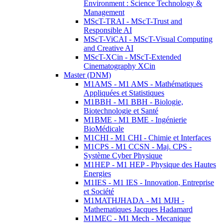
Environment : Science Technology &
Management
MScT-TRAI - MScT-Trust and
Responsible AI
MScT-ViCAI - MScT-Visual Computing
and Creative AI
MScT-XCin - MScT-Extended
Cinematography XCin
Master (DNM)
M1AMS - M1 AMS - Mathématiques
Appliquées et Statistiques
M1BBH - M1 BBH - Biologie,
Biotechnologie et Santé
M1BME - M1 BME - Ingénierie
BioMédicale
M1CHI - M1 CHI - Chimie et Interfaces
M1CPS - M1 CCSN - Maj. CPS -
Système Cyber Physique
M1HEP - M1 HEP - Physique des Hautes
Energies
M1IES - M1 IES - Innovation, Entreprise
et Société
M1MATHJHADA - M1 MJH -
Mathematiques Jacques Hadamard
M1MEC - M1 Mech - Mecanique