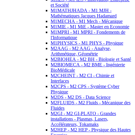
et Société
M1MATHJHADA - M1 MJH -
Mathématiques Jacques Hadamard
M1MECHA - M1 Mech - Mécanique
M1MIE - M1 MiE - Master en Economie
M1MPRI - M1 MPRI - Fondements de
l'Informatique
M1PHYSICS - M1 PHYS - Physique
M2AAG - M2 AAG - Analyse,
Arithmétique, Géométrie
M2BIOHEA - M2 BH - Biologie et Santé
M2BIOMECA - M2 BME - Ingénierie
BioMédicale
M2CHEINT - M2 CI - Chimie et
Interfaces
M2CPS - M2 CPS - Système Cyber
Physique
M2DS - M2 DS - Data Science
M2FLUIDS - M2 Fluids - Mécanique des
Fluides
M2GI - M2 GI-PLATO - Grandes
installations - Plasmas, Lasers,
Accélérateurs, Tokamaks
M2HEP - M2 HEP - Physique des Hautes