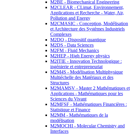
M2BE - Biomechanical Engineering
M2CLEAR - CLimat, Environnement,
Applications et Recherche - Water, Air,
Pollution and Energy
M2CMASIC - Conception, Modélisation
et Architecture des Systèmes Industriels
Complexes
M2DQ - Dispositif quantique
M2DS - Data Sciences
M2FM - Fluid Mechanics
M2HEP - High Energy physics
M2ITIE - Innovation Technologique :
ingénierie et entrepreneuriat
M2M4S - Modélisation Multiphysique
Multiéchelle des Matériaux et des
Structures
M2MAMSV - Master 2 Mathématiques et
Applications - Mathématiques pour les
Sciences du Vivant
M2MFSF - Mathématiques Financières :
Statistique et Finance
M2MM - Mathématiques de la
modélisation
M2MOCHI - Molecular Chemistry and
Interfaces