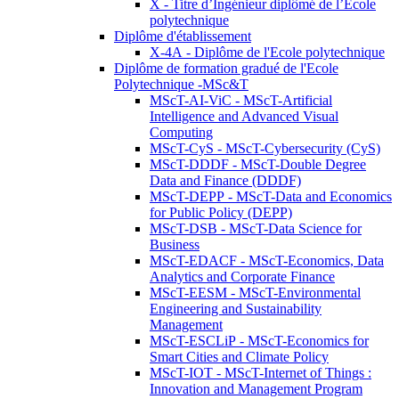
X - Titre d’Ingénieur diplômé de l’École
polytechnique
Diplôme d'établissement
X-4A - Diplôme de l'Ecole polytechnique
Diplôme de formation gradué de l'Ecole
Polytechnique -MSc&T
MScT-AI-ViC - MScT-Artificial
Intelligence and Advanced Visual
Computing
MScT-CyS - MScT-Cybersecurity (CyS)
MScT-DDDF - MScT-Double Degree
Data and Finance (DDDF)
MScT-DEPP - MScT-Data and Economics
for Public Policy (DEPP)
MScT-DSB - MScT-Data Science for
Business
MScT-EDACF - MScT-Economics, Data
Analytics and Corporate Finance
MScT-EESM - MScT-Environmental
Engineering and Sustainability
Management
MScT-ESCLiP - MScT-Economics for
Smart Cities and Climate Policy
MScT-IOT - MScT-Internet of Things :
Innovation and Management Program