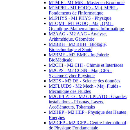
M1MIE - M1 MiE - Master en Economie
M1MPRI - M1 FODQ - Maj. MPRI -
Fondements de l'Informatique
M1PHYS - M1 PHYS - Physique
M1QMI - M1 FODQ - Maj. QMI -
Quantique, Mathematiques, Informatique
M2AAG - M2 AAG - Analyse,
Arithmétique, Géométrie
M2BBH - M2 BBH - Biologie,
Biotechnologie et Santé
M2BME - M2 BME - Ingénierie
BioMédicale
M2CHI - M2 CHI - Chimie et Interfaces
M2CPS - M2 CCSN - Maj. CPS -
Système Cyber Physique
M2DS - M2 DS - Science des données
M2FLUIDS - M2 Mech - Maj. Fluids -
Mecanique des Fluides
M2GIPLATO - M2 GI-PLATO - Grandes
installations - Plasmas, Lasers,
Accélérateurs, Tokamaks
M2HEP - M2 HEP - Physique des Hautes
Energies
M2ICFP - M2 ICFP - Centre International
de Physique Fondamentale