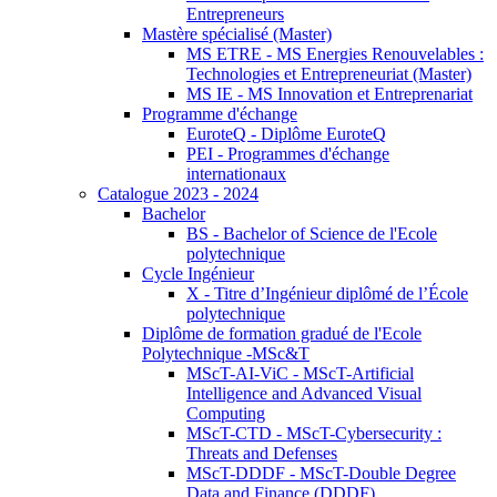
Entrepreneurs
Mastère spécialisé (Master)
MS ETRE - MS Energies Renouvelables :
Technologies et Entrepreneuriat (Master)
MS IE - MS Innovation et Entreprenariat
Programme d'échange
EuroteQ - Diplôme EuroteQ
PEI - Programmes d'échange
internationaux
Catalogue 2023 - 2024
Bachelor
BS - Bachelor of Science de l'Ecole
polytechnique
Cycle Ingénieur
X - Titre d’Ingénieur diplômé de l’École
polytechnique
Diplôme de formation gradué de l'Ecole
Polytechnique -MSc&T
MScT-AI-ViC - MScT-Artificial
Intelligence and Advanced Visual
Computing
MScT-CTD - MScT-Cybersecurity :
Threats and Defenses
MScT-DDDF - MScT-Double Degree
Data and Finance (DDDF)