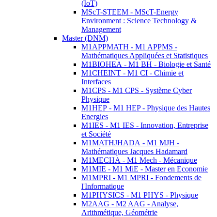
(IoT)
MScT-STEEM - MScT-Energy
Environment : Science Technology &
Management
Master (DNM)
M1APPMATH - M1 APPMS -
Mathématiques Appliquées et Statistiques
M1BIOHEA - M1 BH - Biologie et Santé
M1CHEINT - M1 CI - Chimie et
Interfaces
M1CPS - M1 CPS - Système Cyber
Physique
M1HEP - M1 HEP - Physique des Hautes
Energies
M1IES - M1 IES - Innovation, Entreprise
et Société
M1MATHJHADA - M1 MJH -
Mathématiques Jacques Hadamard
M1MECHA - M1 Mech - Mécanique
M1MIE - M1 MiE - Master en Economie
M1MPRI - M1 MPRI - Fondements de
l'Informatique
M1PHYSICS - M1 PHYS - Physique
M2AAG - M2 AAG - Analyse,
Arithmétique, Géométrie