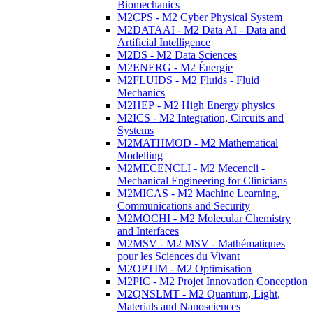
Biomechanics
M2CPS - M2 Cyber Physical System
M2DATAAI - M2 Data AI - Data and
Artificial Intelligence
M2DS - M2 Data Sciences
M2ENERG - M2 Énergie
M2FLUIDS - M2 Fluids - Fluid
Mechanics
M2HEP - M2 High Energy physics
M2ICS - M2 Integration, Circuits and
Systems
M2MATHMOD - M2 Mathematical
Modelling
M2MECENCLI - M2 Mecencli -
Mechanical Engineering for Clinicians
M2MICAS - M2 Machine Learning,
Communications and Security
M2MOCHI - M2 Molecular Chemistry
and Interfaces
M2MSV - M2 MSV - Mathématiques
pour les Sciences du Vivant
M2OPTIM - M2 Optimisation
M2PIC - M2 Projet Innovation Conception
M2QNSLMT - M2 Quantum, Light,
Materials and Nanosciences