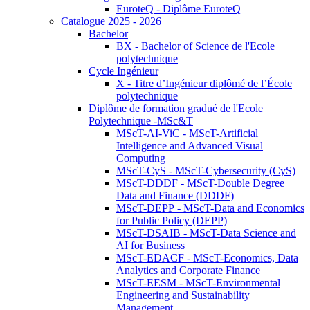
EuroteQ - Diplôme EuroteQ
Catalogue 2025 - 2026
Bachelor
BX - Bachelor of Science de l'Ecole
polytechnique
Cycle Ingénieur
X - Titre d’Ingénieur diplômé de l’École
polytechnique
Diplôme de formation gradué de l'Ecole
Polytechnique -MSc&T
MScT-AI-ViC - MScT-Artificial
Intelligence and Advanced Visual
Computing
MScT-CyS - MScT-Cybersecurity (CyS)
MScT-DDDF - MScT-Double Degree
Data and Finance (DDDF)
MScT-DEPP - MScT-Data and Economics
for Public Policy (DEPP)
MScT-DSAIB - MScT-Data Science and
AI for Business
MScT-EDACF - MScT-Economics, Data
Analytics and Corporate Finance
MScT-EESM - MScT-Environmental
Engineering and Sustainability
Management