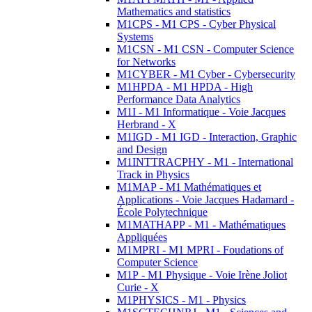
Mathematics and statistics
M1CPS - M1 CPS - Cyber Physical
Systems
M1CSN - M1 CSN - Computer Science
for Networks
M1CYBER - M1 Cyber - Cybersecurity
M1HPDA - M1 HPDA - High
Performance Data Analytics
M1I - M1 Informatique - Voie Jacques
Herbrand - X
M1IGD - M1 IGD - Interaction, Graphic
and Design
M1INTTRACPHY - M1 - International
Track in Physics
M1MAP - M1 Mathématiques et
Applications - Voie Jacques Hadamard -
École Polytechnique
M1MATHAPP - M1 - Mathématiques
Appliquées
M1MPRI - M1 MPRI - Foudations of
Computer Science
M1P - M1 Physique - Voie Irène Joliot
Curie - X
M1PHYSICS - M1 - Physics