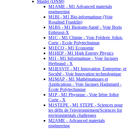
Master (DNM)
M1AME - M1 Advanced materials
engineering
M1BI - M1 Bio-informatique (Voie
Rosalind Franklin)
M1BS - M1 Biologie-Santé - Voie Boris
Ephrussi-X
M1C - M1 Chimie - Voie Fréderic Joliot-
Curie - Ecole Polytechnique
M1ECO - M1 Economie
M1HEP - M1 High Energy Physics
M1I - M1 Informatique - Voie Jacques
Herbrand - X
M1IESVIT - M1 Innovation, Entreprise, et
Société - Voie Innovation technologique
M1MAP - M1 Mathématiques et
Applications - Voie Jacques Hadamard -
École Polytechnique
M1P - M1 Physique - Voie Irène Joliot
Curie - X
M1STEPE - M1 STEPE - Sciences pour
les défis de l'environnement/Sciences for
environmentals challenges
M2AME - Advanced materials
engineering