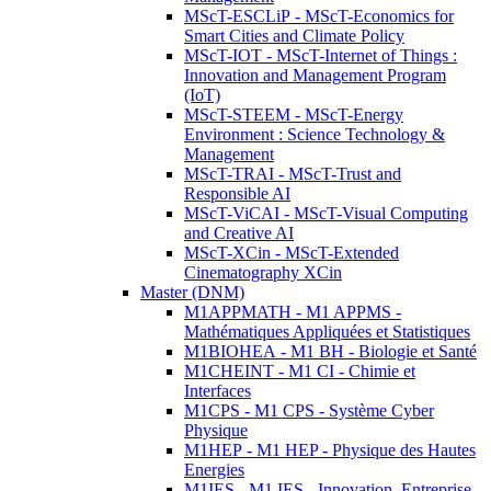
MScT-ESCLiP - MScT-Economics for
Smart Cities and Climate Policy
MScT-IOT - MScT-Internet of Things :
Innovation and Management Program
(IoT)
MScT-STEEM - MScT-Energy
Environment : Science Technology &
Management
MScT-TRAI - MScT-Trust and
Responsible AI
MScT-ViCAI - MScT-Visual Computing
and Creative AI
MScT-XCin - MScT-Extended
Cinematography XCin
Master (DNM)
M1APPMATH - M1 APPMS -
Mathématiques Appliquées et Statistiques
M1BIOHEA - M1 BH - Biologie et Santé
M1CHEINT - M1 CI - Chimie et
Interfaces
M1CPS - M1 CPS - Système Cyber
Physique
M1HEP - M1 HEP - Physique des Hautes
Energies
M1IES - M1 IES - Innovation, Entreprise