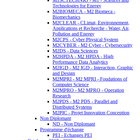
M1SCTECHNRJ - M1 - Sciences and
Technologies for Energy
M2BIOMECA - M2 Biomeca -
Biomechanics
M2CLEAR - CLimat, Environnement,
Applications et Recherche - Water, Air,
Pollution and Energy
M2CPS - Cyber Physical System
M2CYBER - M2 Cyber - Cybersecurity
M2DS - Data Sciences
M2HPDA - M2 HPDA - High
Performance Data Analytics
M2IGD - M2 IGD - Interaction, Graphic
and Design
M2MPRI - M2 MPRI - Foudations of
Computer Science
M2MPRO - M2 MPRO - Operation
Research
M2PDS - M2 PDS - Parallel and
Distributed Systems
M2PIC - Projet Innovation Conception
Non Diplomant
ND - Non Diplomant
Programme d'échange
PEI - Echanges PEI