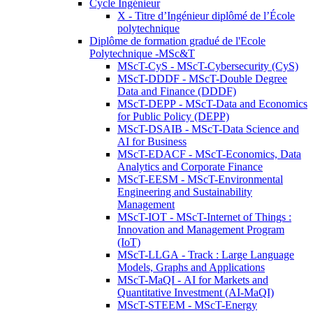
Cycle Ingénieur
X - Titre d’Ingénieur diplômé de l’École
polytechnique
Diplôme de formation gradué de l'Ecole
Polytechnique -MSc&T
MScT-CyS - MScT-Cybersecurity (CyS)
MScT-DDDF - MScT-Double Degree
Data and Finance (DDDF)
MScT-DEPP - MScT-Data and Economics
for Public Policy (DEPP)
MScT-DSAIB - MScT-Data Science and
AI for Business
MScT-EDACF - MScT-Economics, Data
Analytics and Corporate Finance
MScT-EESM - MScT-Environmental
Engineering and Sustainability
Management
MScT-IOT - MScT-Internet of Things :
Innovation and Management Program
(IoT)
MScT-LLGA - Track : Large Language
Models, Graphs and Applications
MScT-MaQI - AI for Markets and
Quantitative Investment (AI-MaQI)
MScT-STEEM - MScT-Energy