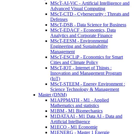
MScT-AI-ViC - Artificial Intelligence and
Advanced Visual Computing
MScT-CTD - Cybersecurity : Threats and
Defenses
MScT-DSB - Data Science for Business
MScT-EDACF - Economics, Data
Analytics and Corporate Finance
MScT-EESM - Environmental
Engineering and Sustainability
Management
MScT-ESCLiP - Economics for Smart
Cities and Climate Policy
MScT-IOT - Internet of Things :
Innovation and Management Program
(IoT)
MScT-STEEM - Energy Environment :
Science Technology & Management
Master (DNM)
M1APPMATH - M1 - Applied
Mathematics and statistics
M1BM - M1 Biomechanics
M1DATAAI - M1 Data AI - Data and
Artificial Intelligence
M1ECO - M1 Economie
M1ENERG - Master 1 Énergie