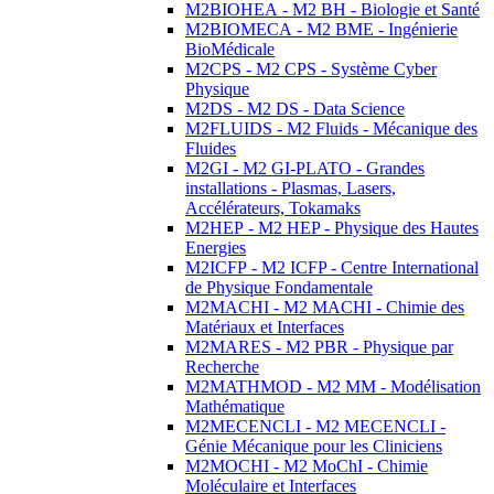
M2BIOHEA - M2 BH - Biologie et Santé
M2BIOMECA - M2 BME - Ingénierie
BioMédicale
M2CPS - M2 CPS - Système Cyber
Physique
M2DS - M2 DS - Data Science
M2FLUIDS - M2 Fluids - Mécanique des
Fluides
M2GI - M2 GI-PLATO - Grandes
installations - Plasmas, Lasers,
Accélérateurs, Tokamaks
M2HEP - M2 HEP - Physique des Hautes
Energies
M2ICFP - M2 ICFP - Centre International
de Physique Fondamentale
M2MACHI - M2 MACHI - Chimie des
Matériaux et Interfaces
M2MARES - M2 PBR - Physique par
Recherche
M2MATHMOD - M2 MM - Modélisation
Mathématique
M2MECENCLI - M2 MECENCLI -
Génie Mécanique pour les Cliniciens
M2MOCHI - M2 MoChI - Chimie
Moléculaire et Interfaces