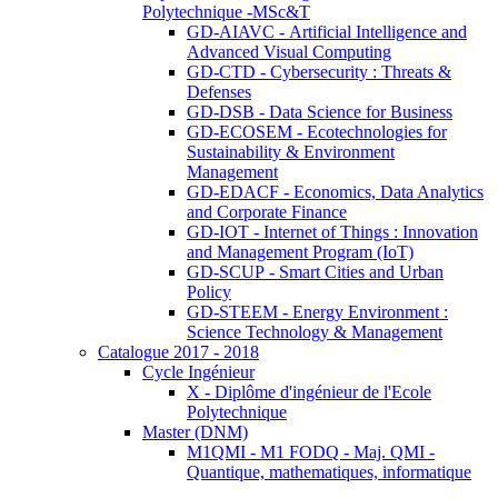
Polytechnique -MSc&T
GD-AIAVC - Artificial Intelligence and
Advanced Visual Computing
GD-CTD - Cybersecurity : Threats &
Defenses
GD-DSB - Data Science for Business
GD-ECOSEM - Ecotechnologies for
Sustainability & Environment
Management
GD-EDACF - Economics, Data Analytics
and Corporate Finance
GD-IOT - Internet of Things : Innovation
and Management Program (IoT)
GD-SCUP - Smart Cities and Urban
Policy
GD-STEEM - Energy Environment :
Science Technology & Management
Catalogue 2017 - 2018
Cycle Ingénieur
X - Diplôme d'ingénieur de l'Ecole
Polytechnique
Master (DNM)
M1QMI - M1 FODQ - Maj. QMI -
Quantique, mathematiques, informatique