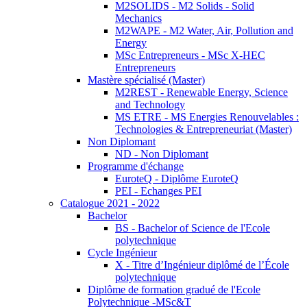
M2SOLIDS - M2 Solids - Solid
Mechanics
M2WAPE - M2 Water, Air, Pollution and
Energy
MSc Entrepreneurs - MSc X-HEC
Entrepreneurs
Mastère spécialisé (Master)
M2REST - Renewable Energy, Science
and Technology
MS ETRE - MS Energies Renouvelables :
Technologies & Entrepreneuriat (Master)
Non Diplomant
ND - Non Diplomant
Programme d'échange
EuroteQ - Diplôme EuroteQ
PEI - Echanges PEI
Catalogue 2021 - 2022
Bachelor
BS - Bachelor of Science de l'Ecole
polytechnique
Cycle Ingénieur
X - Titre d’Ingénieur diplômé de l’École
polytechnique
Diplôme de formation gradué de l'Ecole
Polytechnique -MSc&T