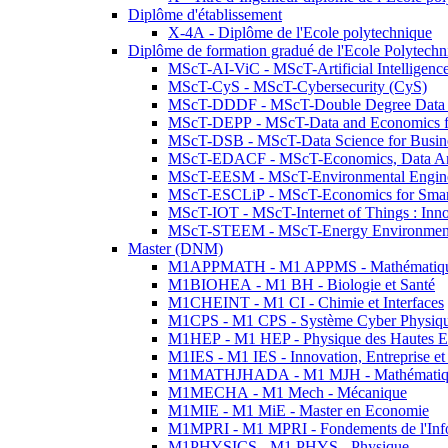
Diplôme d'établissement
X-4A - Diplôme de l'Ecole polytechnique
Diplôme de formation gradué de l'Ecole Polytec
MScT-AI-ViC - MScT-Artificial Intelligen
MScT-CyS - MScT-Cybersecurity (CyS)
MScT-DDDF - MScT-Double Degree Data 
MScT-DEPP - MScT-Data and Economics fo
MScT-DSB - MScT-Data Science for Busin
MScT-EDACF - MScT-Economics, Data Anal
MScT-EESM - MScT-Environmental Enginee
MScT-ESCLiP - MScT-Economics for Smart 
MScT-IOT - MScT-Internet of Things : Inn
MScT-STEEM - MScT-Energy Environment 
Master (DNM)
M1APPMATH - M1 APPMS - Mathématiques A
M1BIOHEA - M1 BH - Biologie et Santé
M1CHEINT - M1 CI - Chimie et Interfaces
M1CPS - M1 CPS - Système Cyber Physiq
M1HEP - M1 HEP - Physique des Hautes E
M1IES - M1 IES - Innovation, Entreprise et
M1MATHJHADA - M1 MJH - Mathématiqu
M1MECHA - M1 Mech - Mécanique
M1MIE - M1 MiE - Master en Economie
M1MPRI - M1 MPRI - Fondements de l'Inf
M1PHYSICS - M1 PHYS - Physique