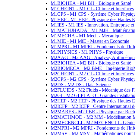
M1BIOHEA - M1 BH - Biologie et Santé
M1CHEINT - M1 CI - Chimie et Interfaces
M1CPS - M1 CPS - Système Cyber Physiq
M1HEP - M1 HEP - Physique des Hautes E
M1IES - M1 IES - Innovation, Entreprise et
M1MATHJHADA - M1 MJH - Mathématiqu
M1MECHA - M1 Mech - Mécanique
M1MIE - M1 MiE - Master en Economie
M1MPRI - M1 MPRI - Fondements de l'Inf
M1PHYSICS - M1 PHYS - Physique
M2AAG - M2 AAG - Analyse, Arithmétique
M2BIOHEA - M2 BH - Biologie et Santé
M2BIOMECA - M2 BME - Ingénierie BioM
M2CHEINT - M2 CI - Chimie et Interfaces
M2CPS - M2 CPS - Système Cyber Physiq
M2DS - M2 DS - Data Science
M2FLUIDS - M2 Fluids - Mécanique des Fl
M2GI - M2 GI-PLATO - Grandes installation
M2HEP - M2 HEP - Physique des Hautes E
M2ICFP - M2 ICFP - Centre International 
M2MARES - M2 PBR - Physique par Rech
M2MATHMOD - M2 MM - Modélisation M
M2MECENCLI - M2 MECENCLI - Génie Méc
M2MPRI - M2 MPRI - Fondements de l'Inf
M2MSV - M2 MSV - Mathématiques pour le