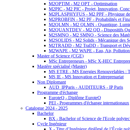
M2OPTIM - M2 OPT - Optimisation
M2PIC - M2 PIC - Projet, Innovation, Conc
M2PLASPHYFUS - M2 PPF - Physique des P
M2PROBFIN - M2 PF - Probabilités et Fin
M2QLMN - M2 QLMN - Quantique, Lumière
M2QUANTDEV - M2 QD - Dispositifs Qua
M2SMNO - M2 SMNO - Science des Matéri
M2SOLIDS - M2 Solids - Mécanique des So
M2TRADD - M2 TraDD - Transport et Dév
M2WAPE - M2 WAPE - Eau, Air, Pollution 
Master of Science (CGE)
MSc Entrepreneurs - MSc X-HEC Entrepre
Mastère spécialisé (Master)
MS ETRE - MS Energies Renouvelables : Tec
MS IE - MS Innovation et Entreprenariat
Non Diplomant
AUD_IPParis - AUDITEURS - IP Paris
Programme d'échange
EuroteQ - Diplôme EuroteQ
PEI - Programmes d'échange internationaux
Catalogue 2024 - 2025
Bachelor
BX - Bachelor of Science de l'Ecole polyte
Cycle Ingénieur
X - Titre d’Ingénieur diplômé de l’École po