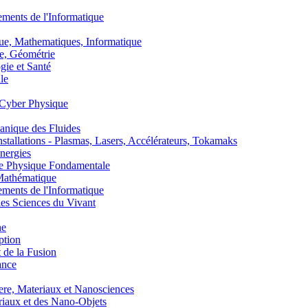
nts de l'Informatique
, Mathematiques, Informatique
, Géométrie
ie et Santé
le
Cyber Physique
nique des Fluides
lations - Plasmas, Lasers, Accélérateurs, Tokamaks
nergies
de Physique Fondamentale
athématique
nts de l'Informatique
s Sciences du Vivant
he
ption
 de la Fusion
ance
, Materiaux et Nanosciences
aux et des Nano-Objets