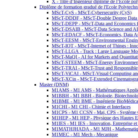
X - Titre d’Ingénieur diplômé de l’École po
Diplôme de formation gradué de l'Ecole Polytec
MScT-CyS - MScT-Cybersecurity (CyS)
MScT-DDDF - MScT-Double Degree Data 
MScT-DEPP - MScT-Data and Economics fo
MScT-DSAIB - MScT-Data Science and AI 
MScT-EDACF - MScT-Economics, Data Anal
MScT-EESM - MScT-Environmental Enginee
MScT-IOT - MScT-Internet of Things : Inn
MScT-LLGA - Track : Large Language Mode
MScT-MaQI - AI for Markets and Quantitat
MScT-STEEM - MScT-Energy Environment 
MScT-TRAI - MScT-Trust and Responsible
MScT-ViCAI - MScT-Visual Computing and
MScT-XCin - MScT-Extended Cinematogr
Master (DNM)
M1AMS - M1 AMS - Mathématiques Appliqué
M1BBH - M1 BBH - Biologie, Biotechnolog
M1BME - M1 BME - Ingénierie BioMédica
M1CHI - M1 CHI - Chimie et Interfaces
M1CPS - M1 CCSN - Maj. CPS - Système 
M1HEP - M1 HEP - Physique des Hautes E
M1IES - M1 IES - Innovation, Entreprise et
M1MATHJHADA - M1 MJH - Mathematiqu
M1MEC - M1 Mech - Mecanique