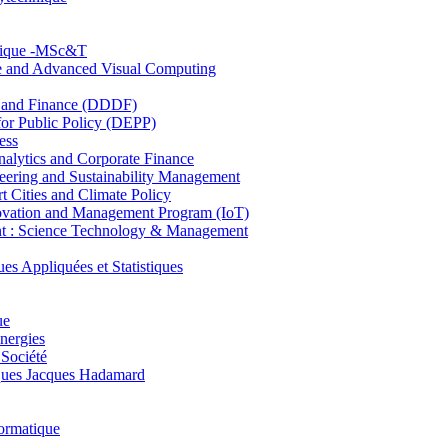
hnique -MSc&T
ce and Advanced Visual Computing
and Finance (DDDF)
r Public Policy (DEPP)
ess
ytics and Corporate Finance
ring and Sustainability Management
Cities and Climate Policy
ovation and Management Program (IoT)
: Science Technology & Management
ppliquées et Statistiques
ue
nergies
 Société
es Jacques Hadamard
ormatique