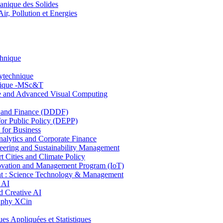
nique des Solides
, Pollution et Energies
chnique
lytechnique
hnique -MSc&T
ce and Advanced Visual Computing
and Finance (DDDF)
r Public Policy (DEPP)
for Business
ytics and Corporate Finance
ring and Sustainability Management
Cities and Climate Policy
ovation and Management Program (IoT)
: Science Technology & Management
 AI
 Creative AI
aphy XCin
ppliquées et Statistiques