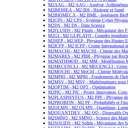
M2AAG - M2 AAG - Analyse, Arithmétique
M2BIOHEA - M2 BH - Biologie et Santé
M2BIOMECA - M2 BME - Ingénierie BioM
M2CPS - M2 CPS - Système Cyber Physiq
M2DS - M2 DS - Data Science
M2FLUIDS - M2 Fluids - Mécanique des Fl
M2GI - M2 GI-PLATO - Grandes installation
M2HEP - M2 HEP - Physique des Hautes E
M2ICFP - M2 ICFP - Centre International 
M2MACHI - M2 MACHI - Chimie des Matéri
M2MARES - M2 PBR - Physique par Rech
M2MATHMOD - M2 MM - Modélisation M
M2MECENCLI - M2 MECENCLI - Génie Méc
M2MOCHI - M2 MoChI - Chimie Moléculaire
M2MPRI - M2 MPRI - Fondements de l'Inf
M2MSV - M2 MSV - Mathématiques pour le
M2OPTIM - M2 OPT - Optimisation
M2PIC - M2 PIC - Projet, Innovation, Conc
M2PLASPHYFUS - M2 PPF - Physique des P
M2PROBFIN - M2 PF - Probabilités et Fin
M2QLMN - M2 QLMN - Quantique, Lumière
M2QUANTDEV - M2 QD - Dispositifs Qua
M2SMNO - M2 SMNO - Science des Matéri
M2SOLIDS - M2 Solids - Mécanique des So