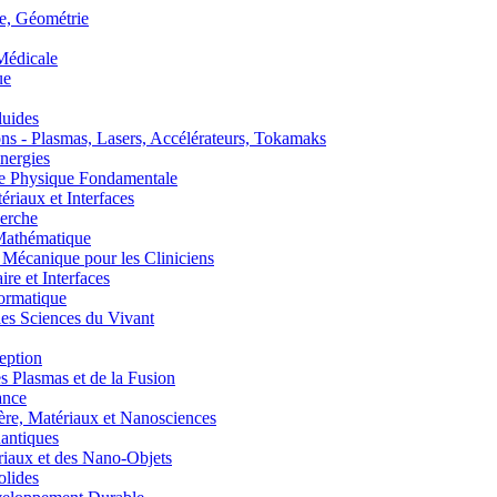
, Géométrie
édicale
ue
uides
s - Plasmas, Lasers, Accélérateurs, Tokamaks
nergies
de Physique Fondamentale
aux et Interfaces
erche
athématique
anique pour les Cliniciens
 et Interfaces
ormatique
s Sciences du Vivant
eption
lasmas et de la Fusion
ance
, Matériaux et Nanosciences
ntiques
aux et des Nano-Objets
lides