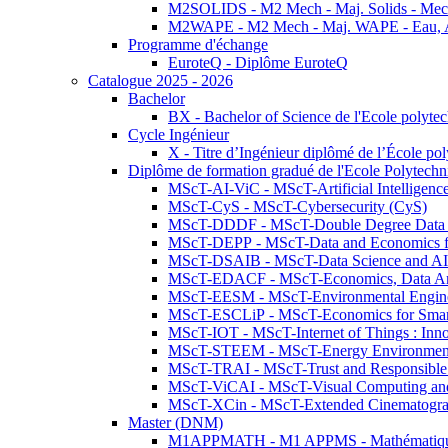
M2SOLIDS - M2 Mech - Maj. Solids - Meca
M2WAPE - M2 Mech - Maj. WAPE - Eau, Air
Programme d'échange
EuroteQ - Diplôme EuroteQ
Catalogue 2025 - 2026
Bachelor
BX - Bachelor of Science de l'Ecole polyte
Cycle Ingénieur
X - Titre d’Ingénieur diplômé de l’École po
Diplôme de formation gradué de l'Ecole Polytec
MScT-AI-ViC - MScT-Artificial Intelligen
MScT-CyS - MScT-Cybersecurity (CyS)
MScT-DDDF - MScT-Double Degree Data 
MScT-DEPP - MScT-Data and Economics fo
MScT-DSAIB - MScT-Data Science and AI 
MScT-EDACF - MScT-Economics, Data Anal
MScT-EESM - MScT-Environmental Enginee
MScT-ESCLiP - MScT-Economics for Smart 
MScT-IOT - MScT-Internet of Things : Inn
MScT-STEEM - MScT-Energy Environment 
MScT-TRAI - MScT-Trust and Responsible
MScT-ViCAI - MScT-Visual Computing and
MScT-XCin - MScT-Extended Cinematogr
Master (DNM)
M1APPMATH - M1 APPMS - Mathématiques A