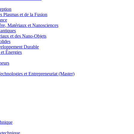
eption
lasmas et de la Fusion
ance
, Matériaux et Nanosciences
ntiques
aux et des Nano-Objets
lides
eloppement Durable
et Énergies
neurs
hnologies et Entrepreneuriat (Master)
chnique
lytechnique