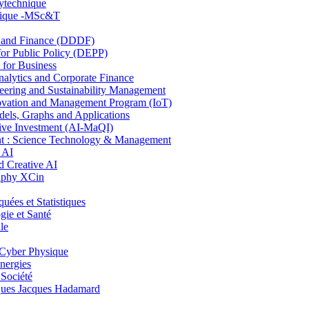
lytechnique
hnique -MSc&T
and Finance (DDDF)
r Public Policy (DEPP)
for Business
ytics and Corporate Finance
ring and Sustainability Management
ovation and Management Program (IoT)
ls, Graphs and Applications
ive Investment (AI-MaQI)
: Science Technology & Management
 AI
 Creative AI
aphy XCin
es et Statistiques
ie et Santé
le
Cyber Physique
nergies
 Société
es Jacques Hadamard