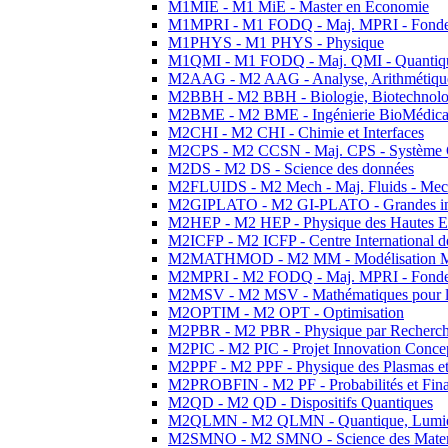
M1MIE - M1 MiE - Master en Economie
M1MPRI - M1 FODQ - Maj. MPRI - Fondeme
M1PHYS - M1 PHYS - Physique
M1QMI - M1 FODQ - Maj. QMI - Quantique
M2AAG - M2 AAG - Analyse, Arithmétique
M2BBH - M2 BBH - Biologie, Biotechnolog
M2BME - M2 BME - Ingénierie BioMédica
M2CHI - M2 CHI - Chimie et Interfaces
M2CPS - M2 CCSN - Maj. CPS - Système 
M2DS - M2 DS - Science des données
M2FLUIDS - M2 Mech - Maj. Fluids - Meca
M2GIPLATO - M2 GI-PLATO - Grandes instal
M2HEP - M2 HEP - Physique des Hautes E
M2ICFP - M2 ICFP - Centre International 
M2MATHMOD - M2 MM - Modélisation M
M2MPRI - M2 FODQ - Maj. MPRI - Fondeme
M2MSV - M2 MSV - Mathématiques pour le
M2OPTIM - M2 OPT - Optimisation
M2PBR - M2 PBR - Physique par Recherc
M2PIC - M2 PIC - Projet Innovation Conce
M2PPF - M2 PPF - Physique des Plasmas et
M2PROBFIN - M2 PF - Probabilités et Fin
M2QD - M2 QD - Dispositifs Quantiques
M2QLMN - M2 QLMN - Quantique, Lumiere
M2SMNO - M2 SMNO - Science des Materi