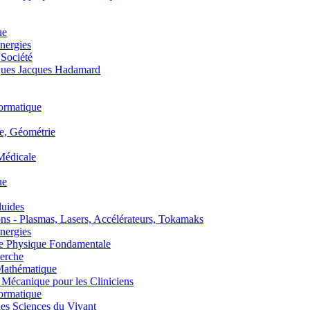
ue
nergies
 Société
es Jacques Hadamard
ormatique
, Géométrie
édicale
ue
uides
s - Plasmas, Lasers, Accélérateurs, Tokamaks
nergies
de Physique Fondamentale
erche
athématique
anique pour les Cliniciens
ormatique
s Sciences du Vivant