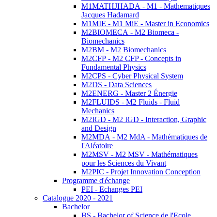
M1MATHJHADA - M1 - Mathematiques
Jacques Hadamard
M1MIE - M1 MiE - Master in Economics
M2BIOMECA - M2 Biomeca -
Biomechanics
M2BM - M2 Biomechanics
M2CFP - M2 CFP - Concepts in
Fundamental Physics
M2CPS - Cyber Physical System
M2DS - Data Sciences
M2ENERG - Master 2 Énergie
M2FLUIDS - M2 Fluids - Fluid
Mechanics
M2IGD - M2 IGD - Interaction, Graphic
and Design
M2MDA - M2 MdA - Mathématiques de
l'Aléatoire
M2MSV - M2 MSV - Mathématiques
pour les Sciences du Vivant
M2PIC - Projet Innovation Conception
Programme d'échange
PEI - Echanges PEI
Catalogue 2020 - 2021
Bachelor
BS - Bachelor of Science de l'Ecole