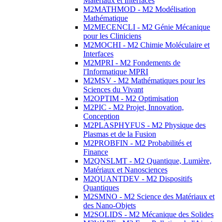
Matériaux et Interfaces
M2MATHMOD - M2 Modélisation
Mathématique
M2MECENCLI - M2 Génie Mécanique
pour les Cliniciens
M2MOCHI - M2 Chimie Moléculaire et
Interfaces
M2MPRI - M2 Fondements de
l'Informatique MPRI
M2MSV - M2 Mathématiques pour les
Sciences du Vivant
M2OPTIM - M2 Optimisation
M2PIC - M2 Projet, Innovation,
Conception
M2PLASPHYFUS - M2 Physique des
Plasmas et de la Fusion
M2PROBFIN - M2 Probabilités et
Finance
M2QNSLMT - M2 Quantique, Lumière,
Matériaux et Nanosciences
M2QUANTDEV - M2 Dispositifs
Quantiques
M2SMNO - M2 Science des Matériaux et
des Nano-Objets
M2SOLIDS - M2 Mécanique des Solides