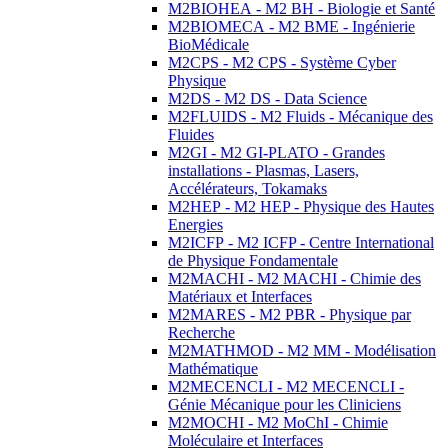
M2BIOHEA - M2 BH - Biologie et Santé
M2BIOMECA - M2 BME - Ingénierie
BioMédicale
M2CPS - M2 CPS - Système Cyber
Physique
M2DS - M2 DS - Data Science
M2FLUIDS - M2 Fluids - Mécanique des
Fluides
M2GI - M2 GI-PLATO - Grandes
installations - Plasmas, Lasers,
Accélérateurs, Tokamaks
M2HEP - M2 HEP - Physique des Hautes
Energies
M2ICFP - M2 ICFP - Centre International
de Physique Fondamentale
M2MACHI - M2 MACHI - Chimie des
Matériaux et Interfaces
M2MARES - M2 PBR - Physique par
Recherche
M2MATHMOD - M2 MM - Modélisation
Mathématique
M2MECENCLI - M2 MECENCLI -
Génie Mécanique pour les Cliniciens
M2MOCHI - M2 MoChI - Chimie
Moléculaire et Interfaces