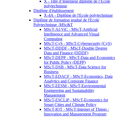
X - Titre d’Ingénieur diplômé de l’École
polytechnique
Diplôme d'établissement
X-4A - Diplôme de l'Ecole polytechnique
Diplôme de formation gradué de l'Ecole
Polytechnique -MSc&T
MScT-AI-ViC - MScT-Artificial
Intelligence and Advanced Visual
Computing
MScT-CyS - MScT-Cybersecurity (CyS)
MScT-DDDF - MScT-Double Degree
Data and Finance (DDDF)
MScT-DEPP - MScT-Data and Economics
for Public Policy (DEPP)
MScT-DSB - MScT-Data Science for
Business
MScT-EDACF - MScT-Economics, Data
Analytics and Corporate Finance
MScT-EESM - MScT-Environmental
Engineering and Sustainability
Management
MScT-ESCLiP - MScT-Economics for
Smart Cities and Climate Policy
MScT-IOT - MScT-Internet of Things :
Innovation and Management Program