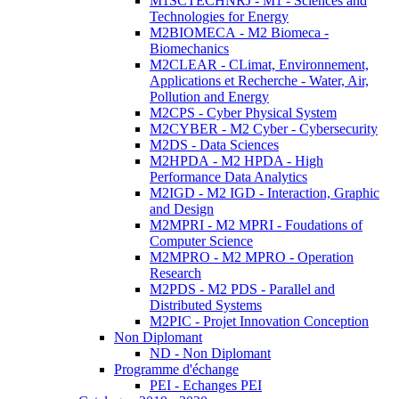
M1SCTECHNRJ - M1 - Sciences and
Technologies for Energy
M2BIOMECA - M2 Biomeca -
Biomechanics
M2CLEAR - CLimat, Environnement,
Applications et Recherche - Water, Air,
Pollution and Energy
M2CPS - Cyber Physical System
M2CYBER - M2 Cyber - Cybersecurity
M2DS - Data Sciences
M2HPDA - M2 HPDA - High
Performance Data Analytics
M2IGD - M2 IGD - Interaction, Graphic
and Design
M2MPRI - M2 MPRI - Foudations of
Computer Science
M2MPRO - M2 MPRO - Operation
Research
M2PDS - M2 PDS - Parallel and
Distributed Systems
M2PIC - Projet Innovation Conception
Non Diplomant
ND - Non Diplomant
Programme d'échange
PEI - Echanges PEI