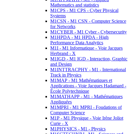
Mathematics and statistics
M1CPS - M1 CPS - Cyber Physical
Systems
M1CSN - M1 CSN - Computer Science
for Networks
M1CYBER - M1 Cyber - Cybersecurity
M1HPDA - M1 HPDA - High
Performance Data Analytics
M1I - M1 Informatique - Voie Jacques
Herbrand - X
M1IGD - M1 IGD - Interaction, Graphic
and Design
M1INTTRACPHY - M1 - International
Track in Physics
M1MAP - M1 Mathématiques et
Applications - Voie Jacques Hadamard -
École Polytechnique
M1MATHAPP - M1 - Mathématiques
Appliquées
M1MPRI - M1 MPRI - Foudations of
Computer Science
M1P - M1 Physique - Voie Irène Joliot
Curie - X
M1PHYSICS - M1 - Physics