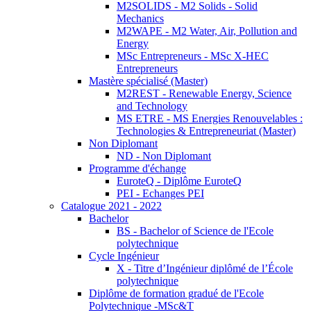
M2SOLIDS - M2 Solids - Solid
Mechanics
M2WAPE - M2 Water, Air, Pollution and
Energy
MSc Entrepreneurs - MSc X-HEC
Entrepreneurs
Mastère spécialisé (Master)
M2REST - Renewable Energy, Science
and Technology
MS ETRE - MS Energies Renouvelables :
Technologies & Entrepreneuriat (Master)
Non Diplomant
ND - Non Diplomant
Programme d'échange
EuroteQ - Diplôme EuroteQ
PEI - Echanges PEI
Catalogue 2021 - 2022
Bachelor
BS - Bachelor of Science de l'Ecole
polytechnique
Cycle Ingénieur
X - Titre d’Ingénieur diplômé de l’École
polytechnique
Diplôme de formation gradué de l'Ecole
Polytechnique -MSc&T