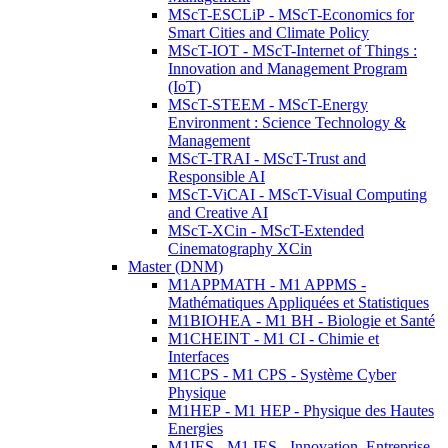
MScT-ESCLiP - MScT-Economics for
Smart Cities and Climate Policy
MScT-IOT - MScT-Internet of Things :
Innovation and Management Program
(IoT)
MScT-STEEM - MScT-Energy
Environment : Science Technology &
Management
MScT-TRAI - MScT-Trust and
Responsible AI
MScT-ViCAI - MScT-Visual Computing
and Creative AI
MScT-XCin - MScT-Extended
Cinematography XCin
Master (DNM)
M1APPMATH - M1 APPMS -
Mathématiques Appliquées et Statistiques
M1BIOHEA - M1 BH - Biologie et Santé
M1CHEINT - M1 CI - Chimie et
Interfaces
M1CPS - M1 CPS - Système Cyber
Physique
M1HEP - M1 HEP - Physique des Hautes
Energies
M1IES - M1 IES - Innovation, Entreprise