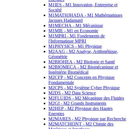
M1IES - M1 Innovation, Entreprise et
Société
M1MATHJHADA - M1 Mathématiques
Jacques Hadamard
M1MECHA - M1 Mécanique
M1MIE - M1 en Economie
M1MPRI - M1 Fondements de
l'Informatique MPRI
M1PHYSICS - M1 Physique
M2AAG - M2 Analyse, Arithmétique,
Géométrie
M2BIOHEA - M2 Biologie et Santé
M2BIOMECA - M2 Biomécanique et
Ingéniérie Biomédical
M2CFP - M2 Concepts en Physique
Fondamentale
M2CPS - M2 Système Cyber Physique
M2DS - M2 Data Science
M2FLUIDS - M2 Mécanique des Fluides
M2GI - M2 Grands Instruments
M2HEP - M2 Physique des Hautes
Energies
M2MARES - M2 Physique par Recherche
M2MATCHEINT - M2 Chimie des