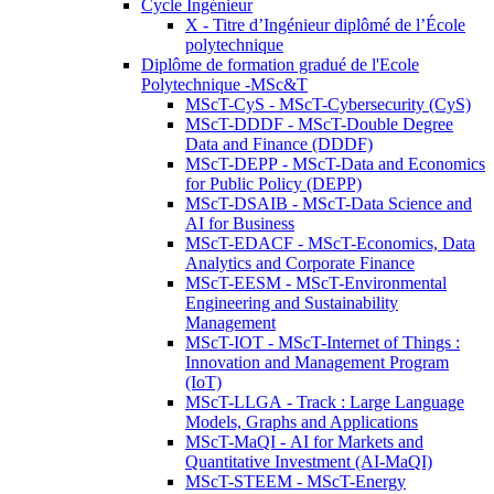
Cycle Ingénieur
X - Titre d’Ingénieur diplômé de l’École
polytechnique
Diplôme de formation gradué de l'Ecole
Polytechnique -MSc&T
MScT-CyS - MScT-Cybersecurity (CyS)
MScT-DDDF - MScT-Double Degree
Data and Finance (DDDF)
MScT-DEPP - MScT-Data and Economics
for Public Policy (DEPP)
MScT-DSAIB - MScT-Data Science and
AI for Business
MScT-EDACF - MScT-Economics, Data
Analytics and Corporate Finance
MScT-EESM - MScT-Environmental
Engineering and Sustainability
Management
MScT-IOT - MScT-Internet of Things :
Innovation and Management Program
(IoT)
MScT-LLGA - Track : Large Language
Models, Graphs and Applications
MScT-MaQI - AI for Markets and
Quantitative Investment (AI-MaQI)
MScT-STEEM - MScT-Energy