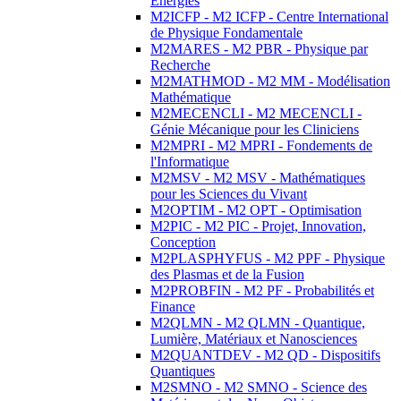
Energies
M2ICFP - M2 ICFP - Centre International
de Physique Fondamentale
M2MARES - M2 PBR - Physique par
Recherche
M2MATHMOD - M2 MM - Modélisation
Mathématique
M2MECENCLI - M2 MECENCLI -
Génie Mécanique pour les Cliniciens
M2MPRI - M2 MPRI - Fondements de
l'Informatique
M2MSV - M2 MSV - Mathématiques
pour les Sciences du Vivant
M2OPTIM - M2 OPT - Optimisation
M2PIC - M2 PIC - Projet, Innovation,
Conception
M2PLASPHYFUS - M2 PPF - Physique
des Plasmas et de la Fusion
M2PROBFIN - M2 PF - Probabilités et
Finance
M2QLMN - M2 QLMN - Quantique,
Lumière, Matériaux et Nanosciences
M2QUANTDEV - M2 QD - Dispositifs
Quantiques
M2SMNO - M2 SMNO - Science des