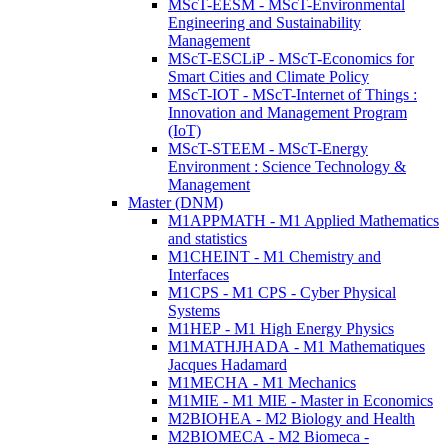
MScT-EESM - MScT-Environmental
Engineering and Sustainability
Management
MScT-ESCLiP - MScT-Economics for
Smart Cities and Climate Policy
MScT-IOT - MScT-Internet of Things :
Innovation and Management Program
(IoT)
MScT-STEEM - MScT-Energy
Environment : Science Technology &
Management
Master (DNM)
M1APPMATH - M1 Applied Mathematics
and statistics
M1CHEINT - M1 Chemistry and
Interfaces
M1CPS - M1 CPS - Cyber Physical
Systems
M1HEP - M1 High Energy Physics
M1MATHJHADA - M1 Mathematiques
Jacques Hadamard
M1MECHA - M1 Mechanics
M1MIE - M1 MIE - Master in Economics
M2BIOHEA - M2 Biology and Health
M2BIOMECA - M2 Biomeca -