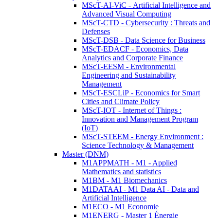
MScT-AI-ViC - Artificial Intelligence and
Advanced Visual Computing
MScT-CTD - Cybersecurity : Threats and
Defenses
MScT-DSB - Data Science for Business
MScT-EDACF - Economics, Data
Analytics and Corporate Finance
MScT-EESM - Environmental
Engineering and Sustainability
Management
MScT-ESCLiP - Economics for Smart
Cities and Climate Policy
MScT-IOT - Internet of Things :
Innovation and Management Program
(IoT)
MScT-STEEM - Energy Environment :
Science Technology & Management
Master (DNM)
M1APPMATH - M1 - Applied
Mathematics and statistics
M1BM - M1 Biomechanics
M1DATAAI - M1 Data AI - Data and
Artificial Intelligence
M1ECO - M1 Economie
M1ENERG - Master 1 Énergie