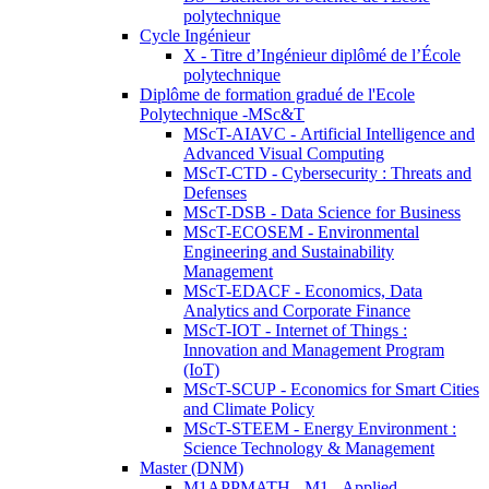
polytechnique
Cycle Ingénieur
X - Titre d’Ingénieur diplômé de l’École
polytechnique
Diplôme de formation gradué de l'Ecole
Polytechnique -MSc&T
MScT-AIAVC - Artificial Intelligence and
Advanced Visual Computing
MScT-CTD - Cybersecurity : Threats and
Defenses
MScT-DSB - Data Science for Business
MScT-ECOSEM - Environmental
Engineering and Sustainability
Management
MScT-EDACF - Economics, Data
Analytics and Corporate Finance
MScT-IOT - Internet of Things :
Innovation and Management Program
(IoT)
MScT-SCUP - Economics for Smart Cities
and Climate Policy
MScT-STEEM - Energy Environment :
Science Technology & Management
Master (DNM)
M1APPMATH - M1 - Applied