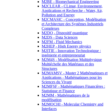
M2BE - Biomechanical Engineering
M2CLEAR - CLimat, Environnement,
Applications et Recherche - Water, Air,
Pollution and Energy
M2CMASIC - Conception, Modélisation
et Architecture des Systèmes Industriels
Complexes
M2DQ - Dispositif quantique
M2DS - Data Sciences
M2FM - Fluid Mechanics
M2HEP - High Energy physics
M2ITIE - Innovation Technologique :
ingénierie et entrepreneuriat
M2M4S - Modélisation Multiphysique
Multiéchelle des Matériaux et des
Structures
M2MAMSV - Master 2 Mathématiques et
Applications - Mathématiques pour les
Sciences du Vivant
M2MFSF - Mathématiques Financières :
Statistique et Finance
M2MM - Mathématiques de la
modélisation
M2MOCHI - Molecular Chemistry and
Interfaces