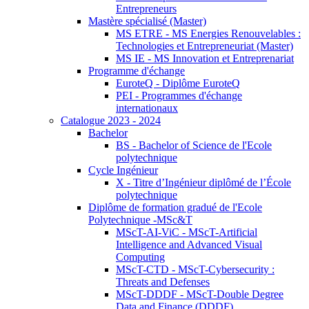
Entrepreneurs
Mastère spécialisé (Master)
MS ETRE - MS Energies Renouvelables :
Technologies et Entrepreneuriat (Master)
MS IE - MS Innovation et Entreprenariat
Programme d'échange
EuroteQ - Diplôme EuroteQ
PEI - Programmes d'échange
internationaux
Catalogue 2023 - 2024
Bachelor
BS - Bachelor of Science de l'Ecole
polytechnique
Cycle Ingénieur
X - Titre d’Ingénieur diplômé de l’École
polytechnique
Diplôme de formation gradué de l'Ecole
Polytechnique -MSc&T
MScT-AI-ViC - MScT-Artificial
Intelligence and Advanced Visual
Computing
MScT-CTD - MScT-Cybersecurity :
Threats and Defenses
MScT-DDDF - MScT-Double Degree
Data and Finance (DDDF)