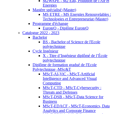
M2WAPE - M2 Eau, Pollution de l'Air et
Energies
Mastère spécialisé (Master)
MS ETRE - MS Energies Renouvelables :
Technologies et Entrepreneuriat (Master)
Programme d'échange
EuroteQ - Diplôme EuroteQ
Catalogue 2022 - 2023
Bachelor
BS - Bachelor of Science de l'Ecole
polytechnique
Cycle Ingénieur
X - Titre d’Ingénieur diplômé de l’École
polytechnique
Diplôme de formation gradué de l'Ecole
Polytechnique -MSc&T
MScT-AI-ViC - MScT-Artificial
Intelligence and Advanced Visual
Computing
MScT-CTD - MScT-Cybersecurity :
Threats and Defenses
MScT-DSB - MScT-Data Science for
Business
MScT-EDACF - MScT-Economics, Data
Analytics and Corporate Finance