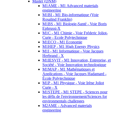
Master (DNM)
M1AME - M1 Advanced materials
engineering
M1BI - M1 Bio-informatique (Voie
Rosalind Franklin)
M1BS - M1 Biologie-Santé - Voie Boris
Ephrussi-X
M1C - M1 Chimie - Voie Fréderic Joliot-
Curie - Ecole Polytechnique
M1ECO - M1 Economie
M1HEP - M1 High Energy Physics
M1I - M1 Informatique - Voie Jacques
Herbrand - X
M1IESVIT - M1 Innovation, Entreprise, et
Société - Voie Innovation technologique
M1MAP - M1 Mathématiques et
Applications - Voie Jacques Hadamard -
École Polytechnique
M1P - M1 Physique - Voie Irène Joliot
Curie - X
M1STEPE - M1 STEPE - Sciences pour
les défis de l'environnement/Sciences for
environmentals challenges
M2AME - Advanced materials
engineering