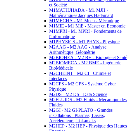
et Société
M1MATHJHADA - M1 MJH -
Mathématiques Jacques Hadamard
M1MECHA - M1 Mech - Mécanique
M1MIE - M1 MiE - Master en Economie
M1MPRI - M1 MPRI - Fondements de
l'Informatique
M1PHYSICS - M1 PHYS - Physique
M2AAG - M2 AAG - Analyse,
Arithmétique, Géométrie
M2BIOHEA - M2 BH - Biologie et Santé
M2BIOMECA - M2 BME - Ingénierie
BioMédicale
M2CHEINT - M2 CI - Chimie et
Interfaces
M2CPS - M2 CPS - Système Cyber
Physique
M2DS - M2 DS - Data Science
M2FLUIDS - M2 Fluids - Mécanique des
Fluides
M2GI - M2 GI-PLATO - Grandes
installations - Plasmas, Lasers,
Accélérateurs, Tokamaks
M2HEP - M2 HEP - Physique des Hautes