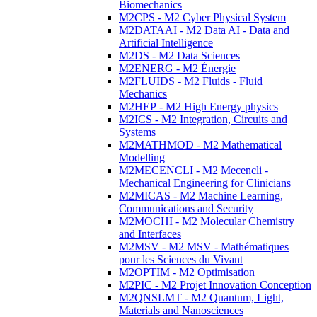
Biomechanics
M2CPS - M2 Cyber Physical System
M2DATAAI - M2 Data AI - Data and
Artificial Intelligence
M2DS - M2 Data Sciences
M2ENERG - M2 Énergie
M2FLUIDS - M2 Fluids - Fluid
Mechanics
M2HEP - M2 High Energy physics
M2ICS - M2 Integration, Circuits and
Systems
M2MATHMOD - M2 Mathematical
Modelling
M2MECENCLI - M2 Mecencli -
Mechanical Engineering for Clinicians
M2MICAS - M2 Machine Learning,
Communications and Security
M2MOCHI - M2 Molecular Chemistry
and Interfaces
M2MSV - M2 MSV - Mathématiques
pour les Sciences du Vivant
M2OPTIM - M2 Optimisation
M2PIC - M2 Projet Innovation Conception
M2QNSLMT - M2 Quantum, Light,
Materials and Nanosciences