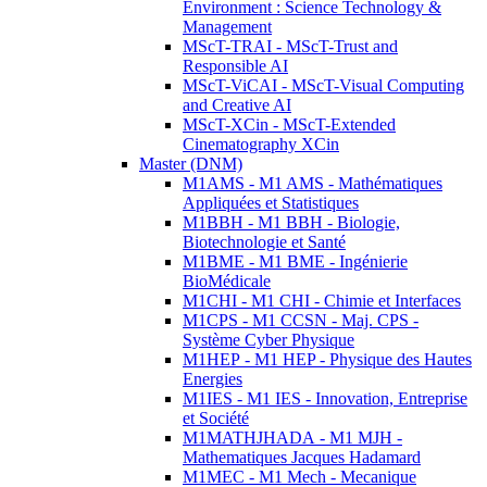
Environment : Science Technology &
Management
MScT-TRAI - MScT-Trust and
Responsible AI
MScT-ViCAI - MScT-Visual Computing
and Creative AI
MScT-XCin - MScT-Extended
Cinematography XCin
Master (DNM)
M1AMS - M1 AMS - Mathématiques
Appliquées et Statistiques
M1BBH - M1 BBH - Biologie,
Biotechnologie et Santé
M1BME - M1 BME - Ingénierie
BioMédicale
M1CHI - M1 CHI - Chimie et Interfaces
M1CPS - M1 CCSN - Maj. CPS -
Système Cyber Physique
M1HEP - M1 HEP - Physique des Hautes
Energies
M1IES - M1 IES - Innovation, Entreprise
et Société
M1MATHJHADA - M1 MJH -
Mathematiques Jacques Hadamard
M1MEC - M1 Mech - Mecanique