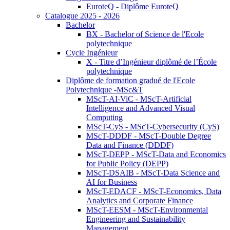
EuroteQ - Diplôme EuroteQ
Catalogue 2025 - 2026
Bachelor
BX - Bachelor of Science de l'Ecole
polytechnique
Cycle Ingénieur
X - Titre d’Ingénieur diplômé de l’École
polytechnique
Diplôme de formation gradué de l'Ecole
Polytechnique -MSc&T
MScT-AI-ViC - MScT-Artificial
Intelligence and Advanced Visual
Computing
MScT-CyS - MScT-Cybersecurity (CyS)
MScT-DDDF - MScT-Double Degree
Data and Finance (DDDF)
MScT-DEPP - MScT-Data and Economics
for Public Policy (DEPP)
MScT-DSAIB - MScT-Data Science and
AI for Business
MScT-EDACF - MScT-Economics, Data
Analytics and Corporate Finance
MScT-EESM - MScT-Environmental
Engineering and Sustainability
Management