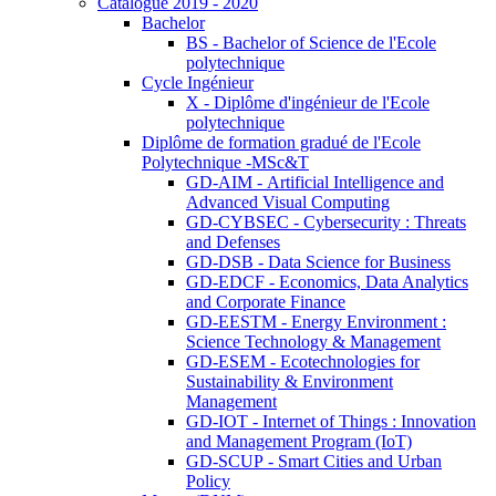
Catalogue 2019 - 2020
Bachelor
BS - Bachelor of Science de l'Ecole
polytechnique
Cycle Ingénieur
X - Diplôme d'ingénieur de l'Ecole
polytechnique
Diplôme de formation gradué de l'Ecole
Polytechnique -MSc&T
GD-AIM - Artificial Intelligence and
Advanced Visual Computing
GD-CYBSEC - Cybersecurity : Threats
and Defenses
GD-DSB - Data Science for Business
GD-EDCF - Economics, Data Analytics
and Corporate Finance
GD-EESTM - Energy Environment :
Science Technology & Management
GD-ESEM - Ecotechnologies for
Sustainability & Environment
Management
GD-IOT - Internet of Things : Innovation
and Management Program (IoT)
GD-SCUP - Smart Cities and Urban
Policy