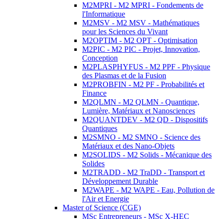
M2MPRI - M2 MPRI - Fondements de
l'Informatique
M2MSV - M2 MSV - Mathématiques
pour les Sciences du Vivant
M2OPTIM - M2 OPT - Optimisation
M2PIC - M2 PIC - Projet, Innovation,
Conception
M2PLASPHYFUS - M2 PPF - Physique
des Plasmas et de la Fusion
M2PROBFIN - M2 PF - Probabilités et
Finance
M2QLMN - M2 QLMN - Quantique,
Lumière, Matériaux et Nanosciences
M2QUANTDEV - M2 QD - Dispositifs
Quantiques
M2SMNO - M2 SMNO - Science des
Matériaux et des Nano-Objets
M2SOLIDS - M2 Solids - Mécanique des
Solides
M2TRADD - M2 TraDD - Transport et
Développement Durable
M2WAPE - M2 WAPE - Eau, Pollution de
l'Air et Energie
Master of Science (CGE)
MSc Entrepreneurs - MSc X-HEC