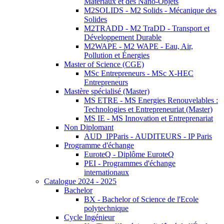
Matériaux et des Nano-Objets
M2SOLIDS - M2 Solids - Mécanique des
Solides
M2TRADD - M2 TraDD - Transport et
Développement Durable
M2WAPE - M2 WAPE - Eau, Air,
Pollution et Énergies
Master of Science (CGE)
MSc Entrepreneurs - MSc X-HEC
Entrepreneurs
Mastère spécialisé (Master)
MS ETRE - MS Energies Renouvelables :
Technologies et Entrepreneuriat (Master)
MS IE - MS Innovation et Entreprenariat
Non Diplomant
AUD_IPParis - AUDITEURS - IP Paris
Programme d'échange
EuroteQ - Diplôme EuroteQ
PEI - Programmes d'échange
internationaux
Catalogue 2024 - 2025
Bachelor
BX - Bachelor of Science de l'Ecole
polytechnique
Cycle Ingénieur