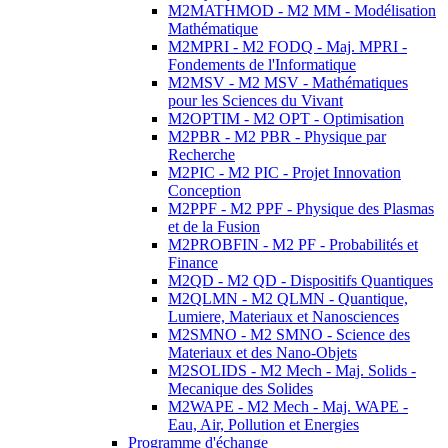
M2MATHMOD - M2 MM - Modélisation
Mathématique
M2MPRI - M2 FODQ - Maj. MPRI -
Fondements de l'Informatique
M2MSV - M2 MSV - Mathématiques
pour les Sciences du Vivant
M2OPTIM - M2 OPT - Optimisation
M2PBR - M2 PBR - Physique par
Recherche
M2PIC - M2 PIC - Projet Innovation
Conception
M2PPF - M2 PPF - Physique des Plasmas
et de la Fusion
M2PROBFIN - M2 PF - Probabilités et
Finance
M2QD - M2 QD - Dispositifs Quantiques
M2QLMN - M2 QLMN - Quantique,
Lumiere, Materiaux et Nanosciences
M2SMNO - M2 SMNO - Science des
Materiaux et des Nano-Objets
M2SOLIDS - M2 Mech - Maj. Solids -
Mecanique des Solides
M2WAPE - M2 Mech - Maj. WAPE -
Eau, Air, Pollution et Energies
Programme d'échange