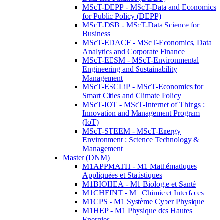
MScT-DEPP - MScT-Data and Economics
for Public Policy (DEPP)
MScT-DSB - MScT-Data Science for
Business
MScT-EDACF - MScT-Economics, Data
Analytics and Corporate Finance
MScT-EESM - MScT-Environmental
Engineering and Sustainability
Management
MScT-ESCLiP - MScT-Economics for
Smart Cities and Climate Policy
MScT-IOT - MScT-Internet of Things :
Innovation and Management Program
(IoT)
MScT-STEEM - MScT-Energy
Environment : Science Technology &
Management
Master (DNM)
M1APPMATH - M1 Mathématiques
Appliquées et Statistiques
M1BIOHEA - M1 Biologie et Santé
M1CHEINT - M1 Chimie et Interfaces
M1CPS - M1 Système Cyber Physique
M1HEP - M1 Physique des Hautes
Energies