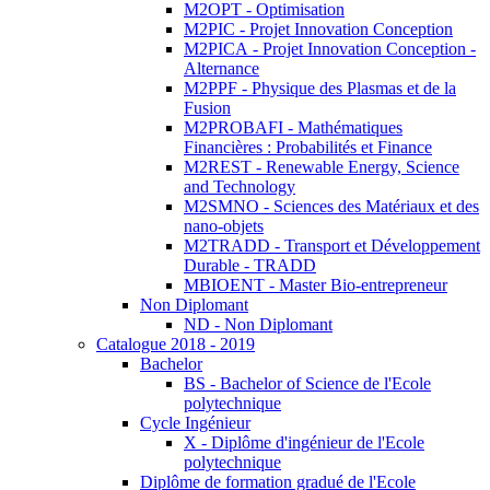
M2OPT - Optimisation
M2PIC - Projet Innovation Conception
M2PICA - Projet Innovation Conception -
Alternance
M2PPF - Physique des Plasmas et de la
Fusion
M2PROBAFI - Mathématiques
Financières : Probabilités et Finance
M2REST - Renewable Energy, Science
and Technology
M2SMNO - Sciences des Matériaux et des
nano-objets
M2TRADD - Transport et Développement
Durable - TRADD
MBIOENT - Master Bio-entrepreneur
Non Diplomant
ND - Non Diplomant
Catalogue 2018 - 2019
Bachelor
BS - Bachelor of Science de l'Ecole
polytechnique
Cycle Ingénieur
X - Diplôme d'ingénieur de l'Ecole
polytechnique
Diplôme de formation gradué de l'Ecole