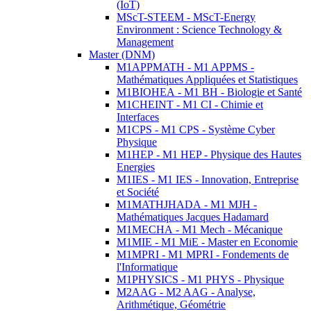
(IoT)
MScT-STEEM - MScT-Energy
Environment : Science Technology &
Management
Master (DNM)
M1APPMATH - M1 APPMS -
Mathématiques Appliquées et Statistiques
M1BIOHEA - M1 BH - Biologie et Santé
M1CHEINT - M1 CI - Chimie et
Interfaces
M1CPS - M1 CPS - Système Cyber
Physique
M1HEP - M1 HEP - Physique des Hautes
Energies
M1IES - M1 IES - Innovation, Entreprise
et Société
M1MATHJHADA - M1 MJH -
Mathématiques Jacques Hadamard
M1MECHA - M1 Mech - Mécanique
M1MIE - M1 MiE - Master en Economie
M1MPRI - M1 MPRI - Fondements de
l'Informatique
M1PHYSICS - M1 PHYS - Physique
M2AAG - M2 AAG - Analyse,
Arithmétique, Géométrie