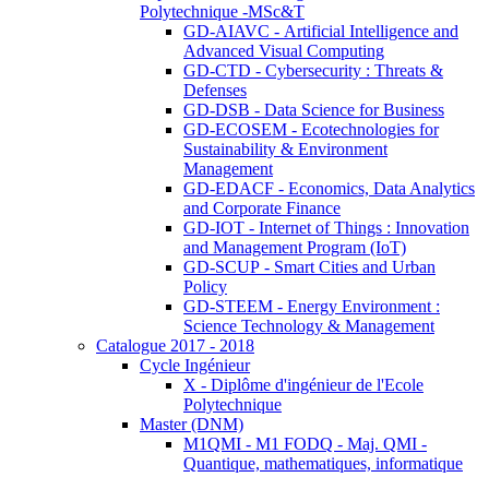
Polytechnique -MSc&T
GD-AIAVC - Artificial Intelligence and
Advanced Visual Computing
GD-CTD - Cybersecurity : Threats &
Defenses
GD-DSB - Data Science for Business
GD-ECOSEM - Ecotechnologies for
Sustainability & Environment
Management
GD-EDACF - Economics, Data Analytics
and Corporate Finance
GD-IOT - Internet of Things : Innovation
and Management Program (IoT)
GD-SCUP - Smart Cities and Urban
Policy
GD-STEEM - Energy Environment :
Science Technology & Management
Catalogue 2017 - 2018
Cycle Ingénieur
X - Diplôme d'ingénieur de l'Ecole
Polytechnique
Master (DNM)
M1QMI - M1 FODQ - Maj. QMI -
Quantique, mathematiques, informatique