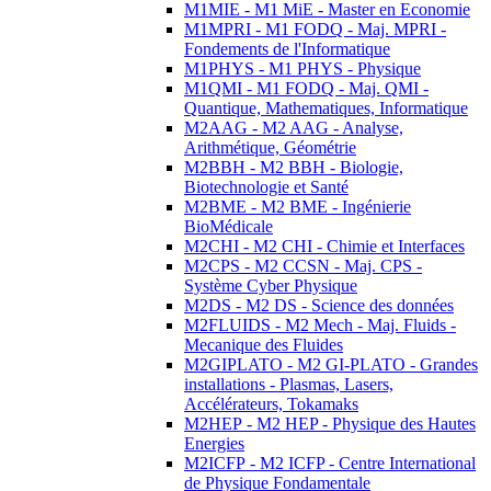
M1MIE - M1 MiE - Master en Economie
M1MPRI - M1 FODQ - Maj. MPRI -
Fondements de l'Informatique
M1PHYS - M1 PHYS - Physique
M1QMI - M1 FODQ - Maj. QMI -
Quantique, Mathematiques, Informatique
M2AAG - M2 AAG - Analyse,
Arithmétique, Géométrie
M2BBH - M2 BBH - Biologie,
Biotechnologie et Santé
M2BME - M2 BME - Ingénierie
BioMédicale
M2CHI - M2 CHI - Chimie et Interfaces
M2CPS - M2 CCSN - Maj. CPS -
Système Cyber Physique
M2DS - M2 DS - Science des données
M2FLUIDS - M2 Mech - Maj. Fluids -
Mecanique des Fluides
M2GIPLATO - M2 GI-PLATO - Grandes
installations - Plasmas, Lasers,
Accélérateurs, Tokamaks
M2HEP - M2 HEP - Physique des Hautes
Energies
M2ICFP - M2 ICFP - Centre International
de Physique Fondamentale