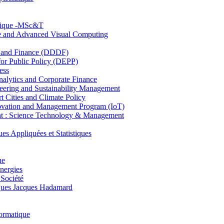
hnique -MSc&T
ce and Advanced Visual Computing
and Finance (DDDF)
r Public Policy (DEPP)
ess
ytics and Corporate Finance
ring and Sustainability Management
Cities and Climate Policy
ovation and Management Program (IoT)
: Science Technology & Management
ppliquées et Statistiques
ue
nergies
 Société
es Jacques Hadamard
ormatique