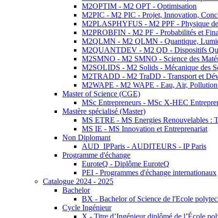
M2OPTIM - M2 OPT - Optimisation
M2PIC - M2 PIC - Projet, Innovation, Conc
M2PLASPHYFUS - M2 PPF - Physique des P
M2PROBFIN - M2 PF - Probabilités et Fin
M2QLMN - M2 QLMN - Quantique, Lumière
M2QUANTDEV - M2 QD - Dispositifs Qua
M2SMNO - M2 SMNO - Science des Matéri
M2SOLIDS - M2 Solids - Mécanique des So
M2TRADD - M2 TraDD - Transport et Dév
M2WAPE - M2 WAPE - Eau, Air, Pollution 
Master of Science (CGE)
MSc Entrepreneurs - MSc X-HEC Entrepre
Mastère spécialisé (Master)
MS ETRE - MS Energies Renouvelables : Tec
MS IE - MS Innovation et Entreprenariat
Non Diplomant
AUD_IPParis - AUDITEURS - IP Paris
Programme d'échange
EuroteQ - Diplôme EuroteQ
PEI - Programmes d'échange internationaux
Catalogue 2024 - 2025
Bachelor
BX - Bachelor of Science de l'Ecole polyte
Cycle Ingénieur
X - Titre d’Ingénieur diplômé de l’École po