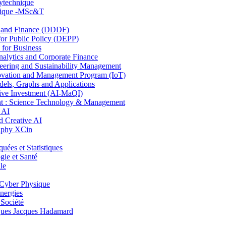
lytechnique
hnique -MSc&T
and Finance (DDDF)
r Public Policy (DEPP)
for Business
ytics and Corporate Finance
ring and Sustainability Management
ovation and Management Program (IoT)
ls, Graphs and Applications
ive Investment (AI-MaQI)
: Science Technology & Management
 AI
 Creative AI
aphy XCin
es et Statistiques
ie et Santé
le
Cyber Physique
nergies
 Société
es Jacques Hadamard