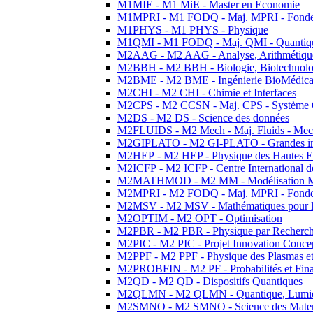
M1MIE - M1 MiE - Master en Economie
M1MPRI - M1 FODQ - Maj. MPRI - Fondeme
M1PHYS - M1 PHYS - Physique
M1QMI - M1 FODQ - Maj. QMI - Quantique
M2AAG - M2 AAG - Analyse, Arithmétique
M2BBH - M2 BBH - Biologie, Biotechnolog
M2BME - M2 BME - Ingénierie BioMédica
M2CHI - M2 CHI - Chimie et Interfaces
M2CPS - M2 CCSN - Maj. CPS - Système 
M2DS - M2 DS - Science des données
M2FLUIDS - M2 Mech - Maj. Fluids - Meca
M2GIPLATO - M2 GI-PLATO - Grandes instal
M2HEP - M2 HEP - Physique des Hautes E
M2ICFP - M2 ICFP - Centre International 
M2MATHMOD - M2 MM - Modélisation M
M2MPRI - M2 FODQ - Maj. MPRI - Fondeme
M2MSV - M2 MSV - Mathématiques pour le
M2OPTIM - M2 OPT - Optimisation
M2PBR - M2 PBR - Physique par Recherc
M2PIC - M2 PIC - Projet Innovation Conce
M2PPF - M2 PPF - Physique des Plasmas et
M2PROBFIN - M2 PF - Probabilités et Fin
M2QD - M2 QD - Dispositifs Quantiques
M2QLMN - M2 QLMN - Quantique, Lumiere
M2SMNO - M2 SMNO - Science des Materi