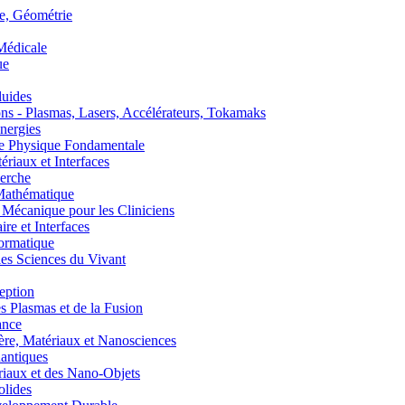
, Géométrie
édicale
ue
uides
s - Plasmas, Lasers, Accélérateurs, Tokamaks
nergies
de Physique Fondamentale
aux et Interfaces
erche
athématique
anique pour les Cliniciens
 et Interfaces
ormatique
s Sciences du Vivant
eption
lasmas et de la Fusion
ance
, Matériaux et Nanosciences
ntiques
aux et des Nano-Objets
lides