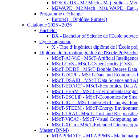
M2SOLIDS - M2 Mech - Maj. Solids - Meca
M2WAPE - M2 Mech - Maj. WAPE - Eau, Air
Programme d'échange
EuroteQ - Diplôme EuroteQ
Catalogue 2025 - 2026
Bachelor
BX - Bachelor of Science de l'Ecole polyte
Cycle Ingénieur
X - Titre d’Ingénieur diplômé de l’École po
Diplôme de formation gradué de l'Ecole Polytec
MScT-AI-ViC - MScT-Artificial Intelligen
MScT-CyS - MScT-Cybersecurity (CyS)
MScT-DDDF - MScT-Double Degree Data 
MScT-DEPP - MScT-Data and Economics fo
MScT-DSAIB - MScT-Data Science and AI 
MScT-EDACF - MScT-Economics, Data Anal
MScT-EESM - MScT-Environmental Enginee
MScT-ESCLiP - MScT-Economics for Smart 
MScT-IOT - MScT-Internet of Things : Inn
MScT-STEEM - MScT-Energy Environment 
MScT-TRAI - MScT-Trust and Responsible
MScT-ViCAI - MScT-Visual Computing and
MScT-XCin - MScT-Extended Cinematogr
Master (DNM)
M1APPMATH - M1 APPMS - Mathématiques A