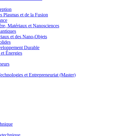
eption
lasmas et de la Fusion
ance
, Matériaux et Nanosciences
ntiques
aux et des Nano-Objets
lides
eloppement Durable
et Énergies
neurs
hnologies et Entrepreneuriat (Master)
chnique
lytechnique