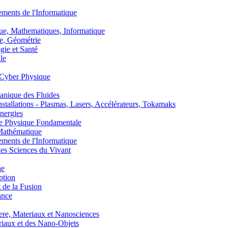
nts de l'Informatique
, Mathematiques, Informatique
, Géométrie
ie et Santé
le
Cyber Physique
nique des Fluides
lations - Plasmas, Lasers, Accélérateurs, Tokamaks
nergies
de Physique Fondamentale
athématique
nts de l'Informatique
s Sciences du Vivant
he
ption
 de la Fusion
ance
, Materiaux et Nanosciences
aux et des Nano-Objets