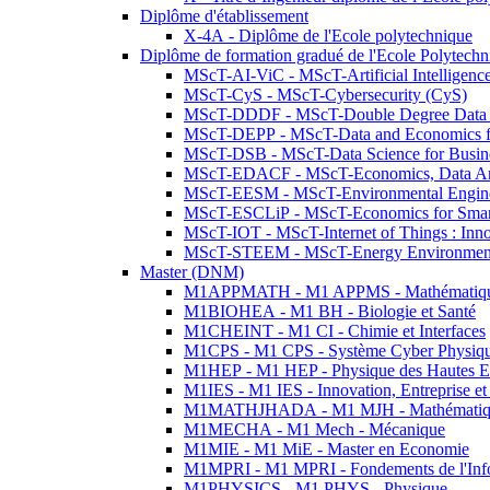
Diplôme d'établissement
X-4A - Diplôme de l'Ecole polytechnique
Diplôme de formation gradué de l'Ecole Polytec
MScT-AI-ViC - MScT-Artificial Intelligen
MScT-CyS - MScT-Cybersecurity (CyS)
MScT-DDDF - MScT-Double Degree Data 
MScT-DEPP - MScT-Data and Economics fo
MScT-DSB - MScT-Data Science for Busin
MScT-EDACF - MScT-Economics, Data Anal
MScT-EESM - MScT-Environmental Enginee
MScT-ESCLiP - MScT-Economics for Smart 
MScT-IOT - MScT-Internet of Things : Inn
MScT-STEEM - MScT-Energy Environment 
Master (DNM)
M1APPMATH - M1 APPMS - Mathématiques A
M1BIOHEA - M1 BH - Biologie et Santé
M1CHEINT - M1 CI - Chimie et Interfaces
M1CPS - M1 CPS - Système Cyber Physiq
M1HEP - M1 HEP - Physique des Hautes E
M1IES - M1 IES - Innovation, Entreprise et
M1MATHJHADA - M1 MJH - Mathématiqu
M1MECHA - M1 Mech - Mécanique
M1MIE - M1 MiE - Master en Economie
M1MPRI - M1 MPRI - Fondements de l'Inf
M1PHYSICS - M1 PHYS - Physique