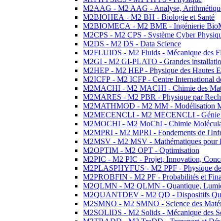
M2AAG - M2 AAG - Analyse, Arithmétique
M2BIOHEA - M2 BH - Biologie et Santé
M2BIOMECA - M2 BME - Ingénierie BioM
M2CPS - M2 CPS - Système Cyber Physiq
M2DS - M2 DS - Data Science
M2FLUIDS - M2 Fluids - Mécanique des Fl
M2GI - M2 GI-PLATO - Grandes installation
M2HEP - M2 HEP - Physique des Hautes E
M2ICFP - M2 ICFP - Centre International 
M2MACHI - M2 MACHI - Chimie des Matéri
M2MARES - M2 PBR - Physique par Rech
M2MATHMOD - M2 MM - Modélisation M
M2MECENCLI - M2 MECENCLI - Génie Méc
M2MOCHI - M2 MoChI - Chimie Moléculaire
M2MPRI - M2 MPRI - Fondements de l'Inf
M2MSV - M2 MSV - Mathématiques pour le
M2OPTIM - M2 OPT - Optimisation
M2PIC - M2 PIC - Projet, Innovation, Conc
M2PLASPHYFUS - M2 PPF - Physique des P
M2PROBFIN - M2 PF - Probabilités et Fin
M2QLMN - M2 QLMN - Quantique, Lumière
M2QUANTDEV - M2 QD - Dispositifs Qua
M2SMNO - M2 SMNO - Science des Matéri
M2SOLIDS - M2 Solids - Mécanique des So