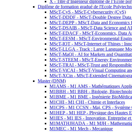
X - Titre d’Ingénieur diplômé de l’École po
Diplôme de formation gradué de l'Ecole Polytec
MScT-CyS - MScT-Cybersecurity (CyS)
MScT-DDDF - MScT-Double Degree Data 
MScT-DEPP - MScT-Data and Economics fo
MScT-DSAIB - MScT-Data Science and AI 
MScT-EDACF - MScT-Economics, Data Anal
MScT-EESM - MScT-Environmental Enginee
MScT-IOT - MScT-Internet of Things : Inn
MScT-LLGA - Track : Large Language Mode
MScT-MaQI - AI for Markets and Quantitat
MScT-STEEM - MScT-Energy Environment 
MScT-TRAI - MScT-Trust and Responsible
MScT-ViCAI - MScT-Visual Computing and
MScT-XCin - MScT-Extended Cinematogr
Master (DNM)
M1AMS - M1 AMS - Mathématiques Appliqué
M1BBH - M1 BBH - Biologie, Biotechnolog
M1BME - M1 BME - Ingénierie BioMédica
M1CHI - M1 CHI - Chimie et Interfaces
M1CPS - M1 CCSN - Maj. CPS - Système 
M1HEP - M1 HEP - Physique des Hautes E
M1IES - M1 IES - Innovation, Entreprise et
M1MATHJHADA - M1 MJH - Mathematiqu
M1MEC - M1 Mech - Mecanique