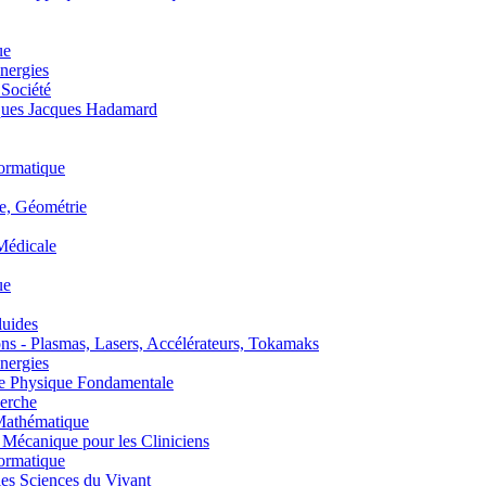
ue
nergies
 Société
es Jacques Hadamard
ormatique
, Géométrie
édicale
ue
uides
s - Plasmas, Lasers, Accélérateurs, Tokamaks
nergies
de Physique Fondamentale
erche
athématique
anique pour les Cliniciens
ormatique
s Sciences du Vivant