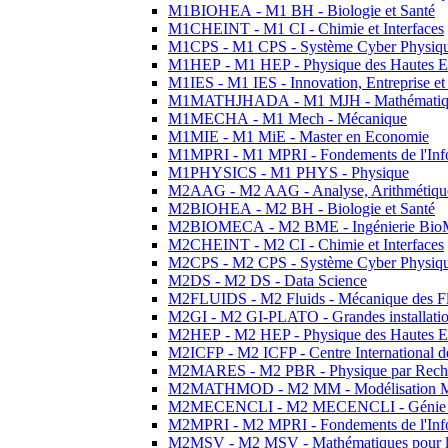
M1BIOHEA - M1 BH - Biologie et Santé
M1CHEINT - M1 CI - Chimie et Interfaces
M1CPS - M1 CPS - Système Cyber Physiq
M1HEP - M1 HEP - Physique des Hautes E
M1IES - M1 IES - Innovation, Entreprise et
M1MATHJHADA - M1 MJH - Mathématiqu
M1MECHA - M1 Mech - Mécanique
M1MIE - M1 MiE - Master en Economie
M1MPRI - M1 MPRI - Fondements de l'Inf
M1PHYSICS - M1 PHYS - Physique
M2AAG - M2 AAG - Analyse, Arithmétique
M2BIOHEA - M2 BH - Biologie et Santé
M2BIOMECA - M2 BME - Ingénierie BioM
M2CHEINT - M2 CI - Chimie et Interfaces
M2CPS - M2 CPS - Système Cyber Physiq
M2DS - M2 DS - Data Science
M2FLUIDS - M2 Fluids - Mécanique des Fl
M2GI - M2 GI-PLATO - Grandes installation
M2HEP - M2 HEP - Physique des Hautes E
M2ICFP - M2 ICFP - Centre International 
M2MARES - M2 PBR - Physique par Rech
M2MATHMOD - M2 MM - Modélisation M
M2MECENCLI - M2 MECENCLI - Génie Méc
M2MPRI - M2 MPRI - Fondements de l'Inf
M2MSV - M2 MSV - Mathématiques pour le