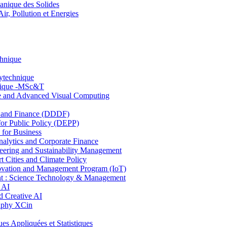
nique des Solides
, Pollution et Energies
chnique
lytechnique
hnique -MSc&T
ce and Advanced Visual Computing
and Finance (DDDF)
r Public Policy (DEPP)
for Business
ytics and Corporate Finance
ring and Sustainability Management
Cities and Climate Policy
ovation and Management Program (IoT)
: Science Technology & Management
 AI
 Creative AI
aphy XCin
ppliquées et Statistiques