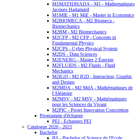
M1MATHJHADA - M1 - Mathematiques
Jacques Hadamard
M1MIE - M1 MiE - Master in Economics
M2BIOMECA - M2 Biomeca -
Biomechanics
M2BM - M2 Biomechanics
M2CFP - M2 CFP - Concepts in
Fundamental Physics
M2CPS - Cyber Physical System
M2DS - Data Sciences
M2ENERG - Master 2 Énergie
M2FLUIDS - M2 Fluids - Fluid
Mechanics
M2IGD - M2 IGD - Interaction, Graphic
and Design
M2MDA - M2 MdA - Mathématiques de
l'Aléatoire
M2MSV - M2 MSV - Mathématiques
pour les Sciences du Vivant
M2PIC - Projet Innovation Conception
Programme d'échange
PEI - Echanges PEI
Catalogue 2020 - 2021
Bachelor
BS - Bachelor of Science de l'Ecole