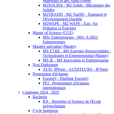
Matériaux et des Nano-Objets
M2SOLIDS - M2 Solids - Mécanique des
Solides
M2TRADD - M2 TraDD - Transport et
Développement Durable
M2WAPE - M2 WAPE - Eau, Air,
Pollution et Énergies
Master of Science (CGE)
MSc Entrepreneurs - MSc X-HEC
Entrepreneurs
Mastère spécialisé (Master)
MS ETRE - MS Energies Renouvelables :
Technologies et Entrepreneuriat (Master)
MS IE - MS Innovation et Entreprenariat
Non Diplomant
AUD_IPParis - AUDITEURS - IP Paris
Programme d'échange
EuroteQ - Diplôme EuroteQ
PEI - Programmes d'échange
internationaux
Catalogue 2024 - 2025
Bachelor
BX - Bachelor of Science de l'Ecole
polytechnique
Cycle Ingénieur