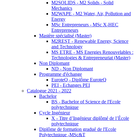
M2SOLIDS - M2 Solids - Solid
Mechanics
M2WAPE - M2 Water, Air, Pollution and
Energy
MSc Entrepreneurs - MSc X-HEC
Entrepreneurs
Mastère spécialisé (Master)
M2REST - Renewable Energy, Science
and Technology
MS ETRE - MS Energies Renouvelables :
Technologies & Entrepreneuriat (Master)
Non Diplomant
ND - Non Diplomant
Programme d'échange
EuroteQ - Diplôme EuroteQ
PEI - Echanges PEI
Catalogue 2021 - 2022
Bachelor
BS - Bachelor of Science de l'Ecole
polytechnique
Cycle Ingénieur
X - Titre d’Ingénieur diplômé de l’École
polytechnique
Diplôme de formation gradué de l'Ecole
Polytechnique -MSc&T