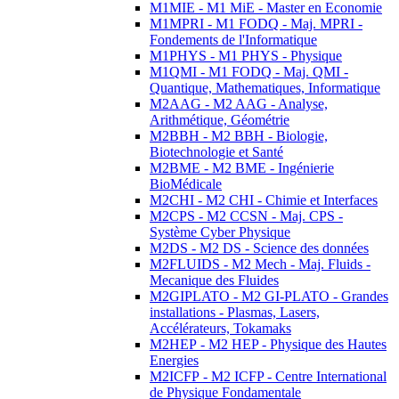
M1MIE - M1 MiE - Master en Economie
M1MPRI - M1 FODQ - Maj. MPRI -
Fondements de l'Informatique
M1PHYS - M1 PHYS - Physique
M1QMI - M1 FODQ - Maj. QMI -
Quantique, Mathematiques, Informatique
M2AAG - M2 AAG - Analyse,
Arithmétique, Géométrie
M2BBH - M2 BBH - Biologie,
Biotechnologie et Santé
M2BME - M2 BME - Ingénierie
BioMédicale
M2CHI - M2 CHI - Chimie et Interfaces
M2CPS - M2 CCSN - Maj. CPS -
Système Cyber Physique
M2DS - M2 DS - Science des données
M2FLUIDS - M2 Mech - Maj. Fluids -
Mecanique des Fluides
M2GIPLATO - M2 GI-PLATO - Grandes
installations - Plasmas, Lasers,
Accélérateurs, Tokamaks
M2HEP - M2 HEP - Physique des Hautes
Energies
M2ICFP - M2 ICFP - Centre International
de Physique Fondamentale