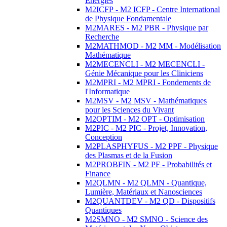
Energies
M2ICFP - M2 ICFP - Centre International
de Physique Fondamentale
M2MARES - M2 PBR - Physique par
Recherche
M2MATHMOD - M2 MM - Modélisation
Mathématique
M2MECENCLI - M2 MECENCLI -
Génie Mécanique pour les Cliniciens
M2MPRI - M2 MPRI - Fondements de
l'Informatique
M2MSV - M2 MSV - Mathématiques
pour les Sciences du Vivant
M2OPTIM - M2 OPT - Optimisation
M2PIC - M2 PIC - Projet, Innovation,
Conception
M2PLASPHYFUS - M2 PPF - Physique
des Plasmas et de la Fusion
M2PROBFIN - M2 PF - Probabilités et
Finance
M2QLMN - M2 QLMN - Quantique,
Lumière, Matériaux et Nanosciences
M2QUANTDEV - M2 QD - Dispositifs
Quantiques
M2SMNO - M2 SMNO - Science des