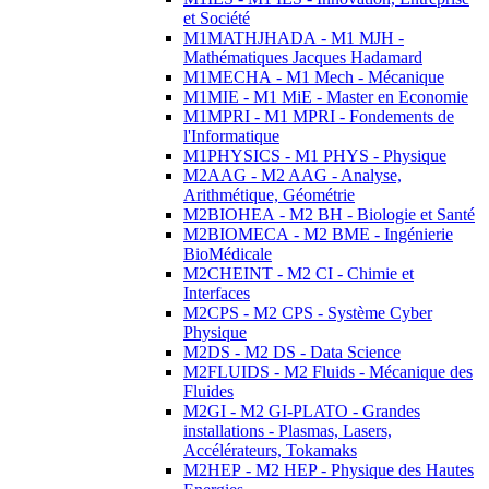
et Société
M1MATHJHADA - M1 MJH -
Mathématiques Jacques Hadamard
M1MECHA - M1 Mech - Mécanique
M1MIE - M1 MiE - Master en Economie
M1MPRI - M1 MPRI - Fondements de
l'Informatique
M1PHYSICS - M1 PHYS - Physique
M2AAG - M2 AAG - Analyse,
Arithmétique, Géométrie
M2BIOHEA - M2 BH - Biologie et Santé
M2BIOMECA - M2 BME - Ingénierie
BioMédicale
M2CHEINT - M2 CI - Chimie et
Interfaces
M2CPS - M2 CPS - Système Cyber
Physique
M2DS - M2 DS - Data Science
M2FLUIDS - M2 Fluids - Mécanique des
Fluides
M2GI - M2 GI-PLATO - Grandes
installations - Plasmas, Lasers,
Accélérateurs, Tokamaks
M2HEP - M2 HEP - Physique des Hautes