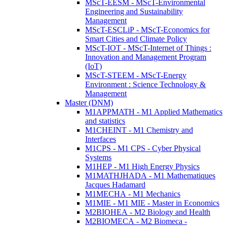
MScT-EESM - MScT-Environmental
Engineering and Sustainability
Management
MScT-ESCLiP - MScT-Economics for
Smart Cities and Climate Policy
MScT-IOT - MScT-Internet of Things :
Innovation and Management Program
(IoT)
MScT-STEEM - MScT-Energy
Environment : Science Technology &
Management
Master (DNM)
M1APPMATH - M1 Applied Mathematics
and statistics
M1CHEINT - M1 Chemistry and
Interfaces
M1CPS - M1 CPS - Cyber Physical
Systems
M1HEP - M1 High Energy Physics
M1MATHJHADA - M1 Mathematiques
Jacques Hadamard
M1MECHA - M1 Mechanics
M1MIE - M1 MIE - Master in Economics
M2BIOHEA - M2 Biology and Health
M2BIOMECA - M2 Biomeca -