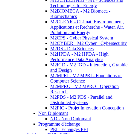
M1SCTECHNRJ - M1 - Sciences and
Technologies for Energy
M2BIOMECA - M2 Biomeca -
Biomechanics
M2CLEAR - CLimat, Environnement,
Applications et Recherche - Water, Air,
Pollution and Energy
M2CPS - Cyber Physical System
M2CYBER - M2 Cyber - Cybersecurity
M2DS - Data Sciences
M2HPDA - M2 HPDA - High
Performance Data Analytics
M2IGD - M2 IGD - Interaction, Graphic
and Design
M2MPRI - M2 MPRI - Foudations of
Computer Science
M2MPRO - M2 MPRO - Operation
Research
M2PDS - M2 PDS - Parallel and
Distributed Systems
M2PIC - Projet Innovation Conception
Non Diplomant
ND - Non Diplomant
Programme d'échange
PEI - Echanges PEI