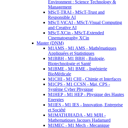
Environment : Science Technology &
Management
MScT-TRAI - MScT-Trust and
Responsible AI
MScT-ViCAI - MScT-Visual Computing
and Creative AI
MScT-XCin - MScT-Extended
Cinematography XCin
Master (DNM)
M1AMS - M1 AMS - Mathématiques
Appliquées et Statistiques
M1BBH - M1 BBH - Biologie,
Biotechnologie et Santé
M1BME - M1 BME - Ingénierie
BioMédicale
M1CHI - M1 CHI - Chimie et Interfaces
M1CPS - M1 CCSN - Maj. CPS -
Système Cyber Physique
M1HEP - M1 HEP - Physique des Hautes
Energies
M1IES - M1 IES - Innovation, Entreprise
et Société
M1MATHJHADA - M1 MJH -
Mathematiques Jacques Hadamard
M1MEC - M1 Mech - Mecanique