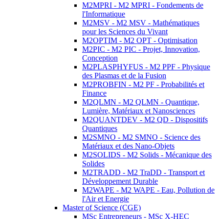
M2MPRI - M2 MPRI - Fondements de
l'Informatique
M2MSV - M2 MSV - Mathématiques
pour les Sciences du Vivant
M2OPTIM - M2 OPT - Optimisation
M2PIC - M2 PIC - Projet, Innovation,
Conception
M2PLASPHYFUS - M2 PPF - Physique
des Plasmas et de la Fusion
M2PROBFIN - M2 PF - Probabilités et
Finance
M2QLMN - M2 QLMN - Quantique,
Lumière, Matériaux et Nanosciences
M2QUANTDEV - M2 QD - Dispositifs
Quantiques
M2SMNO - M2 SMNO - Science des
Matériaux et des Nano-Objets
M2SOLIDS - M2 Solids - Mécanique des
Solides
M2TRADD - M2 TraDD - Transport et
Développement Durable
M2WAPE - M2 WAPE - Eau, Pollution de
l'Air et Energie
Master of Science (CGE)
MSc Entrepreneurs - MSc X-HEC