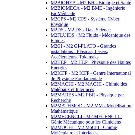
M2BIOHEA - M2 BH - Biologie et Santé
M2BIOMECA - M2 BME - Ingénierie
BioMédicale
M2CPS - M2 CPS - Système Cyber
Physique
M2DS - M2 DS - Data Science
M2FLUIDS - M2 Fluids - Mécanique des
Fluides
M2GI - M2 GI-PLATO - Grandes
installations - Plasmas, Lasers,
Accélérateurs, Tokamaks
M2HEP - M2 HEP - Physique des Hautes
Energies
M2ICFP - M2 ICFP - Centre International
de Physique Fondamentale
M2MACHI - M2 MACHI - Chimie des
Matériaux et Interfaces
M2MARES - M2 PBR - Physique par
Recherche
M2MATHMOD - M2 MM - Modélisation
Mathématique
M2MECENCLI - M2 MECENCLI -
Génie Mécanique pour les Cliniciens
M2MOCHI - M2 MoChI - Chimie
Moléculaire et Interfaces