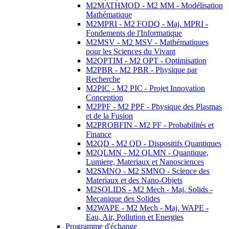
M2MATHMOD - M2 MM - Modélisation
Mathématique
M2MPRI - M2 FODQ - Maj. MPRI -
Fondements de l'Informatique
M2MSV - M2 MSV - Mathématiques
pour les Sciences du Vivant
M2OPTIM - M2 OPT - Optimisation
M2PBR - M2 PBR - Physique par
Recherche
M2PIC - M2 PIC - Projet Innovation
Conception
M2PPF - M2 PPF - Physique des Plasmas
et de la Fusion
M2PROBFIN - M2 PF - Probabilités et
Finance
M2QD - M2 QD - Dispositifs Quantiques
M2QLMN - M2 QLMN - Quantique,
Lumiere, Materiaux et Nanosciences
M2SMNO - M2 SMNO - Science des
Materiaux et des Nano-Objets
M2SOLIDS - M2 Mech - Maj. Solids -
Mecanique des Solides
M2WAPE - M2 Mech - Maj. WAPE -
Eau, Air, Pollution et Energies
Programme d'échange