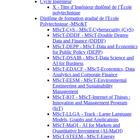
Cycle Ingénieur
X - Titre d’Ingénieur diplômé de l’École
polytechnique
Diplôme de formation gradué de l'Ecole
Polytechnique -MSc&T
MScT-CyS - MScT-Cybersecurity (CyS)
MScT-DDDF - MScT-Double Degree
Data and Finance (DDDF)
MScT-DEPP - MScT-Data and Economics
for Public Policy (DEPP)
MScT-DSAIB - MScT-Data Science and
AI for Business
MScT-EDACF - MScT-Economics, Data
Analytics and Corporate Finance
MScT-EESM - MScT-Environmental
Engineering and Sustainability
Management
MScT-IOT - MScT-Internet of Things :
Innovation and Management Program
(IoT)
MScT-LLGA - Track : Large Language
Models, Graphs and Applications
MScT-MaQI - AI for Markets and
Quantitative Investment (AI-MaQI)
MScT-STEEM - MScT-Energy