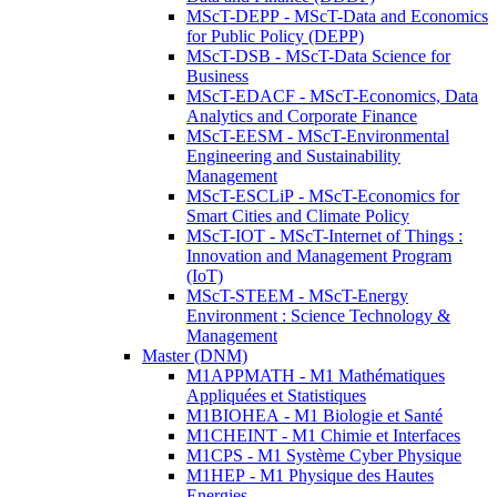
MScT-DEPP - MScT-Data and Economics
for Public Policy (DEPP)
MScT-DSB - MScT-Data Science for
Business
MScT-EDACF - MScT-Economics, Data
Analytics and Corporate Finance
MScT-EESM - MScT-Environmental
Engineering and Sustainability
Management
MScT-ESCLiP - MScT-Economics for
Smart Cities and Climate Policy
MScT-IOT - MScT-Internet of Things :
Innovation and Management Program
(IoT)
MScT-STEEM - MScT-Energy
Environment : Science Technology &
Management
Master (DNM)
M1APPMATH - M1 Mathématiques
Appliquées et Statistiques
M1BIOHEA - M1 Biologie et Santé
M1CHEINT - M1 Chimie et Interfaces
M1CPS - M1 Système Cyber Physique
M1HEP - M1 Physique des Hautes
Energies