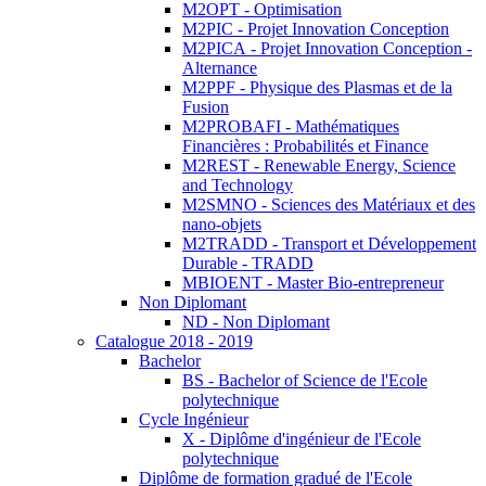
M2OPT - Optimisation
M2PIC - Projet Innovation Conception
M2PICA - Projet Innovation Conception -
Alternance
M2PPF - Physique des Plasmas et de la
Fusion
M2PROBAFI - Mathématiques
Financières : Probabilités et Finance
M2REST - Renewable Energy, Science
and Technology
M2SMNO - Sciences des Matériaux et des
nano-objets
M2TRADD - Transport et Développement
Durable - TRADD
MBIOENT - Master Bio-entrepreneur
Non Diplomant
ND - Non Diplomant
Catalogue 2018 - 2019
Bachelor
BS - Bachelor of Science de l'Ecole
polytechnique
Cycle Ingénieur
X - Diplôme d'ingénieur de l'Ecole
polytechnique
Diplôme de formation gradué de l'Ecole