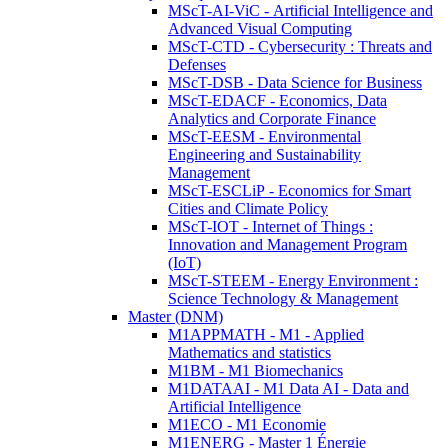
MScT-AI-ViC - Artificial Intelligence and
Advanced Visual Computing
MScT-CTD - Cybersecurity : Threats and
Defenses
MScT-DSB - Data Science for Business
MScT-EDACF - Economics, Data
Analytics and Corporate Finance
MScT-EESM - Environmental
Engineering and Sustainability
Management
MScT-ESCLiP - Economics for Smart
Cities and Climate Policy
MScT-IOT - Internet of Things :
Innovation and Management Program
(IoT)
MScT-STEEM - Energy Environment :
Science Technology & Management
Master (DNM)
M1APPMATH - M1 - Applied
Mathematics and statistics
M1BM - M1 Biomechanics
M1DATAAI - M1 Data AI - Data and
Artificial Intelligence
M1ECO - M1 Economie
M1ENERG - Master 1 Énergie