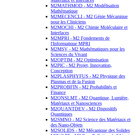
Matériaux et Interfaces
M2MATHMOD - M2 Modélisation
Mathématique
M2MECENCLI - M2 Génie Mécanique
pour les Cliniciens
M2MOCHI - M2 Chimie Moléculaire et
Interfaces
M2MPRI - M2 Fondements de
l'Informatique MPRI
M2MSV - M2 Mathématiques pour les
Sciences du Vivant
M2OPTIM - M2 Optimisation
M2PIC - M2 Projet, Innovation,
Conception
M2PLASPHYFUS - M2 Physique des
Plasmas et de la Fusion
M2PROBFIN - M2 Probabilités et
Finance
M2QNSLMT - M2 Quantique, Lumière,
Matériaux et Nanosciences
M2QUANTDEV - M2 Dispositifs
Quantiques
M2SMNO - M2 Science des Matériaux et
des Nano-Objets
M2SOLIDS - M2 Mécanique des Solides