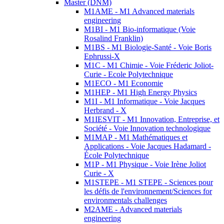
Master (DNM)
M1AME - M1 Advanced materials
engineering
M1BI - M1 Bio-informatique (Voie
Rosalind Franklin)
M1BS - M1 Biologie-Santé - Voie Boris
Ephrussi-X
M1C - M1 Chimie - Voie Fréderic Joliot-
Curie - Ecole Polytechnique
M1ECO - M1 Economie
M1HEP - M1 High Energy Physics
M1I - M1 Informatique - Voie Jacques
Herbrand - X
M1IESVIT - M1 Innovation, Entreprise, et
Société - Voie Innovation technologique
M1MAP - M1 Mathématiques et
Applications - Voie Jacques Hadamard -
École Polytechnique
M1P - M1 Physique - Voie Irène Joliot
Curie - X
M1STEPE - M1 STEPE - Sciences pour
les défis de l'environnement/Sciences for
environmentals challenges
M2AME - Advanced materials
engineering