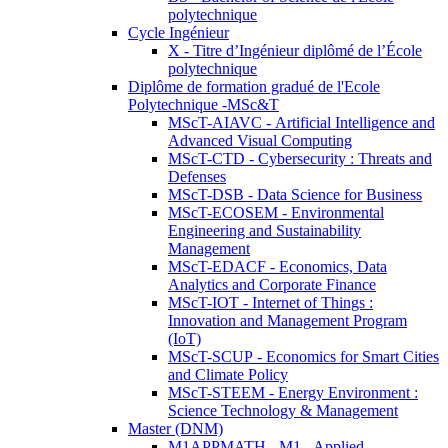
polytechnique
Cycle Ingénieur
X - Titre d’Ingénieur diplômé de l’École
polytechnique
Diplôme de formation gradué de l'Ecole
Polytechnique -MSc&T
MScT-AIAVC - Artificial Intelligence and
Advanced Visual Computing
MScT-CTD - Cybersecurity : Threats and
Defenses
MScT-DSB - Data Science for Business
MScT-ECOSEM - Environmental
Engineering and Sustainability
Management
MScT-EDACF - Economics, Data
Analytics and Corporate Finance
MScT-IOT - Internet of Things :
Innovation and Management Program
(IoT)
MScT-SCUP - Economics for Smart Cities
and Climate Policy
MScT-STEEM - Energy Environment :
Science Technology & Management
Master (DNM)
M1APPMATH - M1 - Applied