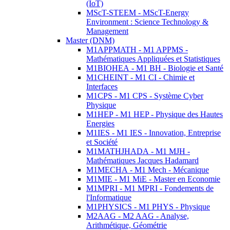
(IoT)
MScT-STEEM - MScT-Energy
Environment : Science Technology &
Management
Master (DNM)
M1APPMATH - M1 APPMS -
Mathématiques Appliquées et Statistiques
M1BIOHEA - M1 BH - Biologie et Santé
M1CHEINT - M1 CI - Chimie et
Interfaces
M1CPS - M1 CPS - Système Cyber
Physique
M1HEP - M1 HEP - Physique des Hautes
Energies
M1IES - M1 IES - Innovation, Entreprise
et Société
M1MATHJHADA - M1 MJH -
Mathématiques Jacques Hadamard
M1MECHA - M1 Mech - Mécanique
M1MIE - M1 MiE - Master en Economie
M1MPRI - M1 MPRI - Fondements de
l'Informatique
M1PHYSICS - M1 PHYS - Physique
M2AAG - M2 AAG - Analyse,
Arithmétique, Géométrie