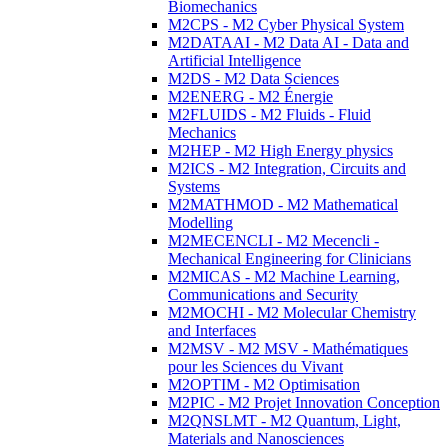
Biomechanics
M2CPS - M2 Cyber Physical System
M2DATAAI - M2 Data AI - Data and
Artificial Intelligence
M2DS - M2 Data Sciences
M2ENERG - M2 Énergie
M2FLUIDS - M2 Fluids - Fluid
Mechanics
M2HEP - M2 High Energy physics
M2ICS - M2 Integration, Circuits and
Systems
M2MATHMOD - M2 Mathematical
Modelling
M2MECENCLI - M2 Mecencli -
Mechanical Engineering for Clinicians
M2MICAS - M2 Machine Learning,
Communications and Security
M2MOCHI - M2 Molecular Chemistry
and Interfaces
M2MSV - M2 MSV - Mathématiques
pour les Sciences du Vivant
M2OPTIM - M2 Optimisation
M2PIC - M2 Projet Innovation Conception
M2QNSLMT - M2 Quantum, Light,
Materials and Nanosciences