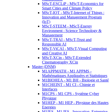
MScT-ESCLiP - MScT-Economics for
Smart Cities and Climate Policy
MScT-IOT - MScT-Internet of Things :
Innovation and Management Program
(IoT)
MScT-STEEM - MScT-Energy
Environment : Science Technology &
Management
MScT-TRAI - MScT-Trust and
Responsible AI
MScT-ViCAI - MScT-Visual Computing
and Creative AI
MScT-XCin - MScT-Extended
Cinematography XCin
Master (DNM)
M1APPMATH - M1 APPMS -
Mathématiques Appliquées et Statistiques
M1BIOHEA - M1 BH - Biologie et Santé
M1CHEINT - M1 CI - Chimie et
Interfaces
M1CPS - M1 CPS - Système Cyber
Physique
M1HEP - M1 HEP - Physique des Hautes
Energies
M1IES - M1 IES - Innovation, Entreprise