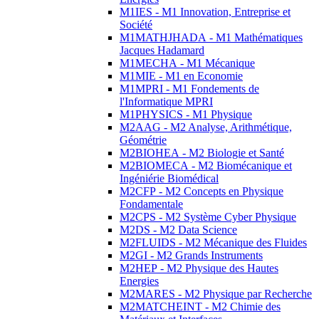
M1IES - M1 Innovation, Entreprise et
Société
M1MATHJHADA - M1 Mathématiques
Jacques Hadamard
M1MECHA - M1 Mécanique
M1MIE - M1 en Economie
M1MPRI - M1 Fondements de
l'Informatique MPRI
M1PHYSICS - M1 Physique
M2AAG - M2 Analyse, Arithmétique,
Géométrie
M2BIOHEA - M2 Biologie et Santé
M2BIOMECA - M2 Biomécanique et
Ingéniérie Biomédical
M2CFP - M2 Concepts en Physique
Fondamentale
M2CPS - M2 Système Cyber Physique
M2DS - M2 Data Science
M2FLUIDS - M2 Mécanique des Fluides
M2GI - M2 Grands Instruments
M2HEP - M2 Physique des Hautes
Energies
M2MARES - M2 Physique par Recherche
M2MATCHEINT - M2 Chimie des