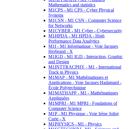
Mathematics and statistics
M1CPS - M1 CPS - Cyber Physical
Systems
M1CSN - M1 CSN - Computer Science
for Networks
M1CYBER - M1 Cyber - Cybersecurity
M1HPDA - M1 HPDA - High
Performance Data Analytics
M1I - M1 Informatique - Voie Jacques
Herbrand - X
M1IGD - M1 IGD - Interaction, Graphic
and Design
M1INTTRACPHY - M1 - International
Track in Physics
M1MAP - M1 Mathématiques et
Applications - Voie Jacques Hadamard -
École Polytechnique
M1MATHAPP - M1 - Mathématiques
Appliquées
M1MPRI - M1 MPRI - Foudations of
Computer Science
M1P - M1 Physique - Voie Irène Joliot
Curie - X
M1PHYSICS - M1 - Physics