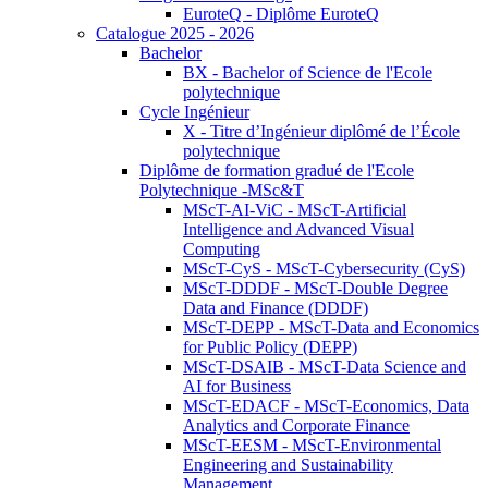
EuroteQ - Diplôme EuroteQ
Catalogue 2025 - 2026
Bachelor
BX - Bachelor of Science de l'Ecole
polytechnique
Cycle Ingénieur
X - Titre d’Ingénieur diplômé de l’École
polytechnique
Diplôme de formation gradué de l'Ecole
Polytechnique -MSc&T
MScT-AI-ViC - MScT-Artificial
Intelligence and Advanced Visual
Computing
MScT-CyS - MScT-Cybersecurity (CyS)
MScT-DDDF - MScT-Double Degree
Data and Finance (DDDF)
MScT-DEPP - MScT-Data and Economics
for Public Policy (DEPP)
MScT-DSAIB - MScT-Data Science and
AI for Business
MScT-EDACF - MScT-Economics, Data
Analytics and Corporate Finance
MScT-EESM - MScT-Environmental
Engineering and Sustainability
Management