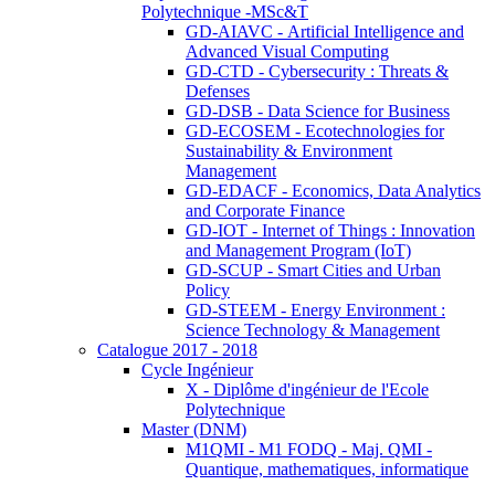
Polytechnique -MSc&T
GD-AIAVC - Artificial Intelligence and
Advanced Visual Computing
GD-CTD - Cybersecurity : Threats &
Defenses
GD-DSB - Data Science for Business
GD-ECOSEM - Ecotechnologies for
Sustainability & Environment
Management
GD-EDACF - Economics, Data Analytics
and Corporate Finance
GD-IOT - Internet of Things : Innovation
and Management Program (IoT)
GD-SCUP - Smart Cities and Urban
Policy
GD-STEEM - Energy Environment :
Science Technology & Management
Catalogue 2017 - 2018
Cycle Ingénieur
X - Diplôme d'ingénieur de l'Ecole
Polytechnique
Master (DNM)
M1QMI - M1 FODQ - Maj. QMI -
Quantique, mathematiques, informatique