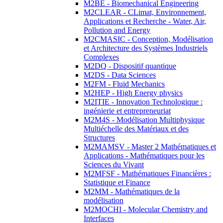
M2BE - Biomechanical Engineering
M2CLEAR - CLimat, Environnement,
Applications et Recherche - Water, Air,
Pollution and Energy
M2CMASIC - Conception, Modélisation
et Architecture des Systèmes Industriels
Complexes
M2DQ - Dispositif quantique
M2DS - Data Sciences
M2FM - Fluid Mechanics
M2HEP - High Energy physics
M2ITIE - Innovation Technologique :
ingénierie et entrepreneuriat
M2M4S - Modélisation Multiphysique
Multiéchelle des Matériaux et des
Structures
M2MAMSV - Master 2 Mathématiques et
Applications - Mathématiques pour les
Sciences du Vivant
M2MFSF - Mathématiques Financières :
Statistique et Finance
M2MM - Mathématiques de la
modélisation
M2MOCHI - Molecular Chemistry and
Interfaces