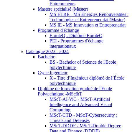
Entrepreneurs
Mastère spécialisé (Master)
MS ETRE - MS Energies Renouvelables :
Technologies et Entrepreneuriat (Master)
MS IE - MS Innovation et Entreprenariat
Programme d'échange
EuroteQ - Diplôme EuroteQ
PEI - Programmes d'échange
internationaux
Catalogue 2023 - 2024
Bachelor
BS - Bachelor of Science de l'Ecole
polytechnique
Cycle Ingénieur
X - Titre d’Ingénieur diplômé de l’École
polytechnique
Diplôme de formation gradué de l'Ecole
Polytechnique -MSc&T
MScT-AI-ViC - MScT-Artificial
Intelligence and Advanced Visual
Computing
MScT-CTD - MScT-Cybersecurity :
Threats and Defenses
MScT-DDDF - MScT-Double Degree
Data and Finance (DDDF)