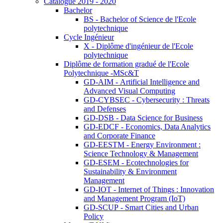
Catalogue 2019 - 2020
Bachelor
BS - Bachelor of Science de l'Ecole
polytechnique
Cycle Ingénieur
X - Diplôme d'ingénieur de l'Ecole
polytechnique
Diplôme de formation gradué de l'Ecole
Polytechnique -MSc&T
GD-AIM - Artificial Intelligence and
Advanced Visual Computing
GD-CYBSEC - Cybersecurity : Threats
and Defenses
GD-DSB - Data Science for Business
GD-EDCF - Economics, Data Analytics
and Corporate Finance
GD-EESTM - Energy Environment :
Science Technology & Management
GD-ESEM - Ecotechnologies for
Sustainability & Environment
Management
GD-IOT - Internet of Things : Innovation
and Management Program (IoT)
GD-SCUP - Smart Cities and Urban
Policy