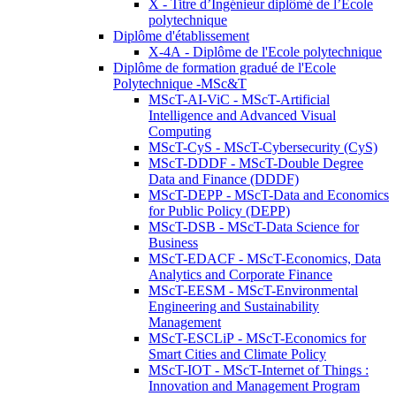
X - Titre d’Ingénieur diplômé de l’École
polytechnique
Diplôme d'établissement
X-4A - Diplôme de l'Ecole polytechnique
Diplôme de formation gradué de l'Ecole
Polytechnique -MSc&T
MScT-AI-ViC - MScT-Artificial
Intelligence and Advanced Visual
Computing
MScT-CyS - MScT-Cybersecurity (CyS)
MScT-DDDF - MScT-Double Degree
Data and Finance (DDDF)
MScT-DEPP - MScT-Data and Economics
for Public Policy (DEPP)
MScT-DSB - MScT-Data Science for
Business
MScT-EDACF - MScT-Economics, Data
Analytics and Corporate Finance
MScT-EESM - MScT-Environmental
Engineering and Sustainability
Management
MScT-ESCLiP - MScT-Economics for
Smart Cities and Climate Policy
MScT-IOT - MScT-Internet of Things :
Innovation and Management Program