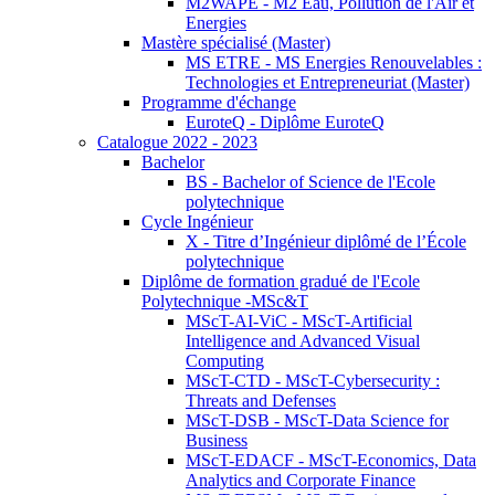
M2WAPE - M2 Eau, Pollution de l'Air et
Energies
Mastère spécialisé (Master)
MS ETRE - MS Energies Renouvelables :
Technologies et Entrepreneuriat (Master)
Programme d'échange
EuroteQ - Diplôme EuroteQ
Catalogue 2022 - 2023
Bachelor
BS - Bachelor of Science de l'Ecole
polytechnique
Cycle Ingénieur
X - Titre d’Ingénieur diplômé de l’École
polytechnique
Diplôme de formation gradué de l'Ecole
Polytechnique -MSc&T
MScT-AI-ViC - MScT-Artificial
Intelligence and Advanced Visual
Computing
MScT-CTD - MScT-Cybersecurity :
Threats and Defenses
MScT-DSB - MScT-Data Science for
Business
MScT-EDACF - MScT-Economics, Data
Analytics and Corporate Finance