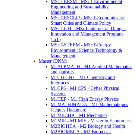
MScT-EESM - MScT-Environmental
Engineering and Sustainability
Management
MScT-ESCLiP - MScT-Economics for
Smart Cities and Climate Policy
MScT-IOT - MScT-Internet of Things :
Innovation and Management Program
(IoT)
MScT-STEEM - MScT-Energy
Environment : Science Technology &
Management
Master (DNM)
M1APPMATH - M1 Applied Mathematics
and statistics
M1CHEINT - M1 Chemistry and
Interfaces
M1CPS - M1 CPS - Cyber Physical
Systems
M1HEP - M1 High Energy Physics
M1MATHJHADA - M1 Mathematiques
Jacques Hadamard
M1MECHA - M1 Mechanics
M1MIE - M1 MIE - Master in Economics
M2BIOHEA - M2 Biology and Health
M2BIOMECA - M2 Biomeca -