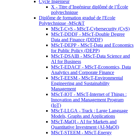
Cycle Ingénieur
X - Titre d’Ingénieur diplômé de l’École
polytechnique
Diplôme de formation gradué de l'Ecole
Polytechnique -MSc&T
MScT-CyS - MScT-Cybersecurity (CyS)
MScT-DDDF - MScT-Double Degree
Data and Finance (DDDF)
MScT-DEPP - MScT-Data and Economics
for Public Policy (DEPP)
MScT-DSAIB - MScT-Data Science and
AI for Business
MScT-EDACF - MScT-Economics, Data
Analytics and Corporate Finance
MScT-EESM - MScT-Environmental
Engineering and Sustainability
Management
MScT-IOT - MScT-Internet of Things :
Innovation and Management Program
(IoT)
MScT-LLGA - Track : Large Language
Models, Graphs and Applications
MScT-MaQI - AI for Markets and
Quantitative Investment (AI-MaQI)
MScT-STEEM - MScT-Energy