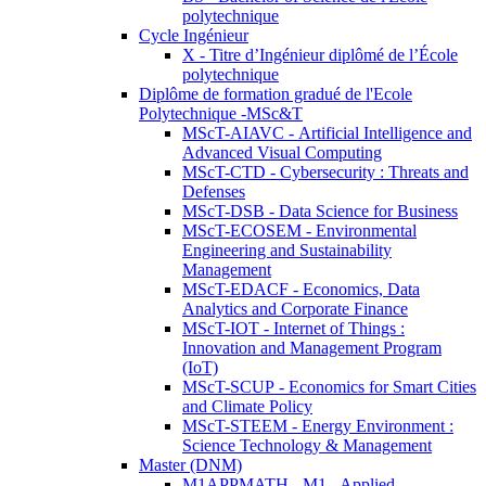
polytechnique
Cycle Ingénieur
X - Titre d’Ingénieur diplômé de l’École
polytechnique
Diplôme de formation gradué de l'Ecole
Polytechnique -MSc&T
MScT-AIAVC - Artificial Intelligence and
Advanced Visual Computing
MScT-CTD - Cybersecurity : Threats and
Defenses
MScT-DSB - Data Science for Business
MScT-ECOSEM - Environmental
Engineering and Sustainability
Management
MScT-EDACF - Economics, Data
Analytics and Corporate Finance
MScT-IOT - Internet of Things :
Innovation and Management Program
(IoT)
MScT-SCUP - Economics for Smart Cities
and Climate Policy
MScT-STEEM - Energy Environment :
Science Technology & Management
Master (DNM)
M1APPMATH - M1 - Applied