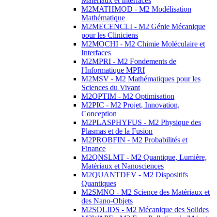
Matériaux et Interfaces
M2MATHMOD - M2 Modélisation
Mathématique
M2MECENCLI - M2 Génie Mécanique
pour les Cliniciens
M2MOCHI - M2 Chimie Moléculaire et
Interfaces
M2MPRI - M2 Fondements de
l'Informatique MPRI
M2MSV - M2 Mathématiques pour les
Sciences du Vivant
M2OPTIM - M2 Optimisation
M2PIC - M2 Projet, Innovation,
Conception
M2PLASPHYFUS - M2 Physique des
Plasmas et de la Fusion
M2PROBFIN - M2 Probabilités et
Finance
M2QNSLMT - M2 Quantique, Lumière,
Matériaux et Nanosciences
M2QUANTDEV - M2 Dispositifs
Quantiques
M2SMNO - M2 Science des Matériaux et
des Nano-Objets
M2SOLIDS - M2 Mécanique des Solides