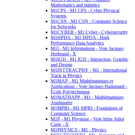
Mathematics and statistics
M1CPS - M1 CPS - Cyber Physical
Systems
M1CSN - M1 CSN - Computer Science
for Networks
M1CYBER - M1 Cyber - Cybersecurity
M1HPDA - M1 HPDA - High
Performance Data Analytics
M1I - M1 Informatique - Voie Jacques
Herbrand - X
M1IGD - M1 IGD - Interaction, Graphic
and Design
M1INTTRACPHY - M1 - International
Track in Physics
M1MAP - M1 Mathématiques et
Applications - Voie Jacques Hadamard -
École Polytechnique
M1MATHAPP - M1 - Mathématiques
Appliquées
M1MPRI - M1 MPRI - Foudations of
Computer Science
M1P - M1 Physique - Voie Irène Joliot
Curie - X
M1PHYSICS - M1 - Physics