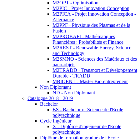
M2OPT - Optimisation
M2PIC - Projet Innovation Conception
M2PICA - Projet Innovation Conception -
Alternance
M2PPF - Physique des Plasmas et de la
Fusion
M2PROBAFI - Mathématiques
Financières : Probabilités et Finance
M2REST - Renewable Energy, Science
and Technology
M2SMNO - Sciences des Matériaux et des
nano-objets
M2TRADD - Transport et Développement
Durable - TRADD
MBIOENT - Master Bio-entrepreneur
Non Diplomant
ND - Non Diplomant
Catalogue 2018 - 2019
Bachelor
BS - Bachelor of Science de l'Ecole
polytechnique
Cycle Ingénieur
X - Diplôme d'ingénieur de l'Ecole
polytechnique
Diplôme de formation gradué de l'Ecole