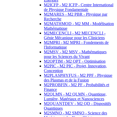
Energies
M2ICFP - M2 ICFP - Centre International
de Physique Fondamentale
M2MARES - M2 PBR - Physique par
Recherche
M2MATHMOD - M2 MM - Modélisation
Mathématique
M2MECENCLI - M2 MECENCLI -
Génie Mécanique pour les Cliniciens
M2MPRI - M2 MPRI - Fondements de
l'Informatique
M2MSV - M2 MSV - Mathématiques
pour les Sciences du Vivant
M2OPTIM - M2 OPT - Optimisation
M2PIC - M2 PIC - Projet, Innovation,
Conception
M2PLASPHYFUS - M2 PPF - Physique
des Plasmas et de la Fusion
M2PROBFIN - M2 PF - Probabilités et
Finance
M2QLMN - M2 QLMN - Quantique,
Lumière, Matériaux et Nanosciences
M2QUANTDEV - M2 QD - Dispositifs
Quantiques
M2SMNO - M2 SMNO - Science des