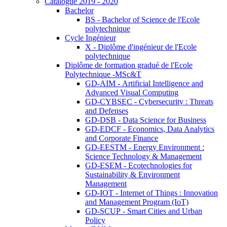
Catalogue 2019 - 2020
Bachelor
BS - Bachelor of Science de l'Ecole
polytechnique
Cycle Ingénieur
X - Diplôme d'ingénieur de l'Ecole
polytechnique
Diplôme de formation gradué de l'Ecole
Polytechnique -MSc&T
GD-AIM - Artificial Intelligence and
Advanced Visual Computing
GD-CYBSEC - Cybersecurity : Threats
and Defenses
GD-DSB - Data Science for Business
GD-EDCF - Economics, Data Analytics
and Corporate Finance
GD-EESTM - Energy Environment :
Science Technology & Management
GD-ESEM - Ecotechnologies for
Sustainability & Environment
Management
GD-IOT - Internet of Things : Innovation
and Management Program (IoT)
GD-SCUP - Smart Cities and Urban
Policy