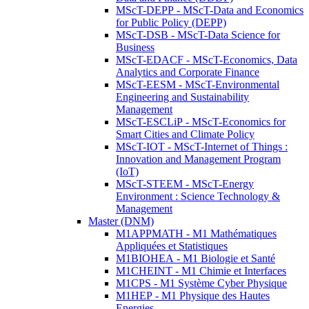
MScT-DEPP - MScT-Data and Economics
for Public Policy (DEPP)
MScT-DSB - MScT-Data Science for
Business
MScT-EDACF - MScT-Economics, Data
Analytics and Corporate Finance
MScT-EESM - MScT-Environmental
Engineering and Sustainability
Management
MScT-ESCLiP - MScT-Economics for
Smart Cities and Climate Policy
MScT-IOT - MScT-Internet of Things :
Innovation and Management Program
(IoT)
MScT-STEEM - MScT-Energy
Environment : Science Technology &
Management
Master (DNM)
M1APPMATH - M1 Mathématiques
Appliquées et Statistiques
M1BIOHEA - M1 Biologie et Santé
M1CHEINT - M1 Chimie et Interfaces
M1CPS - M1 Système Cyber Physique
M1HEP - M1 Physique des Hautes
Energies