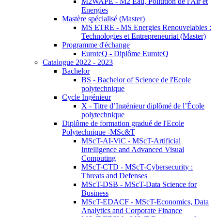
M2WAPE - M2 Eau, Pollution de l'Air et
Energies
Mastère spécialisé (Master)
MS ETRE - MS Energies Renouvelables :
Technologies et Entrepreneuriat (Master)
Programme d'échange
EuroteQ - Diplôme EuroteQ
Catalogue 2022 - 2023
Bachelor
BS - Bachelor of Science de l'Ecole
polytechnique
Cycle Ingénieur
X - Titre d’Ingénieur diplômé de l’École
polytechnique
Diplôme de formation gradué de l'Ecole
Polytechnique -MSc&T
MScT-AI-ViC - MScT-Artificial
Intelligence and Advanced Visual
Computing
MScT-CTD - MScT-Cybersecurity :
Threats and Defenses
MScT-DSB - MScT-Data Science for
Business
MScT-EDACF - MScT-Economics, Data
Analytics and Corporate Finance