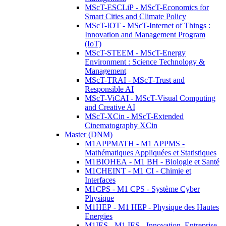
MScT-ESCLiP - MScT-Economics for
Smart Cities and Climate Policy
MScT-IOT - MScT-Internet of Things :
Innovation and Management Program
(IoT)
MScT-STEEM - MScT-Energy
Environment : Science Technology &
Management
MScT-TRAI - MScT-Trust and
Responsible AI
MScT-ViCAI - MScT-Visual Computing
and Creative AI
MScT-XCin - MScT-Extended
Cinematography XCin
Master (DNM)
M1APPMATH - M1 APPMS -
Mathématiques Appliquées et Statistiques
M1BIOHEA - M1 BH - Biologie et Santé
M1CHEINT - M1 CI - Chimie et
Interfaces
M1CPS - M1 CPS - Système Cyber
Physique
M1HEP - M1 HEP - Physique des Hautes
Energies
M1IES - M1 IES - Innovation, Entreprise