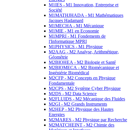
M1IES - M1 Innovation, Entreprise et
Société
M1MATHJHADA - M1 Mathématiques
Jacques Hadamard
M1MECHA - M1 Mécanique
M1MIE - M1 en Economie
M1MPRI - M1 Fondements de
l'Informatique MPRI
M1PHYSICS - M1 Physique
M2AAG - M2 Analyse, Arithmétique,
Géométrie
M2BIOHEA - M2 Biologie et Santé
M2BIOMECA - M2 Biomécanique et
Ingéniérie Biomédical
M2CFP - M2 Concepts en Physique
Fondamentale
M2CPS - M2 Système Cyber Physique
M2DS - M2 Data Science
M2FLUIDS - M2 Mécanique des Fluides
M2GI - M2 Grands Instruments
M2HEP - M2 Physique des Hautes
Energies
M2MARES - M2 Physique par Recherche
M2MATCHEINT - M2 Chimie des