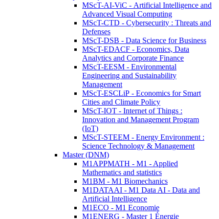
MScT-AI-ViC - Artificial Intelligence and
Advanced Visual Computing
MScT-CTD - Cybersecurity : Threats and
Defenses
MScT-DSB - Data Science for Business
MScT-EDACF - Economics, Data
Analytics and Corporate Finance
MScT-EESM - Environmental
Engineering and Sustainability
Management
MScT-ESCLiP - Economics for Smart
Cities and Climate Policy
MScT-IOT - Internet of Things :
Innovation and Management Program
(IoT)
MScT-STEEM - Energy Environment :
Science Technology & Management
Master (DNM)
M1APPMATH - M1 - Applied
Mathematics and statistics
M1BM - M1 Biomechanics
M1DATAAI - M1 Data AI - Data and
Artificial Intelligence
M1ECO - M1 Economie
M1ENERG - Master 1 Énergie