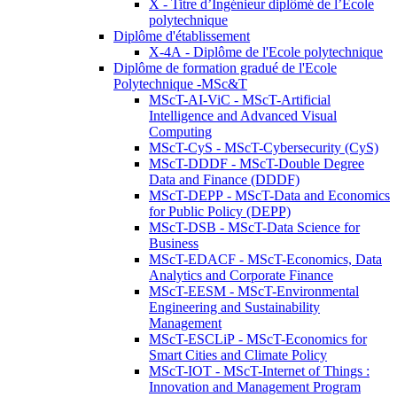
X - Titre d’Ingénieur diplômé de l’École
polytechnique
Diplôme d'établissement
X-4A - Diplôme de l'Ecole polytechnique
Diplôme de formation gradué de l'Ecole
Polytechnique -MSc&T
MScT-AI-ViC - MScT-Artificial
Intelligence and Advanced Visual
Computing
MScT-CyS - MScT-Cybersecurity (CyS)
MScT-DDDF - MScT-Double Degree
Data and Finance (DDDF)
MScT-DEPP - MScT-Data and Economics
for Public Policy (DEPP)
MScT-DSB - MScT-Data Science for
Business
MScT-EDACF - MScT-Economics, Data
Analytics and Corporate Finance
MScT-EESM - MScT-Environmental
Engineering and Sustainability
Management
MScT-ESCLiP - MScT-Economics for
Smart Cities and Climate Policy
MScT-IOT - MScT-Internet of Things :
Innovation and Management Program