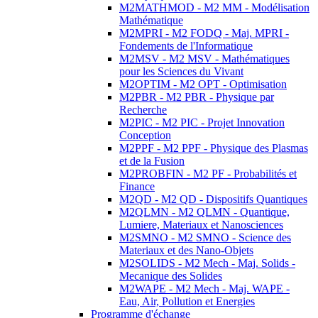
M2MATHMOD - M2 MM - Modélisation
Mathématique
M2MPRI - M2 FODQ - Maj. MPRI -
Fondements de l'Informatique
M2MSV - M2 MSV - Mathématiques
pour les Sciences du Vivant
M2OPTIM - M2 OPT - Optimisation
M2PBR - M2 PBR - Physique par
Recherche
M2PIC - M2 PIC - Projet Innovation
Conception
M2PPF - M2 PPF - Physique des Plasmas
et de la Fusion
M2PROBFIN - M2 PF - Probabilités et
Finance
M2QD - M2 QD - Dispositifs Quantiques
M2QLMN - M2 QLMN - Quantique,
Lumiere, Materiaux et Nanosciences
M2SMNO - M2 SMNO - Science des
Materiaux et des Nano-Objets
M2SOLIDS - M2 Mech - Maj. Solids -
Mecanique des Solides
M2WAPE - M2 Mech - Maj. WAPE -
Eau, Air, Pollution et Energies
Programme d'échange