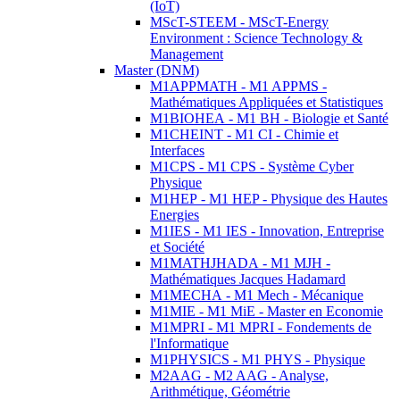
(IoT)
MScT-STEEM - MScT-Energy
Environment : Science Technology &
Management
Master (DNM)
M1APPMATH - M1 APPMS -
Mathématiques Appliquées et Statistiques
M1BIOHEA - M1 BH - Biologie et Santé
M1CHEINT - M1 CI - Chimie et
Interfaces
M1CPS - M1 CPS - Système Cyber
Physique
M1HEP - M1 HEP - Physique des Hautes
Energies
M1IES - M1 IES - Innovation, Entreprise
et Société
M1MATHJHADA - M1 MJH -
Mathématiques Jacques Hadamard
M1MECHA - M1 Mech - Mécanique
M1MIE - M1 MiE - Master en Economie
M1MPRI - M1 MPRI - Fondements de
l'Informatique
M1PHYSICS - M1 PHYS - Physique
M2AAG - M2 AAG - Analyse,
Arithmétique, Géométrie