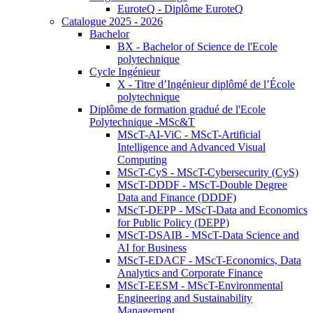
EuroteQ - Diplôme EuroteQ
Catalogue 2025 - 2026
Bachelor
BX - Bachelor of Science de l'Ecole
polytechnique
Cycle Ingénieur
X - Titre d’Ingénieur diplômé de l’École
polytechnique
Diplôme de formation gradué de l'Ecole
Polytechnique -MSc&T
MScT-AI-ViC - MScT-Artificial
Intelligence and Advanced Visual
Computing
MScT-CyS - MScT-Cybersecurity (CyS)
MScT-DDDF - MScT-Double Degree
Data and Finance (DDDF)
MScT-DEPP - MScT-Data and Economics
for Public Policy (DEPP)
MScT-DSAIB - MScT-Data Science and
AI for Business
MScT-EDACF - MScT-Economics, Data
Analytics and Corporate Finance
MScT-EESM - MScT-Environmental
Engineering and Sustainability
Management