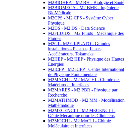
M2BIOHEA - M2 BH - Biologie et Santé
M2BIOMECA - M2 BME - Ingénierie
BioMédicale
M2CPS - M2 CPS - Système Cyber
Physique
M2DS - M2 DS - Data Science
M2FLUIDS - M2 Fluids - Mécanique des
Fluides
M2GI - M2 GI-PLATO - Grandes
installations - Plasmas, Lasers,
Accélérateurs, Tokamaks
M2HEP - M2 HEP - Physique des Hautes
Energies
M2ICFP - M2 ICFP - Centre International
de Physique Fondamentale
M2MACHI - M2 MACHI - Chimie des
Matériaux et Interfaces
M2MARES - M2 PBR - Physique par
Recherche
M2MATHMOD - M2 MM - Modélisation
Mathématique
M2MECENCLI - M2 MECENCLI -
Génie Mécanique pour les Cliniciens
M2MOCHI - M2 MoChI - Chimie
Moléculaire et Interfaces