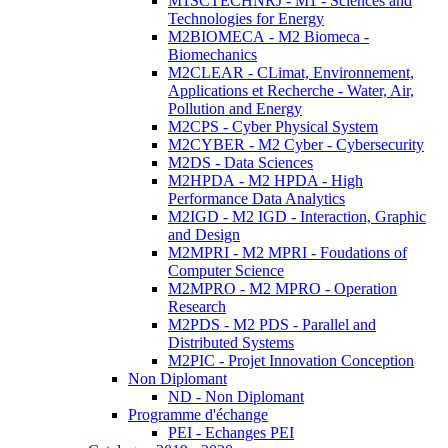
M1SCTECHNRJ - M1 - Sciences and
Technologies for Energy
M2BIOMECA - M2 Biomeca -
Biomechanics
M2CLEAR - CLimat, Environnement,
Applications et Recherche - Water, Air,
Pollution and Energy
M2CPS - Cyber Physical System
M2CYBER - M2 Cyber - Cybersecurity
M2DS - Data Sciences
M2HPDA - M2 HPDA - High
Performance Data Analytics
M2IGD - M2 IGD - Interaction, Graphic
and Design
M2MPRI - M2 MPRI - Foudations of
Computer Science
M2MPRO - M2 MPRO - Operation
Research
M2PDS - M2 PDS - Parallel and
Distributed Systems
M2PIC - Projet Innovation Conception
Non Diplomant
ND - Non Diplomant
Programme d'échange
PEI - Echanges PEI