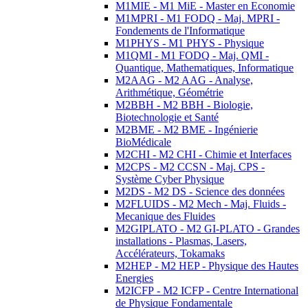
M1MIE - M1 MiE - Master en Economie
M1MPRI - M1 FODQ - Maj. MPRI -
Fondements de l'Informatique
M1PHYS - M1 PHYS - Physique
M1QMI - M1 FODQ - Maj. QMI -
Quantique, Mathematiques, Informatique
M2AAG - M2 AAG - Analyse,
Arithmétique, Géométrie
M2BBH - M2 BBH - Biologie,
Biotechnologie et Santé
M2BME - M2 BME - Ingénierie
BioMédicale
M2CHI - M2 CHI - Chimie et Interfaces
M2CPS - M2 CCSN - Maj. CPS -
Système Cyber Physique
M2DS - M2 DS - Science des données
M2FLUIDS - M2 Mech - Maj. Fluids -
Mecanique des Fluides
M2GIPLATO - M2 GI-PLATO - Grandes
installations - Plasmas, Lasers,
Accélérateurs, Tokamaks
M2HEP - M2 HEP - Physique des Hautes
Energies
M2ICFP - M2 ICFP - Centre International
de Physique Fondamentale