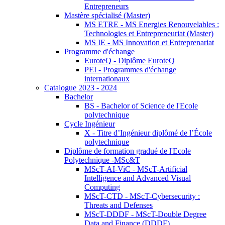
Entrepreneurs
Mastère spécialisé (Master)
MS ETRE - MS Energies Renouvelables :
Technologies et Entrepreneuriat (Master)
MS IE - MS Innovation et Entreprenariat
Programme d'échange
EuroteQ - Diplôme EuroteQ
PEI - Programmes d'échange
internationaux
Catalogue 2023 - 2024
Bachelor
BS - Bachelor of Science de l'Ecole
polytechnique
Cycle Ingénieur
X - Titre d’Ingénieur diplômé de l’École
polytechnique
Diplôme de formation gradué de l'Ecole
Polytechnique -MSc&T
MScT-AI-ViC - MScT-Artificial
Intelligence and Advanced Visual
Computing
MScT-CTD - MScT-Cybersecurity :
Threats and Defenses
MScT-DDDF - MScT-Double Degree
Data and Finance (DDDF)