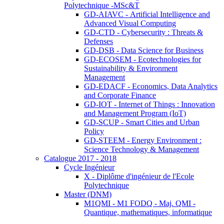
Polytechnique -MSc&T
GD-AIAVC - Artificial Intelligence and
Advanced Visual Computing
GD-CTD - Cybersecurity : Threats &
Defenses
GD-DSB - Data Science for Business
GD-ECOSEM - Ecotechnologies for
Sustainability & Environment
Management
GD-EDACF - Economics, Data Analytics
and Corporate Finance
GD-IOT - Internet of Things : Innovation
and Management Program (IoT)
GD-SCUP - Smart Cities and Urban
Policy
GD-STEEM - Energy Environment :
Science Technology & Management
Catalogue 2017 - 2018
Cycle Ingénieur
X - Diplôme d'ingénieur de l'Ecole
Polytechnique
Master (DNM)
M1QMI - M1 FODQ - Maj. QMI -
Quantique, mathematiques, informatique