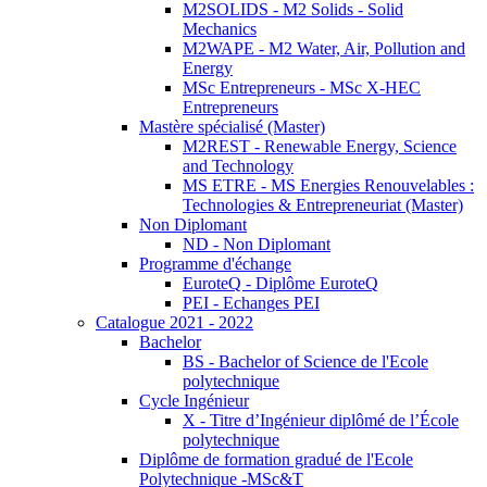
M2SOLIDS - M2 Solids - Solid
Mechanics
M2WAPE - M2 Water, Air, Pollution and
Energy
MSc Entrepreneurs - MSc X-HEC
Entrepreneurs
Mastère spécialisé (Master)
M2REST - Renewable Energy, Science
and Technology
MS ETRE - MS Energies Renouvelables :
Technologies & Entrepreneuriat (Master)
Non Diplomant
ND - Non Diplomant
Programme d'échange
EuroteQ - Diplôme EuroteQ
PEI - Echanges PEI
Catalogue 2021 - 2022
Bachelor
BS - Bachelor of Science de l'Ecole
polytechnique
Cycle Ingénieur
X - Titre d’Ingénieur diplômé de l’École
polytechnique
Diplôme de formation gradué de l'Ecole
Polytechnique -MSc&T