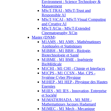
Environment : Science Technology &
Management
MScT-TRAI - MScT-Trust and
Responsible AI
MScT-ViCAI - MScT-Visual Computing
and Creative AI
MScT-XCin - MScT-Extended
Cinematography XCin
Master (DNM)
M1AMS - M1 AMS - Mathématiques
Appliquées et Statistiques
M1BBH - M1 BBH - Biologie,
Biotechnologie et Santé
M1BME - M1 BME - Ingénierie
BioMédicale
M1CHI - M1 CHI - Chimie et Interfaces
M1CPS - M1 CCSN - Maj. CPS -
Système Cyber Physique
M1HEP - M1 HEP - Physique des Hautes
Energies
M1IES - M1 IES - Innovation, Entreprise
et Société
M1MATHJHADA - M1 MJH -
Mathematiques Jacques Hadamard
M1MEC - M1 Mech - Mecanique