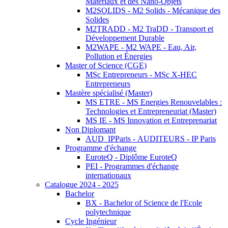
Matériaux et des Nano-Objets
M2SOLIDS - M2 Solids - Mécanique des
Solides
M2TRADD - M2 TraDD - Transport et
Développement Durable
M2WAPE - M2 WAPE - Eau, Air,
Pollution et Énergies
Master of Science (CGE)
MSc Entrepreneurs - MSc X-HEC
Entrepreneurs
Mastère spécialisé (Master)
MS ETRE - MS Energies Renouvelables :
Technologies et Entrepreneuriat (Master)
MS IE - MS Innovation et Entreprenariat
Non Diplomant
AUD_IPParis - AUDITEURS - IP Paris
Programme d'échange
EuroteQ - Diplôme EuroteQ
PEI - Programmes d'échange
internationaux
Catalogue 2024 - 2025
Bachelor
BX - Bachelor of Science de l'Ecole
polytechnique
Cycle Ingénieur