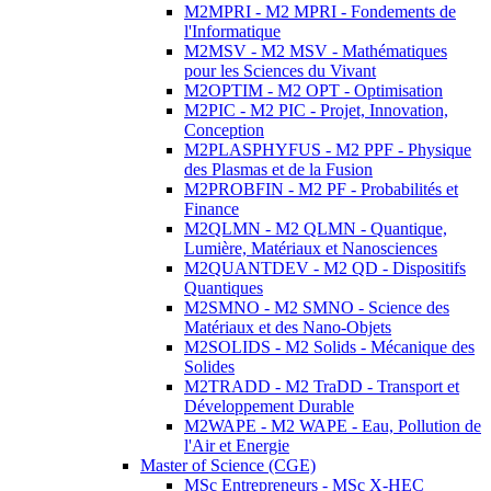
M2MPRI - M2 MPRI - Fondements de
l'Informatique
M2MSV - M2 MSV - Mathématiques
pour les Sciences du Vivant
M2OPTIM - M2 OPT - Optimisation
M2PIC - M2 PIC - Projet, Innovation,
Conception
M2PLASPHYFUS - M2 PPF - Physique
des Plasmas et de la Fusion
M2PROBFIN - M2 PF - Probabilités et
Finance
M2QLMN - M2 QLMN - Quantique,
Lumière, Matériaux et Nanosciences
M2QUANTDEV - M2 QD - Dispositifs
Quantiques
M2SMNO - M2 SMNO - Science des
Matériaux et des Nano-Objets
M2SOLIDS - M2 Solids - Mécanique des
Solides
M2TRADD - M2 TraDD - Transport et
Développement Durable
M2WAPE - M2 WAPE - Eau, Pollution de
l'Air et Energie
Master of Science (CGE)
MSc Entrepreneurs - MSc X-HEC