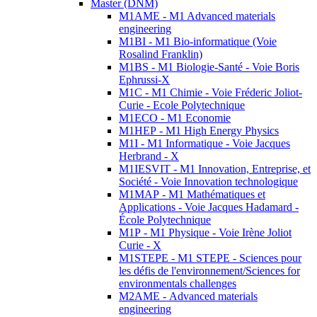
Master (DNM)
M1AME - M1 Advanced materials
engineering
M1BI - M1 Bio-informatique (Voie
Rosalind Franklin)
M1BS - M1 Biologie-Santé - Voie Boris
Ephrussi-X
M1C - M1 Chimie - Voie Fréderic Joliot-
Curie - Ecole Polytechnique
M1ECO - M1 Economie
M1HEP - M1 High Energy Physics
M1I - M1 Informatique - Voie Jacques
Herbrand - X
M1IESVIT - M1 Innovation, Entreprise, et
Société - Voie Innovation technologique
M1MAP - M1 Mathématiques et
Applications - Voie Jacques Hadamard -
École Polytechnique
M1P - M1 Physique - Voie Irène Joliot
Curie - X
M1STEPE - M1 STEPE - Sciences pour
les défis de l'environnement/Sciences for
environmentals challenges
M2AME - Advanced materials
engineering