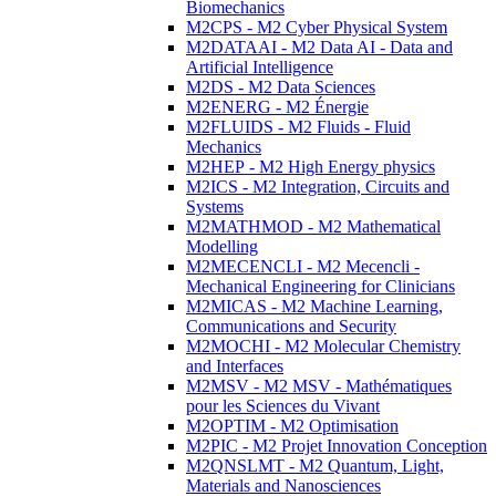
Biomechanics
M2CPS - M2 Cyber Physical System
M2DATAAI - M2 Data AI - Data and
Artificial Intelligence
M2DS - M2 Data Sciences
M2ENERG - M2 Énergie
M2FLUIDS - M2 Fluids - Fluid
Mechanics
M2HEP - M2 High Energy physics
M2ICS - M2 Integration, Circuits and
Systems
M2MATHMOD - M2 Mathematical
Modelling
M2MECENCLI - M2 Mecencli -
Mechanical Engineering for Clinicians
M2MICAS - M2 Machine Learning,
Communications and Security
M2MOCHI - M2 Molecular Chemistry
and Interfaces
M2MSV - M2 MSV - Mathématiques
pour les Sciences du Vivant
M2OPTIM - M2 Optimisation
M2PIC - M2 Projet Innovation Conception
M2QNSLMT - M2 Quantum, Light,
Materials and Nanosciences