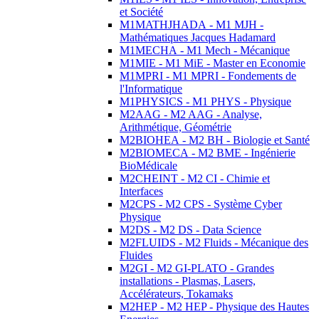
et Société
M1MATHJHADA - M1 MJH -
Mathématiques Jacques Hadamard
M1MECHA - M1 Mech - Mécanique
M1MIE - M1 MiE - Master en Economie
M1MPRI - M1 MPRI - Fondements de
l'Informatique
M1PHYSICS - M1 PHYS - Physique
M2AAG - M2 AAG - Analyse,
Arithmétique, Géométrie
M2BIOHEA - M2 BH - Biologie et Santé
M2BIOMECA - M2 BME - Ingénierie
BioMédicale
M2CHEINT - M2 CI - Chimie et
Interfaces
M2CPS - M2 CPS - Système Cyber
Physique
M2DS - M2 DS - Data Science
M2FLUIDS - M2 Fluids - Mécanique des
Fluides
M2GI - M2 GI-PLATO - Grandes
installations - Plasmas, Lasers,
Accélérateurs, Tokamaks
M2HEP - M2 HEP - Physique des Hautes