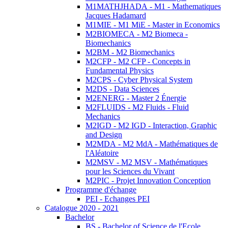
M1MATHJHADA - M1 - Mathematiques
Jacques Hadamard
M1MIE - M1 MiE - Master in Economics
M2BIOMECA - M2 Biomeca -
Biomechanics
M2BM - M2 Biomechanics
M2CFP - M2 CFP - Concepts in
Fundamental Physics
M2CPS - Cyber Physical System
M2DS - Data Sciences
M2ENERG - Master 2 Énergie
M2FLUIDS - M2 Fluids - Fluid
Mechanics
M2IGD - M2 IGD - Interaction, Graphic
and Design
M2MDA - M2 MdA - Mathématiques de
l'Aléatoire
M2MSV - M2 MSV - Mathématiques
pour les Sciences du Vivant
M2PIC - Projet Innovation Conception
Programme d'échange
PEI - Echanges PEI
Catalogue 2020 - 2021
Bachelor
BS - Bachelor of Science de l'Ecole