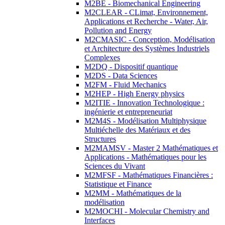
M2BE - Biomechanical Engineering
M2CLEAR - CLimat, Environnement,
Applications et Recherche - Water, Air,
Pollution and Energy
M2CMASIC - Conception, Modélisation
et Architecture des Systèmes Industriels
Complexes
M2DQ - Dispositif quantique
M2DS - Data Sciences
M2FM - Fluid Mechanics
M2HEP - High Energy physics
M2ITIE - Innovation Technologique :
ingénierie et entrepreneuriat
M2M4S - Modélisation Multiphysique
Multiéchelle des Matériaux et des
Structures
M2MAMSV - Master 2 Mathématiques et
Applications - Mathématiques pour les
Sciences du Vivant
M2MFSF - Mathématiques Financières :
Statistique et Finance
M2MM - Mathématiques de la
modélisation
M2MOCHI - Molecular Chemistry and
Interfaces