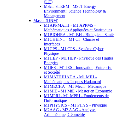
(IoT)
MScT-STEEM - MScT-Energy
Environment : Science Technology &
Management
Master (DNM)
M1APPMATH - M1 APPMS -
Mathématiques Appliquées et Statistiques
M1BIOHEA - M1 BH - Biologie et Santé
M1CHEINT - M1 CI - Chimie et
Interfaces
M1CPS - M1 CPS - Système Cyber
Physique
M1HEP - M1 HEP - Physique des Hautes
Energies
M1IES - M1 IES - Innovation, Entreprise
et Société
M1MATHJHADA - M1 MJH -
Mathématiques Jacques Hadamard
M1MECHA - M1 Mech - Mécanique
M1MIE - M1 MiE - Master en Economie
M1MPRI - M1 MPRI - Fondements de
l'Informatique
M1PHYSICS - M1 PHYS - Physique
M2AAG - M2 AAG - Analyse,
Arithmétique, Géométrie