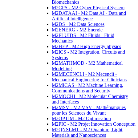
Biomechanics
M2CPS - M2 Cyber Physical System
M2DATAAI - M2 Data AI - Data and
Artificial Intelligence
M2DS - M2 Data Sciences
M2ENERG - M2 Énergie
M2FLUIDS - M2 Fluids - Fluid
Mechanics
M2HEP - M2 High Energy physics
M2ICS - M2 Integration, Circuits and
Systems
M2MATHMOD - M2 Mathematical
Modelling
M2MECENCLI - M2 Mecencli -
Mechanical Engineering for Clinicians
M2MICAS - M2 Machine Learning,
Communications and Security
M2MOCHI - M2 Molecular Chemistry
and Interfaces
M2MSV - M2 MSV - Mathématiques
pour les Sciences du Vivant
M2OPTIM - M2 Optimisation
M2PIC - M2 Projet Innovation Conception
M2QNSLMT - M2 Quantum, Light,
Materials and Nanosciences