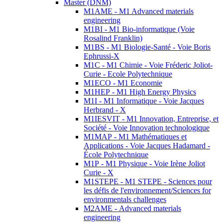
Master (DNM)
M1AME - M1 Advanced materials
engineering
M1BI - M1 Bio-informatique (Voie
Rosalind Franklin)
M1BS - M1 Biologie-Santé - Voie Boris
Ephrussi-X
M1C - M1 Chimie - Voie Fréderic Joliot-
Curie - Ecole Polytechnique
M1ECO - M1 Economie
M1HEP - M1 High Energy Physics
M1I - M1 Informatique - Voie Jacques
Herbrand - X
M1IESVIT - M1 Innovation, Entreprise, et
Société - Voie Innovation technologique
M1MAP - M1 Mathématiques et
Applications - Voie Jacques Hadamard -
École Polytechnique
M1P - M1 Physique - Voie Irène Joliot
Curie - X
M1STEPE - M1 STEPE - Sciences pour
les défis de l'environnement/Sciences for
environmentals challenges
M2AME - Advanced materials
engineering