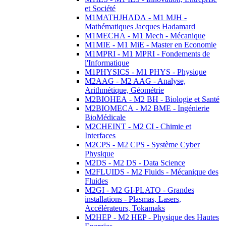
et Société
M1MATHJHADA - M1 MJH -
Mathématiques Jacques Hadamard
M1MECHA - M1 Mech - Mécanique
M1MIE - M1 MiE - Master en Economie
M1MPRI - M1 MPRI - Fondements de
l'Informatique
M1PHYSICS - M1 PHYS - Physique
M2AAG - M2 AAG - Analyse,
Arithmétique, Géométrie
M2BIOHEA - M2 BH - Biologie et Santé
M2BIOMECA - M2 BME - Ingénierie
BioMédicale
M2CHEINT - M2 CI - Chimie et
Interfaces
M2CPS - M2 CPS - Système Cyber
Physique
M2DS - M2 DS - Data Science
M2FLUIDS - M2 Fluids - Mécanique des
Fluides
M2GI - M2 GI-PLATO - Grandes
installations - Plasmas, Lasers,
Accélérateurs, Tokamaks
M2HEP - M2 HEP - Physique des Hautes