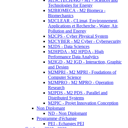
M1SCTECHNRJ - M1 - Sciences and
Technologies for Energy
M2BIOMECA - M2 Biomeca -
Biomechanics
M2CLEAR - CLimat, Environnement,
Applications et Recherche - Water, Air,
Pollution and Energy
M2CPS - Cyber Physical System
M2CYBER - M2 Cyber - Cybersecurity
M2DS - Data Sciences
M2HPDA - M2 HPDA - High
Performance Data Analytics
M2IGD - M2 IGD - Interaction, Graphic
and Design
M2MPRI - M2 MPRI - Foudations of
Computer Science
M2MPRO - M2 MPRO - Operation
Research
M2PDS - M2 PDS - Parallel and
Distributed Systems
M2PIC - Projet Innovation Conception
Non Diplomant
ND - Non Diplomant
Programme d'échange
PEI - Echanges PEI