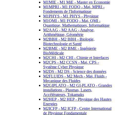
M1MIE - M1 MiE - Master en Economie
M1MPRI - M1 FODQ - Maj. MPRI -
Fondements de l'Informatique
M1PHYS - M1 PHYS - Physique
M1QMI - M1 FODQ - Maj. QMI -
Quantique, Mathematiques, Informatique
M2AAG - M2 AAG - Analyse,
Arithmétique, Géométrie
M2BBH - M2 BBH - Biologie,
Biotechnologie et Santé
M2BME - M2 BME - Ingénierie
BioMédicale
M2CHI - M2 CHI - Chimie et Interfaces
M2CPS - M2 CCSN - Maj. CPS -
Système Cyber Physique
M2DS - M2 DS - Science des données
M2FLUIDS - M2 Mech - Maj. Fluids -
Mecanique des Fluides
M2GIPLATO - M2 GI-PLATO - Grandes
installations - Plasmas, Lasers,
Accélérateurs, Tokamaks
M2HEP - M2 HEP - Physique des Hautes
Energies
M2ICFP - M2 ICFP - Centre International
de Physique Fondamentale