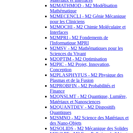
Matériaux et Interfaces
M2MATHMOD - M2 Modélisation
Mathématique
M2MECENCLI - M2 Génie Mécanique
pour les Cliniciens
M2MOCHI - M2 Chimie Moléculaire et
Interfaces
M2MPRI - M2 Fondements de
l'Informatique MPRI
M2MSV - M2 Mathématiques pour les
Sciences du Vivant
M2OPTIM - M2 Optimisation
M2PIC - M2 Projet, Innovation,
Conception
M2PLASPHYFUS - M2 Physique des
Plasmas et de la Fusion
M2PROBFIN - M2 Probabilités et
Finance
M2QNSLMT - M2 Quantique, Lumière,
Matériaux et Nanosciences
M2QUANTDEV - M2 Dispositifs
Quantiques
M2SMNO - M2 Science des Matériaux et
des Nano-Objets
M2SOLIDS - M2 Mécanique des Solides