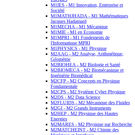
M1IES - M1 Innovation, Entreprise et
Société
M1MATHJHADA - M1 Mathématiques
Jacques Hadamard
M1MECHA - M1 Mécanique
M1MIE - M1 en Economie
M1MPRI - M1 Fondements de
l'Informatique MPRI
M1PHYSICS - M1 Physique
M2AAG - M2 Analyse, Arithmétique,
Géométrie
M2BIOHEA - M2 Biologie et Santé
M2BIOMECA - M2 Biomécanique et
Ingéniérie Biomédical
M2CFP - M2 Concepts en Physique
Fondamentale
M2CPS - M2 Système Cyber Physique
M2DS - M2 Data Science
M2FLUIDS - M2 Mécanique des Fluides
M2GI - M2 Grands Instruments
M2HEP - M2 Physique des Hautes
Energies
M2MARES - M2 Physique par Recherche
M2MATCHEINT - M2 Chimie des