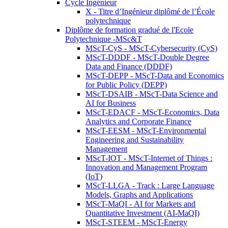
Cycle Ingénieur
X - Titre d’Ingénieur diplômé de l’École
polytechnique
Diplôme de formation gradué de l'Ecole
Polytechnique -MSc&T
MScT-CyS - MScT-Cybersecurity (CyS)
MScT-DDDF - MScT-Double Degree
Data and Finance (DDDF)
MScT-DEPP - MScT-Data and Economics
for Public Policy (DEPP)
MScT-DSAIB - MScT-Data Science and
AI for Business
MScT-EDACF - MScT-Economics, Data
Analytics and Corporate Finance
MScT-EESM - MScT-Environmental
Engineering and Sustainability
Management
MScT-IOT - MScT-Internet of Things :
Innovation and Management Program
(IoT)
MScT-LLGA - Track : Large Language
Models, Graphs and Applications
MScT-MaQI - AI for Markets and
Quantitative Investment (AI-MaQI)
MScT-STEEM - MScT-Energy