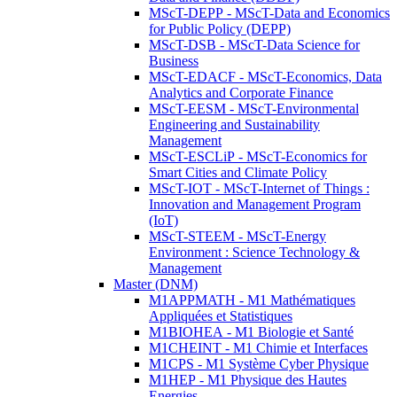
MScT-DEPP - MScT-Data and Economics
for Public Policy (DEPP)
MScT-DSB - MScT-Data Science for
Business
MScT-EDACF - MScT-Economics, Data
Analytics and Corporate Finance
MScT-EESM - MScT-Environmental
Engineering and Sustainability
Management
MScT-ESCLiP - MScT-Economics for
Smart Cities and Climate Policy
MScT-IOT - MScT-Internet of Things :
Innovation and Management Program
(IoT)
MScT-STEEM - MScT-Energy
Environment : Science Technology &
Management
Master (DNM)
M1APPMATH - M1 Mathématiques
Appliquées et Statistiques
M1BIOHEA - M1 Biologie et Santé
M1CHEINT - M1 Chimie et Interfaces
M1CPS - M1 Système Cyber Physique
M1HEP - M1 Physique des Hautes
Energies