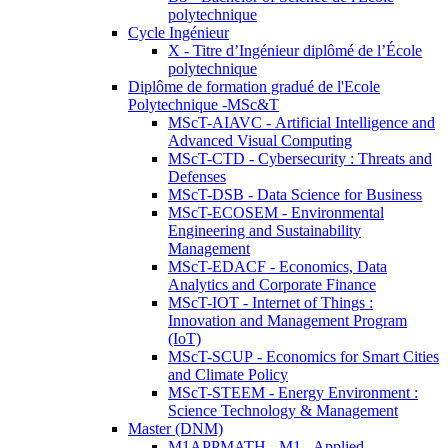
polytechnique
Cycle Ingénieur
X - Titre d’Ingénieur diplômé de l’École
polytechnique
Diplôme de formation gradué de l'Ecole
Polytechnique -MSc&T
MScT-AIAVC - Artificial Intelligence and
Advanced Visual Computing
MScT-CTD - Cybersecurity : Threats and
Defenses
MScT-DSB - Data Science for Business
MScT-ECOSEM - Environmental
Engineering and Sustainability
Management
MScT-EDACF - Economics, Data
Analytics and Corporate Finance
MScT-IOT - Internet of Things :
Innovation and Management Program
(IoT)
MScT-SCUP - Economics for Smart Cities
and Climate Policy
MScT-STEEM - Energy Environment :
Science Technology & Management
Master (DNM)
M1APPMATH - M1 - Applied