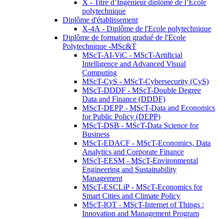
X - Titre d’Ingénieur diplômé de l’École
polytechnique
Diplôme d'établissement
X-4A - Diplôme de l'Ecole polytechnique
Diplôme de formation gradué de l'Ecole
Polytechnique -MSc&T
MScT-AI-ViC - MScT-Artificial
Intelligence and Advanced Visual
Computing
MScT-CyS - MScT-Cybersecurity (CyS)
MScT-DDDF - MScT-Double Degree
Data and Finance (DDDF)
MScT-DEPP - MScT-Data and Economics
for Public Policy (DEPP)
MScT-DSB - MScT-Data Science for
Business
MScT-EDACF - MScT-Economics, Data
Analytics and Corporate Finance
MScT-EESM - MScT-Environmental
Engineering and Sustainability
Management
MScT-ESCLiP - MScT-Economics for
Smart Cities and Climate Policy
MScT-IOT - MScT-Internet of Things :
Innovation and Management Program