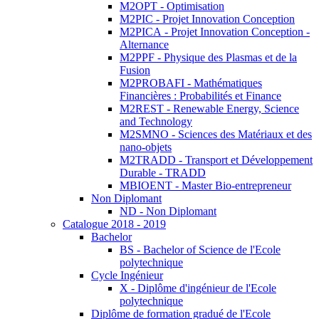
M2OPT - Optimisation
M2PIC - Projet Innovation Conception
M2PICA - Projet Innovation Conception -
Alternance
M2PPF - Physique des Plasmas et de la
Fusion
M2PROBAFI - Mathématiques
Financières : Probabilités et Finance
M2REST - Renewable Energy, Science
and Technology
M2SMNO - Sciences des Matériaux et des
nano-objets
M2TRADD - Transport et Développement
Durable - TRADD
MBIOENT - Master Bio-entrepreneur
Non Diplomant
ND - Non Diplomant
Catalogue 2018 - 2019
Bachelor
BS - Bachelor of Science de l'Ecole
polytechnique
Cycle Ingénieur
X - Diplôme d'ingénieur de l'Ecole
polytechnique
Diplôme de formation gradué de l'Ecole