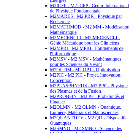
Energies
M2ICFP - M2 ICFP - Centre International
de Physique Fondamentale
M2MARES - M2 PBR - Physique par
Recherche
M2MATHMOD - M2 MM - Modélisation
Mathématique
M2MECENCLI - M2 MECENCLI -
Génie Mécanique pour les Cliniciens
M2MPRI - M2 MPRI - Fondements de
l'Informatique
M2MSV - M2 MSV - Mathématiques
pour les Sciences du Vivant
M2OPTIM - M2 OPT - Optimisation
M2PIC - M2 PIC - Projet, Innovation,
Conception
M2PLASPHYFUS - M2 PPF - Physique
des Plasmas et de la Fusion
M2PROBFIN - M2 PF - Probabilités et
Finance
M2QLMN - M2 QLMN - Quantique,
Lumière, Matériaux et Nanosciences
M2QUANTDEV - M2 QD - Dispositifs
Quantiques
M2SMNO - M2 SMNO - Science des