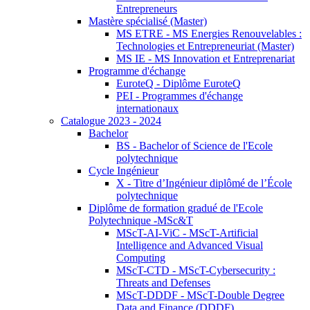
Entrepreneurs
Mastère spécialisé (Master)
MS ETRE - MS Energies Renouvelables :
Technologies et Entrepreneuriat (Master)
MS IE - MS Innovation et Entreprenariat
Programme d'échange
EuroteQ - Diplôme EuroteQ
PEI - Programmes d'échange
internationaux
Catalogue 2023 - 2024
Bachelor
BS - Bachelor of Science de l'Ecole
polytechnique
Cycle Ingénieur
X - Titre d’Ingénieur diplômé de l’École
polytechnique
Diplôme de formation gradué de l'Ecole
Polytechnique -MSc&T
MScT-AI-ViC - MScT-Artificial
Intelligence and Advanced Visual
Computing
MScT-CTD - MScT-Cybersecurity :
Threats and Defenses
MScT-DDDF - MScT-Double Degree
Data and Finance (DDDF)