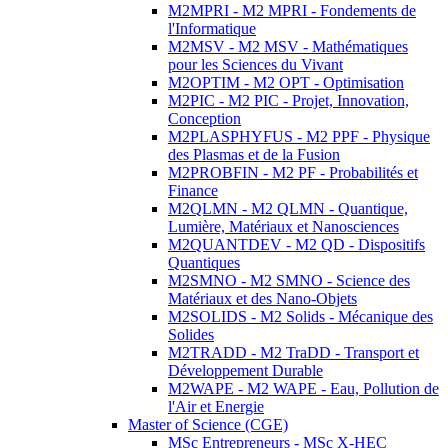
M2MPRI - M2 MPRI - Fondements de
l'Informatique
M2MSV - M2 MSV - Mathématiques
pour les Sciences du Vivant
M2OPTIM - M2 OPT - Optimisation
M2PIC - M2 PIC - Projet, Innovation,
Conception
M2PLASPHYFUS - M2 PPF - Physique
des Plasmas et de la Fusion
M2PROBFIN - M2 PF - Probabilités et
Finance
M2QLMN - M2 QLMN - Quantique,
Lumière, Matériaux et Nanosciences
M2QUANTDEV - M2 QD - Dispositifs
Quantiques
M2SMNO - M2 SMNO - Science des
Matériaux et des Nano-Objets
M2SOLIDS - M2 Solids - Mécanique des
Solides
M2TRADD - M2 TraDD - Transport et
Développement Durable
M2WAPE - M2 WAPE - Eau, Pollution de
l'Air et Energie
Master of Science (CGE)
MSc Entrepreneurs - MSc X-HEC