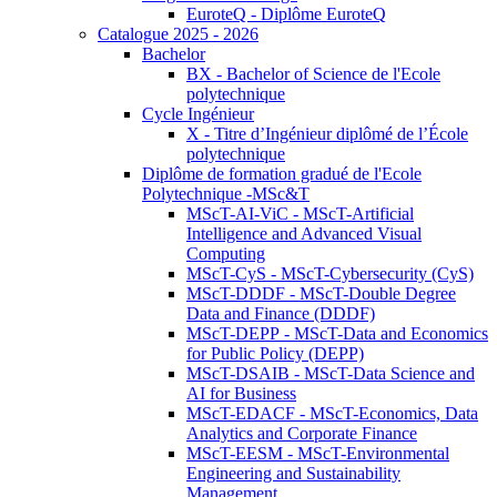
EuroteQ - Diplôme EuroteQ
Catalogue 2025 - 2026
Bachelor
BX - Bachelor of Science de l'Ecole
polytechnique
Cycle Ingénieur
X - Titre d’Ingénieur diplômé de l’École
polytechnique
Diplôme de formation gradué de l'Ecole
Polytechnique -MSc&T
MScT-AI-ViC - MScT-Artificial
Intelligence and Advanced Visual
Computing
MScT-CyS - MScT-Cybersecurity (CyS)
MScT-DDDF - MScT-Double Degree
Data and Finance (DDDF)
MScT-DEPP - MScT-Data and Economics
for Public Policy (DEPP)
MScT-DSAIB - MScT-Data Science and
AI for Business
MScT-EDACF - MScT-Economics, Data
Analytics and Corporate Finance
MScT-EESM - MScT-Environmental
Engineering and Sustainability
Management