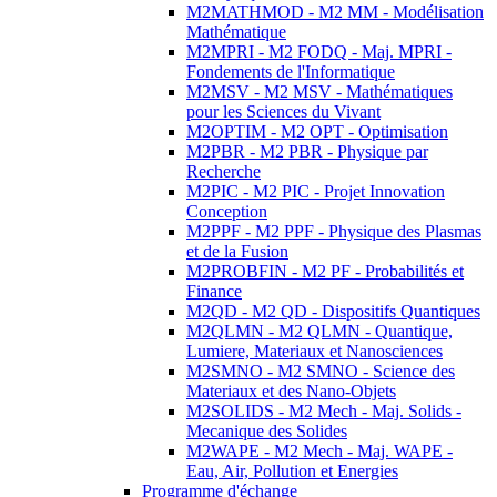
M2MATHMOD - M2 MM - Modélisation
Mathématique
M2MPRI - M2 FODQ - Maj. MPRI -
Fondements de l'Informatique
M2MSV - M2 MSV - Mathématiques
pour les Sciences du Vivant
M2OPTIM - M2 OPT - Optimisation
M2PBR - M2 PBR - Physique par
Recherche
M2PIC - M2 PIC - Projet Innovation
Conception
M2PPF - M2 PPF - Physique des Plasmas
et de la Fusion
M2PROBFIN - M2 PF - Probabilités et
Finance
M2QD - M2 QD - Dispositifs Quantiques
M2QLMN - M2 QLMN - Quantique,
Lumiere, Materiaux et Nanosciences
M2SMNO - M2 SMNO - Science des
Materiaux et des Nano-Objets
M2SOLIDS - M2 Mech - Maj. Solids -
Mecanique des Solides
M2WAPE - M2 Mech - Maj. WAPE -
Eau, Air, Pollution et Energies
Programme d'échange