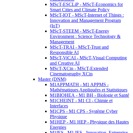
MScT-ESCLiP - MScT-Economics for
Smart Cities and Climate Policy
MScT-IOT - MScT-Internet of Things :
Innovation and Management Program
(IoT)
MScT-STEEM - MScT-Energy
Environment : Science Technology &
Management
MScT-TRAI - MScT-Trust and
Responsible AI
MScT-ViCAI - MScT-Visual Computing
and Creative AI
MScT-XCin - MScT-Extended
Cinematography XCin
Master (DNM)
M1APPMATH - M1 APPMS -
Mathématiques Appliquées et Statistiques
M1BIOHEA - M1 BH - Biologie et Santé
M1CHEINT - M1 CI - Chimie et
Interfaces
M1CPS - M1 CPS - Système Cyber
Physique
M1HEP - M1 HEP - Physique des Hautes
Energies
M1IES - M1 IES - Innovation, Entreprise