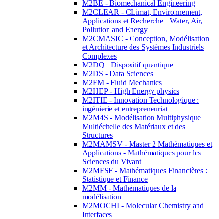
M2BE - Biomechanical Engineering
M2CLEAR - CLimat, Environnement,
Applications et Recherche - Water, Air,
Pollution and Energy
M2CMASIC - Conception, Modélisation
et Architecture des Systèmes Industriels
Complexes
M2DQ - Dispositif quantique
M2DS - Data Sciences
M2FM - Fluid Mechanics
M2HEP - High Energy physics
M2ITIE - Innovation Technologique :
ingénierie et entrepreneuriat
M2M4S - Modélisation Multiphysique
Multiéchelle des Matériaux et des
Structures
M2MAMSV - Master 2 Mathématiques et
Applications - Mathématiques pour les
Sciences du Vivant
M2MFSF - Mathématiques Financières :
Statistique et Finance
M2MM - Mathématiques de la
modélisation
M2MOCHI - Molecular Chemistry and
Interfaces