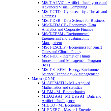
MScT-AI-ViC - Artificial Intelligence and
Advanced Visual Computing
MScT-CTD - Cybersecurity : Threats and
Defenses
MScT-DSB - Data Science for Business
MScT-EDACF - Economics, Data
Analytics and Corporate Finance
MScT-EESM - Environmental
Engineering and Sustainability
Management
MScT-ESCLiP - Economics for Smart
Cities and Climate Policy
MScT-IOT - Internet of Things :
Innovation and Management Program
(IoT)
MScT-STEEM - Energy Environment :
Science Technology & Management
Master (DNM)
M1APPMATH - M1 - Applied
Mathematics and statistics
M1BM - M1 Biomechanics
M1DATAAI - M1 Data AI - Data and
Artificial Intelligence
M1ECO - M1 Economie
M1ENERG - Master 1 Énergie