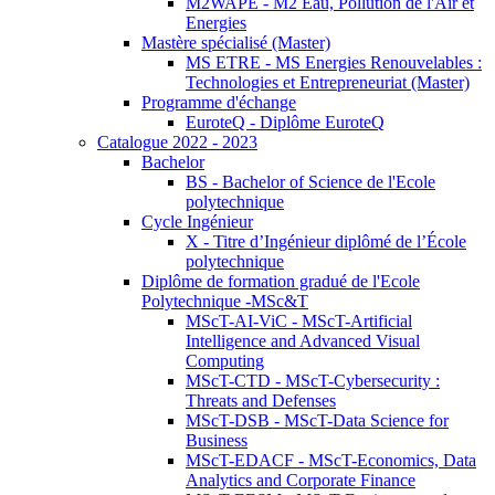
M2WAPE - M2 Eau, Pollution de l'Air et
Energies
Mastère spécialisé (Master)
MS ETRE - MS Energies Renouvelables :
Technologies et Entrepreneuriat (Master)
Programme d'échange
EuroteQ - Diplôme EuroteQ
Catalogue 2022 - 2023
Bachelor
BS - Bachelor of Science de l'Ecole
polytechnique
Cycle Ingénieur
X - Titre d’Ingénieur diplômé de l’École
polytechnique
Diplôme de formation gradué de l'Ecole
Polytechnique -MSc&T
MScT-AI-ViC - MScT-Artificial
Intelligence and Advanced Visual
Computing
MScT-CTD - MScT-Cybersecurity :
Threats and Defenses
MScT-DSB - MScT-Data Science for
Business
MScT-EDACF - MScT-Economics, Data
Analytics and Corporate Finance