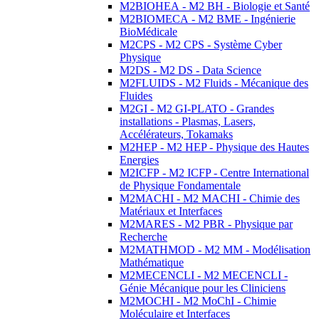
M2BIOHEA - M2 BH - Biologie et Santé
M2BIOMECA - M2 BME - Ingénierie
BioMédicale
M2CPS - M2 CPS - Système Cyber
Physique
M2DS - M2 DS - Data Science
M2FLUIDS - M2 Fluids - Mécanique des
Fluides
M2GI - M2 GI-PLATO - Grandes
installations - Plasmas, Lasers,
Accélérateurs, Tokamaks
M2HEP - M2 HEP - Physique des Hautes
Energies
M2ICFP - M2 ICFP - Centre International
de Physique Fondamentale
M2MACHI - M2 MACHI - Chimie des
Matériaux et Interfaces
M2MARES - M2 PBR - Physique par
Recherche
M2MATHMOD - M2 MM - Modélisation
Mathématique
M2MECENCLI - M2 MECENCLI -
Génie Mécanique pour les Cliniciens
M2MOCHI - M2 MoChI - Chimie
Moléculaire et Interfaces