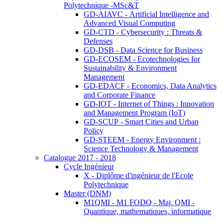
Polytechnique -MSc&T
GD-AIAVC - Artificial Intelligence and
Advanced Visual Computing
GD-CTD - Cybersecurity : Threats &
Defenses
GD-DSB - Data Science for Business
GD-ECOSEM - Ecotechnologies for
Sustainability & Environment
Management
GD-EDACF - Economics, Data Analytics
and Corporate Finance
GD-IOT - Internet of Things : Innovation
and Management Program (IoT)
GD-SCUP - Smart Cities and Urban
Policy
GD-STEEM - Energy Environment :
Science Technology & Management
Catalogue 2017 - 2018
Cycle Ingénieur
X - Diplôme d'ingénieur de l'Ecole
Polytechnique
Master (DNM)
M1QMI - M1 FODQ - Maj. QMI -
Quantique, mathematiques, informatique