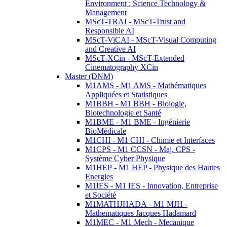
Environment : Science Technology &
Management
MScT-TRAI - MScT-Trust and
Responsible AI
MScT-ViCAI - MScT-Visual Computing
and Creative AI
MScT-XCin - MScT-Extended
Cinematography XCin
Master (DNM)
M1AMS - M1 AMS - Mathématiques
Appliquées et Statistiques
M1BBH - M1 BBH - Biologie,
Biotechnologie et Santé
M1BME - M1 BME - Ingénierie
BioMédicale
M1CHI - M1 CHI - Chimie et Interfaces
M1CPS - M1 CCSN - Maj. CPS -
Système Cyber Physique
M1HEP - M1 HEP - Physique des Hautes
Energies
M1IES - M1 IES - Innovation, Entreprise
et Société
M1MATHJHADA - M1 MJH -
Mathematiques Jacques Hadamard
M1MEC - M1 Mech - Mecanique