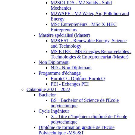
M2SOLIDS - M2 Solids - Solid
Mechanics
M2WAPE - M2 Water, Air, Pollution and
Energy
MSc Entrepreneurs - MSc X-HEC
Entrepreneurs
Mastère spécialisé (Master)
M2REST - Renewable Energy, Science
and Technology
MS ETRE - MS Energies Renouvelables :
Technologies & Entrepreneuriat (Master)
Non Diplomant
ND - Non Diplomant
Programme d'échange
EuroteQ - Diplôme EuroteQ
PEI - Echanges PEI
Catalogue 2021 - 2022
Bachelor
BS - Bachelor of Science de l'Ecole
polytechnique
Cycle Ingénieur
X - Titre d’Ingénieur diplômé de l’École
polytechnique
Diplôme de formation gradué de l'Ecole
Polytechnique -MSc&T