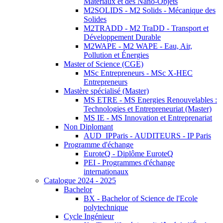
Matériaux et des Nano-Objets
M2SOLIDS - M2 Solids - Mécanique des
Solides
M2TRADD - M2 TraDD - Transport et
Développement Durable
M2WAPE - M2 WAPE - Eau, Air,
Pollution et Énergies
Master of Science (CGE)
MSc Entrepreneurs - MSc X-HEC
Entrepreneurs
Mastère spécialisé (Master)
MS ETRE - MS Energies Renouvelables :
Technologies et Entrepreneuriat (Master)
MS IE - MS Innovation et Entreprenariat
Non Diplomant
AUD_IPParis - AUDITEURS - IP Paris
Programme d'échange
EuroteQ - Diplôme EuroteQ
PEI - Programmes d'échange
internationaux
Catalogue 2024 - 2025
Bachelor
BX - Bachelor of Science de l'Ecole
polytechnique
Cycle Ingénieur