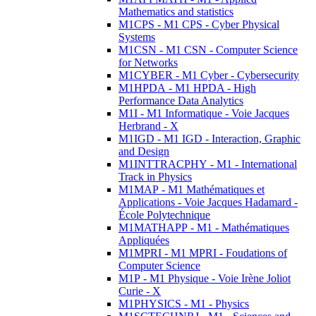
Mathematics and statistics
M1CPS - M1 CPS - Cyber Physical
Systems
M1CSN - M1 CSN - Computer Science
for Networks
M1CYBER - M1 Cyber - Cybersecurity
M1HPDA - M1 HPDA - High
Performance Data Analytics
M1I - M1 Informatique - Voie Jacques
Herbrand - X
M1IGD - M1 IGD - Interaction, Graphic
and Design
M1INTTRACPHY - M1 - International
Track in Physics
M1MAP - M1 Mathématiques et
Applications - Voie Jacques Hadamard -
École Polytechnique
M1MATHAPP - M1 - Mathématiques
Appliquées
M1MPRI - M1 MPRI - Foudations of
Computer Science
M1P - M1 Physique - Voie Irène Joliot
Curie - X
M1PHYSICS - M1 - Physics