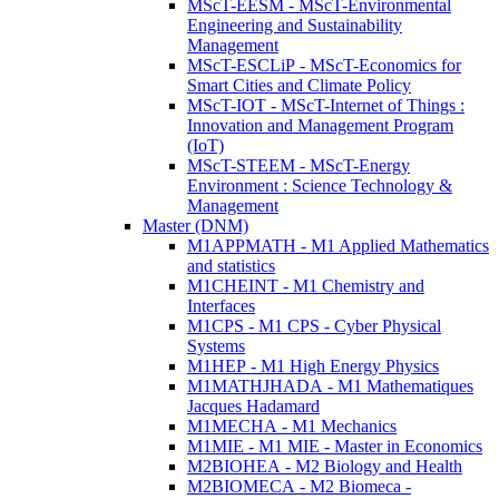
MScT-EESM - MScT-Environmental
Engineering and Sustainability
Management
MScT-ESCLiP - MScT-Economics for
Smart Cities and Climate Policy
MScT-IOT - MScT-Internet of Things :
Innovation and Management Program
(IoT)
MScT-STEEM - MScT-Energy
Environment : Science Technology &
Management
Master (DNM)
M1APPMATH - M1 Applied Mathematics
and statistics
M1CHEINT - M1 Chemistry and
Interfaces
M1CPS - M1 CPS - Cyber Physical
Systems
M1HEP - M1 High Energy Physics
M1MATHJHADA - M1 Mathematiques
Jacques Hadamard
M1MECHA - M1 Mechanics
M1MIE - M1 MIE - Master in Economics
M2BIOHEA - M2 Biology and Health
M2BIOMECA - M2 Biomeca -