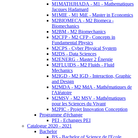
M1MATHJHADA - M1 - Mathematiques
Jacques Hadamard
M1MIE - M1 MiE - Master in Economics
M2BIOMECA - M2 Biomeca -
Biomechanics
M2BM - M2 Biomechanics
M2CFP - M2 CFP - Concepts in
Fundamental Physics
M2CPS - Cyber Physical System
M2DS - Data Sciences
M2ENERG - Master 2 Énergie
M2FLUIDS - M2 Fluids - Fluid
Mechanics
M2IGD - M2 IGD - Interaction, Graphic
and Design
M2MDA - M2 MdA - Mathématiques de
l'Aléatoire
M2MSV - M2 MSV - Mathématiques
pour les Sciences du Vivant
M2PIC - Projet Innovation Conception
Programme d'échange
PEI - Echanges PEI
Catalogue 2020 - 2021
Bachelor
BS - Bachelor of Science de l'Ecole