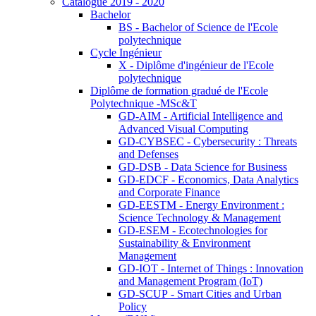
Catalogue 2019 - 2020
Bachelor
BS - Bachelor of Science de l'Ecole
polytechnique
Cycle Ingénieur
X - Diplôme d'ingénieur de l'Ecole
polytechnique
Diplôme de formation gradué de l'Ecole
Polytechnique -MSc&T
GD-AIM - Artificial Intelligence and
Advanced Visual Computing
GD-CYBSEC - Cybersecurity : Threats
and Defenses
GD-DSB - Data Science for Business
GD-EDCF - Economics, Data Analytics
and Corporate Finance
GD-EESTM - Energy Environment :
Science Technology & Management
GD-ESEM - Ecotechnologies for
Sustainability & Environment
Management
GD-IOT - Internet of Things : Innovation
and Management Program (IoT)
GD-SCUP - Smart Cities and Urban
Policy