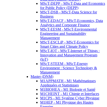
MScT-DEPP - MScT-Data and Economics
for Public Policy (DEPP)
MScT-DSB - MScT-Data Science for
Business
MScT-EDACF - MScT-Economics, Data
Analytics and Corporate Finance
MScT-EESM - MScT-Environmental
Engineering and Sustainability
Management
MScT-ESCLiP - MScT-Economics for
Smart Cities and Climate Policy
MScT-IOT - MScT-Internet of Things :
Innovation and Management Program
(IoT)
MScT-STEEM - MScT-Energy
Environment : Science Technology &
Management
Master (DNM)
M1APPMATH - M1 Mathématiques
Appliquées et Statistiques
M1BIOHEA - M1 Biologie et Santé
M1CHEINT - M1 Chimie et Interfaces
M1CPS - M1 Système Cyber Physique
M1HEP - M1 Physique des Hautes
Energies