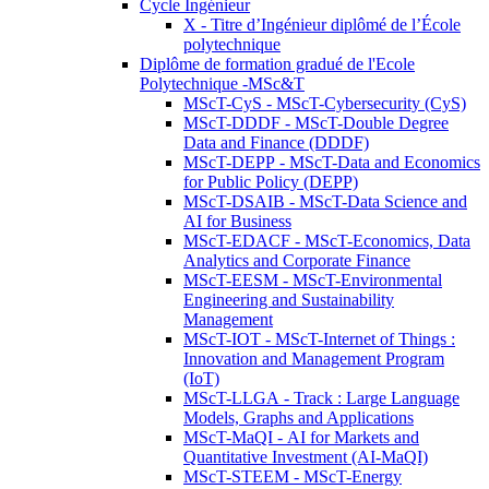
Cycle Ingénieur
X - Titre d’Ingénieur diplômé de l’École
polytechnique
Diplôme de formation gradué de l'Ecole
Polytechnique -MSc&T
MScT-CyS - MScT-Cybersecurity (CyS)
MScT-DDDF - MScT-Double Degree
Data and Finance (DDDF)
MScT-DEPP - MScT-Data and Economics
for Public Policy (DEPP)
MScT-DSAIB - MScT-Data Science and
AI for Business
MScT-EDACF - MScT-Economics, Data
Analytics and Corporate Finance
MScT-EESM - MScT-Environmental
Engineering and Sustainability
Management
MScT-IOT - MScT-Internet of Things :
Innovation and Management Program
(IoT)
MScT-LLGA - Track : Large Language
Models, Graphs and Applications
MScT-MaQI - AI for Markets and
Quantitative Investment (AI-MaQI)
MScT-STEEM - MScT-Energy