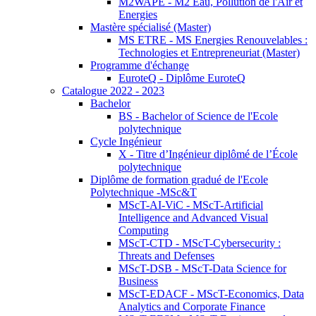
M2WAPE - M2 Eau, Pollution de l'Air et
Energies
Mastère spécialisé (Master)
MS ETRE - MS Energies Renouvelables :
Technologies et Entrepreneuriat (Master)
Programme d'échange
EuroteQ - Diplôme EuroteQ
Catalogue 2022 - 2023
Bachelor
BS - Bachelor of Science de l'Ecole
polytechnique
Cycle Ingénieur
X - Titre d’Ingénieur diplômé de l’École
polytechnique
Diplôme de formation gradué de l'Ecole
Polytechnique -MSc&T
MScT-AI-ViC - MScT-Artificial
Intelligence and Advanced Visual
Computing
MScT-CTD - MScT-Cybersecurity :
Threats and Defenses
MScT-DSB - MScT-Data Science for
Business
MScT-EDACF - MScT-Economics, Data
Analytics and Corporate Finance