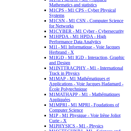
Mathematics and statistics
M1CPS - M1 CPS - Cyber Physical
Systems
M1CSN - M1 CSN - Computer Science
for Networks
M1CYBER - M1 Cyber - Cybersecurity
M1HPDA - M1 HPDA - High
Performance Data Analytics
M1I - M1 Informatique - Voie Jacques
Herbrand - X
M1IGD - M1 IGD - Interaction, Graphic
and Design
M1INTTRACPHY - M1 - International
Track in Physics
M1MAP - M1 Mathématiques et
Applications - Voie Jacques Hadamard -
École Polytechnique
M1MATHAPP - M1 - Mathématiques
Appliquées
M1MPRI - M1 MPRI - Foudations of
Computer Science
M1P - M1 Physique - Voie Irène Joliot
Curie - X
M1PHYSICS - M1 - Physics