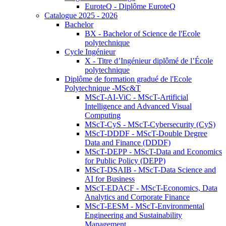
EuroteQ - Diplôme EuroteQ
Catalogue 2025 - 2026
Bachelor
BX - Bachelor of Science de l'Ecole
polytechnique
Cycle Ingénieur
X - Titre d’Ingénieur diplômé de l’École
polytechnique
Diplôme de formation gradué de l'Ecole
Polytechnique -MSc&T
MScT-AI-ViC - MScT-Artificial
Intelligence and Advanced Visual
Computing
MScT-CyS - MScT-Cybersecurity (CyS)
MScT-DDDF - MScT-Double Degree
Data and Finance (DDDF)
MScT-DEPP - MScT-Data and Economics
for Public Policy (DEPP)
MScT-DSAIB - MScT-Data Science and
AI for Business
MScT-EDACF - MScT-Economics, Data
Analytics and Corporate Finance
MScT-EESM - MScT-Environmental
Engineering and Sustainability
Management