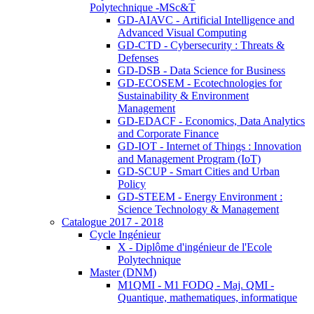
Polytechnique -MSc&T
GD-AIAVC - Artificial Intelligence and
Advanced Visual Computing
GD-CTD - Cybersecurity : Threats &
Defenses
GD-DSB - Data Science for Business
GD-ECOSEM - Ecotechnologies for
Sustainability & Environment
Management
GD-EDACF - Economics, Data Analytics
and Corporate Finance
GD-IOT - Internet of Things : Innovation
and Management Program (IoT)
GD-SCUP - Smart Cities and Urban
Policy
GD-STEEM - Energy Environment :
Science Technology & Management
Catalogue 2017 - 2018
Cycle Ingénieur
X - Diplôme d'ingénieur de l'Ecole
Polytechnique
Master (DNM)
M1QMI - M1 FODQ - Maj. QMI -
Quantique, mathematiques, informatique