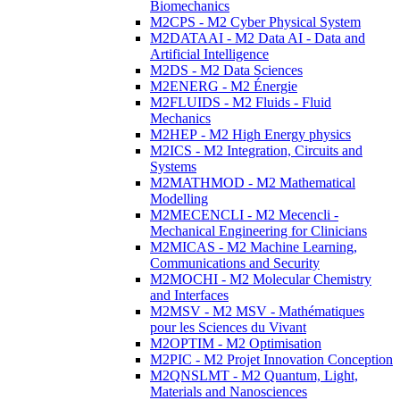
Biomechanics
M2CPS - M2 Cyber Physical System
M2DATAAI - M2 Data AI - Data and
Artificial Intelligence
M2DS - M2 Data Sciences
M2ENERG - M2 Énergie
M2FLUIDS - M2 Fluids - Fluid
Mechanics
M2HEP - M2 High Energy physics
M2ICS - M2 Integration, Circuits and
Systems
M2MATHMOD - M2 Mathematical
Modelling
M2MECENCLI - M2 Mecencli -
Mechanical Engineering for Clinicians
M2MICAS - M2 Machine Learning,
Communications and Security
M2MOCHI - M2 Molecular Chemistry
and Interfaces
M2MSV - M2 MSV - Mathématiques
pour les Sciences du Vivant
M2OPTIM - M2 Optimisation
M2PIC - M2 Projet Innovation Conception
M2QNSLMT - M2 Quantum, Light,
Materials and Nanosciences