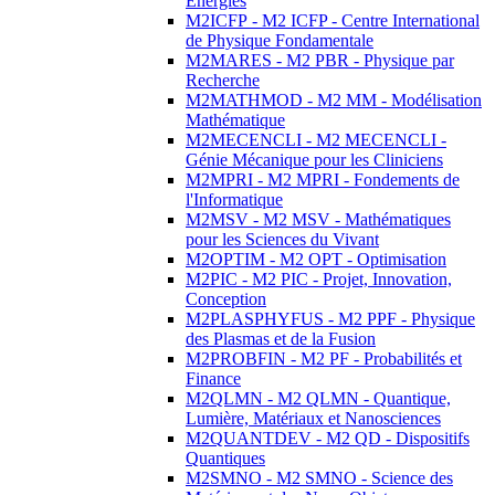
Energies
M2ICFP - M2 ICFP - Centre International
de Physique Fondamentale
M2MARES - M2 PBR - Physique par
Recherche
M2MATHMOD - M2 MM - Modélisation
Mathématique
M2MECENCLI - M2 MECENCLI -
Génie Mécanique pour les Cliniciens
M2MPRI - M2 MPRI - Fondements de
l'Informatique
M2MSV - M2 MSV - Mathématiques
pour les Sciences du Vivant
M2OPTIM - M2 OPT - Optimisation
M2PIC - M2 PIC - Projet, Innovation,
Conception
M2PLASPHYFUS - M2 PPF - Physique
des Plasmas et de la Fusion
M2PROBFIN - M2 PF - Probabilités et
Finance
M2QLMN - M2 QLMN - Quantique,
Lumière, Matériaux et Nanosciences
M2QUANTDEV - M2 QD - Dispositifs
Quantiques
M2SMNO - M2 SMNO - Science des