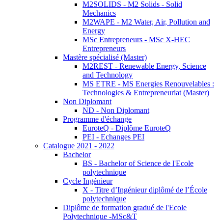
M2SOLIDS - M2 Solids - Solid
Mechanics
M2WAPE - M2 Water, Air, Pollution and
Energy
MSc Entrepreneurs - MSc X-HEC
Entrepreneurs
Mastère spécialisé (Master)
M2REST - Renewable Energy, Science
and Technology
MS ETRE - MS Energies Renouvelables :
Technologies & Entrepreneuriat (Master)
Non Diplomant
ND - Non Diplomant
Programme d'échange
EuroteQ - Diplôme EuroteQ
PEI - Echanges PEI
Catalogue 2021 - 2022
Bachelor
BS - Bachelor of Science de l'Ecole
polytechnique
Cycle Ingénieur
X - Titre d’Ingénieur diplômé de l’École
polytechnique
Diplôme de formation gradué de l'Ecole
Polytechnique -MSc&T