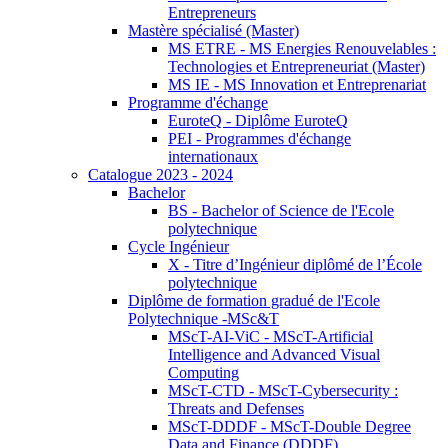
Entrepreneurs
Mastère spécialisé (Master)
MS ETRE - MS Energies Renouvelables :
Technologies et Entrepreneuriat (Master)
MS IE - MS Innovation et Entreprenariat
Programme d'échange
EuroteQ - Diplôme EuroteQ
PEI - Programmes d'échange
internationaux
Catalogue 2023 - 2024
Bachelor
BS - Bachelor of Science de l'Ecole
polytechnique
Cycle Ingénieur
X - Titre d’Ingénieur diplômé de l’École
polytechnique
Diplôme de formation gradué de l'Ecole
Polytechnique -MSc&T
MScT-AI-ViC - MScT-Artificial
Intelligence and Advanced Visual
Computing
MScT-CTD - MScT-Cybersecurity :
Threats and Defenses
MScT-DDDF - MScT-Double Degree
Data and Finance (DDDF)