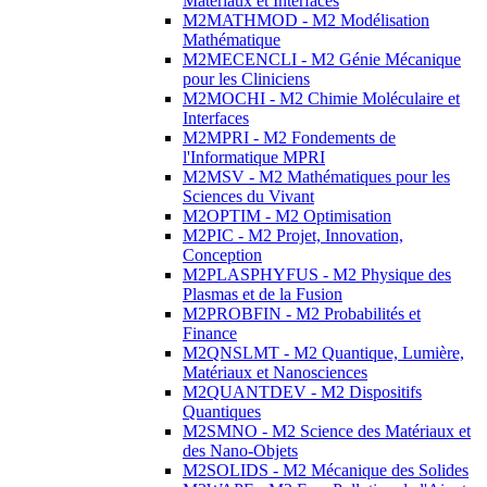
Matériaux et Interfaces
M2MATHMOD - M2 Modélisation
Mathématique
M2MECENCLI - M2 Génie Mécanique
pour les Cliniciens
M2MOCHI - M2 Chimie Moléculaire et
Interfaces
M2MPRI - M2 Fondements de
l'Informatique MPRI
M2MSV - M2 Mathématiques pour les
Sciences du Vivant
M2OPTIM - M2 Optimisation
M2PIC - M2 Projet, Innovation,
Conception
M2PLASPHYFUS - M2 Physique des
Plasmas et de la Fusion
M2PROBFIN - M2 Probabilités et
Finance
M2QNSLMT - M2 Quantique, Lumière,
Matériaux et Nanosciences
M2QUANTDEV - M2 Dispositifs
Quantiques
M2SMNO - M2 Science des Matériaux et
des Nano-Objets
M2SOLIDS - M2 Mécanique des Solides