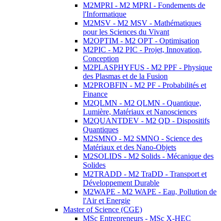
M2MPRI - M2 MPRI - Fondements de
l'Informatique
M2MSV - M2 MSV - Mathématiques
pour les Sciences du Vivant
M2OPTIM - M2 OPT - Optimisation
M2PIC - M2 PIC - Projet, Innovation,
Conception
M2PLASPHYFUS - M2 PPF - Physique
des Plasmas et de la Fusion
M2PROBFIN - M2 PF - Probabilités et
Finance
M2QLMN - M2 QLMN - Quantique,
Lumière, Matériaux et Nanosciences
M2QUANTDEV - M2 QD - Dispositifs
Quantiques
M2SMNO - M2 SMNO - Science des
Matériaux et des Nano-Objets
M2SOLIDS - M2 Solids - Mécanique des
Solides
M2TRADD - M2 TraDD - Transport et
Développement Durable
M2WAPE - M2 WAPE - Eau, Pollution de
l'Air et Energie
Master of Science (CGE)
MSc Entrepreneurs - MSc X-HEC