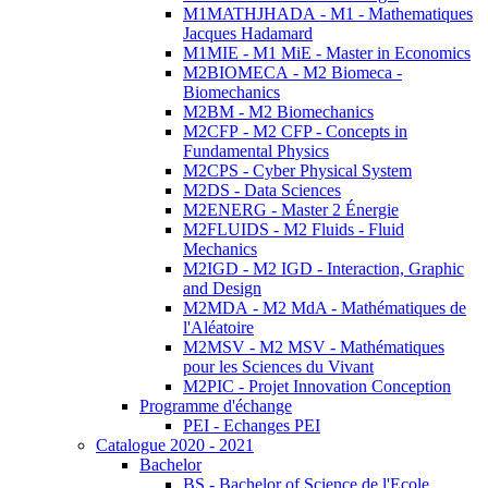
M1MATHJHADA - M1 - Mathematiques
Jacques Hadamard
M1MIE - M1 MiE - Master in Economics
M2BIOMECA - M2 Biomeca -
Biomechanics
M2BM - M2 Biomechanics
M2CFP - M2 CFP - Concepts in
Fundamental Physics
M2CPS - Cyber Physical System
M2DS - Data Sciences
M2ENERG - Master 2 Énergie
M2FLUIDS - M2 Fluids - Fluid
Mechanics
M2IGD - M2 IGD - Interaction, Graphic
and Design
M2MDA - M2 MdA - Mathématiques de
l'Aléatoire
M2MSV - M2 MSV - Mathématiques
pour les Sciences du Vivant
M2PIC - Projet Innovation Conception
Programme d'échange
PEI - Echanges PEI
Catalogue 2020 - 2021
Bachelor
BS - Bachelor of Science de l'Ecole