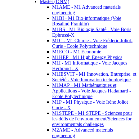
Master (DNM)
M1AME - M1 Advanced materials
engineering
M1BI - M1 Bio-informatique (Voie
Rosalind Franklin)
M1BS - M1 Biologie-Santé - Voie Boris
Ephrussi-X
M1C - M1 Chimie - Voie Fréderic Joliot-
Curie - Ecole Polytechnique
M1ECO - M1 Economie
M1HEP - M1 High Energy Physics
M1I - M1 Informatique - Voie Jacques
Herbrand - X
M1IESVIT - M1 Innovation, Entreprise, et
Société - Voie Innovation technologique
M1MAP - M1 Mathématiques et
Applications - Voie Jacques Hadamard -
École Polytechnique
M1P - M1 Physique - Voie Irène Joliot
Curie - X
M1STEPE - M1 STEPE - Sciences pour
les défis de l'environnement/Sciences for
environmentals challenges
M2AME - Advanced materials
engineering