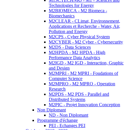
M1SCTECHNRJ - M1 - Sciences and
Technologies for Energy
M2BIOMECA - M2 Biomeca -
Biomechanics
M2CLEAR - CLimat, Environnement,
Applications et Recherche - Water, Air,
Pollution and Energy
M2CPS - Cyber Physical System
M2CYBER - M2 Cyber - Cybersecurity
M2DS - Data Sciences
M2HPDA - M2 HPDA - High
Performance Data Analytics
M2IGD - M2 IGD - Interaction, Graphic
and Design
M2MPRI - M2 MPRI - Foudations of
Computer Science
M2MPRO - M2 MPRO - Operation
Research
M2PDS - M2 PDS - Parallel and
Distributed Systems
M2PIC - Projet Innovation Conception
Non Diplomant
ND - Non Diplomant
Programme d'échange
PEI - Echanges PEI