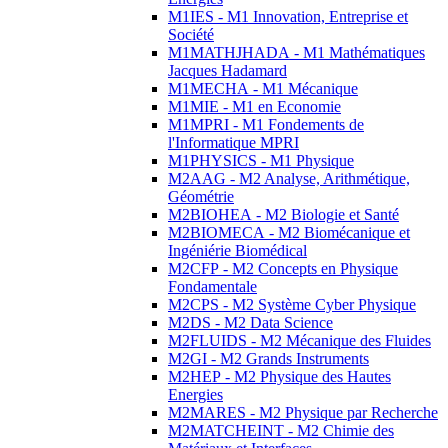
M1IES - M1 Innovation, Entreprise et
Société
M1MATHJHADA - M1 Mathématiques
Jacques Hadamard
M1MECHA - M1 Mécanique
M1MIE - M1 en Economie
M1MPRI - M1 Fondements de
l'Informatique MPRI
M1PHYSICS - M1 Physique
M2AAG - M2 Analyse, Arithmétique,
Géométrie
M2BIOHEA - M2 Biologie et Santé
M2BIOMECA - M2 Biomécanique et
Ingéniérie Biomédical
M2CFP - M2 Concepts en Physique
Fondamentale
M2CPS - M2 Système Cyber Physique
M2DS - M2 Data Science
M2FLUIDS - M2 Mécanique des Fluides
M2GI - M2 Grands Instruments
M2HEP - M2 Physique des Hautes
Energies
M2MARES - M2 Physique par Recherche
M2MATCHEINT - M2 Chimie des