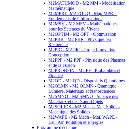
M2MATHMOD - M2 MM - Modélisation
Mathématique
M2MPRI - M2 FODQ - Maj. MPRI -
Fondements de l'Informatique
M2MSV - M2 MSV - Mathématiques
pour les Sciences du Vivant
M2OPTIM - M2 OPT - Optimisation
M2PBR - M2 PBR - Physique par
Recherche
M2PIC - M2 PIC - Projet Innovation
Conception
M2PPF - M2 PPF - Physique des Plasmas
et de la Fusion
M2PROBFIN - M2 PF - Probabilités et
Finance
M2QD - M2 QD - Dispositifs Quantiques
M2QLMN - M2 QLMN - Quantique,
Lumiere, Materiaux et Nanosciences
M2SMNO - M2 SMNO - Science des
Materiaux et des Nano-Objets
M2SOLIDS - M2 Mech - Maj. Solids -
Mecanique des Solides
M2WAPE - M2 Mech - Maj. WAPE -
Eau, Air, Pollution et Energies
Programme d'échange