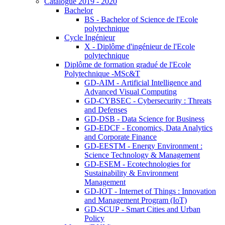
Catalogue 2019 - 2020
Bachelor
BS - Bachelor of Science de l'Ecole
polytechnique
Cycle Ingénieur
X - Diplôme d'ingénieur de l'Ecole
polytechnique
Diplôme de formation gradué de l'Ecole
Polytechnique -MSc&T
GD-AIM - Artificial Intelligence and
Advanced Visual Computing
GD-CYBSEC - Cybersecurity : Threats
and Defenses
GD-DSB - Data Science for Business
GD-EDCF - Economics, Data Analytics
and Corporate Finance
GD-EESTM - Energy Environment :
Science Technology & Management
GD-ESEM - Ecotechnologies for
Sustainability & Environment
Management
GD-IOT - Internet of Things : Innovation
and Management Program (IoT)
GD-SCUP - Smart Cities and Urban
Policy