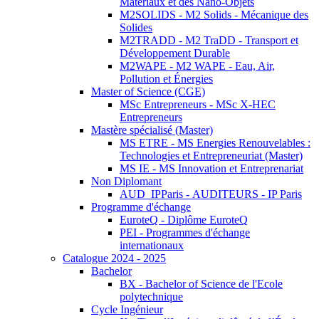
Matériaux et des Nano-Objets
M2SOLIDS - M2 Solids - Mécanique des
Solides
M2TRADD - M2 TraDD - Transport et
Développement Durable
M2WAPE - M2 WAPE - Eau, Air,
Pollution et Énergies
Master of Science (CGE)
MSc Entrepreneurs - MSc X-HEC
Entrepreneurs
Mastère spécialisé (Master)
MS ETRE - MS Energies Renouvelables :
Technologies et Entrepreneuriat (Master)
MS IE - MS Innovation et Entreprenariat
Non Diplomant
AUD_IPParis - AUDITEURS - IP Paris
Programme d'échange
EuroteQ - Diplôme EuroteQ
PEI - Programmes d'échange
internationaux
Catalogue 2024 - 2025
Bachelor
BX - Bachelor of Science de l'Ecole
polytechnique
Cycle Ingénieur