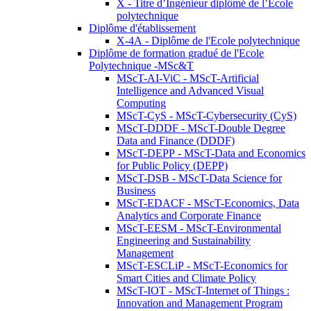
X - Titre d’Ingénieur diplômé de l’École
polytechnique
Diplôme d'établissement
X-4A - Diplôme de l'Ecole polytechnique
Diplôme de formation gradué de l'Ecole
Polytechnique -MSc&T
MScT-AI-ViC - MScT-Artificial
Intelligence and Advanced Visual
Computing
MScT-CyS - MScT-Cybersecurity (CyS)
MScT-DDDF - MScT-Double Degree
Data and Finance (DDDF)
MScT-DEPP - MScT-Data and Economics
for Public Policy (DEPP)
MScT-DSB - MScT-Data Science for
Business
MScT-EDACF - MScT-Economics, Data
Analytics and Corporate Finance
MScT-EESM - MScT-Environmental
Engineering and Sustainability
Management
MScT-ESCLiP - MScT-Economics for
Smart Cities and Climate Policy
MScT-IOT - MScT-Internet of Things :
Innovation and Management Program