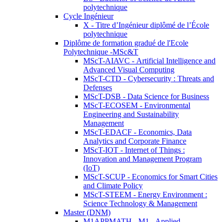
polytechnique
Cycle Ingénieur
X - Titre d’Ingénieur diplômé de l’École
polytechnique
Diplôme de formation gradué de l'Ecole
Polytechnique -MSc&T
MScT-AIAVC - Artificial Intelligence and
Advanced Visual Computing
MScT-CTD - Cybersecurity : Threats and
Defenses
MScT-DSB - Data Science for Business
MScT-ECOSEM - Environmental
Engineering and Sustainability
Management
MScT-EDACF - Economics, Data
Analytics and Corporate Finance
MScT-IOT - Internet of Things :
Innovation and Management Program
(IoT)
MScT-SCUP - Economics for Smart Cities
and Climate Policy
MScT-STEEM - Energy Environment :
Science Technology & Management
Master (DNM)
M1APPMATH - M1 - Applied