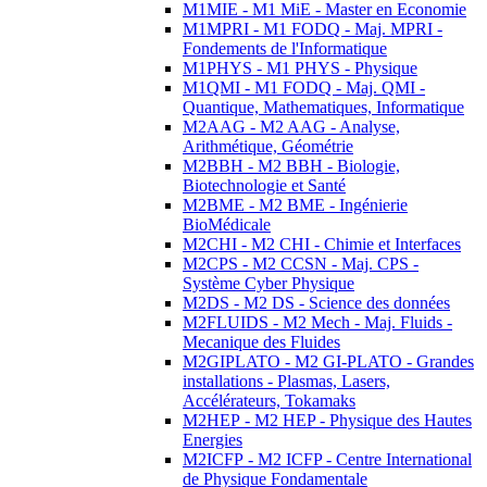
M1MIE - M1 MiE - Master en Economie
M1MPRI - M1 FODQ - Maj. MPRI -
Fondements de l'Informatique
M1PHYS - M1 PHYS - Physique
M1QMI - M1 FODQ - Maj. QMI -
Quantique, Mathematiques, Informatique
M2AAG - M2 AAG - Analyse,
Arithmétique, Géométrie
M2BBH - M2 BBH - Biologie,
Biotechnologie et Santé
M2BME - M2 BME - Ingénierie
BioMédicale
M2CHI - M2 CHI - Chimie et Interfaces
M2CPS - M2 CCSN - Maj. CPS -
Système Cyber Physique
M2DS - M2 DS - Science des données
M2FLUIDS - M2 Mech - Maj. Fluids -
Mecanique des Fluides
M2GIPLATO - M2 GI-PLATO - Grandes
installations - Plasmas, Lasers,
Accélérateurs, Tokamaks
M2HEP - M2 HEP - Physique des Hautes
Energies
M2ICFP - M2 ICFP - Centre International
de Physique Fondamentale