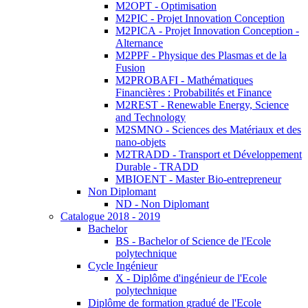
M2OPT - Optimisation
M2PIC - Projet Innovation Conception
M2PICA - Projet Innovation Conception -
Alternance
M2PPF - Physique des Plasmas et de la
Fusion
M2PROBAFI - Mathématiques
Financières : Probabilités et Finance
M2REST - Renewable Energy, Science
and Technology
M2SMNO - Sciences des Matériaux et des
nano-objets
M2TRADD - Transport et Développement
Durable - TRADD
MBIOENT - Master Bio-entrepreneur
Non Diplomant
ND - Non Diplomant
Catalogue 2018 - 2019
Bachelor
BS - Bachelor of Science de l'Ecole
polytechnique
Cycle Ingénieur
X - Diplôme d'ingénieur de l'Ecole
polytechnique
Diplôme de formation gradué de l'Ecole