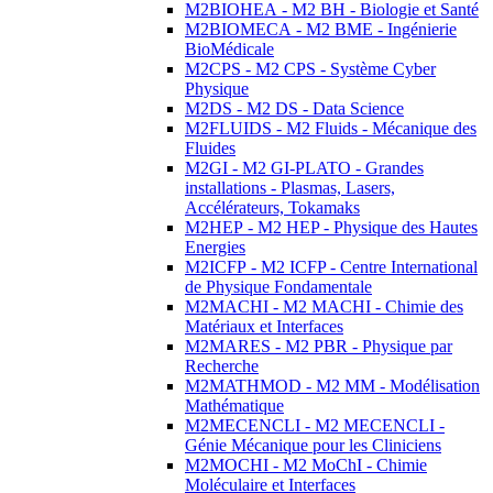
M2BIOHEA - M2 BH - Biologie et Santé
M2BIOMECA - M2 BME - Ingénierie
BioMédicale
M2CPS - M2 CPS - Système Cyber
Physique
M2DS - M2 DS - Data Science
M2FLUIDS - M2 Fluids - Mécanique des
Fluides
M2GI - M2 GI-PLATO - Grandes
installations - Plasmas, Lasers,
Accélérateurs, Tokamaks
M2HEP - M2 HEP - Physique des Hautes
Energies
M2ICFP - M2 ICFP - Centre International
de Physique Fondamentale
M2MACHI - M2 MACHI - Chimie des
Matériaux et Interfaces
M2MARES - M2 PBR - Physique par
Recherche
M2MATHMOD - M2 MM - Modélisation
Mathématique
M2MECENCLI - M2 MECENCLI -
Génie Mécanique pour les Cliniciens
M2MOCHI - M2 MoChI - Chimie
Moléculaire et Interfaces