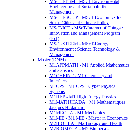
MScT-EESM - MScT-Environmental
Engineering and Sustainability
Management
MScT-ESCLiP - MScT-Economics for
Smart Cities and Climate Policy
MScT-IOT - MScT-Internet of Things :
Innovation and Management Program
(IoT)
MScT-STEEM - MScT-Energy
Environment : Science Technology &
Management
Master (DNM)
M1APPMATH - M1 Applied Mathematics
and statistics
M1CHEINT - M1 Chemistry and
Interfaces
M1CPS - M1 CPS - Cyber Physical
Systems
M1HEP - M1 High Energy Physics
M1MATHJHADA - M1 Mathematiques
Jacques Hadamard
M1MECHA - M1 Mechanics
M1MIE - M1 MIE - Master in Economics
M2BIOHEA - M2 Biology and Health
M2BIOMECA - M2 Biomeca -