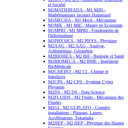
et Société
M1MATHJHADA - M1 MJH -
Mathématiques Jacques Hadamard
M1MECHA - M1 Mech - Mécanique
M1MIE - M1 MiE - Master en Economie
M1MPRI - M1 MPRI - Fondements de
l'Informatique
M1PHYSICS - M1 PHYS - Physique
M2AAG - M2 AAG - Analyse,
Arithmétique, Géométrie
M2BIOHEA - M2 BH - Biologie et Santé
M2BIOMECA - M2 BME - Ingénierie
BioMédicale
M2CHEINT - M2 CI - Chimie et
Interfaces
M2CPS - M2 CPS - Système Cyber
Physique
M2DS - M2 DS - Data Science
M2FLUIDS - M2 Fluids - Mécanique des
Fluides
M2GI - M2 GI-PLATO - Grandes
installations - Plasmas, Lasers,
Accélérateurs, Tokamaks
M2HEP - M2 HEP - Physique des Hautes