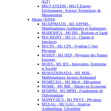
(IoT)
MScT-STEEM - MScT-Energy
Environment : Science Technology &
Management
Master (DNM)
M1APPMATH - M1 APPMS -
Mathématiques Appliquées et Statistiques
M1BIOHEA - M1 BH - Biologie et Santé
M1CHEINT - M1 CI - Chimie et
Interfaces
M1CPS - M1 CPS - Système Cyber
Physique
M1HEP - M1 HEP - Physique des Hautes
Energies
M1IES - M1 IES - Innovation, Entreprise
et Société
M1MATHJHADA - M1 MJH -
Mathématiques Jacques Hadamard
M1MECHA - M1 Mech - Mécanique
M1MIE - M1 MiE - Master en Economie
M1MPRI - M1 MPRI - Fondements de
l'Informatique
M1PHYSICS - M1 PHYS - Physique
M2AAG - M2 AAG - Analyse,
Arithmétique, Géométrie