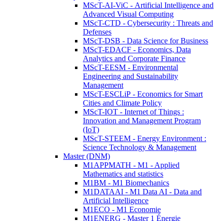
MScT-AI-ViC - Artificial Intelligence and
Advanced Visual Computing
MScT-CTD - Cybersecurity : Threats and
Defenses
MScT-DSB - Data Science for Business
MScT-EDACF - Economics, Data
Analytics and Corporate Finance
MScT-EESM - Environmental
Engineering and Sustainability
Management
MScT-ESCLiP - Economics for Smart
Cities and Climate Policy
MScT-IOT - Internet of Things :
Innovation and Management Program
(IoT)
MScT-STEEM - Energy Environment :
Science Technology & Management
Master (DNM)
M1APPMATH - M1 - Applied
Mathematics and statistics
M1BM - M1 Biomechanics
M1DATAAI - M1 Data AI - Data and
Artificial Intelligence
M1ECO - M1 Economie
M1ENERG - Master 1 Énergie