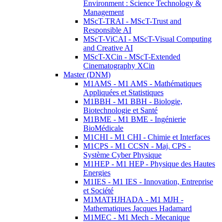
Environment : Science Technology &
Management
MScT-TRAI - MScT-Trust and
Responsible AI
MScT-ViCAI - MScT-Visual Computing
and Creative AI
MScT-XCin - MScT-Extended
Cinematography XCin
Master (DNM)
M1AMS - M1 AMS - Mathématiques
Appliquées et Statistiques
M1BBH - M1 BBH - Biologie,
Biotechnologie et Santé
M1BME - M1 BME - Ingénierie
BioMédicale
M1CHI - M1 CHI - Chimie et Interfaces
M1CPS - M1 CCSN - Maj. CPS -
Système Cyber Physique
M1HEP - M1 HEP - Physique des Hautes
Energies
M1IES - M1 IES - Innovation, Entreprise
et Société
M1MATHJHADA - M1 MJH -
Mathematiques Jacques Hadamard
M1MEC - M1 Mech - Mecanique