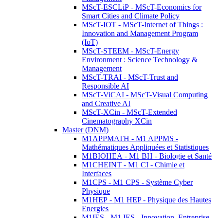
MScT-ESCLiP - MScT-Economics for
Smart Cities and Climate Policy
MScT-IOT - MScT-Internet of Things :
Innovation and Management Program
(IoT)
MScT-STEEM - MScT-Energy
Environment : Science Technology &
Management
MScT-TRAI - MScT-Trust and
Responsible AI
MScT-ViCAI - MScT-Visual Computing
and Creative AI
MScT-XCin - MScT-Extended
Cinematography XCin
Master (DNM)
M1APPMATH - M1 APPMS -
Mathématiques Appliquées et Statistiques
M1BIOHEA - M1 BH - Biologie et Santé
M1CHEINT - M1 CI - Chimie et
Interfaces
M1CPS - M1 CPS - Système Cyber
Physique
M1HEP - M1 HEP - Physique des Hautes
Energies
M1IES - M1 IES - Innovation, Entreprise