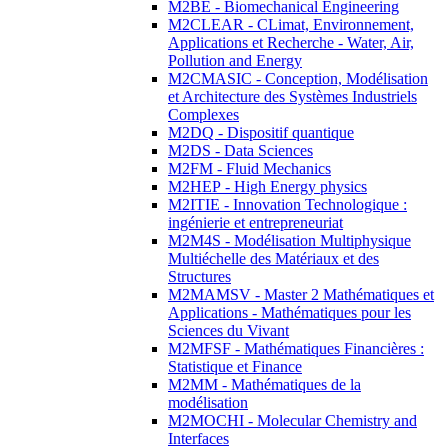
M2BE - Biomechanical Engineering
M2CLEAR - CLimat, Environnement,
Applications et Recherche - Water, Air,
Pollution and Energy
M2CMASIC - Conception, Modélisation
et Architecture des Systèmes Industriels
Complexes
M2DQ - Dispositif quantique
M2DS - Data Sciences
M2FM - Fluid Mechanics
M2HEP - High Energy physics
M2ITIE - Innovation Technologique :
ingénierie et entrepreneuriat
M2M4S - Modélisation Multiphysique
Multiéchelle des Matériaux et des
Structures
M2MAMSV - Master 2 Mathématiques et
Applications - Mathématiques pour les
Sciences du Vivant
M2MFSF - Mathématiques Financières :
Statistique et Finance
M2MM - Mathématiques de la
modélisation
M2MOCHI - Molecular Chemistry and
Interfaces