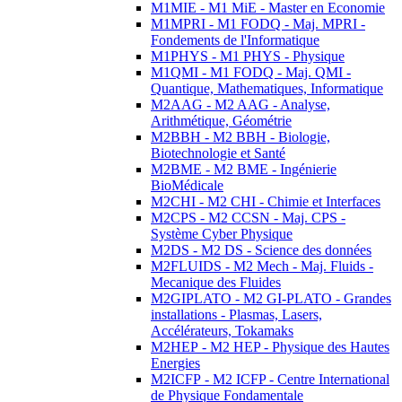
M1MIE - M1 MiE - Master en Economie
M1MPRI - M1 FODQ - Maj. MPRI -
Fondements de l'Informatique
M1PHYS - M1 PHYS - Physique
M1QMI - M1 FODQ - Maj. QMI -
Quantique, Mathematiques, Informatique
M2AAG - M2 AAG - Analyse,
Arithmétique, Géométrie
M2BBH - M2 BBH - Biologie,
Biotechnologie et Santé
M2BME - M2 BME - Ingénierie
BioMédicale
M2CHI - M2 CHI - Chimie et Interfaces
M2CPS - M2 CCSN - Maj. CPS -
Système Cyber Physique
M2DS - M2 DS - Science des données
M2FLUIDS - M2 Mech - Maj. Fluids -
Mecanique des Fluides
M2GIPLATO - M2 GI-PLATO - Grandes
installations - Plasmas, Lasers,
Accélérateurs, Tokamaks
M2HEP - M2 HEP - Physique des Hautes
Energies
M2ICFP - M2 ICFP - Centre International
de Physique Fondamentale