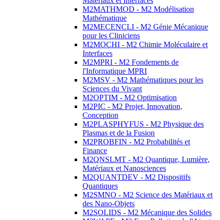
Matériaux et Interfaces
M2MATHMOD - M2 Modélisation
Mathématique
M2MECENCLI - M2 Génie Mécanique
pour les Cliniciens
M2MOCHI - M2 Chimie Moléculaire et
Interfaces
M2MPRI - M2 Fondements de
l'Informatique MPRI
M2MSV - M2 Mathématiques pour les
Sciences du Vivant
M2OPTIM - M2 Optimisation
M2PIC - M2 Projet, Innovation,
Conception
M2PLASPHYFUS - M2 Physique des
Plasmas et de la Fusion
M2PROBFIN - M2 Probabilités et
Finance
M2QNSLMT - M2 Quantique, Lumière,
Matériaux et Nanosciences
M2QUANTDEV - M2 Dispositifs
Quantiques
M2SMNO - M2 Science des Matériaux et
des Nano-Objets
M2SOLIDS - M2 Mécanique des Solides