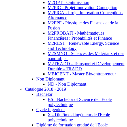
M2OPT - Optimisation
M2PIC - Projet Innovation Conception
M2PICA - Projet Innovation Conception -
Alternance
M2PPF - Physique des Plasmas et de la
Fusion
M2PROBAFI - Mathématiques
Financières : Probabilités et Finance
M2REST - Renewable Energy, Science
and Technology
M2SMNO - Sciences des Matériaux et des
nano-objets
M2TRADD - Transport et Développement
Durable - TRADD
MBIOENT - Master Bio-entrepreneur
Non Diplomant
ND - Non Diplomant
Catalogue 2018 - 2019
Bachelor
BS - Bachelor of Science de l'Ecole
polytechnique
Cycle Ingénieur
X - Diplôme d'ingénieur de l'Ecole
polytechnique
Diplôme de formation gradué de l'Ecole