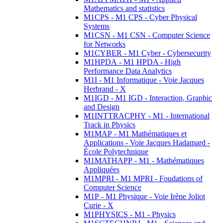
Mathematics and statistics
M1CPS - M1 CPS - Cyber Physical
Systems
M1CSN - M1 CSN - Computer Science
for Networks
M1CYBER - M1 Cyber - Cybersecurity
M1HPDA - M1 HPDA - High
Performance Data Analytics
M1I - M1 Informatique - Voie Jacques
Herbrand - X
M1IGD - M1 IGD - Interaction, Graphic
and Design
M1INTTRACPHY - M1 - International
Track in Physics
M1MAP - M1 Mathématiques et
Applications - Voie Jacques Hadamard -
École Polytechnique
M1MATHAPP - M1 - Mathématiques
Appliquées
M1MPRI - M1 MPRI - Foudations of
Computer Science
M1P - M1 Physique - Voie Irène Joliot
Curie - X
M1PHYSICS - M1 - Physics