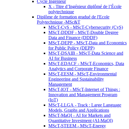
Cycle Ingénieur
X - Titre d’Ingénieur diplômé de l’École
polytechnique
Diplôme de formation gradué de l'Ecole
Polytechnique -MSc&T
MScT-CyS - MScT-Cybersecurity (CyS)
MScT-DDDF - MScT-Double Degree
Data and Finance (DDDF)
MScT-DEPP - MScT-Data and Economics
for Public Policy (DEPP)
MScT-DSAIB - MScT-Data Science and
AI for Business
MScT-EDACF - MScT-Economics, Data
Analytics and Corporate Finance
MScT-EESM - MScT-Environmental
Engineering and Sustainability
Management
MScT-IOT - MScT-Internet of Things :
Innovation and Management Program
(IoT)
MScT-LLGA - Track : Large Language
Models, Graphs and Applications
MScT-MaQI - AI for Markets and
Quantitative Investment (AI-MaQI)
MScT-STEEM - MScT-Energy