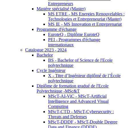
Entrepreneurs
Mastère spécialisé (Master)
MS ETRE - MS Energies Renouvelables :
Technologies et Entrepreneuriat (Master)
MS IE - MS Innovation et Entreprenariat
Programme d'échange
EuroteQ - Diplôme EuroteQ
PEI - Programmes d'échange
internationaux
Catalogue 2023 - 2024
Bachelor
BS - Bachelor of Science de l'Ecole
polytechnique
Cycle Ingénieur
X - Titre d’Ingénieur diplômé de l’École
polytechnique
Diplôme de formation gradué de l'Ecole
Polytechnique -MSc&T
MScT-AI-ViC - MScT-Artificial
Intelligence and Advanced Visual
Computing
MScT-CTD - MScT-Cybersecurity :
Threats and Defenses
MScT-DDDF - MScT-Double Degree
Data and Finance (DDDF)