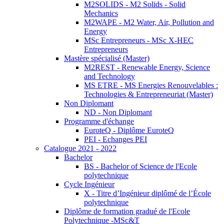
M2SOLIDS - M2 Solids - Solid
Mechanics
M2WAPE - M2 Water, Air, Pollution and
Energy
MSc Entrepreneurs - MSc X-HEC
Entrepreneurs
Mastère spécialisé (Master)
M2REST - Renewable Energy, Science
and Technology
MS ETRE - MS Energies Renouvelables :
Technologies & Entrepreneuriat (Master)
Non Diplomant
ND - Non Diplomant
Programme d'échange
EuroteQ - Diplôme EuroteQ
PEI - Echanges PEI
Catalogue 2021 - 2022
Bachelor
BS - Bachelor of Science de l'Ecole
polytechnique
Cycle Ingénieur
X - Titre d’Ingénieur diplômé de l’École
polytechnique
Diplôme de formation gradué de l'Ecole
Polytechnique -MSc&T