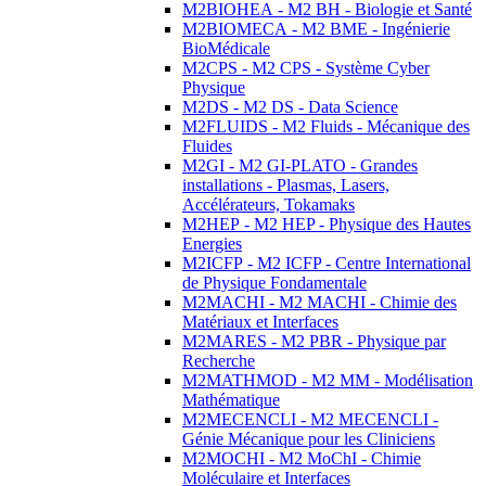
M2BIOHEA - M2 BH - Biologie et Santé
M2BIOMECA - M2 BME - Ingénierie
BioMédicale
M2CPS - M2 CPS - Système Cyber
Physique
M2DS - M2 DS - Data Science
M2FLUIDS - M2 Fluids - Mécanique des
Fluides
M2GI - M2 GI-PLATO - Grandes
installations - Plasmas, Lasers,
Accélérateurs, Tokamaks
M2HEP - M2 HEP - Physique des Hautes
Energies
M2ICFP - M2 ICFP - Centre International
de Physique Fondamentale
M2MACHI - M2 MACHI - Chimie des
Matériaux et Interfaces
M2MARES - M2 PBR - Physique par
Recherche
M2MATHMOD - M2 MM - Modélisation
Mathématique
M2MECENCLI - M2 MECENCLI -
Génie Mécanique pour les Cliniciens
M2MOCHI - M2 MoChI - Chimie
Moléculaire et Interfaces