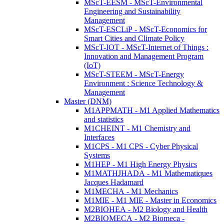
MScT-EESM - MScT-Environmental
Engineering and Sustainability
Management
MScT-ESCLiP - MScT-Economics for
Smart Cities and Climate Policy
MScT-IOT - MScT-Internet of Things :
Innovation and Management Program
(IoT)
MScT-STEEM - MScT-Energy
Environment : Science Technology &
Management
Master (DNM)
M1APPMATH - M1 Applied Mathematics
and statistics
M1CHEINT - M1 Chemistry and
Interfaces
M1CPS - M1 CPS - Cyber Physical
Systems
M1HEP - M1 High Energy Physics
M1MATHJHADA - M1 Mathematiques
Jacques Hadamard
M1MECHA - M1 Mechanics
M1MIE - M1 MIE - Master in Economics
M2BIOHEA - M2 Biology and Health
M2BIOMECA - M2 Biomeca -