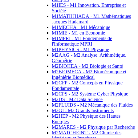
M1IES - M1 Innovation, Entreprise et
Société
M1MATHJHADA - M1 Mathématiques
Jacques Hadamard
M1MECHA - M1 Mécanique
M1MIE - M1 en Economie
M1MPRI - M1 Fondements de
l'Informatique MPRI
M1PHYSICS - M1 Physique
M2AAG - M2 Analyse, Arithmétique,
Géométrie
M2BIOHEA - M2 Biologie et Santé
M2BIOMECA - M2 Biomécanique et
Ingéniérie Biomédical
M2CFP - M2 Concepts en Physique
Fondamentale
M2CPS - M2 Système Cyber Physique
M2DS - M2 Data Science
M2FLUIDS - M2 Mécanique des Fluides
M2GI - M2 Grands Instruments
M2HEP - M2 Physique des Hautes
Energies
M2MARES - M2 Physique par Recherche
M2MATCHEINT - M2 Chimie des