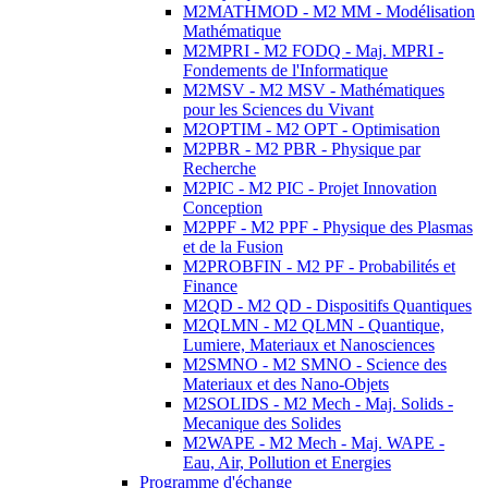
M2MATHMOD - M2 MM - Modélisation
Mathématique
M2MPRI - M2 FODQ - Maj. MPRI -
Fondements de l'Informatique
M2MSV - M2 MSV - Mathématiques
pour les Sciences du Vivant
M2OPTIM - M2 OPT - Optimisation
M2PBR - M2 PBR - Physique par
Recherche
M2PIC - M2 PIC - Projet Innovation
Conception
M2PPF - M2 PPF - Physique des Plasmas
et de la Fusion
M2PROBFIN - M2 PF - Probabilités et
Finance
M2QD - M2 QD - Dispositifs Quantiques
M2QLMN - M2 QLMN - Quantique,
Lumiere, Materiaux et Nanosciences
M2SMNO - M2 SMNO - Science des
Materiaux et des Nano-Objets
M2SOLIDS - M2 Mech - Maj. Solids -
Mecanique des Solides
M2WAPE - M2 Mech - Maj. WAPE -
Eau, Air, Pollution et Energies
Programme d'échange