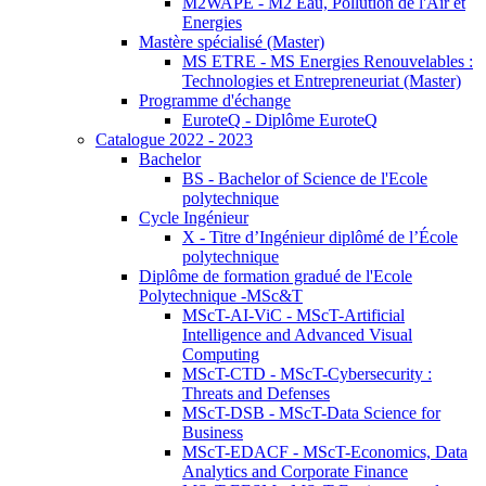
M2WAPE - M2 Eau, Pollution de l'Air et
Energies
Mastère spécialisé (Master)
MS ETRE - MS Energies Renouvelables :
Technologies et Entrepreneuriat (Master)
Programme d'échange
EuroteQ - Diplôme EuroteQ
Catalogue 2022 - 2023
Bachelor
BS - Bachelor of Science de l'Ecole
polytechnique
Cycle Ingénieur
X - Titre d’Ingénieur diplômé de l’École
polytechnique
Diplôme de formation gradué de l'Ecole
Polytechnique -MSc&T
MScT-AI-ViC - MScT-Artificial
Intelligence and Advanced Visual
Computing
MScT-CTD - MScT-Cybersecurity :
Threats and Defenses
MScT-DSB - MScT-Data Science for
Business
MScT-EDACF - MScT-Economics, Data
Analytics and Corporate Finance