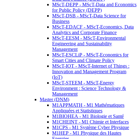
MScT-DEPP - MScT-Data and Economics
for Public Policy (DEPP)
MScT-DSB - MScT-Data Science for
Business
MScT-EDACF - MScT-Economics, Data
Analytics and Corporate Finance
MScT-EESM - MScT-Environmental
Engineering and Sustainability
Management
MScT-ESCLiP - MScT-Economics for
Smart Cities and Climate Policy
MScT-IOT - MScT-Internet of Things :
Innovation and Management Program
(IoT)
MScT-STEEM - MScT-Energy
Environment : Science Technology &
Management
Master (DNM)
M1APPMATH - M1 Mathématiques
Appliquées et Statistiques
M1BIOHEA - M1 Biologie et Santé
M1CHEINT - M1 Chimie et Interfaces
M1CPS - M1 Système Cyber Physique
M1HEP - M1 Physique des Hautes
Energies