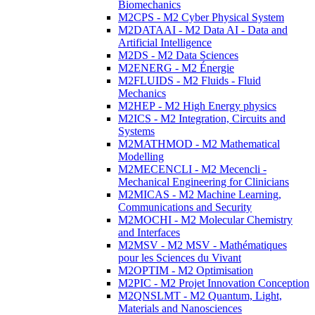
Biomechanics
M2CPS - M2 Cyber Physical System
M2DATAAI - M2 Data AI - Data and
Artificial Intelligence
M2DS - M2 Data Sciences
M2ENERG - M2 Énergie
M2FLUIDS - M2 Fluids - Fluid
Mechanics
M2HEP - M2 High Energy physics
M2ICS - M2 Integration, Circuits and
Systems
M2MATHMOD - M2 Mathematical
Modelling
M2MECENCLI - M2 Mecencli -
Mechanical Engineering for Clinicians
M2MICAS - M2 Machine Learning,
Communications and Security
M2MOCHI - M2 Molecular Chemistry
and Interfaces
M2MSV - M2 MSV - Mathématiques
pour les Sciences du Vivant
M2OPTIM - M2 Optimisation
M2PIC - M2 Projet Innovation Conception
M2QNSLMT - M2 Quantum, Light,
Materials and Nanosciences