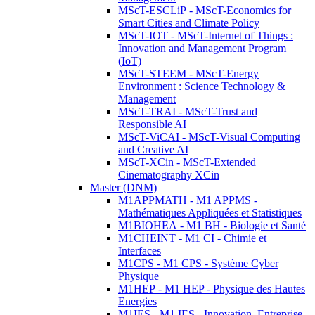
MScT-ESCLiP - MScT-Economics for
Smart Cities and Climate Policy
MScT-IOT - MScT-Internet of Things :
Innovation and Management Program
(IoT)
MScT-STEEM - MScT-Energy
Environment : Science Technology &
Management
MScT-TRAI - MScT-Trust and
Responsible AI
MScT-ViCAI - MScT-Visual Computing
and Creative AI
MScT-XCin - MScT-Extended
Cinematography XCin
Master (DNM)
M1APPMATH - M1 APPMS -
Mathématiques Appliquées et Statistiques
M1BIOHEA - M1 BH - Biologie et Santé
M1CHEINT - M1 CI - Chimie et
Interfaces
M1CPS - M1 CPS - Système Cyber
Physique
M1HEP - M1 HEP - Physique des Hautes
Energies
M1IES - M1 IES - Innovation, Entreprise