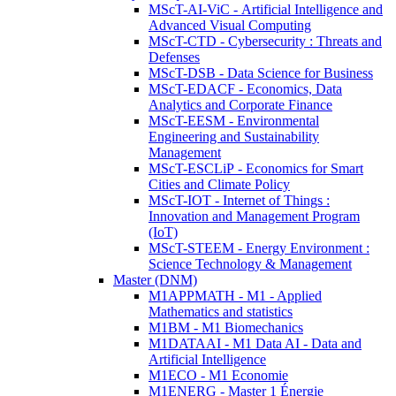
MScT-AI-ViC - Artificial Intelligence and
Advanced Visual Computing
MScT-CTD - Cybersecurity : Threats and
Defenses
MScT-DSB - Data Science for Business
MScT-EDACF - Economics, Data
Analytics and Corporate Finance
MScT-EESM - Environmental
Engineering and Sustainability
Management
MScT-ESCLiP - Economics for Smart
Cities and Climate Policy
MScT-IOT - Internet of Things :
Innovation and Management Program
(IoT)
MScT-STEEM - Energy Environment :
Science Technology & Management
Master (DNM)
M1APPMATH - M1 - Applied
Mathematics and statistics
M1BM - M1 Biomechanics
M1DATAAI - M1 Data AI - Data and
Artificial Intelligence
M1ECO - M1 Economie
M1ENERG - Master 1 Énergie