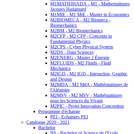
M1MATHJHADA - M1 - Mathematiques
Jacques Hadamard
M1MIE - M1 MiE - Master in Economics
M2BIOMECA - M2 Biomeca -
Biomechanics
M2BM - M2 Biomechanics
M2CFP - M2 CFP - Concepts in
Fundamental Physics
M2CPS - Cyber Physical System
M2DS - Data Sciences
M2ENERG - Master 2 Énergie
M2FLUIDS - M2 Fluids - Fluid
Mechanics
M2IGD - M2 IGD - Interaction, Graphic
and Design
M2MDA - M2 MdA - Mathématiques de
l'Aléatoire
M2MSV - M2 MSV - Mathématiques
pour les Sciences du Vivant
M2PIC - Projet Innovation Conception
Programme d'échange
PEI - Echanges PEI
Catalogue 2020 - 2021
Bachelor
BS - Bachelor of Science de l'Ecole