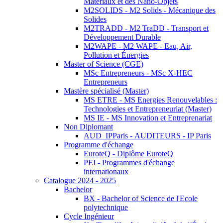
Matériaux et des Nano-Objets
M2SOLIDS - M2 Solids - Mécanique des
Solides
M2TRADD - M2 TraDD - Transport et
Développement Durable
M2WAPE - M2 WAPE - Eau, Air,
Pollution et Énergies
Master of Science (CGE)
MSc Entrepreneurs - MSc X-HEC
Entrepreneurs
Mastère spécialisé (Master)
MS ETRE - MS Energies Renouvelables :
Technologies et Entrepreneuriat (Master)
MS IE - MS Innovation et Entreprenariat
Non Diplomant
AUD_IPParis - AUDITEURS - IP Paris
Programme d'échange
EuroteQ - Diplôme EuroteQ
PEI - Programmes d'échange
internationaux
Catalogue 2024 - 2025
Bachelor
BX - Bachelor of Science de l'Ecole
polytechnique
Cycle Ingénieur