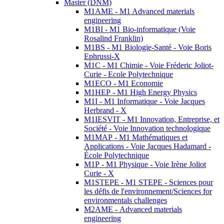
Master (DNM)
M1AME - M1 Advanced materials
engineering
M1BI - M1 Bio-informatique (Voie
Rosalind Franklin)
M1BS - M1 Biologie-Santé - Voie Boris
Ephrussi-X
M1C - M1 Chimie - Voie Fréderic Joliot-
Curie - Ecole Polytechnique
M1ECO - M1 Economie
M1HEP - M1 High Energy Physics
M1I - M1 Informatique - Voie Jacques
Herbrand - X
M1IESVIT - M1 Innovation, Entreprise, et
Société - Voie Innovation technologique
M1MAP - M1 Mathématiques et
Applications - Voie Jacques Hadamard -
École Polytechnique
M1P - M1 Physique - Voie Irène Joliot
Curie - X
M1STEPE - M1 STEPE - Sciences pour
les défis de l'environnement/Sciences for
environmentals challenges
M2AME - Advanced materials
engineering