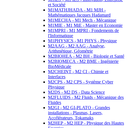
et Société
M1MATHJHADA - M1 MJH -
Mathématiques Jacques Hadamard
M1MECHA - M1 Mech - Mécanique
M1MIE - M1 MiE - Master en Economie
M1MPRI - M1 MPRI - Fondements de
l'Informatique
M1PHYSICS - M1 PHYS - Physique
M2AAG - M2 AAG - Analyse,
Arithmétique, Géométrie
M2BIOHEA - M2 BH - Biologie et Santé
M2BIOMECA - M2 BME - Ingénierie
BioMédicale
M2CHEINT - M2 CI - Chimie et
Interfaces
M2CPS - M2 CPS - Système Cyber
Physique
M2DS - M2 DS - Data Science
M2FLUIDS - M2 Fluids - Mécanique des
Fluides
M2GI - M2 GI-PLATO - Grandes
installations - Plasmas, Lasers,
Accélérateurs, Tokamaks
M2HEP - M2 HEP - Physique des Hautes