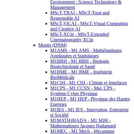
Environment : Science Technology &
Management
MScT-TRAI - MScT-Trust and
Responsible AI
MScT-ViCAI - MScT-Visual Computing
and Creative AI
MScT-XCin - MScT-Extended
Cinematography XCin
Master (DNM)
M1AMS - M1 AMS - Mathématiques
Appliquées et Statistiques
M1BBH - M1 BBH - Biologie,
Biotechnologie et Santé
M1BME - M1 BME - Ingénierie
BioMédicale
M1CHI - M1 CHI - Chimie et Interfaces
M1CPS - M1 CCSN - Maj. CPS -
Système Cyber Physique
M1HEP - M1 HEP - Physique des Hautes
Energies
M1IES - M1 IES - Innovation, Entreprise
et Société
M1MATHJHADA - M1 MJH -
Mathematiques Jacques Hadamard
M1MEC - M1 Mech - Mecanique