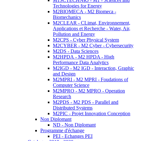
M1SCTECHNRJ - M1 - Sciences and
Technologies for Energy
M2BIOMECA - M2 Biomeca -
Biomechanics
M2CLEAR - CLimat, Environnement,
Applications et Recherche - Water, Air,
Pollution and Energy
M2CPS - Cyber Physical System
M2CYBER - M2 Cyber - Cybersecurity
M2DS - Data Sciences
M2HPDA - M2 HPDA - High
Performance Data Analytics
M2IGD - M2 IGD - Interaction, Graphic
and Design
M2MPRI - M2 MPRI - Foudations of
Computer Science
M2MPRO - M2 MPRO - Operation
Research
M2PDS - M2 PDS - Parallel and
Distributed Systems
M2PIC - Projet Innovation Conception
Non Diplomant
ND - Non Diplomant
Programme d'échange
PEI - Echanges PEI