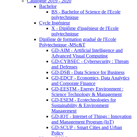
Catalogue 2019 - 2020
Bachelor
BS - Bachelor of Science de l'Ecole
polytechnique
Cycle Ingénieur
X - Diplôme d'ingénieur de l'Ecole
polytechnique
Diplôme de formation gradué de l'Ecole
Polytechnique -MSc&T
GD-AIM - Artificial Intelligence and
Advanced Visual Computing
GD-CYBSEC - Cybersecurity : Threats
and Defenses
GD-DSB - Data Science for Business
GD-EDCF - Economics, Data Analytics
and Corporate Finance
GD-EESTM - Energy Environment :
Science Technology & Management
GD-ESEM - Ecotechnologies for
Sustainability & Environment
Management
GD-IOT - Internet of Things : Innovation
and Management Program (IoT)
GD-SCUP - Smart Cities and Urban
Policy