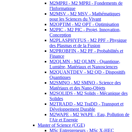
M2MPRI - M2 MPRI - Fondements de
l'Informatique
M2MSV - M2 MSV - Mathématiques
pour les Sciences du Vivant
M2OPTIM - M2 OPT - Optimisation
M2PIC - M2 PIC - Projet, Innovation,
Conception
M2PLASPHYFUS - M2 PPF - Physique
des Plasmas et de la Fusion
M2PROBFIN - M2 PF - Probabilités et
Finance
M2QLMN - M2 QLMN - Quantique,
Lumière, Matériaux et Nanosciences
M2QUANTDEV - M2 QD - Dispositifs
Quantiques
M2SMNO - M2 SMNO - Science des
Matériaux et des Nano-Objets
M2SOLIDS - M2 Solids - Mécanique des
Solides
M2TRADD - M2 TraDD - Transport et
Développement Durable
M2WAPE - M2 WAPE - Eau, Pollution de
l'Air et Energie
Master of Science (CGE)
MSc Entrepreneurs - MSc X-HEC