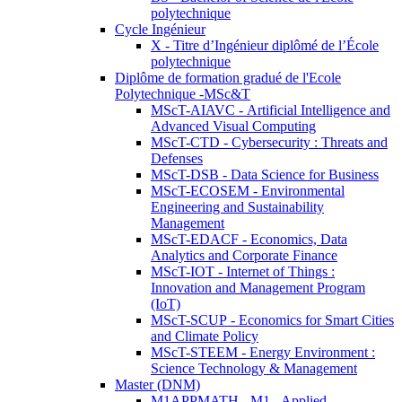
polytechnique
Cycle Ingénieur
X - Titre d’Ingénieur diplômé de l’École
polytechnique
Diplôme de formation gradué de l'Ecole
Polytechnique -MSc&T
MScT-AIAVC - Artificial Intelligence and
Advanced Visual Computing
MScT-CTD - Cybersecurity : Threats and
Defenses
MScT-DSB - Data Science for Business
MScT-ECOSEM - Environmental
Engineering and Sustainability
Management
MScT-EDACF - Economics, Data
Analytics and Corporate Finance
MScT-IOT - Internet of Things :
Innovation and Management Program
(IoT)
MScT-SCUP - Economics for Smart Cities
and Climate Policy
MScT-STEEM - Energy Environment :
Science Technology & Management
Master (DNM)
M1APPMATH - M1 - Applied