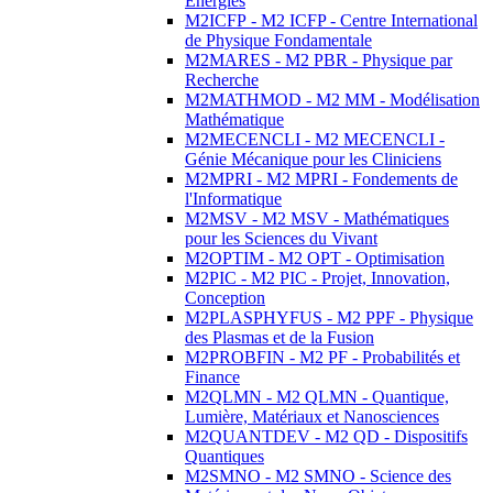
Energies
M2ICFP - M2 ICFP - Centre International
de Physique Fondamentale
M2MARES - M2 PBR - Physique par
Recherche
M2MATHMOD - M2 MM - Modélisation
Mathématique
M2MECENCLI - M2 MECENCLI -
Génie Mécanique pour les Cliniciens
M2MPRI - M2 MPRI - Fondements de
l'Informatique
M2MSV - M2 MSV - Mathématiques
pour les Sciences du Vivant
M2OPTIM - M2 OPT - Optimisation
M2PIC - M2 PIC - Projet, Innovation,
Conception
M2PLASPHYFUS - M2 PPF - Physique
des Plasmas et de la Fusion
M2PROBFIN - M2 PF - Probabilités et
Finance
M2QLMN - M2 QLMN - Quantique,
Lumière, Matériaux et Nanosciences
M2QUANTDEV - M2 QD - Dispositifs
Quantiques
M2SMNO - M2 SMNO - Science des