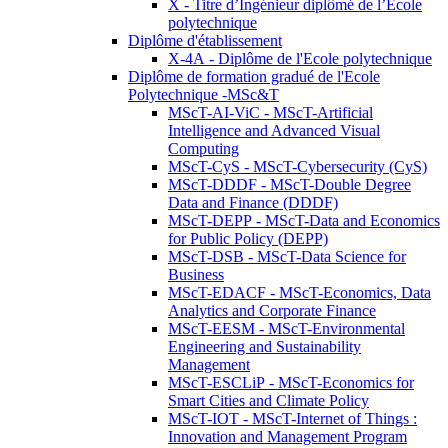
X - Titre d’Ingénieur diplômé de l’École
polytechnique
Diplôme d'établissement
X-4A - Diplôme de l'Ecole polytechnique
Diplôme de formation gradué de l'Ecole
Polytechnique -MSc&T
MScT-AI-ViC - MScT-Artificial
Intelligence and Advanced Visual
Computing
MScT-CyS - MScT-Cybersecurity (CyS)
MScT-DDDF - MScT-Double Degree
Data and Finance (DDDF)
MScT-DEPP - MScT-Data and Economics
for Public Policy (DEPP)
MScT-DSB - MScT-Data Science for
Business
MScT-EDACF - MScT-Economics, Data
Analytics and Corporate Finance
MScT-EESM - MScT-Environmental
Engineering and Sustainability
Management
MScT-ESCLiP - MScT-Economics for
Smart Cities and Climate Policy
MScT-IOT - MScT-Internet of Things :
Innovation and Management Program