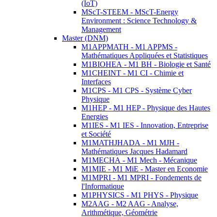
(IoT)
MScT-STEEM - MScT-Energy
Environment : Science Technology &
Management
Master (DNM)
M1APPMATH - M1 APPMS -
Mathématiques Appliquées et Statistiques
M1BIOHEA - M1 BH - Biologie et Santé
M1CHEINT - M1 CI - Chimie et
Interfaces
M1CPS - M1 CPS - Système Cyber
Physique
M1HEP - M1 HEP - Physique des Hautes
Energies
M1IES - M1 IES - Innovation, Entreprise
et Société
M1MATHJHADA - M1 MJH -
Mathématiques Jacques Hadamard
M1MECHA - M1 Mech - Mécanique
M1MIE - M1 MiE - Master en Economie
M1MPRI - M1 MPRI - Fondements de
l'Informatique
M1PHYSICS - M1 PHYS - Physique
M2AAG - M2 AAG - Analyse,
Arithmétique, Géométrie