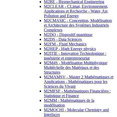
M2BE - Biomechanical Engineering
M2CLEAR - CLimat, Environnement,
Applications et Recherche - Water, Air,
Pollution and Energy
M2CMASIC - Conception, Modélisation
et Architecture des Systèmes Industriels
Complexes
M2DQ - Dispositif quantique
M2DS - Data Sciences
M2FM - Fluid Mechanics
M2HEP - High Energy physics
M2ITIE - Innovation Technologique :
ingénierie et entrepreneuriat
M2M4S - Modélisation Multiphysique
Multiéchelle des Matériaux et des
Structures
M2MAMSV - Master 2 Mathématiques et
Applications - Mathématiques pour les
Sciences du Vivant
M2MFSF - Mathématiques Financières :
Statistique et Finance
M2MM - Mathématiques de la
modélisation
M2MOCHI - Molecular Chemistry and
Interfaces