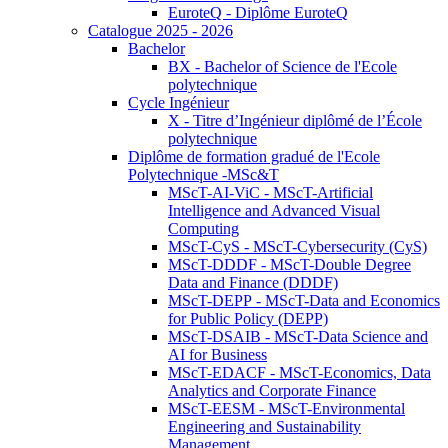
EuroteQ - Diplôme EuroteQ
Catalogue 2025 - 2026
Bachelor
BX - Bachelor of Science de l'Ecole
polytechnique
Cycle Ingénieur
X - Titre d’Ingénieur diplômé de l’École
polytechnique
Diplôme de formation gradué de l'Ecole
Polytechnique -MSc&T
MScT-AI-ViC - MScT-Artificial
Intelligence and Advanced Visual
Computing
MScT-CyS - MScT-Cybersecurity (CyS)
MScT-DDDF - MScT-Double Degree
Data and Finance (DDDF)
MScT-DEPP - MScT-Data and Economics
for Public Policy (DEPP)
MScT-DSAIB - MScT-Data Science and
AI for Business
MScT-EDACF - MScT-Economics, Data
Analytics and Corporate Finance
MScT-EESM - MScT-Environmental
Engineering and Sustainability
Management