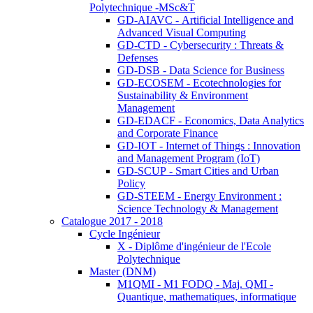
Polytechnique -MSc&T
GD-AIAVC - Artificial Intelligence and
Advanced Visual Computing
GD-CTD - Cybersecurity : Threats &
Defenses
GD-DSB - Data Science for Business
GD-ECOSEM - Ecotechnologies for
Sustainability & Environment
Management
GD-EDACF - Economics, Data Analytics
and Corporate Finance
GD-IOT - Internet of Things : Innovation
and Management Program (IoT)
GD-SCUP - Smart Cities and Urban
Policy
GD-STEEM - Energy Environment :
Science Technology & Management
Catalogue 2017 - 2018
Cycle Ingénieur
X - Diplôme d'ingénieur de l'Ecole
Polytechnique
Master (DNM)
M1QMI - M1 FODQ - Maj. QMI -
Quantique, mathematiques, informatique