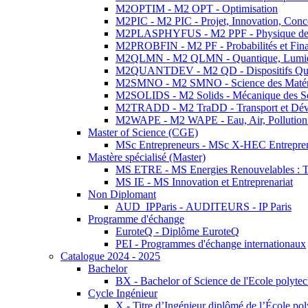
M2OPTIM - M2 OPT - Optimisation
M2PIC - M2 PIC - Projet, Innovation, Conc
M2PLASPHYFUS - M2 PPF - Physique des P
M2PROBFIN - M2 PF - Probabilités et Fin
M2QLMN - M2 QLMN - Quantique, Lumière
M2QUANTDEV - M2 QD - Dispositifs Qua
M2SMNO - M2 SMNO - Science des Matéri
M2SOLIDS - M2 Solids - Mécanique des So
M2TRADD - M2 TraDD - Transport et Dév
M2WAPE - M2 WAPE - Eau, Air, Pollution 
Master of Science (CGE)
MSc Entrepreneurs - MSc X-HEC Entrepre
Mastère spécialisé (Master)
MS ETRE - MS Energies Renouvelables : Tec
MS IE - MS Innovation et Entreprenariat
Non Diplomant
AUD_IPParis - AUDITEURS - IP Paris
Programme d'échange
EuroteQ - Diplôme EuroteQ
PEI - Programmes d'échange internationaux
Catalogue 2024 - 2025
Bachelor
BX - Bachelor of Science de l'Ecole polyte
Cycle Ingénieur
X - Titre d’Ingénieur diplômé de l’École po