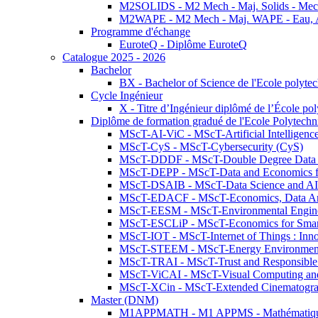
M2SOLIDS - M2 Mech - Maj. Solids - Meca
M2WAPE - M2 Mech - Maj. WAPE - Eau, Air
Programme d'échange
EuroteQ - Diplôme EuroteQ
Catalogue 2025 - 2026
Bachelor
BX - Bachelor of Science de l'Ecole polyte
Cycle Ingénieur
X - Titre d’Ingénieur diplômé de l’École po
Diplôme de formation gradué de l'Ecole Polytec
MScT-AI-ViC - MScT-Artificial Intelligen
MScT-CyS - MScT-Cybersecurity (CyS)
MScT-DDDF - MScT-Double Degree Data 
MScT-DEPP - MScT-Data and Economics fo
MScT-DSAIB - MScT-Data Science and AI 
MScT-EDACF - MScT-Economics, Data Anal
MScT-EESM - MScT-Environmental Enginee
MScT-ESCLiP - MScT-Economics for Smart 
MScT-IOT - MScT-Internet of Things : Inn
MScT-STEEM - MScT-Energy Environment 
MScT-TRAI - MScT-Trust and Responsible
MScT-ViCAI - MScT-Visual Computing and
MScT-XCin - MScT-Extended Cinematogr
Master (DNM)
M1APPMATH - M1 APPMS - Mathématiques A