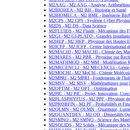
M2AAG - M2 AAG - Analyse, Arithmétique
M2BIOHEA - M2 BH - Biologie et Santé
M2BIOMECA - M2 BME - Ingénierie BioM
M2CPS - M2 CPS - Système Cyber Physiq
M2DS - M2 DS - Data Science
M2FLUIDS - M2 Fluids - Mécanique des Fl
M2GI - M2 GI-PLATO - Grandes installation
M2HEP - M2 HEP - Physique des Hautes E
M2ICFP - M2 ICFP - Centre International 
M2MACHI - M2 MACHI - Chimie des Matéri
M2MARES - M2 PBR - Physique par Rech
M2MATHMOD - M2 MM - Modélisation M
M2MECENCLI - M2 MECENCLI - Génie Méc
M2MOCHI - M2 MoChI - Chimie Moléculaire
M2MPRI - M2 MPRI - Fondements de l'Inf
M2MSV - M2 MSV - Mathématiques pour le
M2OPTIM - M2 OPT - Optimisation
M2PIC - M2 PIC - Projet, Innovation, Conc
M2PLASPHYFUS - M2 PPF - Physique des P
M2PROBFIN - M2 PF - Probabilités et Fin
M2QLMN - M2 QLMN - Quantique, Lumière
M2QUANTDEV - M2 QD - Dispositifs Qua
M2SMNO - M2 SMNO - Science des Matéri
M2SOLIDS - M2 Solids - Mécanique des So