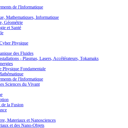
nts de l'Informatique
, Mathematiques, Informatique
, Géométrie
ie et Santé
le
Cyber Physique
nique des Fluides
lations - Plasmas, Lasers, Accélérateurs, Tokamaks
nergies
de Physique Fondamentale
athématique
nts de l'Informatique
s Sciences du Vivant
he
ption
 de la Fusion
ance
, Materiaux et Nanosciences
aux et des Nano-Objets