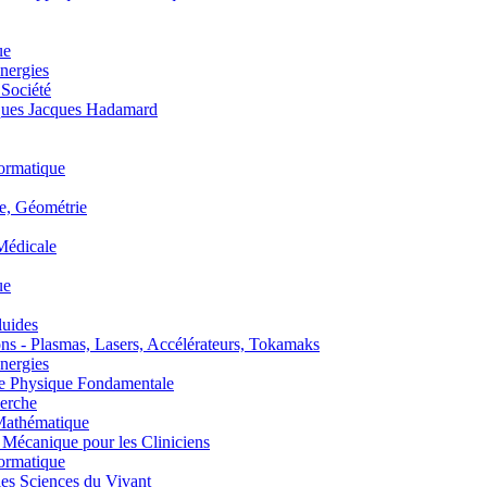
ue
nergies
 Société
es Jacques Hadamard
ormatique
, Géométrie
édicale
ue
uides
s - Plasmas, Lasers, Accélérateurs, Tokamaks
nergies
de Physique Fondamentale
erche
athématique
anique pour les Cliniciens
ormatique
s Sciences du Vivant