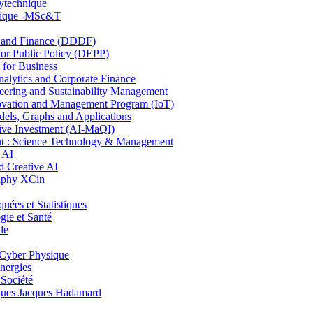
lytechnique
hnique -MSc&T
and Finance (DDDF)
r Public Policy (DEPP)
for Business
ytics and Corporate Finance
ring and Sustainability Management
ovation and Management Program (IoT)
ls, Graphs and Applications
ive Investment (AI-MaQI)
: Science Technology & Management
 AI
 Creative AI
aphy XCin
es et Statistiques
ie et Santé
le
Cyber Physique
nergies
 Société
es Jacques Hadamard