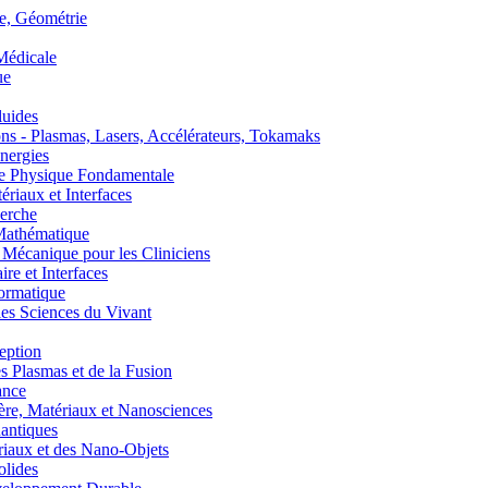
, Géométrie
édicale
ue
uides
s - Plasmas, Lasers, Accélérateurs, Tokamaks
nergies
de Physique Fondamentale
aux et Interfaces
erche
athématique
anique pour les Cliniciens
 et Interfaces
ormatique
s Sciences du Vivant
eption
lasmas et de la Fusion
ance
, Matériaux et Nanosciences
ntiques
aux et des Nano-Objets
lides