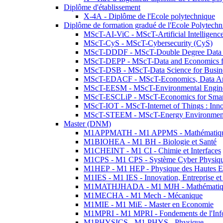
Diplôme d'établissement
X-4A - Diplôme de l'Ecole polytechnique
Diplôme de formation gradué de l'Ecole Polytec
MScT-AI-ViC - MScT-Artificial Intelligen
MScT-CyS - MScT-Cybersecurity (CyS)
MScT-DDDF - MScT-Double Degree Data 
MScT-DEPP - MScT-Data and Economics fo
MScT-DSB - MScT-Data Science for Busin
MScT-EDACF - MScT-Economics, Data Anal
MScT-EESM - MScT-Environmental Enginee
MScT-ESCLiP - MScT-Economics for Smart 
MScT-IOT - MScT-Internet of Things : Inn
MScT-STEEM - MScT-Energy Environment 
Master (DNM)
M1APPMATH - M1 APPMS - Mathématiques A
M1BIOHEA - M1 BH - Biologie et Santé
M1CHEINT - M1 CI - Chimie et Interfaces
M1CPS - M1 CPS - Système Cyber Physiq
M1HEP - M1 HEP - Physique des Hautes E
M1IES - M1 IES - Innovation, Entreprise et
M1MATHJHADA - M1 MJH - Mathématiqu
M1MECHA - M1 Mech - Mécanique
M1MIE - M1 MiE - Master en Economie
M1MPRI - M1 MPRI - Fondements de l'Inf
M1PHYSICS - M1 PHYS - Physique