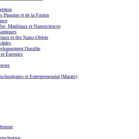
eption
lasmas et de la Fusion
ance
, Matériaux et Nanosciences
ntiques
aux et des Nano-Objets
lides
eloppement Durable
et Énergies
neurs
hnologies et Entrepreneuriat (Master)
chnique
lytechnique