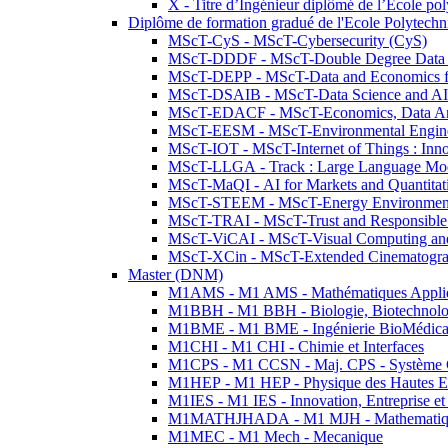
X - Titre d’Ingénieur diplômé de l’École po
Diplôme de formation gradué de l'Ecole Polytec
MScT-CyS - MScT-Cybersecurity (CyS)
MScT-DDDF - MScT-Double Degree Data 
MScT-DEPP - MScT-Data and Economics fo
MScT-DSAIB - MScT-Data Science and AI 
MScT-EDACF - MScT-Economics, Data Anal
MScT-EESM - MScT-Environmental Enginee
MScT-IOT - MScT-Internet of Things : Inn
MScT-LLGA - Track : Large Language Mode
MScT-MaQI - AI for Markets and Quantitat
MScT-STEEM - MScT-Energy Environment 
MScT-TRAI - MScT-Trust and Responsible
MScT-ViCAI - MScT-Visual Computing and
MScT-XCin - MScT-Extended Cinematogr
Master (DNM)
M1AMS - M1 AMS - Mathématiques Appliqué
M1BBH - M1 BBH - Biologie, Biotechnolog
M1BME - M1 BME - Ingénierie BioMédica
M1CHI - M1 CHI - Chimie et Interfaces
M1CPS - M1 CCSN - Maj. CPS - Système 
M1HEP - M1 HEP - Physique des Hautes E
M1IES - M1 IES - Innovation, Entreprise et
M1MATHJHADA - M1 MJH - Mathematiqu
M1MEC - M1 Mech - Mecanique