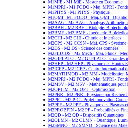
M1MIE - M1 MiE - Master en Economie
M1MPRI - M1 FODQ - Maj. MPRI - Fondeme
M1PHYS - M1 PHYS - Physique
M1QMI - M1 FODQ - Maj. QMI - Quantique
M2AAG - M2 AAG - Analyse, Arithmétique
M2BBH - M2 BBH - Biologie, Biotechnolog
M2BME - M2 BME - Ingénierie BioMédica
M2CHI - M2 CHI - Chimie et Interfaces
M2CPS - M2 CCSN - Maj. CPS - Système 
M2DS - M2 DS - Science des données
M2FLUIDS - M2 Mech - Maj. Fluids - Meca
M2GIPLATO - M2 GI-PLATO - Grandes instal
M2HEP - M2 HEP - Physique des Hautes E
M2ICFP - M2 ICFP - Centre International 
M2MATHMOD - M2 MM - Modélisation M
M2MPRI - M2 FODQ - Maj. MPRI - Fondeme
M2MSV - M2 MSV - Mathématiques pour le
M2OPTIM - M2 OPT - Optimisation
M2PBR - M2 PBR - Physique par Recherc
M2PIC - M2 PIC - Projet Innovation Conce
M2PPF - M2 PPF - Physique des Plasmas et
M2PROBFIN - M2 PF - Probabilités et Fin
M2QD - M2 QD - Dispositifs Quantiques
M2QLMN - M2 QLMN - Quantique, Lumiere
M2SMNO - M2 SMNO - Science des Materi