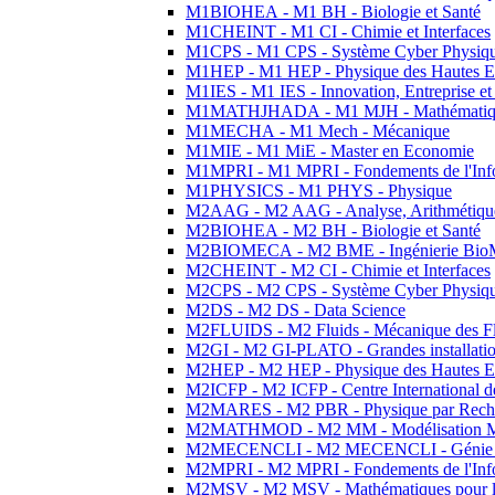
M1BIOHEA - M1 BH - Biologie et Santé
M1CHEINT - M1 CI - Chimie et Interfaces
M1CPS - M1 CPS - Système Cyber Physiq
M1HEP - M1 HEP - Physique des Hautes E
M1IES - M1 IES - Innovation, Entreprise et
M1MATHJHADA - M1 MJH - Mathématiqu
M1MECHA - M1 Mech - Mécanique
M1MIE - M1 MiE - Master en Economie
M1MPRI - M1 MPRI - Fondements de l'Inf
M1PHYSICS - M1 PHYS - Physique
M2AAG - M2 AAG - Analyse, Arithmétique
M2BIOHEA - M2 BH - Biologie et Santé
M2BIOMECA - M2 BME - Ingénierie BioM
M2CHEINT - M2 CI - Chimie et Interfaces
M2CPS - M2 CPS - Système Cyber Physiq
M2DS - M2 DS - Data Science
M2FLUIDS - M2 Fluids - Mécanique des Fl
M2GI - M2 GI-PLATO - Grandes installation
M2HEP - M2 HEP - Physique des Hautes E
M2ICFP - M2 ICFP - Centre International 
M2MARES - M2 PBR - Physique par Rech
M2MATHMOD - M2 MM - Modélisation M
M2MECENCLI - M2 MECENCLI - Génie Méc
M2MPRI - M2 MPRI - Fondements de l'Inf
M2MSV - M2 MSV - Mathématiques pour le