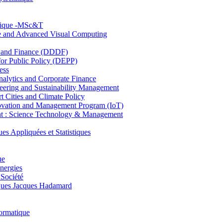
hnique -MSc&T
ce and Advanced Visual Computing
and Finance (DDDF)
r Public Policy (DEPP)
ess
ytics and Corporate Finance
ring and Sustainability Management
Cities and Climate Policy
ovation and Management Program (IoT)
: Science Technology & Management
ppliquées et Statistiques
ue
nergies
 Société
es Jacques Hadamard
ormatique