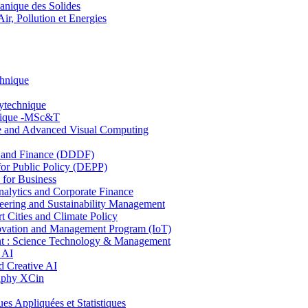
nique des Solides
, Pollution et Energies
chnique
lytechnique
hnique -MSc&T
ce and Advanced Visual Computing
and Finance (DDDF)
r Public Policy (DEPP)
for Business
ytics and Corporate Finance
ring and Sustainability Management
Cities and Climate Policy
ovation and Management Program (IoT)
: Science Technology & Management
 AI
 Creative AI
aphy XCin
ppliquées et Statistiques