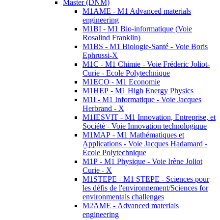
Master (DNM)
M1AME - M1 Advanced materials
engineering
M1BI - M1 Bio-informatique (Voie
Rosalind Franklin)
M1BS - M1 Biologie-Santé - Voie Boris
Ephrussi-X
M1C - M1 Chimie - Voie Fréderic Joliot-
Curie - Ecole Polytechnique
M1ECO - M1 Economie
M1HEP - M1 High Energy Physics
M1I - M1 Informatique - Voie Jacques
Herbrand - X
M1IESVIT - M1 Innovation, Entreprise, et
Société - Voie Innovation technologique
M1MAP - M1 Mathématiques et
Applications - Voie Jacques Hadamard -
École Polytechnique
M1P - M1 Physique - Voie Irène Joliot
Curie - X
M1STEPE - M1 STEPE - Sciences pour
les défis de l'environnement/Sciences for
environmentals challenges
M2AME - Advanced materials
engineering