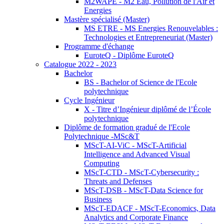
M2WAPE - M2 Eau, Pollution de l'Air et
Energies
Mastère spécialisé (Master)
MS ETRE - MS Energies Renouvelables :
Technologies et Entrepreneuriat (Master)
Programme d'échange
EuroteQ - Diplôme EuroteQ
Catalogue 2022 - 2023
Bachelor
BS - Bachelor of Science de l'Ecole
polytechnique
Cycle Ingénieur
X - Titre d’Ingénieur diplômé de l’École
polytechnique
Diplôme de formation gradué de l'Ecole
Polytechnique -MSc&T
MScT-AI-ViC - MScT-Artificial
Intelligence and Advanced Visual
Computing
MScT-CTD - MScT-Cybersecurity :
Threats and Defenses
MScT-DSB - MScT-Data Science for
Business
MScT-EDACF - MScT-Economics, Data
Analytics and Corporate Finance