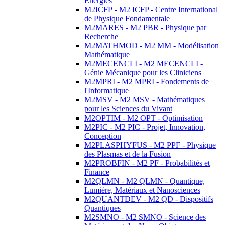
Energies
M2ICFP - M2 ICFP - Centre International
de Physique Fondamentale
M2MARES - M2 PBR - Physique par
Recherche
M2MATHMOD - M2 MM - Modélisation
Mathématique
M2MECENCLI - M2 MECENCLI -
Génie Mécanique pour les Cliniciens
M2MPRI - M2 MPRI - Fondements de
l'Informatique
M2MSV - M2 MSV - Mathématiques
pour les Sciences du Vivant
M2OPTIM - M2 OPT - Optimisation
M2PIC - M2 PIC - Projet, Innovation,
Conception
M2PLASPHYFUS - M2 PPF - Physique
des Plasmas et de la Fusion
M2PROBFIN - M2 PF - Probabilités et
Finance
M2QLMN - M2 QLMN - Quantique,
Lumière, Matériaux et Nanosciences
M2QUANTDEV - M2 QD - Dispositifs
Quantiques
M2SMNO - M2 SMNO - Science des