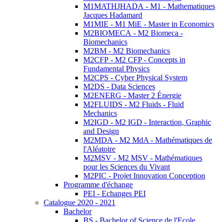
M1MATHJHADA - M1 - Mathematiques
Jacques Hadamard
M1MIE - M1 MiE - Master in Economics
M2BIOMECA - M2 Biomeca -
Biomechanics
M2BM - M2 Biomechanics
M2CFP - M2 CFP - Concepts in
Fundamental Physics
M2CPS - Cyber Physical System
M2DS - Data Sciences
M2ENERG - Master 2 Énergie
M2FLUIDS - M2 Fluids - Fluid
Mechanics
M2IGD - M2 IGD - Interaction, Graphic
and Design
M2MDA - M2 MdA - Mathématiques de
l'Aléatoire
M2MSV - M2 MSV - Mathématiques
pour les Sciences du Vivant
M2PIC - Projet Innovation Conception
Programme d'échange
PEI - Echanges PEI
Catalogue 2020 - 2021
Bachelor
BS - Bachelor of Science de l'Ecole