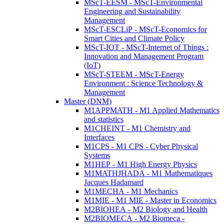
MScT-EESM - MScT-Environmental
Engineering and Sustainability
Management
MScT-ESCLiP - MScT-Economics for
Smart Cities and Climate Policy
MScT-IOT - MScT-Internet of Things :
Innovation and Management Program
(IoT)
MScT-STEEM - MScT-Energy
Environment : Science Technology &
Management
Master (DNM)
M1APPMATH - M1 Applied Mathematics
and statistics
M1CHEINT - M1 Chemistry and
Interfaces
M1CPS - M1 CPS - Cyber Physical
Systems
M1HEP - M1 High Energy Physics
M1MATHJHADA - M1 Mathematiques
Jacques Hadamard
M1MECHA - M1 Mechanics
M1MIE - M1 MIE - Master in Economics
M2BIOHEA - M2 Biology and Health
M2BIOMECA - M2 Biomeca -