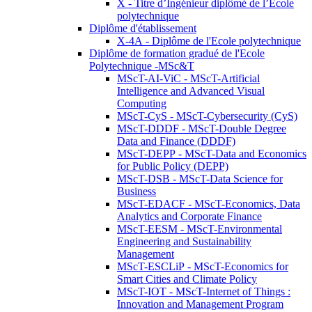
X - Titre d’Ingénieur diplômé de l’École
polytechnique
Diplôme d'établissement
X-4A - Diplôme de l'Ecole polytechnique
Diplôme de formation gradué de l'Ecole
Polytechnique -MSc&T
MScT-AI-ViC - MScT-Artificial
Intelligence and Advanced Visual
Computing
MScT-CyS - MScT-Cybersecurity (CyS)
MScT-DDDF - MScT-Double Degree
Data and Finance (DDDF)
MScT-DEPP - MScT-Data and Economics
for Public Policy (DEPP)
MScT-DSB - MScT-Data Science for
Business
MScT-EDACF - MScT-Economics, Data
Analytics and Corporate Finance
MScT-EESM - MScT-Environmental
Engineering and Sustainability
Management
MScT-ESCLiP - MScT-Economics for
Smart Cities and Climate Policy
MScT-IOT - MScT-Internet of Things :
Innovation and Management Program