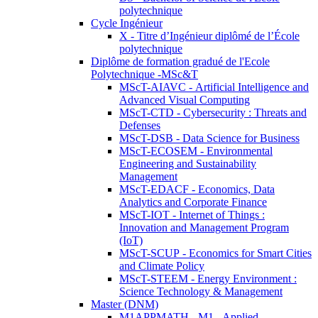
polytechnique
Cycle Ingénieur
X - Titre d’Ingénieur diplômé de l’École
polytechnique
Diplôme de formation gradué de l'Ecole
Polytechnique -MSc&T
MScT-AIAVC - Artificial Intelligence and
Advanced Visual Computing
MScT-CTD - Cybersecurity : Threats and
Defenses
MScT-DSB - Data Science for Business
MScT-ECOSEM - Environmental
Engineering and Sustainability
Management
MScT-EDACF - Economics, Data
Analytics and Corporate Finance
MScT-IOT - Internet of Things :
Innovation and Management Program
(IoT)
MScT-SCUP - Economics for Smart Cities
and Climate Policy
MScT-STEEM - Energy Environment :
Science Technology & Management
Master (DNM)
M1APPMATH - M1 - Applied