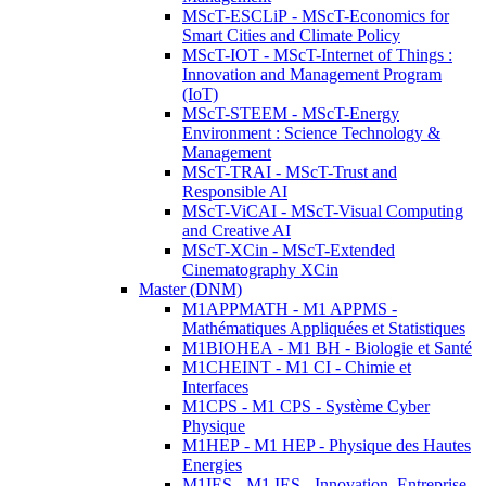
MScT-ESCLiP - MScT-Economics for
Smart Cities and Climate Policy
MScT-IOT - MScT-Internet of Things :
Innovation and Management Program
(IoT)
MScT-STEEM - MScT-Energy
Environment : Science Technology &
Management
MScT-TRAI - MScT-Trust and
Responsible AI
MScT-ViCAI - MScT-Visual Computing
and Creative AI
MScT-XCin - MScT-Extended
Cinematography XCin
Master (DNM)
M1APPMATH - M1 APPMS -
Mathématiques Appliquées et Statistiques
M1BIOHEA - M1 BH - Biologie et Santé
M1CHEINT - M1 CI - Chimie et
Interfaces
M1CPS - M1 CPS - Système Cyber
Physique
M1HEP - M1 HEP - Physique des Hautes
Energies
M1IES - M1 IES - Innovation, Entreprise