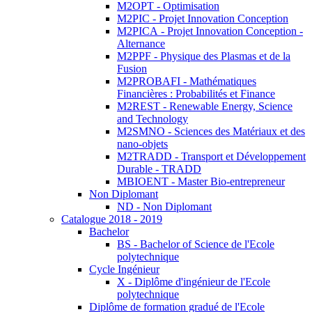
M2OPT - Optimisation
M2PIC - Projet Innovation Conception
M2PICA - Projet Innovation Conception -
Alternance
M2PPF - Physique des Plasmas et de la
Fusion
M2PROBAFI - Mathématiques
Financières : Probabilités et Finance
M2REST - Renewable Energy, Science
and Technology
M2SMNO - Sciences des Matériaux et des
nano-objets
M2TRADD - Transport et Développement
Durable - TRADD
MBIOENT - Master Bio-entrepreneur
Non Diplomant
ND - Non Diplomant
Catalogue 2018 - 2019
Bachelor
BS - Bachelor of Science de l'Ecole
polytechnique
Cycle Ingénieur
X - Diplôme d'ingénieur de l'Ecole
polytechnique
Diplôme de formation gradué de l'Ecole