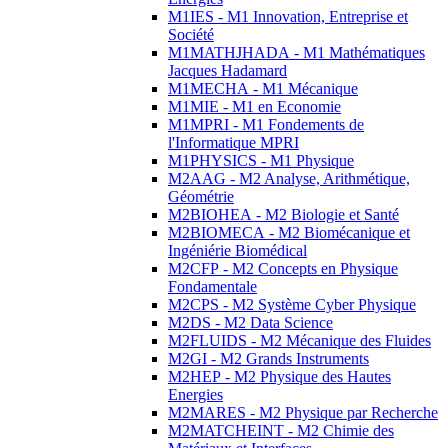
M1IES - M1 Innovation, Entreprise et
Société
M1MATHJHADA - M1 Mathématiques
Jacques Hadamard
M1MECHA - M1 Mécanique
M1MIE - M1 en Economie
M1MPRI - M1 Fondements de
l'Informatique MPRI
M1PHYSICS - M1 Physique
M2AAG - M2 Analyse, Arithmétique,
Géométrie
M2BIOHEA - M2 Biologie et Santé
M2BIOMECA - M2 Biomécanique et
Ingéniérie Biomédical
M2CFP - M2 Concepts en Physique
Fondamentale
M2CPS - M2 Système Cyber Physique
M2DS - M2 Data Science
M2FLUIDS - M2 Mécanique des Fluides
M2GI - M2 Grands Instruments
M2HEP - M2 Physique des Hautes
Energies
M2MARES - M2 Physique par Recherche
M2MATCHEINT - M2 Chimie des