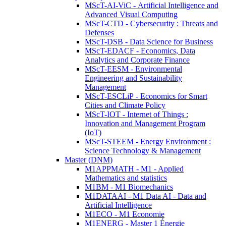
MScT-AI-ViC - Artificial Intelligence and
Advanced Visual Computing
MScT-CTD - Cybersecurity : Threats and
Defenses
MScT-DSB - Data Science for Business
MScT-EDACF - Economics, Data
Analytics and Corporate Finance
MScT-EESM - Environmental
Engineering and Sustainability
Management
MScT-ESCLiP - Economics for Smart
Cities and Climate Policy
MScT-IOT - Internet of Things :
Innovation and Management Program
(IoT)
MScT-STEEM - Energy Environment :
Science Technology & Management
Master (DNM)
M1APPMATH - M1 - Applied
Mathematics and statistics
M1BM - M1 Biomechanics
M1DATAAI - M1 Data AI - Data and
Artificial Intelligence
M1ECO - M1 Economie
M1ENERG - Master 1 Énergie