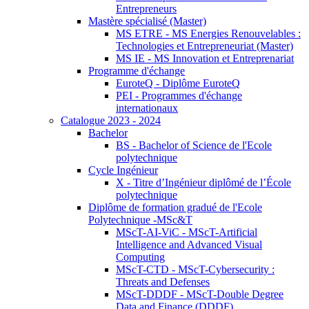
Entrepreneurs
Mastère spécialisé (Master)
MS ETRE - MS Energies Renouvelables :
Technologies et Entrepreneuriat (Master)
MS IE - MS Innovation et Entreprenariat
Programme d'échange
EuroteQ - Diplôme EuroteQ
PEI - Programmes d'échange
internationaux
Catalogue 2023 - 2024
Bachelor
BS - Bachelor of Science de l'Ecole
polytechnique
Cycle Ingénieur
X - Titre d’Ingénieur diplômé de l’École
polytechnique
Diplôme de formation gradué de l'Ecole
Polytechnique -MSc&T
MScT-AI-ViC - MScT-Artificial
Intelligence and Advanced Visual
Computing
MScT-CTD - MScT-Cybersecurity :
Threats and Defenses
MScT-DDDF - MScT-Double Degree
Data and Finance (DDDF)