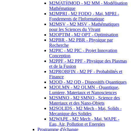
M2MATHMOD - M2 MM - Modélisation
Mathématique
M2MPRI - M2 FODQ - Maj. MPRI -
Fondements de l'Informatique
M2MSV - M2 MSV - Mathématiques
pour les Sciences du Vivant
M2OPTIM - M2 OPT - Optimisation
M2PBR - M2 PBR - Physique par
Recherche
M2PIC - M2 PIC - Projet Innovation
Conception
M2PPF - M2 PPF - Physique des Plasmas
et de la Fusion
M2PROBFIN - M2 PF - Probabilités et
Finance
M2QD - M2 QD - Dispositifs Quantiques
M2QLMN - M2 QLMN - Quantique,
Lumiere, Materiaux et Nanosciences
M2SMNO - M2 SMNO - Science des
Materiaux et des Nano-Objets
M2SOLIDS - M2 Mech - Maj. Solids -
Mecanique des Solides
M2WAPE - M2 Mech - Maj. WAPE -
Eau, Air, Pollution et Energies
Programme d'échange