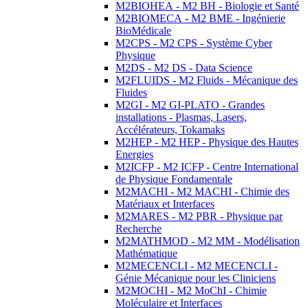
M2BIOHEA - M2 BH - Biologie et Santé
M2BIOMECA - M2 BME - Ingénierie
BioMédicale
M2CPS - M2 CPS - Système Cyber
Physique
M2DS - M2 DS - Data Science
M2FLUIDS - M2 Fluids - Mécanique des
Fluides
M2GI - M2 GI-PLATO - Grandes
installations - Plasmas, Lasers,
Accélérateurs, Tokamaks
M2HEP - M2 HEP - Physique des Hautes
Energies
M2ICFP - M2 ICFP - Centre International
de Physique Fondamentale
M2MACHI - M2 MACHI - Chimie des
Matériaux et Interfaces
M2MARES - M2 PBR - Physique par
Recherche
M2MATHMOD - M2 MM - Modélisation
Mathématique
M2MECENCLI - M2 MECENCLI -
Génie Mécanique pour les Cliniciens
M2MOCHI - M2 MoChI - Chimie
Moléculaire et Interfaces