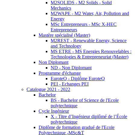
M2SOLIDS - M2 Solids - Solid
Mechanics
M2WAPE - M2 Water, Air, Pollution and
Energy
MSc Entrepreneurs - MSc X-HEC
Entrepreneurs
Mastère spécialisé (Master)
M2REST - Renewable Energy, Science
and Technology
MS ETRE - MS Energies Renouvelables :
Technologies & Entrepreneuriat (Master)
Non Diplomant
ND - Non Diplomant
Programme d'échange
EuroteQ - Diplôme EuroteQ
PEI - Echanges PEI
Catalogue 2021 - 2022
Bachelor
BS - Bachelor of Science de l'Ecole
polytechnique
Cycle Ingénieur
X - Titre d’Ingénieur diplômé de l’École
polytechnique
Diplôme de formation gradué de l'Ecole
Polytechnique -MSc&T