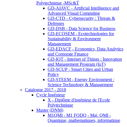
Polytechnique -MSc&T
GD-AIAVC - Artificial Intelligence and
Advanced Visual Computing
GD-CTD - Cybersecurity : Threats &
Defenses
GD-DSB - Data Science for Business
GD-ECOSEM - Ecotechnologies for
Sustainability & Environment
Management
GD-EDACF - Economics, Data Analytics
and Corporate Finance
GD-IOT - Internet of Things : Innovation
and Management Program (IoT)
GD-SCUP - Smart Cities and Urban
Policy
GD-STEEM - Energy Environment :
Science Technology & Management
Catalogue 2017 - 2018
Cycle Ingénieur
X - Diplôme d'ingénieur de l'Ecole
Polytechnique
Master (DNM)
M1QMI - M1 FODQ - Maj. QMI -
Quantique, mathematiques, informatique