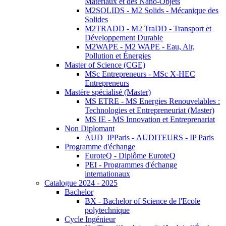
Matériaux et des Nano-Objets
M2SOLIDS - M2 Solids - Mécanique des
Solides
M2TRADD - M2 TraDD - Transport et
Développement Durable
M2WAPE - M2 WAPE - Eau, Air,
Pollution et Énergies
Master of Science (CGE)
MSc Entrepreneurs - MSc X-HEC
Entrepreneurs
Mastère spécialisé (Master)
MS ETRE - MS Energies Renouvelables :
Technologies et Entrepreneuriat (Master)
MS IE - MS Innovation et Entreprenariat
Non Diplomant
AUD_IPParis - AUDITEURS - IP Paris
Programme d'échange
EuroteQ - Diplôme EuroteQ
PEI - Programmes d'échange
internationaux
Catalogue 2024 - 2025
Bachelor
BX - Bachelor of Science de l'Ecole
polytechnique
Cycle Ingénieur