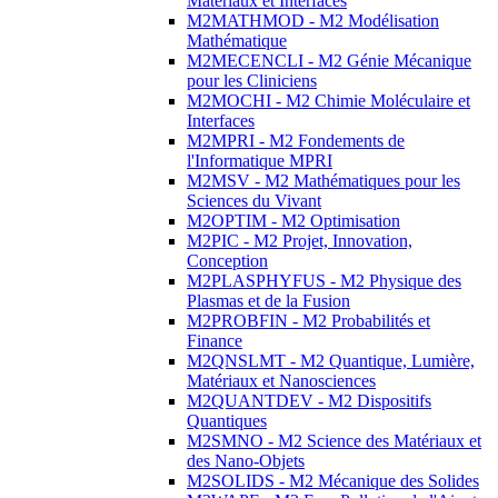
Matériaux et Interfaces
M2MATHMOD - M2 Modélisation
Mathématique
M2MECENCLI - M2 Génie Mécanique
pour les Cliniciens
M2MOCHI - M2 Chimie Moléculaire et
Interfaces
M2MPRI - M2 Fondements de
l'Informatique MPRI
M2MSV - M2 Mathématiques pour les
Sciences du Vivant
M2OPTIM - M2 Optimisation
M2PIC - M2 Projet, Innovation,
Conception
M2PLASPHYFUS - M2 Physique des
Plasmas et de la Fusion
M2PROBFIN - M2 Probabilités et
Finance
M2QNSLMT - M2 Quantique, Lumière,
Matériaux et Nanosciences
M2QUANTDEV - M2 Dispositifs
Quantiques
M2SMNO - M2 Science des Matériaux et
des Nano-Objets
M2SOLIDS - M2 Mécanique des Solides