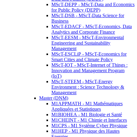
MScT-DEPP - MScT-Data and Economics
for Public Policy (DEPP)
MScT-DSB - MScT-Data Science for
Business
MScT-EDACF - MScT-Economics, Data
Analytics and Corporate Finance
MScT-EESM - MScT-Environmental
Engineering and Sustainability
Management
MScT-ESCLiP - MScT-Economics for
Smart Cities and Climate Policy
MScT-IOT - MScT-Internet of Things :
Innovation and Management Program
(IoT)
MScT-STEEM - MScT-Energy
Environment : Science Technology &
Management
Master (DNM)
M1APPMATH - M1 Mathématiques
Appliquées et Statistiques
M1BIOHEA - M1 Biologie et Santé
M1CHEINT - M1 Chimie et Interfaces
M1CPS - M1 Système Cyber Physique
M1HEP - M1 Physique des Hautes
Energies