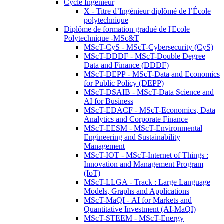
Cycle Ingénieur
X - Titre d’Ingénieur diplômé de l’École
polytechnique
Diplôme de formation gradué de l'Ecole
Polytechnique -MSc&T
MScT-CyS - MScT-Cybersecurity (CyS)
MScT-DDDF - MScT-Double Degree
Data and Finance (DDDF)
MScT-DEPP - MScT-Data and Economics
for Public Policy (DEPP)
MScT-DSAIB - MScT-Data Science and
AI for Business
MScT-EDACF - MScT-Economics, Data
Analytics and Corporate Finance
MScT-EESM - MScT-Environmental
Engineering and Sustainability
Management
MScT-IOT - MScT-Internet of Things :
Innovation and Management Program
(IoT)
MScT-LLGA - Track : Large Language
Models, Graphs and Applications
MScT-MaQI - AI for Markets and
Quantitative Investment (AI-MaQI)
MScT-STEEM - MScT-Energy