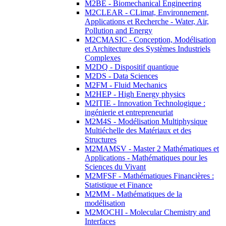
M2BE - Biomechanical Engineering
M2CLEAR - CLimat, Environnement,
Applications et Recherche - Water, Air,
Pollution and Energy
M2CMASIC - Conception, Modélisation
et Architecture des Systèmes Industriels
Complexes
M2DQ - Dispositif quantique
M2DS - Data Sciences
M2FM - Fluid Mechanics
M2HEP - High Energy physics
M2ITIE - Innovation Technologique :
ingénierie et entrepreneuriat
M2M4S - Modélisation Multiphysique
Multiéchelle des Matériaux et des
Structures
M2MAMSV - Master 2 Mathématiques et
Applications - Mathématiques pour les
Sciences du Vivant
M2MFSF - Mathématiques Financières :
Statistique et Finance
M2MM - Mathématiques de la
modélisation
M2MOCHI - Molecular Chemistry and
Interfaces