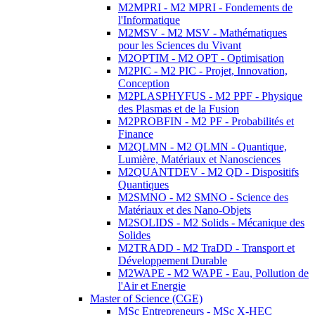
M2MPRI - M2 MPRI - Fondements de
l'Informatique
M2MSV - M2 MSV - Mathématiques
pour les Sciences du Vivant
M2OPTIM - M2 OPT - Optimisation
M2PIC - M2 PIC - Projet, Innovation,
Conception
M2PLASPHYFUS - M2 PPF - Physique
des Plasmas et de la Fusion
M2PROBFIN - M2 PF - Probabilités et
Finance
M2QLMN - M2 QLMN - Quantique,
Lumière, Matériaux et Nanosciences
M2QUANTDEV - M2 QD - Dispositifs
Quantiques
M2SMNO - M2 SMNO - Science des
Matériaux et des Nano-Objets
M2SOLIDS - M2 Solids - Mécanique des
Solides
M2TRADD - M2 TraDD - Transport et
Développement Durable
M2WAPE - M2 WAPE - Eau, Pollution de
l'Air et Energie
Master of Science (CGE)
MSc Entrepreneurs - MSc X-HEC