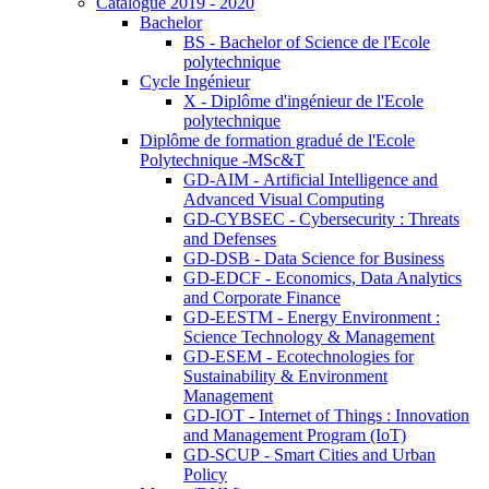
Catalogue 2019 - 2020
Bachelor
BS - Bachelor of Science de l'Ecole
polytechnique
Cycle Ingénieur
X - Diplôme d'ingénieur de l'Ecole
polytechnique
Diplôme de formation gradué de l'Ecole
Polytechnique -MSc&T
GD-AIM - Artificial Intelligence and
Advanced Visual Computing
GD-CYBSEC - Cybersecurity : Threats
and Defenses
GD-DSB - Data Science for Business
GD-EDCF - Economics, Data Analytics
and Corporate Finance
GD-EESTM - Energy Environment :
Science Technology & Management
GD-ESEM - Ecotechnologies for
Sustainability & Environment
Management
GD-IOT - Internet of Things : Innovation
and Management Program (IoT)
GD-SCUP - Smart Cities and Urban
Policy