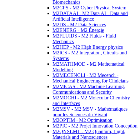
Biomechanics
M2CPS - M2 Cyber Physical System
M2DATAAI - M2 Data AI - Data and
Artificial Intelligence
M2DS - M2 Data Sciences
M2ENERG - M2 Énergie
M2FLUIDS - M2 Fluids - Fluid
Mechanics
M2HEP - M2 High Energy physics
M2ICS - M2 Integration, Circuits and
Systems
M2MATHMOD - M2 Mathematical
Modelling
M2MECENCLI - M2 Mecencli -
Mechanical Engineering for Clinicians
M2MICAS - M2 Machine Learning,
Communications and Security
M2MOCHI - M2 Molecular Chemistry
and Interfaces
M2MSV - M2 MSV - Mathématiques
pour les Sciences du Vivant
M2OPTIM - M2 Optimisation
M2PIC - M2 Projet Innovation Conception
M2QNSLMT - M2 Quantum, Light,
Materials and Nanosciences