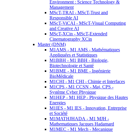
Environment : Science Technology &
Management
MScT-TRAI - MScT-Trust and
Responsible AI
MScT-ViCAI - MScT-Visual Computing
and Creative AI
MScT-XCin - MScT-Extended
Cinematography XCin
Master (DNM)
M1AMS - M1 AMS - Mathématiques
Appliquées et Statistiques
M1BBH - M1 BBH - Biologie,
Biotechnologie et Santé
M1BME - M1 BME - Ingénierie
BioMédicale
M1CHI - M1 CHI - Chimie et Interfaces
M1CPS - M1 CCSN - Maj. CPS -
Système Cyber Physique
M1HEP - M1 HEP - Physique des Hautes
Energies
M1IES - M1 IES - Innovation, Entreprise
et Société
M1MATHJHADA - M1 MJH -
Mathematiques Jacques Hadamard
M1MEC - M1 Mech - Mecanique