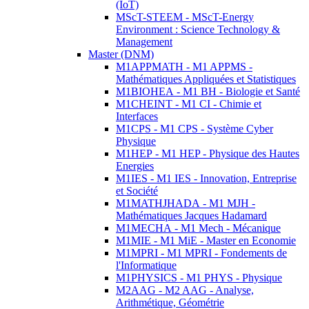
(IoT)
MScT-STEEM - MScT-Energy
Environment : Science Technology &
Management
Master (DNM)
M1APPMATH - M1 APPMS -
Mathématiques Appliquées et Statistiques
M1BIOHEA - M1 BH - Biologie et Santé
M1CHEINT - M1 CI - Chimie et
Interfaces
M1CPS - M1 CPS - Système Cyber
Physique
M1HEP - M1 HEP - Physique des Hautes
Energies
M1IES - M1 IES - Innovation, Entreprise
et Société
M1MATHJHADA - M1 MJH -
Mathématiques Jacques Hadamard
M1MECHA - M1 Mech - Mécanique
M1MIE - M1 MiE - Master en Economie
M1MPRI - M1 MPRI - Fondements de
l'Informatique
M1PHYSICS - M1 PHYS - Physique
M2AAG - M2 AAG - Analyse,
Arithmétique, Géométrie