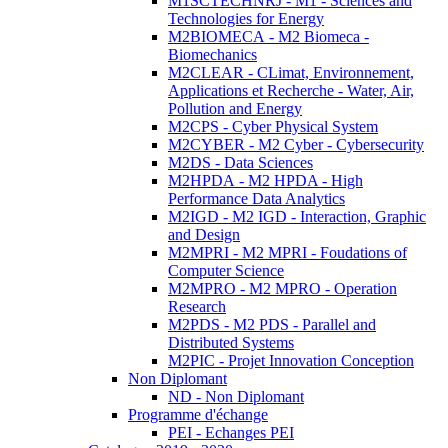
M1SCTECHNRJ - M1 - Sciences and
Technologies for Energy
M2BIOMECA - M2 Biomeca -
Biomechanics
M2CLEAR - CLimat, Environnement,
Applications et Recherche - Water, Air,
Pollution and Energy
M2CPS - Cyber Physical System
M2CYBER - M2 Cyber - Cybersecurity
M2DS - Data Sciences
M2HPDA - M2 HPDA - High
Performance Data Analytics
M2IGD - M2 IGD - Interaction, Graphic
and Design
M2MPRI - M2 MPRI - Foudations of
Computer Science
M2MPRO - M2 MPRO - Operation
Research
M2PDS - M2 PDS - Parallel and
Distributed Systems
M2PIC - Projet Innovation Conception
Non Diplomant
ND - Non Diplomant
Programme d'échange
PEI - Echanges PEI