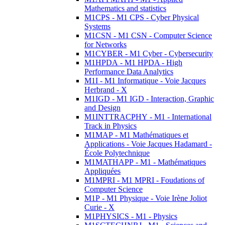
Mathematics and statistics
M1CPS - M1 CPS - Cyber Physical
Systems
M1CSN - M1 CSN - Computer Science
for Networks
M1CYBER - M1 Cyber - Cybersecurity
M1HPDA - M1 HPDA - High
Performance Data Analytics
M1I - M1 Informatique - Voie Jacques
Herbrand - X
M1IGD - M1 IGD - Interaction, Graphic
and Design
M1INTTRACPHY - M1 - International
Track in Physics
M1MAP - M1 Mathématiques et
Applications - Voie Jacques Hadamard -
École Polytechnique
M1MATHAPP - M1 - Mathématiques
Appliquées
M1MPRI - M1 MPRI - Foudations of
Computer Science
M1P - M1 Physique - Voie Irène Joliot
Curie - X
M1PHYSICS - M1 - Physics