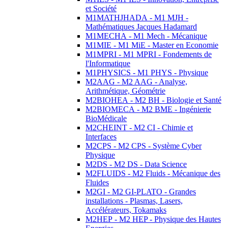
et Société
M1MATHJHADA - M1 MJH -
Mathématiques Jacques Hadamard
M1MECHA - M1 Mech - Mécanique
M1MIE - M1 MiE - Master en Economie
M1MPRI - M1 MPRI - Fondements de
l'Informatique
M1PHYSICS - M1 PHYS - Physique
M2AAG - M2 AAG - Analyse,
Arithmétique, Géométrie
M2BIOHEA - M2 BH - Biologie et Santé
M2BIOMECA - M2 BME - Ingénierie
BioMédicale
M2CHEINT - M2 CI - Chimie et
Interfaces
M2CPS - M2 CPS - Système Cyber
Physique
M2DS - M2 DS - Data Science
M2FLUIDS - M2 Fluids - Mécanique des
Fluides
M2GI - M2 GI-PLATO - Grandes
installations - Plasmas, Lasers,
Accélérateurs, Tokamaks
M2HEP - M2 HEP - Physique des Hautes