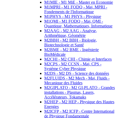
M1MIE - M1 MiE - Master en Economie
M1MPRI - M1 FODQ - Maj. MPRI -
Fondements de l'Informatique
M1PHYS - M1 PHYS - Physique
M1QMI - M1 FODQ - Maj. QMI -
Quantique, Mathematiques, Informatique
M2AAG - M2 AAG - Analyse,
Arithmétique, Géométrie
M2BBH - M2 BBH - Biologie,
Biotechnologie et Santé
M2BME - M2 BME - Ingénierie
BioMédicale
M2CHI - M2 CHI - Chimie et Interfaces
M2CPS - M2 CCSN - Maj. CPS -
Système Cyber Physique
M2DS - M2 DS - Science des données
M2FLUIDS - M2 Mech - Maj. Fluids -
Mecanique des Fluides
M2GIPLATO - M2 GI-PLATO - Grandes
installations - Plasmas, Lasers,
Accélérateurs, Tokamaks
M2HEP - M2 HEP - Physique des Hautes
Energies
M2ICFP - M2 ICFP - Centre International
de Physique Fondamentale