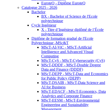
EuroteQ - Diplôme EuroteQ
Catalogue 2025 - 2026
Bachelor
BX - Bachelor of Science de l'Ecole
polytechnique
Cycle Ingénieur
X - Titre d’Ingénieur diplômé de l’École
polytechnique
Diplôme de formation gradué de l'Ecole
Polytechnique -MSc&T
MScT-AI-ViC - MScT-Artificial
Intelligence and Advanced Visual
Computing
MScT-CyS - MScT-Cybersecurity (CyS)
MScT-DDDF - MScT-Double Degree
Data and Finance (DDDF)
MScT-DEPP - MScT-Data and Economics
for Public Policy (DEPP)
MScT-DSAIB - MScT-Data Science and
AI for Business
MScT-EDACF - MScT-Economics, Data
Analytics and Corporate Finance
MScT-EESM - MScT-Environmental
Engineering and Sustainability
Management