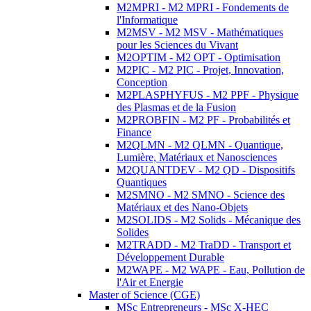
M2MPRI - M2 MPRI - Fondements de
l'Informatique
M2MSV - M2 MSV - Mathématiques
pour les Sciences du Vivant
M2OPTIM - M2 OPT - Optimisation
M2PIC - M2 PIC - Projet, Innovation,
Conception
M2PLASPHYFUS - M2 PPF - Physique
des Plasmas et de la Fusion
M2PROBFIN - M2 PF - Probabilités et
Finance
M2QLMN - M2 QLMN - Quantique,
Lumière, Matériaux et Nanosciences
M2QUANTDEV - M2 QD - Dispositifs
Quantiques
M2SMNO - M2 SMNO - Science des
Matériaux et des Nano-Objets
M2SOLIDS - M2 Solids - Mécanique des
Solides
M2TRADD - M2 TraDD - Transport et
Développement Durable
M2WAPE - M2 WAPE - Eau, Pollution de
l'Air et Energie
Master of Science (CGE)
MSc Entrepreneurs - MSc X-HEC