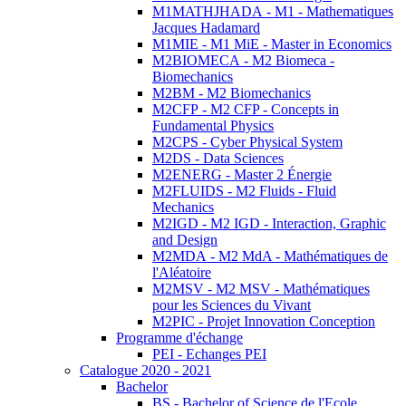
M1MATHJHADA - M1 - Mathematiques
Jacques Hadamard
M1MIE - M1 MiE - Master in Economics
M2BIOMECA - M2 Biomeca -
Biomechanics
M2BM - M2 Biomechanics
M2CFP - M2 CFP - Concepts in
Fundamental Physics
M2CPS - Cyber Physical System
M2DS - Data Sciences
M2ENERG - Master 2 Énergie
M2FLUIDS - M2 Fluids - Fluid
Mechanics
M2IGD - M2 IGD - Interaction, Graphic
and Design
M2MDA - M2 MdA - Mathématiques de
l'Aléatoire
M2MSV - M2 MSV - Mathématiques
pour les Sciences du Vivant
M2PIC - Projet Innovation Conception
Programme d'échange
PEI - Echanges PEI
Catalogue 2020 - 2021
Bachelor
BS - Bachelor of Science de l'Ecole