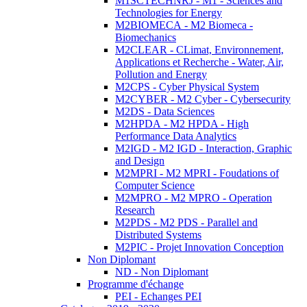
M1SCTECHNRJ - M1 - Sciences and
Technologies for Energy
M2BIOMECA - M2 Biomeca -
Biomechanics
M2CLEAR - CLimat, Environnement,
Applications et Recherche - Water, Air,
Pollution and Energy
M2CPS - Cyber Physical System
M2CYBER - M2 Cyber - Cybersecurity
M2DS - Data Sciences
M2HPDA - M2 HPDA - High
Performance Data Analytics
M2IGD - M2 IGD - Interaction, Graphic
and Design
M2MPRI - M2 MPRI - Foudations of
Computer Science
M2MPRO - M2 MPRO - Operation
Research
M2PDS - M2 PDS - Parallel and
Distributed Systems
M2PIC - Projet Innovation Conception
Non Diplomant
ND - Non Diplomant
Programme d'échange
PEI - Echanges PEI