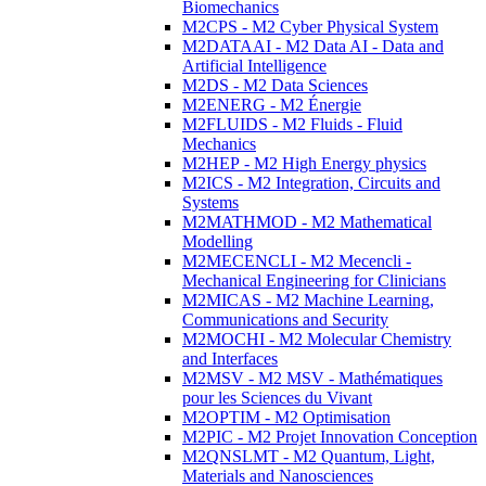
Biomechanics
M2CPS - M2 Cyber Physical System
M2DATAAI - M2 Data AI - Data and
Artificial Intelligence
M2DS - M2 Data Sciences
M2ENERG - M2 Énergie
M2FLUIDS - M2 Fluids - Fluid
Mechanics
M2HEP - M2 High Energy physics
M2ICS - M2 Integration, Circuits and
Systems
M2MATHMOD - M2 Mathematical
Modelling
M2MECENCLI - M2 Mecencli -
Mechanical Engineering for Clinicians
M2MICAS - M2 Machine Learning,
Communications and Security
M2MOCHI - M2 Molecular Chemistry
and Interfaces
M2MSV - M2 MSV - Mathématiques
pour les Sciences du Vivant
M2OPTIM - M2 Optimisation
M2PIC - M2 Projet Innovation Conception
M2QNSLMT - M2 Quantum, Light,
Materials and Nanosciences