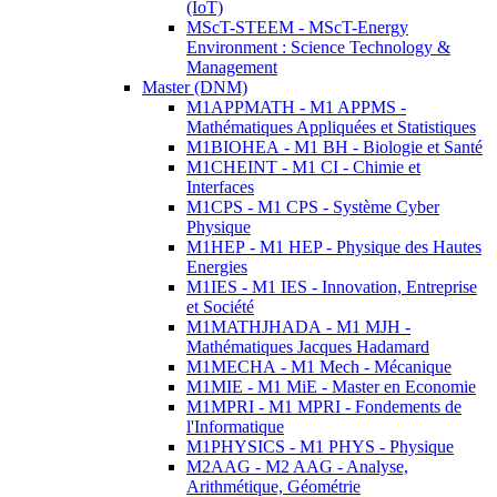
(IoT)
MScT-STEEM - MScT-Energy
Environment : Science Technology &
Management
Master (DNM)
M1APPMATH - M1 APPMS -
Mathématiques Appliquées et Statistiques
M1BIOHEA - M1 BH - Biologie et Santé
M1CHEINT - M1 CI - Chimie et
Interfaces
M1CPS - M1 CPS - Système Cyber
Physique
M1HEP - M1 HEP - Physique des Hautes
Energies
M1IES - M1 IES - Innovation, Entreprise
et Société
M1MATHJHADA - M1 MJH -
Mathématiques Jacques Hadamard
M1MECHA - M1 Mech - Mécanique
M1MIE - M1 MiE - Master en Economie
M1MPRI - M1 MPRI - Fondements de
l'Informatique
M1PHYSICS - M1 PHYS - Physique
M2AAG - M2 AAG - Analyse,
Arithmétique, Géométrie