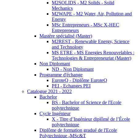
M2SOLIDS - M2 Solids - Solid
Mechanics
M2WAPE - M2 Water, Air, Pollution and
Energy
MSc Entrepreneurs - MSc X-HEC
Entrepreneurs
Mastère spécialisé (Master)
M2REST - Renewable Energy, Science
and Technology
MS ETRE - MS Energies Renouvelables :
Technologies & Entrepreneuriat (Master)
Non Diplomant
ND - Non Diplomant
Programme d'échange
EuroteQ - Diplôme EuroteQ
PEI - Echanges PEI
Catalogue 2021 - 2022
Bachelor
BS - Bachelor of Science de l'Ecole
polytechnique
Cycle Ingénieur
X - Titre d’Ingénieur diplômé de l’École
polytechnique
Diplôme de formation gradué de l'Ecole
Polytechnique -MSc&T