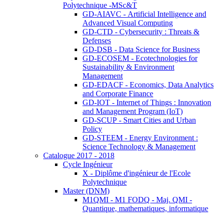
Polytechnique -MSc&T
GD-AIAVC - Artificial Intelligence and
Advanced Visual Computing
GD-CTD - Cybersecurity : Threats &
Defenses
GD-DSB - Data Science for Business
GD-ECOSEM - Ecotechnologies for
Sustainability & Environment
Management
GD-EDACF - Economics, Data Analytics
and Corporate Finance
GD-IOT - Internet of Things : Innovation
and Management Program (IoT)
GD-SCUP - Smart Cities and Urban
Policy
GD-STEEM - Energy Environment :
Science Technology & Management
Catalogue 2017 - 2018
Cycle Ingénieur
X - Diplôme d'ingénieur de l'Ecole
Polytechnique
Master (DNM)
M1QMI - M1 FODQ - Maj. QMI -
Quantique, mathematiques, informatique