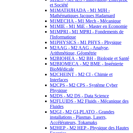
et Société
M1MATHJHADA - M1 MJH -
Mathématiques Jacques Hadamard
M1MECHA - M1 Mech - Mécanique
M1MIE - M1 MiE - Master en Economie
M1MPRI - M1 MPRI - Fondements de
l'Informatique
M1PHYSICS - M1 PHYS - Physique
M2AAG - M2 AAG - Analyse,
Arithmétique, Géométrie
M2BIOHEA - M2 BH - Biologie et Santé
M2BIOMECA - M2 BME - Ingénierie
BioMédicale
M2CHEINT - M2 CI - Chimie et
Interfaces
M2CPS - M2 CPS - Système Cyber
Physique
M2DS - M2 DS - Data Science
M2FLUIDS - M2 Fluids - Mécanique des
Fluides
M2GI - M2 GI-PLATO - Grandes
installations - Plasmas, Lasers,
Accélérateurs, Tokamaks
M2HEP - M2 HEP - Physique des Hautes