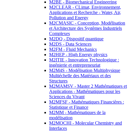
M2BE - Biomechanical Engineering
M2CLEAR - CLimat, Environnement,
Applications et Recherche - Water, Air,
Pollution and Energy
M2CMASIC - Conception, Modélisation
et Architecture des Systèmes Industriels
Complexes
M2DQ - Dispositif quantique
M2DS - Data Sciences
M2FM - Fluid Mechanics
M2HEP - High Energy physics
M2ITIE - Innovation Technologique :
ingénierie et entrepreneuriat
M2M4S - Modélisation Multiphysique
Multiéchelle des Matériaux et des
Structures
M2MAMSV - Master 2 Mathématiques et
Applications - Mathématiques pour les
Sciences du Vivant
M2MFSF - Mathématiques Financières :
Statistique et Finance
M2MM - Mathématiques de la
modélisation
M2MOCHI - Molecular Chemistry and
Interfaces