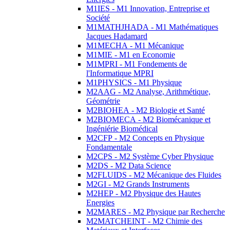
M1IES - M1 Innovation, Entreprise et
Société
M1MATHJHADA - M1 Mathématiques
Jacques Hadamard
M1MECHA - M1 Mécanique
M1MIE - M1 en Economie
M1MPRI - M1 Fondements de
l'Informatique MPRI
M1PHYSICS - M1 Physique
M2AAG - M2 Analyse, Arithmétique,
Géométrie
M2BIOHEA - M2 Biologie et Santé
M2BIOMECA - M2 Biomécanique et
Ingéniérie Biomédical
M2CFP - M2 Concepts en Physique
Fondamentale
M2CPS - M2 Système Cyber Physique
M2DS - M2 Data Science
M2FLUIDS - M2 Mécanique des Fluides
M2GI - M2 Grands Instruments
M2HEP - M2 Physique des Hautes
Energies
M2MARES - M2 Physique par Recherche
M2MATCHEINT - M2 Chimie des