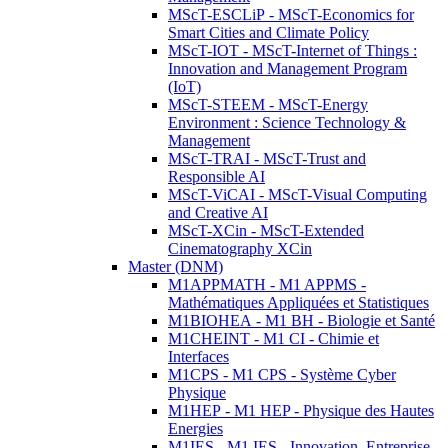
MScT-ESCLiP - MScT-Economics for
Smart Cities and Climate Policy
MScT-IOT - MScT-Internet of Things :
Innovation and Management Program
(IoT)
MScT-STEEM - MScT-Energy
Environment : Science Technology &
Management
MScT-TRAI - MScT-Trust and
Responsible AI
MScT-ViCAI - MScT-Visual Computing
and Creative AI
MScT-XCin - MScT-Extended
Cinematography XCin
Master (DNM)
M1APPMATH - M1 APPMS -
Mathématiques Appliquées et Statistiques
M1BIOHEA - M1 BH - Biologie et Santé
M1CHEINT - M1 CI - Chimie et
Interfaces
M1CPS - M1 CPS - Système Cyber
Physique
M1HEP - M1 HEP - Physique des Hautes
Energies
M1IES - M1 IES - Innovation, Entreprise