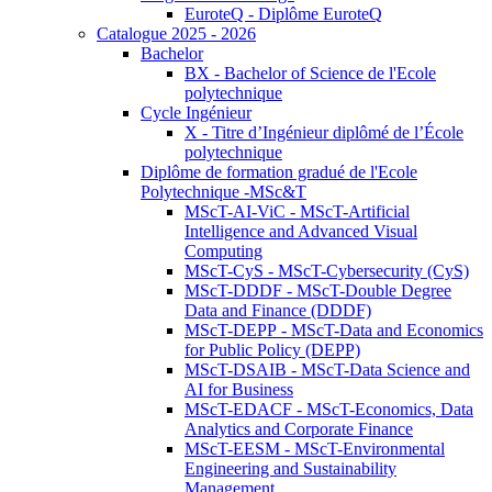
EuroteQ - Diplôme EuroteQ
Catalogue 2025 - 2026
Bachelor
BX - Bachelor of Science de l'Ecole
polytechnique
Cycle Ingénieur
X - Titre d’Ingénieur diplômé de l’École
polytechnique
Diplôme de formation gradué de l'Ecole
Polytechnique -MSc&T
MScT-AI-ViC - MScT-Artificial
Intelligence and Advanced Visual
Computing
MScT-CyS - MScT-Cybersecurity (CyS)
MScT-DDDF - MScT-Double Degree
Data and Finance (DDDF)
MScT-DEPP - MScT-Data and Economics
for Public Policy (DEPP)
MScT-DSAIB - MScT-Data Science and
AI for Business
MScT-EDACF - MScT-Economics, Data
Analytics and Corporate Finance
MScT-EESM - MScT-Environmental
Engineering and Sustainability
Management