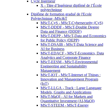
Cycle Ingénieur
X - Titre d’Ingénieur diplômé de l’École
polytechnique
Diplôme de formation gradué de l'Ecole
Polytechnique -MSc&T
MScT-CyS - MScT-Cybersecurity (CyS)
MScT-DDDF - MScT-Double Degree
Data and Finance (DDDF)
MScT-DEPP - MScT-Data and Economics
for Public Policy (DEPP)
MScT-DSAIB - MScT-Data Science and
AI for Business
MScT-EDACF - MScT-Economics, Data
Analytics and Corporate Finance
MScT-EESM - MScT-Environmental
Engineering and Sustainability
Management
MScT-IOT - MScT-Internet of Things :
Innovation and Management Program
(IoT)
MScT-LLGA - Track : Large Language
Models, Graphs and Applications
MScT-MaQI - AI for Markets and
Quantitative Investment (AI-MaQI)
MScT-STEEM - MScT-Energy