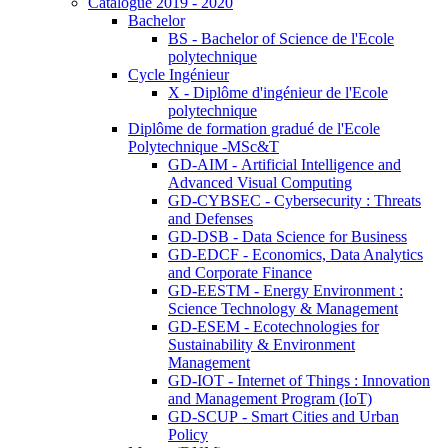
Catalogue 2019 - 2020
Bachelor
BS - Bachelor of Science de l'Ecole
polytechnique
Cycle Ingénieur
X - Diplôme d'ingénieur de l'Ecole
polytechnique
Diplôme de formation gradué de l'Ecole
Polytechnique -MSc&T
GD-AIM - Artificial Intelligence and
Advanced Visual Computing
GD-CYBSEC - Cybersecurity : Threats
and Defenses
GD-DSB - Data Science for Business
GD-EDCF - Economics, Data Analytics
and Corporate Finance
GD-EESTM - Energy Environment :
Science Technology & Management
GD-ESEM - Ecotechnologies for
Sustainability & Environment
Management
GD-IOT - Internet of Things : Innovation
and Management Program (IoT)
GD-SCUP - Smart Cities and Urban
Policy