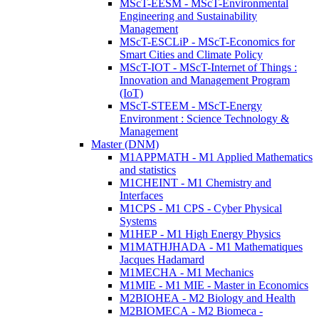
MScT-EESM - MScT-Environmental
Engineering and Sustainability
Management
MScT-ESCLiP - MScT-Economics for
Smart Cities and Climate Policy
MScT-IOT - MScT-Internet of Things :
Innovation and Management Program
(IoT)
MScT-STEEM - MScT-Energy
Environment : Science Technology &
Management
Master (DNM)
M1APPMATH - M1 Applied Mathematics
and statistics
M1CHEINT - M1 Chemistry and
Interfaces
M1CPS - M1 CPS - Cyber Physical
Systems
M1HEP - M1 High Energy Physics
M1MATHJHADA - M1 Mathematiques
Jacques Hadamard
M1MECHA - M1 Mechanics
M1MIE - M1 MIE - Master in Economics
M2BIOHEA - M2 Biology and Health
M2BIOMECA - M2 Biomeca -