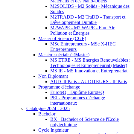
Matériaux et des Nano-Objets
M2SOLIDS - M2 Solids - Mécanique des
Solides
M2TRADD - M2 TraDD - Transport et
Développement Durable
M2WAPE - M2 WAPE - Eau, Air,
Pollution et Énergies
Master of Science (CGE)
MSc Entrepreneurs - MSc X-HEC
Entrepreneurs
Mastère spécialisé (Master)
MS ETRE - MS Energies Renouvelables :
Technologies et Entrepreneuriat (Master)
MS IE - MS Innovation et Entreprenariat
Non Diplomant
AUD_IPParis - AUDITEURS - IP Paris
Programme d'échange
EuroteQ - Diplôme EuroteQ
PEI - Programmes d'échange
internationaux
Catalogue 2024 - 2025
Bachelor
BX - Bachelor of Science de l'Ecole
polytechnique
Cycle Ingénieur