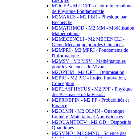
Energies
M2ICFP - M2 ICFP - Centre International
de Physique Fondamentale
M2MARES - M2 PBR - Physique par
Recherche
M2MATHMOD - M2 MM - Modélisation
Mathématique
M2MECENCLI - M2 MECENCLI -
Génie Mécanique pour les Cliniciens
M2MPRI - M2 MPRI - Fondements de
l'Informatique
M2MSV - M2 MSV - Mathématiques
pour les Sciences du Vivant
M2OPTIM - M2 OPT - Optimisation
M2PIC - M2 PIC - Projet, Innovation,
Conception
M2PLASPHYFUS - M2 PPF - Physique
des Plasmas et de la Fusion
M2PROBFIN - M2 PF - Probabilités et
Finance
M2QLMN - M2 QLMN - Quantique,
Lumière, Matériaux et Nanosciences
M2QUANTDEV - M2 QD - Dispositifs
Quantiques
M2SMNO - M2 SMNO - Science des