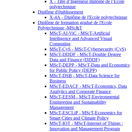
X - Titre d’Ingénieur diplômé de l’École
polytechnique
Diplôme d'établissement
X-4A - Diplôme de l'Ecole polytechnique
Diplôme de formation gradué de l'Ecole
Polytechnique -MSc&T
MScT-AI-ViC - MScT-Artificial
Intelligence and Advanced Visual
Computing
MScT-CyS - MScT-Cybersecurity (CyS)
MScT-DDDF - MScT-Double Degree
Data and Finance (DDDF)
MScT-DEPP - MScT-Data and Economics
for Public Policy (DEPP)
MScT-DSB - MScT-Data Science for
Business
MScT-EDACF - MScT-Economics, Data
Analytics and Corporate Finance
MScT-EESM - MScT-Environmental
Engineering and Sustainability
Management
MScT-ESCLiP - MScT-Economics for
Smart Cities and Climate Policy
MScT-IOT - MScT-Internet of Things :
Innovation and Management Program