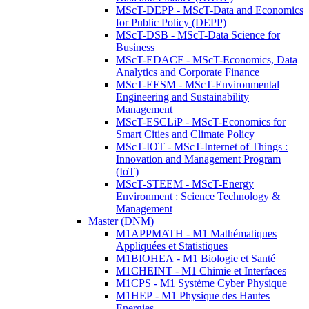
MScT-DEPP - MScT-Data and Economics
for Public Policy (DEPP)
MScT-DSB - MScT-Data Science for
Business
MScT-EDACF - MScT-Economics, Data
Analytics and Corporate Finance
MScT-EESM - MScT-Environmental
Engineering and Sustainability
Management
MScT-ESCLiP - MScT-Economics for
Smart Cities and Climate Policy
MScT-IOT - MScT-Internet of Things :
Innovation and Management Program
(IoT)
MScT-STEEM - MScT-Energy
Environment : Science Technology &
Management
Master (DNM)
M1APPMATH - M1 Mathématiques
Appliquées et Statistiques
M1BIOHEA - M1 Biologie et Santé
M1CHEINT - M1 Chimie et Interfaces
M1CPS - M1 Système Cyber Physique
M1HEP - M1 Physique des Hautes
Energies