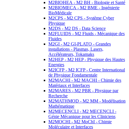
M2BIOHEA - M2 BH - Biologie et Santé
M2BIOMECA - M2 BME - Ingénierie
BioMédicale
M2CPS - M2 CPS - Système Cyber
Physique
M2DS - M2 DS - Data Science
M2FLUIDS - M2 Fluids - Mécanique des
Fluides
M2GI - M2 GI-PLATO - Grandes
installations - Plasmas, Lasers,
Accélérateurs, Tokamaks
M2HEP - M2 HEP - Physique des Hautes
Energies
M2ICFP - M2 ICFP - Centre International
de Physique Fondamentale
M2MACHI - M2 MACHI - Chimie des
Matériaux et Interfaces
M2MARES - M2 PBR - Physique par
Recherche
M2MATHMOD - M2 MM - Modélisation
Mathématique
M2MECENCLI - M2 MECENCLI -
Génie Mécanique pour les Cliniciens
M2MOCHI - M2 MoChI - Chimie
Moléculaire et Interfaces