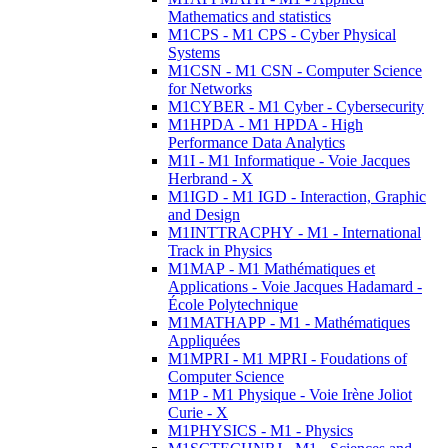
Mathematics and statistics
M1CPS - M1 CPS - Cyber Physical
Systems
M1CSN - M1 CSN - Computer Science
for Networks
M1CYBER - M1 Cyber - Cybersecurity
M1HPDA - M1 HPDA - High
Performance Data Analytics
M1I - M1 Informatique - Voie Jacques
Herbrand - X
M1IGD - M1 IGD - Interaction, Graphic
and Design
M1INTTRACPHY - M1 - International
Track in Physics
M1MAP - M1 Mathématiques et
Applications - Voie Jacques Hadamard -
École Polytechnique
M1MATHAPP - M1 - Mathématiques
Appliquées
M1MPRI - M1 MPRI - Foudations of
Computer Science
M1P - M1 Physique - Voie Irène Joliot
Curie - X
M1PHYSICS - M1 - Physics