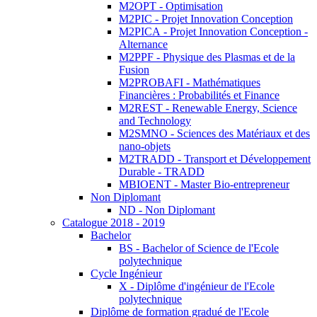
M2OPT - Optimisation
M2PIC - Projet Innovation Conception
M2PICA - Projet Innovation Conception -
Alternance
M2PPF - Physique des Plasmas et de la
Fusion
M2PROBAFI - Mathématiques
Financières : Probabilités et Finance
M2REST - Renewable Energy, Science
and Technology
M2SMNO - Sciences des Matériaux et des
nano-objets
M2TRADD - Transport et Développement
Durable - TRADD
MBIOENT - Master Bio-entrepreneur
Non Diplomant
ND - Non Diplomant
Catalogue 2018 - 2019
Bachelor
BS - Bachelor of Science de l'Ecole
polytechnique
Cycle Ingénieur
X - Diplôme d'ingénieur de l'Ecole
polytechnique
Diplôme de formation gradué de l'Ecole