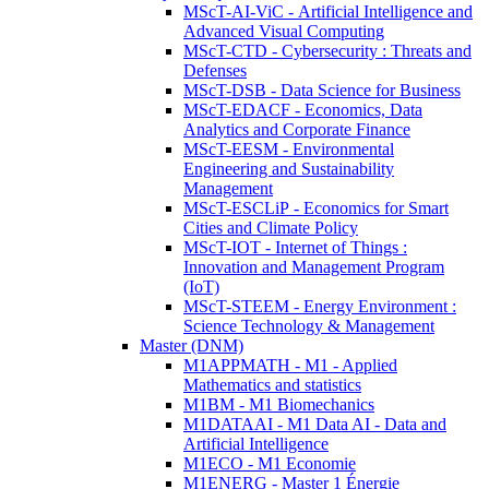
MScT-AI-ViC - Artificial Intelligence and
Advanced Visual Computing
MScT-CTD - Cybersecurity : Threats and
Defenses
MScT-DSB - Data Science for Business
MScT-EDACF - Economics, Data
Analytics and Corporate Finance
MScT-EESM - Environmental
Engineering and Sustainability
Management
MScT-ESCLiP - Economics for Smart
Cities and Climate Policy
MScT-IOT - Internet of Things :
Innovation and Management Program
(IoT)
MScT-STEEM - Energy Environment :
Science Technology & Management
Master (DNM)
M1APPMATH - M1 - Applied
Mathematics and statistics
M1BM - M1 Biomechanics
M1DATAAI - M1 Data AI - Data and
Artificial Intelligence
M1ECO - M1 Economie
M1ENERG - Master 1 Énergie