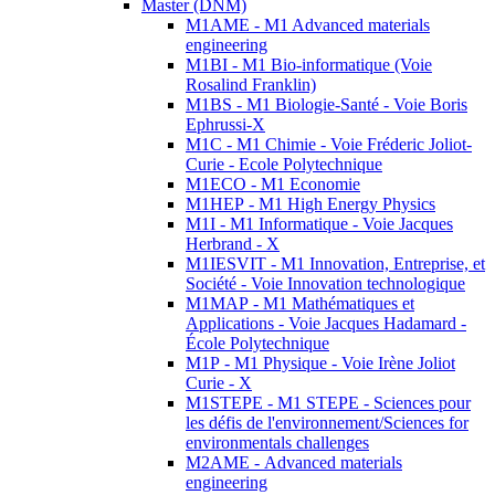
Master (DNM)
M1AME - M1 Advanced materials
engineering
M1BI - M1 Bio-informatique (Voie
Rosalind Franklin)
M1BS - M1 Biologie-Santé - Voie Boris
Ephrussi-X
M1C - M1 Chimie - Voie Fréderic Joliot-
Curie - Ecole Polytechnique
M1ECO - M1 Economie
M1HEP - M1 High Energy Physics
M1I - M1 Informatique - Voie Jacques
Herbrand - X
M1IESVIT - M1 Innovation, Entreprise, et
Société - Voie Innovation technologique
M1MAP - M1 Mathématiques et
Applications - Voie Jacques Hadamard -
École Polytechnique
M1P - M1 Physique - Voie Irène Joliot
Curie - X
M1STEPE - M1 STEPE - Sciences pour
les défis de l'environnement/Sciences for
environmentals challenges
M2AME - Advanced materials
engineering