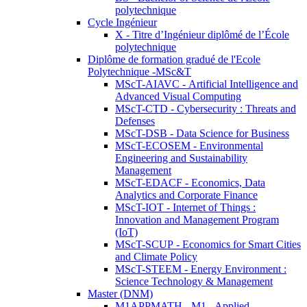
polytechnique
Cycle Ingénieur
X - Titre d’Ingénieur diplômé de l’École
polytechnique
Diplôme de formation gradué de l'Ecole
Polytechnique -MSc&T
MScT-AIAVC - Artificial Intelligence and
Advanced Visual Computing
MScT-CTD - Cybersecurity : Threats and
Defenses
MScT-DSB - Data Science for Business
MScT-ECOSEM - Environmental
Engineering and Sustainability
Management
MScT-EDACF - Economics, Data
Analytics and Corporate Finance
MScT-IOT - Internet of Things :
Innovation and Management Program
(IoT)
MScT-SCUP - Economics for Smart Cities
and Climate Policy
MScT-STEEM - Energy Environment :
Science Technology & Management
Master (DNM)
M1APPMATH - M1 - Applied