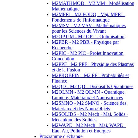
M2MATHMOD - M2 MM - Modélisation
Mathématique
M2MPRI - M2 FODQ - Maj. MPRI -
Fondements de l'Informatique
M2MSV - M2 MSV - Mathématiques
pour les Sciences du Vivant
M2OPTIM - M2 OPT - Optimisation
M2PBR - M2 PBR - Physique par
Recherche
M2PIC - M2 PIC - Projet Innovation
Conception
M2PPF - M2 PPF - Physique des Plasmas
et de la Fusion
M2PROBFIN - M2 PF - Probabilités et
Finance
M2QD - M2 QD - Dispositifs Quantiques
M2QLMN - M2 QLMN - Quantique,
Lumiere, Materiaux et Nanosciences
M2SMNO - M2 SMNO - Science des
Materiaux et des Nano-Objets
M2SOLIDS - M2 Mech - Maj. Solids -
Mecanique des Solides
M2WAPE - M2 Mech - Maj. WAPE -
Eau, Air, Pollution et Energies
Programme d'échange