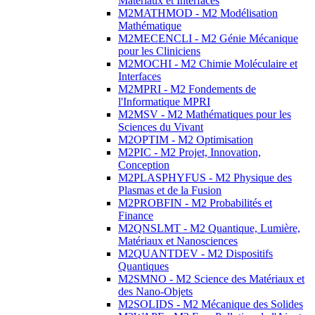
Matériaux et Interfaces
M2MATHMOD - M2 Modélisation
Mathématique
M2MECENCLI - M2 Génie Mécanique
pour les Cliniciens
M2MOCHI - M2 Chimie Moléculaire et
Interfaces
M2MPRI - M2 Fondements de
l'Informatique MPRI
M2MSV - M2 Mathématiques pour les
Sciences du Vivant
M2OPTIM - M2 Optimisation
M2PIC - M2 Projet, Innovation,
Conception
M2PLASPHYFUS - M2 Physique des
Plasmas et de la Fusion
M2PROBFIN - M2 Probabilités et
Finance
M2QNSLMT - M2 Quantique, Lumière,
Matériaux et Nanosciences
M2QUANTDEV - M2 Dispositifs
Quantiques
M2SMNO - M2 Science des Matériaux et
des Nano-Objets
M2SOLIDS - M2 Mécanique des Solides