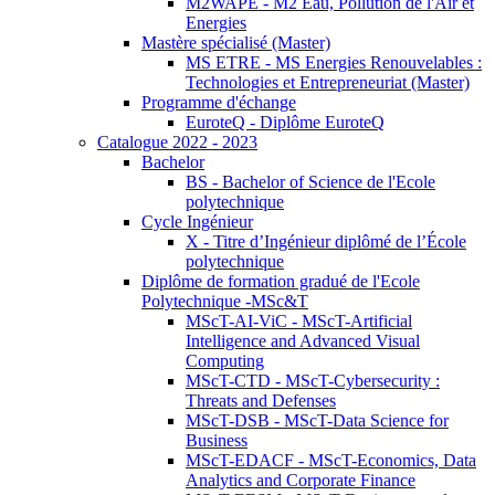
M2WAPE - M2 Eau, Pollution de l'Air et
Energies
Mastère spécialisé (Master)
MS ETRE - MS Energies Renouvelables :
Technologies et Entrepreneuriat (Master)
Programme d'échange
EuroteQ - Diplôme EuroteQ
Catalogue 2022 - 2023
Bachelor
BS - Bachelor of Science de l'Ecole
polytechnique
Cycle Ingénieur
X - Titre d’Ingénieur diplômé de l’École
polytechnique
Diplôme de formation gradué de l'Ecole
Polytechnique -MSc&T
MScT-AI-ViC - MScT-Artificial
Intelligence and Advanced Visual
Computing
MScT-CTD - MScT-Cybersecurity :
Threats and Defenses
MScT-DSB - MScT-Data Science for
Business
MScT-EDACF - MScT-Economics, Data
Analytics and Corporate Finance