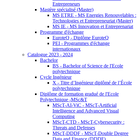
Entrepreneurs
Mastère spécialisé (Master)
MS ETRE - MS Energies Renouvelables :
Technologies et Entrepreneuriat (Master)
MS IE - MS Innovation et Entreprenariat
Programme d'échange
EuroteQ - Diplôme EuroteQ
PEI - Programmes d'échange
internationaux
Catalogue 2023 - 2024
Bachelor
BS - Bachelor of Science de l'Ecole
polytechnique
Cycle Ingénieur
X - Titre d’Ingénieur diplômé de l’École
polytechnique
Diplôme de formation gradué de l'Ecole
Polytechnique -MSc&T
MScT-AI-ViC - MScT-Artificial
Intelligence and Advanced Visual
Computing
MScT-CTD - MScT-Cybersecurity :
Threats and Defenses
MScT-DDDF - MScT-Double Degree
Data and Finance (DDDF)