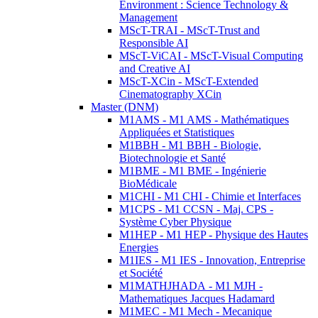
Environment : Science Technology &
Management
MScT-TRAI - MScT-Trust and
Responsible AI
MScT-ViCAI - MScT-Visual Computing
and Creative AI
MScT-XCin - MScT-Extended
Cinematography XCin
Master (DNM)
M1AMS - M1 AMS - Mathématiques
Appliquées et Statistiques
M1BBH - M1 BBH - Biologie,
Biotechnologie et Santé
M1BME - M1 BME - Ingénierie
BioMédicale
M1CHI - M1 CHI - Chimie et Interfaces
M1CPS - M1 CCSN - Maj. CPS -
Système Cyber Physique
M1HEP - M1 HEP - Physique des Hautes
Energies
M1IES - M1 IES - Innovation, Entreprise
et Société
M1MATHJHADA - M1 MJH -
Mathematiques Jacques Hadamard
M1MEC - M1 Mech - Mecanique