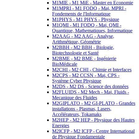
M1MIE - M1 MiE - Master en Economie
M1MPRI - M1 FODQ - Maj. MPRI -
Fondements de l'Informatique
M1PHYS - M1 PHYS - Physique
M1QMI - M1 FODQ - Maj. QMI -
Quantique, Mathematiques, Informatique
M2AAG - M2 AAG - Analyse,
Arithmétique, Géométrie
M2BBH - M2 BBH - Biologie,
Biotechnologie et Santé
M2BME - M2 BME - Ingénierie
BioMédicale
M2CHI - M2 CHI - Chimie et Interfaces
M2CPS - M2 CCSN - Maj. CPS -
Système Cyber Physique
M2DS - M2 DS - Science des données
M2FLUIDS - M2 Mech - Maj. Fluids -
Mecanique des Fluides
M2GIPLATO - M2 GI-PLATO - Grandes
installations - Plasmas, Lasers,
Accélérateurs, Tokamaks
M2HEP - M2 HEP - Physique des Hautes
Energies
M2ICFP - M2 ICFP - Centre International
de Physique Fondamentale