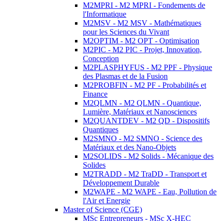
M2MPRI - M2 MPRI - Fondements de
l'Informatique
M2MSV - M2 MSV - Mathématiques
pour les Sciences du Vivant
M2OPTIM - M2 OPT - Optimisation
M2PIC - M2 PIC - Projet, Innovation,
Conception
M2PLASPHYFUS - M2 PPF - Physique
des Plasmas et de la Fusion
M2PROBFIN - M2 PF - Probabilités et
Finance
M2QLMN - M2 QLMN - Quantique,
Lumière, Matériaux et Nanosciences
M2QUANTDEV - M2 QD - Dispositifs
Quantiques
M2SMNO - M2 SMNO - Science des
Matériaux et des Nano-Objets
M2SOLIDS - M2 Solids - Mécanique des
Solides
M2TRADD - M2 TraDD - Transport et
Développement Durable
M2WAPE - M2 WAPE - Eau, Pollution de
l'Air et Energie
Master of Science (CGE)
MSc Entrepreneurs - MSc X-HEC