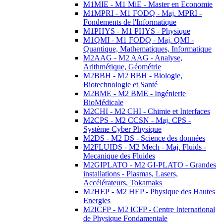
M1MIE - M1 MiE - Master en Economie
M1MPRI - M1 FODQ - Maj. MPRI -
Fondements de l'Informatique
M1PHYS - M1 PHYS - Physique
M1QMI - M1 FODQ - Maj. QMI -
Quantique, Mathematiques, Informatique
M2AAG - M2 AAG - Analyse,
Arithmétique, Géométrie
M2BBH - M2 BBH - Biologie,
Biotechnologie et Santé
M2BME - M2 BME - Ingénierie
BioMédicale
M2CHI - M2 CHI - Chimie et Interfaces
M2CPS - M2 CCSN - Maj. CPS -
Système Cyber Physique
M2DS - M2 DS - Science des données
M2FLUIDS - M2 Mech - Maj. Fluids -
Mecanique des Fluides
M2GIPLATO - M2 GI-PLATO - Grandes
installations - Plasmas, Lasers,
Accélérateurs, Tokamaks
M2HEP - M2 HEP - Physique des Hautes
Energies
M2ICFP - M2 ICFP - Centre International
de Physique Fondamentale