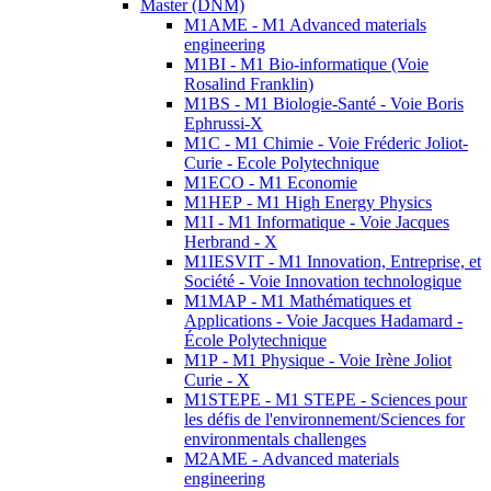
Master (DNM)
M1AME - M1 Advanced materials
engineering
M1BI - M1 Bio-informatique (Voie
Rosalind Franklin)
M1BS - M1 Biologie-Santé - Voie Boris
Ephrussi-X
M1C - M1 Chimie - Voie Fréderic Joliot-
Curie - Ecole Polytechnique
M1ECO - M1 Economie
M1HEP - M1 High Energy Physics
M1I - M1 Informatique - Voie Jacques
Herbrand - X
M1IESVIT - M1 Innovation, Entreprise, et
Société - Voie Innovation technologique
M1MAP - M1 Mathématiques et
Applications - Voie Jacques Hadamard -
École Polytechnique
M1P - M1 Physique - Voie Irène Joliot
Curie - X
M1STEPE - M1 STEPE - Sciences pour
les défis de l'environnement/Sciences for
environmentals challenges
M2AME - Advanced materials
engineering