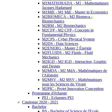
M1MATHJHADA - M1 - Mathematiques
Jacques Hadamard
M1MIE - M1 MiE - Master in Economics
M2BIOMECA - M2 Biomeca -
Biomechanics
M2BM - M2 Biomechanics
M2CFP - M2 CFP - Concepts in
Fundamental Physics
M2CPS - Cyber Physical System
M2DS - Data Sciences
M2ENERG - Master 2 Énergie
M2FLUIDS - M2 Fluids - Fluid
Mechanics
M2IGD - M2 IGD - Interaction, Graphic
and Design
M2MDA - M2 MdA - Mathématiques de
l'Aléatoire
M2MSV - M2 MSV - Mathématiques
pour les Sciences du Vivant
M2PIC - Projet Innovation Conception
Programme d'échange
PEI - Echanges PEI
Catalogue 2020 - 2021
Bachelor
BS - Bachelor of Science de l'Ecole