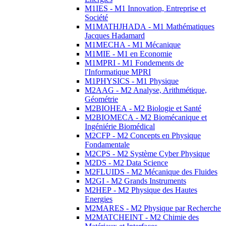
M1IES - M1 Innovation, Entreprise et
Société
M1MATHJHADA - M1 Mathématiques
Jacques Hadamard
M1MECHA - M1 Mécanique
M1MIE - M1 en Economie
M1MPRI - M1 Fondements de
l'Informatique MPRI
M1PHYSICS - M1 Physique
M2AAG - M2 Analyse, Arithmétique,
Géométrie
M2BIOHEA - M2 Biologie et Santé
M2BIOMECA - M2 Biomécanique et
Ingéniérie Biomédical
M2CFP - M2 Concepts en Physique
Fondamentale
M2CPS - M2 Système Cyber Physique
M2DS - M2 Data Science
M2FLUIDS - M2 Mécanique des Fluides
M2GI - M2 Grands Instruments
M2HEP - M2 Physique des Hautes
Energies
M2MARES - M2 Physique par Recherche
M2MATCHEINT - M2 Chimie des