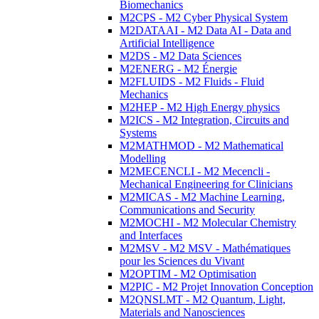
Biomechanics
M2CPS - M2 Cyber Physical System
M2DATAAI - M2 Data AI - Data and
Artificial Intelligence
M2DS - M2 Data Sciences
M2ENERG - M2 Énergie
M2FLUIDS - M2 Fluids - Fluid
Mechanics
M2HEP - M2 High Energy physics
M2ICS - M2 Integration, Circuits and
Systems
M2MATHMOD - M2 Mathematical
Modelling
M2MECENCLI - M2 Mecencli -
Mechanical Engineering for Clinicians
M2MICAS - M2 Machine Learning,
Communications and Security
M2MOCHI - M2 Molecular Chemistry
and Interfaces
M2MSV - M2 MSV - Mathématiques
pour les Sciences du Vivant
M2OPTIM - M2 Optimisation
M2PIC - M2 Projet Innovation Conception
M2QNSLMT - M2 Quantum, Light,
Materials and Nanosciences