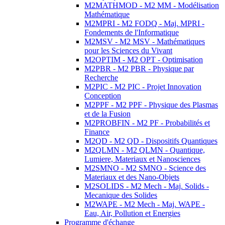
M2MATHMOD - M2 MM - Modélisation
Mathématique
M2MPRI - M2 FODQ - Maj. MPRI -
Fondements de l'Informatique
M2MSV - M2 MSV - Mathématiques
pour les Sciences du Vivant
M2OPTIM - M2 OPT - Optimisation
M2PBR - M2 PBR - Physique par
Recherche
M2PIC - M2 PIC - Projet Innovation
Conception
M2PPF - M2 PPF - Physique des Plasmas
et de la Fusion
M2PROBFIN - M2 PF - Probabilités et
Finance
M2QD - M2 QD - Dispositifs Quantiques
M2QLMN - M2 QLMN - Quantique,
Lumiere, Materiaux et Nanosciences
M2SMNO - M2 SMNO - Science des
Materiaux et des Nano-Objets
M2SOLIDS - M2 Mech - Maj. Solids -
Mecanique des Solides
M2WAPE - M2 Mech - Maj. WAPE -
Eau, Air, Pollution et Energies
Programme d'échange