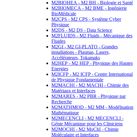
M2BIOHEA - M2 BH - Biologie et Santé
M2BIOMECA - M2 BME - Ingénierie
BioMédicale
M2CPS - M2 CPS - Système Cyber
Physique
M2DS - M2 DS - Data Science
M2FLUIDS - M2 Fluids - Mécanique des
Fluides
M2GI - M2 GI-PLATO - Grandes
installations - Plasmas, Lasers,
Accélérateurs, Tokamaks
M2HEP - M2 HEP - Physique des Hautes
Energies
M2ICFP - M2 ICFP - Centre International
de Physique Fondamentale
M2MACHI - M2 MACHI - Chimie des
Matériaux et Interfaces
M2MARES - M2 PBR - Physique par
Recherche
M2MATHMOD - M2 MM - Modélisation
Mathématique
M2MECENCLI - M2 MECENCLI -
Génie Mécanique pour les Cliniciens
M2MOCHI - M2 MoChI - Chimie
Moléculaire et Interfaces