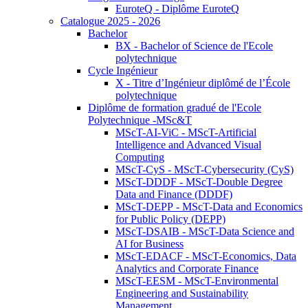
EuroteQ - Diplôme EuroteQ
Catalogue 2025 - 2026
Bachelor
BX - Bachelor of Science de l'Ecole
polytechnique
Cycle Ingénieur
X - Titre d’Ingénieur diplômé de l’École
polytechnique
Diplôme de formation gradué de l'Ecole
Polytechnique -MSc&T
MScT-AI-ViC - MScT-Artificial
Intelligence and Advanced Visual
Computing
MScT-CyS - MScT-Cybersecurity (CyS)
MScT-DDDF - MScT-Double Degree
Data and Finance (DDDF)
MScT-DEPP - MScT-Data and Economics
for Public Policy (DEPP)
MScT-DSAIB - MScT-Data Science and
AI for Business
MScT-EDACF - MScT-Economics, Data
Analytics and Corporate Finance
MScT-EESM - MScT-Environmental
Engineering and Sustainability
Management