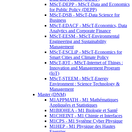
MScT-DEPP - MScT-Data and Economics
for Public Policy (DEPP)
MScT-DSB - MScT-Data Science for
Business
MScT-EDACF - MScT-Economics, Data
Analytics and Corporate Finance
MScT-EESM - MScT-Environmental
Engineering and Sustainability
Management
MScT-ESCLiP - MScT-Economics for
Smart Cities and Climate Policy
MScT-IOT - MScT-Internet of Things :
Innovation and Management Program
(IoT)
MScT-STEEM - MScT-Energy
Environment : Science Technology &
Management
Master (DNM)
M1APPMATH - M1 Mathématiques
Appliquées et Statistiques
M1BIOHEA - M1 Biologie et Santé
M1CHEINT - M1 Chimie et Interfaces
M1CPS - M1 Système Cyber Physique
M1HEP - M1 Physique des Hautes
Energies