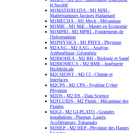
et Société
M1MATHJHADA - M1 MJH -
Mathématiques Jacques Hadamard
M1MECHA - M1 Mech - Mécanique
M1MIE - M1 MiE - Master en Economie
M1MPRI - M1 MPRI - Fondements de
l'Informatique
M1PHYSICS - M1 PHYS - Physique
M2AAG - M2 AAG - Analyse,
Arithmétique, Géométrie
M2BIOHEA - M2 BH - Biologie et Santé
M2BIOMECA - M2 BME - Ingénierie
BioMédicale
M2CHEINT - M2 CI - Chimie et
Interfaces
M2CPS - M2 CPS - Système Cyber
Physique
M2DS - M2 DS - Data Science
M2FLUIDS - M2 Fluids - Mécanique des
Fluides
M2GI - M2 GI-PLATO - Grandes
installations - Plasmas, Lasers,
Accélérateurs, Tokamaks
M2HEP - M2 HEP - Physique des Hautes