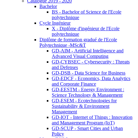
Catalogue 2019 - 2020
Bachelor
BS - Bachelor of Science de l'Ecole
polytechnique
Cycle Ingénieur
X - Diplôme d'ingénieur de l'Ecole
polytechnique
Diplôme de formation gradué de l'Ecole
Polytechnique -MSc&T
GD-AIM - Artificial Intelligence and
Advanced Visual Computing
GD-CYBSEC - Cybersecurity : Threats
and Defenses
GD-DSB - Data Science for Business
GD-EDCF - Economics, Data Analytics
and Corporate Finance
GD-EESTM - Energy Environment :
Science Technology & Management
GD-ESEM - Ecotechnologies for
Sustainability & Environment
Management
GD-IOT - Internet of Things : Innovation
and Management Program (IoT)
GD-SCUP - Smart Cities and Urban
Policy