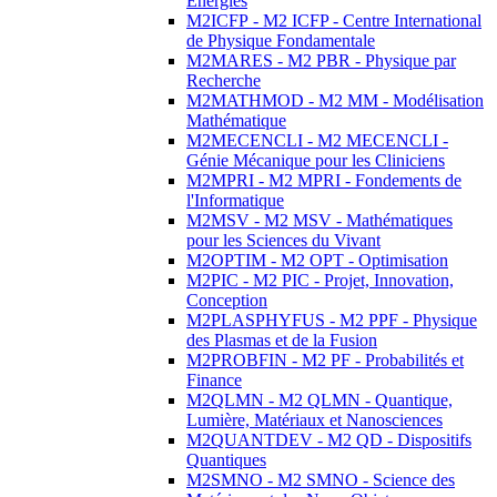
Energies
M2ICFP - M2 ICFP - Centre International
de Physique Fondamentale
M2MARES - M2 PBR - Physique par
Recherche
M2MATHMOD - M2 MM - Modélisation
Mathématique
M2MECENCLI - M2 MECENCLI -
Génie Mécanique pour les Cliniciens
M2MPRI - M2 MPRI - Fondements de
l'Informatique
M2MSV - M2 MSV - Mathématiques
pour les Sciences du Vivant
M2OPTIM - M2 OPT - Optimisation
M2PIC - M2 PIC - Projet, Innovation,
Conception
M2PLASPHYFUS - M2 PPF - Physique
des Plasmas et de la Fusion
M2PROBFIN - M2 PF - Probabilités et
Finance
M2QLMN - M2 QLMN - Quantique,
Lumière, Matériaux et Nanosciences
M2QUANTDEV - M2 QD - Dispositifs
Quantiques
M2SMNO - M2 SMNO - Science des