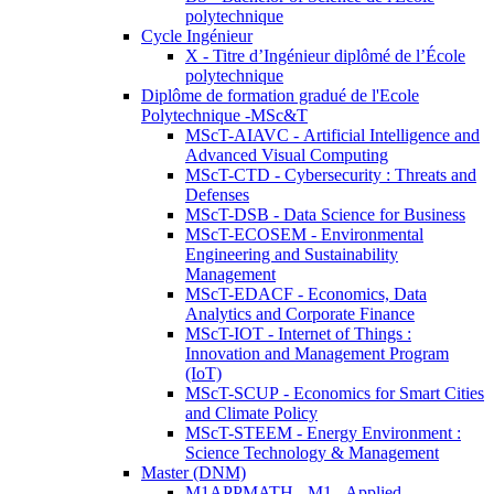
polytechnique
Cycle Ingénieur
X - Titre d’Ingénieur diplômé de l’École
polytechnique
Diplôme de formation gradué de l'Ecole
Polytechnique -MSc&T
MScT-AIAVC - Artificial Intelligence and
Advanced Visual Computing
MScT-CTD - Cybersecurity : Threats and
Defenses
MScT-DSB - Data Science for Business
MScT-ECOSEM - Environmental
Engineering and Sustainability
Management
MScT-EDACF - Economics, Data
Analytics and Corporate Finance
MScT-IOT - Internet of Things :
Innovation and Management Program
(IoT)
MScT-SCUP - Economics for Smart Cities
and Climate Policy
MScT-STEEM - Energy Environment :
Science Technology & Management
Master (DNM)
M1APPMATH - M1 - Applied