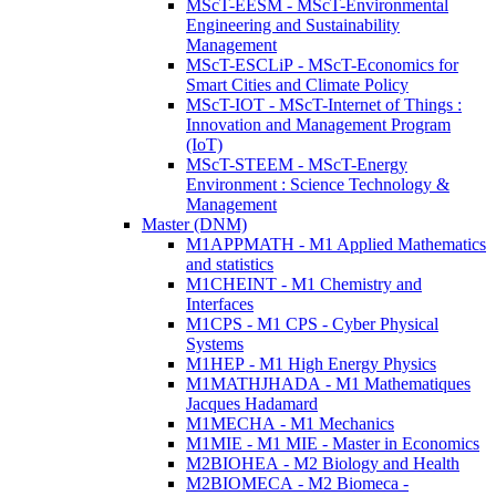
MScT-EESM - MScT-Environmental
Engineering and Sustainability
Management
MScT-ESCLiP - MScT-Economics for
Smart Cities and Climate Policy
MScT-IOT - MScT-Internet of Things :
Innovation and Management Program
(IoT)
MScT-STEEM - MScT-Energy
Environment : Science Technology &
Management
Master (DNM)
M1APPMATH - M1 Applied Mathematics
and statistics
M1CHEINT - M1 Chemistry and
Interfaces
M1CPS - M1 CPS - Cyber Physical
Systems
M1HEP - M1 High Energy Physics
M1MATHJHADA - M1 Mathematiques
Jacques Hadamard
M1MECHA - M1 Mechanics
M1MIE - M1 MIE - Master in Economics
M2BIOHEA - M2 Biology and Health
M2BIOMECA - M2 Biomeca -