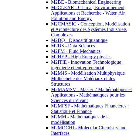
M2BE - Biomechanical Engineering
M2CLEAR - CLimat, Environnement,
Applications et Recherche - Water, Air,
Pollution and Energy
M2CMASIC - Conception, Modélisation
et Architecture des Systèmes Industriels
Complexes
M2DQ - Dispositif quantique
M2DS - Data Sciences
M2FM - Fluid Mechanics
M2HEP - High Energy physics
M2ITIE - Innovation Technologique :
ingénierie et entrepreneuriat
M2M4S - Modélisation Multiphysique
Multiéchelle des Matériaux et des
Structures
M2MAMSV - Master 2 Mathématiques et
Applications - Mathématiques pour les
Sciences du Vivant
M2MFSF - Mathématiques Financières :
Statistique et Finance
M2MM - Mathématiques de la
modélisation
M2MOCHI - Molecular Chemistry and
Interfaces