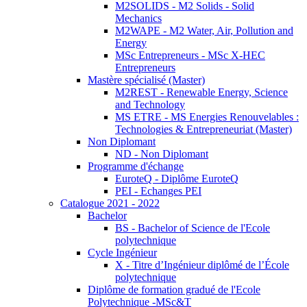
M2SOLIDS - M2 Solids - Solid
Mechanics
M2WAPE - M2 Water, Air, Pollution and
Energy
MSc Entrepreneurs - MSc X-HEC
Entrepreneurs
Mastère spécialisé (Master)
M2REST - Renewable Energy, Science
and Technology
MS ETRE - MS Energies Renouvelables :
Technologies & Entrepreneuriat (Master)
Non Diplomant
ND - Non Diplomant
Programme d'échange
EuroteQ - Diplôme EuroteQ
PEI - Echanges PEI
Catalogue 2021 - 2022
Bachelor
BS - Bachelor of Science de l'Ecole
polytechnique
Cycle Ingénieur
X - Titre d’Ingénieur diplômé de l’École
polytechnique
Diplôme de formation gradué de l'Ecole
Polytechnique -MSc&T