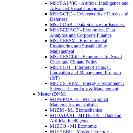
MScT-AI-ViC - Artificial Intelligence and
Advanced Visual Computing
MScT-CTD - Cybersecurity : Threats and
Defenses
MScT-DSB - Data Science for Business
MScT-EDACF - Economics, Data
Analytics and Corporate Finance
MScT-EESM - Environmental
Engineering and Sustainability
Management
MScT-ESCLiP - Economics for Smart
Cities and Climate Policy
MScT-IOT - Internet of Things :
Innovation and Management Program
(IoT)
MScT-STEEM - Energy Environment :
Science Technology & Management
Master (DNM)
M1APPMATH - M1 - Applied
Mathematics and statistics
M1BM - M1 Biomechanics
M1DATAAI - M1 Data AI - Data and
Artificial Intelligence
M1ECO - M1 Economie
M1ENERG - Master 1 Énergie