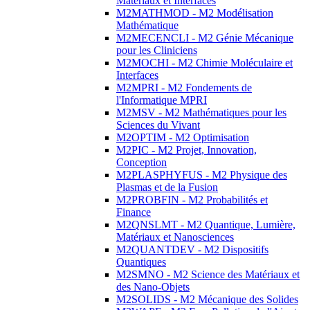
Matériaux et Interfaces
M2MATHMOD - M2 Modélisation
Mathématique
M2MECENCLI - M2 Génie Mécanique
pour les Cliniciens
M2MOCHI - M2 Chimie Moléculaire et
Interfaces
M2MPRI - M2 Fondements de
l'Informatique MPRI
M2MSV - M2 Mathématiques pour les
Sciences du Vivant
M2OPTIM - M2 Optimisation
M2PIC - M2 Projet, Innovation,
Conception
M2PLASPHYFUS - M2 Physique des
Plasmas et de la Fusion
M2PROBFIN - M2 Probabilités et
Finance
M2QNSLMT - M2 Quantique, Lumière,
Matériaux et Nanosciences
M2QUANTDEV - M2 Dispositifs
Quantiques
M2SMNO - M2 Science des Matériaux et
des Nano-Objets
M2SOLIDS - M2 Mécanique des Solides