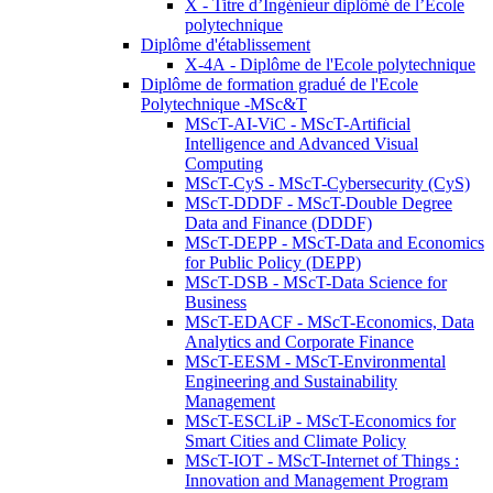
X - Titre d’Ingénieur diplômé de l’École
polytechnique
Diplôme d'établissement
X-4A - Diplôme de l'Ecole polytechnique
Diplôme de formation gradué de l'Ecole
Polytechnique -MSc&T
MScT-AI-ViC - MScT-Artificial
Intelligence and Advanced Visual
Computing
MScT-CyS - MScT-Cybersecurity (CyS)
MScT-DDDF - MScT-Double Degree
Data and Finance (DDDF)
MScT-DEPP - MScT-Data and Economics
for Public Policy (DEPP)
MScT-DSB - MScT-Data Science for
Business
MScT-EDACF - MScT-Economics, Data
Analytics and Corporate Finance
MScT-EESM - MScT-Environmental
Engineering and Sustainability
Management
MScT-ESCLiP - MScT-Economics for
Smart Cities and Climate Policy
MScT-IOT - MScT-Internet of Things :
Innovation and Management Program