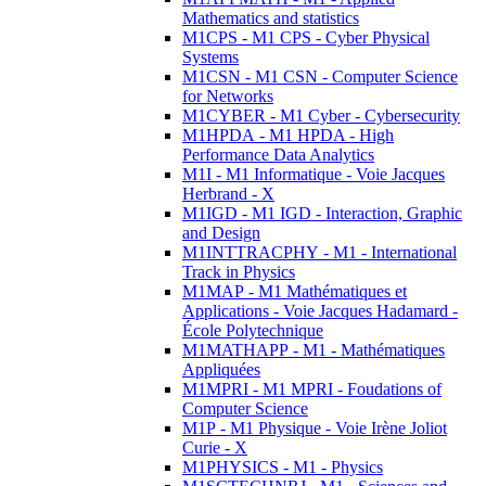
Mathematics and statistics
M1CPS - M1 CPS - Cyber Physical
Systems
M1CSN - M1 CSN - Computer Science
for Networks
M1CYBER - M1 Cyber - Cybersecurity
M1HPDA - M1 HPDA - High
Performance Data Analytics
M1I - M1 Informatique - Voie Jacques
Herbrand - X
M1IGD - M1 IGD - Interaction, Graphic
and Design
M1INTTRACPHY - M1 - International
Track in Physics
M1MAP - M1 Mathématiques et
Applications - Voie Jacques Hadamard -
École Polytechnique
M1MATHAPP - M1 - Mathématiques
Appliquées
M1MPRI - M1 MPRI - Foudations of
Computer Science
M1P - M1 Physique - Voie Irène Joliot
Curie - X
M1PHYSICS - M1 - Physics