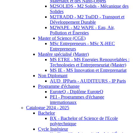
Matériaux et des Nano-Objets
M2SOLIDS - M2 Solids - Mécanique des
Solides
M2TRADD - M2 TraDD - Transport et
Développement Durable
M2WAPE - M2 WAPE - Eau, Air,
Pollution et Énergies
Master of Science (CGE)
MSc Entrepreneurs - MSc X-HEC
Entrepreneurs
Mastère spécialisé (Master)
MS ETRE - MS Energies Renouvelables :
Technologies et Entrepreneuriat (Master)
MS IE - MS Innovation et Entreprenariat
Non Diplomant
AUD_IPParis - AUDITEURS - IP Paris
Programme d'échange
EuroteQ - Diplôme EuroteQ
PEI - Programmes d'échange
internationaux
Catalogue 2024 - 2025
Bachelor
BX - Bachelor of Science de l'Ecole
polytechnique
Cycle Ingénieur