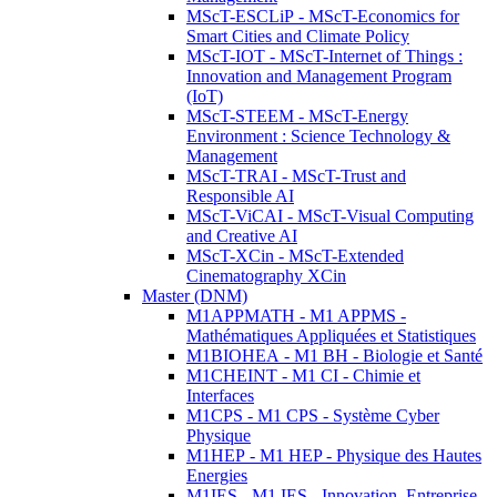
MScT-ESCLiP - MScT-Economics for
Smart Cities and Climate Policy
MScT-IOT - MScT-Internet of Things :
Innovation and Management Program
(IoT)
MScT-STEEM - MScT-Energy
Environment : Science Technology &
Management
MScT-TRAI - MScT-Trust and
Responsible AI
MScT-ViCAI - MScT-Visual Computing
and Creative AI
MScT-XCin - MScT-Extended
Cinematography XCin
Master (DNM)
M1APPMATH - M1 APPMS -
Mathématiques Appliquées et Statistiques
M1BIOHEA - M1 BH - Biologie et Santé
M1CHEINT - M1 CI - Chimie et
Interfaces
M1CPS - M1 CPS - Système Cyber
Physique
M1HEP - M1 HEP - Physique des Hautes
Energies
M1IES - M1 IES - Innovation, Entreprise