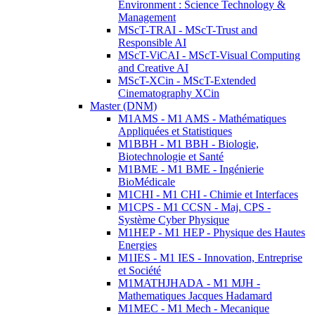
Environment : Science Technology &
Management
MScT-TRAI - MScT-Trust and
Responsible AI
MScT-ViCAI - MScT-Visual Computing
and Creative AI
MScT-XCin - MScT-Extended
Cinematography XCin
Master (DNM)
M1AMS - M1 AMS - Mathématiques
Appliquées et Statistiques
M1BBH - M1 BBH - Biologie,
Biotechnologie et Santé
M1BME - M1 BME - Ingénierie
BioMédicale
M1CHI - M1 CHI - Chimie et Interfaces
M1CPS - M1 CCSN - Maj. CPS -
Système Cyber Physique
M1HEP - M1 HEP - Physique des Hautes
Energies
M1IES - M1 IES - Innovation, Entreprise
et Société
M1MATHJHADA - M1 MJH -
Mathematiques Jacques Hadamard
M1MEC - M1 Mech - Mecanique