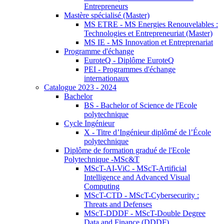
Entrepreneurs
Mastère spécialisé (Master)
MS ETRE - MS Energies Renouvelables :
Technologies et Entrepreneuriat (Master)
MS IE - MS Innovation et Entreprenariat
Programme d'échange
EuroteQ - Diplôme EuroteQ
PEI - Programmes d'échange
internationaux
Catalogue 2023 - 2024
Bachelor
BS - Bachelor of Science de l'Ecole
polytechnique
Cycle Ingénieur
X - Titre d’Ingénieur diplômé de l’École
polytechnique
Diplôme de formation gradué de l'Ecole
Polytechnique -MSc&T
MScT-AI-ViC - MScT-Artificial
Intelligence and Advanced Visual
Computing
MScT-CTD - MScT-Cybersecurity :
Threats and Defenses
MScT-DDDF - MScT-Double Degree
Data and Finance (DDDF)