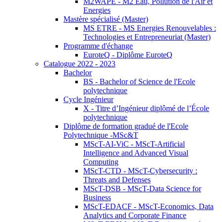
M2WAPE - M2 Eau, Pollution de l'Air et
Energies
Mastère spécialisé (Master)
MS ETRE - MS Energies Renouvelables :
Technologies et Entrepreneuriat (Master)
Programme d'échange
EuroteQ - Diplôme EuroteQ
Catalogue 2022 - 2023
Bachelor
BS - Bachelor of Science de l'Ecole
polytechnique
Cycle Ingénieur
X - Titre d’Ingénieur diplômé de l’École
polytechnique
Diplôme de formation gradué de l'Ecole
Polytechnique -MSc&T
MScT-AI-ViC - MScT-Artificial
Intelligence and Advanced Visual
Computing
MScT-CTD - MScT-Cybersecurity :
Threats and Defenses
MScT-DSB - MScT-Data Science for
Business
MScT-EDACF - MScT-Economics, Data
Analytics and Corporate Finance