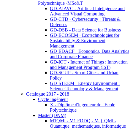
Polytechnique -MSc&T
GD-AIAVC - Artificial Intelligence and
Advanced Visual Computing
GD-CTD - Cybersecurity : Threats &
Defenses
GD-DSB - Data Science for Business
GD-ECOSEM - Ecotechnologies for
Sustainability & Environment
Management
GD-EDACF - Economics, Data Analytics
and Corporate Finance
GD-IOT - Internet of Things : Innovation
and Management Program (IoT)
GD-SCUP - Smart Cities and Urban
Policy
GD-STEEM - Energy Environment :
Science Technology & Management
Catalogue 2017 - 2018
Cycle Ingénieur
X - Diplôme d'ingénieur de l'Ecole
Polytechnique
Master (DNM)
M1QMI - M1 FODQ - Maj. QMI -
Quantique, mathematiques, informatique