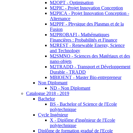
M2OPT - Optimisation
M2PIC - Projet Innovation Conception
M2PICA - Projet Innovation Conception -
Alternance
M2PPF - Physique des Plasmas et de la
Fusion
M2PROBAFI - Mathématiques
Financières : Probabilités et Finance
M2REST - Renewable Energy, Science
and Technology
M2SMNO - Sciences des Matériaux et des
nano-objets
M2TRADD - Transport et Développement
Durable - TRADD
MBIOENT - Master Bio-entrepreneur
Non Diplomant
ND - Non Diplomant
Catalogue 2018 - 2019
Bachelor
BS - Bachelor of Science de l'Ecole
polytechnique
Cycle Ingénieur
X - Diplôme d'ingénieur de l'Ecole
polytechnique
Diplôme de formation gradué de l'Ecole