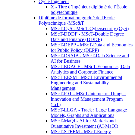
Cycle Ingénieur
X - Titre d’Ingénieur diplômé de l’École
polytechnique
Diplôme de formation gradué de l'Ecole
Polytechnique -MSc&T
MScT-CyS - MScT-Cybersecurity (CyS)
MScT-DDDF - MScT-Double Degree
Data and Finance (DDDF)
MScT-DEPP - MScT-Data and Economics
for Public Policy (DEPP)
MScT-DSAIB - MScT-Data Science and
AI for Business
MScT-EDACF - MScT-Economics, Data
Analytics and Corporate Finance
MScT-EESM - MScT-Environmental
Engineering and Sustainability
Management
MScT-IOT - MScT-Internet of Things :
Innovation and Management Program
(IoT)
MScT-LLGA - Track : Large Language
Models, Graphs and Applications
MScT-MaQI - AI for Markets and
Quantitative Investment (AI-MaQI)
MScT-STEEM - MScT-Energy