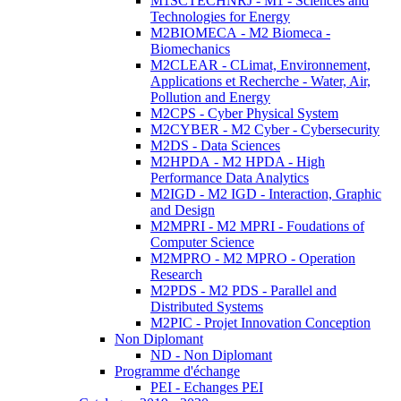
M1SCTECHNRJ - M1 - Sciences and
Technologies for Energy
M2BIOMECA - M2 Biomeca -
Biomechanics
M2CLEAR - CLimat, Environnement,
Applications et Recherche - Water, Air,
Pollution and Energy
M2CPS - Cyber Physical System
M2CYBER - M2 Cyber - Cybersecurity
M2DS - Data Sciences
M2HPDA - M2 HPDA - High
Performance Data Analytics
M2IGD - M2 IGD - Interaction, Graphic
and Design
M2MPRI - M2 MPRI - Foudations of
Computer Science
M2MPRO - M2 MPRO - Operation
Research
M2PDS - M2 PDS - Parallel and
Distributed Systems
M2PIC - Projet Innovation Conception
Non Diplomant
ND - Non Diplomant
Programme d'échange
PEI - Echanges PEI