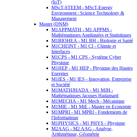
(IoT)
MScT-STEEM - MScT-Energy
Environment : Science Technology &
Management
Master (DNM)
M1APPMATH - M1 APPMS -
Mathématiques Appliquées et Statistiques
M1BIOHEA - M1 BH - Biologie et Santé
M1CHEINT - M1 CI - Chimie et
Interfaces
M1CPS - M1 CPS - Système Cyber
Physique
M1HEP - M1 HEP - Physique des Hautes
Energies
M1IES - M1 IES - Innovation, Entreprise
et Société
M1MATHJHADA - M1 MJH -
Mathématiques Jacques Hadamard
M1MECHA - M1 Mech - Mécanique
M1MIE - M1 MiE - Master en Economie
M1MPRI - M1 MPRI - Fondements de
l'Informatique
M1PHYSICS - M1 PHYS - Physique
M2AAG - M2 AAG - Analyse,
Arithmétique, Géométrie