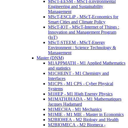
MScT-EESM - MScT-Environmental
Engineering and Sustainability
Management
MScT-ESCLiP - MScT-Economics for
Smart Cities and Climate Policy
MScT-IOT - MScT-Internet of Things :
Innovation and Management Program
(IoT)
MScT-STEEM - MScT-Energy
Environment : Science Technology &
Management
Master (DNM)
M1APPMATH - M1 Applied Mathematics
and statistics
M1CHEINT - M1 Chemistry and
Interfaces
M1CPS - M1 CPS - Cyber Physical
Systems
M1HEP - M1 High Energy Physics
M1MATHJHADA - M1 Mathematiques
Jacques Hadamard
M1MECHA - M1 Mechanics
M1MIE - M1 MIE - Master in Economics
M2BIOHEA - M2 Biology and Health
M2BIOMECA - M2 Biomeca -