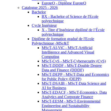
EuroteQ - Diplôme EuroteQ
Catalogue 2025 - 2026
Bachelor
BX - Bachelor of Science de l'Ecole
polytechnique
Cycle Ingénieur
X - Titre d’Ingénieur diplômé de l’École
polytechnique
Diplôme de formation gradué de l'Ecole
Polytechnique -MSc&T
MScT-AI-ViC - MScT-Artificial
Intelligence and Advanced Visual
Computing
MScT-CyS - MScT-Cybersecurity (CyS)
MScT-DDDF - MScT-Double Degree
Data and Finance (DDDF)
MScT-DEPP - MScT-Data and Economics
for Public Policy (DEPP)
MScT-DSAIB - MScT-Data Science and
AI for Business
MScT-EDACF - MScT-Economics, Data
Analytics and Corporate Finance
MScT-EESM - MScT-Environmental
Engineering and Sustainability
Management