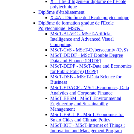
X - Titre d’Ingénieur diplômé de l’École
polytechnique
Diplôme d'établissement
X-4A - Diplôme de l'Ecole polytechnique
Diplôme de formation gradué de l'Ecole
Polytechnique -MSc&T
MScT-AI-ViC - MScT-Artificial
Intelligence and Advanced Visual
Computing
MScT-CyS - MScT-Cybersecurity (CyS)
MScT-DDDF - MScT-Double Degree
Data and Finance (DDDF)
MScT-DEPP - MScT-Data and Economics
for Public Policy (DEPP)
MScT-DSB - MScT-Data Science for
Business
MScT-EDACF - MScT-Economics, Data
Analytics and Corporate Finance
MScT-EESM - MScT-Environmental
Engineering and Sustainability
Management
MScT-ESCLiP - MScT-Economics for
Smart Cities and Climate Policy
MScT-IOT - MScT-Internet of Things :
Innovation and Management Program