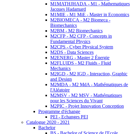
M1MATHJHADA - M1 - Mathematiques
Jacques Hadamard
M1MIE - M1 MiE - Master in Economics
M2BIOMECA - M2 Biomeca -
Biomechanics
M2BM - M2 Biomechanics
M2CFP - M2 CFP - Concepts in
Fundamental Physics
M2CPS - Cyber Physical System
M2DS - Data Sciences
M2ENERG - Master 2 Énergie
M2FLUIDS - M2 Fluids - Fluid
Mechanics
M2IGD - M2 IGD - Interaction, Graphic
and Design
M2MDA - M2 MdA - Mathématiques de
l'Aléatoire
M2MSV - M2 MSV - Mathématiques
pour les Sciences du Vivant
M2PIC - Projet Innovation Conception
Programme d'échange
PEI - Echanges PEI
Catalogue 2020 - 2021
Bachelor
BS - Bachelor of Science de l'Ecole