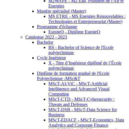
M2WAPE - M2 Eau, Pollution de l'Air et
Energies
Mastère spécialisé (Master)
MS ETRE - MS Energies Renouvelables :
Technologies et Entrepreneuriat (Master)
Programme d'échange
EuroteQ - Diplôme EuroteQ
Catalogue 2022 - 2023
Bachelor
BS - Bachelor of Science de l'Ecole
polytechnique
Cycle Ingénieur
X - Titre d’Ingénieur diplômé de l’École
polytechnique
Diplôme de formation gradué de l'Ecole
Polytechnique -MSc&T
MScT-AI-ViC - MScT-Artificial
Intelligence and Advanced Visual
Computing
MScT-CTD - MScT-Cybersecurity :
Threats and Defenses
MScT-DSB - MScT-Data Science for
Business
MScT-EDACF - MScT-Economics, Data
Analytics and Corporate Finance