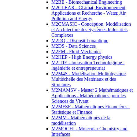
M2BE - Biomechanical Engineering
M2CLEAR - CLimat, Environnement,
Applications et Recherche - Water, Air,
Pollution and Energy
M2CMASIC - Conception, Modélisation
et Architecture des Systèmes Industriels
Complexes
M2DQ - Dispositif quantique
M2DS - Data Sciences
M2FM - Fluid Mechanics
M2HEP - High Energy physics
M2ITIE - Innovation Technologique :
ingénierie et entrepreneuriat
M2M4S - Modélisation Multiphysique
Multiéchelle des Matériaux et des
Structures
M2MAMSV - Master 2 Mathématiques et
Applications - Mathématiques pour les
Sciences du Vivant
M2MFSF - Mathématiques Financières :
Statistique et Finance
M2MM - Mathématiques de la
modélisation
M2MOCHI - Molecular Chemistry and
Interfaces