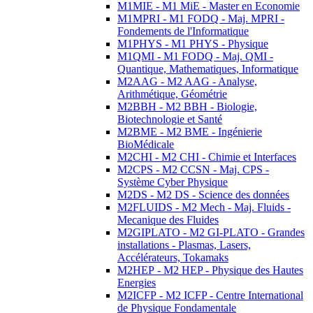
M1MIE - M1 MiE - Master en Economie
M1MPRI - M1 FODQ - Maj. MPRI -
Fondements de l'Informatique
M1PHYS - M1 PHYS - Physique
M1QMI - M1 FODQ - Maj. QMI -
Quantique, Mathematiques, Informatique
M2AAG - M2 AAG - Analyse,
Arithmétique, Géométrie
M2BBH - M2 BBH - Biologie,
Biotechnologie et Santé
M2BME - M2 BME - Ingénierie
BioMédicale
M2CHI - M2 CHI - Chimie et Interfaces
M2CPS - M2 CCSN - Maj. CPS -
Système Cyber Physique
M2DS - M2 DS - Science des données
M2FLUIDS - M2 Mech - Maj. Fluids -
Mecanique des Fluides
M2GIPLATO - M2 GI-PLATO - Grandes
installations - Plasmas, Lasers,
Accélérateurs, Tokamaks
M2HEP - M2 HEP - Physique des Hautes
Energies
M2ICFP - M2 ICFP - Centre International
de Physique Fondamentale