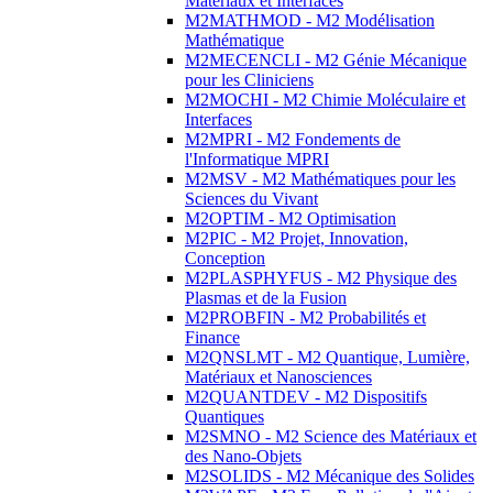
Matériaux et Interfaces
M2MATHMOD - M2 Modélisation
Mathématique
M2MECENCLI - M2 Génie Mécanique
pour les Cliniciens
M2MOCHI - M2 Chimie Moléculaire et
Interfaces
M2MPRI - M2 Fondements de
l'Informatique MPRI
M2MSV - M2 Mathématiques pour les
Sciences du Vivant
M2OPTIM - M2 Optimisation
M2PIC - M2 Projet, Innovation,
Conception
M2PLASPHYFUS - M2 Physique des
Plasmas et de la Fusion
M2PROBFIN - M2 Probabilités et
Finance
M2QNSLMT - M2 Quantique, Lumière,
Matériaux et Nanosciences
M2QUANTDEV - M2 Dispositifs
Quantiques
M2SMNO - M2 Science des Matériaux et
des Nano-Objets
M2SOLIDS - M2 Mécanique des Solides