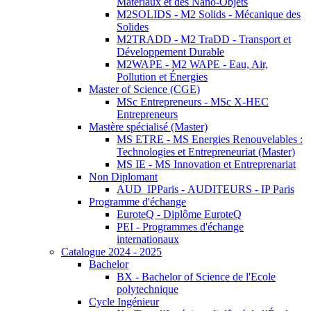
Matériaux et des Nano-Objets
M2SOLIDS - M2 Solids - Mécanique des
Solides
M2TRADD - M2 TraDD - Transport et
Développement Durable
M2WAPE - M2 WAPE - Eau, Air,
Pollution et Énergies
Master of Science (CGE)
MSc Entrepreneurs - MSc X-HEC
Entrepreneurs
Mastère spécialisé (Master)
MS ETRE - MS Energies Renouvelables :
Technologies et Entrepreneuriat (Master)
MS IE - MS Innovation et Entreprenariat
Non Diplomant
AUD_IPParis - AUDITEURS - IP Paris
Programme d'échange
EuroteQ - Diplôme EuroteQ
PEI - Programmes d'échange
internationaux
Catalogue 2024 - 2025
Bachelor
BX - Bachelor of Science de l'Ecole
polytechnique
Cycle Ingénieur