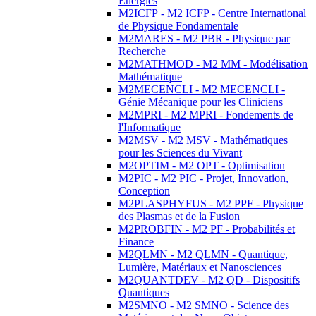
Energies
M2ICFP - M2 ICFP - Centre International
de Physique Fondamentale
M2MARES - M2 PBR - Physique par
Recherche
M2MATHMOD - M2 MM - Modélisation
Mathématique
M2MECENCLI - M2 MECENCLI -
Génie Mécanique pour les Cliniciens
M2MPRI - M2 MPRI - Fondements de
l'Informatique
M2MSV - M2 MSV - Mathématiques
pour les Sciences du Vivant
M2OPTIM - M2 OPT - Optimisation
M2PIC - M2 PIC - Projet, Innovation,
Conception
M2PLASPHYFUS - M2 PPF - Physique
des Plasmas et de la Fusion
M2PROBFIN - M2 PF - Probabilités et
Finance
M2QLMN - M2 QLMN - Quantique,
Lumière, Matériaux et Nanosciences
M2QUANTDEV - M2 QD - Dispositifs
Quantiques
M2SMNO - M2 SMNO - Science des