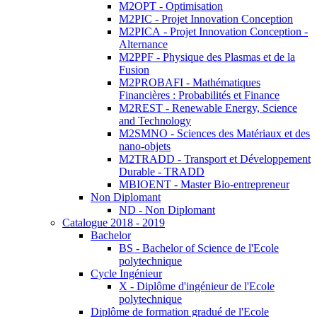
M2OPT - Optimisation
M2PIC - Projet Innovation Conception
M2PICA - Projet Innovation Conception -
Alternance
M2PPF - Physique des Plasmas et de la
Fusion
M2PROBAFI - Mathématiques
Financières : Probabilités et Finance
M2REST - Renewable Energy, Science
and Technology
M2SMNO - Sciences des Matériaux et des
nano-objets
M2TRADD - Transport et Développement
Durable - TRADD
MBIOENT - Master Bio-entrepreneur
Non Diplomant
ND - Non Diplomant
Catalogue 2018 - 2019
Bachelor
BS - Bachelor of Science de l'Ecole
polytechnique
Cycle Ingénieur
X - Diplôme d'ingénieur de l'Ecole
polytechnique
Diplôme de formation gradué de l'Ecole