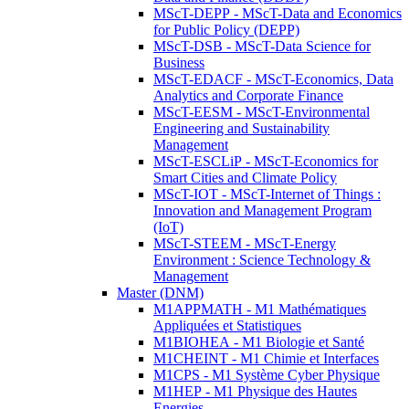
MScT-DEPP - MScT-Data and Economics
for Public Policy (DEPP)
MScT-DSB - MScT-Data Science for
Business
MScT-EDACF - MScT-Economics, Data
Analytics and Corporate Finance
MScT-EESM - MScT-Environmental
Engineering and Sustainability
Management
MScT-ESCLiP - MScT-Economics for
Smart Cities and Climate Policy
MScT-IOT - MScT-Internet of Things :
Innovation and Management Program
(IoT)
MScT-STEEM - MScT-Energy
Environment : Science Technology &
Management
Master (DNM)
M1APPMATH - M1 Mathématiques
Appliquées et Statistiques
M1BIOHEA - M1 Biologie et Santé
M1CHEINT - M1 Chimie et Interfaces
M1CPS - M1 Système Cyber Physique
M1HEP - M1 Physique des Hautes
Energies