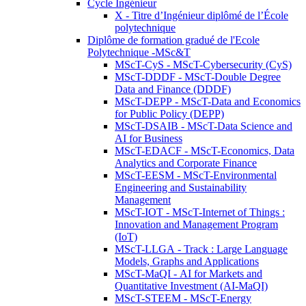
Cycle Ingénieur
X - Titre d’Ingénieur diplômé de l’École
polytechnique
Diplôme de formation gradué de l'Ecole
Polytechnique -MSc&T
MScT-CyS - MScT-Cybersecurity (CyS)
MScT-DDDF - MScT-Double Degree
Data and Finance (DDDF)
MScT-DEPP - MScT-Data and Economics
for Public Policy (DEPP)
MScT-DSAIB - MScT-Data Science and
AI for Business
MScT-EDACF - MScT-Economics, Data
Analytics and Corporate Finance
MScT-EESM - MScT-Environmental
Engineering and Sustainability
Management
MScT-IOT - MScT-Internet of Things :
Innovation and Management Program
(IoT)
MScT-LLGA - Track : Large Language
Models, Graphs and Applications
MScT-MaQI - AI for Markets and
Quantitative Investment (AI-MaQI)
MScT-STEEM - MScT-Energy