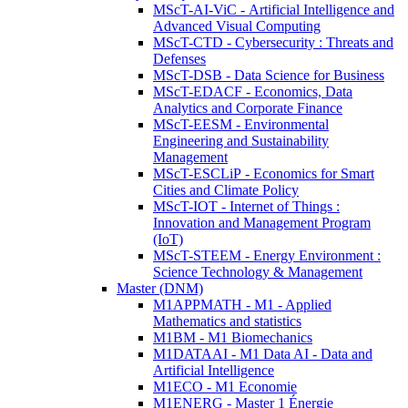
MScT-AI-ViC - Artificial Intelligence and
Advanced Visual Computing
MScT-CTD - Cybersecurity : Threats and
Defenses
MScT-DSB - Data Science for Business
MScT-EDACF - Economics, Data
Analytics and Corporate Finance
MScT-EESM - Environmental
Engineering and Sustainability
Management
MScT-ESCLiP - Economics for Smart
Cities and Climate Policy
MScT-IOT - Internet of Things :
Innovation and Management Program
(IoT)
MScT-STEEM - Energy Environment :
Science Technology & Management
Master (DNM)
M1APPMATH - M1 - Applied
Mathematics and statistics
M1BM - M1 Biomechanics
M1DATAAI - M1 Data AI - Data and
Artificial Intelligence
M1ECO - M1 Economie
M1ENERG - Master 1 Énergie