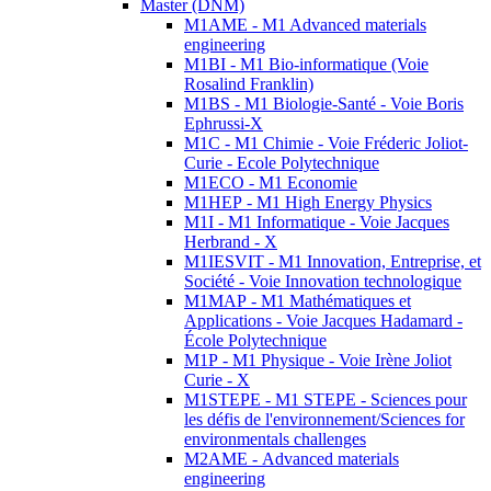
Master (DNM)
M1AME - M1 Advanced materials
engineering
M1BI - M1 Bio-informatique (Voie
Rosalind Franklin)
M1BS - M1 Biologie-Santé - Voie Boris
Ephrussi-X
M1C - M1 Chimie - Voie Fréderic Joliot-
Curie - Ecole Polytechnique
M1ECO - M1 Economie
M1HEP - M1 High Energy Physics
M1I - M1 Informatique - Voie Jacques
Herbrand - X
M1IESVIT - M1 Innovation, Entreprise, et
Société - Voie Innovation technologique
M1MAP - M1 Mathématiques et
Applications - Voie Jacques Hadamard -
École Polytechnique
M1P - M1 Physique - Voie Irène Joliot
Curie - X
M1STEPE - M1 STEPE - Sciences pour
les défis de l'environnement/Sciences for
environmentals challenges
M2AME - Advanced materials
engineering