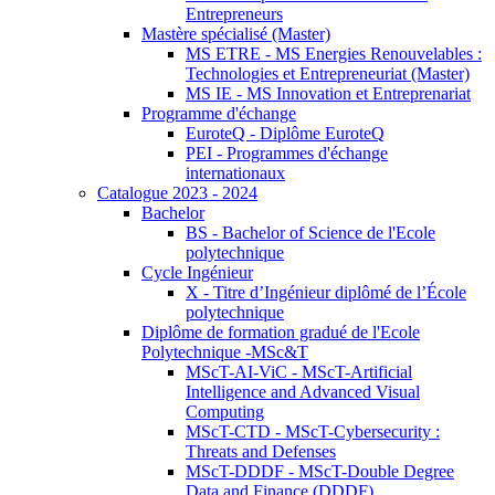
Entrepreneurs
Mastère spécialisé (Master)
MS ETRE - MS Energies Renouvelables :
Technologies et Entrepreneuriat (Master)
MS IE - MS Innovation et Entreprenariat
Programme d'échange
EuroteQ - Diplôme EuroteQ
PEI - Programmes d'échange
internationaux
Catalogue 2023 - 2024
Bachelor
BS - Bachelor of Science de l'Ecole
polytechnique
Cycle Ingénieur
X - Titre d’Ingénieur diplômé de l’École
polytechnique
Diplôme de formation gradué de l'Ecole
Polytechnique -MSc&T
MScT-AI-ViC - MScT-Artificial
Intelligence and Advanced Visual
Computing
MScT-CTD - MScT-Cybersecurity :
Threats and Defenses
MScT-DDDF - MScT-Double Degree
Data and Finance (DDDF)