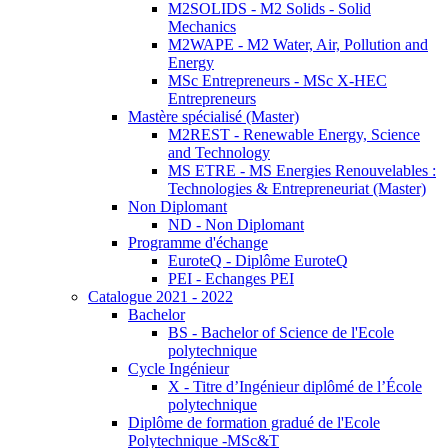
M2SOLIDS - M2 Solids - Solid
Mechanics
M2WAPE - M2 Water, Air, Pollution and
Energy
MSc Entrepreneurs - MSc X-HEC
Entrepreneurs
Mastère spécialisé (Master)
M2REST - Renewable Energy, Science
and Technology
MS ETRE - MS Energies Renouvelables :
Technologies & Entrepreneuriat (Master)
Non Diplomant
ND - Non Diplomant
Programme d'échange
EuroteQ - Diplôme EuroteQ
PEI - Echanges PEI
Catalogue 2021 - 2022
Bachelor
BS - Bachelor of Science de l'Ecole
polytechnique
Cycle Ingénieur
X - Titre d’Ingénieur diplômé de l’École
polytechnique
Diplôme de formation gradué de l'Ecole
Polytechnique -MSc&T