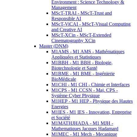
Environment : Science Technology &
Management
MScT-TRAI - MScT-Trust and
Responsible AI
MScT-ViCAI - MScT-Visual Computing
and Creative AI
MScT-XCin - MScT-Extended
Cinematography XCin
Master (DNM)
M1AMS - M1 AMS - Mathématiques
Appliquées et Statistiques
M1BBH - M1 BBH - Biologie,
Biotechnologie et Santé
M1BME - M1 BME - Ingénierie
BioMédicale
M1CHI - M1 CHI - Chimie et Interfaces
M1CPS - M1 CCSN - Maj. CPS -
Système Cyber Physique
M1HEP - M1 HEP - Physique des Hautes
Energies
M1IES - M1 IES - Innovation, Entreprise
et Société
M1MATHJHADA - M1 MJH -
Mathematiques Jacques Hadamard
M1MEC - M1 Mech - Mecanique