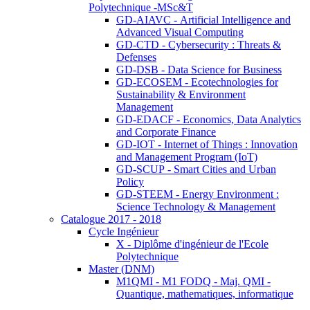
Polytechnique -MSc&T
GD-AIAVC - Artificial Intelligence and
Advanced Visual Computing
GD-CTD - Cybersecurity : Threats &
Defenses
GD-DSB - Data Science for Business
GD-ECOSEM - Ecotechnologies for
Sustainability & Environment
Management
GD-EDACF - Economics, Data Analytics
and Corporate Finance
GD-IOT - Internet of Things : Innovation
and Management Program (IoT)
GD-SCUP - Smart Cities and Urban
Policy
GD-STEEM - Energy Environment :
Science Technology & Management
Catalogue 2017 - 2018
Cycle Ingénieur
X - Diplôme d'ingénieur de l'Ecole
Polytechnique
Master (DNM)
M1QMI - M1 FODQ - Maj. QMI -
Quantique, mathematiques, informatique