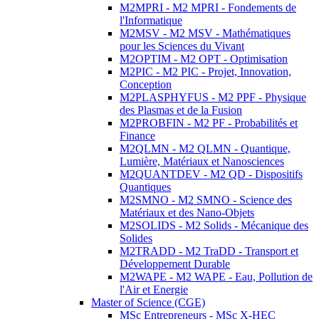
M2MPRI - M2 MPRI - Fondements de
l'Informatique
M2MSV - M2 MSV - Mathématiques
pour les Sciences du Vivant
M2OPTIM - M2 OPT - Optimisation
M2PIC - M2 PIC - Projet, Innovation,
Conception
M2PLASPHYFUS - M2 PPF - Physique
des Plasmas et de la Fusion
M2PROBFIN - M2 PF - Probabilités et
Finance
M2QLMN - M2 QLMN - Quantique,
Lumière, Matériaux et Nanosciences
M2QUANTDEV - M2 QD - Dispositifs
Quantiques
M2SMNO - M2 SMNO - Science des
Matériaux et des Nano-Objets
M2SOLIDS - M2 Solids - Mécanique des
Solides
M2TRADD - M2 TraDD - Transport et
Développement Durable
M2WAPE - M2 WAPE - Eau, Pollution de
l'Air et Energie
Master of Science (CGE)
MSc Entrepreneurs - MSc X-HEC