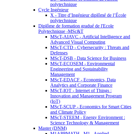
polytechnique
Cycle Ingénieur
X - Titre d’Ingénieur diplômé de l’École
polytechnique
Diplôme de formation gradué de l'Ecole
Polytechnique -MSc&T
MScT-AIAVC - Artificial Intelligence and
Advanced Visual Computing
MScT-CTD - Cybersecurity : Threats and
Defenses
MScT-DSB - Data Science for Business
MScT-ECOSEM - Environmental
Engineering and Sustainability
Management
MScT-EDACF - Economics, Data
Analytics and Corporate Finance
MScT-IOT - Internet of Things :
Innovation and Management Program
(IoT)
MScT-SCUP - Economics for Smart Cities
and Climate Policy
MScT-STEEM - Energy Environment :
Science Technology & Management
Master (DNM)
M1APPMATH - M1 - Applied