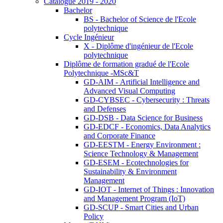
Catalogue 2019 - 2020
Bachelor
BS - Bachelor of Science de l'Ecole
polytechnique
Cycle Ingénieur
X - Diplôme d'ingénieur de l'Ecole
polytechnique
Diplôme de formation gradué de l'Ecole
Polytechnique -MSc&T
GD-AIM - Artificial Intelligence and
Advanced Visual Computing
GD-CYBSEC - Cybersecurity : Threats
and Defenses
GD-DSB - Data Science for Business
GD-EDCF - Economics, Data Analytics
and Corporate Finance
GD-EESTM - Energy Environment :
Science Technology & Management
GD-ESEM - Ecotechnologies for
Sustainability & Environment
Management
GD-IOT - Internet of Things : Innovation
and Management Program (IoT)
GD-SCUP - Smart Cities and Urban
Policy