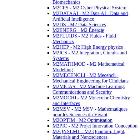
Biomechanics
M2CPS - M2 Cyber Physical System
M2DATAAI - M2 Data AI - Data and
Artificial Intelligence
M2DS - M2 Data Sciences
M2ENERG - M2 Énergie
M2FLUIDS - M2 Fluids - Fluid
Mechanics
M2HEP - M2 High Energy physics
M2ICS - M2 Integration, Circuits and
Systems
M2MATHMOD - M2 Mathematical
Modelling
M2MECENCLI - M2 Mecencli -
Mechanical Engineering for Clinicians
M2MICAS - M2 Machine Learning,
Communications and Security
M2MOCHI - M2 Molecular Chemistry
and Interfaces
M2MSV - M2 MSV - Mathématiques
pour les Sciences du Vivant
M2OPTIM - M2 Optimisation
M2PIC - M2 Projet Innovation Conception
M2QNSLMT - M2 Quantum, Light,
Materials and Nanosciences