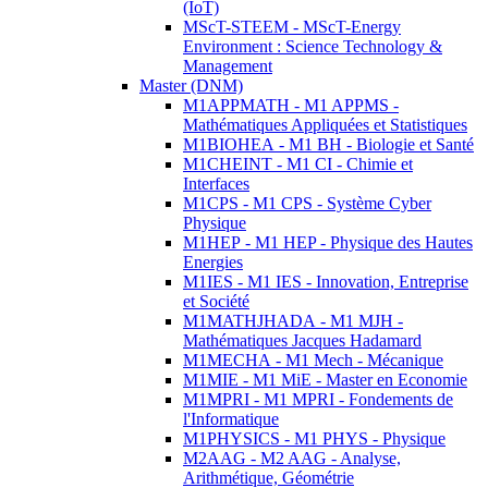
(IoT)
MScT-STEEM - MScT-Energy
Environment : Science Technology &
Management
Master (DNM)
M1APPMATH - M1 APPMS -
Mathématiques Appliquées et Statistiques
M1BIOHEA - M1 BH - Biologie et Santé
M1CHEINT - M1 CI - Chimie et
Interfaces
M1CPS - M1 CPS - Système Cyber
Physique
M1HEP - M1 HEP - Physique des Hautes
Energies
M1IES - M1 IES - Innovation, Entreprise
et Société
M1MATHJHADA - M1 MJH -
Mathématiques Jacques Hadamard
M1MECHA - M1 Mech - Mécanique
M1MIE - M1 MiE - Master en Economie
M1MPRI - M1 MPRI - Fondements de
l'Informatique
M1PHYSICS - M1 PHYS - Physique
M2AAG - M2 AAG - Analyse,
Arithmétique, Géométrie