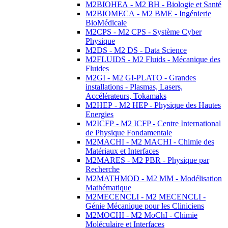
M2BIOHEA - M2 BH - Biologie et Santé
M2BIOMECA - M2 BME - Ingénierie
BioMédicale
M2CPS - M2 CPS - Système Cyber
Physique
M2DS - M2 DS - Data Science
M2FLUIDS - M2 Fluids - Mécanique des
Fluides
M2GI - M2 GI-PLATO - Grandes
installations - Plasmas, Lasers,
Accélérateurs, Tokamaks
M2HEP - M2 HEP - Physique des Hautes
Energies
M2ICFP - M2 ICFP - Centre International
de Physique Fondamentale
M2MACHI - M2 MACHI - Chimie des
Matériaux et Interfaces
M2MARES - M2 PBR - Physique par
Recherche
M2MATHMOD - M2 MM - Modélisation
Mathématique
M2MECENCLI - M2 MECENCLI -
Génie Mécanique pour les Cliniciens
M2MOCHI - M2 MoChI - Chimie
Moléculaire et Interfaces