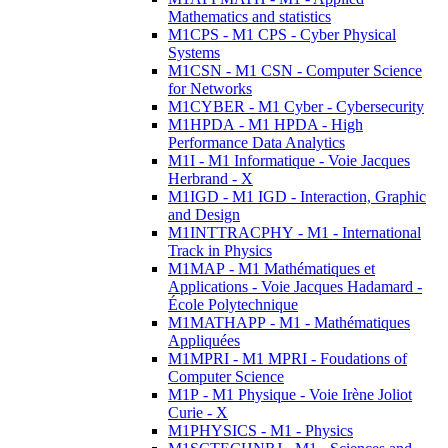
Mathematics and statistics
M1CPS - M1 CPS - Cyber Physical
Systems
M1CSN - M1 CSN - Computer Science
for Networks
M1CYBER - M1 Cyber - Cybersecurity
M1HPDA - M1 HPDA - High
Performance Data Analytics
M1I - M1 Informatique - Voie Jacques
Herbrand - X
M1IGD - M1 IGD - Interaction, Graphic
and Design
M1INTTRACPHY - M1 - International
Track in Physics
M1MAP - M1 Mathématiques et
Applications - Voie Jacques Hadamard -
École Polytechnique
M1MATHAPP - M1 - Mathématiques
Appliquées
M1MPRI - M1 MPRI - Foudations of
Computer Science
M1P - M1 Physique - Voie Irène Joliot
Curie - X
M1PHYSICS - M1 - Physics