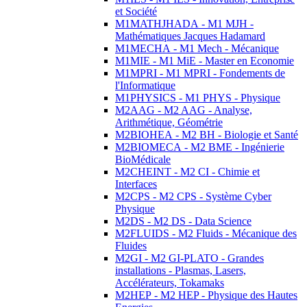
et Société
M1MATHJHADA - M1 MJH -
Mathématiques Jacques Hadamard
M1MECHA - M1 Mech - Mécanique
M1MIE - M1 MiE - Master en Economie
M1MPRI - M1 MPRI - Fondements de
l'Informatique
M1PHYSICS - M1 PHYS - Physique
M2AAG - M2 AAG - Analyse,
Arithmétique, Géométrie
M2BIOHEA - M2 BH - Biologie et Santé
M2BIOMECA - M2 BME - Ingénierie
BioMédicale
M2CHEINT - M2 CI - Chimie et
Interfaces
M2CPS - M2 CPS - Système Cyber
Physique
M2DS - M2 DS - Data Science
M2FLUIDS - M2 Fluids - Mécanique des
Fluides
M2GI - M2 GI-PLATO - Grandes
installations - Plasmas, Lasers,
Accélérateurs, Tokamaks
M2HEP - M2 HEP - Physique des Hautes