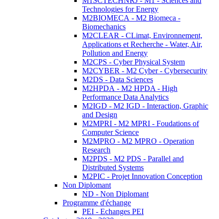
M1SCTECHNRJ - M1 - Sciences and
Technologies for Energy
M2BIOMECA - M2 Biomeca -
Biomechanics
M2CLEAR - CLimat, Environnement,
Applications et Recherche - Water, Air,
Pollution and Energy
M2CPS - Cyber Physical System
M2CYBER - M2 Cyber - Cybersecurity
M2DS - Data Sciences
M2HPDA - M2 HPDA - High
Performance Data Analytics
M2IGD - M2 IGD - Interaction, Graphic
and Design
M2MPRI - M2 MPRI - Foudations of
Computer Science
M2MPRO - M2 MPRO - Operation
Research
M2PDS - M2 PDS - Parallel and
Distributed Systems
M2PIC - Projet Innovation Conception
Non Diplomant
ND - Non Diplomant
Programme d'échange
PEI - Echanges PEI