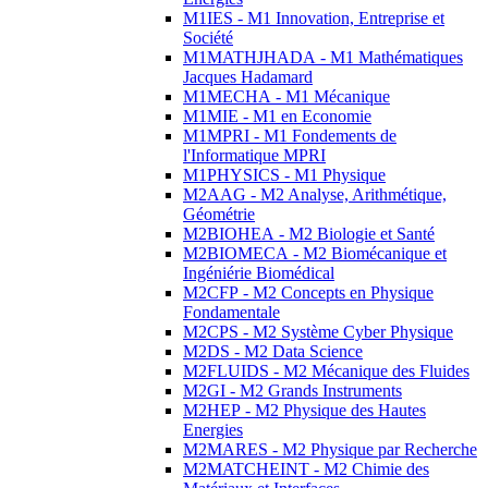
M1IES - M1 Innovation, Entreprise et
Société
M1MATHJHADA - M1 Mathématiques
Jacques Hadamard
M1MECHA - M1 Mécanique
M1MIE - M1 en Economie
M1MPRI - M1 Fondements de
l'Informatique MPRI
M1PHYSICS - M1 Physique
M2AAG - M2 Analyse, Arithmétique,
Géométrie
M2BIOHEA - M2 Biologie et Santé
M2BIOMECA - M2 Biomécanique et
Ingéniérie Biomédical
M2CFP - M2 Concepts en Physique
Fondamentale
M2CPS - M2 Système Cyber Physique
M2DS - M2 Data Science
M2FLUIDS - M2 Mécanique des Fluides
M2GI - M2 Grands Instruments
M2HEP - M2 Physique des Hautes
Energies
M2MARES - M2 Physique par Recherche
M2MATCHEINT - M2 Chimie des