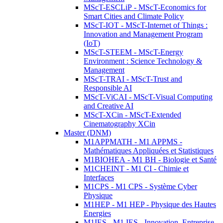
MScT-ESCLiP - MScT-Economics for
Smart Cities and Climate Policy
MScT-IOT - MScT-Internet of Things :
Innovation and Management Program
(IoT)
MScT-STEEM - MScT-Energy
Environment : Science Technology &
Management
MScT-TRAI - MScT-Trust and
Responsible AI
MScT-ViCAI - MScT-Visual Computing
and Creative AI
MScT-XCin - MScT-Extended
Cinematography XCin
Master (DNM)
M1APPMATH - M1 APPMS -
Mathématiques Appliquées et Statistiques
M1BIOHEA - M1 BH - Biologie et Santé
M1CHEINT - M1 CI - Chimie et
Interfaces
M1CPS - M1 CPS - Système Cyber
Physique
M1HEP - M1 HEP - Physique des Hautes
Energies
M1IES - M1 IES - Innovation, Entreprise