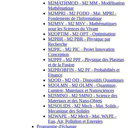
M2MATHMOD - M2 MM - Modélisation
Mathématique
M2MPRI - M2 FODQ - Maj. MPRI -
Fondements de l'Informatique
M2MSV - M2 MSV - Mathématiques
pour les Sciences du Vivant
M2OPTIM - M2 OPT - Optimisation
M2PBR - M2 PBR - Physique par
Recherche
M2PIC - M2 PIC - Projet Innovation
Conception
M2PPF - M2 PPF - Physique des Plasmas
et de la Fusion
M2PROBFIN - M2 PF - Probabilités et
Finance
M2QD - M2 QD - Dispositifs Quantiques
M2QLMN - M2 QLMN - Quantique,
Lumiere, Materiaux et Nanosciences
M2SMNO - M2 SMNO - Science des
Materiaux et des Nano-Objets
M2SOLIDS - M2 Mech - Maj. Solids -
Mecanique des Solides
M2WAPE - M2 Mech - Maj. WAPE -
Eau, Air, Pollution et Energies
Programme d'échange