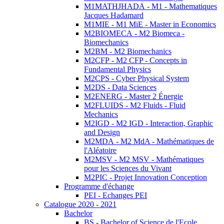
M1MATHJHADA - M1 - Mathematiques
Jacques Hadamard
M1MIE - M1 MiE - Master in Economics
M2BIOMECA - M2 Biomeca -
Biomechanics
M2BM - M2 Biomechanics
M2CFP - M2 CFP - Concepts in
Fundamental Physics
M2CPS - Cyber Physical System
M2DS - Data Sciences
M2ENERG - Master 2 Énergie
M2FLUIDS - M2 Fluids - Fluid
Mechanics
M2IGD - M2 IGD - Interaction, Graphic
and Design
M2MDA - M2 MdA - Mathématiques de
l'Aléatoire
M2MSV - M2 MSV - Mathématiques
pour les Sciences du Vivant
M2PIC - Projet Innovation Conception
Programme d'échange
PEI - Echanges PEI
Catalogue 2020 - 2021
Bachelor
BS - Bachelor of Science de l'Ecole