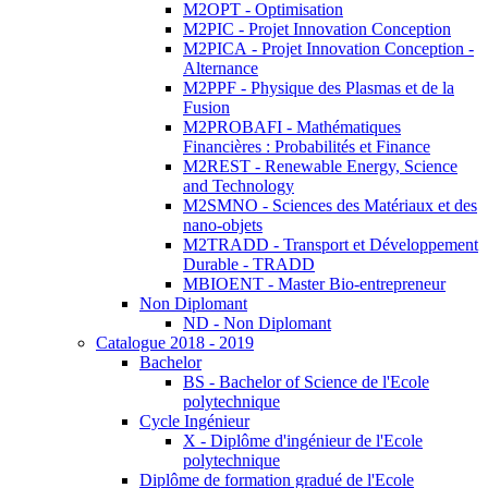
M2OPT - Optimisation
M2PIC - Projet Innovation Conception
M2PICA - Projet Innovation Conception -
Alternance
M2PPF - Physique des Plasmas et de la
Fusion
M2PROBAFI - Mathématiques
Financières : Probabilités et Finance
M2REST - Renewable Energy, Science
and Technology
M2SMNO - Sciences des Matériaux et des
nano-objets
M2TRADD - Transport et Développement
Durable - TRADD
MBIOENT - Master Bio-entrepreneur
Non Diplomant
ND - Non Diplomant
Catalogue 2018 - 2019
Bachelor
BS - Bachelor of Science de l'Ecole
polytechnique
Cycle Ingénieur
X - Diplôme d'ingénieur de l'Ecole
polytechnique
Diplôme de formation gradué de l'Ecole