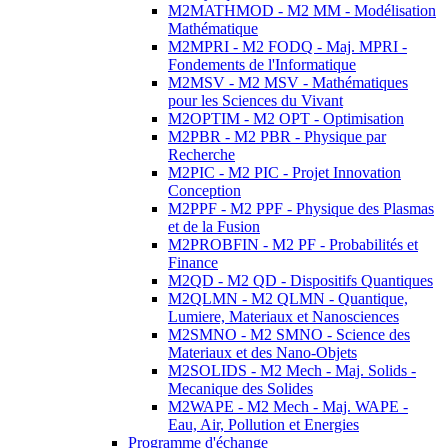
M2MATHMOD - M2 MM - Modélisation
Mathématique
M2MPRI - M2 FODQ - Maj. MPRI -
Fondements de l'Informatique
M2MSV - M2 MSV - Mathématiques
pour les Sciences du Vivant
M2OPTIM - M2 OPT - Optimisation
M2PBR - M2 PBR - Physique par
Recherche
M2PIC - M2 PIC - Projet Innovation
Conception
M2PPF - M2 PPF - Physique des Plasmas
et de la Fusion
M2PROBFIN - M2 PF - Probabilités et
Finance
M2QD - M2 QD - Dispositifs Quantiques
M2QLMN - M2 QLMN - Quantique,
Lumiere, Materiaux et Nanosciences
M2SMNO - M2 SMNO - Science des
Materiaux et des Nano-Objets
M2SOLIDS - M2 Mech - Maj. Solids -
Mecanique des Solides
M2WAPE - M2 Mech - Maj. WAPE -
Eau, Air, Pollution et Energies
Programme d'échange