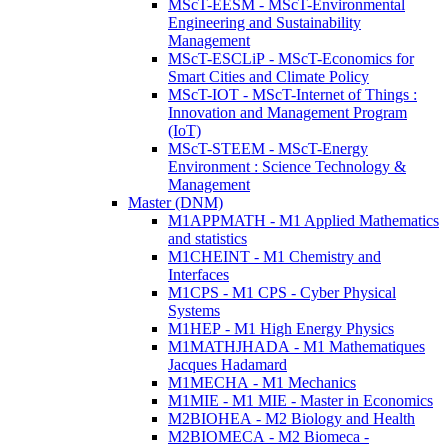
MScT-EESM - MScT-Environmental
Engineering and Sustainability
Management
MScT-ESCLiP - MScT-Economics for
Smart Cities and Climate Policy
MScT-IOT - MScT-Internet of Things :
Innovation and Management Program
(IoT)
MScT-STEEM - MScT-Energy
Environment : Science Technology &
Management
Master (DNM)
M1APPMATH - M1 Applied Mathematics
and statistics
M1CHEINT - M1 Chemistry and
Interfaces
M1CPS - M1 CPS - Cyber Physical
Systems
M1HEP - M1 High Energy Physics
M1MATHJHADA - M1 Mathematiques
Jacques Hadamard
M1MECHA - M1 Mechanics
M1MIE - M1 MIE - Master in Economics
M2BIOHEA - M2 Biology and Health
M2BIOMECA - M2 Biomeca -