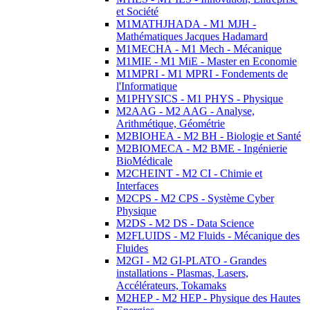
et Société
M1MATHJHADA - M1 MJH -
Mathématiques Jacques Hadamard
M1MECHA - M1 Mech - Mécanique
M1MIE - M1 MiE - Master en Economie
M1MPRI - M1 MPRI - Fondements de
l'Informatique
M1PHYSICS - M1 PHYS - Physique
M2AAG - M2 AAG - Analyse,
Arithmétique, Géométrie
M2BIOHEA - M2 BH - Biologie et Santé
M2BIOMECA - M2 BME - Ingénierie
BioMédicale
M2CHEINT - M2 CI - Chimie et
Interfaces
M2CPS - M2 CPS - Système Cyber
Physique
M2DS - M2 DS - Data Science
M2FLUIDS - M2 Fluids - Mécanique des
Fluides
M2GI - M2 GI-PLATO - Grandes
installations - Plasmas, Lasers,
Accélérateurs, Tokamaks
M2HEP - M2 HEP - Physique des Hautes