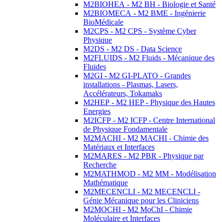
M2BIOHEA - M2 BH - Biologie et Santé
M2BIOMECA - M2 BME - Ingénierie
BioMédicale
M2CPS - M2 CPS - Système Cyber
Physique
M2DS - M2 DS - Data Science
M2FLUIDS - M2 Fluids - Mécanique des
Fluides
M2GI - M2 GI-PLATO - Grandes
installations - Plasmas, Lasers,
Accélérateurs, Tokamaks
M2HEP - M2 HEP - Physique des Hautes
Energies
M2ICFP - M2 ICFP - Centre International
de Physique Fondamentale
M2MACHI - M2 MACHI - Chimie des
Matériaux et Interfaces
M2MARES - M2 PBR - Physique par
Recherche
M2MATHMOD - M2 MM - Modélisation
Mathématique
M2MECENCLI - M2 MECENCLI -
Génie Mécanique pour les Cliniciens
M2MOCHI - M2 MoChI - Chimie
Moléculaire et Interfaces