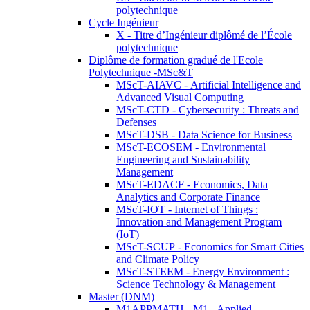
polytechnique
Cycle Ingénieur
X - Titre d’Ingénieur diplômé de l’École
polytechnique
Diplôme de formation gradué de l'Ecole
Polytechnique -MSc&T
MScT-AIAVC - Artificial Intelligence and
Advanced Visual Computing
MScT-CTD - Cybersecurity : Threats and
Defenses
MScT-DSB - Data Science for Business
MScT-ECOSEM - Environmental
Engineering and Sustainability
Management
MScT-EDACF - Economics, Data
Analytics and Corporate Finance
MScT-IOT - Internet of Things :
Innovation and Management Program
(IoT)
MScT-SCUP - Economics for Smart Cities
and Climate Policy
MScT-STEEM - Energy Environment :
Science Technology & Management
Master (DNM)
M1APPMATH - M1 - Applied