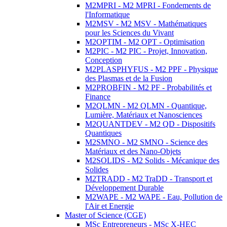
M2MPRI - M2 MPRI - Fondements de
l'Informatique
M2MSV - M2 MSV - Mathématiques
pour les Sciences du Vivant
M2OPTIM - M2 OPT - Optimisation
M2PIC - M2 PIC - Projet, Innovation,
Conception
M2PLASPHYFUS - M2 PPF - Physique
des Plasmas et de la Fusion
M2PROBFIN - M2 PF - Probabilités et
Finance
M2QLMN - M2 QLMN - Quantique,
Lumière, Matériaux et Nanosciences
M2QUANTDEV - M2 QD - Dispositifs
Quantiques
M2SMNO - M2 SMNO - Science des
Matériaux et des Nano-Objets
M2SOLIDS - M2 Solids - Mécanique des
Solides
M2TRADD - M2 TraDD - Transport et
Développement Durable
M2WAPE - M2 WAPE - Eau, Pollution de
l'Air et Energie
Master of Science (CGE)
MSc Entrepreneurs - MSc X-HEC