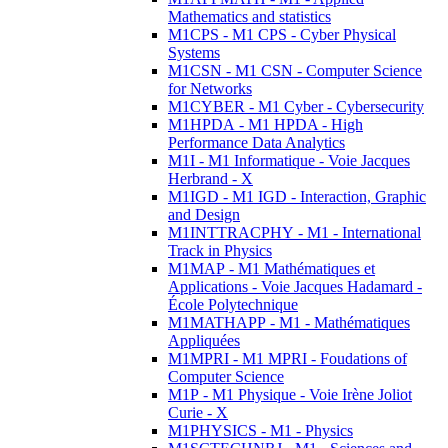
Mathematics and statistics
M1CPS - M1 CPS - Cyber Physical
Systems
M1CSN - M1 CSN - Computer Science
for Networks
M1CYBER - M1 Cyber - Cybersecurity
M1HPDA - M1 HPDA - High
Performance Data Analytics
M1I - M1 Informatique - Voie Jacques
Herbrand - X
M1IGD - M1 IGD - Interaction, Graphic
and Design
M1INTTRACPHY - M1 - International
Track in Physics
M1MAP - M1 Mathématiques et
Applications - Voie Jacques Hadamard -
École Polytechnique
M1MATHAPP - M1 - Mathématiques
Appliquées
M1MPRI - M1 MPRI - Foudations of
Computer Science
M1P - M1 Physique - Voie Irène Joliot
Curie - X
M1PHYSICS - M1 - Physics