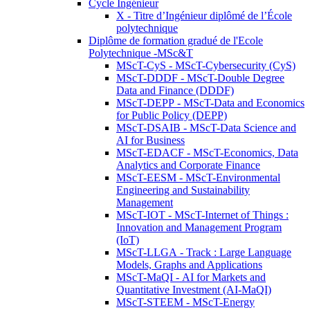
Cycle Ingénieur
X - Titre d’Ingénieur diplômé de l’École
polytechnique
Diplôme de formation gradué de l'Ecole
Polytechnique -MSc&T
MScT-CyS - MScT-Cybersecurity (CyS)
MScT-DDDF - MScT-Double Degree
Data and Finance (DDDF)
MScT-DEPP - MScT-Data and Economics
for Public Policy (DEPP)
MScT-DSAIB - MScT-Data Science and
AI for Business
MScT-EDACF - MScT-Economics, Data
Analytics and Corporate Finance
MScT-EESM - MScT-Environmental
Engineering and Sustainability
Management
MScT-IOT - MScT-Internet of Things :
Innovation and Management Program
(IoT)
MScT-LLGA - Track : Large Language
Models, Graphs and Applications
MScT-MaQI - AI for Markets and
Quantitative Investment (AI-MaQI)
MScT-STEEM - MScT-Energy