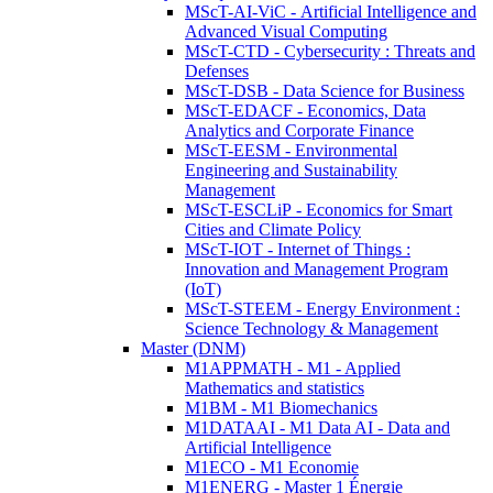
MScT-AI-ViC - Artificial Intelligence and
Advanced Visual Computing
MScT-CTD - Cybersecurity : Threats and
Defenses
MScT-DSB - Data Science for Business
MScT-EDACF - Economics, Data
Analytics and Corporate Finance
MScT-EESM - Environmental
Engineering and Sustainability
Management
MScT-ESCLiP - Economics for Smart
Cities and Climate Policy
MScT-IOT - Internet of Things :
Innovation and Management Program
(IoT)
MScT-STEEM - Energy Environment :
Science Technology & Management
Master (DNM)
M1APPMATH - M1 - Applied
Mathematics and statistics
M1BM - M1 Biomechanics
M1DATAAI - M1 Data AI - Data and
Artificial Intelligence
M1ECO - M1 Economie
M1ENERG - Master 1 Énergie