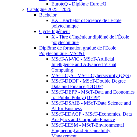
EuroteQ - Diplôme EuroteQ
Catalogue 2025 - 2026
Bachelor
BX - Bachelor of Science de l'Ecole
polytechnique
Cycle Ingénieur
X - Titre d’Ingénieur diplômé de l’École
polytechnique
Diplôme de formation gradué de l'Ecole
Polytechnique -MSc&T
MScT-AI-ViC - MScT-Artificial
Intelligence and Advanced Visual
Computing
MScT-CyS - MScT-Cybersecurity (CyS)
MScT-DDDF - MScT-Double Degree
Data and Finance (DDDF)
MScT-DEPP - MScT-Data and Economics
for Public Policy (DEPP)
MScT-DSAIB - MScT-Data Science and
AI for Business
MScT-EDACF - MScT-Economics, Data
Analytics and Corporate Finance
MScT-EESM - MScT-Environmental
Engineering and Sustainability
Management