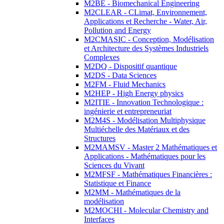
M2BE - Biomechanical Engineering
M2CLEAR - CLimat, Environnement,
Applications et Recherche - Water, Air,
Pollution and Energy
M2CMASIC - Conception, Modélisation
et Architecture des Systèmes Industriels
Complexes
M2DQ - Dispositif quantique
M2DS - Data Sciences
M2FM - Fluid Mechanics
M2HEP - High Energy physics
M2ITIE - Innovation Technologique :
ingénierie et entrepreneuriat
M2M4S - Modélisation Multiphysique
Multiéchelle des Matériaux et des
Structures
M2MAMSV - Master 2 Mathématiques et
Applications - Mathématiques pour les
Sciences du Vivant
M2MFSF - Mathématiques Financières :
Statistique et Finance
M2MM - Mathématiques de la
modélisation
M2MOCHI - Molecular Chemistry and
Interfaces