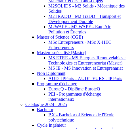
Matériaux et des Nano-Objets
M2SOLIDS - M2 Solids - Mécanique des
Solides
M2TRADD - M2 TraDD - Transport et
Développement Durable
M2WAPE - M2 WAPE - Eau, Air,
Pollution et Énergies
Master of Science (CGE)
MSc Entrepreneurs - MSc X-HEC
Entrepreneurs
Mastère spécialisé (Master)
MS ETRE - MS Energies Renouvelables :
Technologies et Entrepreneuriat (Master)
MS IE - MS Innovation et Entreprenariat
Non Diplomant
AUD_IPParis - AUDITEURS - IP Paris
Programme d'échange
EuroteQ - Diplôme EuroteQ
PEI - Programmes d'échange
internationaux
Catalogue 2024 - 2025
Bachelor
BX - Bachelor of Science de l'Ecole
polytechnique
Cycle Ingénieur