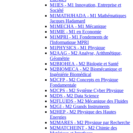
M1IES - M1 Innovation, Entreprise et
Société
M1MATHJHADA - M1 Mathématiques
Jacques Hadamard
M1MECHA - M1 Mécanique
M1MIE - M1 en Economie
M1MPRI - M1 Fondements de
l'Informatique MPRI
M1PHYSICS - M1 Physique
M2AAG - M2 Analyse, Arithmétique,
Géométrie
M2BIOHEA - M2 Biologie et Santé
M2BIOMECA - M2 Biomécanique et
Ingéniérie Biomédical
M2CFP - M2 Concepts en Physique
Fondamentale
M2CPS - M2 Système Cyber Physique
M2DS - M2 Data Science
M2FLUIDS - M2 Mécanique des Fluides
M2GI - M2 Grands Instruments
M2HEP - M2 Physique des Hautes
Energies
M2MARES - M2 Physique par Recherche
M2MATCHEINT - M2 Chimie des