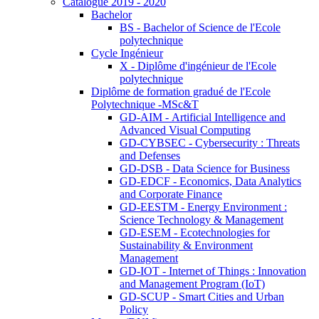
Catalogue 2019 - 2020
Bachelor
BS - Bachelor of Science de l'Ecole
polytechnique
Cycle Ingénieur
X - Diplôme d'ingénieur de l'Ecole
polytechnique
Diplôme de formation gradué de l'Ecole
Polytechnique -MSc&T
GD-AIM - Artificial Intelligence and
Advanced Visual Computing
GD-CYBSEC - Cybersecurity : Threats
and Defenses
GD-DSB - Data Science for Business
GD-EDCF - Economics, Data Analytics
and Corporate Finance
GD-EESTM - Energy Environment :
Science Technology & Management
GD-ESEM - Ecotechnologies for
Sustainability & Environment
Management
GD-IOT - Internet of Things : Innovation
and Management Program (IoT)
GD-SCUP - Smart Cities and Urban
Policy