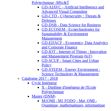
Polytechnique -MSc&T
GD-AIAVC - Artificial Intelligence and
Advanced Visual Computing
GD-CTD - Cybersecurity : Threats &
Defenses
GD-DSB - Data Science for Business
GD-ECOSEM - Ecotechnologies for
Sustainability & Environment
Management
GD-EDACF - Economics, Data Analytics
and Corporate Finance
GD-IOT - Internet of Things : Innovation
and Management Program (IoT)
GD-SCUP - Smart Cities and Urban
Policy
GD-STEEM - Energy Environment :
Science Technology & Management
Catalogue 2017 - 2018
Cycle Ingénieur
X - Diplôme d'ingénieur de l'Ecole
Polytechnique
Master (DNM)
M1QMI - M1 FODQ - Maj. QMI -
Quantique, mathematiques, informatique