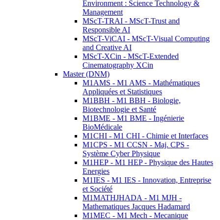
Environment : Science Technology &
Management
MScT-TRAI - MScT-Trust and
Responsible AI
MScT-ViCAI - MScT-Visual Computing
and Creative AI
MScT-XCin - MScT-Extended
Cinematography XCin
Master (DNM)
M1AMS - M1 AMS - Mathématiques
Appliquées et Statistiques
M1BBH - M1 BBH - Biologie,
Biotechnologie et Santé
M1BME - M1 BME - Ingénierie
BioMédicale
M1CHI - M1 CHI - Chimie et Interfaces
M1CPS - M1 CCSN - Maj. CPS -
Système Cyber Physique
M1HEP - M1 HEP - Physique des Hautes
Energies
M1IES - M1 IES - Innovation, Entreprise
et Société
M1MATHJHADA - M1 MJH -
Mathematiques Jacques Hadamard
M1MEC - M1 Mech - Mecanique