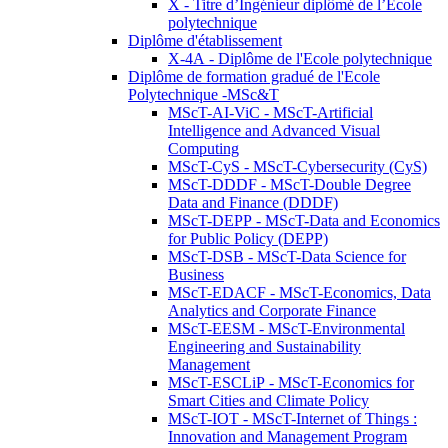
X - Titre d’Ingénieur diplômé de l’École
polytechnique
Diplôme d'établissement
X-4A - Diplôme de l'Ecole polytechnique
Diplôme de formation gradué de l'Ecole
Polytechnique -MSc&T
MScT-AI-ViC - MScT-Artificial
Intelligence and Advanced Visual
Computing
MScT-CyS - MScT-Cybersecurity (CyS)
MScT-DDDF - MScT-Double Degree
Data and Finance (DDDF)
MScT-DEPP - MScT-Data and Economics
for Public Policy (DEPP)
MScT-DSB - MScT-Data Science for
Business
MScT-EDACF - MScT-Economics, Data
Analytics and Corporate Finance
MScT-EESM - MScT-Environmental
Engineering and Sustainability
Management
MScT-ESCLiP - MScT-Economics for
Smart Cities and Climate Policy
MScT-IOT - MScT-Internet of Things :
Innovation and Management Program