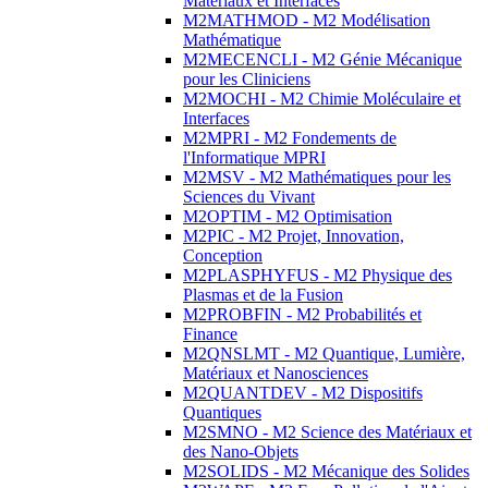
Matériaux et Interfaces
M2MATHMOD - M2 Modélisation
Mathématique
M2MECENCLI - M2 Génie Mécanique
pour les Cliniciens
M2MOCHI - M2 Chimie Moléculaire et
Interfaces
M2MPRI - M2 Fondements de
l'Informatique MPRI
M2MSV - M2 Mathématiques pour les
Sciences du Vivant
M2OPTIM - M2 Optimisation
M2PIC - M2 Projet, Innovation,
Conception
M2PLASPHYFUS - M2 Physique des
Plasmas et de la Fusion
M2PROBFIN - M2 Probabilités et
Finance
M2QNSLMT - M2 Quantique, Lumière,
Matériaux et Nanosciences
M2QUANTDEV - M2 Dispositifs
Quantiques
M2SMNO - M2 Science des Matériaux et
des Nano-Objets
M2SOLIDS - M2 Mécanique des Solides