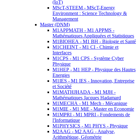
(IoT)
MScT-STEEM - MScT-Energy
Environment : Science Technology &
Management
Master (DNM)
M1APPMATH - M1 APPMS -
Mathématiques Appliquées et Statistiques
M1BIOHEA - M1 BH - Biologie et Santé
M1CHEINT - M1 CI - Chimie et
Interfaces
M1CPS - M1 CPS - Système Cyber
Physique
M1HEP - M1 HEP - Physique des Hautes
Energies
M1IES - M1 IES - Innovation, Entreprise
et Société
M1MATHJHADA - M1 MJH -
Mathématiques Jacques Hadamard
M1MECHA - M1 Mech - Mécanique
M1MIE - M1 MiE - Master en Economie
M1MPRI - M1 MPRI - Fondements de
l'Informatique
M1PHYSICS - M1 PHYS - Physique
M2AAG - M2 AAG - Analyse,
Arithmétique, Géométrie