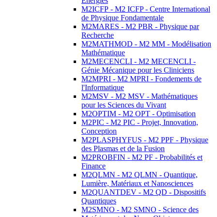
Energies
M2ICFP - M2 ICFP - Centre International
de Physique Fondamentale
M2MARES - M2 PBR - Physique par
Recherche
M2MATHMOD - M2 MM - Modélisation
Mathématique
M2MECENCLI - M2 MECENCLI -
Génie Mécanique pour les Cliniciens
M2MPRI - M2 MPRI - Fondements de
l'Informatique
M2MSV - M2 MSV - Mathématiques
pour les Sciences du Vivant
M2OPTIM - M2 OPT - Optimisation
M2PIC - M2 PIC - Projet, Innovation,
Conception
M2PLASPHYFUS - M2 PPF - Physique
des Plasmas et de la Fusion
M2PROBFIN - M2 PF - Probabilités et
Finance
M2QLMN - M2 QLMN - Quantique,
Lumière, Matériaux et Nanosciences
M2QUANTDEV - M2 QD - Dispositifs
Quantiques
M2SMNO - M2 SMNO - Science des