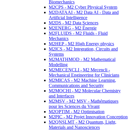
Biomechanics
M2CPS - M2 Cyber Physical System
M2DATAAI - M2 Data AI - Data and
Artificial Intelligence
M2DS - M2 Data Sciences
M2ENERG - M2 Énergie
M2FLUIDS - M2 Fluids - Fluid
Mechanics
M2HEP - M2 High Energy physics
M2ICS - M2 Integration, Circuits and
Systems
M2MATHMOD - M2 Mathematical
Modelling
M2MECENCLI - M2 Mecencli -
Mechanical Engineering for Clinicians
M2MICAS - M2 Machine Learning,
Communications and Security
M2MOCHI - M2 Molecular Chemistry
and Interfaces
M2MSV - M2 MSV - Mathématiques
pour les Sciences du Vivant
M2OPTIM - M2 Optimisation
M2PIC - M2 Projet Innovation Conception
M2QNSLMT - M2 Quantum, Light,
Materials and Nanosciences