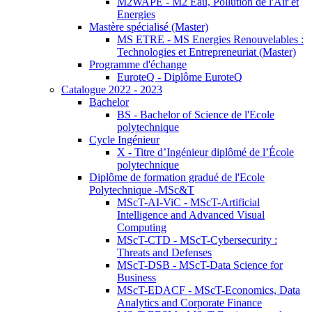
M2WAPE - M2 Eau, Pollution de l'Air et
Energies
Mastère spécialisé (Master)
MS ETRE - MS Energies Renouvelables :
Technologies et Entrepreneuriat (Master)
Programme d'échange
EuroteQ - Diplôme EuroteQ
Catalogue 2022 - 2023
Bachelor
BS - Bachelor of Science de l'Ecole
polytechnique
Cycle Ingénieur
X - Titre d’Ingénieur diplômé de l’École
polytechnique
Diplôme de formation gradué de l'Ecole
Polytechnique -MSc&T
MScT-AI-ViC - MScT-Artificial
Intelligence and Advanced Visual
Computing
MScT-CTD - MScT-Cybersecurity :
Threats and Defenses
MScT-DSB - MScT-Data Science for
Business
MScT-EDACF - MScT-Economics, Data
Analytics and Corporate Finance