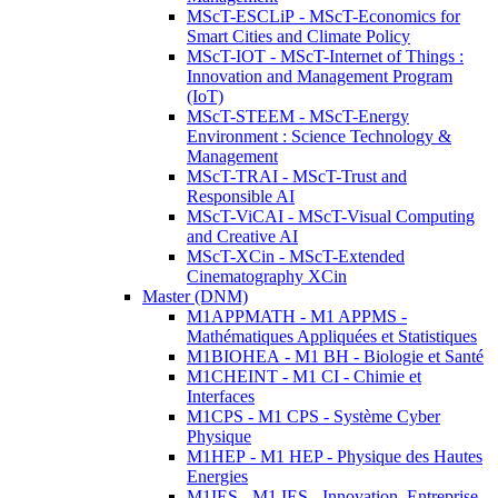
MScT-ESCLiP - MScT-Economics for
Smart Cities and Climate Policy
MScT-IOT - MScT-Internet of Things :
Innovation and Management Program
(IoT)
MScT-STEEM - MScT-Energy
Environment : Science Technology &
Management
MScT-TRAI - MScT-Trust and
Responsible AI
MScT-ViCAI - MScT-Visual Computing
and Creative AI
MScT-XCin - MScT-Extended
Cinematography XCin
Master (DNM)
M1APPMATH - M1 APPMS -
Mathématiques Appliquées et Statistiques
M1BIOHEA - M1 BH - Biologie et Santé
M1CHEINT - M1 CI - Chimie et
Interfaces
M1CPS - M1 CPS - Système Cyber
Physique
M1HEP - M1 HEP - Physique des Hautes
Energies
M1IES - M1 IES - Innovation, Entreprise