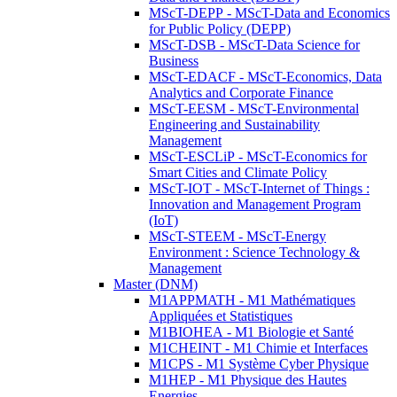
MScT-DEPP - MScT-Data and Economics
for Public Policy (DEPP)
MScT-DSB - MScT-Data Science for
Business
MScT-EDACF - MScT-Economics, Data
Analytics and Corporate Finance
MScT-EESM - MScT-Environmental
Engineering and Sustainability
Management
MScT-ESCLiP - MScT-Economics for
Smart Cities and Climate Policy
MScT-IOT - MScT-Internet of Things :
Innovation and Management Program
(IoT)
MScT-STEEM - MScT-Energy
Environment : Science Technology &
Management
Master (DNM)
M1APPMATH - M1 Mathématiques
Appliquées et Statistiques
M1BIOHEA - M1 Biologie et Santé
M1CHEINT - M1 Chimie et Interfaces
M1CPS - M1 Système Cyber Physique
M1HEP - M1 Physique des Hautes
Energies