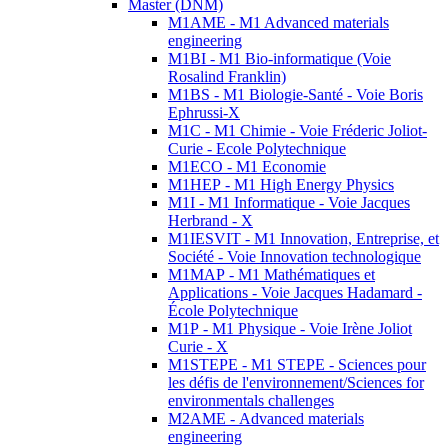
Master (DNM)
M1AME - M1 Advanced materials
engineering
M1BI - M1 Bio-informatique (Voie
Rosalind Franklin)
M1BS - M1 Biologie-Santé - Voie Boris
Ephrussi-X
M1C - M1 Chimie - Voie Fréderic Joliot-
Curie - Ecole Polytechnique
M1ECO - M1 Economie
M1HEP - M1 High Energy Physics
M1I - M1 Informatique - Voie Jacques
Herbrand - X
M1IESVIT - M1 Innovation, Entreprise, et
Société - Voie Innovation technologique
M1MAP - M1 Mathématiques et
Applications - Voie Jacques Hadamard -
École Polytechnique
M1P - M1 Physique - Voie Irène Joliot
Curie - X
M1STEPE - M1 STEPE - Sciences pour
les défis de l'environnement/Sciences for
environmentals challenges
M2AME - Advanced materials
engineering