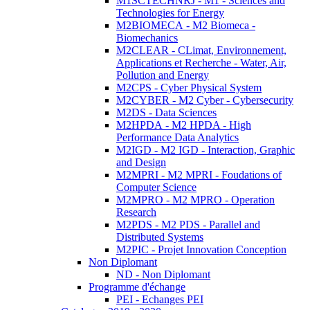
M1SCTECHNRJ - M1 - Sciences and
Technologies for Energy
M2BIOMECA - M2 Biomeca -
Biomechanics
M2CLEAR - CLimat, Environnement,
Applications et Recherche - Water, Air,
Pollution and Energy
M2CPS - Cyber Physical System
M2CYBER - M2 Cyber - Cybersecurity
M2DS - Data Sciences
M2HPDA - M2 HPDA - High
Performance Data Analytics
M2IGD - M2 IGD - Interaction, Graphic
and Design
M2MPRI - M2 MPRI - Foudations of
Computer Science
M2MPRO - M2 MPRO - Operation
Research
M2PDS - M2 PDS - Parallel and
Distributed Systems
M2PIC - Projet Innovation Conception
Non Diplomant
ND - Non Diplomant
Programme d'échange
PEI - Echanges PEI