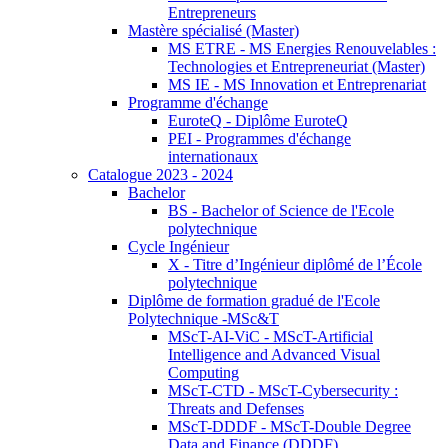
Entrepreneurs
Mastère spécialisé (Master)
MS ETRE - MS Energies Renouvelables :
Technologies et Entrepreneuriat (Master)
MS IE - MS Innovation et Entreprenariat
Programme d'échange
EuroteQ - Diplôme EuroteQ
PEI - Programmes d'échange
internationaux
Catalogue 2023 - 2024
Bachelor
BS - Bachelor of Science de l'Ecole
polytechnique
Cycle Ingénieur
X - Titre d’Ingénieur diplômé de l’École
polytechnique
Diplôme de formation gradué de l'Ecole
Polytechnique -MSc&T
MScT-AI-ViC - MScT-Artificial
Intelligence and Advanced Visual
Computing
MScT-CTD - MScT-Cybersecurity :
Threats and Defenses
MScT-DDDF - MScT-Double Degree
Data and Finance (DDDF)