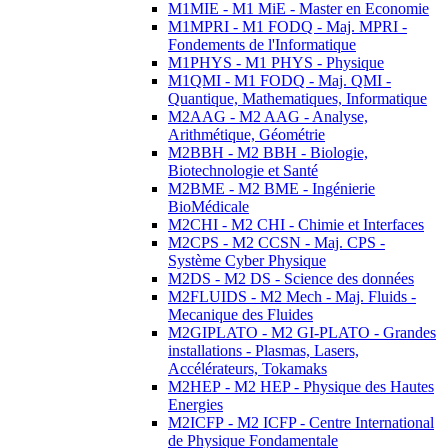
M1MIE - M1 MiE - Master en Economie
M1MPRI - M1 FODQ - Maj. MPRI -
Fondements de l'Informatique
M1PHYS - M1 PHYS - Physique
M1QMI - M1 FODQ - Maj. QMI -
Quantique, Mathematiques, Informatique
M2AAG - M2 AAG - Analyse,
Arithmétique, Géométrie
M2BBH - M2 BBH - Biologie,
Biotechnologie et Santé
M2BME - M2 BME - Ingénierie
BioMédicale
M2CHI - M2 CHI - Chimie et Interfaces
M2CPS - M2 CCSN - Maj. CPS -
Système Cyber Physique
M2DS - M2 DS - Science des données
M2FLUIDS - M2 Mech - Maj. Fluids -
Mecanique des Fluides
M2GIPLATO - M2 GI-PLATO - Grandes
installations - Plasmas, Lasers,
Accélérateurs, Tokamaks
M2HEP - M2 HEP - Physique des Hautes
Energies
M2ICFP - M2 ICFP - Centre International
de Physique Fondamentale