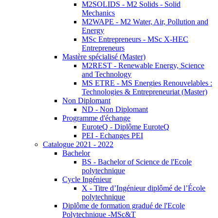
M2SOLIDS - M2 Solids - Solid
Mechanics
M2WAPE - M2 Water, Air, Pollution and
Energy
MSc Entrepreneurs - MSc X-HEC
Entrepreneurs
Mastère spécialisé (Master)
M2REST - Renewable Energy, Science
and Technology
MS ETRE - MS Energies Renouvelables :
Technologies & Entrepreneuriat (Master)
Non Diplomant
ND - Non Diplomant
Programme d'échange
EuroteQ - Diplôme EuroteQ
PEI - Echanges PEI
Catalogue 2021 - 2022
Bachelor
BS - Bachelor of Science de l'Ecole
polytechnique
Cycle Ingénieur
X - Titre d’Ingénieur diplômé de l’École
polytechnique
Diplôme de formation gradué de l'Ecole
Polytechnique -MSc&T