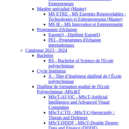
Entrepreneurs
Mastère spécialisé (Master)
MS ETRE - MS Energies Renouvelables :
Technologies et Entrepreneuriat (Master)
MS IE - MS Innovation et Entreprenariat
Programme d'échange
EuroteQ - Diplôme EuroteQ
PEI - Programmes d'échange
internationaux
Catalogue 2023 - 2024
Bachelor
BS - Bachelor of Science de l'Ecole
polytechnique
Cycle Ingénieur
X - Titre d’Ingénieur diplômé de l’École
polytechnique
Diplôme de formation gradué de l'Ecole
Polytechnique -MSc&T
MScT-AI-ViC - MScT-Artificial
Intelligence and Advanced Visual
Computing
MScT-CTD - MScT-Cybersecurity :
Threats and Defenses
MScT-DDDF - MScT-Double Degree
Data and Finance (DDDF)