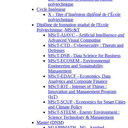
polytechnique
Cycle Ingénieur
X - Titre d’Ingénieur diplômé de l’École
polytechnique
Diplôme de formation gradué de l'Ecole
Polytechnique -MSc&T
MScT-AIAVC - Artificial Intelligence and
Advanced Visual Computing
MScT-CTD - Cybersecurity : Threats and
Defenses
MScT-DSB - Data Science for Business
MScT-ECOSEM - Environmental
Engineering and Sustainability
Management
MScT-EDACF - Economics, Data
Analytics and Corporate Finance
MScT-IOT - Internet of Things :
Innovation and Management Program
(IoT)
MScT-SCUP - Economics for Smart Cities
and Climate Policy
MScT-STEEM - Energy Environment :
Science Technology & Management
Master (DNM)
M1APPMATH - M1 - Applied