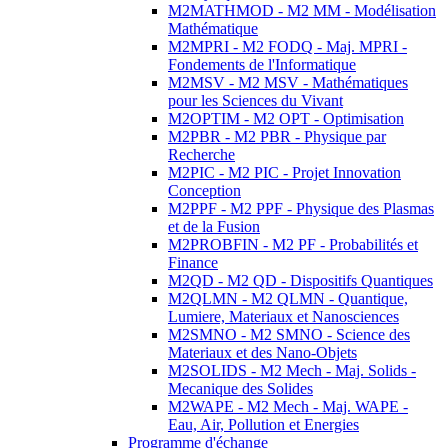
M2MATHMOD - M2 MM - Modélisation
Mathématique
M2MPRI - M2 FODQ - Maj. MPRI -
Fondements de l'Informatique
M2MSV - M2 MSV - Mathématiques
pour les Sciences du Vivant
M2OPTIM - M2 OPT - Optimisation
M2PBR - M2 PBR - Physique par
Recherche
M2PIC - M2 PIC - Projet Innovation
Conception
M2PPF - M2 PPF - Physique des Plasmas
et de la Fusion
M2PROBFIN - M2 PF - Probabilités et
Finance
M2QD - M2 QD - Dispositifs Quantiques
M2QLMN - M2 QLMN - Quantique,
Lumiere, Materiaux et Nanosciences
M2SMNO - M2 SMNO - Science des
Materiaux et des Nano-Objets
M2SOLIDS - M2 Mech - Maj. Solids -
Mecanique des Solides
M2WAPE - M2 Mech - Maj. WAPE -
Eau, Air, Pollution et Energies
Programme d'échange