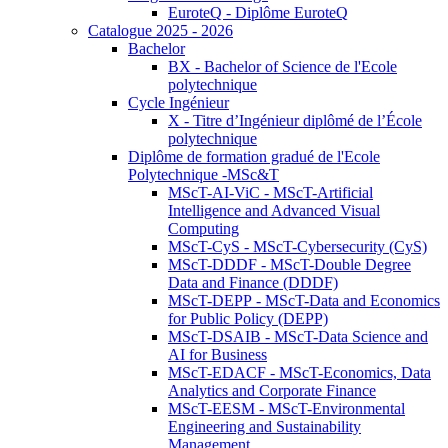
EuroteQ - Diplôme EuroteQ
Catalogue 2025 - 2026
Bachelor
BX - Bachelor of Science de l'Ecole
polytechnique
Cycle Ingénieur
X - Titre d’Ingénieur diplômé de l’École
polytechnique
Diplôme de formation gradué de l'Ecole
Polytechnique -MSc&T
MScT-AI-ViC - MScT-Artificial
Intelligence and Advanced Visual
Computing
MScT-CyS - MScT-Cybersecurity (CyS)
MScT-DDDF - MScT-Double Degree
Data and Finance (DDDF)
MScT-DEPP - MScT-Data and Economics
for Public Policy (DEPP)
MScT-DSAIB - MScT-Data Science and
AI for Business
MScT-EDACF - MScT-Economics, Data
Analytics and Corporate Finance
MScT-EESM - MScT-Environmental
Engineering and Sustainability
Management