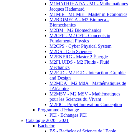
M1MATHJHADA - M1 - Mathematiques
Jacques Hadamard
M1MIE - M1 MiE - Master in Economics
M2BIOMECA - M2 Biomeca -
Biomechanics
M2BM - M2 Biomechanics
M2CFP - M2 CFP - Concepts in
Fundamental Physics
M2CPS - Cyber Physical System
M2DS - Data Sciences
M2ENERG - Master 2 Énergie
M2FLUIDS - M2 Fluids - Fluid
Mechanics
M2IGD - M2 IGD - Interaction, Graphic
and Design
M2MDA - M2 MdA - Mathématiques de
l'Aléatoire
M2MSV - M2 MSV - Mathématiques
pour les Sciences du Vivant
M2PIC - Projet Innovation Conception
Programme d'échange
PEI - Echanges PEI
Catalogue 2020 - 2021
Bachelor
BS - Bachelor of Science de l'Ecole