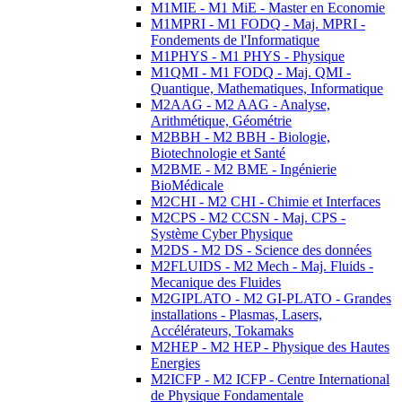
M1MIE - M1 MiE - Master en Economie
M1MPRI - M1 FODQ - Maj. MPRI -
Fondements de l'Informatique
M1PHYS - M1 PHYS - Physique
M1QMI - M1 FODQ - Maj. QMI -
Quantique, Mathematiques, Informatique
M2AAG - M2 AAG - Analyse,
Arithmétique, Géométrie
M2BBH - M2 BBH - Biologie,
Biotechnologie et Santé
M2BME - M2 BME - Ingénierie
BioMédicale
M2CHI - M2 CHI - Chimie et Interfaces
M2CPS - M2 CCSN - Maj. CPS -
Système Cyber Physique
M2DS - M2 DS - Science des données
M2FLUIDS - M2 Mech - Maj. Fluids -
Mecanique des Fluides
M2GIPLATO - M2 GI-PLATO - Grandes
installations - Plasmas, Lasers,
Accélérateurs, Tokamaks
M2HEP - M2 HEP - Physique des Hautes
Energies
M2ICFP - M2 ICFP - Centre International
de Physique Fondamentale