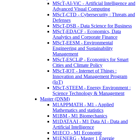
MScT-AI-ViC - Artificial Intelligence and
Advanced Visual Computing
MScT-CTD - Cybersecurity : Threats and
Defenses
MScT-DSB - Data Science for Business
MScT-EDACF - Economics, Data
Analytics and Corporate Finance
MScT-EESM - Environmental
Engineering and Sustainability
Management
MScT-ESCLiP - Economics for Smart
Cities and Climate Policy
MScT-IOT - Internet of Things :
Innovation and Management Program
(IoT)
MScT-STEEM - Energy Environment :
Science Technology & Management
Master (DNM)
M1APPMATH - M1 - Applied
Mathematics and statistics
M1BM - M1 Biomechanics
M1DATAAI - M1 Data AI - Data and
Artificial Intelligence
M1ECO - M1 Economie
M1ENERG - Master 1 Énergie