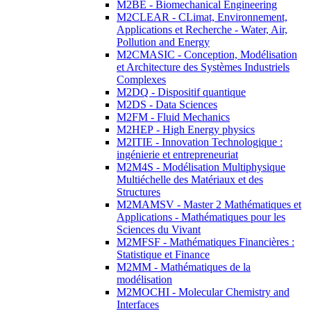
M2BE - Biomechanical Engineering
M2CLEAR - CLimat, Environnement,
Applications et Recherche - Water, Air,
Pollution and Energy
M2CMASIC - Conception, Modélisation
et Architecture des Systèmes Industriels
Complexes
M2DQ - Dispositif quantique
M2DS - Data Sciences
M2FM - Fluid Mechanics
M2HEP - High Energy physics
M2ITIE - Innovation Technologique :
ingénierie et entrepreneuriat
M2M4S - Modélisation Multiphysique
Multiéchelle des Matériaux et des
Structures
M2MAMSV - Master 2 Mathématiques et
Applications - Mathématiques pour les
Sciences du Vivant
M2MFSF - Mathématiques Financières :
Statistique et Finance
M2MM - Mathématiques de la
modélisation
M2MOCHI - Molecular Chemistry and
Interfaces