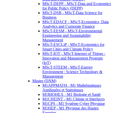
MScT-DEPP - MScT-Data and Economics
for Public Policy (DEPP)
MScT-DSB - MScT-Data Science for
Business
MScT-EDACF - MScT-Economics, Data
Analytics and Corporate Finance
MScT-EESM - MScT-Environmental
Engineering and Sustainability
Management
MScT-ESCLiP - MScT-Economics for
Smart Cities and Climate Policy
MScT-IOT - MScT-Internet of Things :
Innovation and Management Program
(IoT)
MScT-STEEM - MScT-Energy
Environment : Science Technology &
Management
Master (DNM)
M1APPMATH - M1 Mathématiques
Appliquées et Statistiques
M1BIOHEA - M1 Biologie et Santé
M1CHEINT - M1 Chimie et Interfaces
M1CPS - M1 Système Cyber Physique
M1HEP - M1 Physique des Hautes
Energies