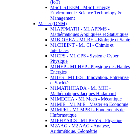
(IoT)
MScT-STEEM - MScT-Energy
Environment : Science Technology &
Management
Master (DNM)
M1APPMATH - M1 APPMS -
Mathématiques Appliquées et Statistiques
M1BIOHEA - M1 BH - Biologie et Santé
M1CHEINT - M1 CI - Chimie et
Interfaces
M1CPS - M1 CPS - Système Cyber
Physique
M1HEP - M1 HEP - Physique des Hautes
Energies
M1IES - M1 IES - Innovation, Entreprise
et Société
M1MATHJHADA - M1 MJH -
Mathématiques Jacques Hadamard
M1MECHA - M1 Mech - Mécanique
M1MIE - M1 MiE - Master en Economie
M1MPRI - M1 MPRI - Fondements de
l'Informatique
M1PHYSICS - M1 PHYS - Physique
M2AAG - M2 AAG - Analyse,
Arithmétique, Géométrie