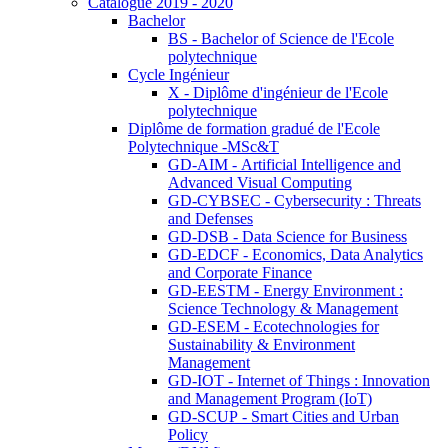
Catalogue 2019 - 2020
Bachelor
BS - Bachelor of Science de l'Ecole
polytechnique
Cycle Ingénieur
X - Diplôme d'ingénieur de l'Ecole
polytechnique
Diplôme de formation gradué de l'Ecole
Polytechnique -MSc&T
GD-AIM - Artificial Intelligence and
Advanced Visual Computing
GD-CYBSEC - Cybersecurity : Threats
and Defenses
GD-DSB - Data Science for Business
GD-EDCF - Economics, Data Analytics
and Corporate Finance
GD-EESTM - Energy Environment :
Science Technology & Management
GD-ESEM - Ecotechnologies for
Sustainability & Environment
Management
GD-IOT - Internet of Things : Innovation
and Management Program (IoT)
GD-SCUP - Smart Cities and Urban
Policy