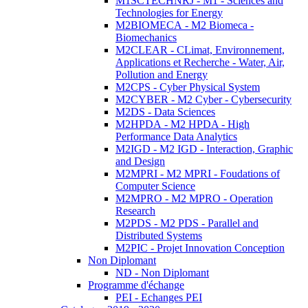
M1SCTECHNRJ - M1 - Sciences and
Technologies for Energy
M2BIOMECA - M2 Biomeca -
Biomechanics
M2CLEAR - CLimat, Environnement,
Applications et Recherche - Water, Air,
Pollution and Energy
M2CPS - Cyber Physical System
M2CYBER - M2 Cyber - Cybersecurity
M2DS - Data Sciences
M2HPDA - M2 HPDA - High
Performance Data Analytics
M2IGD - M2 IGD - Interaction, Graphic
and Design
M2MPRI - M2 MPRI - Foudations of
Computer Science
M2MPRO - M2 MPRO - Operation
Research
M2PDS - M2 PDS - Parallel and
Distributed Systems
M2PIC - Projet Innovation Conception
Non Diplomant
ND - Non Diplomant
Programme d'échange
PEI - Echanges PEI