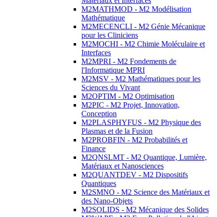
Matériaux et Interfaces
M2MATHMOD - M2 Modélisation
Mathématique
M2MECENCLI - M2 Génie Mécanique
pour les Cliniciens
M2MOCHI - M2 Chimie Moléculaire et
Interfaces
M2MPRI - M2 Fondements de
l'Informatique MPRI
M2MSV - M2 Mathématiques pour les
Sciences du Vivant
M2OPTIM - M2 Optimisation
M2PIC - M2 Projet, Innovation,
Conception
M2PLASPHYFUS - M2 Physique des
Plasmas et de la Fusion
M2PROBFIN - M2 Probabilités et
Finance
M2QNSLMT - M2 Quantique, Lumière,
Matériaux et Nanosciences
M2QUANTDEV - M2 Dispositifs
Quantiques
M2SMNO - M2 Science des Matériaux et
des Nano-Objets
M2SOLIDS - M2 Mécanique des Solides