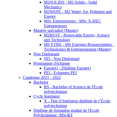
M2SOLIDS - M2 Solids - Solid
Mechanics
M2WAPE - M2 Water, Air, Pollution and
Energy
MSc Entrepreneurs - MSc X-HEC
Entrepreneurs
Mastère spécialisé (Master)
M2REST - Renewable Energy, Science
and Technology
MS ETRE - MS Energies Renouvelables :
Technologies & Entrepreneuriat (Master)
Non Diplomant
ND - Non Diplomant
Programme d'échange
EuroteQ - Diplôme EuroteQ
PEI - Echanges PEI
Catalogue 2021 - 2022
Bachelor
BS - Bachelor of Science de l'Ecole
polytechnique
Cycle Ingénieur
X - Titre d’Ingénieur diplômé de l’École
polytechnique
Diplôme de formation gradué de l'Ecole
Polytechnique -MSc&T