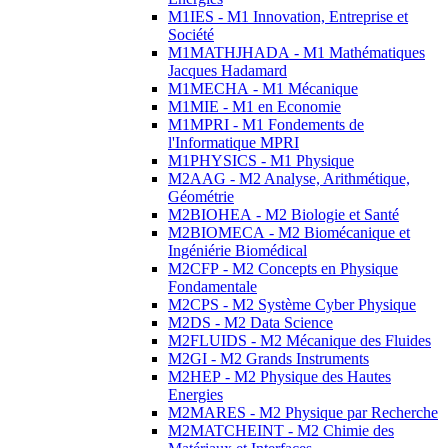
M1IES - M1 Innovation, Entreprise et
Société
M1MATHJHADA - M1 Mathématiques
Jacques Hadamard
M1MECHA - M1 Mécanique
M1MIE - M1 en Economie
M1MPRI - M1 Fondements de
l'Informatique MPRI
M1PHYSICS - M1 Physique
M2AAG - M2 Analyse, Arithmétique,
Géométrie
M2BIOHEA - M2 Biologie et Santé
M2BIOMECA - M2 Biomécanique et
Ingéniérie Biomédical
M2CFP - M2 Concepts en Physique
Fondamentale
M2CPS - M2 Système Cyber Physique
M2DS - M2 Data Science
M2FLUIDS - M2 Mécanique des Fluides
M2GI - M2 Grands Instruments
M2HEP - M2 Physique des Hautes
Energies
M2MARES - M2 Physique par Recherche
M2MATCHEINT - M2 Chimie des