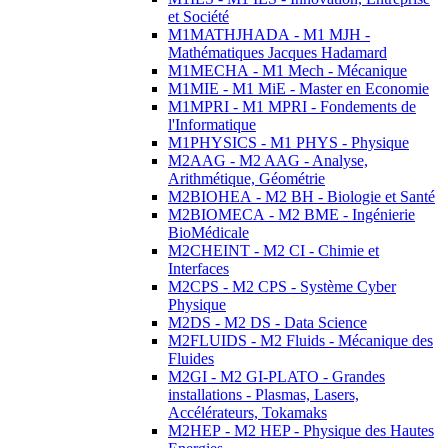
et Société
M1MATHJHADA - M1 MJH -
Mathématiques Jacques Hadamard
M1MECHA - M1 Mech - Mécanique
M1MIE - M1 MiE - Master en Economie
M1MPRI - M1 MPRI - Fondements de
l'Informatique
M1PHYSICS - M1 PHYS - Physique
M2AAG - M2 AAG - Analyse,
Arithmétique, Géométrie
M2BIOHEA - M2 BH - Biologie et Santé
M2BIOMECA - M2 BME - Ingénierie
BioMédicale
M2CHEINT - M2 CI - Chimie et
Interfaces
M2CPS - M2 CPS - Système Cyber
Physique
M2DS - M2 DS - Data Science
M2FLUIDS - M2 Fluids - Mécanique des
Fluides
M2GI - M2 GI-PLATO - Grandes
installations - Plasmas, Lasers,
Accélérateurs, Tokamaks
M2HEP - M2 HEP - Physique des Hautes