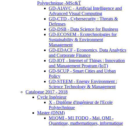
Polytechnique -MSc&T
GD-AIAVC - Artificial Intelligence and
Advanced Visual Computing
GD-CTD - Cybersecurity : Threats &
Defenses
GD-DSB - Data Science for Business
GD-ECOSEM - Ecotechnologies for
Sustainability & Environment
Management
GD-EDACF - Economics, Data Analytics
and Corporate Finance
GD-IOT - Internet of Things : Innovation
and Management Program (IoT)
GD-SCUP - Smart Cities and Urban
Policy
GD-STEEM - Energy Environment :
Science Technology & Management
Catalogue 2017 - 2018
Cycle Ingénieur
X - Diplôme d'ingénieur de l'Ecole
Polytechnique
Master (DNM)
M1QMI - M1 FODQ - Maj. QMI -
Quantique, mathematiques, informatique