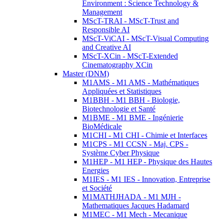
Environment : Science Technology &
Management
MScT-TRAI - MScT-Trust and
Responsible AI
MScT-ViCAI - MScT-Visual Computing
and Creative AI
MScT-XCin - MScT-Extended
Cinematography XCin
Master (DNM)
M1AMS - M1 AMS - Mathématiques
Appliquées et Statistiques
M1BBH - M1 BBH - Biologie,
Biotechnologie et Santé
M1BME - M1 BME - Ingénierie
BioMédicale
M1CHI - M1 CHI - Chimie et Interfaces
M1CPS - M1 CCSN - Maj. CPS -
Système Cyber Physique
M1HEP - M1 HEP - Physique des Hautes
Energies
M1IES - M1 IES - Innovation, Entreprise
et Société
M1MATHJHADA - M1 MJH -
Mathematiques Jacques Hadamard
M1MEC - M1 Mech - Mecanique