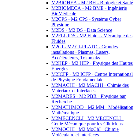
M2BIOHEA - M2 BH - Biologie et Santé
M2BIOMECA - M2 BME - Ingénierie
BioMédicale
M2CPS - M2 CPS - Système Cyber
Physique
M2DS - M2 DS - Data Science
M2FLUIDS - M2 Fluids - Mécanique des
Fluides
M2GI - M2 GI-PLATO - Grandes
installations - Plasmas, Lasers,
Accélérateurs, Tokamaks
M2HEP - M2 HEP - Physique des Hautes
Energies
M2ICFP - M2 ICFP - Centre International
de Physique Fondamentale
M2MACHI - M2 MACHI - Chimie des
Matériaux et Interfaces
M2MARES - M2 PBR - Physique par
Recherche
M2MATHMOD - M2 MM - Modélisation
Mathématique
M2MECENCLI - M2 MECENCLI -
Génie Mécanique pour les Cliniciens
M2MOCHI - M2 MoChI - Chimie
Moléculaire et Interfaces