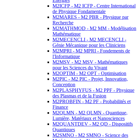
Energies
M2ICFP - M2 ICFP - Centre International
de Physique Fondamentale
M2MARES - M2 PBR - Physique par
Recherche
M2MATHMOD - M2 MM - Modélisation
Mathématique
M2MECENCLI - M2 MECENCLI -
Génie Mécanique pour les Cliniciens
M2MPRI - M2 MPRI - Fondements de
l'Informatique
M2MSV - M2 MSV - Mathématiques
pour les Sciences du Vivant
M2OPTIM - M2 OPT - Optimisation
M2PIC - M2 PIC - Projet, Innovation,
Conception
M2PLASPHYFUS - M2 PPF - Physique
des Plasmas et de la Fusion
M2PROBFIN - M2 PF - Probabilités et
Finance
M2QLMN - M2 QLMN - Quantique,
Lumière, Matériaux et Nanosciences
M2QUANTDEV - M2 QD - Dispositifs
Quantiques
M2SMNO - M2 SMNO - Science des