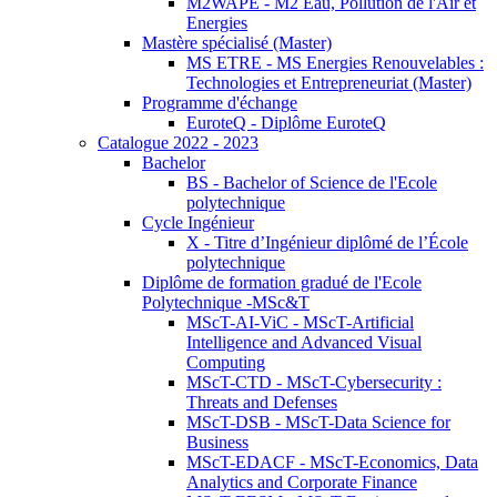
M2WAPE - M2 Eau, Pollution de l'Air et
Energies
Mastère spécialisé (Master)
MS ETRE - MS Energies Renouvelables :
Technologies et Entrepreneuriat (Master)
Programme d'échange
EuroteQ - Diplôme EuroteQ
Catalogue 2022 - 2023
Bachelor
BS - Bachelor of Science de l'Ecole
polytechnique
Cycle Ingénieur
X - Titre d’Ingénieur diplômé de l’École
polytechnique
Diplôme de formation gradué de l'Ecole
Polytechnique -MSc&T
MScT-AI-ViC - MScT-Artificial
Intelligence and Advanced Visual
Computing
MScT-CTD - MScT-Cybersecurity :
Threats and Defenses
MScT-DSB - MScT-Data Science for
Business
MScT-EDACF - MScT-Economics, Data
Analytics and Corporate Finance