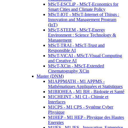
MScT-ESCLiP - MScT-Economics for
Smart Cities and Climate Policy
MScT-IOT - MScT-Internet of Things :
Innovation and Management Program
(IoT)
MScT-STEEM - MScT-Energy
Environment : Science Technology &
Management
MScT-TRAI - MScT-Trust and
Responsible AI
MScT-ViCAI - MScT-Visual Computing
and Creative AI
MScT-XCin - MScT-Extended
Cinematography XCin
Master (DNM)
M1APPMATH - M1 APPMS -
Mathématiques Appliquées et Statistiques
M1BIOHEA - M1 BH - Biologie et Santé
M1CHEINT - M1 CI - Chimie et
Interfaces
M1CPS - M1 CPS - Système Cyber
Physique
M1HEP - M1 HEP - Physique des Hautes
Energies
M1IES - M1 IES - Innovation, Entreprise