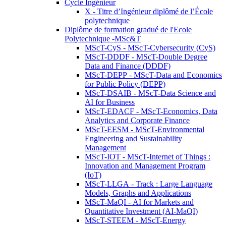
Cycle Ingénieur
X - Titre d’Ingénieur diplômé de l’École
polytechnique
Diplôme de formation gradué de l'Ecole
Polytechnique -MSc&T
MScT-CyS - MScT-Cybersecurity (CyS)
MScT-DDDF - MScT-Double Degree
Data and Finance (DDDF)
MScT-DEPP - MScT-Data and Economics
for Public Policy (DEPP)
MScT-DSAIB - MScT-Data Science and
AI for Business
MScT-EDACF - MScT-Economics, Data
Analytics and Corporate Finance
MScT-EESM - MScT-Environmental
Engineering and Sustainability
Management
MScT-IOT - MScT-Internet of Things :
Innovation and Management Program
(IoT)
MScT-LLGA - Track : Large Language
Models, Graphs and Applications
MScT-MaQI - AI for Markets and
Quantitative Investment (AI-MaQI)
MScT-STEEM - MScT-Energy