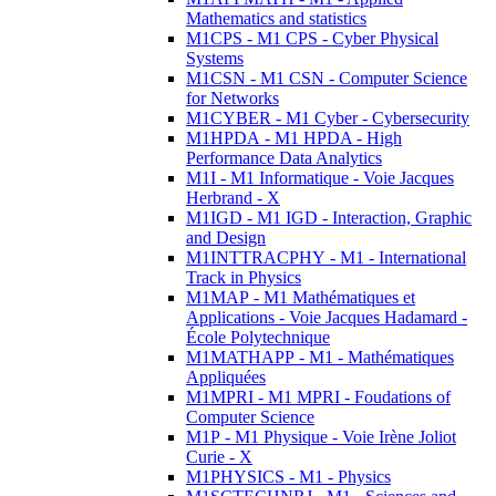
Mathematics and statistics
M1CPS - M1 CPS - Cyber Physical
Systems
M1CSN - M1 CSN - Computer Science
for Networks
M1CYBER - M1 Cyber - Cybersecurity
M1HPDA - M1 HPDA - High
Performance Data Analytics
M1I - M1 Informatique - Voie Jacques
Herbrand - X
M1IGD - M1 IGD - Interaction, Graphic
and Design
M1INTTRACPHY - M1 - International
Track in Physics
M1MAP - M1 Mathématiques et
Applications - Voie Jacques Hadamard -
École Polytechnique
M1MATHAPP - M1 - Mathématiques
Appliquées
M1MPRI - M1 MPRI - Foudations of
Computer Science
M1P - M1 Physique - Voie Irène Joliot
Curie - X
M1PHYSICS - M1 - Physics