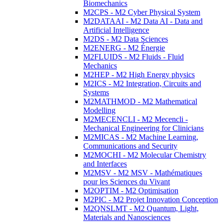
Biomechanics
M2CPS - M2 Cyber Physical System
M2DATAAI - M2 Data AI - Data and
Artificial Intelligence
M2DS - M2 Data Sciences
M2ENERG - M2 Énergie
M2FLUIDS - M2 Fluids - Fluid
Mechanics
M2HEP - M2 High Energy physics
M2ICS - M2 Integration, Circuits and
Systems
M2MATHMOD - M2 Mathematical
Modelling
M2MECENCLI - M2 Mecencli -
Mechanical Engineering for Clinicians
M2MICAS - M2 Machine Learning,
Communications and Security
M2MOCHI - M2 Molecular Chemistry
and Interfaces
M2MSV - M2 MSV - Mathématiques
pour les Sciences du Vivant
M2OPTIM - M2 Optimisation
M2PIC - M2 Projet Innovation Conception
M2QNSLMT - M2 Quantum, Light,
Materials and Nanosciences