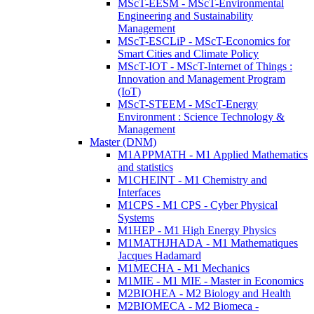
MScT-EESM - MScT-Environmental
Engineering and Sustainability
Management
MScT-ESCLiP - MScT-Economics for
Smart Cities and Climate Policy
MScT-IOT - MScT-Internet of Things :
Innovation and Management Program
(IoT)
MScT-STEEM - MScT-Energy
Environment : Science Technology &
Management
Master (DNM)
M1APPMATH - M1 Applied Mathematics
and statistics
M1CHEINT - M1 Chemistry and
Interfaces
M1CPS - M1 CPS - Cyber Physical
Systems
M1HEP - M1 High Energy Physics
M1MATHJHADA - M1 Mathematiques
Jacques Hadamard
M1MECHA - M1 Mechanics
M1MIE - M1 MIE - Master in Economics
M2BIOHEA - M2 Biology and Health
M2BIOMECA - M2 Biomeca -