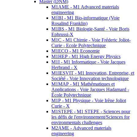
Master (DNM)
M1AME - M1 Advanced materials
engineering
M1BI - M1 Bio-informatique (Voie
Rosalind Franklin)
M1BS - M1 Biologie-Santé - Voie Boris
Ephrussi-X
M1C - M1 Chimie - Voie Fréderic Joliot-
Curie - Ecole Polytechnique
M1ECO - M1 Economie
M1HEP - M1 High Energy Physics
M1I - M1 Informatique - Voie Jacques
Herbrand - X
M1IESVIT - M1 Innovation, Entreprise, et
Société - Voie Innovation technologique
M1MAP - M1 Mathématiques et
Applications - Voie Jacques Hadamard -
École Polytechnique
M1P - M1 Physique - Voie Irène Joliot
Curie - X
M1STEPE - M1 STEPE - Sciences pour
les défis de l'environnement/Sciences for
environmentals challenges
M2AME - Advanced materials
engineering