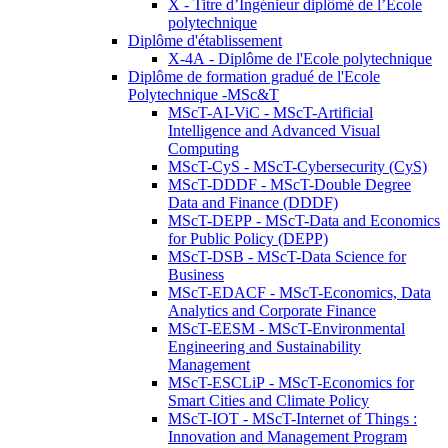
X - Titre d’Ingénieur diplômé de l’École
polytechnique
Diplôme d'établissement
X-4A - Diplôme de l'Ecole polytechnique
Diplôme de formation gradué de l'Ecole
Polytechnique -MSc&T
MScT-AI-ViC - MScT-Artificial
Intelligence and Advanced Visual
Computing
MScT-CyS - MScT-Cybersecurity (CyS)
MScT-DDDF - MScT-Double Degree
Data and Finance (DDDF)
MScT-DEPP - MScT-Data and Economics
for Public Policy (DEPP)
MScT-DSB - MScT-Data Science for
Business
MScT-EDACF - MScT-Economics, Data
Analytics and Corporate Finance
MScT-EESM - MScT-Environmental
Engineering and Sustainability
Management
MScT-ESCLiP - MScT-Economics for
Smart Cities and Climate Policy
MScT-IOT - MScT-Internet of Things :
Innovation and Management Program