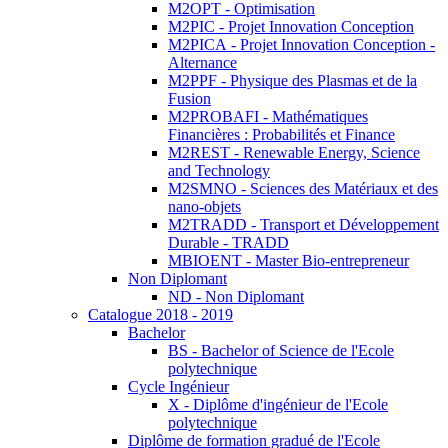
M2OPT - Optimisation
M2PIC - Projet Innovation Conception
M2PICA - Projet Innovation Conception -
Alternance
M2PPF - Physique des Plasmas et de la
Fusion
M2PROBAFI - Mathématiques
Financières : Probabilités et Finance
M2REST - Renewable Energy, Science
and Technology
M2SMNO - Sciences des Matériaux et des
nano-objets
M2TRADD - Transport et Développement
Durable - TRADD
MBIOENT - Master Bio-entrepreneur
Non Diplomant
ND - Non Diplomant
Catalogue 2018 - 2019
Bachelor
BS - Bachelor of Science de l'Ecole
polytechnique
Cycle Ingénieur
X - Diplôme d'ingénieur de l'Ecole
polytechnique
Diplôme de formation gradué de l'Ecole