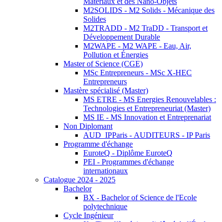
Matériaux et des Nano-Objets
M2SOLIDS - M2 Solids - Mécanique des
Solides
M2TRADD - M2 TraDD - Transport et
Développement Durable
M2WAPE - M2 WAPE - Eau, Air,
Pollution et Énergies
Master of Science (CGE)
MSc Entrepreneurs - MSc X-HEC
Entrepreneurs
Mastère spécialisé (Master)
MS ETRE - MS Energies Renouvelables :
Technologies et Entrepreneuriat (Master)
MS IE - MS Innovation et Entreprenariat
Non Diplomant
AUD_IPParis - AUDITEURS - IP Paris
Programme d'échange
EuroteQ - Diplôme EuroteQ
PEI - Programmes d'échange
internationaux
Catalogue 2024 - 2025
Bachelor
BX - Bachelor of Science de l'Ecole
polytechnique
Cycle Ingénieur