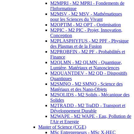
M2MPRI - M2 MPRI - Fondements de
l'Informatique
M2MSV - M2 MSV - Mathématiques
pour les Sciences du Vivant
M2OPTIM - M2 OPT - Optimisation
M2PIC - M2 PIC - Projet, Innovation,
Conception
M2PLASPHYFUS - M2 PPF - Physique
des Plasmas et de la Fusion
M2PROBFIN - M2 PF - Probabilités et
Finance
M2QLMN - M2 QLMN - Quantique,
Lumière, Matériaux et Nanosciences
M2QUANTDEV - M2 QD - Dispositifs
Quantiques
M2SMNO - M2 SMNO - Science des
Matériaux et des Nano-Objets
M2SOLIDS - M2 Solids - Mécanique des
Solides
M2TRADD - M2 TraDD - Transport et
Développement Durable
M2WAPE - M2 WAPE - Eau, Pollution de
l'Air et Energie
Master of Science (CGE)
MSc Entrepreneurs - MSc X-HEC