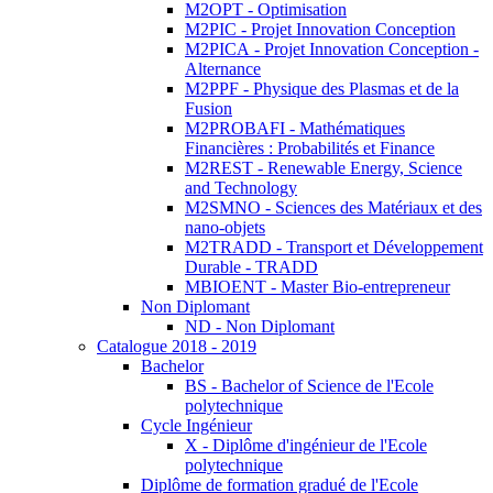
M2OPT - Optimisation
M2PIC - Projet Innovation Conception
M2PICA - Projet Innovation Conception -
Alternance
M2PPF - Physique des Plasmas et de la
Fusion
M2PROBAFI - Mathématiques
Financières : Probabilités et Finance
M2REST - Renewable Energy, Science
and Technology
M2SMNO - Sciences des Matériaux et des
nano-objets
M2TRADD - Transport et Développement
Durable - TRADD
MBIOENT - Master Bio-entrepreneur
Non Diplomant
ND - Non Diplomant
Catalogue 2018 - 2019
Bachelor
BS - Bachelor of Science de l'Ecole
polytechnique
Cycle Ingénieur
X - Diplôme d'ingénieur de l'Ecole
polytechnique
Diplôme de formation gradué de l'Ecole