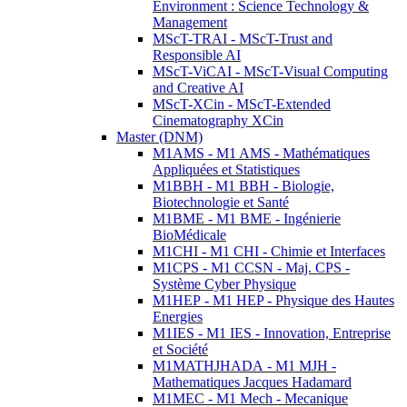
Environment : Science Technology &
Management
MScT-TRAI - MScT-Trust and
Responsible AI
MScT-ViCAI - MScT-Visual Computing
and Creative AI
MScT-XCin - MScT-Extended
Cinematography XCin
Master (DNM)
M1AMS - M1 AMS - Mathématiques
Appliquées et Statistiques
M1BBH - M1 BBH - Biologie,
Biotechnologie et Santé
M1BME - M1 BME - Ingénierie
BioMédicale
M1CHI - M1 CHI - Chimie et Interfaces
M1CPS - M1 CCSN - Maj. CPS -
Système Cyber Physique
M1HEP - M1 HEP - Physique des Hautes
Energies
M1IES - M1 IES - Innovation, Entreprise
et Société
M1MATHJHADA - M1 MJH -
Mathematiques Jacques Hadamard
M1MEC - M1 Mech - Mecanique