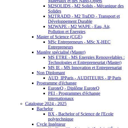
Matériaux et des Nano-Objets
M2SOLIDS - M2 Solids - Mécanique des
Solides
M2TRADD - M2 TraDD - Transport et
Développement Durable
M2WAPE - M2 WAPE - Eau, Air,
Pollution et Énergies
Master of Science (CGE)
MSc Entrepreneurs - MSc X-HEC
Entrepreneurs
Mastère spécialisé (Master)
MS ETRE - MS Energies Renouvelables :
Technologies et Entrepreneuriat (Master)
MS IE - MS Innovation et Entreprenariat
Non Diplomant
AUD_IPParis - AUDITEURS - IP Paris
Programme d'échange
EuroteQ - Diplôme EuroteQ
PEI - Programmes d'échange
internationaux
Catalogue 2024 - 2025
Bachelor
BX - Bachelor of Science de l'Ecole
polytechnique
Cycle Ingénieur