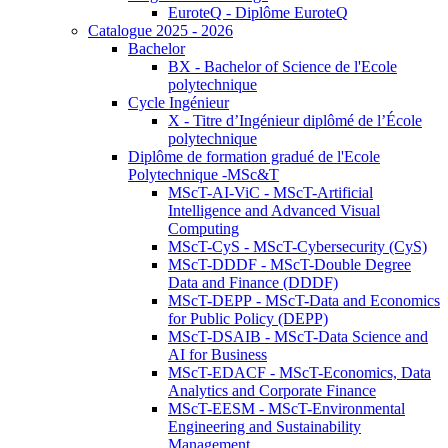
EuroteQ - Diplôme EuroteQ
Catalogue 2025 - 2026
Bachelor
BX - Bachelor of Science de l'Ecole
polytechnique
Cycle Ingénieur
X - Titre d’Ingénieur diplômé de l’École
polytechnique
Diplôme de formation gradué de l'Ecole
Polytechnique -MSc&T
MScT-AI-ViC - MScT-Artificial
Intelligence and Advanced Visual
Computing
MScT-CyS - MScT-Cybersecurity (CyS)
MScT-DDDF - MScT-Double Degree
Data and Finance (DDDF)
MScT-DEPP - MScT-Data and Economics
for Public Policy (DEPP)
MScT-DSAIB - MScT-Data Science and
AI for Business
MScT-EDACF - MScT-Economics, Data
Analytics and Corporate Finance
MScT-EESM - MScT-Environmental
Engineering and Sustainability
Management