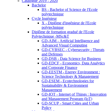
Catalogue 2019 - 2020
Bachelor
BS - Bachelor of Science de l'Ecole
polytechnique
Cycle Ingénieur
X - Diplôme d'ingénieur de l'Ecole
polytechnique
Diplôme de formation gradué de l'Ecole
Polytechnique -MSc&T
GD-AIM - Artificial Intelligence and
Advanced Visual Computing
GD-CYBSEC - Cybersecurity : Threats
and Defenses
GD-DSB - Data Science for Business
GD-EDCF - Economics, Data Analytics
and Corporate Finance
GD-EESTM - Energy Environment :
Science Technology & Management
GD-ESEM - Ecotechnologies for
Sustainability & Environment
Management
GD-IOT - Internet of Things : Innovation
and Management Program (IoT)
GD-SCUP - Smart Cities and Urban
Policy