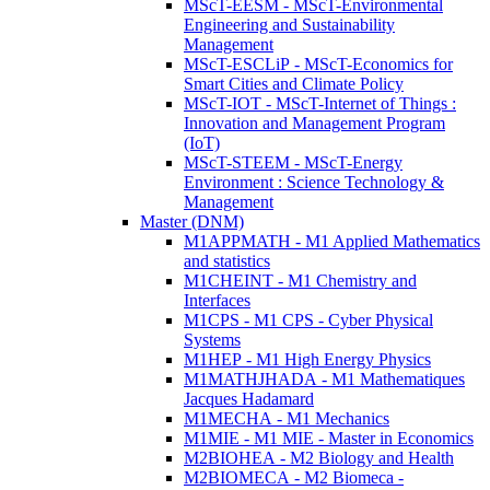
MScT-EESM - MScT-Environmental
Engineering and Sustainability
Management
MScT-ESCLiP - MScT-Economics for
Smart Cities and Climate Policy
MScT-IOT - MScT-Internet of Things :
Innovation and Management Program
(IoT)
MScT-STEEM - MScT-Energy
Environment : Science Technology &
Management
Master (DNM)
M1APPMATH - M1 Applied Mathematics
and statistics
M1CHEINT - M1 Chemistry and
Interfaces
M1CPS - M1 CPS - Cyber Physical
Systems
M1HEP - M1 High Energy Physics
M1MATHJHADA - M1 Mathematiques
Jacques Hadamard
M1MECHA - M1 Mechanics
M1MIE - M1 MIE - Master in Economics
M2BIOHEA - M2 Biology and Health
M2BIOMECA - M2 Biomeca -