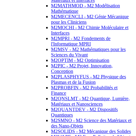
Matériaux et Interfaces
M2MATHMOD - M2 Modélisation
Mathématique
M2MECENCLI - M2 Génie Mécanique
pour les Cliniciens
M2MOCHI - M2 Chimie Moléculaire et
Interfaces
M2MPRI - M2 Fondements de
l'Informatique MPRI
M2MSV - M2 Mathématiques pour les
Sciences du Vivant
M2OPTIM - M2 Optimisation
M2PIC - M2 Projet, Innovation,
Conception
M2PLASPHYFUS - M2 Physique des
Plasmas et de la Fusion
M2PROBFIN - M2 Probabilités et
Finance
M2QNSLMT - M2 Quantique, Lumière,
Matériaux et Nanosciences
M2QUANTDEV - M2 Dispositifs
Quantiques
M2SMNO - M2 Science des Matériaux et
des Nano-Objets
M2SOLIDS - M2 Mécanique des Solides