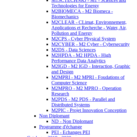
M1SCTECHNRJ - M1 - Sciences and
Technologies for Energy
M2BIOMECA - M2 Biomeca -
Biomechanics
M2CLEAR - CLimat, Environnement,
Applications et Recherche - Water, Air,
Pollution and Energy
M2CPS - Cyber Physical System
M2CYBER - M2 Cyber - Cybersecurity
M2DS - Data Sciences
M2HPDA - M2 HPDA - High
Performance Data Analytics
M2IGD - M2 IGD - Interaction, Graphic
and Design
M2MPRI - M2 MPRI - Foudations of
Computer Science
M2MPRO - M2 MPRO - Operation
Research
M2PDS - M2 PDS - Parallel and
Distributed Systems
M2PIC - Projet Innovation Conception
Non Diplomant
ND - Non Diplomant
Programme d'échange
PEI - Echanges PEI