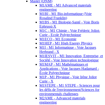
Master (DNM)
M1AME - M1 Advanced materials
engineering
M1BI - M1 Bio-informatique (Voie
Rosalind Franklin)
M1BS - M1 Biologie-Santé - Voie Boris
Ephrussi-X
M1C - M1 Chimie - Voie Fréderic Joliot-
Curie - Ecole Polytechnique
M1ECO - M1 Economie
M1HEP - M1 High Energy Physics
M1I - M1 Informatique - Voie Jacques
Herbrand - X
M1IESVIT - M1 Innovation, Entreprise, et
Société - Voie Innovation technologique
M1MAP - M1 Mathématiques et
Applications - Voie Jacques Hadamard -
École Polytechnique
M1P - M1 Physique - Voie Irène Joliot
Curie - X
M1STEPE - M1 STEPE - Sciences pour
les défis de l'environnement/Sciences for
environmentals challenges
M2AME - Advanced materials
engineering