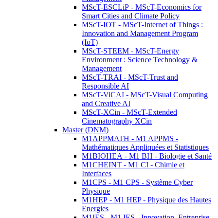
MScT-ESCLiP - MScT-Economics for
Smart Cities and Climate Policy
MScT-IOT - MScT-Internet of Things :
Innovation and Management Program
(IoT)
MScT-STEEM - MScT-Energy
Environment : Science Technology &
Management
MScT-TRAI - MScT-Trust and
Responsible AI
MScT-ViCAI - MScT-Visual Computing
and Creative AI
MScT-XCin - MScT-Extended
Cinematography XCin
Master (DNM)
M1APPMATH - M1 APPMS -
Mathématiques Appliquées et Statistiques
M1BIOHEA - M1 BH - Biologie et Santé
M1CHEINT - M1 CI - Chimie et
Interfaces
M1CPS - M1 CPS - Système Cyber
Physique
M1HEP - M1 HEP - Physique des Hautes
Energies
M1IES - M1 IES - Innovation, Entreprise