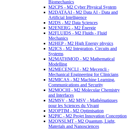
Biomechanics
M2CPS - M2 Cyber Physical System
M2DATAAI - M2 Data AI - Data and
Artificial Intelligence
M2DS - M2 Data Sciences
M2ENERG - M2 Énergie
M2FLUIDS - M2 Fluids - Fluid
Mechanics
M2HEP - M2 High Energy physics
M2ICS - M2 Integration, Circuits and
Systems
M2MATHMOD - M2 Mathematical
Modelling
M2MECENCLI - M2 Mecencli -
Mechanical Engineering for Clinicians
M2MICAS - M2 Machine Learning,
Communications and Security
M2MOCHI - M2 Molecular Chemistry
and Interfaces
M2MSV - M2 MSV - Mathématiques
pour les Sciences du Vivant
M2OPTIM - M2 Optimisation
M2PIC - M2 Projet Innovation Conception
M2QNSLMT - M2 Quantum, Light,
Materials and Nanosciences