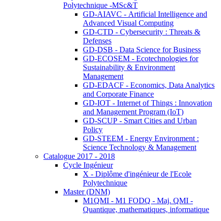
Polytechnique -MSc&T
GD-AIAVC - Artificial Intelligence and
Advanced Visual Computing
GD-CTD - Cybersecurity : Threats &
Defenses
GD-DSB - Data Science for Business
GD-ECOSEM - Ecotechnologies for
Sustainability & Environment
Management
GD-EDACF - Economics, Data Analytics
and Corporate Finance
GD-IOT - Internet of Things : Innovation
and Management Program (IoT)
GD-SCUP - Smart Cities and Urban
Policy
GD-STEEM - Energy Environment :
Science Technology & Management
Catalogue 2017 - 2018
Cycle Ingénieur
X - Diplôme d'ingénieur de l'Ecole
Polytechnique
Master (DNM)
M1QMI - M1 FODQ - Maj. QMI -
Quantique, mathematiques, informatique