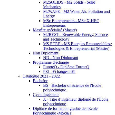
M2SOLIDS - M2 Solids - Solid
Mechanics
M2WAPE - M2 Water, Air, Pollution and
Energy
MSc Entrepreneurs - MSc X-HEC
Entrepreneurs
Mastère spécialisé (Master)
M2REST - Renewable Energy, Science
and Technology
MS ETRE - MS Energies Renouvelables :
Technologies & Entrepreneuriat (Master)
Non Diplomant
ND - Non Diplomant
Programme d'échange
EuroteQ - Diplôme EuroteQ
PEI - Echanges PEI
Catalogue 2021 - 2022
Bachelor
BS - Bachelor of Science de l'Ecole
polytechnique
Cycle Ingénieur
X - Titre d’Ingénieur diplômé de l’École
polytechnique
Diplôme de formation gradué de l'Ecole
Polytechnique -MSc&T