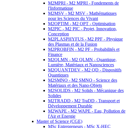
M2MPRI - M2 MPRI - Fondements de
l'Informatique
M2MSV - M2 MSV - Mathématiques
pour les Sciences du Vivant
M2OPTIM - M2 OPT - Optimisation
M2PIC - M2 PIC - Projet, Innovation,
Conception
M2PLASPHYFUS - M2 PPF - Physique
des Plasmas et de la Fusion
M2PROBFIN - M2 PF - Probabilités et
Finance
M2QLMN - M2 QLMN - Quantique,
Lumière, Matériaux et Nanosciences
M2QUANTDEV - M2 QD - Dispositifs
Quantiques
M2SMNO - M2 SMNO - Science des
Matériaux et des Nano-Objets
M2SOLIDS - M2 Solids - Mécanique des
Solides
M2TRADD - M2 TraDD - Transport et
Développement Durable
M2WAPE - M2 WAPE - Eau, Pollution de
l'Air et Energie
Master of Science (CGE)
MSc Entrepreneurs - MSc X-HEC