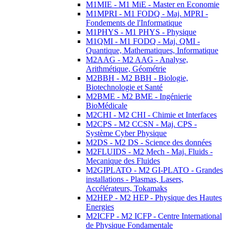
M1MIE - M1 MiE - Master en Economie
M1MPRI - M1 FODQ - Maj. MPRI -
Fondements de l'Informatique
M1PHYS - M1 PHYS - Physique
M1QMI - M1 FODQ - Maj. QMI -
Quantique, Mathematiques, Informatique
M2AAG - M2 AAG - Analyse,
Arithmétique, Géométrie
M2BBH - M2 BBH - Biologie,
Biotechnologie et Santé
M2BME - M2 BME - Ingénierie
BioMédicale
M2CHI - M2 CHI - Chimie et Interfaces
M2CPS - M2 CCSN - Maj. CPS -
Système Cyber Physique
M2DS - M2 DS - Science des données
M2FLUIDS - M2 Mech - Maj. Fluids -
Mecanique des Fluides
M2GIPLATO - M2 GI-PLATO - Grandes
installations - Plasmas, Lasers,
Accélérateurs, Tokamaks
M2HEP - M2 HEP - Physique des Hautes
Energies
M2ICFP - M2 ICFP - Centre International
de Physique Fondamentale