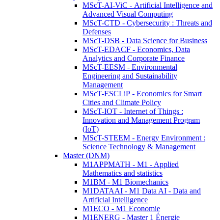
MScT-AI-ViC - Artificial Intelligence and
Advanced Visual Computing
MScT-CTD - Cybersecurity : Threats and
Defenses
MScT-DSB - Data Science for Business
MScT-EDACF - Economics, Data
Analytics and Corporate Finance
MScT-EESM - Environmental
Engineering and Sustainability
Management
MScT-ESCLiP - Economics for Smart
Cities and Climate Policy
MScT-IOT - Internet of Things :
Innovation and Management Program
(IoT)
MScT-STEEM - Energy Environment :
Science Technology & Management
Master (DNM)
M1APPMATH - M1 - Applied
Mathematics and statistics
M1BM - M1 Biomechanics
M1DATAAI - M1 Data AI - Data and
Artificial Intelligence
M1ECO - M1 Economie
M1ENERG - Master 1 Énergie