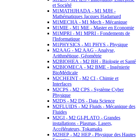
et Société
M1MATHJHADA - M1 MJH -
Mathématiques Jacques Hadamard
M1MECHA - M1 Mech - Mécanique
M1MIE - M1 MiE - Master en Economie
M1MPRI - M1 MPRI - Fondements de
l'Informatique
M1PHYSICS - M1 PHYS - Physique
M2AAG - M2 AAG - Analyse,
Arithmétique, Géométrie
M2BIOHEA - M2 BH - Biologie et Santé
M2BIOMECA - M2 BME - Ingénierie
BioMédicale
M2CHEINT - M2 CI - Chimie et
Interfaces
M2CPS - M2 CPS - Système Cyber
Physique
M2DS - M2 DS - Data Science
M2FLUIDS - M2 Fluids - Mécanique des
Fluides
M2GI - M2 GI-PLATO - Grandes
installations - Plasmas, Lasers,
Accélérateurs, Tokamaks
M2HEP - M2 HEP - Physique des Hautes