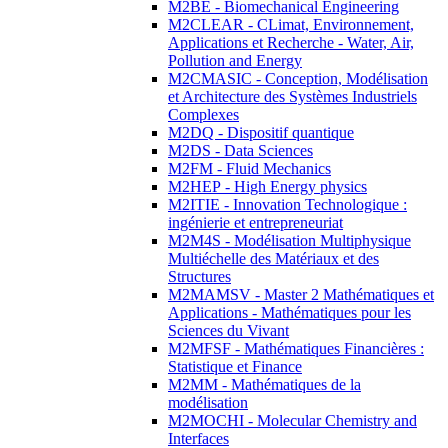
M2BE - Biomechanical Engineering
M2CLEAR - CLimat, Environnement,
Applications et Recherche - Water, Air,
Pollution and Energy
M2CMASIC - Conception, Modélisation
et Architecture des Systèmes Industriels
Complexes
M2DQ - Dispositif quantique
M2DS - Data Sciences
M2FM - Fluid Mechanics
M2HEP - High Energy physics
M2ITIE - Innovation Technologique :
ingénierie et entrepreneuriat
M2M4S - Modélisation Multiphysique
Multiéchelle des Matériaux et des
Structures
M2MAMSV - Master 2 Mathématiques et
Applications - Mathématiques pour les
Sciences du Vivant
M2MFSF - Mathématiques Financières :
Statistique et Finance
M2MM - Mathématiques de la
modélisation
M2MOCHI - Molecular Chemistry and
Interfaces