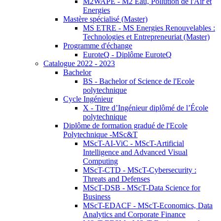
M2WAPE - M2 Eau, Pollution de l'Air et
Energies
Mastère spécialisé (Master)
MS ETRE - MS Energies Renouvelables :
Technologies et Entrepreneuriat (Master)
Programme d'échange
EuroteQ - Diplôme EuroteQ
Catalogue 2022 - 2023
Bachelor
BS - Bachelor of Science de l'Ecole
polytechnique
Cycle Ingénieur
X - Titre d’Ingénieur diplômé de l’École
polytechnique
Diplôme de formation gradué de l'Ecole
Polytechnique -MSc&T
MScT-AI-ViC - MScT-Artificial
Intelligence and Advanced Visual
Computing
MScT-CTD - MScT-Cybersecurity :
Threats and Defenses
MScT-DSB - MScT-Data Science for
Business
MScT-EDACF - MScT-Economics, Data
Analytics and Corporate Finance