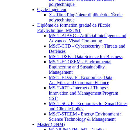
polytechnique
Cycle Ingénieur
X - Titre d’Ingénieur diplômé de l’École
polytechnique
Diplôme de formation gradué de l'Ecole
Polytechnique -MSc&T
MScT-AIAVC - Artificial Intelligence and
Advanced Visual Computing
MScT-CTD - Cybersecurity : Threats and
Defenses
MScT-DSB - Data Science for Business
MScT-ECOSEM - Environmental
Engineering and Sustainability
Management
MScT-EDACF - Economics, Data
Analytics and Corporate Finance
MScT-IOT - Internet of Things :
Innovation and Management Program
(IoT)
MScT-SCUP - Economics for Smart Cities
and Climate Policy
MScT-STEEM - Energy Environment :
Science Technology & Management
Master (DNM)
M1APPMATH - M1 - Applied