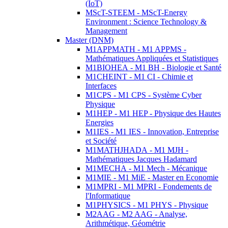
(IoT)
MScT-STEEM - MScT-Energy
Environment : Science Technology &
Management
Master (DNM)
M1APPMATH - M1 APPMS -
Mathématiques Appliquées et Statistiques
M1BIOHEA - M1 BH - Biologie et Santé
M1CHEINT - M1 CI - Chimie et
Interfaces
M1CPS - M1 CPS - Système Cyber
Physique
M1HEP - M1 HEP - Physique des Hautes
Energies
M1IES - M1 IES - Innovation, Entreprise
et Société
M1MATHJHADA - M1 MJH -
Mathématiques Jacques Hadamard
M1MECHA - M1 Mech - Mécanique
M1MIE - M1 MiE - Master en Economie
M1MPRI - M1 MPRI - Fondements de
l'Informatique
M1PHYSICS - M1 PHYS - Physique
M2AAG - M2 AAG - Analyse,
Arithmétique, Géométrie