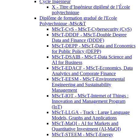
Cycle Ingénieur
X - Titre d’Ingénieur diplômé de l’École
polytechnique
Diplôme de formation gradué de l'Ecole
Polytechnique -MSc&T
MScT-CyS - MScT-Cybersecurity (CyS)
MScT-DDDF - MScT-Double Degree
Data and Finance (DDDF)
MScT-DEPP - MScT-Data and Economics
for Public Policy (DEPP)
MScT-DSAIB - MScT-Data Science and
AI for Business
MScT-EDACF - MScT-Economics, Data
Analytics and Corporate Finance
MScT-EESM - MScT-Environmental
Engineering and Sustainability
Management
MScT-IOT - MScT-Internet of Things :
Innovation and Management Program
(IoT)
MScT-LLGA - Track : Large Language
Models, Graphs and Applications
MScT-MaQI - AI for Markets and
Quantitative Investment (AI-MaQI)
MScT-STEEM - MScT-Energy