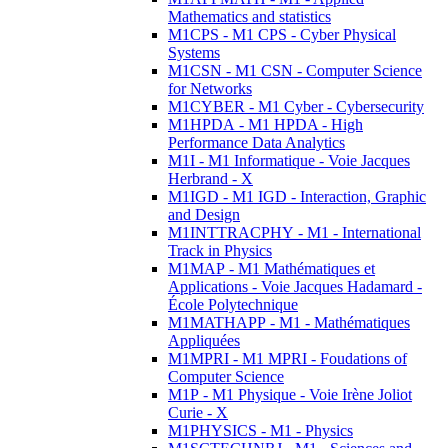
Mathematics and statistics
M1CPS - M1 CPS - Cyber Physical
Systems
M1CSN - M1 CSN - Computer Science
for Networks
M1CYBER - M1 Cyber - Cybersecurity
M1HPDA - M1 HPDA - High
Performance Data Analytics
M1I - M1 Informatique - Voie Jacques
Herbrand - X
M1IGD - M1 IGD - Interaction, Graphic
and Design
M1INTTRACPHY - M1 - International
Track in Physics
M1MAP - M1 Mathématiques et
Applications - Voie Jacques Hadamard -
École Polytechnique
M1MATHAPP - M1 - Mathématiques
Appliquées
M1MPRI - M1 MPRI - Foudations of
Computer Science
M1P - M1 Physique - Voie Irène Joliot
Curie - X
M1PHYSICS - M1 - Physics