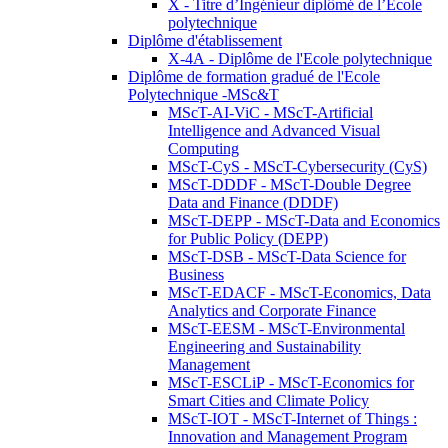
X - Titre d’Ingénieur diplômé de l’École
polytechnique
Diplôme d'établissement
X-4A - Diplôme de l'Ecole polytechnique
Diplôme de formation gradué de l'Ecole
Polytechnique -MSc&T
MScT-AI-ViC - MScT-Artificial
Intelligence and Advanced Visual
Computing
MScT-CyS - MScT-Cybersecurity (CyS)
MScT-DDDF - MScT-Double Degree
Data and Finance (DDDF)
MScT-DEPP - MScT-Data and Economics
for Public Policy (DEPP)
MScT-DSB - MScT-Data Science for
Business
MScT-EDACF - MScT-Economics, Data
Analytics and Corporate Finance
MScT-EESM - MScT-Environmental
Engineering and Sustainability
Management
MScT-ESCLiP - MScT-Economics for
Smart Cities and Climate Policy
MScT-IOT - MScT-Internet of Things :
Innovation and Management Program