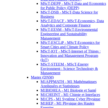
MScT-DEPP - MScT-Data and Economics
for Public Policy (DEPP)
MScT-DSB - MScT-Data Science for
Business
MScT-EDACF - MScT-Economics, Data
Analytics and Corporate Finance
MScT-EESM - MScT-Environmental
Engineering and Sustainability
Management
MScT-ESCLiP - MScT-Economics for
Smart Cities and Climate Policy
MScT-IOT - MScT-Internet of Things :
Innovation and Management Program
(IoT)
MScT-STEEM - MScT-Energy
Environment : Science Technology &
Management
Master (DNM)
M1APPMATH - M1 Mathématiques
Appliquées et Statistiques
M1BIOHEA - M1 Biologie et Santé
M1CHEINT - M1 Chimie et Interfaces
M1CPS - M1 Système Cyber Physique
M1HEP - M1 Physique des Hautes
Energies