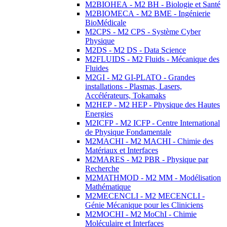
M2BIOHEA - M2 BH - Biologie et Santé
M2BIOMECA - M2 BME - Ingénierie
BioMédicale
M2CPS - M2 CPS - Système Cyber
Physique
M2DS - M2 DS - Data Science
M2FLUIDS - M2 Fluids - Mécanique des
Fluides
M2GI - M2 GI-PLATO - Grandes
installations - Plasmas, Lasers,
Accélérateurs, Tokamaks
M2HEP - M2 HEP - Physique des Hautes
Energies
M2ICFP - M2 ICFP - Centre International
de Physique Fondamentale
M2MACHI - M2 MACHI - Chimie des
Matériaux et Interfaces
M2MARES - M2 PBR - Physique par
Recherche
M2MATHMOD - M2 MM - Modélisation
Mathématique
M2MECENCLI - M2 MECENCLI -
Génie Mécanique pour les Cliniciens
M2MOCHI - M2 MoChI - Chimie
Moléculaire et Interfaces