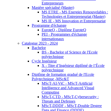
Entrepreneurs
Mastère spécialisé (Master)
MS ETRE - MS Energies Renouvelables :
Technologies et Entrepreneuriat (Master)
MS IE - MS Innovation et Entreprenariat
Programme d'échange
EuroteQ - Diplôme EuroteQ
PEI - Programmes d'échange
internationaux
Catalogue 2023 - 2024
Bachelor
BS - Bachelor of Science de l'Ecole
polytechnique
Cycle Ingénieur
X - Titre d’Ingénieur diplômé de l’École
polytechnique
Diplôme de formation gradué de l'Ecole
Polytechnique -MSc&T
MScT-AI-ViC - MScT-Artificial
Intelligence and Advanced Visual
Computing
MScT-CTD - MScT-Cybersecurity :
Threats and Defenses
MScT-DDDF - MScT-Double Degree
Data and Finance (DDDF)