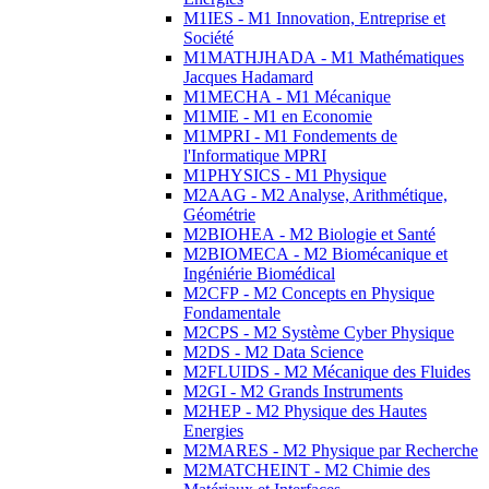
M1IES - M1 Innovation, Entreprise et
Société
M1MATHJHADA - M1 Mathématiques
Jacques Hadamard
M1MECHA - M1 Mécanique
M1MIE - M1 en Economie
M1MPRI - M1 Fondements de
l'Informatique MPRI
M1PHYSICS - M1 Physique
M2AAG - M2 Analyse, Arithmétique,
Géométrie
M2BIOHEA - M2 Biologie et Santé
M2BIOMECA - M2 Biomécanique et
Ingéniérie Biomédical
M2CFP - M2 Concepts en Physique
Fondamentale
M2CPS - M2 Système Cyber Physique
M2DS - M2 Data Science
M2FLUIDS - M2 Mécanique des Fluides
M2GI - M2 Grands Instruments
M2HEP - M2 Physique des Hautes
Energies
M2MARES - M2 Physique par Recherche
M2MATCHEINT - M2 Chimie des