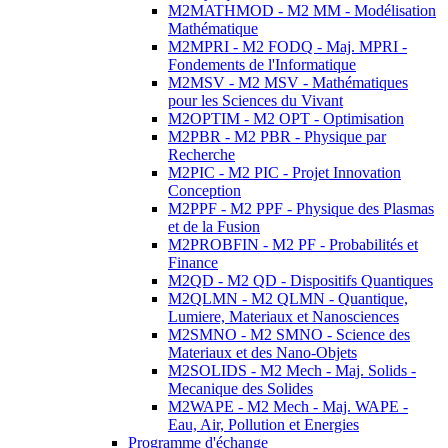
M2MATHMOD - M2 MM - Modélisation
Mathématique
M2MPRI - M2 FODQ - Maj. MPRI -
Fondements de l'Informatique
M2MSV - M2 MSV - Mathématiques
pour les Sciences du Vivant
M2OPTIM - M2 OPT - Optimisation
M2PBR - M2 PBR - Physique par
Recherche
M2PIC - M2 PIC - Projet Innovation
Conception
M2PPF - M2 PPF - Physique des Plasmas
et de la Fusion
M2PROBFIN - M2 PF - Probabilités et
Finance
M2QD - M2 QD - Dispositifs Quantiques
M2QLMN - M2 QLMN - Quantique,
Lumiere, Materiaux et Nanosciences
M2SMNO - M2 SMNO - Science des
Materiaux et des Nano-Objets
M2SOLIDS - M2 Mech - Maj. Solids -
Mecanique des Solides
M2WAPE - M2 Mech - Maj. WAPE -
Eau, Air, Pollution et Energies
Programme d'échange