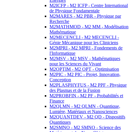
Energies
M2ICFP - M2 ICFP - Centre International
de Physique Fondamentale
M2MARES - M2 PBR - Physique par
Recherche
M2MATHMOD - M2 MM - Modélisation
Mathématique
M2MECENCLI - M2 MECENCLI -
Génie Mécanique pour les Cliniciens
M2MPRI - M2 MPRI - Fondements de
l'Informatique
M2MSV - M2 MSV - Mathématiques
pour les Sciences du Vivant
M2OPTIM - M2 OPT - Optimisation
M2PIC - M2 PIC - Projet, Innovation,
Conception
M2PLASPHYFUS - M2 PPF - Physique
des Plasmas et de la Fusion
M2PROBFIN - M2 PF - Probabilités et
Finance
M2QLMN - M2 QLMN - Quantique,
Lumière, Matériaux et Nanosciences
M2QUANTDEV - M2 QD - Dispositifs
Quantiques
M2SMNO - M2 SMNO - Science des