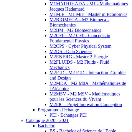
M1MATHJHADA - M1 - Mathematiques
Jacques Hadamard
M1MIE - M1 MiE - Master in Economics
M2BIOMECA - M2 Biomeca -
Biomechanics
M2BM - M2 Biomechanics
M2CFP - M2 CFP - Concepts in
Fundamental Physics
M2CPS - Cyber Physical System
M2DS - Data Sciences
M2ENERG - Master 2 Énergie
M2FLUIDS - M2 Fluids - Fluid
Mechanics
M2IGD - M2 IGD - Interaction, Graphic
and Design
M2MDA - M2 MdA - Mathématiques de
l'Aléatoire
M2MSV - M2 MSV - Mathématiques
pour les Sciences du Vivant
M2PIC - Projet Innovation Conception
Programme d'échange
PEI - Echanges PEI
Catalogue 2020 - 2021
Bachelor
BS - Bachelor of Science de l'Ecole