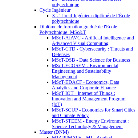
polytechnique
Cycle Ingénieur
X - Titre d’Ingénieur diplômé de l’École
polytechnique
Diplôme de formation gradué de l'Ecole
Polytechnique -MSc&T
MScT-AIAVC - Artificial Intelligence and
Advanced Visual Computing
MScT-CTD - Cybersecurity : Threats and
Defenses
MScT-DSB - Data Science for Business
MScT-ECOSEM - Environmental
Engineering and Sustainability
Management
MScT-EDACF - Economics, Data
Analytics and Corporate Finance
MScT-IOT - Internet of Things :
Innovation and Management Program
(IoT)
MScT-SCUP - Economics for Smart Cities
and Climate Policy
MScT-STEEM - Energy Environment :
Science Technology & Management
Master (DNM)
M1APPMATH - M1 - Applied