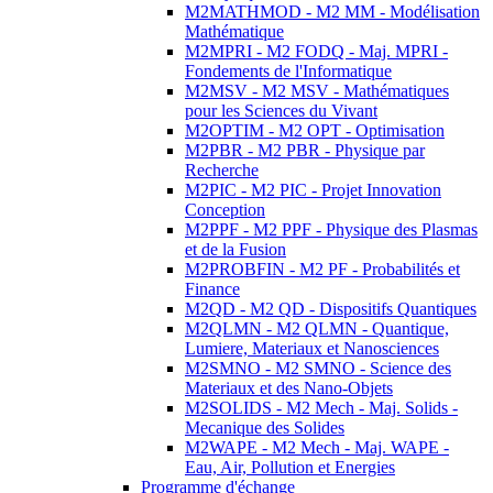
M2MATHMOD - M2 MM - Modélisation
Mathématique
M2MPRI - M2 FODQ - Maj. MPRI -
Fondements de l'Informatique
M2MSV - M2 MSV - Mathématiques
pour les Sciences du Vivant
M2OPTIM - M2 OPT - Optimisation
M2PBR - M2 PBR - Physique par
Recherche
M2PIC - M2 PIC - Projet Innovation
Conception
M2PPF - M2 PPF - Physique des Plasmas
et de la Fusion
M2PROBFIN - M2 PF - Probabilités et
Finance
M2QD - M2 QD - Dispositifs Quantiques
M2QLMN - M2 QLMN - Quantique,
Lumiere, Materiaux et Nanosciences
M2SMNO - M2 SMNO - Science des
Materiaux et des Nano-Objets
M2SOLIDS - M2 Mech - Maj. Solids -
Mecanique des Solides
M2WAPE - M2 Mech - Maj. WAPE -
Eau, Air, Pollution et Energies
Programme d'échange