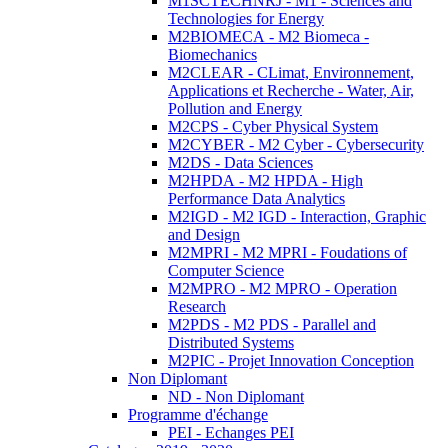
M1SCTECHNRJ - M1 - Sciences and
Technologies for Energy
M2BIOMECA - M2 Biomeca -
Biomechanics
M2CLEAR - CLimat, Environnement,
Applications et Recherche - Water, Air,
Pollution and Energy
M2CPS - Cyber Physical System
M2CYBER - M2 Cyber - Cybersecurity
M2DS - Data Sciences
M2HPDA - M2 HPDA - High
Performance Data Analytics
M2IGD - M2 IGD - Interaction, Graphic
and Design
M2MPRI - M2 MPRI - Foudations of
Computer Science
M2MPRO - M2 MPRO - Operation
Research
M2PDS - M2 PDS - Parallel and
Distributed Systems
M2PIC - Projet Innovation Conception
Non Diplomant
ND - Non Diplomant
Programme d'échange
PEI - Echanges PEI