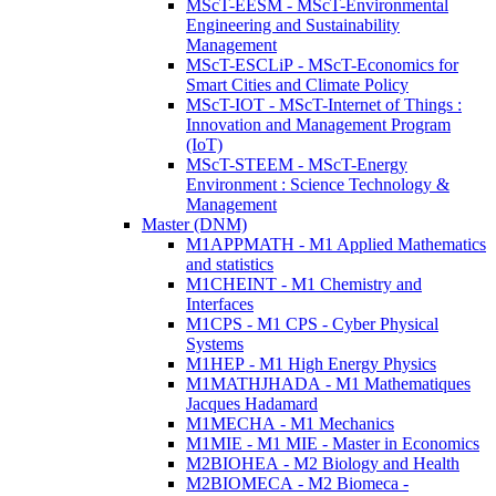
MScT-EESM - MScT-Environmental
Engineering and Sustainability
Management
MScT-ESCLiP - MScT-Economics for
Smart Cities and Climate Policy
MScT-IOT - MScT-Internet of Things :
Innovation and Management Program
(IoT)
MScT-STEEM - MScT-Energy
Environment : Science Technology &
Management
Master (DNM)
M1APPMATH - M1 Applied Mathematics
and statistics
M1CHEINT - M1 Chemistry and
Interfaces
M1CPS - M1 CPS - Cyber Physical
Systems
M1HEP - M1 High Energy Physics
M1MATHJHADA - M1 Mathematiques
Jacques Hadamard
M1MECHA - M1 Mechanics
M1MIE - M1 MIE - Master in Economics
M2BIOHEA - M2 Biology and Health
M2BIOMECA - M2 Biomeca -