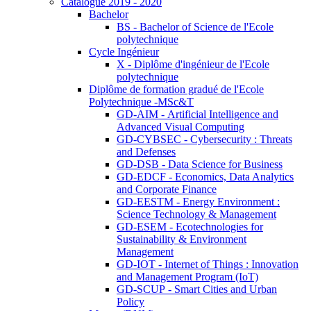
Catalogue 2019 - 2020
Bachelor
BS - Bachelor of Science de l'Ecole
polytechnique
Cycle Ingénieur
X - Diplôme d'ingénieur de l'Ecole
polytechnique
Diplôme de formation gradué de l'Ecole
Polytechnique -MSc&T
GD-AIM - Artificial Intelligence and
Advanced Visual Computing
GD-CYBSEC - Cybersecurity : Threats
and Defenses
GD-DSB - Data Science for Business
GD-EDCF - Economics, Data Analytics
and Corporate Finance
GD-EESTM - Energy Environment :
Science Technology & Management
GD-ESEM - Ecotechnologies for
Sustainability & Environment
Management
GD-IOT - Internet of Things : Innovation
and Management Program (IoT)
GD-SCUP - Smart Cities and Urban
Policy