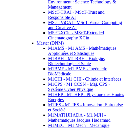
Environment : Science Technology &
Management
MScT-TRAI - MScT-Trust and
Responsible AI
MScT-ViCAI - MScT-Visual Computing
and Creative AI
MScT-XCin - MScT-Extended
Cinematography XCin
Master (DNM)
M1AMS - M1 AMS - Mathématiques
Appliquées et Statistiques
M1BBH - M1 BBH - Biologie,
Biotechnologie et Santé
M1BME - M1 BME - Ingénierie
BioMédicale
M1CHI - M1 CHI - Chimie et Interfaces
M1CPS - M1 CCSN - Maj. CPS -
Système Cyber Physique
M1HEP - M1 HEP - Physique des Hautes
Energies
M1IES - M1 IES - Innovation, Entreprise
et Société
M1MATHJHADA - M1 MJH -
Mathematiques Jacques Hadamard
M1MEC - M1 Mech - Mecanique