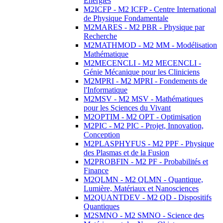
Energies
M2ICFP - M2 ICFP - Centre International
de Physique Fondamentale
M2MARES - M2 PBR - Physique par
Recherche
M2MATHMOD - M2 MM - Modélisation
Mathématique
M2MECENCLI - M2 MECENCLI -
Génie Mécanique pour les Cliniciens
M2MPRI - M2 MPRI - Fondements de
l'Informatique
M2MSV - M2 MSV - Mathématiques
pour les Sciences du Vivant
M2OPTIM - M2 OPT - Optimisation
M2PIC - M2 PIC - Projet, Innovation,
Conception
M2PLASPHYFUS - M2 PPF - Physique
des Plasmas et de la Fusion
M2PROBFIN - M2 PF - Probabilités et
Finance
M2QLMN - M2 QLMN - Quantique,
Lumière, Matériaux et Nanosciences
M2QUANTDEV - M2 QD - Dispositifs
Quantiques
M2SMNO - M2 SMNO - Science des