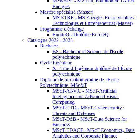
M2WAPE - M2 Eau, Pollution de l'Air et
Energies
Mastère spécialisé (Master)
MS ETRE - MS Energies Renouvelables :
Technologies et Entrepreneuriat (Master)
Programme d'échange
EuroteQ - Diplôme EuroteQ
Catalogue 2022 - 2023
Bachelor
BS - Bachelor of Science de l'Ecole
polytechnique
Cycle Ingénieur
X - Titre d’Ingénieur diplômé de l’École
polytechnique
Diplôme de formation gradué de l'Ecole
Polytechnique -MSc&T
MScT-AI-ViC - MScT-Artificial
Intelligence and Advanced Visual
Computing
MScT-CTD - MScT-Cybersecurity :
Threats and Defenses
MScT-DSB - MScT-Data Science for
Business
MScT-EDACF - MScT-Economics, Data
Analytics and Corporate Finance