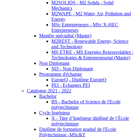
M2SOLIDS - M2 Solids - Solid
Mechanics
M2WAPE - M2 Water, Air, Pollution and
Energy
MSc Entrepreneurs - MSc X-HEC
Entrepreneurs
Mastère spécialisé (Master)
M2REST - Renewable Energy, Science
and Technology
MS ETRE - MS Energies Renouvelables :
Technologies & Entrepreneuriat (Master)
Non Diplomant
ND - Non Diplomant
Programme d'échange
EuroteQ - Diplôme EuroteQ
PEI - Echanges PEI
Catalogue 2021 - 2022
Bachelor
BS - Bachelor of Science de l'Ecole
polytechnique
Cycle Ingénieur
X - Titre d’Ingénieur diplômé de l’École
polytechnique
Diplôme de formation gradué de l'Ecole
Polytechnique -MSc&T