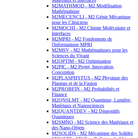
Matériaux et Interfaces
M2MATHMOD - M2 Modélisation
Mathématique
M2MECENCLI - M2 Génie Mécanique
pour les Cliniciens
M2MOCHI - M2 Chimie Moléculaire et
Interfaces
M2MPRI - M2 Fondements de
l'Informatique MPRI
M2MSV - M2 Mathématiques pour les
Sciences du Vivant
M2OPTIM - M2 Optimisation
M2PIC - M2 Projet, Innovation,
Conception
M2PLASPHYFUS - M2 Physique des
Plasmas et de la Fusion
M2PROBFIN - M2 Probabilités et
Finance
M2QNSLMT - M2 Quantique, Lumière,
Matériaux et Nanosciences
M2QUANTDEV - M2 Dispositifs
Quantiques
M2SMNO - M2 Science des Matériaux et
des Nano-Objets
M2SOLIDS - M2 Mécanique des Solides