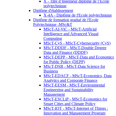
X - Titre d’Ingénieur diplômé de l’École
polytechnique
Diplôme d'établissement
X-4A - Diplôme de l'Ecole polytechnique
Diplôme de formation gradué de l'Ecole
Polytechnique -MSc&T
MScT-AI-ViC - MScT-Artificial
Intelligence and Advanced Visual
Computing
MScT-CyS - MScT-Cybersecurity (CyS)
MScT-DDDF - MScT-Double Degree
Data and Finance (DDDF)
MScT-DEPP - MScT-Data and Economics
for Public Policy (DEPP)
MScT-DSB - MScT-Data Science for
Business
MScT-EDACF - MScT-Economics, Data
Analytics and Corporate Finance
MScT-EESM - MScT-Environmental
Engineering and Sustainability
Management
MScT-ESCLiP - MScT-Economics for
Smart Cities and Climate Policy
MScT-IOT - MScT-Internet of Things :
Innovation and Management Program