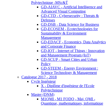
Polytechnique -MSc&T
GD-AIAVC - Artificial Intelligence and
Advanced Visual Computing
GD-CTD - Cybersecurity : Threats &
Defenses
GD-DSB - Data Science for Business
GD-ECOSEM - Ecotechnologies for
Sustainability & Environment
Management
GD-EDACF - Economics, Data Analytics
and Corporate Finance
GD-IOT - Internet of Things : Innovation
and Management Program (IoT)
GD-SCUP - Smart Cities and Urban
Policy
GD-STEEM - Energy Environment :
Science Technology & Management
Catalogue 2017 - 2018
Cycle Ingénieur
X - Diplôme d'ingénieur de l'Ecole
Polytechnique
Master (DNM)
M1QMI - M1 FODQ - Maj. QMI -
Quantique, mathematiques, informatique