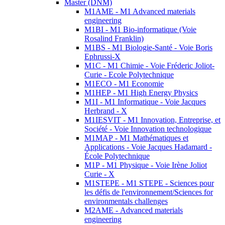
Master (DNM)
M1AME - M1 Advanced materials
engineering
M1BI - M1 Bio-informatique (Voie
Rosalind Franklin)
M1BS - M1 Biologie-Santé - Voie Boris
Ephrussi-X
M1C - M1 Chimie - Voie Fréderic Joliot-
Curie - Ecole Polytechnique
M1ECO - M1 Economie
M1HEP - M1 High Energy Physics
M1I - M1 Informatique - Voie Jacques
Herbrand - X
M1IESVIT - M1 Innovation, Entreprise, et
Société - Voie Innovation technologique
M1MAP - M1 Mathématiques et
Applications - Voie Jacques Hadamard -
École Polytechnique
M1P - M1 Physique - Voie Irène Joliot
Curie - X
M1STEPE - M1 STEPE - Sciences pour
les défis de l'environnement/Sciences for
environmentals challenges
M2AME - Advanced materials
engineering