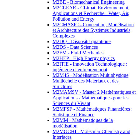
M2BE - Biomechanical Engineering
M2CLEAR - CLimat, Environnement,
Applications et Recherche - Water, Air,
Pollution and Energy
M2CMASIC - Conception, Modélisation
et Architecture des Systèmes Industriels
Complexes
M2DQ - Dispositif quantique
M2DS - Data Sciences
M2FM - Fluid Mechanics
M2HEP - High Energy physics
M2ITIE - Innovation Technologique :
ingénierie et entrepreneuriat
M2M4S - Modélisation Multiphysique
Multiéchelle des Matériaux et des
Structures
M2MAMSV - Master 2 Mathématiques et
Applications - Mathématiques pour les
Sciences du Vivant
M2MFSF - Mathématiques Financières :
Statistique et Finance
M2MM - Mathématiques de la
modélisation
M2MOCHI - Molecular Chemistry and
Interfaces