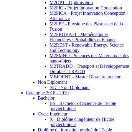
M2OPT - Optimisation
M2PIC - Projet Innovation Conception
M2PICA - Projet Innovation Conception -
Alternance
M2PPF - Physique des Plasmas et de la
Fusion
M2PROBAFI - Mathématiques
Financières : Probabilités et Finance
M2REST - Renewable Energy, Science
and Technology
M2SMNO - Sciences des Matériaux et des
nano-objets
M2TRADD - Transport et Développement
Durable - TRADD
MBIOENT - Master Bio-entrepreneur
Non Diplomant
ND - Non Diplomant
Catalogue 2018 - 2019
Bachelor
BS - Bachelor of Science de l'Ecole
polytechnique
Cycle Ingénieur
X - Diplôme d'ingénieur de l'Ecole
polytechnique
Diplôme de formation gradué de l'Ecole