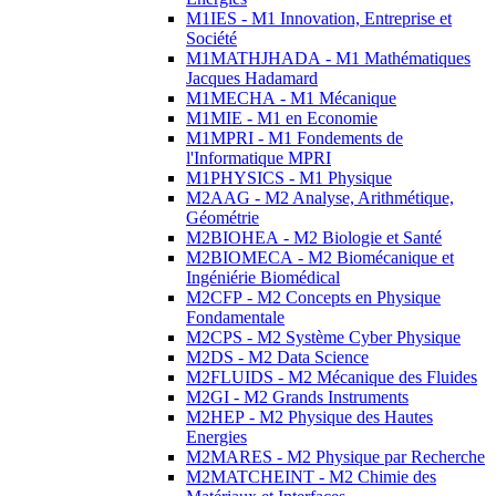
M1IES - M1 Innovation, Entreprise et
Société
M1MATHJHADA - M1 Mathématiques
Jacques Hadamard
M1MECHA - M1 Mécanique
M1MIE - M1 en Economie
M1MPRI - M1 Fondements de
l'Informatique MPRI
M1PHYSICS - M1 Physique
M2AAG - M2 Analyse, Arithmétique,
Géométrie
M2BIOHEA - M2 Biologie et Santé
M2BIOMECA - M2 Biomécanique et
Ingéniérie Biomédical
M2CFP - M2 Concepts en Physique
Fondamentale
M2CPS - M2 Système Cyber Physique
M2DS - M2 Data Science
M2FLUIDS - M2 Mécanique des Fluides
M2GI - M2 Grands Instruments
M2HEP - M2 Physique des Hautes
Energies
M2MARES - M2 Physique par Recherche
M2MATCHEINT - M2 Chimie des