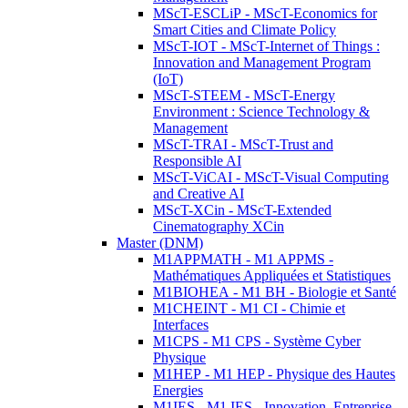
MScT-ESCLiP - MScT-Economics for
Smart Cities and Climate Policy
MScT-IOT - MScT-Internet of Things :
Innovation and Management Program
(IoT)
MScT-STEEM - MScT-Energy
Environment : Science Technology &
Management
MScT-TRAI - MScT-Trust and
Responsible AI
MScT-ViCAI - MScT-Visual Computing
and Creative AI
MScT-XCin - MScT-Extended
Cinematography XCin
Master (DNM)
M1APPMATH - M1 APPMS -
Mathématiques Appliquées et Statistiques
M1BIOHEA - M1 BH - Biologie et Santé
M1CHEINT - M1 CI - Chimie et
Interfaces
M1CPS - M1 CPS - Système Cyber
Physique
M1HEP - M1 HEP - Physique des Hautes
Energies
M1IES - M1 IES - Innovation, Entreprise