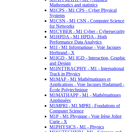
Mathematics and statistics
M1CPS - M1 CPS - Cyber Physical
Systems
M1CSN - M1 CSN - Computer Science
for Networks
M1CYBER - M1 Cyber - Cybersecurity
M1HPDA - M1 HPDA - High
Performance Data Analytics
M1I - M1 Informatique - Voie Jacques
Herbrand - X
M1IGD - M1 IGD - Interaction, Graphic
and Design
M1INTTRACPHY - M1 - International
Track in Physics
M1MAP - M1 Mathématiques et
Applications - Voie Jacques Hadamard -
École Polytechnique
M1MATHAPP - M1 - Mathématiques
Appliquées
M1MPRI - M1 MPRI - Foudations of
Computer Science
M1P - M1 Physique - Voie Irène Joliot
Curie - X
M1PHYSICS - M1 - Physics