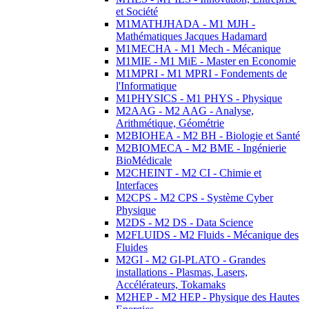
et Société
M1MATHJHADA - M1 MJH -
Mathématiques Jacques Hadamard
M1MECHA - M1 Mech - Mécanique
M1MIE - M1 MiE - Master en Economie
M1MPRI - M1 MPRI - Fondements de
l'Informatique
M1PHYSICS - M1 PHYS - Physique
M2AAG - M2 AAG - Analyse,
Arithmétique, Géométrie
M2BIOHEA - M2 BH - Biologie et Santé
M2BIOMECA - M2 BME - Ingénierie
BioMédicale
M2CHEINT - M2 CI - Chimie et
Interfaces
M2CPS - M2 CPS - Système Cyber
Physique
M2DS - M2 DS - Data Science
M2FLUIDS - M2 Fluids - Mécanique des
Fluides
M2GI - M2 GI-PLATO - Grandes
installations - Plasmas, Lasers,
Accélérateurs, Tokamaks
M2HEP - M2 HEP - Physique des Hautes