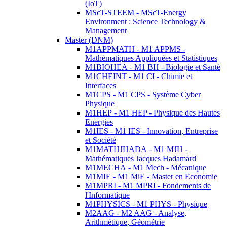
(IoT)
MScT-STEEM - MScT-Energy
Environment : Science Technology &
Management
Master (DNM)
M1APPMATH - M1 APPMS -
Mathématiques Appliquées et Statistiques
M1BIOHEA - M1 BH - Biologie et Santé
M1CHEINT - M1 CI - Chimie et
Interfaces
M1CPS - M1 CPS - Système Cyber
Physique
M1HEP - M1 HEP - Physique des Hautes
Energies
M1IES - M1 IES - Innovation, Entreprise
et Société
M1MATHJHADA - M1 MJH -
Mathématiques Jacques Hadamard
M1MECHA - M1 Mech - Mécanique
M1MIE - M1 MiE - Master en Economie
M1MPRI - M1 MPRI - Fondements de
l'Informatique
M1PHYSICS - M1 PHYS - Physique
M2AAG - M2 AAG - Analyse,
Arithmétique, Géométrie