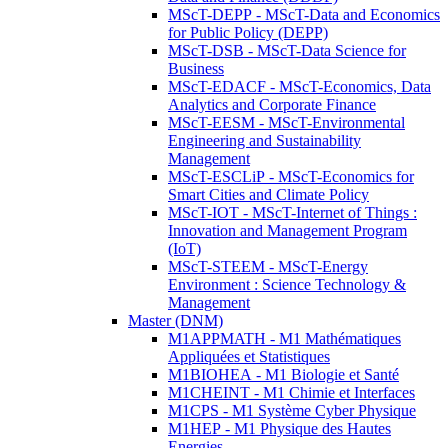
MScT-DEPP - MScT-Data and Economics
for Public Policy (DEPP)
MScT-DSB - MScT-Data Science for
Business
MScT-EDACF - MScT-Economics, Data
Analytics and Corporate Finance
MScT-EESM - MScT-Environmental
Engineering and Sustainability
Management
MScT-ESCLiP - MScT-Economics for
Smart Cities and Climate Policy
MScT-IOT - MScT-Internet of Things :
Innovation and Management Program
(IoT)
MScT-STEEM - MScT-Energy
Environment : Science Technology &
Management
Master (DNM)
M1APPMATH - M1 Mathématiques
Appliquées et Statistiques
M1BIOHEA - M1 Biologie et Santé
M1CHEINT - M1 Chimie et Interfaces
M1CPS - M1 Système Cyber Physique
M1HEP - M1 Physique des Hautes
Energies