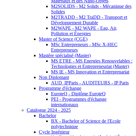
Matériaux et des Nano-Objets
M2SOLIDS - M2 Solids - Mécanique des
Solides
M2TRADD - M2 TraDD - Transport et
Développement Durable
M2WAPE - M2 WAPE - Eau, Air,
Pollution et Énergies
Master of Science (CGE)
MSc Entrepreneurs - MSc X-HEC
Entrepreneurs
Mastère spécialisé (Master)
MS ETRE - MS Energies Renouvelables :
Technologies et Entrepreneuriat (Master)
MS IE - MS Innovation et Entreprenariat
Non Diplomant
AUD_IPParis - AUDITEURS - IP Paris
Programme d'échange
EuroteQ - Diplôme EuroteQ
PEI - Programmes d'échange
internationaux
Catalogue 2024 - 2025
Bachelor
BX - Bachelor of Science de l'Ecole
polytechnique
Cycle Ingénieur