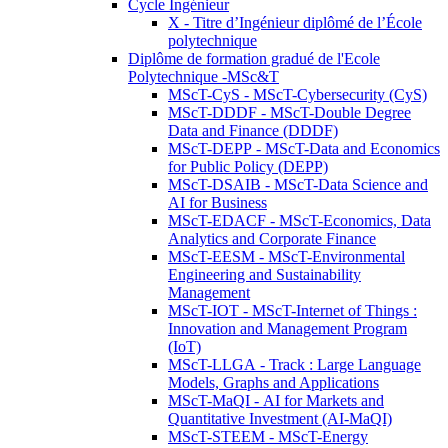
Cycle Ingénieur
X - Titre d’Ingénieur diplômé de l’École
polytechnique
Diplôme de formation gradué de l'Ecole
Polytechnique -MSc&T
MScT-CyS - MScT-Cybersecurity (CyS)
MScT-DDDF - MScT-Double Degree
Data and Finance (DDDF)
MScT-DEPP - MScT-Data and Economics
for Public Policy (DEPP)
MScT-DSAIB - MScT-Data Science and
AI for Business
MScT-EDACF - MScT-Economics, Data
Analytics and Corporate Finance
MScT-EESM - MScT-Environmental
Engineering and Sustainability
Management
MScT-IOT - MScT-Internet of Things :
Innovation and Management Program
(IoT)
MScT-LLGA - Track : Large Language
Models, Graphs and Applications
MScT-MaQI - AI for Markets and
Quantitative Investment (AI-MaQI)
MScT-STEEM - MScT-Energy