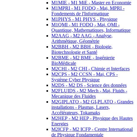
M1MIE - M1 MiE - Master en Economie
M1MPRI - M1 FODQ - Maj. MPRI -
Fondements de l'Informatique
M1PHYS - M1 PHYS - Physique
M1QMI - M1 FODQ - Maj. QMI -
Quantique, Mathematiques, Informatique
M2AAG - M2 AAG - Analyse,
Arithmétique, Géométrie
M2BBH - M2 BBH - Biologie,
Biotechnologie et Santé
M2BME - M2 BME - Ingénierie
BioMédicale
M2CHI - M2 CHI - Chimie et Interfaces
M2CPS - M2 CCSN - Maj. CPS -
Système Cyber Physique
M2DS - M2 DS - Science des données
M2FLUIDS - M2 Mech - Maj. Fluids -
Mecanique des Fluides
M2GIPLATO - M2 GI-PLATO - Grandes
installations - Plasmas, Lasers,
Accélérateurs, Tokamaks
M2HEP - M2 HEP - Physique des Hautes
Energies
M2ICFP - M2 ICFP - Centre International
de Physique Fondamentale