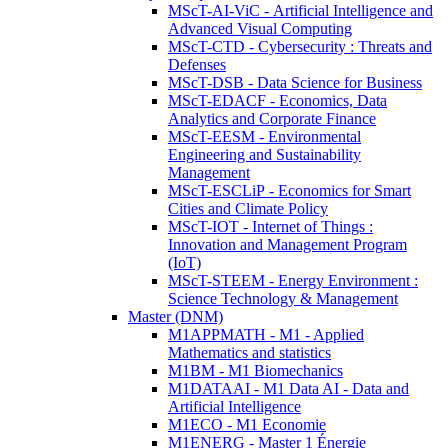
MScT-AI-ViC - Artificial Intelligence and
Advanced Visual Computing
MScT-CTD - Cybersecurity : Threats and
Defenses
MScT-DSB - Data Science for Business
MScT-EDACF - Economics, Data
Analytics and Corporate Finance
MScT-EESM - Environmental
Engineering and Sustainability
Management
MScT-ESCLiP - Economics for Smart
Cities and Climate Policy
MScT-IOT - Internet of Things :
Innovation and Management Program
(IoT)
MScT-STEEM - Energy Environment :
Science Technology & Management
Master (DNM)
M1APPMATH - M1 - Applied
Mathematics and statistics
M1BM - M1 Biomechanics
M1DATAAI - M1 Data AI - Data and
Artificial Intelligence
M1ECO - M1 Economie
M1ENERG - Master 1 Énergie