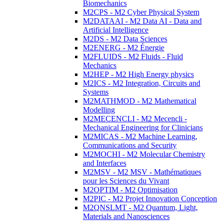
Biomechanics
M2CPS - M2 Cyber Physical System
M2DATAAI - M2 Data AI - Data and
Artificial Intelligence
M2DS - M2 Data Sciences
M2ENERG - M2 Énergie
M2FLUIDS - M2 Fluids - Fluid
Mechanics
M2HEP - M2 High Energy physics
M2ICS - M2 Integration, Circuits and
Systems
M2MATHMOD - M2 Mathematical
Modelling
M2MECENCLI - M2 Mecencli -
Mechanical Engineering for Clinicians
M2MICAS - M2 Machine Learning,
Communications and Security
M2MOCHI - M2 Molecular Chemistry
and Interfaces
M2MSV - M2 MSV - Mathématiques
pour les Sciences du Vivant
M2OPTIM - M2 Optimisation
M2PIC - M2 Projet Innovation Conception
M2QNSLMT - M2 Quantum, Light,
Materials and Nanosciences