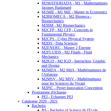
M1MATHJHADA - M1 - Mathematiques
Jacques Hadamard
M1MIE - M1 MiE - Master in Economics
M2BIOMECA - M2 Biomeca -
Biomechanics
M2BM - M2 Biomechanics
M2CFP - M2 CFP - Concepts in
Fundamental Physics
M2CPS - Cyber Physical System
M2DS - Data Sciences
M2ENERG - Master 2 Énergie
M2FLUIDS - M2 Fluids - Fluid
Mechanics
M2IGD - M2 IGD - Interaction, Graphic
and Design
M2MDA - M2 MdA - Mathématiques de
l'Aléatoire
M2MSV - M2 MSV - Mathématiques
pour les Sciences du Vivant
M2PIC - Projet Innovation Conception
Programme d'échange
PEI - Echanges PEI
Catalogue 2020 - 2021
Bachelor
BS - Bachelor of Science de l'Ecole