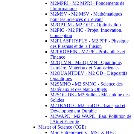
M2MPRI - M2 MPRI - Fondements de
l'Informatique
M2MSV - M2 MSV - Mathématiques
pour les Sciences du Vivant
M2OPTIM - M2 OPT - Optimisation
M2PIC - M2 PIC - Projet, Innovation,
Conception
M2PLASPHYFUS - M2 PPF - Physique
des Plasmas et de la Fusion
M2PROBFIN - M2 PF - Probabilités et
Finance
M2QLMN - M2 QLMN - Quantique,
Lumière, Matériaux et Nanosciences
M2QUANTDEV - M2 QD - Dispositifs
Quantiques
M2SMNO - M2 SMNO - Science des
Matériaux et des Nano-Objets
M2SOLIDS - M2 Solids - Mécanique des
Solides
M2TRADD - M2 TraDD - Transport et
Développement Durable
M2WAPE - M2 WAPE - Eau, Pollution de
l'Air et Energie
Master of Science (CGE)
MSc Entrepreneurs - MSc X-HEC