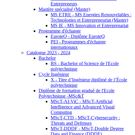
Entrepreneurs
Mastère spécialisé (Master)
MS ETRE - MS Energies Renouvelables :
Technologies et Entrepreneuriat (Master)
MS IE - MS Innovation et Entreprenariat
Programme d'échange
EuroteQ - Diplôme EuroteQ
PEI - Programmes d'échange
internationaux
Catalogue 2023 - 2024
Bachelor
BS - Bachelor of Science de l'Ecole
polytechnique
Cycle Ingénieur
X - Titre d’Ingénieur diplômé de l’École
polytechnique
Diplôme de formation gradué de l'Ecole
Polytechnique -MSc&T
MScT-AI-ViC - MScT-Artificial
Intelligence and Advanced Visual
Computing
MScT-CTD - MScT-Cybersecurity :
Threats and Defenses
MScT-DDDF - MScT-Double Degree
Data and Finance (DDDF)