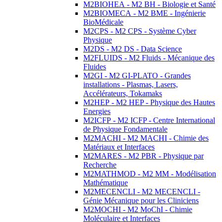
M2BIOHEA - M2 BH - Biologie et Santé
M2BIOMECA - M2 BME - Ingénierie
BioMédicale
M2CPS - M2 CPS - Système Cyber
Physique
M2DS - M2 DS - Data Science
M2FLUIDS - M2 Fluids - Mécanique des
Fluides
M2GI - M2 GI-PLATO - Grandes
installations - Plasmas, Lasers,
Accélérateurs, Tokamaks
M2HEP - M2 HEP - Physique des Hautes
Energies
M2ICFP - M2 ICFP - Centre International
de Physique Fondamentale
M2MACHI - M2 MACHI - Chimie des
Matériaux et Interfaces
M2MARES - M2 PBR - Physique par
Recherche
M2MATHMOD - M2 MM - Modélisation
Mathématique
M2MECENCLI - M2 MECENCLI -
Génie Mécanique pour les Cliniciens
M2MOCHI - M2 MoChI - Chimie
Moléculaire et Interfaces