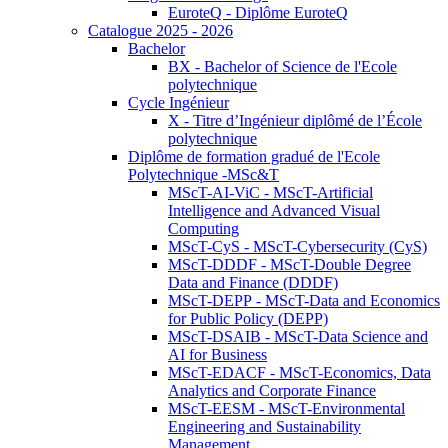
EuroteQ - Diplôme EuroteQ
Catalogue 2025 - 2026
Bachelor
BX - Bachelor of Science de l'Ecole
polytechnique
Cycle Ingénieur
X - Titre d’Ingénieur diplômé de l’École
polytechnique
Diplôme de formation gradué de l'Ecole
Polytechnique -MSc&T
MScT-AI-ViC - MScT-Artificial
Intelligence and Advanced Visual
Computing
MScT-CyS - MScT-Cybersecurity (CyS)
MScT-DDDF - MScT-Double Degree
Data and Finance (DDDF)
MScT-DEPP - MScT-Data and Economics
for Public Policy (DEPP)
MScT-DSAIB - MScT-Data Science and
AI for Business
MScT-EDACF - MScT-Economics, Data
Analytics and Corporate Finance
MScT-EESM - MScT-Environmental
Engineering and Sustainability
Management