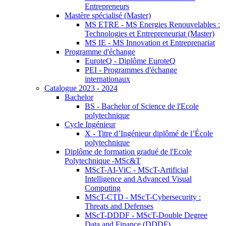
Entrepreneurs
Mastère spécialisé (Master)
MS ETRE - MS Energies Renouvelables :
Technologies et Entrepreneuriat (Master)
MS IE - MS Innovation et Entreprenariat
Programme d'échange
EuroteQ - Diplôme EuroteQ
PEI - Programmes d'échange
internationaux
Catalogue 2023 - 2024
Bachelor
BS - Bachelor of Science de l'Ecole
polytechnique
Cycle Ingénieur
X - Titre d’Ingénieur diplômé de l’École
polytechnique
Diplôme de formation gradué de l'Ecole
Polytechnique -MSc&T
MScT-AI-ViC - MScT-Artificial
Intelligence and Advanced Visual
Computing
MScT-CTD - MScT-Cybersecurity :
Threats and Defenses
MScT-DDDF - MScT-Double Degree
Data and Finance (DDDF)