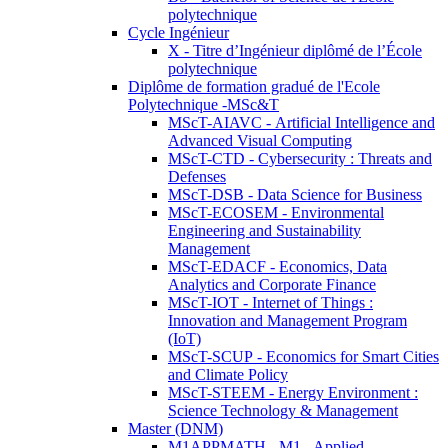
polytechnique
Cycle Ingénieur
X - Titre d’Ingénieur diplômé de l’École
polytechnique
Diplôme de formation gradué de l'Ecole
Polytechnique -MSc&T
MScT-AIAVC - Artificial Intelligence and
Advanced Visual Computing
MScT-CTD - Cybersecurity : Threats and
Defenses
MScT-DSB - Data Science for Business
MScT-ECOSEM - Environmental
Engineering and Sustainability
Management
MScT-EDACF - Economics, Data
Analytics and Corporate Finance
MScT-IOT - Internet of Things :
Innovation and Management Program
(IoT)
MScT-SCUP - Economics for Smart Cities
and Climate Policy
MScT-STEEM - Energy Environment :
Science Technology & Management
Master (DNM)
M1APPMATH - M1 - Applied