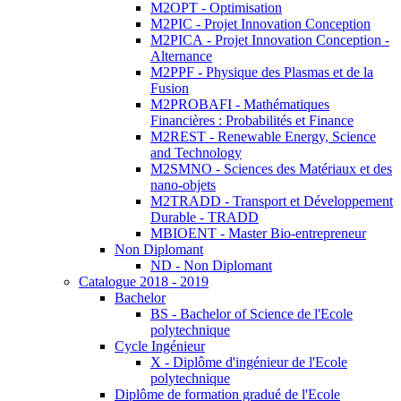
M2OPT - Optimisation
M2PIC - Projet Innovation Conception
M2PICA - Projet Innovation Conception -
Alternance
M2PPF - Physique des Plasmas et de la
Fusion
M2PROBAFI - Mathématiques
Financières : Probabilités et Finance
M2REST - Renewable Energy, Science
and Technology
M2SMNO - Sciences des Matériaux et des
nano-objets
M2TRADD - Transport et Développement
Durable - TRADD
MBIOENT - Master Bio-entrepreneur
Non Diplomant
ND - Non Diplomant
Catalogue 2018 - 2019
Bachelor
BS - Bachelor of Science de l'Ecole
polytechnique
Cycle Ingénieur
X - Diplôme d'ingénieur de l'Ecole
polytechnique
Diplôme de formation gradué de l'Ecole