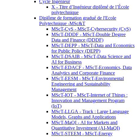
Cycle Ingénieur
X - Titre d’Ingénieur diplômé de l’École
polytechnique
Diplôme de formation gradué de l'Ecole
Polytechnique -MSc&T
MScT-CyS - MScT-Cybersecurity (CyS)
MScT-DDDF - MScT-Double Degree
Data and Finance (DDDF)
MScT-DEPP - MScT-Data and Economics
for Public Policy (DEPP)
MScT-DSAIB - MScT-Data Science and
AI for Business
MScT-EDACF - MScT-Economics, Data
Analytics and Corporate Finance
MScT-EESM - MScT-Environmental
Engineering and Sustainability
Management
MScT-IOT - MScT-Internet of Things :
Innovation and Management Program
(IoT)
MScT-LLGA - Track : Large Language
Models, Graphs and Applications
MScT-MaQI - AI for Markets and
Quantitative Investment (AI-MaQI)
MScT-STEEM - MScT-Energy