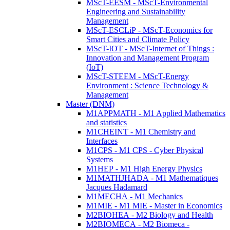
MScT-EESM - MScT-Environmental
Engineering and Sustainability
Management
MScT-ESCLiP - MScT-Economics for
Smart Cities and Climate Policy
MScT-IOT - MScT-Internet of Things :
Innovation and Management Program
(IoT)
MScT-STEEM - MScT-Energy
Environment : Science Technology &
Management
Master (DNM)
M1APPMATH - M1 Applied Mathematics
and statistics
M1CHEINT - M1 Chemistry and
Interfaces
M1CPS - M1 CPS - Cyber Physical
Systems
M1HEP - M1 High Energy Physics
M1MATHJHADA - M1 Mathematiques
Jacques Hadamard
M1MECHA - M1 Mechanics
M1MIE - M1 MIE - Master in Economics
M2BIOHEA - M2 Biology and Health
M2BIOMECA - M2 Biomeca -