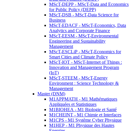
MScT-DEPP - MScT-Data and Economics
for Public Policy (DEPP)
MScT-DSB - MScT-Data Science for
Business
MScT-EDACF - MScT-Economics, Data
Analytics and Corporate Finance
MScT-EESM - MScT-Environmental
Engineering and Sustainability
Management
MScT-ESCLiP - MScT-Economics for
Smart Cities and Climate Policy
MScT-IOT - MScT-Internet of Things :
Innovation and Management Program
(IoT)
MScT-STEEM - MScT-Energy
Environment : Science Technology &
Management
Master (DNM)
M1APPMATH - M1 Mathématiques
Appliquées et Statistiques
M1BIOHEA - M1 Biologie et Santé
M1CHEINT - M1 Chimie et Interfaces
M1CPS - M1 Système Cyber Physique
M1HEP - M1 Physique des Hautes
Energies