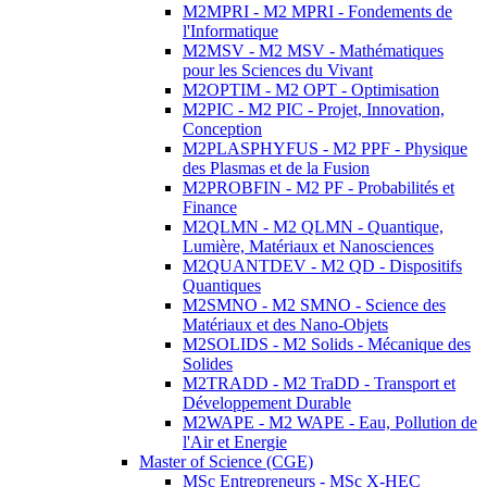
M2MPRI - M2 MPRI - Fondements de
l'Informatique
M2MSV - M2 MSV - Mathématiques
pour les Sciences du Vivant
M2OPTIM - M2 OPT - Optimisation
M2PIC - M2 PIC - Projet, Innovation,
Conception
M2PLASPHYFUS - M2 PPF - Physique
des Plasmas et de la Fusion
M2PROBFIN - M2 PF - Probabilités et
Finance
M2QLMN - M2 QLMN - Quantique,
Lumière, Matériaux et Nanosciences
M2QUANTDEV - M2 QD - Dispositifs
Quantiques
M2SMNO - M2 SMNO - Science des
Matériaux et des Nano-Objets
M2SOLIDS - M2 Solids - Mécanique des
Solides
M2TRADD - M2 TraDD - Transport et
Développement Durable
M2WAPE - M2 WAPE - Eau, Pollution de
l'Air et Energie
Master of Science (CGE)
MSc Entrepreneurs - MSc X-HEC