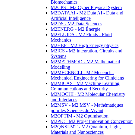
Biomechanics
M2CPS - M2 Cyber Physical System
M2DATAAI - M2 Data AI - Data and
Artificial Intelligence
M2DS - M2 Data Sciences
M2ENERG - M2 Énergie
M2FLUIDS - M2 Fluids - Fluid
Mechanics
M2HEP - M2 High Energy physics
M2ICS - M2 Integration, Circuits and
Systems
M2MATHMOD - M2 Mathematical
Modelling
M2MECENCLI - M2 Mecencli -
Mechanical Engineering for Clinicians
M2MICAS - M2 Machine Learning,
Communications and Security
M2MOCHI - M2 Molecular Chemistry
and Interfaces
M2MSV - M2 MSV - Mathématiques
pour les Sciences du Vivant
M2OPTIM - M2 Optimisation
M2PIC - M2 Projet Innovation Conception
M2QNSLMT - M2 Quantum, Light,
Materials and Nanosciences