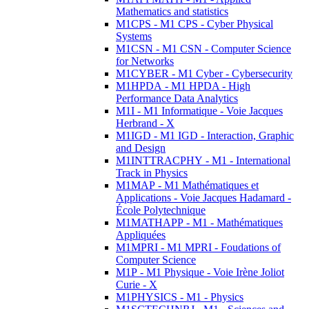
Mathematics and statistics
M1CPS - M1 CPS - Cyber Physical
Systems
M1CSN - M1 CSN - Computer Science
for Networks
M1CYBER - M1 Cyber - Cybersecurity
M1HPDA - M1 HPDA - High
Performance Data Analytics
M1I - M1 Informatique - Voie Jacques
Herbrand - X
M1IGD - M1 IGD - Interaction, Graphic
and Design
M1INTTRACPHY - M1 - International
Track in Physics
M1MAP - M1 Mathématiques et
Applications - Voie Jacques Hadamard -
École Polytechnique
M1MATHAPP - M1 - Mathématiques
Appliquées
M1MPRI - M1 MPRI - Foudations of
Computer Science
M1P - M1 Physique - Voie Irène Joliot
Curie - X
M1PHYSICS - M1 - Physics