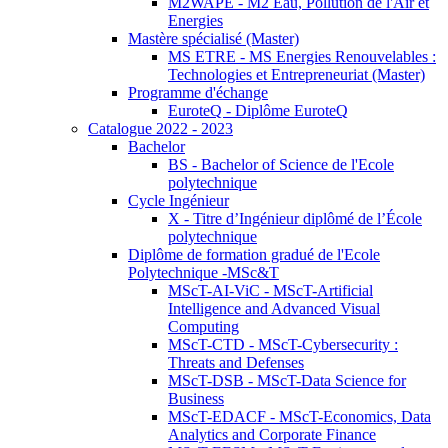
M2WAPE - M2 Eau, Pollution de l'Air et
Energies
Mastère spécialisé (Master)
MS ETRE - MS Energies Renouvelables :
Technologies et Entrepreneuriat (Master)
Programme d'échange
EuroteQ - Diplôme EuroteQ
Catalogue 2022 - 2023
Bachelor
BS - Bachelor of Science de l'Ecole
polytechnique
Cycle Ingénieur
X - Titre d’Ingénieur diplômé de l’École
polytechnique
Diplôme de formation gradué de l'Ecole
Polytechnique -MSc&T
MScT-AI-ViC - MScT-Artificial
Intelligence and Advanced Visual
Computing
MScT-CTD - MScT-Cybersecurity :
Threats and Defenses
MScT-DSB - MScT-Data Science for
Business
MScT-EDACF - MScT-Economics, Data
Analytics and Corporate Finance