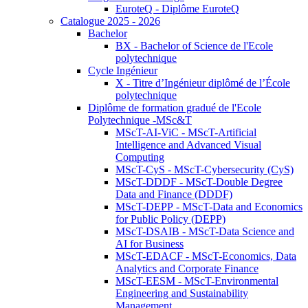
EuroteQ - Diplôme EuroteQ
Catalogue 2025 - 2026
Bachelor
BX - Bachelor of Science de l'Ecole
polytechnique
Cycle Ingénieur
X - Titre d’Ingénieur diplômé de l’École
polytechnique
Diplôme de formation gradué de l'Ecole
Polytechnique -MSc&T
MScT-AI-ViC - MScT-Artificial
Intelligence and Advanced Visual
Computing
MScT-CyS - MScT-Cybersecurity (CyS)
MScT-DDDF - MScT-Double Degree
Data and Finance (DDDF)
MScT-DEPP - MScT-Data and Economics
for Public Policy (DEPP)
MScT-DSAIB - MScT-Data Science and
AI for Business
MScT-EDACF - MScT-Economics, Data
Analytics and Corporate Finance
MScT-EESM - MScT-Environmental
Engineering and Sustainability
Management