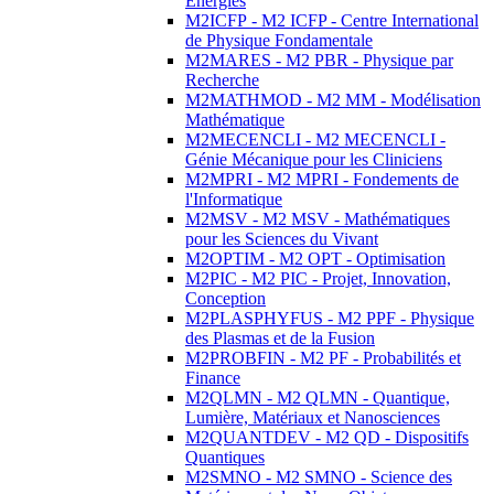
Energies
M2ICFP - M2 ICFP - Centre International
de Physique Fondamentale
M2MARES - M2 PBR - Physique par
Recherche
M2MATHMOD - M2 MM - Modélisation
Mathématique
M2MECENCLI - M2 MECENCLI -
Génie Mécanique pour les Cliniciens
M2MPRI - M2 MPRI - Fondements de
l'Informatique
M2MSV - M2 MSV - Mathématiques
pour les Sciences du Vivant
M2OPTIM - M2 OPT - Optimisation
M2PIC - M2 PIC - Projet, Innovation,
Conception
M2PLASPHYFUS - M2 PPF - Physique
des Plasmas et de la Fusion
M2PROBFIN - M2 PF - Probabilités et
Finance
M2QLMN - M2 QLMN - Quantique,
Lumière, Matériaux et Nanosciences
M2QUANTDEV - M2 QD - Dispositifs
Quantiques
M2SMNO - M2 SMNO - Science des