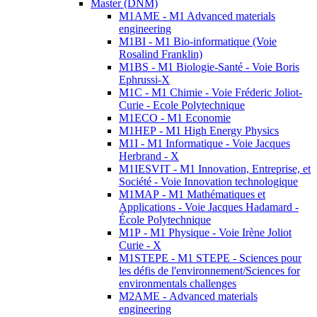
Master (DNM)
M1AME - M1 Advanced materials
engineering
M1BI - M1 Bio-informatique (Voie
Rosalind Franklin)
M1BS - M1 Biologie-Santé - Voie Boris
Ephrussi-X
M1C - M1 Chimie - Voie Fréderic Joliot-
Curie - Ecole Polytechnique
M1ECO - M1 Economie
M1HEP - M1 High Energy Physics
M1I - M1 Informatique - Voie Jacques
Herbrand - X
M1IESVIT - M1 Innovation, Entreprise, et
Société - Voie Innovation technologique
M1MAP - M1 Mathématiques et
Applications - Voie Jacques Hadamard -
École Polytechnique
M1P - M1 Physique - Voie Irène Joliot
Curie - X
M1STEPE - M1 STEPE - Sciences pour
les défis de l'environnement/Sciences for
environmentals challenges
M2AME - Advanced materials
engineering