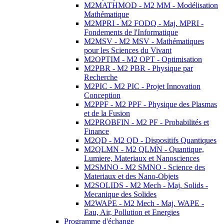
M2MATHMOD - M2 MM - Modélisation
Mathématique
M2MPRI - M2 FODQ - Maj. MPRI -
Fondements de l'Informatique
M2MSV - M2 MSV - Mathématiques
pour les Sciences du Vivant
M2OPTIM - M2 OPT - Optimisation
M2PBR - M2 PBR - Physique par
Recherche
M2PIC - M2 PIC - Projet Innovation
Conception
M2PPF - M2 PPF - Physique des Plasmas
et de la Fusion
M2PROBFIN - M2 PF - Probabilités et
Finance
M2QD - M2 QD - Dispositifs Quantiques
M2QLMN - M2 QLMN - Quantique,
Lumiere, Materiaux et Nanosciences
M2SMNO - M2 SMNO - Science des
Materiaux et des Nano-Objets
M2SOLIDS - M2 Mech - Maj. Solids -
Mecanique des Solides
M2WAPE - M2 Mech - Maj. WAPE -
Eau, Air, Pollution et Energies
Programme d'échange