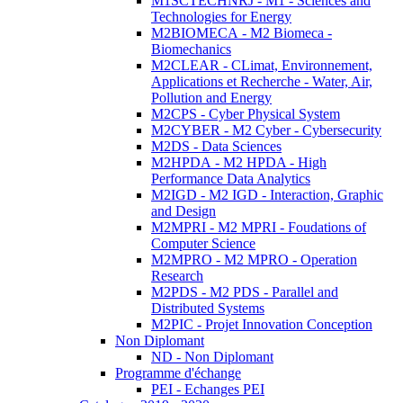
M1SCTECHNRJ - M1 - Sciences and
Technologies for Energy
M2BIOMECA - M2 Biomeca -
Biomechanics
M2CLEAR - CLimat, Environnement,
Applications et Recherche - Water, Air,
Pollution and Energy
M2CPS - Cyber Physical System
M2CYBER - M2 Cyber - Cybersecurity
M2DS - Data Sciences
M2HPDA - M2 HPDA - High
Performance Data Analytics
M2IGD - M2 IGD - Interaction, Graphic
and Design
M2MPRI - M2 MPRI - Foudations of
Computer Science
M2MPRO - M2 MPRO - Operation
Research
M2PDS - M2 PDS - Parallel and
Distributed Systems
M2PIC - Projet Innovation Conception
Non Diplomant
ND - Non Diplomant
Programme d'échange
PEI - Echanges PEI