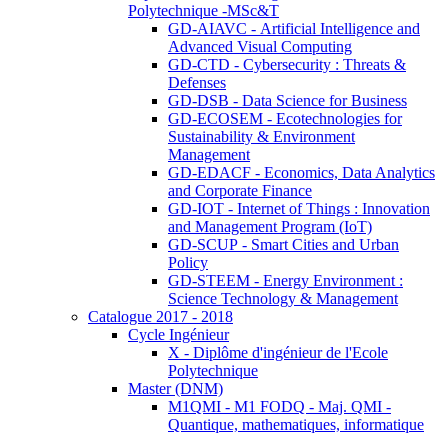
Polytechnique -MSc&T
GD-AIAVC - Artificial Intelligence and
Advanced Visual Computing
GD-CTD - Cybersecurity : Threats &
Defenses
GD-DSB - Data Science for Business
GD-ECOSEM - Ecotechnologies for
Sustainability & Environment
Management
GD-EDACF - Economics, Data Analytics
and Corporate Finance
GD-IOT - Internet of Things : Innovation
and Management Program (IoT)
GD-SCUP - Smart Cities and Urban
Policy
GD-STEEM - Energy Environment :
Science Technology & Management
Catalogue 2017 - 2018
Cycle Ingénieur
X - Diplôme d'ingénieur de l'Ecole
Polytechnique
Master (DNM)
M1QMI - M1 FODQ - Maj. QMI -
Quantique, mathematiques, informatique