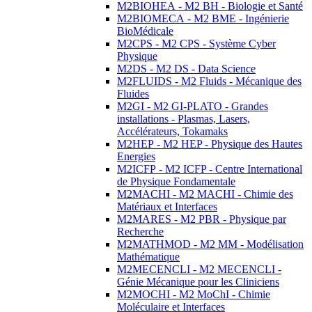
M2BIOHEA - M2 BH - Biologie et Santé
M2BIOMECA - M2 BME - Ingénierie
BioMédicale
M2CPS - M2 CPS - Système Cyber
Physique
M2DS - M2 DS - Data Science
M2FLUIDS - M2 Fluids - Mécanique des
Fluides
M2GI - M2 GI-PLATO - Grandes
installations - Plasmas, Lasers,
Accélérateurs, Tokamaks
M2HEP - M2 HEP - Physique des Hautes
Energies
M2ICFP - M2 ICFP - Centre International
de Physique Fondamentale
M2MACHI - M2 MACHI - Chimie des
Matériaux et Interfaces
M2MARES - M2 PBR - Physique par
Recherche
M2MATHMOD - M2 MM - Modélisation
Mathématique
M2MECENCLI - M2 MECENCLI -
Génie Mécanique pour les Cliniciens
M2MOCHI - M2 MoChI - Chimie
Moléculaire et Interfaces