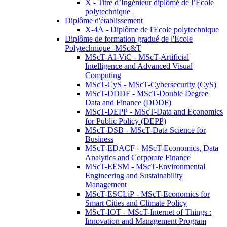
X - Titre d’Ingénieur diplômé de l’École
polytechnique
Diplôme d'établissement
X-4A - Diplôme de l'Ecole polytechnique
Diplôme de formation gradué de l'Ecole
Polytechnique -MSc&T
MScT-AI-ViC - MScT-Artificial
Intelligence and Advanced Visual
Computing
MScT-CyS - MScT-Cybersecurity (CyS)
MScT-DDDF - MScT-Double Degree
Data and Finance (DDDF)
MScT-DEPP - MScT-Data and Economics
for Public Policy (DEPP)
MScT-DSB - MScT-Data Science for
Business
MScT-EDACF - MScT-Economics, Data
Analytics and Corporate Finance
MScT-EESM - MScT-Environmental
Engineering and Sustainability
Management
MScT-ESCLiP - MScT-Economics for
Smart Cities and Climate Policy
MScT-IOT - MScT-Internet of Things :
Innovation and Management Program