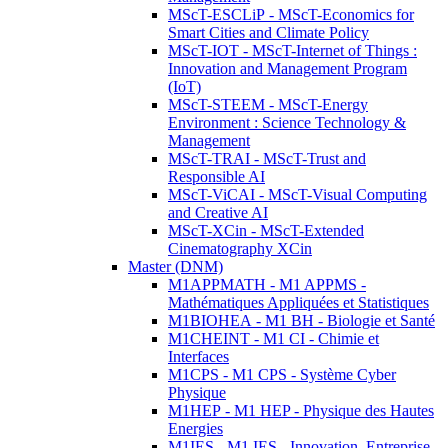
MScT-ESCLiP - MScT-Economics for
Smart Cities and Climate Policy
MScT-IOT - MScT-Internet of Things :
Innovation and Management Program
(IoT)
MScT-STEEM - MScT-Energy
Environment : Science Technology &
Management
MScT-TRAI - MScT-Trust and
Responsible AI
MScT-ViCAI - MScT-Visual Computing
and Creative AI
MScT-XCin - MScT-Extended
Cinematography XCin
Master (DNM)
M1APPMATH - M1 APPMS -
Mathématiques Appliquées et Statistiques
M1BIOHEA - M1 BH - Biologie et Santé
M1CHEINT - M1 CI - Chimie et
Interfaces
M1CPS - M1 CPS - Système Cyber
Physique
M1HEP - M1 HEP - Physique des Hautes
Energies
M1IES - M1 IES - Innovation, Entreprise