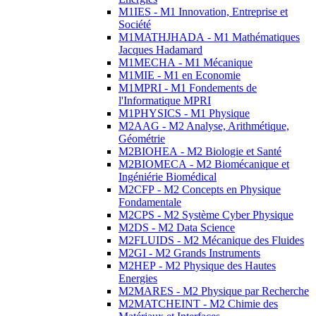
M1IES - M1 Innovation, Entreprise et
Société
M1MATHJHADA - M1 Mathématiques
Jacques Hadamard
M1MECHA - M1 Mécanique
M1MIE - M1 en Economie
M1MPRI - M1 Fondements de
l'Informatique MPRI
M1PHYSICS - M1 Physique
M2AAG - M2 Analyse, Arithmétique,
Géométrie
M2BIOHEA - M2 Biologie et Santé
M2BIOMECA - M2 Biomécanique et
Ingéniérie Biomédical
M2CFP - M2 Concepts en Physique
Fondamentale
M2CPS - M2 Système Cyber Physique
M2DS - M2 Data Science
M2FLUIDS - M2 Mécanique des Fluides
M2GI - M2 Grands Instruments
M2HEP - M2 Physique des Hautes
Energies
M2MARES - M2 Physique par Recherche
M2MATCHEINT - M2 Chimie des