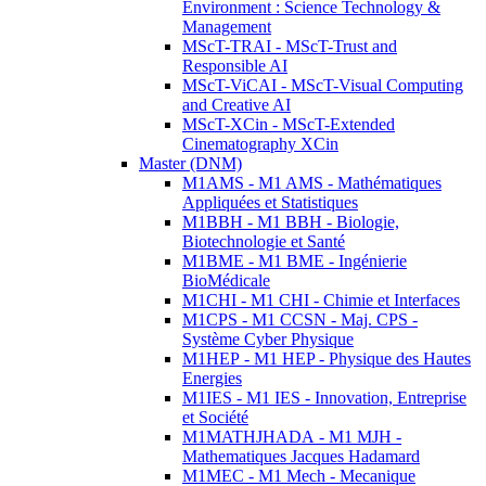
Environment : Science Technology &
Management
MScT-TRAI - MScT-Trust and
Responsible AI
MScT-ViCAI - MScT-Visual Computing
and Creative AI
MScT-XCin - MScT-Extended
Cinematography XCin
Master (DNM)
M1AMS - M1 AMS - Mathématiques
Appliquées et Statistiques
M1BBH - M1 BBH - Biologie,
Biotechnologie et Santé
M1BME - M1 BME - Ingénierie
BioMédicale
M1CHI - M1 CHI - Chimie et Interfaces
M1CPS - M1 CCSN - Maj. CPS -
Système Cyber Physique
M1HEP - M1 HEP - Physique des Hautes
Energies
M1IES - M1 IES - Innovation, Entreprise
et Société
M1MATHJHADA - M1 MJH -
Mathematiques Jacques Hadamard
M1MEC - M1 Mech - Mecanique