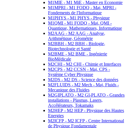
M1MIE - M1 MiE - Master en Economie
M1MPRI - M1 FODQ - Maj. MPRI -
Fondements de l'Informatique
M1PHYS - M1 PHYS - Physique
M1QMI - M1 FODQ - Maj. QMI -
Quantique, Mathematiques, Informatique
M2AAG - M2 AAG - Analyse,
Arithmétique, Géométrie
M2BBH - M2 BBH - Biologie,
Biotechnologie et Santé
M2BME - M2 BME - Ingénierie
BioMédicale
M2CHI - M2 CHI - Chimie et Interfaces
M2CPS - M2 CCSN - Maj. CPS -
Système Cyber Physique
M2DS - M2 DS - Science des données
M2FLUIDS - M2 Mech - Maj. Fluids -
Mecanique des Fluides
M2GIPLATO - M2 GI-PLATO - Grandes
installations - Plasmas, Lasers,
Accélérateurs, Tokamaks
M2HEP - M2 HEP - Physique des Hautes
Energies
M2ICFP - M2 ICFP - Centre International
de Physique Fondamentale