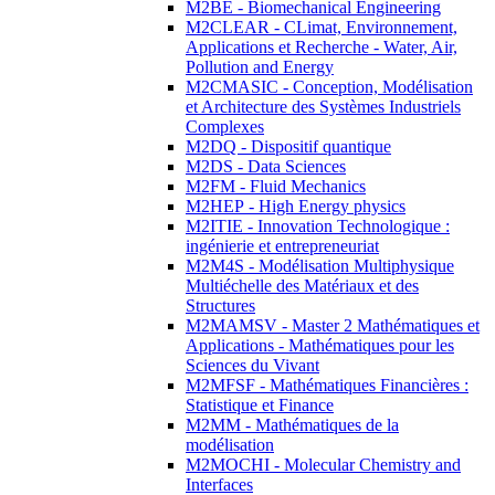
M2BE - Biomechanical Engineering
M2CLEAR - CLimat, Environnement,
Applications et Recherche - Water, Air,
Pollution and Energy
M2CMASIC - Conception, Modélisation
et Architecture des Systèmes Industriels
Complexes
M2DQ - Dispositif quantique
M2DS - Data Sciences
M2FM - Fluid Mechanics
M2HEP - High Energy physics
M2ITIE - Innovation Technologique :
ingénierie et entrepreneuriat
M2M4S - Modélisation Multiphysique
Multiéchelle des Matériaux et des
Structures
M2MAMSV - Master 2 Mathématiques et
Applications - Mathématiques pour les
Sciences du Vivant
M2MFSF - Mathématiques Financières :
Statistique et Finance
M2MM - Mathématiques de la
modélisation
M2MOCHI - Molecular Chemistry and
Interfaces