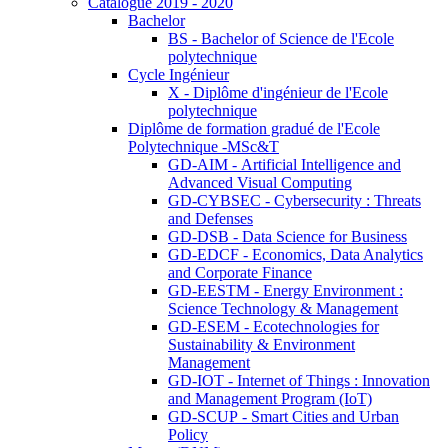
Catalogue 2019 - 2020
Bachelor
BS - Bachelor of Science de l'Ecole
polytechnique
Cycle Ingénieur
X - Diplôme d'ingénieur de l'Ecole
polytechnique
Diplôme de formation gradué de l'Ecole
Polytechnique -MSc&T
GD-AIM - Artificial Intelligence and
Advanced Visual Computing
GD-CYBSEC - Cybersecurity : Threats
and Defenses
GD-DSB - Data Science for Business
GD-EDCF - Economics, Data Analytics
and Corporate Finance
GD-EESTM - Energy Environment :
Science Technology & Management
GD-ESEM - Ecotechnologies for
Sustainability & Environment
Management
GD-IOT - Internet of Things : Innovation
and Management Program (IoT)
GD-SCUP - Smart Cities and Urban
Policy