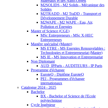
Matériaux et des Nano-Objets
M2SOLIDS - M2 Solids - Mécanique des
Solides
M2TRADD - M2 TraDD - Transport et
Développement Durable
M2WAPE - M2 WAPE - Eau, Air,
Pollution et Énergies
Master of Science (CGE)
MSc Entrepreneurs - MSc X-HEC
Entrepreneurs
Mastère spécialisé (Master)
MS ETRE - MS Energies Renouvelables :
Technologies et Entrepreneuriat (Master)
MS IE - MS Innovation et Entreprenariat
Non Diplomant
AUD_IPParis - AUDITEURS - IP Paris
Programme d'échange
EuroteQ - Diplôme EuroteQ
PEI - Programmes d'échange
internationaux
Catalogue 2024 - 2025
Bachelor
BX - Bachelor of Science de l'Ecole
polytechnique
Cycle Ingénieur