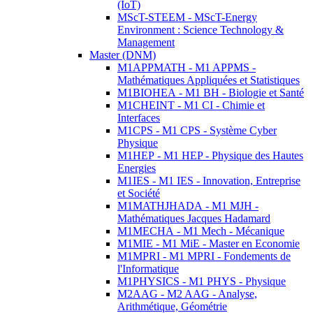
(IoT)
MScT-STEEM - MScT-Energy
Environment : Science Technology &
Management
Master (DNM)
M1APPMATH - M1 APPMS -
Mathématiques Appliquées et Statistiques
M1BIOHEA - M1 BH - Biologie et Santé
M1CHEINT - M1 CI - Chimie et
Interfaces
M1CPS - M1 CPS - Système Cyber
Physique
M1HEP - M1 HEP - Physique des Hautes
Energies
M1IES - M1 IES - Innovation, Entreprise
et Société
M1MATHJHADA - M1 MJH -
Mathématiques Jacques Hadamard
M1MECHA - M1 Mech - Mécanique
M1MIE - M1 MiE - Master en Economie
M1MPRI - M1 MPRI - Fondements de
l'Informatique
M1PHYSICS - M1 PHYS - Physique
M2AAG - M2 AAG - Analyse,
Arithmétique, Géométrie