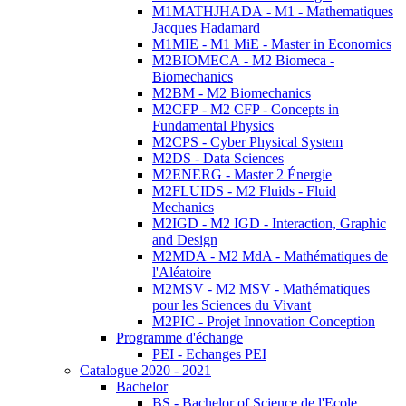
M1MATHJHADA - M1 - Mathematiques
Jacques Hadamard
M1MIE - M1 MiE - Master in Economics
M2BIOMECA - M2 Biomeca -
Biomechanics
M2BM - M2 Biomechanics
M2CFP - M2 CFP - Concepts in
Fundamental Physics
M2CPS - Cyber Physical System
M2DS - Data Sciences
M2ENERG - Master 2 Énergie
M2FLUIDS - M2 Fluids - Fluid
Mechanics
M2IGD - M2 IGD - Interaction, Graphic
and Design
M2MDA - M2 MdA - Mathématiques de
l'Aléatoire
M2MSV - M2 MSV - Mathématiques
pour les Sciences du Vivant
M2PIC - Projet Innovation Conception
Programme d'échange
PEI - Echanges PEI
Catalogue 2020 - 2021
Bachelor
BS - Bachelor of Science de l'Ecole