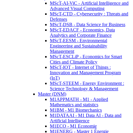
MScT-AI-ViC - Artificial Intelligence and
Advanced Visual Computing
MScT-CTD - Cybersecurity : Threats and
Defenses
MScT-DSB - Data Science for Business
MScT-EDACF - Economics, Data
Analytics and Corporate Finance
MScT-EESM - Environmental
Engineering and Sustainability
Management
MScT-ESCLiP - Economics for Smart
Cities and Climate Policy
MScT-IOT - Internet of Things :
Innovation and Management Program
(IoT)
MScT-STEEM - Energy Environment :
Science Technology & Management
Master (DNM)
M1APPMATH - M1 - Applied
Mathematics and statistics
M1BM - M1 Biomechanics
M1DATAAI - M1 Data AI - Data and
Artificial Intelligence
M1ECO - M1 Economie
M1ENERG - Master 1 Énergie