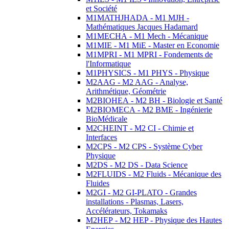
et Société
M1MATHJHADA - M1 MJH -
Mathématiques Jacques Hadamard
M1MECHA - M1 Mech - Mécanique
M1MIE - M1 MiE - Master en Economie
M1MPRI - M1 MPRI - Fondements de
l'Informatique
M1PHYSICS - M1 PHYS - Physique
M2AAG - M2 AAG - Analyse,
Arithmétique, Géométrie
M2BIOHEA - M2 BH - Biologie et Santé
M2BIOMECA - M2 BME - Ingénierie
BioMédicale
M2CHEINT - M2 CI - Chimie et
Interfaces
M2CPS - M2 CPS - Système Cyber
Physique
M2DS - M2 DS - Data Science
M2FLUIDS - M2 Fluids - Mécanique des
Fluides
M2GI - M2 GI-PLATO - Grandes
installations - Plasmas, Lasers,
Accélérateurs, Tokamaks
M2HEP - M2 HEP - Physique des Hautes