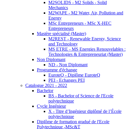
M2SOLIDS - M2 Solids - Solid
Mechanics
M2WAPE - M2 Water, Air, Pollution and
Energy
MSc Entrepreneurs - MSc X-HEC
Entrepreneurs
Mastère spécialisé (Master)
M2REST - Renewable Energy, Science
and Technology
MS ETRE - MS Energies Renouvelables :
Technologies & Entrepreneuriat (Master)
Non Diplomant
ND - Non Diplomant
Programme d'échange
EuroteQ - Diplôme EuroteQ
PEI - Echanges PEI
Catalogue 2021 - 2022
Bachelor
BS - Bachelor of Science de l'Ecole
polytechnique
Cycle Ingénieur
X - Titre d’Ingénieur diplômé de l’École
polytechnique
Diplôme de formation gradué de l'Ecole
Polytechnique -MSc&T