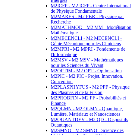
Energies
M2ICFP - M2 ICFP - Centre International
de Physique Fondamentale
M2MARES - M2 PBR - Physique par
Recherche
M2MATHMOD - M2 MM - Modélisation
Mathématique
M2MECENCLI - M2 MECENCLI -
Génie Mécanique pour les Cliniciens
M2MPRI - M2 MPRI - Fondements de
l'Informatique
M2MSV - M2 MSV - Mathématiques
pour les Sciences du Vivant
M2OPTIM - M2 OPT - Optimisation
M2PIC - M2 PIC - Projet, Innovation,
Conception
M2PLASPHYFUS - M2 PPF - Physique
des Plasmas et de la Fusion
M2PROBFIN - M2 PF - Probabilités et
Finance
M2QLMN - M2 QLMN - Quantique,
Lumière, Matériaux et Nanosciences
M2QUANTDEV - M2 QD - Dispositifs
Quantiques
M2SMNO - M2 SMNO - Science des