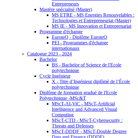
Entrepreneurs
Mastère spécialisé (Master)
MS ETRE - MS Energies Renouvelables :
Technologies et Entrepreneuriat (Master)
MS IE - MS Innovation et Entreprenariat
Programme d'échange
EuroteQ - Diplôme EuroteQ
PEI - Programmes d'échange
internationaux
Catalogue 2023 - 2024
Bachelor
BS - Bachelor of Science de l'Ecole
polytechnique
Cycle Ingénieur
X - Titre d’Ingénieur diplômé de l’École
polytechnique
Diplôme de formation gradué de l'Ecole
Polytechnique -MSc&T
MScT-AI-ViC - MScT-Artificial
Intelligence and Advanced Visual
Computing
MScT-CTD - MScT-Cybersecurity :
Threats and Defenses
MScT-DDDF - MScT-Double Degree
Data and Finance (DDDF)