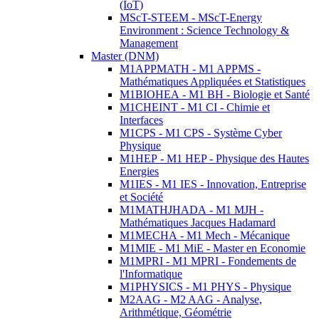
(IoT)
MScT-STEEM - MScT-Energy
Environment : Science Technology &
Management
Master (DNM)
M1APPMATH - M1 APPMS -
Mathématiques Appliquées et Statistiques
M1BIOHEA - M1 BH - Biologie et Santé
M1CHEINT - M1 CI - Chimie et
Interfaces
M1CPS - M1 CPS - Système Cyber
Physique
M1HEP - M1 HEP - Physique des Hautes
Energies
M1IES - M1 IES - Innovation, Entreprise
et Société
M1MATHJHADA - M1 MJH -
Mathématiques Jacques Hadamard
M1MECHA - M1 Mech - Mécanique
M1MIE - M1 MiE - Master en Economie
M1MPRI - M1 MPRI - Fondements de
l'Informatique
M1PHYSICS - M1 PHYS - Physique
M2AAG - M2 AAG - Analyse,
Arithmétique, Géométrie