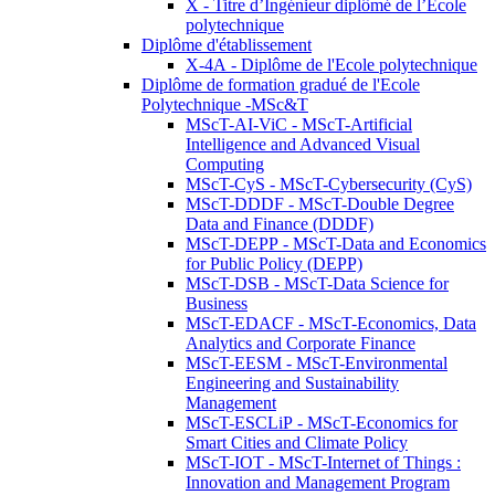
X - Titre d’Ingénieur diplômé de l’École
polytechnique
Diplôme d'établissement
X-4A - Diplôme de l'Ecole polytechnique
Diplôme de formation gradué de l'Ecole
Polytechnique -MSc&T
MScT-AI-ViC - MScT-Artificial
Intelligence and Advanced Visual
Computing
MScT-CyS - MScT-Cybersecurity (CyS)
MScT-DDDF - MScT-Double Degree
Data and Finance (DDDF)
MScT-DEPP - MScT-Data and Economics
for Public Policy (DEPP)
MScT-DSB - MScT-Data Science for
Business
MScT-EDACF - MScT-Economics, Data
Analytics and Corporate Finance
MScT-EESM - MScT-Environmental
Engineering and Sustainability
Management
MScT-ESCLiP - MScT-Economics for
Smart Cities and Climate Policy
MScT-IOT - MScT-Internet of Things :
Innovation and Management Program