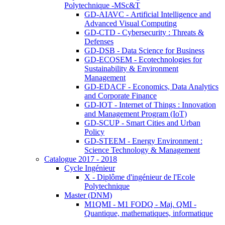
Polytechnique -MSc&T
GD-AIAVC - Artificial Intelligence and
Advanced Visual Computing
GD-CTD - Cybersecurity : Threats &
Defenses
GD-DSB - Data Science for Business
GD-ECOSEM - Ecotechnologies for
Sustainability & Environment
Management
GD-EDACF - Economics, Data Analytics
and Corporate Finance
GD-IOT - Internet of Things : Innovation
and Management Program (IoT)
GD-SCUP - Smart Cities and Urban
Policy
GD-STEEM - Energy Environment :
Science Technology & Management
Catalogue 2017 - 2018
Cycle Ingénieur
X - Diplôme d'ingénieur de l'Ecole
Polytechnique
Master (DNM)
M1QMI - M1 FODQ - Maj. QMI -
Quantique, mathematiques, informatique