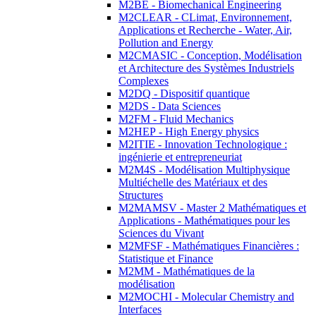
M2BE - Biomechanical Engineering
M2CLEAR - CLimat, Environnement,
Applications et Recherche - Water, Air,
Pollution and Energy
M2CMASIC - Conception, Modélisation
et Architecture des Systèmes Industriels
Complexes
M2DQ - Dispositif quantique
M2DS - Data Sciences
M2FM - Fluid Mechanics
M2HEP - High Energy physics
M2ITIE - Innovation Technologique :
ingénierie et entrepreneuriat
M2M4S - Modélisation Multiphysique
Multiéchelle des Matériaux et des
Structures
M2MAMSV - Master 2 Mathématiques et
Applications - Mathématiques pour les
Sciences du Vivant
M2MFSF - Mathématiques Financières :
Statistique et Finance
M2MM - Mathématiques de la
modélisation
M2MOCHI - Molecular Chemistry and
Interfaces