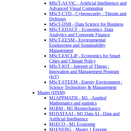
MScT-AI-ViC - Artificial Intelligence and
Advanced Visual Computing
MScT-CTD - Cybersecurity : Threats and
Defenses
MScT-DSB - Data Science for Business
MScT-EDACF - Economics, Data
Analytics and Corporate Finance
MScT-EESM - Environmental
Engineering and Sustainability
Management
MScT-ESCLiP - Economics for Smart
Cities and Climate Policy
MScT-IOT - Internet of Things :
Innovation and Management Program
(IoT)
MScT-STEEM - Energy Environment :
Science Technology & Management
Master (DNM)
M1APPMATH - M1 - Applied
Mathematics and statistics
M1BM - M1 Biomechanics
M1DATAAI - M1 Data AI - Data and
Artificial Intelligence
M1ECO - M1 Economie
M1ENERG - Master 1 Énergie