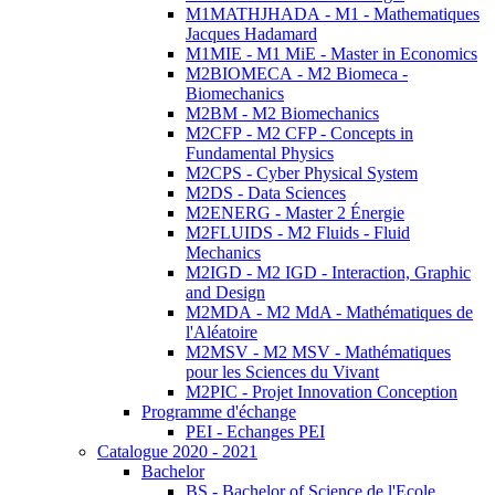
M1MATHJHADA - M1 - Mathematiques
Jacques Hadamard
M1MIE - M1 MiE - Master in Economics
M2BIOMECA - M2 Biomeca -
Biomechanics
M2BM - M2 Biomechanics
M2CFP - M2 CFP - Concepts in
Fundamental Physics
M2CPS - Cyber Physical System
M2DS - Data Sciences
M2ENERG - Master 2 Énergie
M2FLUIDS - M2 Fluids - Fluid
Mechanics
M2IGD - M2 IGD - Interaction, Graphic
and Design
M2MDA - M2 MdA - Mathématiques de
l'Aléatoire
M2MSV - M2 MSV - Mathématiques
pour les Sciences du Vivant
M2PIC - Projet Innovation Conception
Programme d'échange
PEI - Echanges PEI
Catalogue 2020 - 2021
Bachelor
BS - Bachelor of Science de l'Ecole