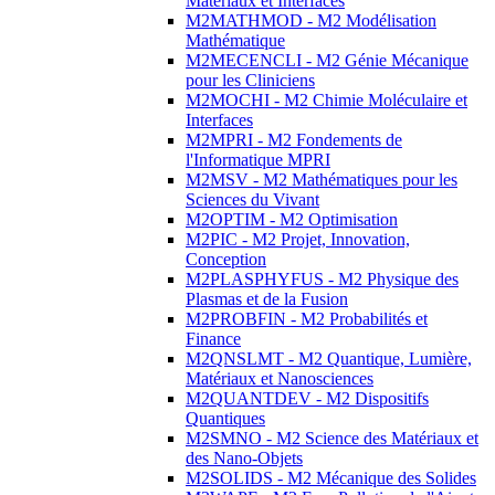
Matériaux et Interfaces
M2MATHMOD - M2 Modélisation
Mathématique
M2MECENCLI - M2 Génie Mécanique
pour les Cliniciens
M2MOCHI - M2 Chimie Moléculaire et
Interfaces
M2MPRI - M2 Fondements de
l'Informatique MPRI
M2MSV - M2 Mathématiques pour les
Sciences du Vivant
M2OPTIM - M2 Optimisation
M2PIC - M2 Projet, Innovation,
Conception
M2PLASPHYFUS - M2 Physique des
Plasmas et de la Fusion
M2PROBFIN - M2 Probabilités et
Finance
M2QNSLMT - M2 Quantique, Lumière,
Matériaux et Nanosciences
M2QUANTDEV - M2 Dispositifs
Quantiques
M2SMNO - M2 Science des Matériaux et
des Nano-Objets
M2SOLIDS - M2 Mécanique des Solides