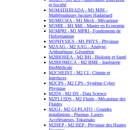
et Société
M1MATHJHADA - M1 MJH -
Mathématiques Jacques Hadamard
M1MECHA - M1 Mech - Mécanique
M1MIE - M1 MiE - Master en Economie
M1MPRI - M1 MPRI - Fondements de
l'Informatique
M1PHYSICS - M1 PHYS - Physique
M2AAG - M2 AAG - Analyse,
Arithmétique, Géométrie
M2BIOHEA - M2 BH - Biologie et Santé
M2BIOMECA - M2 BME - Ingénierie
BioMédicale
M2CHEINT - M2 CI - Chimie et
Interfaces
M2CPS - M2 CPS - Système Cyber
Physique
M2DS - M2 DS - Data Science
M2FLUIDS - M2 Fluids - Mécanique des
Fluides
M2GI - M2 GI-PLATO - Grandes
installations - Plasmas, Lasers,
Accélérateurs, Tokamaks
M2HEP - M2 HEP - Physique des Hautes