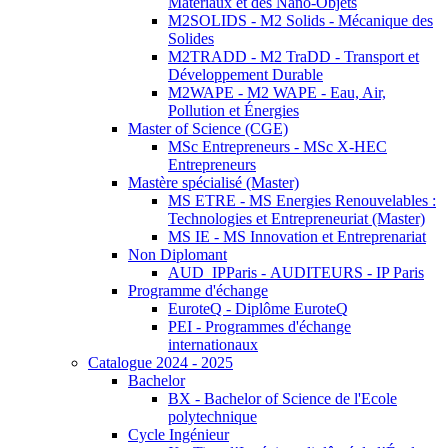
Matériaux et des Nano-Objets
M2SOLIDS - M2 Solids - Mécanique des
Solides
M2TRADD - M2 TraDD - Transport et
Développement Durable
M2WAPE - M2 WAPE - Eau, Air,
Pollution et Énergies
Master of Science (CGE)
MSc Entrepreneurs - MSc X-HEC
Entrepreneurs
Mastère spécialisé (Master)
MS ETRE - MS Energies Renouvelables :
Technologies et Entrepreneuriat (Master)
MS IE - MS Innovation et Entreprenariat
Non Diplomant
AUD_IPParis - AUDITEURS - IP Paris
Programme d'échange
EuroteQ - Diplôme EuroteQ
PEI - Programmes d'échange
internationaux
Catalogue 2024 - 2025
Bachelor
BX - Bachelor of Science de l'Ecole
polytechnique
Cycle Ingénieur