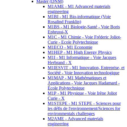
Master (DNM)
M1AME - M1 Advanced materials
engineering
M1BI - M1 Bio-informatique (Voie
Rosalind Franklin)
M1BS - M1 Biologie-Santé - Voie Boris
Ephrussi-X
M1C - M1 Chimie - Voie Fréderic Joliot-
Curie - Ecole Polytechnique
M1ECO - M1 Economie
M1HEP - M1 High Energy Physics
M1I - M1 Informatique - Voie Jacques
Herbrand - X
M1IESVIT - M1 Innovation, Entreprise, et
Société - Voie Innovation technologique
M1MAP - M1 Mathématiques et
Applications - Voie Jacques Hadamard -
École Polytechnique
M1P - M1 Physique - Voie Irène Joliot
Curie - X
M1STEPE - M1 STEPE - Sciences pour
les défis de l'environnement/Sciences for
environmentals challenges
M2AME - Advanced materials
engineering