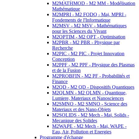
M2MATHMOD - M2 MM - Modélisation
Mathématique
M2MPRI - M2 FODQ - Maj. MPRI -
Fondements de l'Informatique
M2MSV - M2 MSV - Mathématiques
pour les Sciences du Vivant
M2OPTIM - M2 OPT - Optimisation
M2PBR - M2 PBR - Physique par
Recherche
M2PIC - M2 PIC - Projet Innovation
Conception
M2PPF - M2 PPF - Physique des Plasmas
et de la Fusion
M2PROBFIN - M2 PF - Probabilités et
Finance
M2QD - M2 QD - Dispositifs Quantiques
M2QLMN - M2 QLMN - Quantique,
Lumiere, Materiaux et Nanosciences
M2SMNO - M2 SMNO - Science des
Materiaux et des Nano-Objets
M2SOLIDS - M2 Mech - Maj. Solids -
Mecanique des Solides
M2WAPE - M2 Mech - Maj. WAPE -
Eau, Air, Pollution et Energies
Programme d'échange