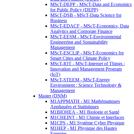
MScT-DEPP - MScT-Data and Economics
for Public Policy (DEPP)
MScT-DSB - MScT-Data Science for
Business
MScT-EDACF - MScT-Economics, Data
Analytics and Corporate Finance
MScT-EESM - MScT-Environmental
Engineering and Sustainability
Management
MScT-ESCLiP - MScT-Economics for
Smart Cities and Climate Policy
MScT-IOT - MScT-Internet of Things :
Innovation and Management Program
(IoT)
MScT-STEEM - MScT-Energy
Environment : Science Technology &
Management
Master (DNM)
M1APPMATH - M1 Mathématiques
Appliquées et Statistiques
M1BIOHEA - M1 Biologie et Santé
M1CHEINT - M1 Chimie et Interfaces
M1CPS - M1 Système Cyber Physique
M1HEP - M1 Physique des Hautes
Energies