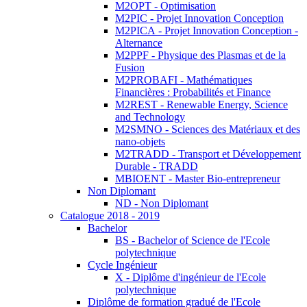
M2OPT - Optimisation
M2PIC - Projet Innovation Conception
M2PICA - Projet Innovation Conception -
Alternance
M2PPF - Physique des Plasmas et de la
Fusion
M2PROBAFI - Mathématiques
Financières : Probabilités et Finance
M2REST - Renewable Energy, Science
and Technology
M2SMNO - Sciences des Matériaux et des
nano-objets
M2TRADD - Transport et Développement
Durable - TRADD
MBIOENT - Master Bio-entrepreneur
Non Diplomant
ND - Non Diplomant
Catalogue 2018 - 2019
Bachelor
BS - Bachelor of Science de l'Ecole
polytechnique
Cycle Ingénieur
X - Diplôme d'ingénieur de l'Ecole
polytechnique
Diplôme de formation gradué de l'Ecole