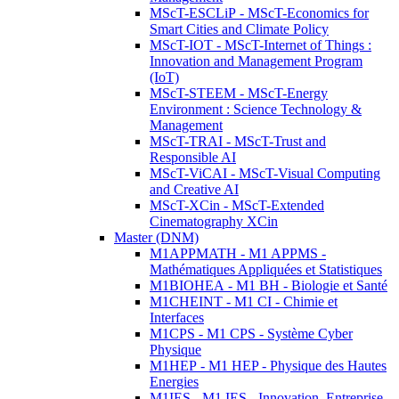
MScT-ESCLiP - MScT-Economics for
Smart Cities and Climate Policy
MScT-IOT - MScT-Internet of Things :
Innovation and Management Program
(IoT)
MScT-STEEM - MScT-Energy
Environment : Science Technology &
Management
MScT-TRAI - MScT-Trust and
Responsible AI
MScT-ViCAI - MScT-Visual Computing
and Creative AI
MScT-XCin - MScT-Extended
Cinematography XCin
Master (DNM)
M1APPMATH - M1 APPMS -
Mathématiques Appliquées et Statistiques
M1BIOHEA - M1 BH - Biologie et Santé
M1CHEINT - M1 CI - Chimie et
Interfaces
M1CPS - M1 CPS - Système Cyber
Physique
M1HEP - M1 HEP - Physique des Hautes
Energies
M1IES - M1 IES - Innovation, Entreprise