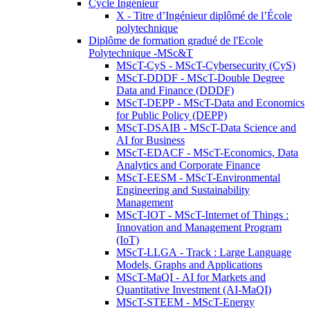
Cycle Ingénieur
X - Titre d’Ingénieur diplômé de l’École
polytechnique
Diplôme de formation gradué de l'Ecole
Polytechnique -MSc&T
MScT-CyS - MScT-Cybersecurity (CyS)
MScT-DDDF - MScT-Double Degree
Data and Finance (DDDF)
MScT-DEPP - MScT-Data and Economics
for Public Policy (DEPP)
MScT-DSAIB - MScT-Data Science and
AI for Business
MScT-EDACF - MScT-Economics, Data
Analytics and Corporate Finance
MScT-EESM - MScT-Environmental
Engineering and Sustainability
Management
MScT-IOT - MScT-Internet of Things :
Innovation and Management Program
(IoT)
MScT-LLGA - Track : Large Language
Models, Graphs and Applications
MScT-MaQI - AI for Markets and
Quantitative Investment (AI-MaQI)
MScT-STEEM - MScT-Energy