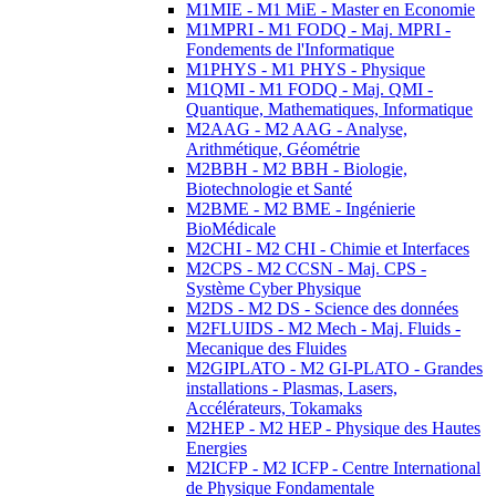
M1MIE - M1 MiE - Master en Economie
M1MPRI - M1 FODQ - Maj. MPRI -
Fondements de l'Informatique
M1PHYS - M1 PHYS - Physique
M1QMI - M1 FODQ - Maj. QMI -
Quantique, Mathematiques, Informatique
M2AAG - M2 AAG - Analyse,
Arithmétique, Géométrie
M2BBH - M2 BBH - Biologie,
Biotechnologie et Santé
M2BME - M2 BME - Ingénierie
BioMédicale
M2CHI - M2 CHI - Chimie et Interfaces
M2CPS - M2 CCSN - Maj. CPS -
Système Cyber Physique
M2DS - M2 DS - Science des données
M2FLUIDS - M2 Mech - Maj. Fluids -
Mecanique des Fluides
M2GIPLATO - M2 GI-PLATO - Grandes
installations - Plasmas, Lasers,
Accélérateurs, Tokamaks
M2HEP - M2 HEP - Physique des Hautes
Energies
M2ICFP - M2 ICFP - Centre International
de Physique Fondamentale