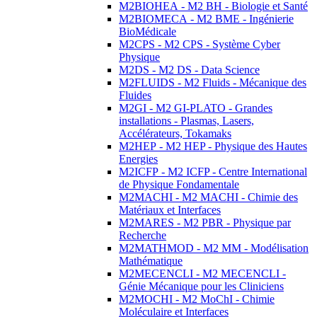
M2BIOHEA - M2 BH - Biologie et Santé
M2BIOMECA - M2 BME - Ingénierie
BioMédicale
M2CPS - M2 CPS - Système Cyber
Physique
M2DS - M2 DS - Data Science
M2FLUIDS - M2 Fluids - Mécanique des
Fluides
M2GI - M2 GI-PLATO - Grandes
installations - Plasmas, Lasers,
Accélérateurs, Tokamaks
M2HEP - M2 HEP - Physique des Hautes
Energies
M2ICFP - M2 ICFP - Centre International
de Physique Fondamentale
M2MACHI - M2 MACHI - Chimie des
Matériaux et Interfaces
M2MARES - M2 PBR - Physique par
Recherche
M2MATHMOD - M2 MM - Modélisation
Mathématique
M2MECENCLI - M2 MECENCLI -
Génie Mécanique pour les Cliniciens
M2MOCHI - M2 MoChI - Chimie
Moléculaire et Interfaces