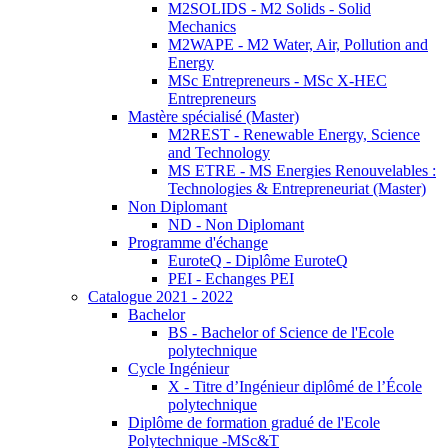
M2SOLIDS - M2 Solids - Solid
Mechanics
M2WAPE - M2 Water, Air, Pollution and
Energy
MSc Entrepreneurs - MSc X-HEC
Entrepreneurs
Mastère spécialisé (Master)
M2REST - Renewable Energy, Science
and Technology
MS ETRE - MS Energies Renouvelables :
Technologies & Entrepreneuriat (Master)
Non Diplomant
ND - Non Diplomant
Programme d'échange
EuroteQ - Diplôme EuroteQ
PEI - Echanges PEI
Catalogue 2021 - 2022
Bachelor
BS - Bachelor of Science de l'Ecole
polytechnique
Cycle Ingénieur
X - Titre d’Ingénieur diplômé de l’École
polytechnique
Diplôme de formation gradué de l'Ecole
Polytechnique -MSc&T