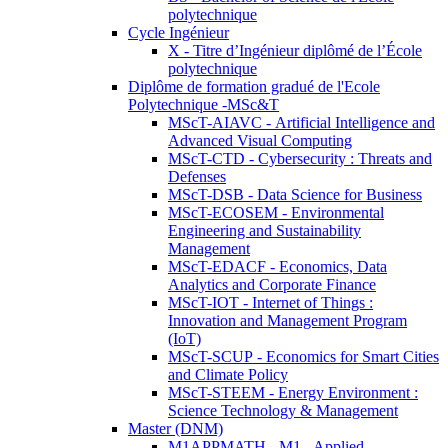
polytechnique
Cycle Ingénieur
X - Titre d’Ingénieur diplômé de l’École
polytechnique
Diplôme de formation gradué de l'Ecole
Polytechnique -MSc&T
MScT-AIAVC - Artificial Intelligence and
Advanced Visual Computing
MScT-CTD - Cybersecurity : Threats and
Defenses
MScT-DSB - Data Science for Business
MScT-ECOSEM - Environmental
Engineering and Sustainability
Management
MScT-EDACF - Economics, Data
Analytics and Corporate Finance
MScT-IOT - Internet of Things :
Innovation and Management Program
(IoT)
MScT-SCUP - Economics for Smart Cities
and Climate Policy
MScT-STEEM - Energy Environment :
Science Technology & Management
Master (DNM)
M1APPMATH - M1 - Applied