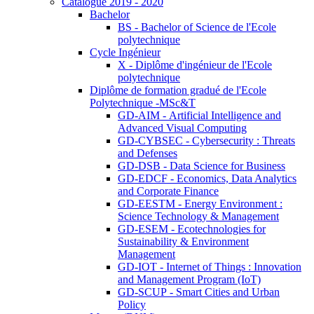
Catalogue 2019 - 2020
Bachelor
BS - Bachelor of Science de l'Ecole
polytechnique
Cycle Ingénieur
X - Diplôme d'ingénieur de l'Ecole
polytechnique
Diplôme de formation gradué de l'Ecole
Polytechnique -MSc&T
GD-AIM - Artificial Intelligence and
Advanced Visual Computing
GD-CYBSEC - Cybersecurity : Threats
and Defenses
GD-DSB - Data Science for Business
GD-EDCF - Economics, Data Analytics
and Corporate Finance
GD-EESTM - Energy Environment :
Science Technology & Management
GD-ESEM - Ecotechnologies for
Sustainability & Environment
Management
GD-IOT - Internet of Things : Innovation
and Management Program (IoT)
GD-SCUP - Smart Cities and Urban
Policy