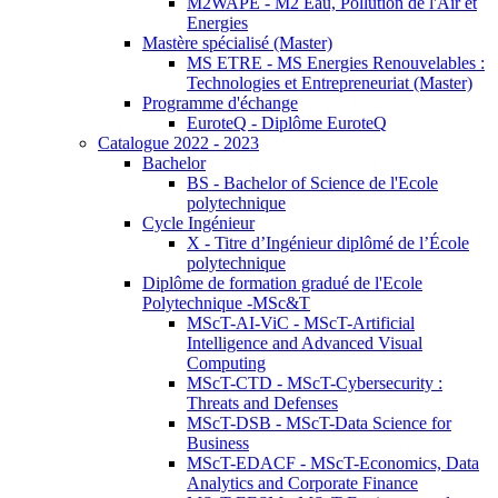
M2WAPE - M2 Eau, Pollution de l'Air et
Energies
Mastère spécialisé (Master)
MS ETRE - MS Energies Renouvelables :
Technologies et Entrepreneuriat (Master)
Programme d'échange
EuroteQ - Diplôme EuroteQ
Catalogue 2022 - 2023
Bachelor
BS - Bachelor of Science de l'Ecole
polytechnique
Cycle Ingénieur
X - Titre d’Ingénieur diplômé de l’École
polytechnique
Diplôme de formation gradué de l'Ecole
Polytechnique -MSc&T
MScT-AI-ViC - MScT-Artificial
Intelligence and Advanced Visual
Computing
MScT-CTD - MScT-Cybersecurity :
Threats and Defenses
MScT-DSB - MScT-Data Science for
Business
MScT-EDACF - MScT-Economics, Data
Analytics and Corporate Finance