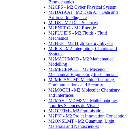
Biomechanics
M2CPS - M2 Cyber Physical System
M2DATAAI - M2 Data AI - Data and
Artificial Intelligence
M2DS - M2 Data Sciences
M2ENERG - M2 Énergie
M2FLUIDS - M2 Fluids - Fluid
Mechanics
M2HEP - M2 High Energy physics
M2ICS - M2 Integration, Circuits and
Systems
M2MATHMOD - M2 Mathematical
Modelling
M2MECENCLI - M2 Mecencli -
Mechanical Engineering for Clinicians
M2MICAS - M2 Machine Learning,
Communications and Security
M2MOCHI - M2 Molecular Chemistry
and Interfaces
M2MSV - M2 MSV - Mathématiques
pour les Sciences du Vivant
M2OPTIM - M2 Optimisation
M2PIC - M2 Projet Innovation Conception
M2QNSLMT - M2 Quantum, Light,
Materials and Nanosciences