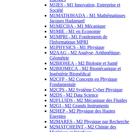
M1IES - M1 Innovation, Entreprise et
Société
M1MATHJHADA - M1 Mathématiques
Jacques Hadamard
M1MECHA - M1 Mécanique
M1MIE - M1 en Economie
M1MPRI - M1 Fondements de
l'Informatique MPRI
M1PHYSICS - M1 Physique
M2AAG - M2 Analyse, Arithmétique,
Géométrie
M2BIOHEA - M2 Biologie et Santé
M2BIOMECA - M2 Biomécanique et
Ingéniérie Biomédical
M2CFP - M2 Concepts en Physique
Fondamentale
M2CPS - M2 Système Cyber Physique
M2DS - M2 Data Science
M2FLUIDS - M2 Mécanique des Fluides
M2GI - M2 Grands Instruments
M2HEP - M2 Physique des Hautes
Energies
M2MARES - M2 Physique par Recherche
M2MATCHEINT - M2 Chimie des