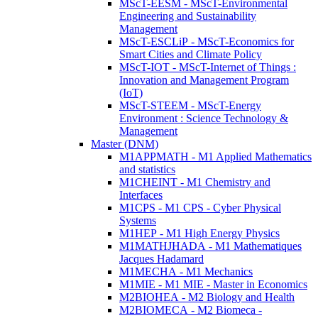
MScT-EESM - MScT-Environmental
Engineering and Sustainability
Management
MScT-ESCLiP - MScT-Economics for
Smart Cities and Climate Policy
MScT-IOT - MScT-Internet of Things :
Innovation and Management Program
(IoT)
MScT-STEEM - MScT-Energy
Environment : Science Technology &
Management
Master (DNM)
M1APPMATH - M1 Applied Mathematics
and statistics
M1CHEINT - M1 Chemistry and
Interfaces
M1CPS - M1 CPS - Cyber Physical
Systems
M1HEP - M1 High Energy Physics
M1MATHJHADA - M1 Mathematiques
Jacques Hadamard
M1MECHA - M1 Mechanics
M1MIE - M1 MIE - Master in Economics
M2BIOHEA - M2 Biology and Health
M2BIOMECA - M2 Biomeca -