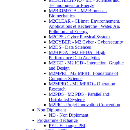
M1SCTECHNRJ - M1 - Sciences and
Technologies for Energy
M2BIOMECA - M2 Biomeca -
Biomechanics
M2CLEAR - CLimat, Environnement,
Applications et Recherche - Water, Air,
Pollution and Energy
M2CPS - Cyber Physical System
M2CYBER - M2 Cyber - Cybersecurity
M2DS - Data Sciences
M2HPDA - M2 HPDA - High
Performance Data Analytics
M2IGD - M2 IGD - Interaction, Graphic
and Design
M2MPRI - M2 MPRI - Foudations of
Computer Science
M2MPRO - M2 MPRO - Operation
Research
M2PDS - M2 PDS - Parallel and
Distributed Systems
M2PIC - Projet Innovation Conception
Non Diplomant
ND - Non Diplomant
Programme d'échange
PEI - Echanges PEI