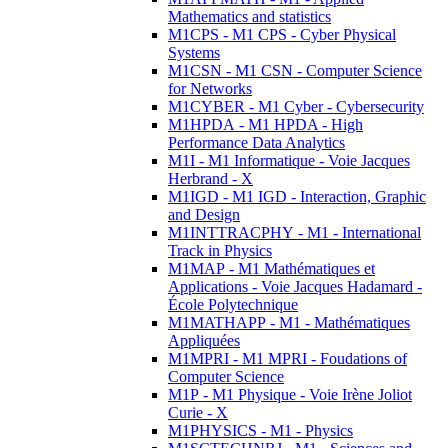
Mathematics and statistics
M1CPS - M1 CPS - Cyber Physical
Systems
M1CSN - M1 CSN - Computer Science
for Networks
M1CYBER - M1 Cyber - Cybersecurity
M1HPDA - M1 HPDA - High
Performance Data Analytics
M1I - M1 Informatique - Voie Jacques
Herbrand - X
M1IGD - M1 IGD - Interaction, Graphic
and Design
M1INTTRACPHY - M1 - International
Track in Physics
M1MAP - M1 Mathématiques et
Applications - Voie Jacques Hadamard -
École Polytechnique
M1MATHAPP - M1 - Mathématiques
Appliquées
M1MPRI - M1 MPRI - Foudations of
Computer Science
M1P - M1 Physique - Voie Irène Joliot
Curie - X
M1PHYSICS - M1 - Physics