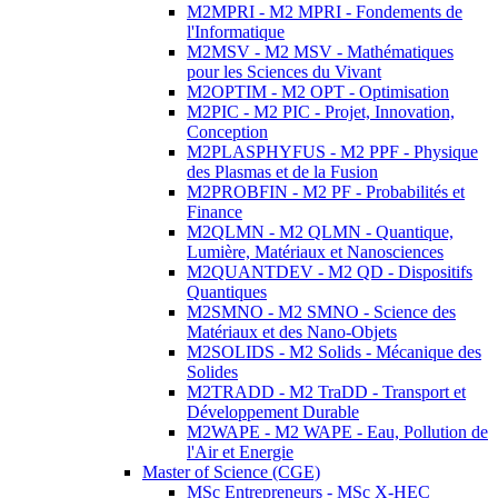
M2MPRI - M2 MPRI - Fondements de
l'Informatique
M2MSV - M2 MSV - Mathématiques
pour les Sciences du Vivant
M2OPTIM - M2 OPT - Optimisation
M2PIC - M2 PIC - Projet, Innovation,
Conception
M2PLASPHYFUS - M2 PPF - Physique
des Plasmas et de la Fusion
M2PROBFIN - M2 PF - Probabilités et
Finance
M2QLMN - M2 QLMN - Quantique,
Lumière, Matériaux et Nanosciences
M2QUANTDEV - M2 QD - Dispositifs
Quantiques
M2SMNO - M2 SMNO - Science des
Matériaux et des Nano-Objets
M2SOLIDS - M2 Solids - Mécanique des
Solides
M2TRADD - M2 TraDD - Transport et
Développement Durable
M2WAPE - M2 WAPE - Eau, Pollution de
l'Air et Energie
Master of Science (CGE)
MSc Entrepreneurs - MSc X-HEC