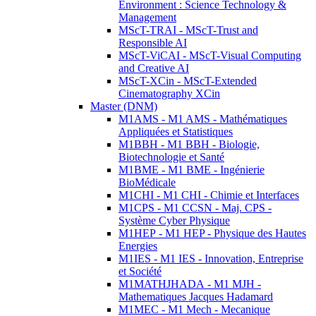
Environment : Science Technology &
Management
MScT-TRAI - MScT-Trust and
Responsible AI
MScT-ViCAI - MScT-Visual Computing
and Creative AI
MScT-XCin - MScT-Extended
Cinematography XCin
Master (DNM)
M1AMS - M1 AMS - Mathématiques
Appliquées et Statistiques
M1BBH - M1 BBH - Biologie,
Biotechnologie et Santé
M1BME - M1 BME - Ingénierie
BioMédicale
M1CHI - M1 CHI - Chimie et Interfaces
M1CPS - M1 CCSN - Maj. CPS -
Système Cyber Physique
M1HEP - M1 HEP - Physique des Hautes
Energies
M1IES - M1 IES - Innovation, Entreprise
et Société
M1MATHJHADA - M1 MJH -
Mathematiques Jacques Hadamard
M1MEC - M1 Mech - Mecanique