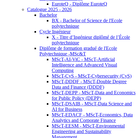
EuroteQ - Diplôme EuroteQ
Catalogue 2025 - 2026
Bachelor
BX - Bachelor of Science de l'Ecole
polytechnique
Cycle Ingénieur
X - Titre d’Ingénieur diplômé de l’École
polytechnique
Diplôme de formation gradué de l'Ecole
Polytechnique -MSc&T
MScT-AI-ViC - MScT-Artificial
Intelligence and Advanced Visual
Computing
MScT-CyS - MScT-Cybersecurity (CyS)
MScT-DDDF - MScT-Double Degree
Data and Finance (DDDF)
MScT-DEPP - MScT-Data and Economics
for Public Policy (DEPP)
MScT-DSAIB - MScT-Data Science and
AI for Business
MScT-EDACF - MScT-Economics, Data
Analytics and Corporate Finance
MScT-EESM - MScT-Environmental
Engineering and Sustainability
Management