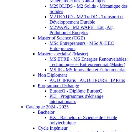
Matériaux et des Nano-Objets
M2SOLIDS - M2 Solids - Mécanique des
Solides
M2TRADD - M2 TraDD - Transport et
Développement Durable
M2WAPE - M2 WAPE - Eau, Air,
Pollution et Énergies
Master of Science (CGE)
MSc Entrepreneurs - MSc X-HEC
Entrepreneurs
Mastère spécialisé (Master)
MS ETRE - MS Energies Renouvelables :
Technologies et Entrepreneuriat (Master)
MS IE - MS Innovation et Entreprenariat
Non Diplomant
AUD_IPParis - AUDITEURS - IP Paris
Programme d'échange
EuroteQ - Diplôme EuroteQ
PEI - Programmes d'échange
internationaux
Catalogue 2024 - 2025
Bachelor
BX - Bachelor of Science de l'Ecole
polytechnique
Cycle Ingénieur