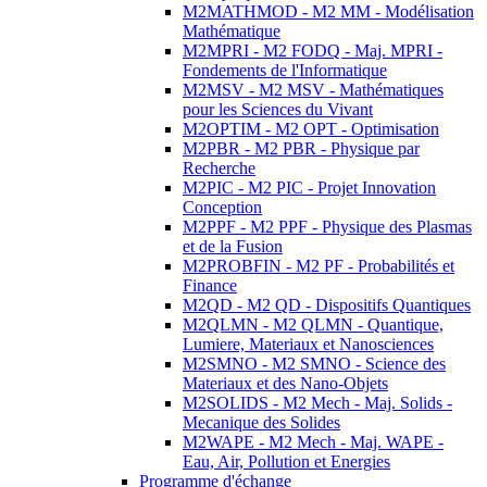
M2MATHMOD - M2 MM - Modélisation
Mathématique
M2MPRI - M2 FODQ - Maj. MPRI -
Fondements de l'Informatique
M2MSV - M2 MSV - Mathématiques
pour les Sciences du Vivant
M2OPTIM - M2 OPT - Optimisation
M2PBR - M2 PBR - Physique par
Recherche
M2PIC - M2 PIC - Projet Innovation
Conception
M2PPF - M2 PPF - Physique des Plasmas
et de la Fusion
M2PROBFIN - M2 PF - Probabilités et
Finance
M2QD - M2 QD - Dispositifs Quantiques
M2QLMN - M2 QLMN - Quantique,
Lumiere, Materiaux et Nanosciences
M2SMNO - M2 SMNO - Science des
Materiaux et des Nano-Objets
M2SOLIDS - M2 Mech - Maj. Solids -
Mecanique des Solides
M2WAPE - M2 Mech - Maj. WAPE -
Eau, Air, Pollution et Energies
Programme d'échange