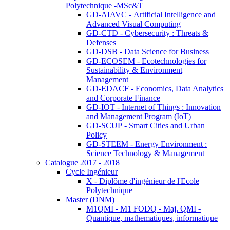
Polytechnique -MSc&T
GD-AIAVC - Artificial Intelligence and
Advanced Visual Computing
GD-CTD - Cybersecurity : Threats &
Defenses
GD-DSB - Data Science for Business
GD-ECOSEM - Ecotechnologies for
Sustainability & Environment
Management
GD-EDACF - Economics, Data Analytics
and Corporate Finance
GD-IOT - Internet of Things : Innovation
and Management Program (IoT)
GD-SCUP - Smart Cities and Urban
Policy
GD-STEEM - Energy Environment :
Science Technology & Management
Catalogue 2017 - 2018
Cycle Ingénieur
X - Diplôme d'ingénieur de l'Ecole
Polytechnique
Master (DNM)
M1QMI - M1 FODQ - Maj. QMI -
Quantique, mathematiques, informatique