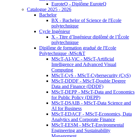
EuroteQ - Diplôme EuroteQ
Catalogue 2025 - 2026
Bachelor
BX - Bachelor of Science de l'Ecole
polytechnique
Cycle Ingénieur
X - Titre d’Ingénieur diplômé de l’École
polytechnique
Diplôme de formation gradué de l'Ecole
Polytechnique -MSc&T
MScT-AI-ViC - MScT-Artificial
Intelligence and Advanced Visual
Computing
MScT-CyS - MScT-Cybersecurity (CyS)
MScT-DDDF - MScT-Double Degree
Data and Finance (DDDF)
MScT-DEPP - MScT-Data and Economics
for Public Policy (DEPP)
MScT-DSAIB - MScT-Data Science and
AI for Business
MScT-EDACF - MScT-Economics, Data
Analytics and Corporate Finance
MScT-EESM - MScT-Environmental
Engineering and Sustainability
Management