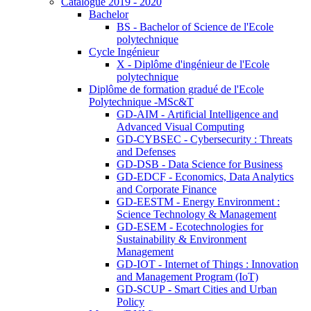
Catalogue 2019 - 2020
Bachelor
BS - Bachelor of Science de l'Ecole
polytechnique
Cycle Ingénieur
X - Diplôme d'ingénieur de l'Ecole
polytechnique
Diplôme de formation gradué de l'Ecole
Polytechnique -MSc&T
GD-AIM - Artificial Intelligence and
Advanced Visual Computing
GD-CYBSEC - Cybersecurity : Threats
and Defenses
GD-DSB - Data Science for Business
GD-EDCF - Economics, Data Analytics
and Corporate Finance
GD-EESTM - Energy Environment :
Science Technology & Management
GD-ESEM - Ecotechnologies for
Sustainability & Environment
Management
GD-IOT - Internet of Things : Innovation
and Management Program (IoT)
GD-SCUP - Smart Cities and Urban
Policy