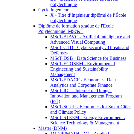
polytechnique
Cycle Ingénieur
X - Titre d’Ingénieur diplômé de l’École
polytechnique
Diplôme de formation gradué de l'Ecole
Polytechnique -MSc&T
MScT-AIAVC - Artificial Intelligence and
Advanced Visual Computing
MScT-CTD - Cybersecurity : Threats and
Defenses
MScT-DSB - Data Science for Business
MScT-ECOSEM - Environmental
Engineering and Sustainability
Management
MScT-EDACF - Economics, Data
Analytics and Corporate Finance
MScT-IOT - Internet of Things :
Innovation and Management Program
(IoT)
MScT-SCUP - Economics for Smart Cities
and Climate Policy
MScT-STEEM - Energy Environment :
Science Technology & Management
Master (DNM)
M1APPMATH - M1 - Applied