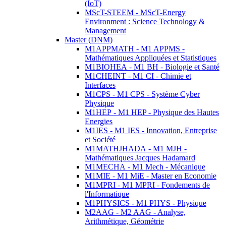
(IoT)
MScT-STEEM - MScT-Energy
Environment : Science Technology &
Management
Master (DNM)
M1APPMATH - M1 APPMS -
Mathématiques Appliquées et Statistiques
M1BIOHEA - M1 BH - Biologie et Santé
M1CHEINT - M1 CI - Chimie et
Interfaces
M1CPS - M1 CPS - Système Cyber
Physique
M1HEP - M1 HEP - Physique des Hautes
Energies
M1IES - M1 IES - Innovation, Entreprise
et Société
M1MATHJHADA - M1 MJH -
Mathématiques Jacques Hadamard
M1MECHA - M1 Mech - Mécanique
M1MIE - M1 MiE - Master en Economie
M1MPRI - M1 MPRI - Fondements de
l'Informatique
M1PHYSICS - M1 PHYS - Physique
M2AAG - M2 AAG - Analyse,
Arithmétique, Géométrie