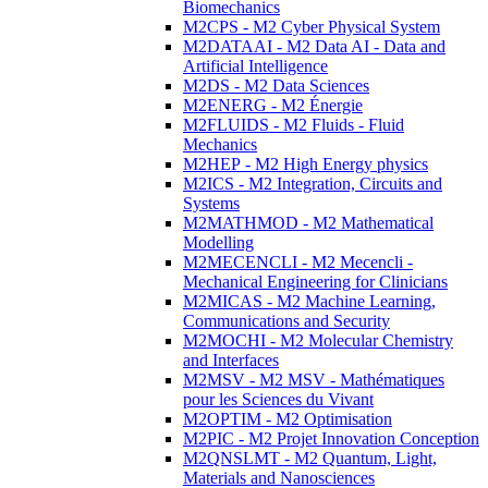
Biomechanics
M2CPS - M2 Cyber Physical System
M2DATAAI - M2 Data AI - Data and
Artificial Intelligence
M2DS - M2 Data Sciences
M2ENERG - M2 Énergie
M2FLUIDS - M2 Fluids - Fluid
Mechanics
M2HEP - M2 High Energy physics
M2ICS - M2 Integration, Circuits and
Systems
M2MATHMOD - M2 Mathematical
Modelling
M2MECENCLI - M2 Mecencli -
Mechanical Engineering for Clinicians
M2MICAS - M2 Machine Learning,
Communications and Security
M2MOCHI - M2 Molecular Chemistry
and Interfaces
M2MSV - M2 MSV - Mathématiques
pour les Sciences du Vivant
M2OPTIM - M2 Optimisation
M2PIC - M2 Projet Innovation Conception
M2QNSLMT - M2 Quantum, Light,
Materials and Nanosciences