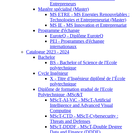
Entrepreneurs
Mastère spécialisé (Master)
MS ETRE - MS Energies Renouvelables :
Technologies et Entrepreneuriat (Master)
MS IE - MS Innovation et Entreprenariat
Programme d'échange
EuroteQ - Diplôme EuroteQ
PEI - Programmes d'échange
internationaux
Catalogue 2023 - 2024
Bachelor
BS - Bachelor of Science de l'Ecole
polytechnique
Cycle Ingénieur
X - Titre d’Ingénieur diplômé de l’École
polytechnique
Diplôme de formation gradué de l'Ecole
Polytechnique -MSc&T
MScT-AI-ViC - MScT-Artificial
Intelligence and Advanced Visual
Computing
MScT-CTD - MScT-Cybersecurity :
Threats and Defenses
MScT-DDDF - MScT-Double Degree
Data and Finance (DDDF)