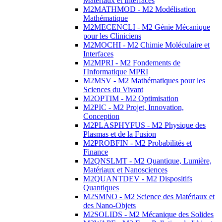
Matériaux et Interfaces
M2MATHMOD - M2 Modélisation
Mathématique
M2MECENCLI - M2 Génie Mécanique
pour les Cliniciens
M2MOCHI - M2 Chimie Moléculaire et
Interfaces
M2MPRI - M2 Fondements de
l'Informatique MPRI
M2MSV - M2 Mathématiques pour les
Sciences du Vivant
M2OPTIM - M2 Optimisation
M2PIC - M2 Projet, Innovation,
Conception
M2PLASPHYFUS - M2 Physique des
Plasmas et de la Fusion
M2PROBFIN - M2 Probabilités et
Finance
M2QNSLMT - M2 Quantique, Lumière,
Matériaux et Nanosciences
M2QUANTDEV - M2 Dispositifs
Quantiques
M2SMNO - M2 Science des Matériaux et
des Nano-Objets
M2SOLIDS - M2 Mécanique des Solides