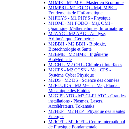
M1MIE - M1 MiE - Master en Economie
M1MPRI - M1 FODQ - Maj. MPRI -
Fondements de l'Informatique
M1PHYS - M1 PHYS - Physique
M1QMI - M1 FODQ - Maj. QMI -
Quantique, Mathematiques, Informatique
M2AAG - M2 AAG - Analyse,
Arithmétique, Géométrie
M2BBH - M2 BBH - Biologie,
Biotechnologie et Santé
M2BME - M2 BME - Ingénierie
BioMédicale
M2CHI - M2 CHI - Chimie et Interfaces
M2CPS - M2 CCSN - Maj. CPS -
Système Cyber Physique
M2DS - M2 DS - Science des données
M2FLUIDS - M2 Mech - Maj. Fluids -
Mecanique des Fluides
M2GIPLATO - M2 GI-PLATO - Grandes
installations - Plasmas, Lasers,
Accélérateurs, Tokamaks
M2HEP - M2 HEP - Physique des Hautes
Energies
M2ICFP - M2 ICFP - Centre International
de Physique Fondamentale