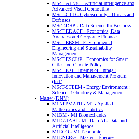
MScT-AI-ViC - Artificial Intelligence and
Advanced Visual Computing
MScT-CTD - Cybersecurity : Threats and
Defenses
MScT-DSB - Data Science for Business
MScT-EDACF - Economics, Data
Analytics and Corporate Finance
MScT-EESM - Environmental
Engineering and Sustainability
Management
MScT-ESCLiP - Economics for Smart
Cities and Climate Policy
MScT-IOT - Internet of Things :
Innovation and Management Program
(IoT)
MScT-STEEM - Energy Environment :
Science Technology & Management
Master (DNM)
M1APPMATH - M1 - Applied
Mathematics and statistics
M1BM - M1 Biomechanics
M1DATAAI - M1 Data AI - Data and
Artificial Intelligence
M1ECO - M1 Economie
M1ENERG - Master 1 Énergie