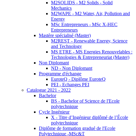
M2SOLIDS - M2 Solids - Solid
Mechanics
M2WAPE - M2 Water, Air, Pollution and
Energy
MSc Entrepreneurs - MSc X-HEC
Entrepreneurs
Mastère spécialisé (Master)
M2REST - Renewable Energy, Science
and Technology
MS ETRE - MS Energies Renouvelables :
Technologies & Entrepreneuriat (Master)
Non Diplomant
ND - Non Diplomant
Programme d'échange
EuroteQ - Diplôme EuroteQ
PEI - Echanges PEI
Catalogue 2021 - 2022
Bachelor
BS - Bachelor of Science de l'Ecole
polytechnique
Cycle Ingénieur
X - Titre d’Ingénieur diplômé de l’École
polytechnique
Diplôme de formation gradué de l'Ecole
Polytechnique -MSc&T