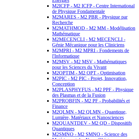
Energies
M2ICFP - M2 ICFP - Centre International
de Physique Fondamentale
M2MARES - M2 PBR - Physique par
Recherche
M2MATHMOD - M2 MM - Modélisation
Mathématique
M2MECENCLI - M2 MECENCLI -
Génie Mécanique pour les Cliniciens
M2MPRI - M2 MPRI - Fondements de
l'Informatique
M2MSV - M2 MSV - Mathématiques
pour les Sciences du Vivant
M2OPTIM - M2 OPT - Optimisation
M2PIC - M2 PIC - Projet, Innovation,
Conception
M2PLASPHYFUS - M2 PPF - Physique
des Plasmas et de la Fusion
M2PROBFIN - M2 PF - Probabilités et
Finance
M2QLMN - M2 QLMN - Quantique,
Lumière, Matériaux et Nanosciences
M2QUANTDEV - M2 QD - Dispositifs
Quantiques
M2SMNO - M2 SMNO - Science des