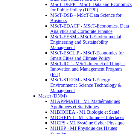
MScT-DEPP - MScT-Data and Economics
for Public Policy (DEPP)
MScT-DSB - MScT-Data Science for
Business
MScT-EDACF - MScT-Economics, Data
Analytics and Corporate Finance
MScT-EESM - MScT-Environmental
Engineering and Sustainability
Management
MScT-ESCLiP - MScT-Economics for
Smart Cities and Climate Policy
MScT-IOT - MScT-Internet of Things :
Innovation and Management Program
(IoT)
MScT-STEEM - MScT-Energy
Environment : Science Technology &
Management
Master (DNM)
M1APPMATH - M1 Mathématiques
Appliquées et Statistiques
M1BIOHEA - M1 Biologie et Santé
M1CHEINT - M1 Chimie et Interfaces
M1CPS - M1 Système Cyber Physique
M1HEP - M1 Physique des Hautes
Energies