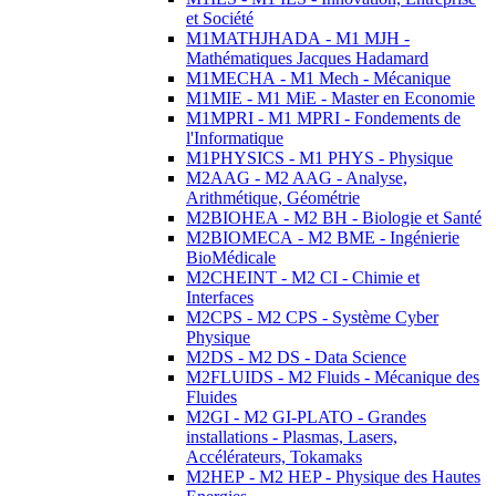
et Société
M1MATHJHADA - M1 MJH -
Mathématiques Jacques Hadamard
M1MECHA - M1 Mech - Mécanique
M1MIE - M1 MiE - Master en Economie
M1MPRI - M1 MPRI - Fondements de
l'Informatique
M1PHYSICS - M1 PHYS - Physique
M2AAG - M2 AAG - Analyse,
Arithmétique, Géométrie
M2BIOHEA - M2 BH - Biologie et Santé
M2BIOMECA - M2 BME - Ingénierie
BioMédicale
M2CHEINT - M2 CI - Chimie et
Interfaces
M2CPS - M2 CPS - Système Cyber
Physique
M2DS - M2 DS - Data Science
M2FLUIDS - M2 Fluids - Mécanique des
Fluides
M2GI - M2 GI-PLATO - Grandes
installations - Plasmas, Lasers,
Accélérateurs, Tokamaks
M2HEP - M2 HEP - Physique des Hautes