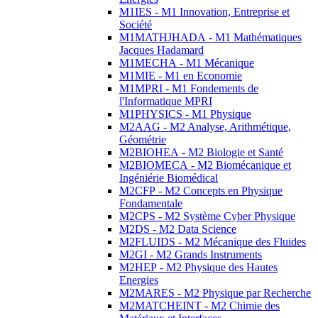
M1IES - M1 Innovation, Entreprise et
Société
M1MATHJHADA - M1 Mathématiques
Jacques Hadamard
M1MECHA - M1 Mécanique
M1MIE - M1 en Economie
M1MPRI - M1 Fondements de
l'Informatique MPRI
M1PHYSICS - M1 Physique
M2AAG - M2 Analyse, Arithmétique,
Géométrie
M2BIOHEA - M2 Biologie et Santé
M2BIOMECA - M2 Biomécanique et
Ingéniérie Biomédical
M2CFP - M2 Concepts en Physique
Fondamentale
M2CPS - M2 Système Cyber Physique
M2DS - M2 Data Science
M2FLUIDS - M2 Mécanique des Fluides
M2GI - M2 Grands Instruments
M2HEP - M2 Physique des Hautes
Energies
M2MARES - M2 Physique par Recherche
M2MATCHEINT - M2 Chimie des