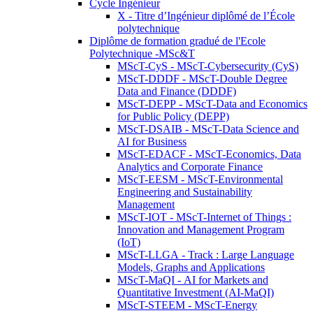
Cycle Ingénieur
X - Titre d’Ingénieur diplômé de l’École
polytechnique
Diplôme de formation gradué de l'Ecole
Polytechnique -MSc&T
MScT-CyS - MScT-Cybersecurity (CyS)
MScT-DDDF - MScT-Double Degree
Data and Finance (DDDF)
MScT-DEPP - MScT-Data and Economics
for Public Policy (DEPP)
MScT-DSAIB - MScT-Data Science and
AI for Business
MScT-EDACF - MScT-Economics, Data
Analytics and Corporate Finance
MScT-EESM - MScT-Environmental
Engineering and Sustainability
Management
MScT-IOT - MScT-Internet of Things :
Innovation and Management Program
(IoT)
MScT-LLGA - Track : Large Language
Models, Graphs and Applications
MScT-MaQI - AI for Markets and
Quantitative Investment (AI-MaQI)
MScT-STEEM - MScT-Energy