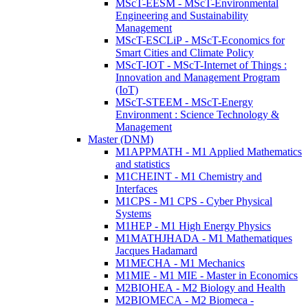
MScT-EESM - MScT-Environmental
Engineering and Sustainability
Management
MScT-ESCLiP - MScT-Economics for
Smart Cities and Climate Policy
MScT-IOT - MScT-Internet of Things :
Innovation and Management Program
(IoT)
MScT-STEEM - MScT-Energy
Environment : Science Technology &
Management
Master (DNM)
M1APPMATH - M1 Applied Mathematics
and statistics
M1CHEINT - M1 Chemistry and
Interfaces
M1CPS - M1 CPS - Cyber Physical
Systems
M1HEP - M1 High Energy Physics
M1MATHJHADA - M1 Mathematiques
Jacques Hadamard
M1MECHA - M1 Mechanics
M1MIE - M1 MIE - Master in Economics
M2BIOHEA - M2 Biology and Health
M2BIOMECA - M2 Biomeca -