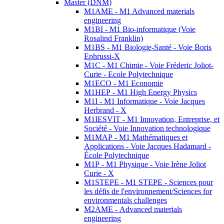
Master (DNM)
M1AME - M1 Advanced materials
engineering
M1BI - M1 Bio-informatique (Voie
Rosalind Franklin)
M1BS - M1 Biologie-Santé - Voie Boris
Ephrussi-X
M1C - M1 Chimie - Voie Fréderic Joliot-
Curie - Ecole Polytechnique
M1ECO - M1 Economie
M1HEP - M1 High Energy Physics
M1I - M1 Informatique - Voie Jacques
Herbrand - X
M1IESVIT - M1 Innovation, Entreprise, et
Société - Voie Innovation technologique
M1MAP - M1 Mathématiques et
Applications - Voie Jacques Hadamard -
École Polytechnique
M1P - M1 Physique - Voie Irène Joliot
Curie - X
M1STEPE - M1 STEPE - Sciences pour
les défis de l'environnement/Sciences for
environmentals challenges
M2AME - Advanced materials
engineering