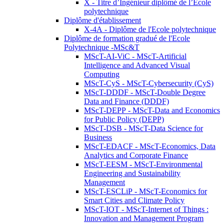
X - Titre d’Ingénieur diplômé de l’École
polytechnique
Diplôme d'établissement
X-4A - Diplôme de l'Ecole polytechnique
Diplôme de formation gradué de l'Ecole
Polytechnique -MSc&T
MScT-AI-ViC - MScT-Artificial
Intelligence and Advanced Visual
Computing
MScT-CyS - MScT-Cybersecurity (CyS)
MScT-DDDF - MScT-Double Degree
Data and Finance (DDDF)
MScT-DEPP - MScT-Data and Economics
for Public Policy (DEPP)
MScT-DSB - MScT-Data Science for
Business
MScT-EDACF - MScT-Economics, Data
Analytics and Corporate Finance
MScT-EESM - MScT-Environmental
Engineering and Sustainability
Management
MScT-ESCLiP - MScT-Economics for
Smart Cities and Climate Policy
MScT-IOT - MScT-Internet of Things :
Innovation and Management Program