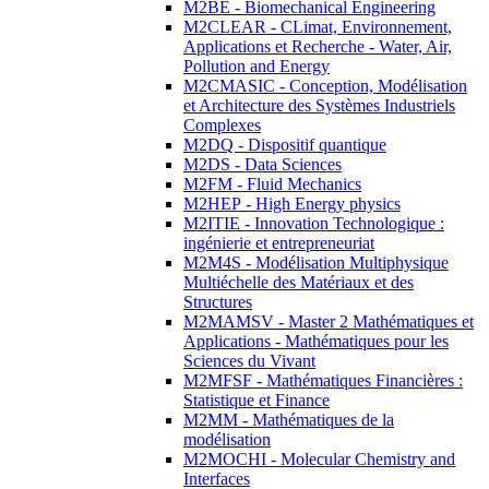
M2BE - Biomechanical Engineering
M2CLEAR - CLimat, Environnement,
Applications et Recherche - Water, Air,
Pollution and Energy
M2CMASIC - Conception, Modélisation
et Architecture des Systèmes Industriels
Complexes
M2DQ - Dispositif quantique
M2DS - Data Sciences
M2FM - Fluid Mechanics
M2HEP - High Energy physics
M2ITIE - Innovation Technologique :
ingénierie et entrepreneuriat
M2M4S - Modélisation Multiphysique
Multiéchelle des Matériaux et des
Structures
M2MAMSV - Master 2 Mathématiques et
Applications - Mathématiques pour les
Sciences du Vivant
M2MFSF - Mathématiques Financières :
Statistique et Finance
M2MM - Mathématiques de la
modélisation
M2MOCHI - Molecular Chemistry and
Interfaces