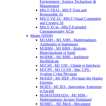
Environment : Science Technology &
Management
MScT-TRAI - MScT-Trust and
Responsible AI
MScT-ViCAI - MScT-Visual Computing
and Creative AI
MScT-XCin - MScT-Extended
Cinematography XCin
Master (DNM)
M1AMS - M1 AMS - Mathématiques
Appliquées et Statistiques
M1BBH - M1 BBH - Biologie,
Biotechnologie et Santé
M1BME - M1 BME - Ingénierie
BioMédicale
M1CHI - M1 CHI - Chimie et Interfaces
M1CPS - M1 CCSN - Maj. CPS -
Système Cyber Physique
M1HEP - M1 HEP - Physique des Hautes
Energies
M1IES - M1 IES - Innovation, Entreprise
et Société
M1MATHJHADA - M1 MJH -
Mathematiques Jacques Hadamard
M1MEC - M1 Mech - Mecanique