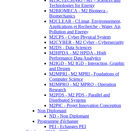
M1SCTECHNRJ - M1 - Sciences and
Technologies for Energy
M2BIOMECA - M2 Biomeca -
Biomechanics
M2CLEAR - CLimat, Environnement,
Applications et Recherche - Water, Air,
Pollution and Energy
M2CPS - Cyber Physical System
M2CYBER - M2 Cyber - Cybersecurity
M2DS - Data Sciences
M2HPDA - M2 HPDA - High
Performance Data Analytics
M2IGD - M2 IGD - Interaction, Graphic
and Design
M2MPRI - M2 MPRI - Foudations of
Computer Science
M2MPRO - M2 MPRO - Operation
Research
M2PDS - M2 PDS - Parallel and
Distributed Systems
M2PIC - Projet Innovation Conception
Non Diplomant
ND - Non Diplomant
Programme d'échange
PEI - Echanges PEI