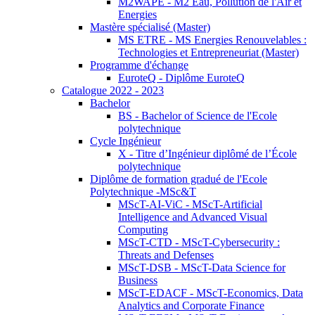
M2WAPE - M2 Eau, Pollution de l'Air et
Energies
Mastère spécialisé (Master)
MS ETRE - MS Energies Renouvelables :
Technologies et Entrepreneuriat (Master)
Programme d'échange
EuroteQ - Diplôme EuroteQ
Catalogue 2022 - 2023
Bachelor
BS - Bachelor of Science de l'Ecole
polytechnique
Cycle Ingénieur
X - Titre d’Ingénieur diplômé de l’École
polytechnique
Diplôme de formation gradué de l'Ecole
Polytechnique -MSc&T
MScT-AI-ViC - MScT-Artificial
Intelligence and Advanced Visual
Computing
MScT-CTD - MScT-Cybersecurity :
Threats and Defenses
MScT-DSB - MScT-Data Science for
Business
MScT-EDACF - MScT-Economics, Data
Analytics and Corporate Finance