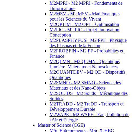
M2MPRI - M2 MPRI - Fondements de
l'Informatique
M2MSV - M2 MSV - Mathématiques
pour les Sciences du Vivant
M2OPTIM - M2 OPT - Optimisation
M2PIC - M2 PIC - Projet, Innovation,
Conception
M2PLASPHYFUS - M2 PPF - Physique
des Plasmas et de la Fusion
M2PROBFIN - M2 PF - Probabilités et
Finance
M2QLMN - M2 QLMN - Quantique,
Lumière, Matériaux et Nanosciences
M2QUANTDEV - M2 QD - Dispositifs
Quantiques
M2SMNO - M2 SMNO - Science des
Matériaux et des Nano-Objets
M2SOLIDS - M2 Solids - Mécanique des
Solides
M2TRADD - M2 TraDD - Transport et
Développement Durable
M2WAPE - M2 WAPE - Eau, Pollution de
l'Air et Energie
Master of Science (CGE)
MSc Entrepreneurs - MSc X-HEC