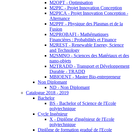
M2OPT - Optimisation
M2PIC - Projet Innovation Conception
M2PICA - Projet Innovation Conception -
Alternance
M2PPF - Physique des Plasmas et de la
Fusion
M2PROBAFI - Mathématiques
Financières : Probabilités et Finance
M2REST - Renewable Energy, Science
and Technology
M2SMNO - Sciences des Matériaux et des
nano-objets
M2TRADD - Transport et Développement
Durable - TRADD
MBIOENT - Master Bio-entrepreneur
Non Diplomant
ND - Non Diplomant
Catalogue 2018 - 2019
Bachelor
BS - Bachelor of Science de l'Ecole
polytechnique
Cycle Ingénieur
X - Diplôme d'ingénieur de l'Ecole
polytechnique
Diplôme de formation gradué de l'Ecole