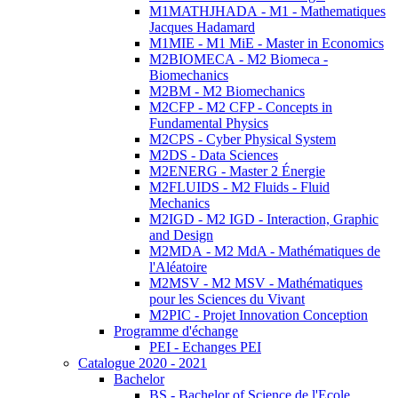
M1MATHJHADA - M1 - Mathematiques
Jacques Hadamard
M1MIE - M1 MiE - Master in Economics
M2BIOMECA - M2 Biomeca -
Biomechanics
M2BM - M2 Biomechanics
M2CFP - M2 CFP - Concepts in
Fundamental Physics
M2CPS - Cyber Physical System
M2DS - Data Sciences
M2ENERG - Master 2 Énergie
M2FLUIDS - M2 Fluids - Fluid
Mechanics
M2IGD - M2 IGD - Interaction, Graphic
and Design
M2MDA - M2 MdA - Mathématiques de
l'Aléatoire
M2MSV - M2 MSV - Mathématiques
pour les Sciences du Vivant
M2PIC - Projet Innovation Conception
Programme d'échange
PEI - Echanges PEI
Catalogue 2020 - 2021
Bachelor
BS - Bachelor of Science de l'Ecole