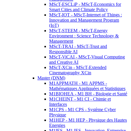
MScT-ESCLiP - MScT-Economics for
Smart Cities and Climate Policy
MScT-IOT - MScT-Internet of Things :
Innovation and Management Program
(IoT)
MScT-STEEM - MScT-Energy
Environment : Science Technology &
Management
MScT-TRAI - MScT-Trust and
Responsible AI
MScT-ViCAI - MScT-Visual Computing
and Creative AI
MScT-XCin - MScT-Extended
Cinematography XCin
Master (DNM)
M1APPMATH - M1 APPMS -
Mathématiques Appliquées et Statistiques
M1BIOHEA - M1 BH - Biologie et Santé
M1CHEINT - M1 CI - Chimie et
Interfaces
M1CPS - M1 CPS - Système Cyber
Physique
M1HEP - M1 HEP - Physique des Hautes
Energies
M1IES - M1 IES - Innovation, Entreprise