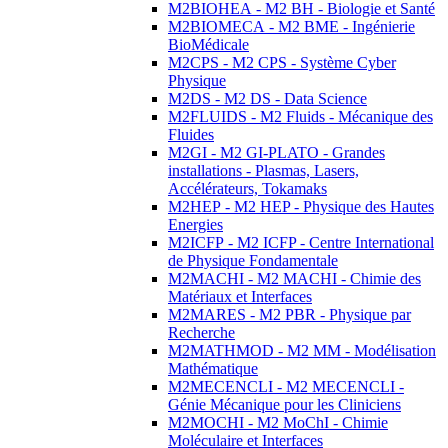
M2BIOHEA - M2 BH - Biologie et Santé
M2BIOMECA - M2 BME - Ingénierie
BioMédicale
M2CPS - M2 CPS - Système Cyber
Physique
M2DS - M2 DS - Data Science
M2FLUIDS - M2 Fluids - Mécanique des
Fluides
M2GI - M2 GI-PLATO - Grandes
installations - Plasmas, Lasers,
Accélérateurs, Tokamaks
M2HEP - M2 HEP - Physique des Hautes
Energies
M2ICFP - M2 ICFP - Centre International
de Physique Fondamentale
M2MACHI - M2 MACHI - Chimie des
Matériaux et Interfaces
M2MARES - M2 PBR - Physique par
Recherche
M2MATHMOD - M2 MM - Modélisation
Mathématique
M2MECENCLI - M2 MECENCLI -
Génie Mécanique pour les Cliniciens
M2MOCHI - M2 MoChI - Chimie
Moléculaire et Interfaces