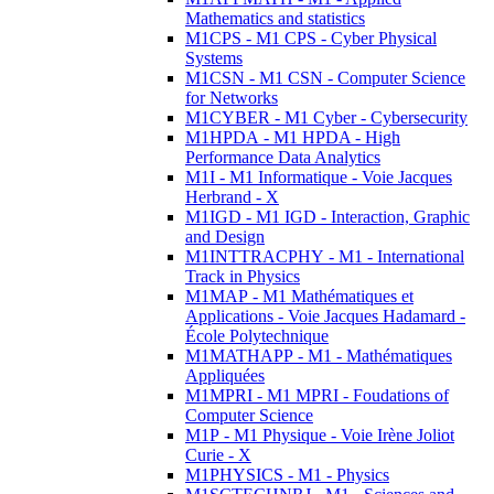
Mathematics and statistics
M1CPS - M1 CPS - Cyber Physical
Systems
M1CSN - M1 CSN - Computer Science
for Networks
M1CYBER - M1 Cyber - Cybersecurity
M1HPDA - M1 HPDA - High
Performance Data Analytics
M1I - M1 Informatique - Voie Jacques
Herbrand - X
M1IGD - M1 IGD - Interaction, Graphic
and Design
M1INTTRACPHY - M1 - International
Track in Physics
M1MAP - M1 Mathématiques et
Applications - Voie Jacques Hadamard -
École Polytechnique
M1MATHAPP - M1 - Mathématiques
Appliquées
M1MPRI - M1 MPRI - Foudations of
Computer Science
M1P - M1 Physique - Voie Irène Joliot
Curie - X
M1PHYSICS - M1 - Physics