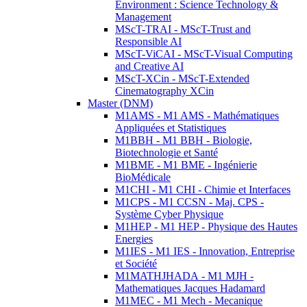
Environment : Science Technology &
Management
MScT-TRAI - MScT-Trust and
Responsible AI
MScT-ViCAI - MScT-Visual Computing
and Creative AI
MScT-XCin - MScT-Extended
Cinematography XCin
Master (DNM)
M1AMS - M1 AMS - Mathématiques
Appliquées et Statistiques
M1BBH - M1 BBH - Biologie,
Biotechnologie et Santé
M1BME - M1 BME - Ingénierie
BioMédicale
M1CHI - M1 CHI - Chimie et Interfaces
M1CPS - M1 CCSN - Maj. CPS -
Système Cyber Physique
M1HEP - M1 HEP - Physique des Hautes
Energies
M1IES - M1 IES - Innovation, Entreprise
et Société
M1MATHJHADA - M1 MJH -
Mathematiques Jacques Hadamard
M1MEC - M1 Mech - Mecanique