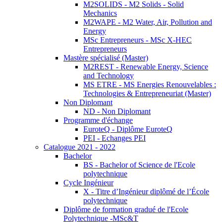
M2SOLIDS - M2 Solids - Solid
Mechanics
M2WAPE - M2 Water, Air, Pollution and
Energy
MSc Entrepreneurs - MSc X-HEC
Entrepreneurs
Mastère spécialisé (Master)
M2REST - Renewable Energy, Science
and Technology
MS ETRE - MS Energies Renouvelables :
Technologies & Entrepreneuriat (Master)
Non Diplomant
ND - Non Diplomant
Programme d'échange
EuroteQ - Diplôme EuroteQ
PEI - Echanges PEI
Catalogue 2021 - 2022
Bachelor
BS - Bachelor of Science de l'Ecole
polytechnique
Cycle Ingénieur
X - Titre d’Ingénieur diplômé de l’École
polytechnique
Diplôme de formation gradué de l'Ecole
Polytechnique -MSc&T