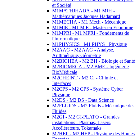
et Société
M1MATHJHADA - M1 MJH -
Mathématiques Jacques Hadamard
M1MECHA - M1 Mech - Mécanique
M1MIE - M1 MiE - Master en Economie
M1MPRI - M1 MPRI - Fondements de
l'Informatique
M1PHYSICS - M1 PHYS - Physique
M2AAG - M2 AAG - Analyse,
Arithmétique, Géométrie
M2BIOHEA - M2 BH - Biologie et Santé
M2BIOMECA - M2 BME - Ingénierie
BioMédicale
M2CHEINT - M2 CI - Chimie et
Interfaces
M2CPS - M2 CPS - Système Cyber
Physique
M2DS - M2 DS - Data Science
M2FLUIDS - M2 Fluids - Mécanique des
Fluides
M2GI - M2 GI-PLATO - Grandes
installations - Plasmas, Lasers,
Accélérateurs, Tokamaks
M2HEP - M2 HEP - Physique des Hautes