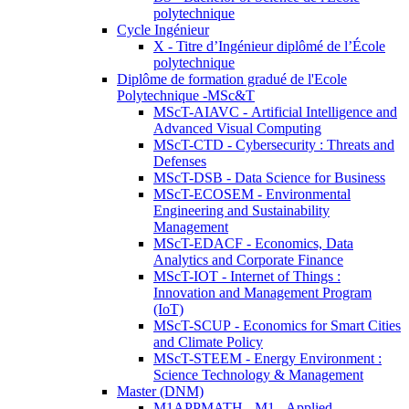
polytechnique
Cycle Ingénieur
X - Titre d’Ingénieur diplômé de l’École
polytechnique
Diplôme de formation gradué de l'Ecole
Polytechnique -MSc&T
MScT-AIAVC - Artificial Intelligence and
Advanced Visual Computing
MScT-CTD - Cybersecurity : Threats and
Defenses
MScT-DSB - Data Science for Business
MScT-ECOSEM - Environmental
Engineering and Sustainability
Management
MScT-EDACF - Economics, Data
Analytics and Corporate Finance
MScT-IOT - Internet of Things :
Innovation and Management Program
(IoT)
MScT-SCUP - Economics for Smart Cities
and Climate Policy
MScT-STEEM - Energy Environment :
Science Technology & Management
Master (DNM)
M1APPMATH - M1 - Applied