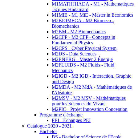
M1MATHJHADA - M1 - Mathematiques
Jacques Hadamard
M1MIE - M1 MiE - Master in Economics
M2BIOMECA - M2 Biomeca -
Biomechanics
M2BM - M2 Biomechanics
M2CFP - M2 CFP - Concepts in
Fundamental Physics
M2CPS - Cyber Physical System
M2DS - Data Sciences
M2ENERG - Master 2 Énergie
M2FLUIDS - M2 Fluids - Fluid
Mechanics
M2IGD - M2 IGD - Interaction, Graphic
and Design
M2MDA - M2 MdA - Mathématiques de
l'Aléatoire
M2MSV - M2 MSV - Mathématiques
pour les Sciences du Vivant
M2PIC - Projet Innovation Conception
Programme d'échange
PEI - Echanges PEI
Catalogue 2020 - 2021
Bachelor
BS - Bachelor of Science de l'Ecole