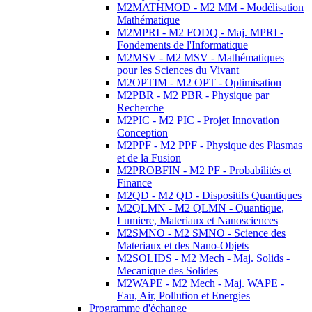
M2MATHMOD - M2 MM - Modélisation
Mathématique
M2MPRI - M2 FODQ - Maj. MPRI -
Fondements de l'Informatique
M2MSV - M2 MSV - Mathématiques
pour les Sciences du Vivant
M2OPTIM - M2 OPT - Optimisation
M2PBR - M2 PBR - Physique par
Recherche
M2PIC - M2 PIC - Projet Innovation
Conception
M2PPF - M2 PPF - Physique des Plasmas
et de la Fusion
M2PROBFIN - M2 PF - Probabilités et
Finance
M2QD - M2 QD - Dispositifs Quantiques
M2QLMN - M2 QLMN - Quantique,
Lumiere, Materiaux et Nanosciences
M2SMNO - M2 SMNO - Science des
Materiaux et des Nano-Objets
M2SOLIDS - M2 Mech - Maj. Solids -
Mecanique des Solides
M2WAPE - M2 Mech - Maj. WAPE -
Eau, Air, Pollution et Energies
Programme d'échange