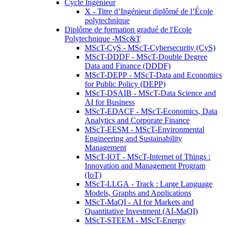
Cycle Ingénieur
X - Titre d’Ingénieur diplômé de l’École
polytechnique
Diplôme de formation gradué de l'Ecole
Polytechnique -MSc&T
MScT-CyS - MScT-Cybersecurity (CyS)
MScT-DDDF - MScT-Double Degree
Data and Finance (DDDF)
MScT-DEPP - MScT-Data and Economics
for Public Policy (DEPP)
MScT-DSAIB - MScT-Data Science and
AI for Business
MScT-EDACF - MScT-Economics, Data
Analytics and Corporate Finance
MScT-EESM - MScT-Environmental
Engineering and Sustainability
Management
MScT-IOT - MScT-Internet of Things :
Innovation and Management Program
(IoT)
MScT-LLGA - Track : Large Language
Models, Graphs and Applications
MScT-MaQI - AI for Markets and
Quantitative Investment (AI-MaQI)
MScT-STEEM - MScT-Energy