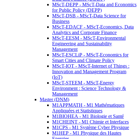
MScT-DEPP - MScT-Data and Economics
for Public Policy (DEPP)
MScT-DSB - MScT-Data Science for
Business
MScT-EDACF - MScT-Economics, Data
Analytics and Corporate Finance
MScT-EESM - MScT-Environmental
Engineering and Sustainability
Management
MScT-ESCLiP - MScT-Economics for
Smart Cities and Climate Policy
MScT-IOT - MScT-Internet of Things :
Innovation and Management Program
(IoT)
MScT-STEEM - MScT-Energy
Environment : Science Technology &
Management
Master (DNM)
M1APPMATH - M1 Mathématiques
Appliquées et Statistiques
M1BIOHEA - M1 Biologie et Santé
M1CHEINT - M1 Chimie et Interfaces
M1CPS - M1 Système Cyber Physique
M1HEP - M1 Physique des Hautes
Energies