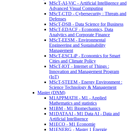
MScT-AI-ViC - Artificial Intelligence and
Advanced Visual Computing
MScT-CTD - Cybersecurity : Threats and
Defenses
MScT-DSB - Data Science for Business
MScT-EDACF - Economics, Data
Analytics and Corporate Finance
MScT-EESM - Environmental
Engineering and Sustainability
Management
MScT-ESCLiP - Economics for Smart
Cities and Climate Policy
MScT-IOT - Internet of Things :
Innovation and Management Program
(IoT)
MScT-STEEM - Energy Environment :
Science Technology & Management
Master (DNM)
M1APPMATH - M1 - Applied
Mathematics and statistics
M1BM - M1 Biomechanics
M1DATAAI - M1 Data AI - Data and
Artificial Intelligence
M1ECO - M1 Economie
M1ENERG - Master 1 Énergie