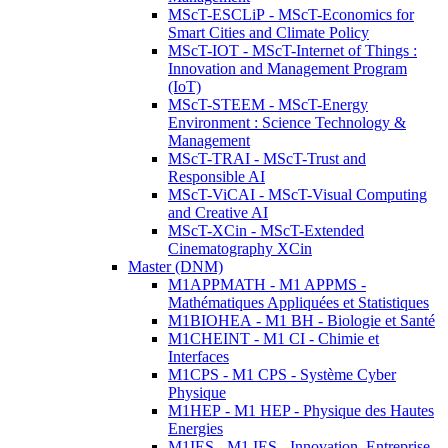
MScT-ESCLiP - MScT-Economics for
Smart Cities and Climate Policy
MScT-IOT - MScT-Internet of Things :
Innovation and Management Program
(IoT)
MScT-STEEM - MScT-Energy
Environment : Science Technology &
Management
MScT-TRAI - MScT-Trust and
Responsible AI
MScT-ViCAI - MScT-Visual Computing
and Creative AI
MScT-XCin - MScT-Extended
Cinematography XCin
Master (DNM)
M1APPMATH - M1 APPMS -
Mathématiques Appliquées et Statistiques
M1BIOHEA - M1 BH - Biologie et Santé
M1CHEINT - M1 CI - Chimie et
Interfaces
M1CPS - M1 CPS - Système Cyber
Physique
M1HEP - M1 HEP - Physique des Hautes
Energies
M1IES - M1 IES - Innovation, Entreprise