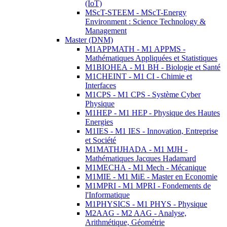
(IoT)
MScT-STEEM - MScT-Energy
Environment : Science Technology &
Management
Master (DNM)
M1APPMATH - M1 APPMS -
Mathématiques Appliquées et Statistiques
M1BIOHEA - M1 BH - Biologie et Santé
M1CHEINT - M1 CI - Chimie et
Interfaces
M1CPS - M1 CPS - Système Cyber
Physique
M1HEP - M1 HEP - Physique des Hautes
Energies
M1IES - M1 IES - Innovation, Entreprise
et Société
M1MATHJHADA - M1 MJH -
Mathématiques Jacques Hadamard
M1MECHA - M1 Mech - Mécanique
M1MIE - M1 MiE - Master en Economie
M1MPRI - M1 MPRI - Fondements de
l'Informatique
M1PHYSICS - M1 PHYS - Physique
M2AAG - M2 AAG - Analyse,
Arithmétique, Géométrie