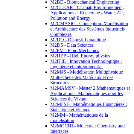
M2BE - Biomechanical Engineering
M2CLEAR - CLimat, Environnement,
Applications et Recherche - Water, Air,
Pollution and Energy
M2CMASIC - Conception, Modélisation
et Architecture des Systèmes Industriels
Complexes
M2DQ - Dispositif quantique
M2DS - Data Sciences
M2FM - Fluid Mechanics
M2HEP - High Energy physics
M2ITIE - Innovation Technologique :
ingénierie et entrepreneuriat
M2M4S - Modélisation Multiphysique
Multiéchelle des Matériaux et des
Structures
M2MAMSV - Master 2 Mathématiques et
Applications - Mathématiques pour les
Sciences du Vivant
M2MFSF - Mathématiques Financières :
Statistique et Finance
M2MM - Mathématiques de la
modélisation
M2MOCHI - Molecular Chemistry and
Interfaces