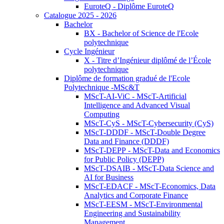
EuroteQ - Diplôme EuroteQ
Catalogue 2025 - 2026
Bachelor
BX - Bachelor of Science de l'Ecole
polytechnique
Cycle Ingénieur
X - Titre d’Ingénieur diplômé de l’École
polytechnique
Diplôme de formation gradué de l'Ecole
Polytechnique -MSc&T
MScT-AI-ViC - MScT-Artificial
Intelligence and Advanced Visual
Computing
MScT-CyS - MScT-Cybersecurity (CyS)
MScT-DDDF - MScT-Double Degree
Data and Finance (DDDF)
MScT-DEPP - MScT-Data and Economics
for Public Policy (DEPP)
MScT-DSAIB - MScT-Data Science and
AI for Business
MScT-EDACF - MScT-Economics, Data
Analytics and Corporate Finance
MScT-EESM - MScT-Environmental
Engineering and Sustainability
Management