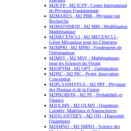
Energies
M2ICFP - M2 ICFP - Centre International
de Physique Fondamentale
M2MARES - M2 PBR - Physique par
Recherche
M2MATHMOD - M2 MM - Modélisation
Mathématique
M2MECENCLI - M2 MECENCLI -
Génie Mécanique pour les Cliniciens
M2MPRI - M2 MPRI - Fondements de
l'Informatique
M2MSV - M2 MSV - Mathématiques
pour les Sciences du Vivant
M2OPTIM - M2 OPT - Optimisation
M2PIC - M2 PIC - Projet, Innovation,
Conception
M2PLASPHYFUS - M2 PPF - Physique
des Plasmas et de la Fusion
M2PROBFIN - M2 PF - Probabilités et
Finance
M2QLMN - M2 QLMN - Quantique,
Lumière, Matériaux et Nanosciences
M2QUANTDEV - M2 QD - Dispositifs
Quantiques
M2SMNO - M2 SMNO - Science des