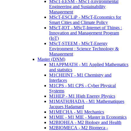
MScT-EESM - MScT-Environmental
Engineering and Sustainability
Management
MScT-ESCLiP - MScT-Economics for
Smart Cities and Climate Policy
MScT-IOT - MScT-Internet of Things :
Innovation and Management Program
(IoT)
MScT-STEEM - MScT-Energy
Environment : Science Technology &
Management
Master (DNM)
M1APPMATH - M1 Applied Mathematics
and statistics
M1CHEINT - M1 Chemistry and
Interfaces
M1CPS - M1 CPS - Cyber Physical
Systems
M1HEP - M1 High Energy Physics
M1MATHJHADA - M1 Mathematiques
Jacques Hadamard
M1MECHA - M1 Mechanics
M1MIE - M1 MIE - Master in Economics
M2BIOHEA - M2 Biology and Health
M2BIOMECA - M2 Biomeca -