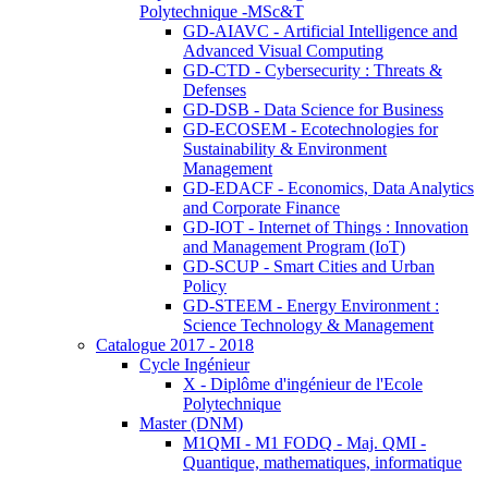
Polytechnique -MSc&T
GD-AIAVC - Artificial Intelligence and
Advanced Visual Computing
GD-CTD - Cybersecurity : Threats &
Defenses
GD-DSB - Data Science for Business
GD-ECOSEM - Ecotechnologies for
Sustainability & Environment
Management
GD-EDACF - Economics, Data Analytics
and Corporate Finance
GD-IOT - Internet of Things : Innovation
and Management Program (IoT)
GD-SCUP - Smart Cities and Urban
Policy
GD-STEEM - Energy Environment :
Science Technology & Management
Catalogue 2017 - 2018
Cycle Ingénieur
X - Diplôme d'ingénieur de l'Ecole
Polytechnique
Master (DNM)
M1QMI - M1 FODQ - Maj. QMI -
Quantique, mathematiques, informatique