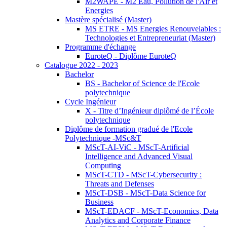
M2WAPE - M2 Eau, Pollution de l'Air et
Energies
Mastère spécialisé (Master)
MS ETRE - MS Energies Renouvelables :
Technologies et Entrepreneuriat (Master)
Programme d'échange
EuroteQ - Diplôme EuroteQ
Catalogue 2022 - 2023
Bachelor
BS - Bachelor of Science de l'Ecole
polytechnique
Cycle Ingénieur
X - Titre d’Ingénieur diplômé de l’École
polytechnique
Diplôme de formation gradué de l'Ecole
Polytechnique -MSc&T
MScT-AI-ViC - MScT-Artificial
Intelligence and Advanced Visual
Computing
MScT-CTD - MScT-Cybersecurity :
Threats and Defenses
MScT-DSB - MScT-Data Science for
Business
MScT-EDACF - MScT-Economics, Data
Analytics and Corporate Finance