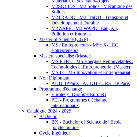
Matériaux et des Nano-Objets
M2SOLIDS - M2 Solids - Mécanique des
Solides
M2TRADD - M2 TraDD - Transport et
Développement Durable
M2WAPE - M2 WAPE - Eau, Air,
Pollution et Énergies
Master of Science (CGE)
MSc Entrepreneurs - MSc X-HEC
Entrepreneurs
Mastère spécialisé (Master)
MS ETRE - MS Energies Renouvelables :
Technologies et Entrepreneuriat (Master)
MS IE - MS Innovation et Entreprenariat
Non Diplomant
AUD_IPParis - AUDITEURS - IP Paris
Programme d'échange
EuroteQ - Diplôme EuroteQ
PEI - Programmes d'échange
internationaux
Catalogue 2024 - 2025
Bachelor
BX - Bachelor of Science de l'Ecole
polytechnique
Cycle Ingénieur