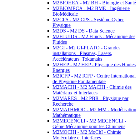
M2BIOHEA - M2 BH - Biologie et Santé
M2BIOMECA - M2 BME - Ingénierie
BioMédicale
M2CPS - M2 CPS - Système Cyber
Physique
M2DS - M2 DS - Data Science
M2FLUIDS - M2 Fluids - Mécanique des
Fluides
M2GI - M2 GI-PLATO - Grandes
installations - Plasmas, Lasers,
Accélérateurs, Tokamaks
M2HEP - M2 HEP - Physique des Hautes
Energies
M2ICFP - M2 ICFP - Centre International
de Physique Fondamentale
M2MACHI - M2 MACHI - Chimie des
Matériaux et Interfaces
M2MARES - M2 PBR - Physique par
Recherche
M2MATHMOD - M2 MM - Modélisation
Mathématique
M2MECENCLI - M2 MECENCLI -
Génie Mécanique pour les Cliniciens
M2MOCHI - M2 MoChI - Chimie
Moléculaire et Interfaces