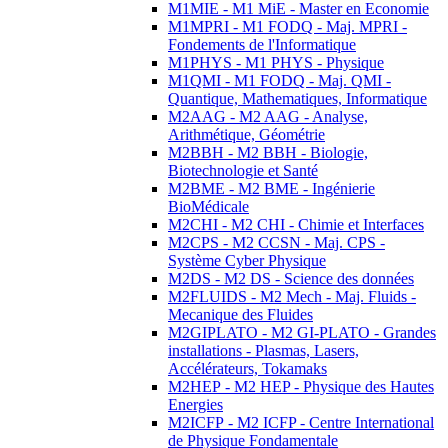
M1MIE - M1 MiE - Master en Economie
M1MPRI - M1 FODQ - Maj. MPRI -
Fondements de l'Informatique
M1PHYS - M1 PHYS - Physique
M1QMI - M1 FODQ - Maj. QMI -
Quantique, Mathematiques, Informatique
M2AAG - M2 AAG - Analyse,
Arithmétique, Géométrie
M2BBH - M2 BBH - Biologie,
Biotechnologie et Santé
M2BME - M2 BME - Ingénierie
BioMédicale
M2CHI - M2 CHI - Chimie et Interfaces
M2CPS - M2 CCSN - Maj. CPS -
Système Cyber Physique
M2DS - M2 DS - Science des données
M2FLUIDS - M2 Mech - Maj. Fluids -
Mecanique des Fluides
M2GIPLATO - M2 GI-PLATO - Grandes
installations - Plasmas, Lasers,
Accélérateurs, Tokamaks
M2HEP - M2 HEP - Physique des Hautes
Energies
M2ICFP - M2 ICFP - Centre International
de Physique Fondamentale