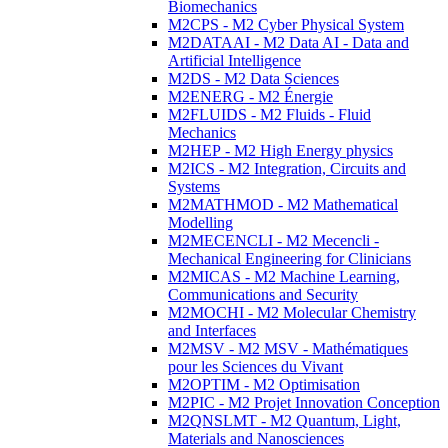
Biomechanics
M2CPS - M2 Cyber Physical System
M2DATAAI - M2 Data AI - Data and
Artificial Intelligence
M2DS - M2 Data Sciences
M2ENERG - M2 Énergie
M2FLUIDS - M2 Fluids - Fluid
Mechanics
M2HEP - M2 High Energy physics
M2ICS - M2 Integration, Circuits and
Systems
M2MATHMOD - M2 Mathematical
Modelling
M2MECENCLI - M2 Mecencli -
Mechanical Engineering for Clinicians
M2MICAS - M2 Machine Learning,
Communications and Security
M2MOCHI - M2 Molecular Chemistry
and Interfaces
M2MSV - M2 MSV - Mathématiques
pour les Sciences du Vivant
M2OPTIM - M2 Optimisation
M2PIC - M2 Projet Innovation Conception
M2QNSLMT - M2 Quantum, Light,
Materials and Nanosciences