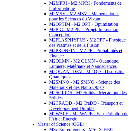
M2MPRI - M2 MPRI - Fondements de
l'Informatique
M2MSV - M2 MSV - Mathématiques
pour les Sciences du Vivant
M2OPTIM - M2 OPT - Optimisation
M2PIC - M2 PIC - Projet, Innovation,
Conception
M2PLASPHYFUS - M2 PPF - Physique
des Plasmas et de la Fusion
M2PROBFIN - M2 PF - Probabilités et
Finance
M2QLMN - M2 QLMN - Quantique,
Lumière, Matériaux et Nanosciences
M2QUANTDEV - M2 QD - Dispositifs
Quantiques
M2SMNO - M2 SMNO - Science des
Matériaux et des Nano-Objets
M2SOLIDS - M2 Solids - Mécanique des
Solides
M2TRADD - M2 TraDD - Transport et
Développement Durable
M2WAPE - M2 WAPE - Eau, Pollution de
l'Air et Energie
Master of Science (CGE)
MSc Entrepreneurs - MSc X-HEC