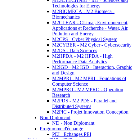
M1SCTECHNRJ - M1 - Sciences and
Technologies for Energy
M2BIOMECA - M2 Biomeca -
Biomechanics
M2CLEAR - CLimat, Environnement,
Applications et Recherche - Water, Air,
Pollution and Energy
M2CPS - Cyber Physical System
M2CYBER - M2 Cyber - Cybersecurity
M2DS - Data Sciences
M2HPDA - M2 HPDA - High
Performance Data Analytics
M2IGD - M2 IGD - Interaction, Graphic
and Design
M2MPRI - M2 MPRI - Foudations of
Computer Science
M2MPRO - M2 MPRO - Operation
Research
M2PDS - M2 PDS - Parallel and
Distributed Systems
M2PIC - Projet Innovation Conception
Non Diplomant
ND - Non Diplomant
Programme d'échange
PEI - Echanges PEI