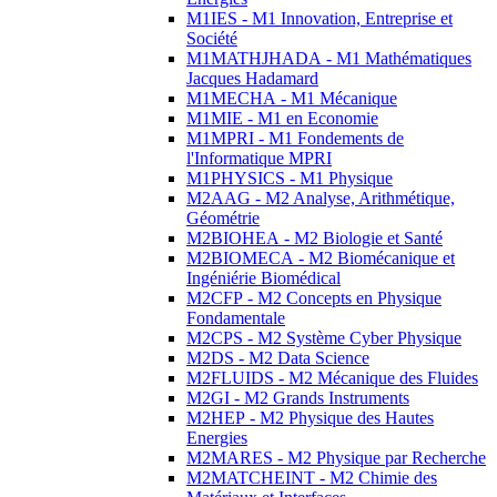
M1IES - M1 Innovation, Entreprise et
Société
M1MATHJHADA - M1 Mathématiques
Jacques Hadamard
M1MECHA - M1 Mécanique
M1MIE - M1 en Economie
M1MPRI - M1 Fondements de
l'Informatique MPRI
M1PHYSICS - M1 Physique
M2AAG - M2 Analyse, Arithmétique,
Géométrie
M2BIOHEA - M2 Biologie et Santé
M2BIOMECA - M2 Biomécanique et
Ingéniérie Biomédical
M2CFP - M2 Concepts en Physique
Fondamentale
M2CPS - M2 Système Cyber Physique
M2DS - M2 Data Science
M2FLUIDS - M2 Mécanique des Fluides
M2GI - M2 Grands Instruments
M2HEP - M2 Physique des Hautes
Energies
M2MARES - M2 Physique par Recherche
M2MATCHEINT - M2 Chimie des