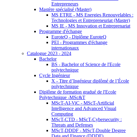
Entrepreneurs
Mastère spécialisé (Master)
MS ETRE - MS Energies Renouvelables :
Technologies et Entrepreneuriat (Master)
MS IE - MS Innovation et Entreprenariat
Programme d'échange
EuroteQ - Diplôme EuroteQ
PEI - Programmes d'échange
internationaux
Catalogue 2023 - 2024
Bachelor
BS - Bachelor of Science de l'Ecole
polytechnique
Cycle Ingénieur
X - Titre d’Ingénieur diplômé de l’École
polytechnique
Diplôme de formation gradué de l'Ecole
Polytechnique -MSc&T
MScT-AI-ViC - MScT-Artificial
Intelligence and Advanced Visual
Computing
MScT-CTD - MScT-Cybersecurity :
Threats and Defenses
MScT-DDDF - MScT-Double Degree
Data and Finance (DDDF)