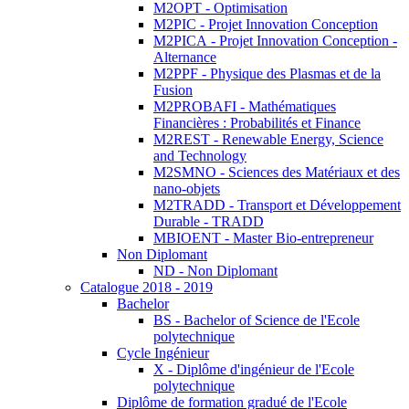
M2OPT - Optimisation
M2PIC - Projet Innovation Conception
M2PICA - Projet Innovation Conception -
Alternance
M2PPF - Physique des Plasmas et de la
Fusion
M2PROBAFI - Mathématiques
Financières : Probabilités et Finance
M2REST - Renewable Energy, Science
and Technology
M2SMNO - Sciences des Matériaux et des
nano-objets
M2TRADD - Transport et Développement
Durable - TRADD
MBIOENT - Master Bio-entrepreneur
Non Diplomant
ND - Non Diplomant
Catalogue 2018 - 2019
Bachelor
BS - Bachelor of Science de l'Ecole
polytechnique
Cycle Ingénieur
X - Diplôme d'ingénieur de l'Ecole
polytechnique
Diplôme de formation gradué de l'Ecole