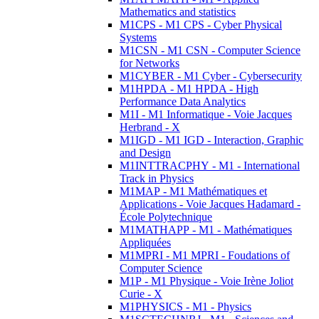
Mathematics and statistics
M1CPS - M1 CPS - Cyber Physical
Systems
M1CSN - M1 CSN - Computer Science
for Networks
M1CYBER - M1 Cyber - Cybersecurity
M1HPDA - M1 HPDA - High
Performance Data Analytics
M1I - M1 Informatique - Voie Jacques
Herbrand - X
M1IGD - M1 IGD - Interaction, Graphic
and Design
M1INTTRACPHY - M1 - International
Track in Physics
M1MAP - M1 Mathématiques et
Applications - Voie Jacques Hadamard -
École Polytechnique
M1MATHAPP - M1 - Mathématiques
Appliquées
M1MPRI - M1 MPRI - Foudations of
Computer Science
M1P - M1 Physique - Voie Irène Joliot
Curie - X
M1PHYSICS - M1 - Physics