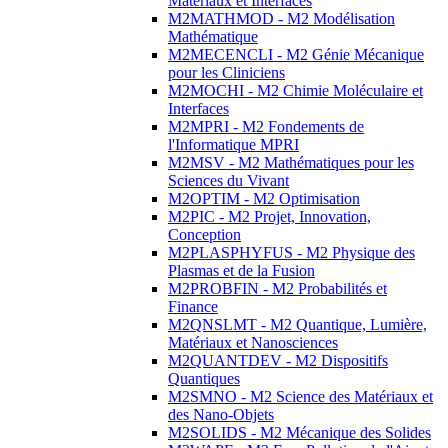
Matériaux et Interfaces
M2MATHMOD - M2 Modélisation
Mathématique
M2MECENCLI - M2 Génie Mécanique
pour les Cliniciens
M2MOCHI - M2 Chimie Moléculaire et
Interfaces
M2MPRI - M2 Fondements de
l'Informatique MPRI
M2MSV - M2 Mathématiques pour les
Sciences du Vivant
M2OPTIM - M2 Optimisation
M2PIC - M2 Projet, Innovation,
Conception
M2PLASPHYFUS - M2 Physique des
Plasmas et de la Fusion
M2PROBFIN - M2 Probabilités et
Finance
M2QNSLMT - M2 Quantique, Lumière,
Matériaux et Nanosciences
M2QUANTDEV - M2 Dispositifs
Quantiques
M2SMNO - M2 Science des Matériaux et
des Nano-Objets
M2SOLIDS - M2 Mécanique des Solides