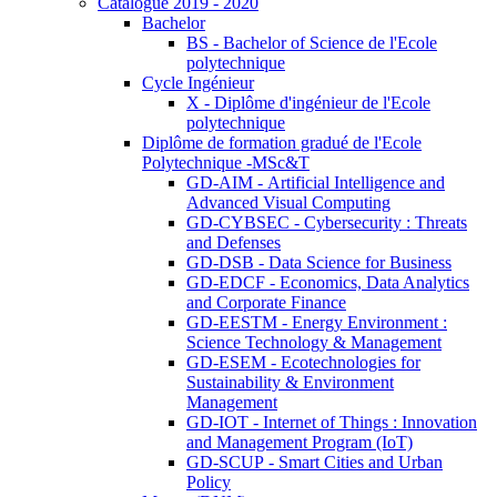
Catalogue 2019 - 2020
Bachelor
BS - Bachelor of Science de l'Ecole
polytechnique
Cycle Ingénieur
X - Diplôme d'ingénieur de l'Ecole
polytechnique
Diplôme de formation gradué de l'Ecole
Polytechnique -MSc&T
GD-AIM - Artificial Intelligence and
Advanced Visual Computing
GD-CYBSEC - Cybersecurity : Threats
and Defenses
GD-DSB - Data Science for Business
GD-EDCF - Economics, Data Analytics
and Corporate Finance
GD-EESTM - Energy Environment :
Science Technology & Management
GD-ESEM - Ecotechnologies for
Sustainability & Environment
Management
GD-IOT - Internet of Things : Innovation
and Management Program (IoT)
GD-SCUP - Smart Cities and Urban
Policy