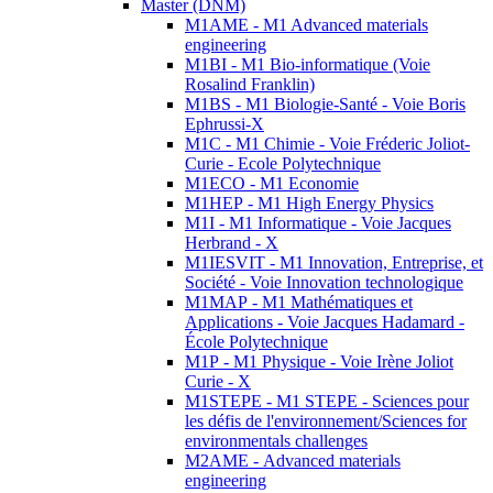
Master (DNM)
M1AME - M1 Advanced materials
engineering
M1BI - M1 Bio-informatique (Voie
Rosalind Franklin)
M1BS - M1 Biologie-Santé - Voie Boris
Ephrussi-X
M1C - M1 Chimie - Voie Fréderic Joliot-
Curie - Ecole Polytechnique
M1ECO - M1 Economie
M1HEP - M1 High Energy Physics
M1I - M1 Informatique - Voie Jacques
Herbrand - X
M1IESVIT - M1 Innovation, Entreprise, et
Société - Voie Innovation technologique
M1MAP - M1 Mathématiques et
Applications - Voie Jacques Hadamard -
École Polytechnique
M1P - M1 Physique - Voie Irène Joliot
Curie - X
M1STEPE - M1 STEPE - Sciences pour
les défis de l'environnement/Sciences for
environmentals challenges
M2AME - Advanced materials
engineering