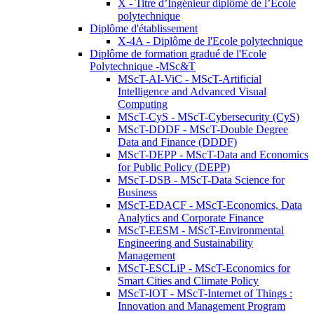
X - Titre d’Ingénieur diplômé de l’École
polytechnique
Diplôme d'établissement
X-4A - Diplôme de l'Ecole polytechnique
Diplôme de formation gradué de l'Ecole
Polytechnique -MSc&T
MScT-AI-ViC - MScT-Artificial
Intelligence and Advanced Visual
Computing
MScT-CyS - MScT-Cybersecurity (CyS)
MScT-DDDF - MScT-Double Degree
Data and Finance (DDDF)
MScT-DEPP - MScT-Data and Economics
for Public Policy (DEPP)
MScT-DSB - MScT-Data Science for
Business
MScT-EDACF - MScT-Economics, Data
Analytics and Corporate Finance
MScT-EESM - MScT-Environmental
Engineering and Sustainability
Management
MScT-ESCLiP - MScT-Economics for
Smart Cities and Climate Policy
MScT-IOT - MScT-Internet of Things :
Innovation and Management Program