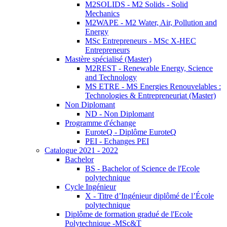
M2SOLIDS - M2 Solids - Solid
Mechanics
M2WAPE - M2 Water, Air, Pollution and
Energy
MSc Entrepreneurs - MSc X-HEC
Entrepreneurs
Mastère spécialisé (Master)
M2REST - Renewable Energy, Science
and Technology
MS ETRE - MS Energies Renouvelables :
Technologies & Entrepreneuriat (Master)
Non Diplomant
ND - Non Diplomant
Programme d'échange
EuroteQ - Diplôme EuroteQ
PEI - Echanges PEI
Catalogue 2021 - 2022
Bachelor
BS - Bachelor of Science de l'Ecole
polytechnique
Cycle Ingénieur
X - Titre d’Ingénieur diplômé de l’École
polytechnique
Diplôme de formation gradué de l'Ecole
Polytechnique -MSc&T