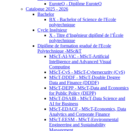
EuroteQ - Diplôme EuroteQ
Catalogue 2025 - 2026
Bachelor
BX - Bachelor of Science de l'Ecole
polytechnique
Cycle Ingénieur
X - Titre d’Ingénieur diplômé de l’École
polytechnique
Diplôme de formation gradué de l'Ecole
Polytechnique -MSc&T
MScT-AI-ViC - MScT-Artificial
Intelligence and Advanced Visual
Computing
MScT-CyS - MScT-Cybersecurity (CyS)
MScT-DDDF - MScT-Double Degree
Data and Finance (DDDF)
MScT-DEPP - MScT-Data and Economics
for Public Policy (DEPP)
MScT-DSAIB - MScT-Data Science and
AI for Business
MScT-EDACF - MScT-Economics, Data
Analytics and Corporate Finance
MScT-EESM - MScT-Environmental
Engineering and Sustainability
Management