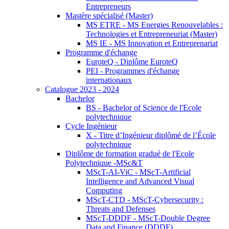
Entrepreneurs
Mastère spécialisé (Master)
MS ETRE - MS Energies Renouvelables :
Technologies et Entrepreneuriat (Master)
MS IE - MS Innovation et Entreprenariat
Programme d'échange
EuroteQ - Diplôme EuroteQ
PEI - Programmes d'échange
internationaux
Catalogue 2023 - 2024
Bachelor
BS - Bachelor of Science de l'Ecole
polytechnique
Cycle Ingénieur
X - Titre d’Ingénieur diplômé de l’École
polytechnique
Diplôme de formation gradué de l'Ecole
Polytechnique -MSc&T
MScT-AI-ViC - MScT-Artificial
Intelligence and Advanced Visual
Computing
MScT-CTD - MScT-Cybersecurity :
Threats and Defenses
MScT-DDDF - MScT-Double Degree
Data and Finance (DDDF)