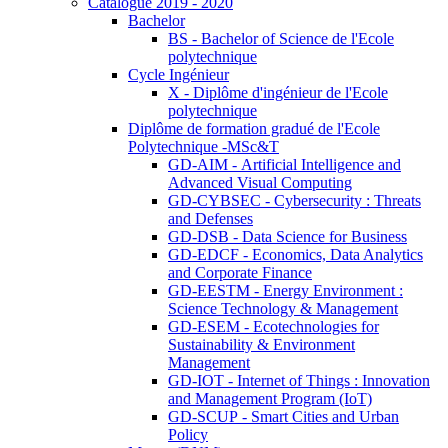
Catalogue 2019 - 2020
Bachelor
BS - Bachelor of Science de l'Ecole
polytechnique
Cycle Ingénieur
X - Diplôme d'ingénieur de l'Ecole
polytechnique
Diplôme de formation gradué de l'Ecole
Polytechnique -MSc&T
GD-AIM - Artificial Intelligence and
Advanced Visual Computing
GD-CYBSEC - Cybersecurity : Threats
and Defenses
GD-DSB - Data Science for Business
GD-EDCF - Economics, Data Analytics
and Corporate Finance
GD-EESTM - Energy Environment :
Science Technology & Management
GD-ESEM - Ecotechnologies for
Sustainability & Environment
Management
GD-IOT - Internet of Things : Innovation
and Management Program (IoT)
GD-SCUP - Smart Cities and Urban
Policy