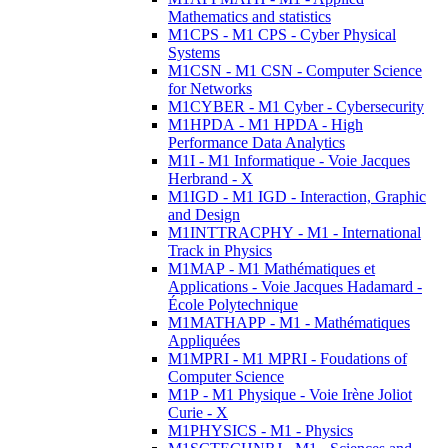
Mathematics and statistics
M1CPS - M1 CPS - Cyber Physical
Systems
M1CSN - M1 CSN - Computer Science
for Networks
M1CYBER - M1 Cyber - Cybersecurity
M1HPDA - M1 HPDA - High
Performance Data Analytics
M1I - M1 Informatique - Voie Jacques
Herbrand - X
M1IGD - M1 IGD - Interaction, Graphic
and Design
M1INTTRACPHY - M1 - International
Track in Physics
M1MAP - M1 Mathématiques et
Applications - Voie Jacques Hadamard -
École Polytechnique
M1MATHAPP - M1 - Mathématiques
Appliquées
M1MPRI - M1 MPRI - Foudations of
Computer Science
M1P - M1 Physique - Voie Irène Joliot
Curie - X
M1PHYSICS - M1 - Physics