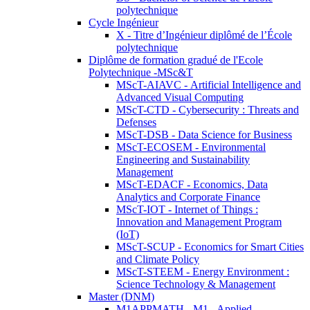
polytechnique
Cycle Ingénieur
X - Titre d’Ingénieur diplômé de l’École
polytechnique
Diplôme de formation gradué de l'Ecole
Polytechnique -MSc&T
MScT-AIAVC - Artificial Intelligence and
Advanced Visual Computing
MScT-CTD - Cybersecurity : Threats and
Defenses
MScT-DSB - Data Science for Business
MScT-ECOSEM - Environmental
Engineering and Sustainability
Management
MScT-EDACF - Economics, Data
Analytics and Corporate Finance
MScT-IOT - Internet of Things :
Innovation and Management Program
(IoT)
MScT-SCUP - Economics for Smart Cities
and Climate Policy
MScT-STEEM - Energy Environment :
Science Technology & Management
Master (DNM)
M1APPMATH - M1 - Applied