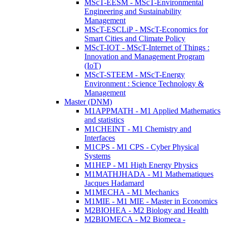
MScT-EESM - MScT-Environmental
Engineering and Sustainability
Management
MScT-ESCLiP - MScT-Economics for
Smart Cities and Climate Policy
MScT-IOT - MScT-Internet of Things :
Innovation and Management Program
(IoT)
MScT-STEEM - MScT-Energy
Environment : Science Technology &
Management
Master (DNM)
M1APPMATH - M1 Applied Mathematics
and statistics
M1CHEINT - M1 Chemistry and
Interfaces
M1CPS - M1 CPS - Cyber Physical
Systems
M1HEP - M1 High Energy Physics
M1MATHJHADA - M1 Mathematiques
Jacques Hadamard
M1MECHA - M1 Mechanics
M1MIE - M1 MIE - Master in Economics
M2BIOHEA - M2 Biology and Health
M2BIOMECA - M2 Biomeca -