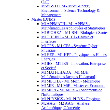
(IoT)
MScT-STEEM - MScT-Energy
Environment : Science Technology &
Management
Master (DNM)
M1APPMATH - M1 APPMS -
Mathématiques Appliquées et Statistiques
M1BIOHEA - M1 BH - Biologie et Santé
M1CHEINT - M1 CI - Chimie et
Interfaces
M1CPS - M1 CPS - Système Cyber
Physique
M1HEP - M1 HEP - Physique des Hautes
Energies
M1IES - M1 IES - Innovation, Entreprise
et Société
M1MATHJHADA - M1 MJH -
Mathématiques Jacques Hadamard
M1MECHA - M1 Mech - Mécanique
M1MIE - M1 MiE - Master en Economie
M1MPRI - M1 MPRI - Fondements de
l'Informatique
M1PHYSICS - M1 PHYS - Physique
M2AAG - M2 AAG - Analyse,
Arithmétique, Géométrie