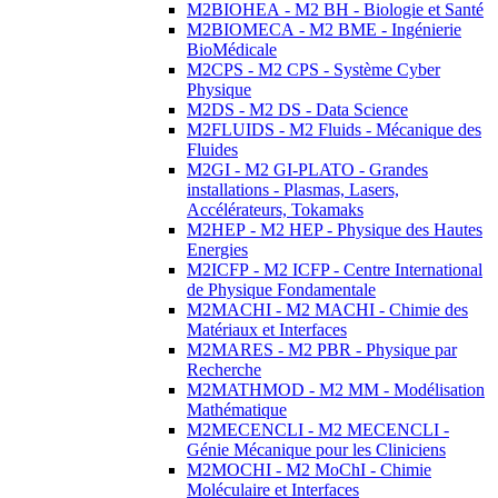
M2BIOHEA - M2 BH - Biologie et Santé
M2BIOMECA - M2 BME - Ingénierie
BioMédicale
M2CPS - M2 CPS - Système Cyber
Physique
M2DS - M2 DS - Data Science
M2FLUIDS - M2 Fluids - Mécanique des
Fluides
M2GI - M2 GI-PLATO - Grandes
installations - Plasmas, Lasers,
Accélérateurs, Tokamaks
M2HEP - M2 HEP - Physique des Hautes
Energies
M2ICFP - M2 ICFP - Centre International
de Physique Fondamentale
M2MACHI - M2 MACHI - Chimie des
Matériaux et Interfaces
M2MARES - M2 PBR - Physique par
Recherche
M2MATHMOD - M2 MM - Modélisation
Mathématique
M2MECENCLI - M2 MECENCLI -
Génie Mécanique pour les Cliniciens
M2MOCHI - M2 MoChI - Chimie
Moléculaire et Interfaces