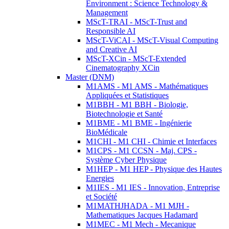
Environment : Science Technology &
Management
MScT-TRAI - MScT-Trust and
Responsible AI
MScT-ViCAI - MScT-Visual Computing
and Creative AI
MScT-XCin - MScT-Extended
Cinematography XCin
Master (DNM)
M1AMS - M1 AMS - Mathématiques
Appliquées et Statistiques
M1BBH - M1 BBH - Biologie,
Biotechnologie et Santé
M1BME - M1 BME - Ingénierie
BioMédicale
M1CHI - M1 CHI - Chimie et Interfaces
M1CPS - M1 CCSN - Maj. CPS -
Système Cyber Physique
M1HEP - M1 HEP - Physique des Hautes
Energies
M1IES - M1 IES - Innovation, Entreprise
et Société
M1MATHJHADA - M1 MJH -
Mathematiques Jacques Hadamard
M1MEC - M1 Mech - Mecanique