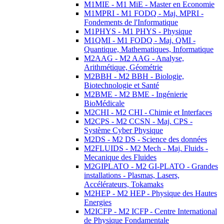
M1MIE - M1 MiE - Master en Economie
M1MPRI - M1 FODQ - Maj. MPRI -
Fondements de l'Informatique
M1PHYS - M1 PHYS - Physique
M1QMI - M1 FODQ - Maj. QMI -
Quantique, Mathematiques, Informatique
M2AAG - M2 AAG - Analyse,
Arithmétique, Géométrie
M2BBH - M2 BBH - Biologie,
Biotechnologie et Santé
M2BME - M2 BME - Ingénierie
BioMédicale
M2CHI - M2 CHI - Chimie et Interfaces
M2CPS - M2 CCSN - Maj. CPS -
Système Cyber Physique
M2DS - M2 DS - Science des données
M2FLUIDS - M2 Mech - Maj. Fluids -
Mecanique des Fluides
M2GIPLATO - M2 GI-PLATO - Grandes
installations - Plasmas, Lasers,
Accélérateurs, Tokamaks
M2HEP - M2 HEP - Physique des Hautes
Energies
M2ICFP - M2 ICFP - Centre International
de Physique Fondamentale