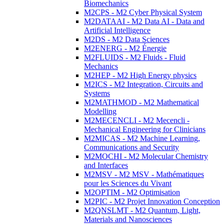
Biomechanics
M2CPS - M2 Cyber Physical System
M2DATAAI - M2 Data AI - Data and
Artificial Intelligence
M2DS - M2 Data Sciences
M2ENERG - M2 Énergie
M2FLUIDS - M2 Fluids - Fluid
Mechanics
M2HEP - M2 High Energy physics
M2ICS - M2 Integration, Circuits and
Systems
M2MATHMOD - M2 Mathematical
Modelling
M2MECENCLI - M2 Mecencli -
Mechanical Engineering for Clinicians
M2MICAS - M2 Machine Learning,
Communications and Security
M2MOCHI - M2 Molecular Chemistry
and Interfaces
M2MSV - M2 MSV - Mathématiques
pour les Sciences du Vivant
M2OPTIM - M2 Optimisation
M2PIC - M2 Projet Innovation Conception
M2QNSLMT - M2 Quantum, Light,
Materials and Nanosciences