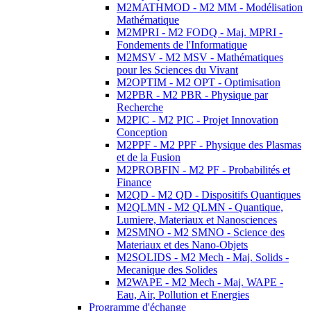
M2MATHMOD - M2 MM - Modélisation
Mathématique
M2MPRI - M2 FODQ - Maj. MPRI -
Fondements de l'Informatique
M2MSV - M2 MSV - Mathématiques
pour les Sciences du Vivant
M2OPTIM - M2 OPT - Optimisation
M2PBR - M2 PBR - Physique par
Recherche
M2PIC - M2 PIC - Projet Innovation
Conception
M2PPF - M2 PPF - Physique des Plasmas
et de la Fusion
M2PROBFIN - M2 PF - Probabilités et
Finance
M2QD - M2 QD - Dispositifs Quantiques
M2QLMN - M2 QLMN - Quantique,
Lumiere, Materiaux et Nanosciences
M2SMNO - M2 SMNO - Science des
Materiaux et des Nano-Objets
M2SOLIDS - M2 Mech - Maj. Solids -
Mecanique des Solides
M2WAPE - M2 Mech - Maj. WAPE -
Eau, Air, Pollution et Energies
Programme d'échange