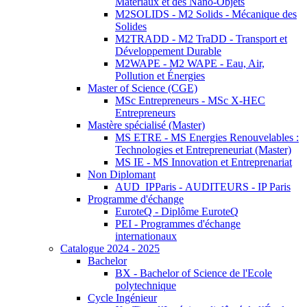
Matériaux et des Nano-Objets
M2SOLIDS - M2 Solids - Mécanique des
Solides
M2TRADD - M2 TraDD - Transport et
Développement Durable
M2WAPE - M2 WAPE - Eau, Air,
Pollution et Énergies
Master of Science (CGE)
MSc Entrepreneurs - MSc X-HEC
Entrepreneurs
Mastère spécialisé (Master)
MS ETRE - MS Energies Renouvelables :
Technologies et Entrepreneuriat (Master)
MS IE - MS Innovation et Entreprenariat
Non Diplomant
AUD_IPParis - AUDITEURS - IP Paris
Programme d'échange
EuroteQ - Diplôme EuroteQ
PEI - Programmes d'échange
internationaux
Catalogue 2024 - 2025
Bachelor
BX - Bachelor of Science de l'Ecole
polytechnique
Cycle Ingénieur