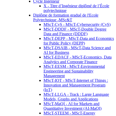
Cycle Ingénieur
X - Titre d’Ingénieur diplômé de l’École
polytechnique
Diplôme de formation gradué de l'Ecole
Polytechnique -MSc&T
MScT-CyS - MScT-Cybersecurity (CyS)
MScT-DDDF - MScT-Double Degree
Data and Finance (DDDF)
MScT-DEPP - MScT-Data and Economics
for Public Policy (DEPP)
MScT-DSAIB - MScT-Data Science and
AI for Business
MScT-EDACF - MScT-Economics, Data
Analytics and Corporate Finance
MScT-EESM - MScT-Environmental
Engineering and Sustainability
Management
MScT-IOT - MScT-Internet of Things :
Innovation and Management Program
(IoT)
MScT-LLGA - Track : Large Language
Models, Graphs and Applications
MScT-MaQI - AI for Markets and
Quantitative Investment (AI-MaQI)
MScT-STEEM - MScT-Energy