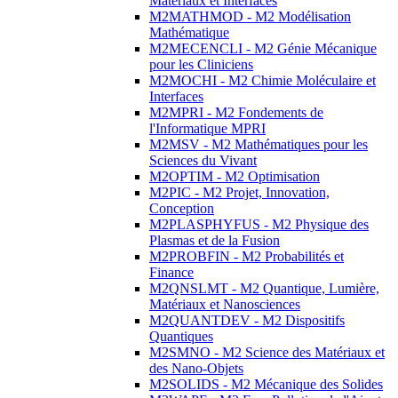
Matériaux et Interfaces
M2MATHMOD - M2 Modélisation
Mathématique
M2MECENCLI - M2 Génie Mécanique
pour les Cliniciens
M2MOCHI - M2 Chimie Moléculaire et
Interfaces
M2MPRI - M2 Fondements de
l'Informatique MPRI
M2MSV - M2 Mathématiques pour les
Sciences du Vivant
M2OPTIM - M2 Optimisation
M2PIC - M2 Projet, Innovation,
Conception
M2PLASPHYFUS - M2 Physique des
Plasmas et de la Fusion
M2PROBFIN - M2 Probabilités et
Finance
M2QNSLMT - M2 Quantique, Lumière,
Matériaux et Nanosciences
M2QUANTDEV - M2 Dispositifs
Quantiques
M2SMNO - M2 Science des Matériaux et
des Nano-Objets
M2SOLIDS - M2 Mécanique des Solides