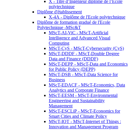
X - Titre d’Ingénieur diplômé de l’École
polytechnique
Diplôme d'établissement
X-4A - Diplôme de l'Ecole polytechnique
Diplôme de formation gradué de l'Ecole
Polytechnique -MSc&T
MScT-AI-ViC - MScT-Artificial
Intelligence and Advanced Visual
Computing
MScT-CyS - MScT-Cybersecurity (CyS)
MScT-DDDF - MScT-Double Degree
Data and Finance (DDDF)
MScT-DEPP - MScT-Data and Economics
for Public Policy (DEPP)
MScT-DSB - MScT-Data Science for
Business
MScT-EDACF - MScT-Economics, Data
Analytics and Corporate Finance
MScT-EESM - MScT-Environmental
Engineering and Sustainability
Management
MScT-ESCLiP - MScT-Economics for
Smart Cities and Climate Policy
MScT-IOT - MScT-Internet of Things :
Innovation and Management Program