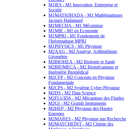
M1IES - M1 Innovation, Entreprise et
Société
M1MATHJHADA - M1 Mathématiques
Jacques Hadamard
M1MECHA - M1 Mécanique
M1MIE - M1 en Economie
M1MPRI - M1 Fondements de
l'Informatique MPRI
M1PHYSICS - M1 Physique
M2AAG - M2 Analyse, Arithmétique,
Géométrie
M2BIOHEA - M2 Biologie et Santé
M2BIOMECA - M2 Biomécanique et
Ingéniérie Biomédical
M2CFP - M2 Concepts en Physique
Fondamentale
M2CPS - M2 Système Cyber Physique
M2DS - M2 Data Science
M2FLUIDS - M2 Mécanique des Fluides
M2GI - M2 Grands Instruments
M2HEP - M2 Physique des Hautes
Energies
M2MARES - M2 Physique par Recherche
M2MATCHEINT - M2 Chimie des