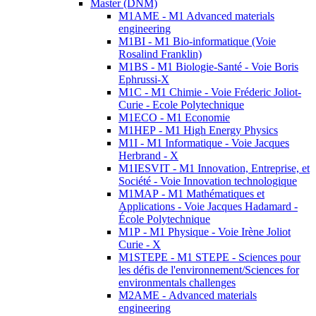
Master (DNM)
M1AME - M1 Advanced materials
engineering
M1BI - M1 Bio-informatique (Voie
Rosalind Franklin)
M1BS - M1 Biologie-Santé - Voie Boris
Ephrussi-X
M1C - M1 Chimie - Voie Fréderic Joliot-
Curie - Ecole Polytechnique
M1ECO - M1 Economie
M1HEP - M1 High Energy Physics
M1I - M1 Informatique - Voie Jacques
Herbrand - X
M1IESVIT - M1 Innovation, Entreprise, et
Société - Voie Innovation technologique
M1MAP - M1 Mathématiques et
Applications - Voie Jacques Hadamard -
École Polytechnique
M1P - M1 Physique - Voie Irène Joliot
Curie - X
M1STEPE - M1 STEPE - Sciences pour
les défis de l'environnement/Sciences for
environmentals challenges
M2AME - Advanced materials
engineering