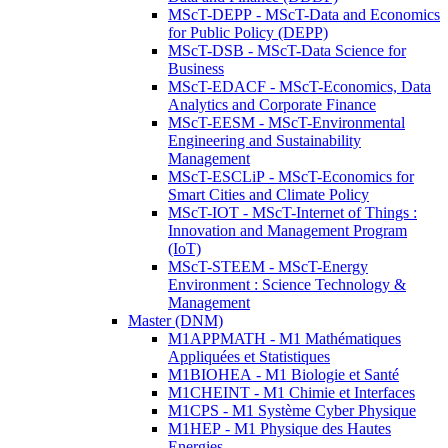
MScT-DEPP - MScT-Data and Economics
for Public Policy (DEPP)
MScT-DSB - MScT-Data Science for
Business
MScT-EDACF - MScT-Economics, Data
Analytics and Corporate Finance
MScT-EESM - MScT-Environmental
Engineering and Sustainability
Management
MScT-ESCLiP - MScT-Economics for
Smart Cities and Climate Policy
MScT-IOT - MScT-Internet of Things :
Innovation and Management Program
(IoT)
MScT-STEEM - MScT-Energy
Environment : Science Technology &
Management
Master (DNM)
M1APPMATH - M1 Mathématiques
Appliquées et Statistiques
M1BIOHEA - M1 Biologie et Santé
M1CHEINT - M1 Chimie et Interfaces
M1CPS - M1 Système Cyber Physique
M1HEP - M1 Physique des Hautes
Energies