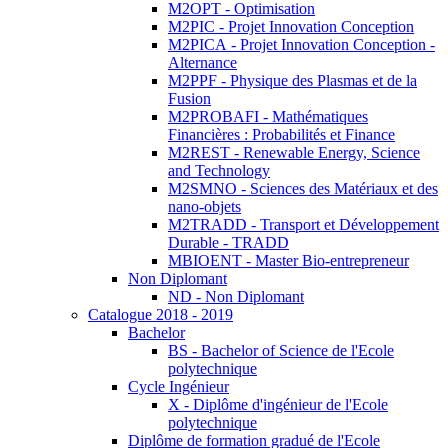
M2OPT - Optimisation
M2PIC - Projet Innovation Conception
M2PICA - Projet Innovation Conception -
Alternance
M2PPF - Physique des Plasmas et de la
Fusion
M2PROBAFI - Mathématiques
Financières : Probabilités et Finance
M2REST - Renewable Energy, Science
and Technology
M2SMNO - Sciences des Matériaux et des
nano-objets
M2TRADD - Transport et Développement
Durable - TRADD
MBIOENT - Master Bio-entrepreneur
Non Diplomant
ND - Non Diplomant
Catalogue 2018 - 2019
Bachelor
BS - Bachelor of Science de l'Ecole
polytechnique
Cycle Ingénieur
X - Diplôme d'ingénieur de l'Ecole
polytechnique
Diplôme de formation gradué de l'Ecole