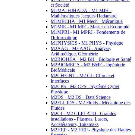
et Société
M1MATHJHADA - M1 MJH -
Mathématiques Jacques Hadamard
M1MECHA - M1 Mech - Mécanique
M1MIE - M1 MiE - Master en Economie
M1MPRI - M1 MPRI - Fondements de
l'Informatique
M1PHYSICS - M1 PHYS - Physique
M2AAG - M2 AAG - Analyse,
Arithmétique, Géométrie
M2BIOHEA - M2 BH - Biologie et Santé
M2BIOMECA - M2 BME - Ingénierie
BioMédicale
M2CHEINT - M2 CI - Chimie et
Interfaces
M2CPS - M2 CPS - Système Cyber
Physique
M2DS - M2 DS - Data Science
M2FLUIDS - M2 Fluids - Mécanique des
Fluides
M2GI - M2 GI-PLATO - Grandes
installations - Plasmas, Lasers,
Accélérateurs, Tokamaks
M2HEP - M2 HEP - Physique des Hautes