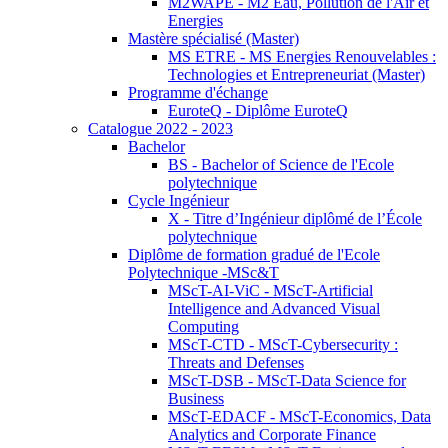
M2WAPE - M2 Eau, Pollution de l'Air et
Energies
Mastère spécialisé (Master)
MS ETRE - MS Energies Renouvelables :
Technologies et Entrepreneuriat (Master)
Programme d'échange
EuroteQ - Diplôme EuroteQ
Catalogue 2022 - 2023
Bachelor
BS - Bachelor of Science de l'Ecole
polytechnique
Cycle Ingénieur
X - Titre d’Ingénieur diplômé de l’École
polytechnique
Diplôme de formation gradué de l'Ecole
Polytechnique -MSc&T
MScT-AI-ViC - MScT-Artificial
Intelligence and Advanced Visual
Computing
MScT-CTD - MScT-Cybersecurity :
Threats and Defenses
MScT-DSB - MScT-Data Science for
Business
MScT-EDACF - MScT-Economics, Data
Analytics and Corporate Finance