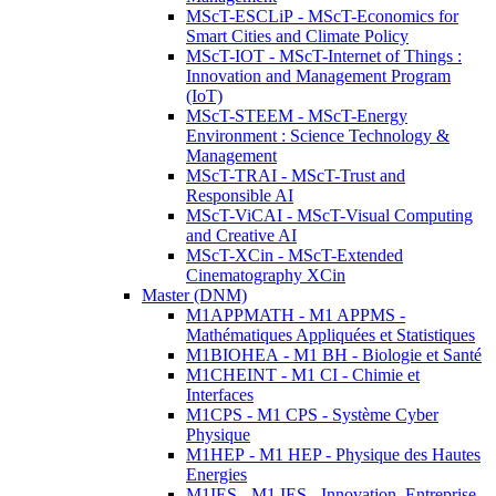
MScT-ESCLiP - MScT-Economics for
Smart Cities and Climate Policy
MScT-IOT - MScT-Internet of Things :
Innovation and Management Program
(IoT)
MScT-STEEM - MScT-Energy
Environment : Science Technology &
Management
MScT-TRAI - MScT-Trust and
Responsible AI
MScT-ViCAI - MScT-Visual Computing
and Creative AI
MScT-XCin - MScT-Extended
Cinematography XCin
Master (DNM)
M1APPMATH - M1 APPMS -
Mathématiques Appliquées et Statistiques
M1BIOHEA - M1 BH - Biologie et Santé
M1CHEINT - M1 CI - Chimie et
Interfaces
M1CPS - M1 CPS - Système Cyber
Physique
M1HEP - M1 HEP - Physique des Hautes
Energies
M1IES - M1 IES - Innovation, Entreprise