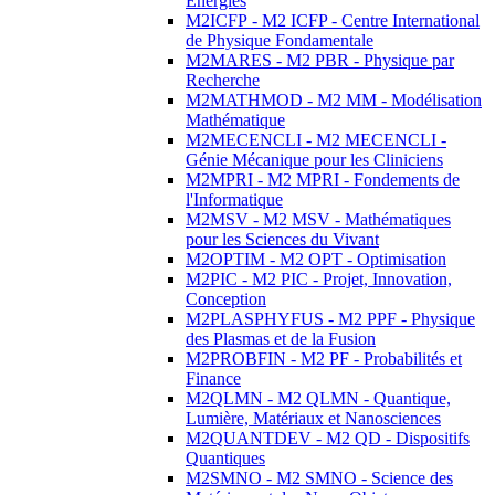
Energies
M2ICFP - M2 ICFP - Centre International
de Physique Fondamentale
M2MARES - M2 PBR - Physique par
Recherche
M2MATHMOD - M2 MM - Modélisation
Mathématique
M2MECENCLI - M2 MECENCLI -
Génie Mécanique pour les Cliniciens
M2MPRI - M2 MPRI - Fondements de
l'Informatique
M2MSV - M2 MSV - Mathématiques
pour les Sciences du Vivant
M2OPTIM - M2 OPT - Optimisation
M2PIC - M2 PIC - Projet, Innovation,
Conception
M2PLASPHYFUS - M2 PPF - Physique
des Plasmas et de la Fusion
M2PROBFIN - M2 PF - Probabilités et
Finance
M2QLMN - M2 QLMN - Quantique,
Lumière, Matériaux et Nanosciences
M2QUANTDEV - M2 QD - Dispositifs
Quantiques
M2SMNO - M2 SMNO - Science des