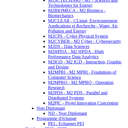
M1SCTECHNRJ - M1 - Sciences and
Technologies for Energy
M2BIOMECA - M2 Biomeca -
Biomechanics
M2CLEAR - CLimat, Environnement,
Applications et Recherche - Water, Air,
Pollution and Energy
M2CPS - Cyber Physical System
M2CYBER - M2 Cyber - Cybersecurity
M2DS - Data Sciences
M2HPDA - M2 HPDA - High
Performance Data Analytics
M2IGD - M2 IGD - Interaction, Graphic
and Design
M2MPRI - M2 MPRI - Foudations of
Computer Science
M2MPRO - M2 MPRO - Operation
Research
M2PDS - M2 PDS - Parallel and
Distributed Systems
M2PIC - Projet Innovation Conception
Non Diplomant
ND - Non Diplomant
Programme d'échange
PEI - Echanges PEI