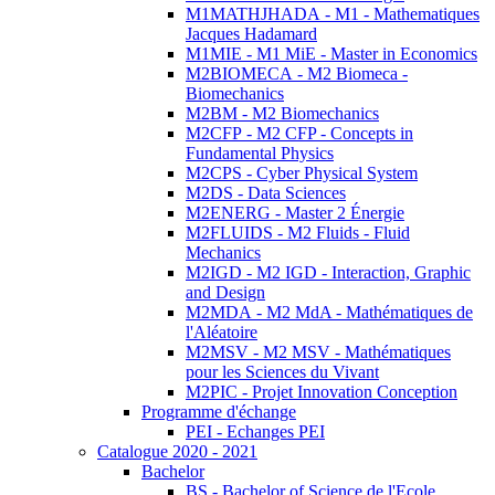
M1MATHJHADA - M1 - Mathematiques
Jacques Hadamard
M1MIE - M1 MiE - Master in Economics
M2BIOMECA - M2 Biomeca -
Biomechanics
M2BM - M2 Biomechanics
M2CFP - M2 CFP - Concepts in
Fundamental Physics
M2CPS - Cyber Physical System
M2DS - Data Sciences
M2ENERG - Master 2 Énergie
M2FLUIDS - M2 Fluids - Fluid
Mechanics
M2IGD - M2 IGD - Interaction, Graphic
and Design
M2MDA - M2 MdA - Mathématiques de
l'Aléatoire
M2MSV - M2 MSV - Mathématiques
pour les Sciences du Vivant
M2PIC - Projet Innovation Conception
Programme d'échange
PEI - Echanges PEI
Catalogue 2020 - 2021
Bachelor
BS - Bachelor of Science de l'Ecole