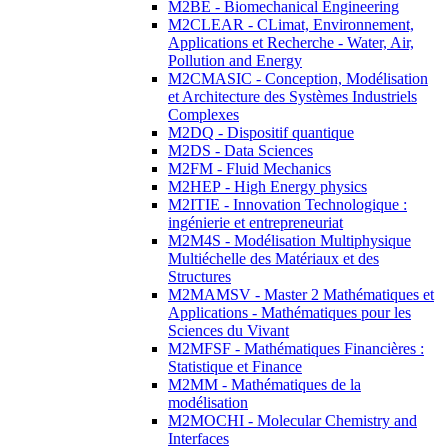
M2BE - Biomechanical Engineering
M2CLEAR - CLimat, Environnement,
Applications et Recherche - Water, Air,
Pollution and Energy
M2CMASIC - Conception, Modélisation
et Architecture des Systèmes Industriels
Complexes
M2DQ - Dispositif quantique
M2DS - Data Sciences
M2FM - Fluid Mechanics
M2HEP - High Energy physics
M2ITIE - Innovation Technologique :
ingénierie et entrepreneuriat
M2M4S - Modélisation Multiphysique
Multiéchelle des Matériaux et des
Structures
M2MAMSV - Master 2 Mathématiques et
Applications - Mathématiques pour les
Sciences du Vivant
M2MFSF - Mathématiques Financières :
Statistique et Finance
M2MM - Mathématiques de la
modélisation
M2MOCHI - Molecular Chemistry and
Interfaces