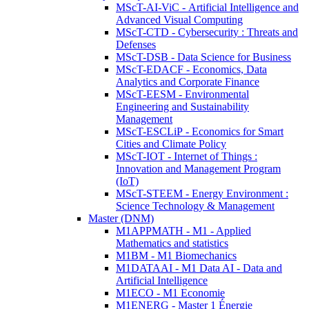
MScT-AI-ViC - Artificial Intelligence and
Advanced Visual Computing
MScT-CTD - Cybersecurity : Threats and
Defenses
MScT-DSB - Data Science for Business
MScT-EDACF - Economics, Data
Analytics and Corporate Finance
MScT-EESM - Environmental
Engineering and Sustainability
Management
MScT-ESCLiP - Economics for Smart
Cities and Climate Policy
MScT-IOT - Internet of Things :
Innovation and Management Program
(IoT)
MScT-STEEM - Energy Environment :
Science Technology & Management
Master (DNM)
M1APPMATH - M1 - Applied
Mathematics and statistics
M1BM - M1 Biomechanics
M1DATAAI - M1 Data AI - Data and
Artificial Intelligence
M1ECO - M1 Economie
M1ENERG - Master 1 Énergie