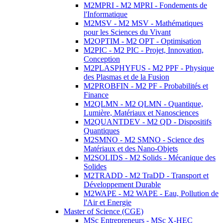
M2MPRI - M2 MPRI - Fondements de
l'Informatique
M2MSV - M2 MSV - Mathématiques
pour les Sciences du Vivant
M2OPTIM - M2 OPT - Optimisation
M2PIC - M2 PIC - Projet, Innovation,
Conception
M2PLASPHYFUS - M2 PPF - Physique
des Plasmas et de la Fusion
M2PROBFIN - M2 PF - Probabilités et
Finance
M2QLMN - M2 QLMN - Quantique,
Lumière, Matériaux et Nanosciences
M2QUANTDEV - M2 QD - Dispositifs
Quantiques
M2SMNO - M2 SMNO - Science des
Matériaux et des Nano-Objets
M2SOLIDS - M2 Solids - Mécanique des
Solides
M2TRADD - M2 TraDD - Transport et
Développement Durable
M2WAPE - M2 WAPE - Eau, Pollution de
l'Air et Energie
Master of Science (CGE)
MSc Entrepreneurs - MSc X-HEC