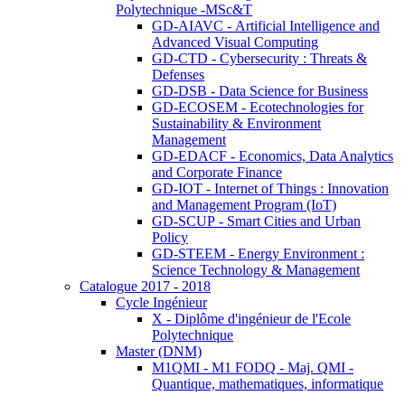
Polytechnique -MSc&T
GD-AIAVC - Artificial Intelligence and
Advanced Visual Computing
GD-CTD - Cybersecurity : Threats &
Defenses
GD-DSB - Data Science for Business
GD-ECOSEM - Ecotechnologies for
Sustainability & Environment
Management
GD-EDACF - Economics, Data Analytics
and Corporate Finance
GD-IOT - Internet of Things : Innovation
and Management Program (IoT)
GD-SCUP - Smart Cities and Urban
Policy
GD-STEEM - Energy Environment :
Science Technology & Management
Catalogue 2017 - 2018
Cycle Ingénieur
X - Diplôme d'ingénieur de l'Ecole
Polytechnique
Master (DNM)
M1QMI - M1 FODQ - Maj. QMI -
Quantique, mathematiques, informatique