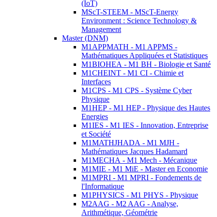
(IoT)
MScT-STEEM - MScT-Energy
Environment : Science Technology &
Management
Master (DNM)
M1APPMATH - M1 APPMS -
Mathématiques Appliquées et Statistiques
M1BIOHEA - M1 BH - Biologie et Santé
M1CHEINT - M1 CI - Chimie et
Interfaces
M1CPS - M1 CPS - Système Cyber
Physique
M1HEP - M1 HEP - Physique des Hautes
Energies
M1IES - M1 IES - Innovation, Entreprise
et Société
M1MATHJHADA - M1 MJH -
Mathématiques Jacques Hadamard
M1MECHA - M1 Mech - Mécanique
M1MIE - M1 MiE - Master en Economie
M1MPRI - M1 MPRI - Fondements de
l'Informatique
M1PHYSICS - M1 PHYS - Physique
M2AAG - M2 AAG - Analyse,
Arithmétique, Géométrie