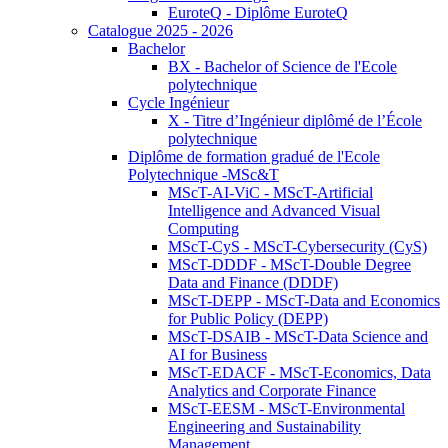
EuroteQ - Diplôme EuroteQ
Catalogue 2025 - 2026
Bachelor
BX - Bachelor of Science de l'Ecole
polytechnique
Cycle Ingénieur
X - Titre d’Ingénieur diplômé de l’École
polytechnique
Diplôme de formation gradué de l'Ecole
Polytechnique -MSc&T
MScT-AI-ViC - MScT-Artificial
Intelligence and Advanced Visual
Computing
MScT-CyS - MScT-Cybersecurity (CyS)
MScT-DDDF - MScT-Double Degree
Data and Finance (DDDF)
MScT-DEPP - MScT-Data and Economics
for Public Policy (DEPP)
MScT-DSAIB - MScT-Data Science and
AI for Business
MScT-EDACF - MScT-Economics, Data
Analytics and Corporate Finance
MScT-EESM - MScT-Environmental
Engineering and Sustainability
Management