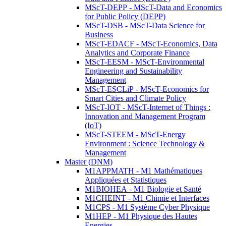
MScT-DEPP - MScT-Data and Economics
for Public Policy (DEPP)
MScT-DSB - MScT-Data Science for
Business
MScT-EDACF - MScT-Economics, Data
Analytics and Corporate Finance
MScT-EESM - MScT-Environmental
Engineering and Sustainability
Management
MScT-ESCLiP - MScT-Economics for
Smart Cities and Climate Policy
MScT-IOT - MScT-Internet of Things :
Innovation and Management Program
(IoT)
MScT-STEEM - MScT-Energy
Environment : Science Technology &
Management
Master (DNM)
M1APPMATH - M1 Mathématiques
Appliquées et Statistiques
M1BIOHEA - M1 Biologie et Santé
M1CHEINT - M1 Chimie et Interfaces
M1CPS - M1 Système Cyber Physique
M1HEP - M1 Physique des Hautes
Energies