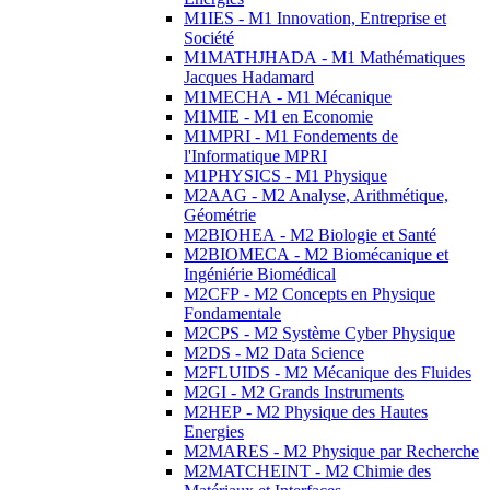
M1IES - M1 Innovation, Entreprise et
Société
M1MATHJHADA - M1 Mathématiques
Jacques Hadamard
M1MECHA - M1 Mécanique
M1MIE - M1 en Economie
M1MPRI - M1 Fondements de
l'Informatique MPRI
M1PHYSICS - M1 Physique
M2AAG - M2 Analyse, Arithmétique,
Géométrie
M2BIOHEA - M2 Biologie et Santé
M2BIOMECA - M2 Biomécanique et
Ingéniérie Biomédical
M2CFP - M2 Concepts en Physique
Fondamentale
M2CPS - M2 Système Cyber Physique
M2DS - M2 Data Science
M2FLUIDS - M2 Mécanique des Fluides
M2GI - M2 Grands Instruments
M2HEP - M2 Physique des Hautes
Energies
M2MARES - M2 Physique par Recherche
M2MATCHEINT - M2 Chimie des