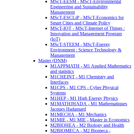
MScT-EESM - MScT-Environmental
Engineering and Sustainability
Management
MScT-ESCLiP - MScT-Economics for
Smart Cities and Climate Policy
MScT-IOT - MScT-Internet of Things :
Innovation and Management Program
(IoT)
MScT-STEEM - MScT-Energy
Environment : Science Technology &
Management
Master (DNM)
M1APPMATH - M1 Applied Mathematics
and statistics
M1CHEINT - M1 Chemistry and
Interfaces
M1CPS - M1 CPS - Cyber Physical
Systems
M1HEP - M1 High Energy Physics
M1MATHJHADA - M1 Mathematiques
Jacques Hadamard
M1MECHA - M1 Mechanics
M1MIE - M1 MIE - Master in Economics
M2BIOHEA - M2 Biology and Health
M2BIOMECA - M2 Biomeca -