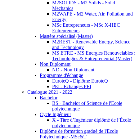
M2SOLIDS - M2 Solids - Solid
Mechanics
M2WAPE - M2 Water, Air, Pollution and
Energy
MSc Entrepreneurs - MSc X-HEC
Entrepreneurs
Mastère spécialisé (Master)
M2REST - Renewable Energy, Science
and Technology
MS ETRE - MS Energies Renouvelables :
Technologies & Entrepreneuriat (Master)
Non Diplomant
ND - Non Diplomant
Programme d'échange
EuroteQ - Diplôme EuroteQ
PEI - Echanges PEI
Catalogue 2021 - 2022
Bachelor
BS - Bachelor of Science de l'Ecole
polytechnique
Cycle Ingénieur
X - Titre d’Ingénieur diplômé de l’École
polytechnique
Diplôme de formation gradué de l'Ecole
Polytechnique -MSc&T