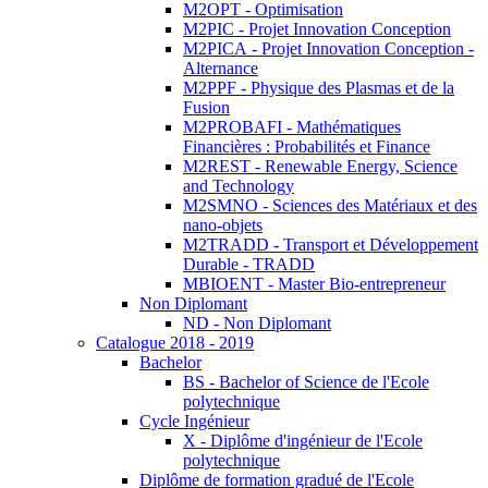
M2OPT - Optimisation
M2PIC - Projet Innovation Conception
M2PICA - Projet Innovation Conception -
Alternance
M2PPF - Physique des Plasmas et de la
Fusion
M2PROBAFI - Mathématiques
Financières : Probabilités et Finance
M2REST - Renewable Energy, Science
and Technology
M2SMNO - Sciences des Matériaux et des
nano-objets
M2TRADD - Transport et Développement
Durable - TRADD
MBIOENT - Master Bio-entrepreneur
Non Diplomant
ND - Non Diplomant
Catalogue 2018 - 2019
Bachelor
BS - Bachelor of Science de l'Ecole
polytechnique
Cycle Ingénieur
X - Diplôme d'ingénieur de l'Ecole
polytechnique
Diplôme de formation gradué de l'Ecole