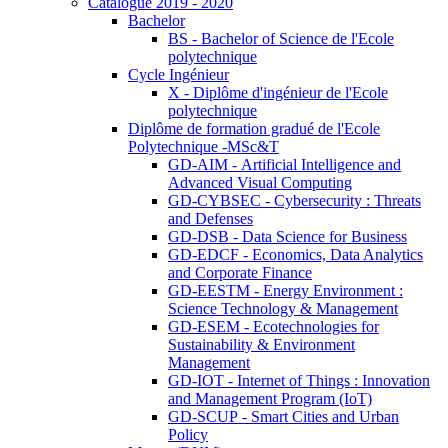
Catalogue 2019 - 2020
Bachelor
BS - Bachelor of Science de l'Ecole
polytechnique
Cycle Ingénieur
X - Diplôme d'ingénieur de l'Ecole
polytechnique
Diplôme de formation gradué de l'Ecole
Polytechnique -MSc&T
GD-AIM - Artificial Intelligence and
Advanced Visual Computing
GD-CYBSEC - Cybersecurity : Threats
and Defenses
GD-DSB - Data Science for Business
GD-EDCF - Economics, Data Analytics
and Corporate Finance
GD-EESTM - Energy Environment :
Science Technology & Management
GD-ESEM - Ecotechnologies for
Sustainability & Environment
Management
GD-IOT - Internet of Things : Innovation
and Management Program (IoT)
GD-SCUP - Smart Cities and Urban
Policy