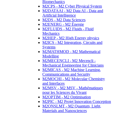
Biomechanics
M2CPS - M2 Cyber Physical System
M2DATAAI - M2 Data AI - Data and
Artificial Intelligence
M2DS - M2 Data Sciences
M2ENERG - M2 Énergie
M2FLUIDS - M2 Fluids - Fluid
Mechanics
M2HEP - M2 High Energy physics
M2ICS - M2 Integration, Circuits and
Systems
M2MATHMOD - M2 Mathematical
Modelling
M2MECENCLI - M2 Mecencli -
Mechanical Engineering for Clinicians
M2MICAS - M2 Machine Learning,
Communications and Security
M2MOCHI - M2 Molecular Chemistry
and Interfaces
M2MSV - M2 MSV - Mathématiques
pour les Sciences du Vivant
M2OPTIM - M2 Optimisation
M2PIC - M2 Projet Innovation Conception
M2QNSLMT - M2 Quantum, Light,
Materials and Nanosciences