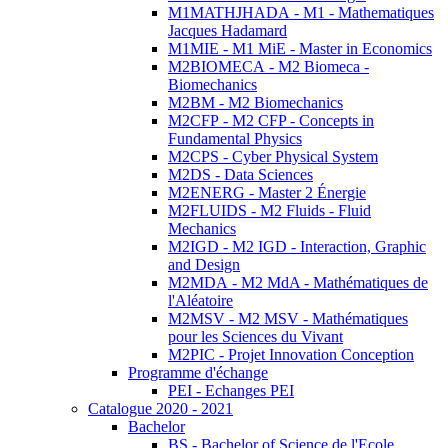
M1MATHJHADA - M1 - Mathematiques
Jacques Hadamard
M1MIE - M1 MiE - Master in Economics
M2BIOMECA - M2 Biomeca -
Biomechanics
M2BM - M2 Biomechanics
M2CFP - M2 CFP - Concepts in
Fundamental Physics
M2CPS - Cyber Physical System
M2DS - Data Sciences
M2ENERG - Master 2 Énergie
M2FLUIDS - M2 Fluids - Fluid
Mechanics
M2IGD - M2 IGD - Interaction, Graphic
and Design
M2MDA - M2 MdA - Mathématiques de
l'Aléatoire
M2MSV - M2 MSV - Mathématiques
pour les Sciences du Vivant
M2PIC - Projet Innovation Conception
Programme d'échange
PEI - Echanges PEI
Catalogue 2020 - 2021
Bachelor
BS - Bachelor of Science de l'Ecole