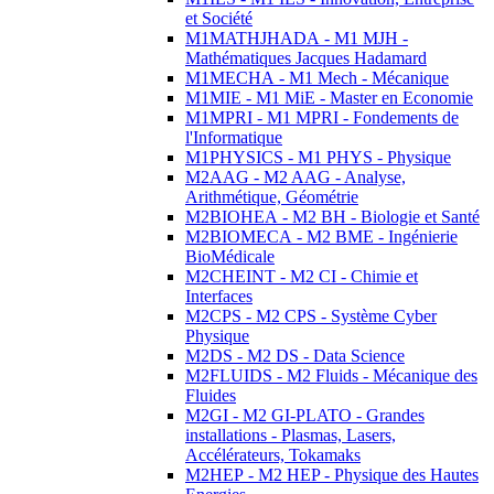
et Société
M1MATHJHADA - M1 MJH -
Mathématiques Jacques Hadamard
M1MECHA - M1 Mech - Mécanique
M1MIE - M1 MiE - Master en Economie
M1MPRI - M1 MPRI - Fondements de
l'Informatique
M1PHYSICS - M1 PHYS - Physique
M2AAG - M2 AAG - Analyse,
Arithmétique, Géométrie
M2BIOHEA - M2 BH - Biologie et Santé
M2BIOMECA - M2 BME - Ingénierie
BioMédicale
M2CHEINT - M2 CI - Chimie et
Interfaces
M2CPS - M2 CPS - Système Cyber
Physique
M2DS - M2 DS - Data Science
M2FLUIDS - M2 Fluids - Mécanique des
Fluides
M2GI - M2 GI-PLATO - Grandes
installations - Plasmas, Lasers,
Accélérateurs, Tokamaks
M2HEP - M2 HEP - Physique des Hautes