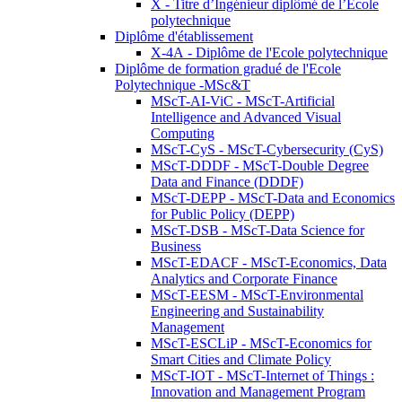
X - Titre d’Ingénieur diplômé de l’École
polytechnique
Diplôme d'établissement
X-4A - Diplôme de l'Ecole polytechnique
Diplôme de formation gradué de l'Ecole
Polytechnique -MSc&T
MScT-AI-ViC - MScT-Artificial
Intelligence and Advanced Visual
Computing
MScT-CyS - MScT-Cybersecurity (CyS)
MScT-DDDF - MScT-Double Degree
Data and Finance (DDDF)
MScT-DEPP - MScT-Data and Economics
for Public Policy (DEPP)
MScT-DSB - MScT-Data Science for
Business
MScT-EDACF - MScT-Economics, Data
Analytics and Corporate Finance
MScT-EESM - MScT-Environmental
Engineering and Sustainability
Management
MScT-ESCLiP - MScT-Economics for
Smart Cities and Climate Policy
MScT-IOT - MScT-Internet of Things :
Innovation and Management Program