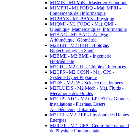
M1MIE - M1 MiE - Master en Economie
M1MPRI - M1 FODQ - Maj. MPRI -
Fondements de l'Informatique
M1PHYS - M1 PHYS - Physique
M1QMI - M1 FODQ - Maj. QMI -
Quantique, Mathematiques, Informatique
M2AAG - M2 AAG - Analyse,
Arithmétique, Géométrie
M2BBH - M2 BBH - Biologie,
Biotechnologie et Santé
M2BME - M2 BME - Ingénierie
BioMédicale
M2CHI - M2 CHI - Chimie et Interfaces
M2CPS - M2 CCSN - Maj. CPS -
Système Cyber Physique
M2DS - M2 DS - Science des données
M2FLUIDS - M2 Mech - Maj. Fluids -
Mecanique des Fluides
M2GIPLATO - M2 GI-PLATO - Grandes
installations - Plasmas, Lasers,
Accélérateurs, Tokamaks
M2HEP - M2 HEP - Physique des Hautes
Energies
M2ICFP - M2 ICFP - Centre International
de Physique Fondamentale