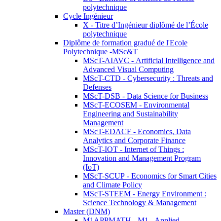
polytechnique
Cycle Ingénieur
X - Titre d’Ingénieur diplômé de l’École
polytechnique
Diplôme de formation gradué de l'Ecole
Polytechnique -MSc&T
MScT-AIAVC - Artificial Intelligence and
Advanced Visual Computing
MScT-CTD - Cybersecurity : Threats and
Defenses
MScT-DSB - Data Science for Business
MScT-ECOSEM - Environmental
Engineering and Sustainability
Management
MScT-EDACF - Economics, Data
Analytics and Corporate Finance
MScT-IOT - Internet of Things :
Innovation and Management Program
(IoT)
MScT-SCUP - Economics for Smart Cities
and Climate Policy
MScT-STEEM - Energy Environment :
Science Technology & Management
Master (DNM)
M1APPMATH - M1 - Applied