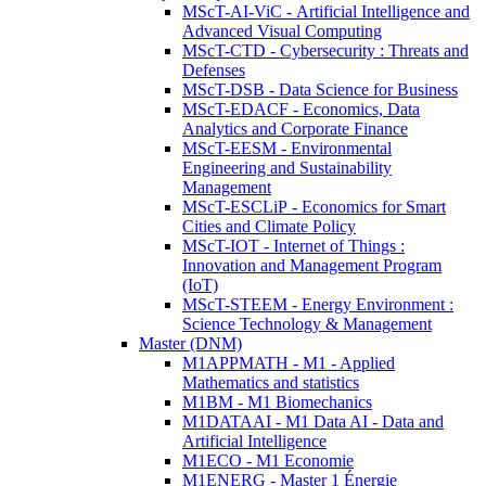
MScT-AI-ViC - Artificial Intelligence and
Advanced Visual Computing
MScT-CTD - Cybersecurity : Threats and
Defenses
MScT-DSB - Data Science for Business
MScT-EDACF - Economics, Data
Analytics and Corporate Finance
MScT-EESM - Environmental
Engineering and Sustainability
Management
MScT-ESCLiP - Economics for Smart
Cities and Climate Policy
MScT-IOT - Internet of Things :
Innovation and Management Program
(IoT)
MScT-STEEM - Energy Environment :
Science Technology & Management
Master (DNM)
M1APPMATH - M1 - Applied
Mathematics and statistics
M1BM - M1 Biomechanics
M1DATAAI - M1 Data AI - Data and
Artificial Intelligence
M1ECO - M1 Economie
M1ENERG - Master 1 Énergie