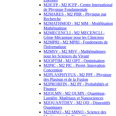
Energies
M2ICFP - M2 ICFP - Centre International
de Physique Fondamentale
M2MARES - M2 PBR - Physique par
Recherche
M2MATHMOD - M2 MM - Modélisation
Mathématique
M2MECENCLI - M2 MECENCLI -
Génie Mécanique pour les Cliniciens
M2MPRI - M2 MPRI - Fondements de
l'Informatique
M2MSV - M2 MSV - Mathématiques
pour les Sciences du Vivant
M2OPTIM - M2 OPT - Optimisation
M2PIC - M2 PIC - Projet, Innovation,
Conception
M2PLASPHYFUS - M2 PPF - Physique
des Plasmas et de la Fusion
M2PROBFIN - M2 PF - Probabilités et
Finance
M2QLMN - M2 QLMN - Quantique,
Lumière, Matériaux et Nanosciences
M2QUANTDEV - M2 QD - Dispositifs
Quantiques
M2SMNO - M2 SMNO - Science des