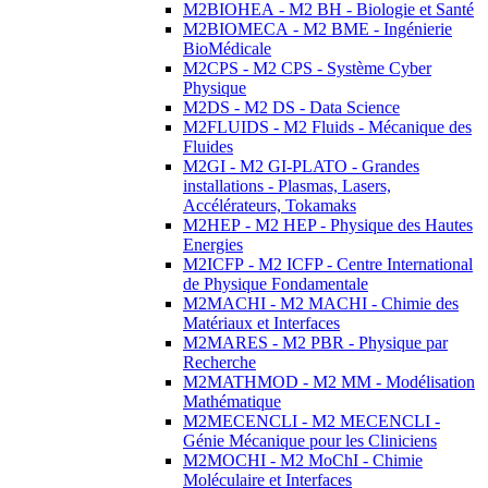
M2BIOHEA - M2 BH - Biologie et Santé
M2BIOMECA - M2 BME - Ingénierie
BioMédicale
M2CPS - M2 CPS - Système Cyber
Physique
M2DS - M2 DS - Data Science
M2FLUIDS - M2 Fluids - Mécanique des
Fluides
M2GI - M2 GI-PLATO - Grandes
installations - Plasmas, Lasers,
Accélérateurs, Tokamaks
M2HEP - M2 HEP - Physique des Hautes
Energies
M2ICFP - M2 ICFP - Centre International
de Physique Fondamentale
M2MACHI - M2 MACHI - Chimie des
Matériaux et Interfaces
M2MARES - M2 PBR - Physique par
Recherche
M2MATHMOD - M2 MM - Modélisation
Mathématique
M2MECENCLI - M2 MECENCLI -
Génie Mécanique pour les Cliniciens
M2MOCHI - M2 MoChI - Chimie
Moléculaire et Interfaces