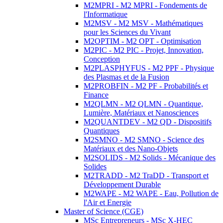
M2MPRI - M2 MPRI - Fondements de
l'Informatique
M2MSV - M2 MSV - Mathématiques
pour les Sciences du Vivant
M2OPTIM - M2 OPT - Optimisation
M2PIC - M2 PIC - Projet, Innovation,
Conception
M2PLASPHYFUS - M2 PPF - Physique
des Plasmas et de la Fusion
M2PROBFIN - M2 PF - Probabilités et
Finance
M2QLMN - M2 QLMN - Quantique,
Lumière, Matériaux et Nanosciences
M2QUANTDEV - M2 QD - Dispositifs
Quantiques
M2SMNO - M2 SMNO - Science des
Matériaux et des Nano-Objets
M2SOLIDS - M2 Solids - Mécanique des
Solides
M2TRADD - M2 TraDD - Transport et
Développement Durable
M2WAPE - M2 WAPE - Eau, Pollution de
l'Air et Energie
Master of Science (CGE)
MSc Entrepreneurs - MSc X-HEC