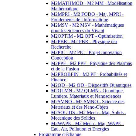
M2MATHMOD - M2 MM - Modélisation
Mathématique
M2MPRI - M2 FODQ - Maj. MPRI -
Fondements de l'Informatique
M2MSV - M2 MSV - Mathématiques
pour les Sciences du Vivant
M2OPTIM - M2 OPT - Optimisation
M2PBR - M2 PBR - Physique par
Recherche
M2PIC - M2 PIC - Projet Innovation
Conception
M2PPF - M2 PPF - Physique des Plasmas
et de la Fusion
M2PROBFIN - M2 PF - Probabilités et
Finance
M2QD - M2 QD - Dispositifs Quantiques
M2QLMN - M2 QLMN - Quantique,
Lumiere, Materiaux et Nanosciences
M2SMNO - M2 SMNO - Science des
Materiaux et des Nano-Objets
M2SOLIDS - M2 Mech - Maj. Solids -
Mecanique des Solides
M2WAPE - M2 Mech - Maj. WAPE -
Eau, Air, Pollution et Energies
Programme d'échange