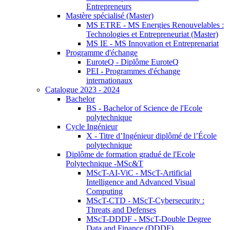
Entrepreneurs
Mastère spécialisé (Master)
MS ETRE - MS Energies Renouvelables :
Technologies et Entrepreneuriat (Master)
MS IE - MS Innovation et Entreprenariat
Programme d'échange
EuroteQ - Diplôme EuroteQ
PEI - Programmes d'échange
internationaux
Catalogue 2023 - 2024
Bachelor
BS - Bachelor of Science de l'Ecole
polytechnique
Cycle Ingénieur
X - Titre d’Ingénieur diplômé de l’École
polytechnique
Diplôme de formation gradué de l'Ecole
Polytechnique -MSc&T
MScT-AI-ViC - MScT-Artificial
Intelligence and Advanced Visual
Computing
MScT-CTD - MScT-Cybersecurity :
Threats and Defenses
MScT-DDDF - MScT-Double Degree
Data and Finance (DDDF)