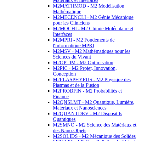
Matériaux et Interfaces
M2MATHMOD - M2 Modélisation
Mathématique
M2MECENCLI - M2 Génie Mécanique
pour les Cliniciens
M2MOCHI - M2 Chimie Moléculaire et
Interfaces
M2MPRI - M2 Fondements de
l'Informatique MPRI
M2MSV - M2 Mathématiques pour les
Sciences du Vivant
M2OPTIM - M2 Optimisation
M2PIC - M2 Projet, Innovation,
Conception
M2PLASPHYFUS - M2 Physique des
Plasmas et de la Fusion
M2PROBFIN - M2 Probabilités et
Finance
M2QNSLMT - M2 Quantique, Lumière,
Matériaux et Nanosciences
M2QUANTDEV - M2 Dispositifs
Quantiques
M2SMNO - M2 Science des Matériaux et
des Nano-Objets
M2SOLIDS - M2 Mécanique des Solides