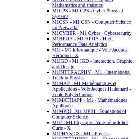
Mathematics and statistics
M1CPS - M1 CPS - Cyber Physical
Systems
M1CSN - M1 CSN - Computer Science
for Networks
M1CYBER - M1 Cyber - Cybersecurity
M1HPDA - M1 HPDA - High
Performance Data Analytics
M1I - M1 Informatique - Voie Jacques
Herbrand - X
M1IGD - M1 IGD - Interaction, Graphic
and Design
M1INTTRACPHY - M1 - International
Track in Physics
M1MAP - M1 Mathématiques et
Applications - Voie Jacques Hadamard -
École Polytechnique
M1MATHAPP - M1 - Mathématiques
Appliquées
M1MPRI - M1 MPRI - Foudations of
Computer Science
M1P - M1 Physique - Voie Irène Joliot
Curie - X
M1PHYSICS - M1 - Physics