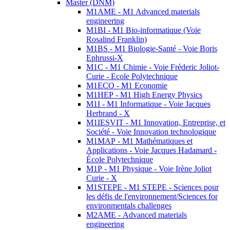
Master (DNM)
M1AME - M1 Advanced materials
engineering
M1BI - M1 Bio-informatique (Voie
Rosalind Franklin)
M1BS - M1 Biologie-Santé - Voie Boris
Ephrussi-X
M1C - M1 Chimie - Voie Fréderic Joliot-
Curie - Ecole Polytechnique
M1ECO - M1 Economie
M1HEP - M1 High Energy Physics
M1I - M1 Informatique - Voie Jacques
Herbrand - X
M1IESVIT - M1 Innovation, Entreprise, et
Société - Voie Innovation technologique
M1MAP - M1 Mathématiques et
Applications - Voie Jacques Hadamard -
École Polytechnique
M1P - M1 Physique - Voie Irène Joliot
Curie - X
M1STEPE - M1 STEPE - Sciences pour
les défis de l'environnement/Sciences for
environmentals challenges
M2AME - Advanced materials
engineering