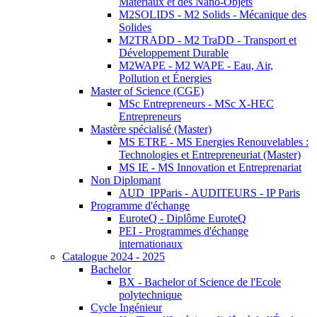
Matériaux et des Nano-Objets
M2SOLIDS - M2 Solids - Mécanique des
Solides
M2TRADD - M2 TraDD - Transport et
Développement Durable
M2WAPE - M2 WAPE - Eau, Air,
Pollution et Énergies
Master of Science (CGE)
MSc Entrepreneurs - MSc X-HEC
Entrepreneurs
Mastère spécialisé (Master)
MS ETRE - MS Energies Renouvelables :
Technologies et Entrepreneuriat (Master)
MS IE - MS Innovation et Entreprenariat
Non Diplomant
AUD_IPParis - AUDITEURS - IP Paris
Programme d'échange
EuroteQ - Diplôme EuroteQ
PEI - Programmes d'échange
internationaux
Catalogue 2024 - 2025
Bachelor
BX - Bachelor of Science de l'Ecole
polytechnique
Cycle Ingénieur