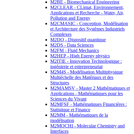
M2BE - Biomechanical Engineering
M2CLEAR - CLimat, Environnement,
Applications et Recherche - Water, Air,
Pollution and Energy
M2CMASIC - Conception, Modélisation
et Architecture des Systèmes Industriels
Complexes
M2DQ - Dispositif quantique
M2DS - Data Sciences
M2FM - Fluid Mechanics
M2HEP - High Energy physics
M2ITIE - Innovation Technologique :
ingénierie et entrepreneuriat
M2M4S - Modélisation Multiphysique
Multiéchelle des Matériaux et des
Structures
M2MAMSV - Master 2 Mathématiques et
Applications - Mathématiques pour les
Sciences du Vivant
M2MFSF - Mathématiques Financières :
Statistique et Finance
M2MM - Mathématiques de la
modélisation
M2MOCHI - Molecular Chemistry and
Interfaces