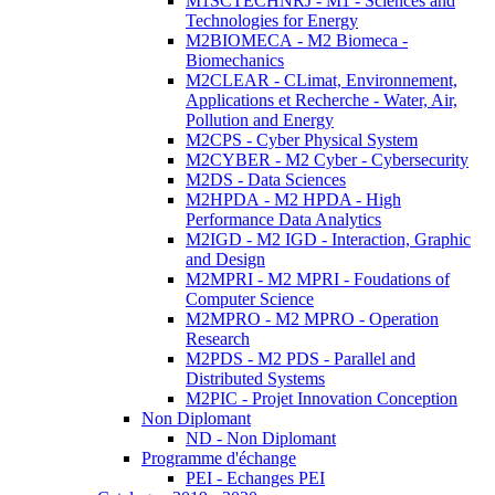
M1SCTECHNRJ - M1 - Sciences and
Technologies for Energy
M2BIOMECA - M2 Biomeca -
Biomechanics
M2CLEAR - CLimat, Environnement,
Applications et Recherche - Water, Air,
Pollution and Energy
M2CPS - Cyber Physical System
M2CYBER - M2 Cyber - Cybersecurity
M2DS - Data Sciences
M2HPDA - M2 HPDA - High
Performance Data Analytics
M2IGD - M2 IGD - Interaction, Graphic
and Design
M2MPRI - M2 MPRI - Foudations of
Computer Science
M2MPRO - M2 MPRO - Operation
Research
M2PDS - M2 PDS - Parallel and
Distributed Systems
M2PIC - Projet Innovation Conception
Non Diplomant
ND - Non Diplomant
Programme d'échange
PEI - Echanges PEI