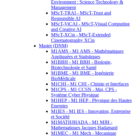
Environment : Science Technology &
Management
MScT-TRAI - MScT-Trust and
Responsible AI
MScT-ViCAI - MScT-Visual Computing
and Creative AI
MScT-XCin - MScT-Extended
Cinematography XCin
Master (DNM)
M1AMS - M1 AMS - Mathématiques
Appliquées et Statistiques
M1BBH - M1 BBH - Biologie,
Biotechnologie et Santé
M1BME - M1 BME - Ingénierie
BioMédicale
M1CHI - M1 CHI - Chimie et Interfaces
M1CPS - M1 CCSN - Maj. CPS -
Système Cyber Physique
M1HEP - M1 HEP - Physique des Hautes
Energies
M1IES - M1 IES - Innovation, Entreprise
et Société
M1MATHJHADA - M1 MJH -
Mathematiques Jacques Hadamard
M1MEC - M1 Mech - Mecanique