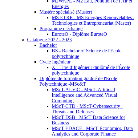
M2WAPE - M2 Eau, Pollution de l'Air et
Energies
Mastère spécialisé (Master)
MS ETRE - MS Energies Renouvelables :
Technologies et Entrepreneuriat (Master)
Programme d'échange
EuroteQ - Diplôme EuroteQ
Catalogue 2022 - 2023
Bachelor
BS - Bachelor of Science de l'Ecole
polytechnique
Cycle Ingénieur
X - Titre d’Ingénieur diplômé de l’École
polytechnique
Diplôme de formation gradué de l'Ecole
Polytechnique -MSc&T
MScT-AI-ViC - MScT-Artificial
Intelligence and Advanced Visual
Computing
MScT-CTD - MScT-Cybersecurity :
Threats and Defenses
MScT-DSB - MScT-Data Science for
Business
MScT-EDACF - MScT-Economics, Data
Analytics and Corporate Finance