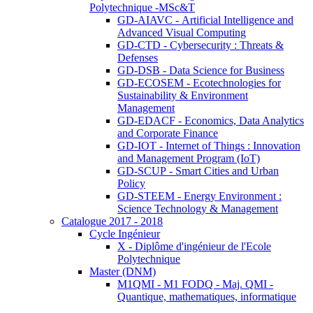
Polytechnique -MSc&T
GD-AIAVC - Artificial Intelligence and
Advanced Visual Computing
GD-CTD - Cybersecurity : Threats &
Defenses
GD-DSB - Data Science for Business
GD-ECOSEM - Ecotechnologies for
Sustainability & Environment
Management
GD-EDACF - Economics, Data Analytics
and Corporate Finance
GD-IOT - Internet of Things : Innovation
and Management Program (IoT)
GD-SCUP - Smart Cities and Urban
Policy
GD-STEEM - Energy Environment :
Science Technology & Management
Catalogue 2017 - 2018
Cycle Ingénieur
X - Diplôme d'ingénieur de l'Ecole
Polytechnique
Master (DNM)
M1QMI - M1 FODQ - Maj. QMI -
Quantique, mathematiques, informatique