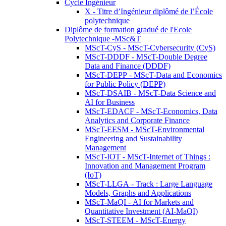
Cycle Ingénieur
X - Titre d’Ingénieur diplômé de l’École
polytechnique
Diplôme de formation gradué de l'Ecole
Polytechnique -MSc&T
MScT-CyS - MScT-Cybersecurity (CyS)
MScT-DDDF - MScT-Double Degree
Data and Finance (DDDF)
MScT-DEPP - MScT-Data and Economics
for Public Policy (DEPP)
MScT-DSAIB - MScT-Data Science and
AI for Business
MScT-EDACF - MScT-Economics, Data
Analytics and Corporate Finance
MScT-EESM - MScT-Environmental
Engineering and Sustainability
Management
MScT-IOT - MScT-Internet of Things :
Innovation and Management Program
(IoT)
MScT-LLGA - Track : Large Language
Models, Graphs and Applications
MScT-MaQI - AI for Markets and
Quantitative Investment (AI-MaQI)
MScT-STEEM - MScT-Energy