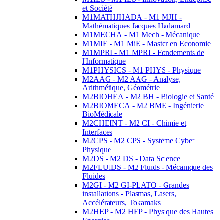
et Société
M1MATHJHADA - M1 MJH -
Mathématiques Jacques Hadamard
M1MECHA - M1 Mech - Mécanique
M1MIE - M1 MiE - Master en Economie
M1MPRI - M1 MPRI - Fondements de
l'Informatique
M1PHYSICS - M1 PHYS - Physique
M2AAG - M2 AAG - Analyse,
Arithmétique, Géométrie
M2BIOHEA - M2 BH - Biologie et Santé
M2BIOMECA - M2 BME - Ingénierie
BioMédicale
M2CHEINT - M2 CI - Chimie et
Interfaces
M2CPS - M2 CPS - Système Cyber
Physique
M2DS - M2 DS - Data Science
M2FLUIDS - M2 Fluids - Mécanique des
Fluides
M2GI - M2 GI-PLATO - Grandes
installations - Plasmas, Lasers,
Accélérateurs, Tokamaks
M2HEP - M2 HEP - Physique des Hautes