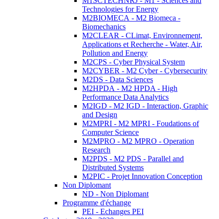
M1SCTECHNRJ - M1 - Sciences and
Technologies for Energy
M2BIOMECA - M2 Biomeca -
Biomechanics
M2CLEAR - CLimat, Environnement,
Applications et Recherche - Water, Air,
Pollution and Energy
M2CPS - Cyber Physical System
M2CYBER - M2 Cyber - Cybersecurity
M2DS - Data Sciences
M2HPDA - M2 HPDA - High
Performance Data Analytics
M2IGD - M2 IGD - Interaction, Graphic
and Design
M2MPRI - M2 MPRI - Foudations of
Computer Science
M2MPRO - M2 MPRO - Operation
Research
M2PDS - M2 PDS - Parallel and
Distributed Systems
M2PIC - Projet Innovation Conception
Non Diplomant
ND - Non Diplomant
Programme d'échange
PEI - Echanges PEI