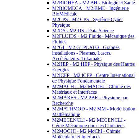
M2BIOHEA - M2 BH - Biologie et Santé
M2BIOMECA - M2 BME - Ingénierie
BioMédicale
M2CPS - M2 CPS - Système Cyber
Physique
M2DS - M2 DS - Data Science
M2FLUIDS - M2 Fluids - Mécanique des
Fluides
M2GI - M2 GI-PLATO - Grandes
installations - Plasmas, Lasers,
Accélérateurs, Tokamaks
M2HEP - M2 HEP - Physique des Hautes
Energies
M2ICFP - M2 ICFP - Centre International
de Physique Fondamentale
M2MACHI - M2 MACHI - Chimie des
Matériaux et Interfaces
M2MARES - M2 PBR - Physique par
Recherche
M2MATHMOD - M2 MM - Modélisation
Mathématique
M2MECENCLI - M2 MECENCLI -
Génie Mécanique pour les Cliniciens
M2MOCHI - M2 MoChI - Chimie
Moléculaire et Interfaces