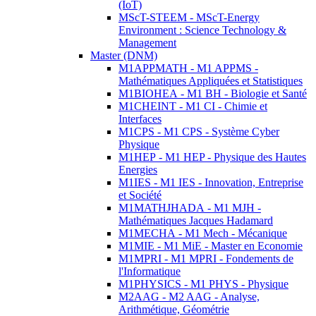
(IoT)
MScT-STEEM - MScT-Energy
Environment : Science Technology &
Management
Master (DNM)
M1APPMATH - M1 APPMS -
Mathématiques Appliquées et Statistiques
M1BIOHEA - M1 BH - Biologie et Santé
M1CHEINT - M1 CI - Chimie et
Interfaces
M1CPS - M1 CPS - Système Cyber
Physique
M1HEP - M1 HEP - Physique des Hautes
Energies
M1IES - M1 IES - Innovation, Entreprise
et Société
M1MATHJHADA - M1 MJH -
Mathématiques Jacques Hadamard
M1MECHA - M1 Mech - Mécanique
M1MIE - M1 MiE - Master en Economie
M1MPRI - M1 MPRI - Fondements de
l'Informatique
M1PHYSICS - M1 PHYS - Physique
M2AAG - M2 AAG - Analyse,
Arithmétique, Géométrie