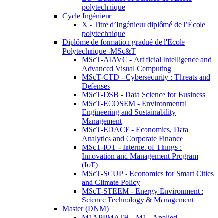
polytechnique
Cycle Ingénieur
X - Titre d’Ingénieur diplômé de l’École
polytechnique
Diplôme de formation gradué de l'Ecole
Polytechnique -MSc&T
MScT-AIAVC - Artificial Intelligence and
Advanced Visual Computing
MScT-CTD - Cybersecurity : Threats and
Defenses
MScT-DSB - Data Science for Business
MScT-ECOSEM - Environmental
Engineering and Sustainability
Management
MScT-EDACF - Economics, Data
Analytics and Corporate Finance
MScT-IOT - Internet of Things :
Innovation and Management Program
(IoT)
MScT-SCUP - Economics for Smart Cities
and Climate Policy
MScT-STEEM - Energy Environment :
Science Technology & Management
Master (DNM)
M1APPMATH - M1 - Applied