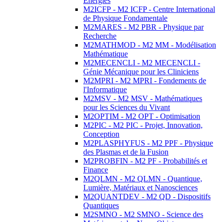
Energies
M2ICFP - M2 ICFP - Centre International
de Physique Fondamentale
M2MARES - M2 PBR - Physique par
Recherche
M2MATHMOD - M2 MM - Modélisation
Mathématique
M2MECENCLI - M2 MECENCLI -
Génie Mécanique pour les Cliniciens
M2MPRI - M2 MPRI - Fondements de
l'Informatique
M2MSV - M2 MSV - Mathématiques
pour les Sciences du Vivant
M2OPTIM - M2 OPT - Optimisation
M2PIC - M2 PIC - Projet, Innovation,
Conception
M2PLASPHYFUS - M2 PPF - Physique
des Plasmas et de la Fusion
M2PROBFIN - M2 PF - Probabilités et
Finance
M2QLMN - M2 QLMN - Quantique,
Lumière, Matériaux et Nanosciences
M2QUANTDEV - M2 QD - Dispositifs
Quantiques
M2SMNO - M2 SMNO - Science des