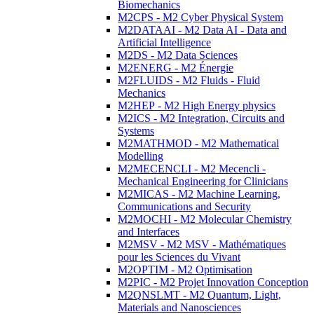
Biomechanics
M2CPS - M2 Cyber Physical System
M2DATAAI - M2 Data AI - Data and
Artificial Intelligence
M2DS - M2 Data Sciences
M2ENERG - M2 Énergie
M2FLUIDS - M2 Fluids - Fluid
Mechanics
M2HEP - M2 High Energy physics
M2ICS - M2 Integration, Circuits and
Systems
M2MATHMOD - M2 Mathematical
Modelling
M2MECENCLI - M2 Mecencli -
Mechanical Engineering for Clinicians
M2MICAS - M2 Machine Learning,
Communications and Security
M2MOCHI - M2 Molecular Chemistry
and Interfaces
M2MSV - M2 MSV - Mathématiques
pour les Sciences du Vivant
M2OPTIM - M2 Optimisation
M2PIC - M2 Projet Innovation Conception
M2QNSLMT - M2 Quantum, Light,
Materials and Nanosciences