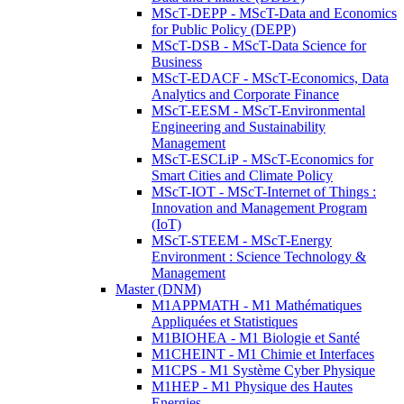
MScT-DEPP - MScT-Data and Economics
for Public Policy (DEPP)
MScT-DSB - MScT-Data Science for
Business
MScT-EDACF - MScT-Economics, Data
Analytics and Corporate Finance
MScT-EESM - MScT-Environmental
Engineering and Sustainability
Management
MScT-ESCLiP - MScT-Economics for
Smart Cities and Climate Policy
MScT-IOT - MScT-Internet of Things :
Innovation and Management Program
(IoT)
MScT-STEEM - MScT-Energy
Environment : Science Technology &
Management
Master (DNM)
M1APPMATH - M1 Mathématiques
Appliquées et Statistiques
M1BIOHEA - M1 Biologie et Santé
M1CHEINT - M1 Chimie et Interfaces
M1CPS - M1 Système Cyber Physique
M1HEP - M1 Physique des Hautes
Energies