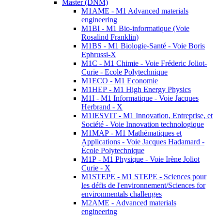
Master (DNM)
M1AME - M1 Advanced materials
engineering
M1BI - M1 Bio-informatique (Voie
Rosalind Franklin)
M1BS - M1 Biologie-Santé - Voie Boris
Ephrussi-X
M1C - M1 Chimie - Voie Fréderic Joliot-
Curie - Ecole Polytechnique
M1ECO - M1 Economie
M1HEP - M1 High Energy Physics
M1I - M1 Informatique - Voie Jacques
Herbrand - X
M1IESVIT - M1 Innovation, Entreprise, et
Société - Voie Innovation technologique
M1MAP - M1 Mathématiques et
Applications - Voie Jacques Hadamard -
École Polytechnique
M1P - M1 Physique - Voie Irène Joliot
Curie - X
M1STEPE - M1 STEPE - Sciences pour
les défis de l'environnement/Sciences for
environmentals challenges
M2AME - Advanced materials
engineering