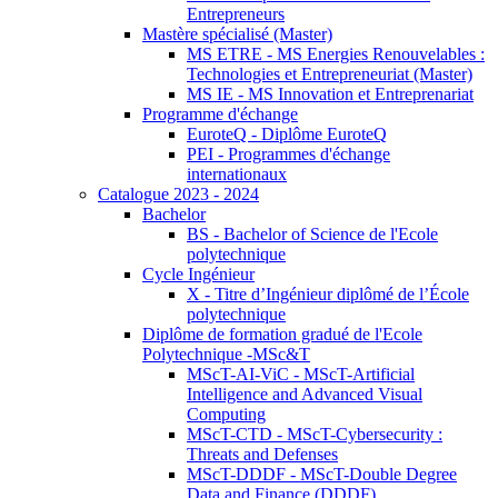
Entrepreneurs
Mastère spécialisé (Master)
MS ETRE - MS Energies Renouvelables :
Technologies et Entrepreneuriat (Master)
MS IE - MS Innovation et Entreprenariat
Programme d'échange
EuroteQ - Diplôme EuroteQ
PEI - Programmes d'échange
internationaux
Catalogue 2023 - 2024
Bachelor
BS - Bachelor of Science de l'Ecole
polytechnique
Cycle Ingénieur
X - Titre d’Ingénieur diplômé de l’École
polytechnique
Diplôme de formation gradué de l'Ecole
Polytechnique -MSc&T
MScT-AI-ViC - MScT-Artificial
Intelligence and Advanced Visual
Computing
MScT-CTD - MScT-Cybersecurity :
Threats and Defenses
MScT-DDDF - MScT-Double Degree
Data and Finance (DDDF)