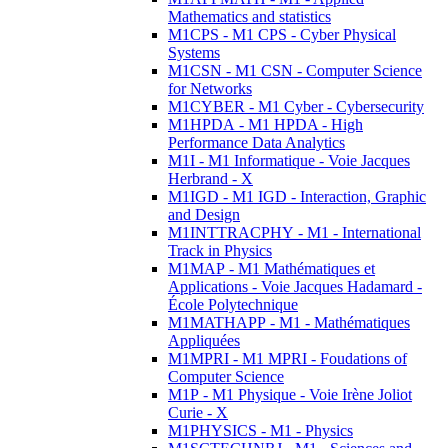
Mathematics and statistics
M1CPS - M1 CPS - Cyber Physical
Systems
M1CSN - M1 CSN - Computer Science
for Networks
M1CYBER - M1 Cyber - Cybersecurity
M1HPDA - M1 HPDA - High
Performance Data Analytics
M1I - M1 Informatique - Voie Jacques
Herbrand - X
M1IGD - M1 IGD - Interaction, Graphic
and Design
M1INTTRACPHY - M1 - International
Track in Physics
M1MAP - M1 Mathématiques et
Applications - Voie Jacques Hadamard -
École Polytechnique
M1MATHAPP - M1 - Mathématiques
Appliquées
M1MPRI - M1 MPRI - Foudations of
Computer Science
M1P - M1 Physique - Voie Irène Joliot
Curie - X
M1PHYSICS - M1 - Physics