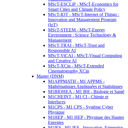
MScT-ESCLiP - MScT-Economics for
Smart Cities and Climate Policy
MScT-IOT - MScT-Internet of Things :
Innovation and Management Program
(IoT)
MScT-STEEM - MScT-Energy
Environment : Science Technology &
Management
MScT-TRAI - MScT-Trust and
Responsible AI
MScT-ViCAI - MScT-Visual Computing
and Creative AI
MScT-XCin - MScT-Extended
Cinematography XCin
Master (DNM)
M1APPMATH - M1 APPMS -
Mathématiques Appliquées et Statistiques
M1BIOHEA - M1 BH - Biologie et Santé
M1CHEINT - M1 CI - Chimie et
Interfaces
M1CPS - M1 CPS - Système Cyber
Physique
M1HEP - M1 HEP - Physique des Hautes
Energies
M1IES - M1 IES - Innovation, Entreprise