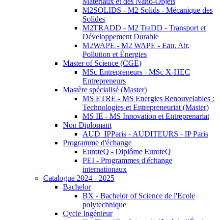
Matériaux et des Nano-Objets
M2SOLIDS - M2 Solids - Mécanique des
Solides
M2TRADD - M2 TraDD - Transport et
Développement Durable
M2WAPE - M2 WAPE - Eau, Air,
Pollution et Énergies
Master of Science (CGE)
MSc Entrepreneurs - MSc X-HEC
Entrepreneurs
Mastère spécialisé (Master)
MS ETRE - MS Energies Renouvelables :
Technologies et Entrepreneuriat (Master)
MS IE - MS Innovation et Entreprenariat
Non Diplomant
AUD_IPParis - AUDITEURS - IP Paris
Programme d'échange
EuroteQ - Diplôme EuroteQ
PEI - Programmes d'échange
internationaux
Catalogue 2024 - 2025
Bachelor
BX - Bachelor of Science de l'Ecole
polytechnique
Cycle Ingénieur