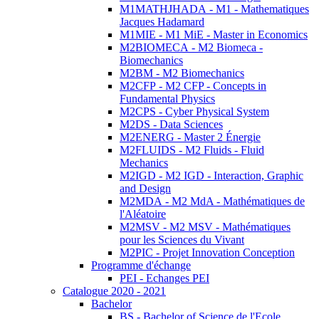
M1MATHJHADA - M1 - Mathematiques
Jacques Hadamard
M1MIE - M1 MiE - Master in Economics
M2BIOMECA - M2 Biomeca -
Biomechanics
M2BM - M2 Biomechanics
M2CFP - M2 CFP - Concepts in
Fundamental Physics
M2CPS - Cyber Physical System
M2DS - Data Sciences
M2ENERG - Master 2 Énergie
M2FLUIDS - M2 Fluids - Fluid
Mechanics
M2IGD - M2 IGD - Interaction, Graphic
and Design
M2MDA - M2 MdA - Mathématiques de
l'Aléatoire
M2MSV - M2 MSV - Mathématiques
pour les Sciences du Vivant
M2PIC - Projet Innovation Conception
Programme d'échange
PEI - Echanges PEI
Catalogue 2020 - 2021
Bachelor
BS - Bachelor of Science de l'Ecole