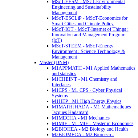
MScT-EESM - MScT-Environmental
Engineering and Sustainability
Management
MScT-ESCLiP - MScT-Economics for
Smart Cities and Climate Policy
MScT-IOT - MScT-Internet of Things :
Innovation and Management Program
(IoT)
MScT-STEEM - MScT-Energy
Environment : Science Technology &
Management
Master (DNM)
M1APPMATH - M1 Applied Mathematics
and statistics
M1CHEINT - M1 Chemistry and
Interfaces
M1CPS - M1 CPS - Cyber Physical
Systems
M1HEP - M1 High Energy Physics
M1MATHJHADA - M1 Mathematiques
Jacques Hadamard
M1MECHA - M1 Mechanics
M1MIE - M1 MIE - Master in Economics
M2BIOHEA - M2 Biology and Health
M2BIOMECA - M2 Biomeca -