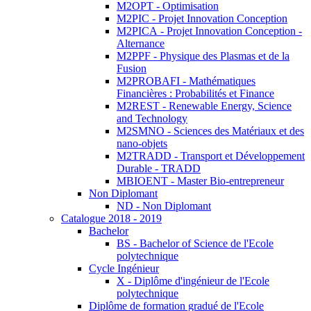
M2OPT - Optimisation
M2PIC - Projet Innovation Conception
M2PICA - Projet Innovation Conception -
Alternance
M2PPF - Physique des Plasmas et de la
Fusion
M2PROBAFI - Mathématiques
Financières : Probabilités et Finance
M2REST - Renewable Energy, Science
and Technology
M2SMNO - Sciences des Matériaux et des
nano-objets
M2TRADD - Transport et Développement
Durable - TRADD
MBIOENT - Master Bio-entrepreneur
Non Diplomant
ND - Non Diplomant
Catalogue 2018 - 2019
Bachelor
BS - Bachelor of Science de l'Ecole
polytechnique
Cycle Ingénieur
X - Diplôme d'ingénieur de l'Ecole
polytechnique
Diplôme de formation gradué de l'Ecole