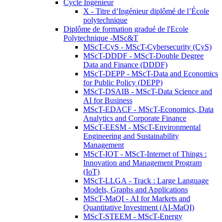
Cycle Ingénieur
X - Titre d’Ingénieur diplômé de l’École
polytechnique
Diplôme de formation gradué de l'Ecole
Polytechnique -MSc&T
MScT-CyS - MScT-Cybersecurity (CyS)
MScT-DDDF - MScT-Double Degree
Data and Finance (DDDF)
MScT-DEPP - MScT-Data and Economics
for Public Policy (DEPP)
MScT-DSAIB - MScT-Data Science and
AI for Business
MScT-EDACF - MScT-Economics, Data
Analytics and Corporate Finance
MScT-EESM - MScT-Environmental
Engineering and Sustainability
Management
MScT-IOT - MScT-Internet of Things :
Innovation and Management Program
(IoT)
MScT-LLGA - Track : Large Language
Models, Graphs and Applications
MScT-MaQI - AI for Markets and
Quantitative Investment (AI-MaQI)
MScT-STEEM - MScT-Energy