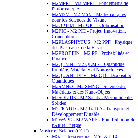
M2MPRI - M2 MPRI - Fondements de
l'Informatique
M2MSV - M2 MSV - Mathématiques
pour les Sciences du Vivant
M2OPTIM - M2 OPT - Optimisation
M2PIC - M2 PIC - Projet, Innovation,
Conception
M2PLASPHYFUS - M2 PPF - Physique
des Plasmas et de la Fusion
M2PROBFIN - M2 PF - Probabilités et
Finance
M2QLMN - M2 QLMN - Quantique,
Lumière, Matériaux et Nanosciences
M2QUANTDEV - M2 QD - Dispositifs
Quantiques
M2SMNO - M2 SMNO - Science des
Matériaux et des Nano-Objets
M2SOLIDS - M2 Solids - Mécanique des
Solides
M2TRADD - M2 TraDD - Transport et
Développement Durable
M2WAPE - M2 WAPE - Eau, Pollution de
l'Air et Energie
Master of Science (CGE)
MSc Entrepreneurs - MSc X-HEC