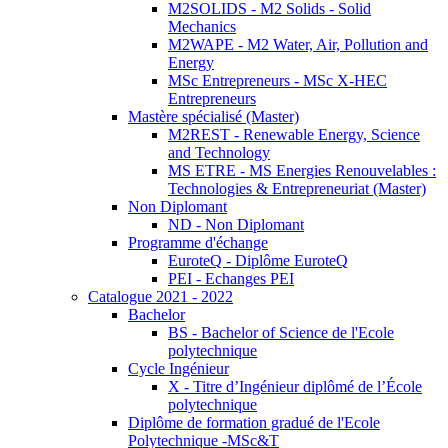
M2SOLIDS - M2 Solids - Solid
Mechanics
M2WAPE - M2 Water, Air, Pollution and
Energy
MSc Entrepreneurs - MSc X-HEC
Entrepreneurs
Mastère spécialisé (Master)
M2REST - Renewable Energy, Science
and Technology
MS ETRE - MS Energies Renouvelables :
Technologies & Entrepreneuriat (Master)
Non Diplomant
ND - Non Diplomant
Programme d'échange
EuroteQ - Diplôme EuroteQ
PEI - Echanges PEI
Catalogue 2021 - 2022
Bachelor
BS - Bachelor of Science de l'Ecole
polytechnique
Cycle Ingénieur
X - Titre d’Ingénieur diplômé de l’École
polytechnique
Diplôme de formation gradué de l'Ecole
Polytechnique -MSc&T