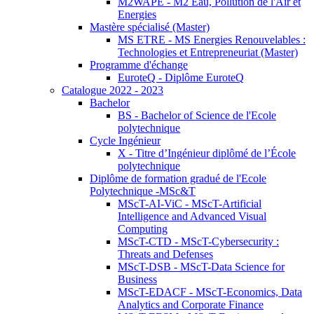
M2WAPE - M2 Eau, Pollution de l'Air et
Energies
Mastère spécialisé (Master)
MS ETRE - MS Energies Renouvelables :
Technologies et Entrepreneuriat (Master)
Programme d'échange
EuroteQ - Diplôme EuroteQ
Catalogue 2022 - 2023
Bachelor
BS - Bachelor of Science de l'Ecole
polytechnique
Cycle Ingénieur
X - Titre d’Ingénieur diplômé de l’École
polytechnique
Diplôme de formation gradué de l'Ecole
Polytechnique -MSc&T
MScT-AI-ViC - MScT-Artificial
Intelligence and Advanced Visual
Computing
MScT-CTD - MScT-Cybersecurity :
Threats and Defenses
MScT-DSB - MScT-Data Science for
Business
MScT-EDACF - MScT-Economics, Data
Analytics and Corporate Finance