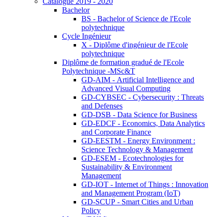
Catalogue 2019 - 2020
Bachelor
BS - Bachelor of Science de l'Ecole
polytechnique
Cycle Ingénieur
X - Diplôme d'ingénieur de l'Ecole
polytechnique
Diplôme de formation gradué de l'Ecole
Polytechnique -MSc&T
GD-AIM - Artificial Intelligence and
Advanced Visual Computing
GD-CYBSEC - Cybersecurity : Threats
and Defenses
GD-DSB - Data Science for Business
GD-EDCF - Economics, Data Analytics
and Corporate Finance
GD-EESTM - Energy Environment :
Science Technology & Management
GD-ESEM - Ecotechnologies for
Sustainability & Environment
Management
GD-IOT - Internet of Things : Innovation
and Management Program (IoT)
GD-SCUP - Smart Cities and Urban
Policy