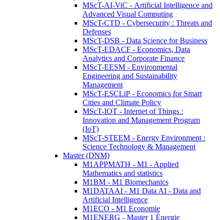
MScT-AI-ViC - Artificial Intelligence and
Advanced Visual Computing
MScT-CTD - Cybersecurity : Threats and
Defenses
MScT-DSB - Data Science for Business
MScT-EDACF - Economics, Data
Analytics and Corporate Finance
MScT-EESM - Environmental
Engineering and Sustainability
Management
MScT-ESCLiP - Economics for Smart
Cities and Climate Policy
MScT-IOT - Internet of Things :
Innovation and Management Program
(IoT)
MScT-STEEM - Energy Environment :
Science Technology & Management
Master (DNM)
M1APPMATH - M1 - Applied
Mathematics and statistics
M1BM - M1 Biomechanics
M1DATAAI - M1 Data AI - Data and
Artificial Intelligence
M1ECO - M1 Economie
M1ENERG - Master 1 Énergie