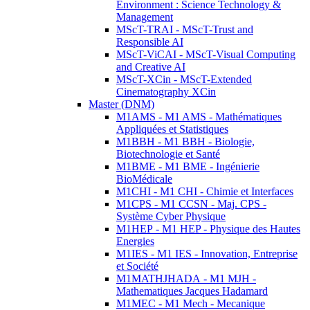
Environment : Science Technology &
Management
MScT-TRAI - MScT-Trust and
Responsible AI
MScT-ViCAI - MScT-Visual Computing
and Creative AI
MScT-XCin - MScT-Extended
Cinematography XCin
Master (DNM)
M1AMS - M1 AMS - Mathématiques
Appliquées et Statistiques
M1BBH - M1 BBH - Biologie,
Biotechnologie et Santé
M1BME - M1 BME - Ingénierie
BioMédicale
M1CHI - M1 CHI - Chimie et Interfaces
M1CPS - M1 CCSN - Maj. CPS -
Système Cyber Physique
M1HEP - M1 HEP - Physique des Hautes
Energies
M1IES - M1 IES - Innovation, Entreprise
et Société
M1MATHJHADA - M1 MJH -
Mathematiques Jacques Hadamard
M1MEC - M1 Mech - Mecanique