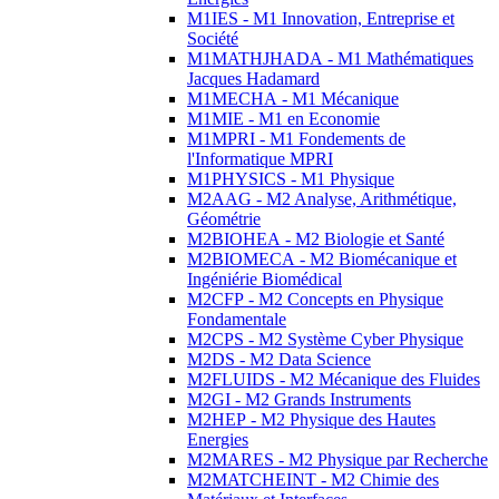
M1IES - M1 Innovation, Entreprise et
Société
M1MATHJHADA - M1 Mathématiques
Jacques Hadamard
M1MECHA - M1 Mécanique
M1MIE - M1 en Economie
M1MPRI - M1 Fondements de
l'Informatique MPRI
M1PHYSICS - M1 Physique
M2AAG - M2 Analyse, Arithmétique,
Géométrie
M2BIOHEA - M2 Biologie et Santé
M2BIOMECA - M2 Biomécanique et
Ingéniérie Biomédical
M2CFP - M2 Concepts en Physique
Fondamentale
M2CPS - M2 Système Cyber Physique
M2DS - M2 Data Science
M2FLUIDS - M2 Mécanique des Fluides
M2GI - M2 Grands Instruments
M2HEP - M2 Physique des Hautes
Energies
M2MARES - M2 Physique par Recherche
M2MATCHEINT - M2 Chimie des