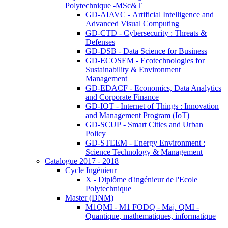
Polytechnique -MSc&T
GD-AIAVC - Artificial Intelligence and
Advanced Visual Computing
GD-CTD - Cybersecurity : Threats &
Defenses
GD-DSB - Data Science for Business
GD-ECOSEM - Ecotechnologies for
Sustainability & Environment
Management
GD-EDACF - Economics, Data Analytics
and Corporate Finance
GD-IOT - Internet of Things : Innovation
and Management Program (IoT)
GD-SCUP - Smart Cities and Urban
Policy
GD-STEEM - Energy Environment :
Science Technology & Management
Catalogue 2017 - 2018
Cycle Ingénieur
X - Diplôme d'ingénieur de l'Ecole
Polytechnique
Master (DNM)
M1QMI - M1 FODQ - Maj. QMI -
Quantique, mathematiques, informatique