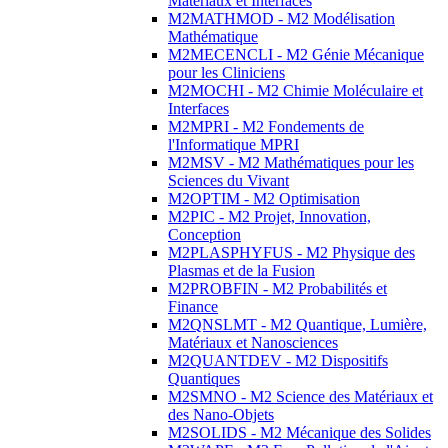
Matériaux et Interfaces
M2MATHMOD - M2 Modélisation
Mathématique
M2MECENCLI - M2 Génie Mécanique
pour les Cliniciens
M2MOCHI - M2 Chimie Moléculaire et
Interfaces
M2MPRI - M2 Fondements de
l'Informatique MPRI
M2MSV - M2 Mathématiques pour les
Sciences du Vivant
M2OPTIM - M2 Optimisation
M2PIC - M2 Projet, Innovation,
Conception
M2PLASPHYFUS - M2 Physique des
Plasmas et de la Fusion
M2PROBFIN - M2 Probabilités et
Finance
M2QNSLMT - M2 Quantique, Lumière,
Matériaux et Nanosciences
M2QUANTDEV - M2 Dispositifs
Quantiques
M2SMNO - M2 Science des Matériaux et
des Nano-Objets
M2SOLIDS - M2 Mécanique des Solides