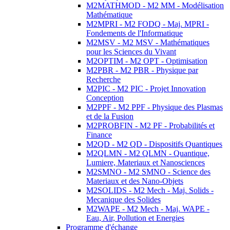
M2MATHMOD - M2 MM - Modélisation
Mathématique
M2MPRI - M2 FODQ - Maj. MPRI -
Fondements de l'Informatique
M2MSV - M2 MSV - Mathématiques
pour les Sciences du Vivant
M2OPTIM - M2 OPT - Optimisation
M2PBR - M2 PBR - Physique par
Recherche
M2PIC - M2 PIC - Projet Innovation
Conception
M2PPF - M2 PPF - Physique des Plasmas
et de la Fusion
M2PROBFIN - M2 PF - Probabilités et
Finance
M2QD - M2 QD - Dispositifs Quantiques
M2QLMN - M2 QLMN - Quantique,
Lumiere, Materiaux et Nanosciences
M2SMNO - M2 SMNO - Science des
Materiaux et des Nano-Objets
M2SOLIDS - M2 Mech - Maj. Solids -
Mecanique des Solides
M2WAPE - M2 Mech - Maj. WAPE -
Eau, Air, Pollution et Energies
Programme d'échange