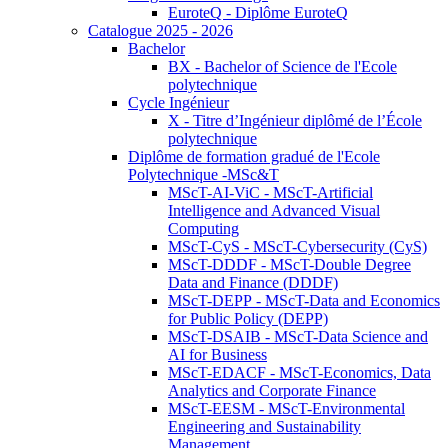
EuroteQ - Diplôme EuroteQ
Catalogue 2025 - 2026
Bachelor
BX - Bachelor of Science de l'Ecole
polytechnique
Cycle Ingénieur
X - Titre d’Ingénieur diplômé de l’École
polytechnique
Diplôme de formation gradué de l'Ecole
Polytechnique -MSc&T
MScT-AI-ViC - MScT-Artificial
Intelligence and Advanced Visual
Computing
MScT-CyS - MScT-Cybersecurity (CyS)
MScT-DDDF - MScT-Double Degree
Data and Finance (DDDF)
MScT-DEPP - MScT-Data and Economics
for Public Policy (DEPP)
MScT-DSAIB - MScT-Data Science and
AI for Business
MScT-EDACF - MScT-Economics, Data
Analytics and Corporate Finance
MScT-EESM - MScT-Environmental
Engineering and Sustainability
Management