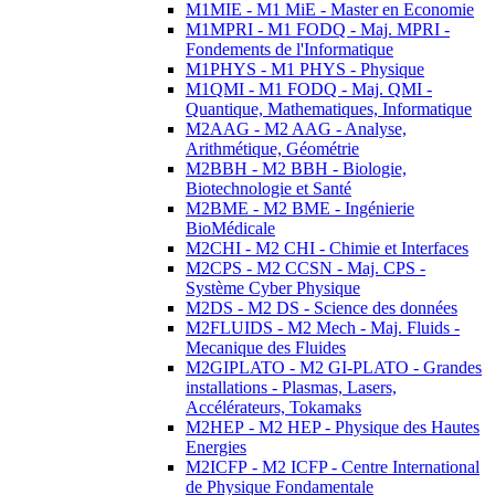
M1MIE - M1 MiE - Master en Economie
M1MPRI - M1 FODQ - Maj. MPRI -
Fondements de l'Informatique
M1PHYS - M1 PHYS - Physique
M1QMI - M1 FODQ - Maj. QMI -
Quantique, Mathematiques, Informatique
M2AAG - M2 AAG - Analyse,
Arithmétique, Géométrie
M2BBH - M2 BBH - Biologie,
Biotechnologie et Santé
M2BME - M2 BME - Ingénierie
BioMédicale
M2CHI - M2 CHI - Chimie et Interfaces
M2CPS - M2 CCSN - Maj. CPS -
Système Cyber Physique
M2DS - M2 DS - Science des données
M2FLUIDS - M2 Mech - Maj. Fluids -
Mecanique des Fluides
M2GIPLATO - M2 GI-PLATO - Grandes
installations - Plasmas, Lasers,
Accélérateurs, Tokamaks
M2HEP - M2 HEP - Physique des Hautes
Energies
M2ICFP - M2 ICFP - Centre International
de Physique Fondamentale