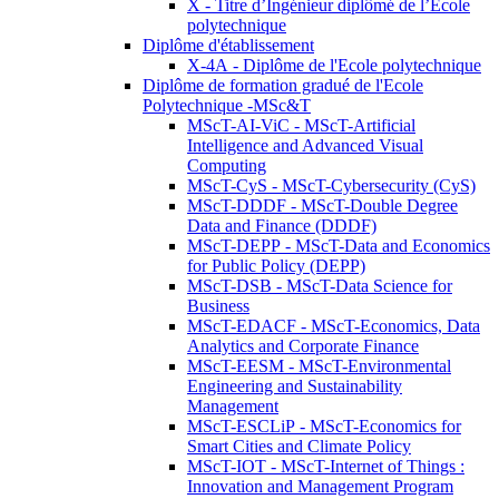
X - Titre d’Ingénieur diplômé de l’École
polytechnique
Diplôme d'établissement
X-4A - Diplôme de l'Ecole polytechnique
Diplôme de formation gradué de l'Ecole
Polytechnique -MSc&T
MScT-AI-ViC - MScT-Artificial
Intelligence and Advanced Visual
Computing
MScT-CyS - MScT-Cybersecurity (CyS)
MScT-DDDF - MScT-Double Degree
Data and Finance (DDDF)
MScT-DEPP - MScT-Data and Economics
for Public Policy (DEPP)
MScT-DSB - MScT-Data Science for
Business
MScT-EDACF - MScT-Economics, Data
Analytics and Corporate Finance
MScT-EESM - MScT-Environmental
Engineering and Sustainability
Management
MScT-ESCLiP - MScT-Economics for
Smart Cities and Climate Policy
MScT-IOT - MScT-Internet of Things :
Innovation and Management Program