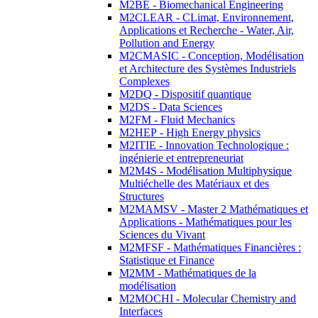
M2BE - Biomechanical Engineering
M2CLEAR - CLimat, Environnement,
Applications et Recherche - Water, Air,
Pollution and Energy
M2CMASIC - Conception, Modélisation
et Architecture des Systèmes Industriels
Complexes
M2DQ - Dispositif quantique
M2DS - Data Sciences
M2FM - Fluid Mechanics
M2HEP - High Energy physics
M2ITIE - Innovation Technologique :
ingénierie et entrepreneuriat
M2M4S - Modélisation Multiphysique
Multiéchelle des Matériaux et des
Structures
M2MAMSV - Master 2 Mathématiques et
Applications - Mathématiques pour les
Sciences du Vivant
M2MFSF - Mathématiques Financières :
Statistique et Finance
M2MM - Mathématiques de la
modélisation
M2MOCHI - Molecular Chemistry and
Interfaces