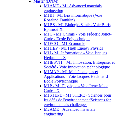
Master (DNM)
M1AME - M1 Advanced materials
engineering
M1BI - M1 Bio-informatique (Voie
Rosalind Franklin)
M1BS - M1 Biologie-Santé - Voie Boris
Ephrussi-X
M1C - M1 Chimie - Voie Fréderic Joliot-
Curie - Ecole Polytechnique
M1ECO - M1 Economie
M1HEP - M1 High Energy Physics
M1I - M1 Informatique - Voie Jacques
Herbrand - X
M1IESVIT - M1 Innovation, Entreprise, et
Société - Voie Innovation technologique
M1MAP - M1 Mathématiques et
Applications - Voie Jacques Hadamard -
École Polytechnique
M1P - M1 Physique - Voie Irène Joliot
Curie - X
M1STEPE - M1 STEPE - Sciences pour
les défis de l'environnement/Sciences for
environmentals challenges
M2AME - Advanced materials
engineering