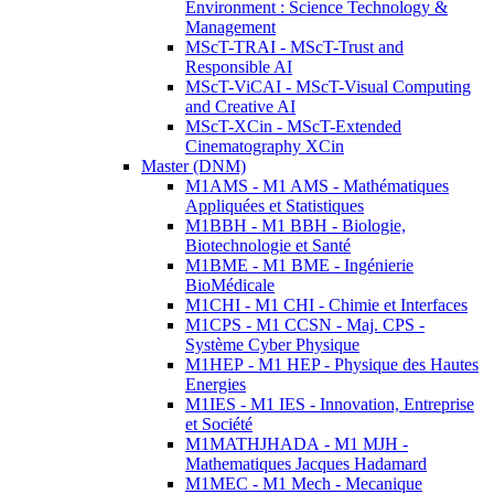
Environment : Science Technology &
Management
MScT-TRAI - MScT-Trust and
Responsible AI
MScT-ViCAI - MScT-Visual Computing
and Creative AI
MScT-XCin - MScT-Extended
Cinematography XCin
Master (DNM)
M1AMS - M1 AMS - Mathématiques
Appliquées et Statistiques
M1BBH - M1 BBH - Biologie,
Biotechnologie et Santé
M1BME - M1 BME - Ingénierie
BioMédicale
M1CHI - M1 CHI - Chimie et Interfaces
M1CPS - M1 CCSN - Maj. CPS -
Système Cyber Physique
M1HEP - M1 HEP - Physique des Hautes
Energies
M1IES - M1 IES - Innovation, Entreprise
et Société
M1MATHJHADA - M1 MJH -
Mathematiques Jacques Hadamard
M1MEC - M1 Mech - Mecanique