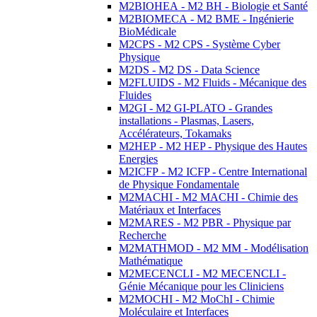
M2BIOHEA - M2 BH - Biologie et Santé
M2BIOMECA - M2 BME - Ingénierie
BioMédicale
M2CPS - M2 CPS - Système Cyber
Physique
M2DS - M2 DS - Data Science
M2FLUIDS - M2 Fluids - Mécanique des
Fluides
M2GI - M2 GI-PLATO - Grandes
installations - Plasmas, Lasers,
Accélérateurs, Tokamaks
M2HEP - M2 HEP - Physique des Hautes
Energies
M2ICFP - M2 ICFP - Centre International
de Physique Fondamentale
M2MACHI - M2 MACHI - Chimie des
Matériaux et Interfaces
M2MARES - M2 PBR - Physique par
Recherche
M2MATHMOD - M2 MM - Modélisation
Mathématique
M2MECENCLI - M2 MECENCLI -
Génie Mécanique pour les Cliniciens
M2MOCHI - M2 MoChI - Chimie
Moléculaire et Interfaces