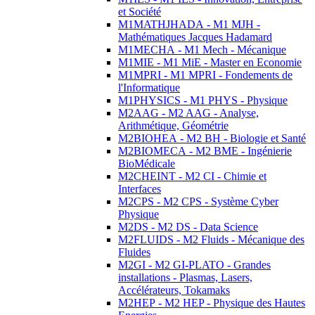
et Société
M1MATHJHADA - M1 MJH -
Mathématiques Jacques Hadamard
M1MECHA - M1 Mech - Mécanique
M1MIE - M1 MiE - Master en Economie
M1MPRI - M1 MPRI - Fondements de
l'Informatique
M1PHYSICS - M1 PHYS - Physique
M2AAG - M2 AAG - Analyse,
Arithmétique, Géométrie
M2BIOHEA - M2 BH - Biologie et Santé
M2BIOMECA - M2 BME - Ingénierie
BioMédicale
M2CHEINT - M2 CI - Chimie et
Interfaces
M2CPS - M2 CPS - Système Cyber
Physique
M2DS - M2 DS - Data Science
M2FLUIDS - M2 Fluids - Mécanique des
Fluides
M2GI - M2 GI-PLATO - Grandes
installations - Plasmas, Lasers,
Accélérateurs, Tokamaks
M2HEP - M2 HEP - Physique des Hautes