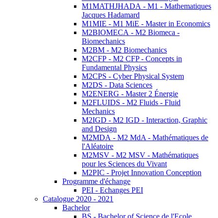
M1MATHJHADA - M1 - Mathematiques
Jacques Hadamard
M1MIE - M1 MiE - Master in Economics
M2BIOMECA - M2 Biomeca -
Biomechanics
M2BM - M2 Biomechanics
M2CFP - M2 CFP - Concepts in
Fundamental Physics
M2CPS - Cyber Physical System
M2DS - Data Sciences
M2ENERG - Master 2 Énergie
M2FLUIDS - M2 Fluids - Fluid
Mechanics
M2IGD - M2 IGD - Interaction, Graphic
and Design
M2MDA - M2 MdA - Mathématiques de
l'Aléatoire
M2MSV - M2 MSV - Mathématiques
pour les Sciences du Vivant
M2PIC - Projet Innovation Conception
Programme d'échange
PEI - Echanges PEI
Catalogue 2020 - 2021
Bachelor
BS - Bachelor of Science de l'Ecole