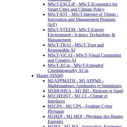
MScT-ESCLiP - MScT-Economics for
Smart Cities and Climate Policy
MScT-IOT - MScT-Internet of Things :
Innovation and Management Program
(IoT)
MScT-STEEM - MScT-Energy
Environment : Science Technology &
Management
MScT-TRAI - MScT-Trust and
Responsible AI
MScT-ViCAI - MScT-Visual Computing
and Creative AI
MScT-XCin - MScT-Extended
Cinematography XCin
Master (DNM)
M1APPMATH - M1 APPMS -
Mathématiques Appliquées et Statistiques
M1BIOHEA - M1 BH - Biologie et Santé
M1CHEINT - M1 CI - Chimie et
Interfaces
M1CPS - M1 CPS - Système Cyber
Physique
M1HEP - M1 HEP - Physique des Hautes
Energies
M1IES - M1 IES - Innovation, Entreprise