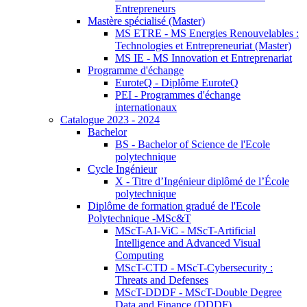
Entrepreneurs
Mastère spécialisé (Master)
MS ETRE - MS Energies Renouvelables :
Technologies et Entrepreneuriat (Master)
MS IE - MS Innovation et Entreprenariat
Programme d'échange
EuroteQ - Diplôme EuroteQ
PEI - Programmes d'échange
internationaux
Catalogue 2023 - 2024
Bachelor
BS - Bachelor of Science de l'Ecole
polytechnique
Cycle Ingénieur
X - Titre d’Ingénieur diplômé de l’École
polytechnique
Diplôme de formation gradué de l'Ecole
Polytechnique -MSc&T
MScT-AI-ViC - MScT-Artificial
Intelligence and Advanced Visual
Computing
MScT-CTD - MScT-Cybersecurity :
Threats and Defenses
MScT-DDDF - MScT-Double Degree
Data and Finance (DDDF)