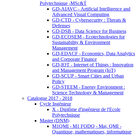
Polytechnique -MSc&T
GD-AIAVC - Artificial Intelligence and
Advanced Visual Computing
GD-CTD - Cybersecurity : Threats &
Defenses
GD-DSB - Data Science for Business
GD-ECOSEM - Ecotechnologies for
Sustainability & Environment
Management
GD-EDACF - Economics, Data Analytics
and Corporate Finance
GD-IOT - Internet of Things : Innovation
and Management Program (IoT)
GD-SCUP - Smart Cities and Urban
Policy
GD-STEEM - Energy Environment :
Science Technology & Management
Catalogue 2017 - 2018
Cycle Ingénieur
X - Diplôme d'ingénieur de l'Ecole
Polytechnique
Master (DNM)
M1QMI - M1 FODQ - Maj. QMI -
Quantique, mathematiques, informatique