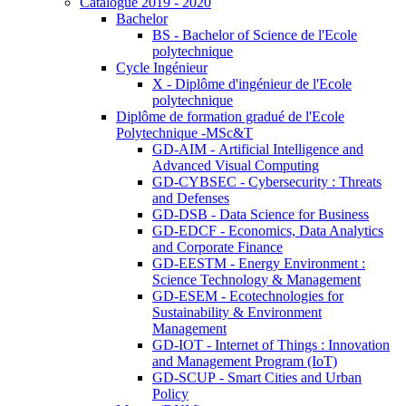
Catalogue 2019 - 2020
Bachelor
BS - Bachelor of Science de l'Ecole
polytechnique
Cycle Ingénieur
X - Diplôme d'ingénieur de l'Ecole
polytechnique
Diplôme de formation gradué de l'Ecole
Polytechnique -MSc&T
GD-AIM - Artificial Intelligence and
Advanced Visual Computing
GD-CYBSEC - Cybersecurity : Threats
and Defenses
GD-DSB - Data Science for Business
GD-EDCF - Economics, Data Analytics
and Corporate Finance
GD-EESTM - Energy Environment :
Science Technology & Management
GD-ESEM - Ecotechnologies for
Sustainability & Environment
Management
GD-IOT - Internet of Things : Innovation
and Management Program (IoT)
GD-SCUP - Smart Cities and Urban
Policy