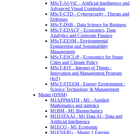
MScT-AI-ViC - Artificial Intelligence and
Advanced Visual Computing
MScT-CTD - Cybersecurity : Threats and
Defenses
MScT-DSB - Data Science for Business
MScT-EDACF - Economics, Data
Analytics and Corporate Finance
MScT-EESM - Environmental
Engineering and Sustainability
Management
MScT-ESCLiP - Economics for Smart
Cities and Climate Policy
MScT-IOT - Internet of Things :
Innovation and Management Program
(IoT)
MScT-STEEM - Energy Environment :
Science Technology & Management
Master (DNM)
M1APPMATH - M1 - Applied
Mathematics and statistics
M1BM - M1 Biomechanics
M1DATAAI - M1 Data AI - Data and
Artificial Intelligence
M1ECO - M1 Economie
M1ENERG - Master 1 Énergie