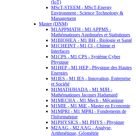
(IoT)
MScT-STEEM - MScT-Energy
Environment : Science Technology &
Management
Master (DNM)
M1APPMATH - M1 APPMS -
Mathématiques Appliquées et Statistiques
M1BIOHEA - M1 BH - Biologie et Santé
M1CHEINT - M1 CI - Chimie et
Interfaces
M1CPS - M1 CPS - Système Cyber
Physique
M1HEP - M1 HEP - Physique des Hautes
Energies
M1IES - M1 IES - Innovation, Entreprise
et Société
M1MATHJHADA - M1 MJH -
Mathématiques Jacques Hadamard
M1MECHA - M1 Mech - Mécanique
M1MIE - M1 MiE - Master en Economie
M1MPRI - M1 MPRI - Fondements de
l'Informatique
M1PHYSICS - M1 PHYS - Physique
M2AAG - M2 AAG - Analyse,
Arithmétique, Géométrie