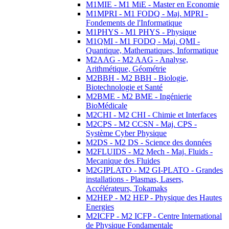
M1MIE - M1 MiE - Master en Economie
M1MPRI - M1 FODQ - Maj. MPRI -
Fondements de l'Informatique
M1PHYS - M1 PHYS - Physique
M1QMI - M1 FODQ - Maj. QMI -
Quantique, Mathematiques, Informatique
M2AAG - M2 AAG - Analyse,
Arithmétique, Géométrie
M2BBH - M2 BBH - Biologie,
Biotechnologie et Santé
M2BME - M2 BME - Ingénierie
BioMédicale
M2CHI - M2 CHI - Chimie et Interfaces
M2CPS - M2 CCSN - Maj. CPS -
Système Cyber Physique
M2DS - M2 DS - Science des données
M2FLUIDS - M2 Mech - Maj. Fluids -
Mecanique des Fluides
M2GIPLATO - M2 GI-PLATO - Grandes
installations - Plasmas, Lasers,
Accélérateurs, Tokamaks
M2HEP - M2 HEP - Physique des Hautes
Energies
M2ICFP - M2 ICFP - Centre International
de Physique Fondamentale