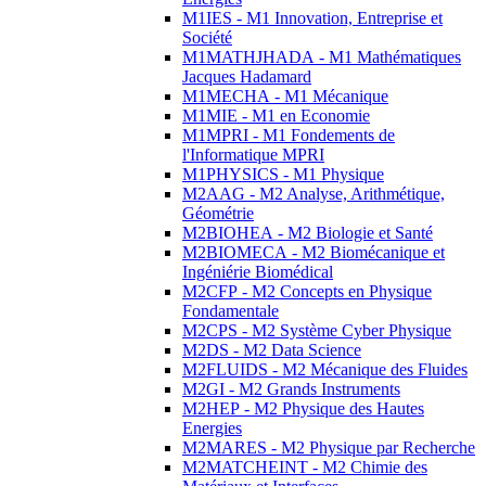
M1IES - M1 Innovation, Entreprise et
Société
M1MATHJHADA - M1 Mathématiques
Jacques Hadamard
M1MECHA - M1 Mécanique
M1MIE - M1 en Economie
M1MPRI - M1 Fondements de
l'Informatique MPRI
M1PHYSICS - M1 Physique
M2AAG - M2 Analyse, Arithmétique,
Géométrie
M2BIOHEA - M2 Biologie et Santé
M2BIOMECA - M2 Biomécanique et
Ingéniérie Biomédical
M2CFP - M2 Concepts en Physique
Fondamentale
M2CPS - M2 Système Cyber Physique
M2DS - M2 Data Science
M2FLUIDS - M2 Mécanique des Fluides
M2GI - M2 Grands Instruments
M2HEP - M2 Physique des Hautes
Energies
M2MARES - M2 Physique par Recherche
M2MATCHEINT - M2 Chimie des