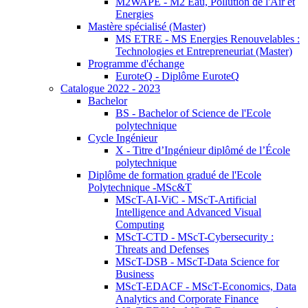
M2WAPE - M2 Eau, Pollution de l'Air et
Energies
Mastère spécialisé (Master)
MS ETRE - MS Energies Renouvelables :
Technologies et Entrepreneuriat (Master)
Programme d'échange
EuroteQ - Diplôme EuroteQ
Catalogue 2022 - 2023
Bachelor
BS - Bachelor of Science de l'Ecole
polytechnique
Cycle Ingénieur
X - Titre d’Ingénieur diplômé de l’École
polytechnique
Diplôme de formation gradué de l'Ecole
Polytechnique -MSc&T
MScT-AI-ViC - MScT-Artificial
Intelligence and Advanced Visual
Computing
MScT-CTD - MScT-Cybersecurity :
Threats and Defenses
MScT-DSB - MScT-Data Science for
Business
MScT-EDACF - MScT-Economics, Data
Analytics and Corporate Finance