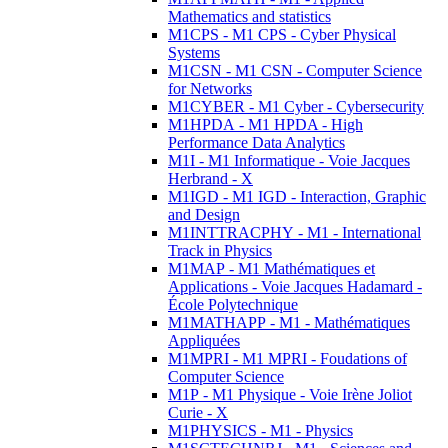
Mathematics and statistics
M1CPS - M1 CPS - Cyber Physical
Systems
M1CSN - M1 CSN - Computer Science
for Networks
M1CYBER - M1 Cyber - Cybersecurity
M1HPDA - M1 HPDA - High
Performance Data Analytics
M1I - M1 Informatique - Voie Jacques
Herbrand - X
M1IGD - M1 IGD - Interaction, Graphic
and Design
M1INTTRACPHY - M1 - International
Track in Physics
M1MAP - M1 Mathématiques et
Applications - Voie Jacques Hadamard -
École Polytechnique
M1MATHAPP - M1 - Mathématiques
Appliquées
M1MPRI - M1 MPRI - Foudations of
Computer Science
M1P - M1 Physique - Voie Irène Joliot
Curie - X
M1PHYSICS - M1 - Physics