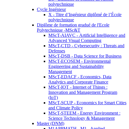
polytechnique
Cycle Ingénieur
X - Titre d’Ingénieur diplômé de l’École
polytechnique
Diplôme de formation gradué de l'Ecole
Polytechnique -MSc&T
MScT-AIAVC - Artificial Intelligence and
Advanced Visual Computing
MScT-CTD - Cybersecurity : Threats and
Defenses
MScT-DSB - Data Science for Business
MScT-ECOSEM - Environmental
Engineering and Sustainability
Management
MScT-EDACF - Economics, Data
Analytics and Corporate Finance
MScT-IOT - Internet of Things :
Innovation and Management Program
(IoT)
MScT-SCUP - Economics for Smart Cities
and Climate Policy
MScT-STEEM - Energy Environment :
Science Technology & Management
Master (DNM)
M1APPMATH - M1 - Applied