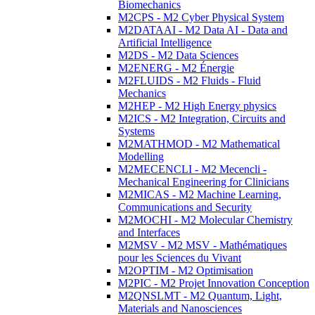
Biomechanics
M2CPS - M2 Cyber Physical System
M2DATAAI - M2 Data AI - Data and
Artificial Intelligence
M2DS - M2 Data Sciences
M2ENERG - M2 Énergie
M2FLUIDS - M2 Fluids - Fluid
Mechanics
M2HEP - M2 High Energy physics
M2ICS - M2 Integration, Circuits and
Systems
M2MATHMOD - M2 Mathematical
Modelling
M2MECENCLI - M2 Mecencli -
Mechanical Engineering for Clinicians
M2MICAS - M2 Machine Learning,
Communications and Security
M2MOCHI - M2 Molecular Chemistry
and Interfaces
M2MSV - M2 MSV - Mathématiques
pour les Sciences du Vivant
M2OPTIM - M2 Optimisation
M2PIC - M2 Projet Innovation Conception
M2QNSLMT - M2 Quantum, Light,
Materials and Nanosciences