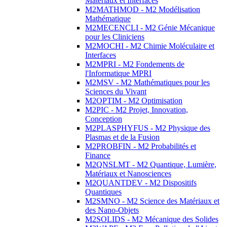
Matériaux et Interfaces
M2MATHMOD - M2 Modélisation
Mathématique
M2MECENCLI - M2 Génie Mécanique
pour les Cliniciens
M2MOCHI - M2 Chimie Moléculaire et
Interfaces
M2MPRI - M2 Fondements de
l'Informatique MPRI
M2MSV - M2 Mathématiques pour les
Sciences du Vivant
M2OPTIM - M2 Optimisation
M2PIC - M2 Projet, Innovation,
Conception
M2PLASPHYFUS - M2 Physique des
Plasmas et de la Fusion
M2PROBFIN - M2 Probabilités et
Finance
M2QNSLMT - M2 Quantique, Lumière,
Matériaux et Nanosciences
M2QUANTDEV - M2 Dispositifs
Quantiques
M2SMNO - M2 Science des Matériaux et
des Nano-Objets
M2SOLIDS - M2 Mécanique des Solides