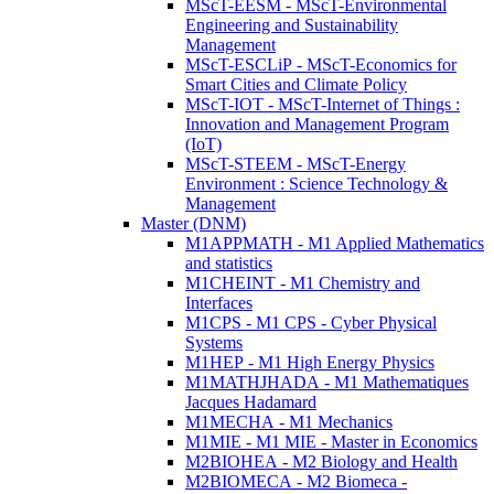
MScT-EESM - MScT-Environmental
Engineering and Sustainability
Management
MScT-ESCLiP - MScT-Economics for
Smart Cities and Climate Policy
MScT-IOT - MScT-Internet of Things :
Innovation and Management Program
(IoT)
MScT-STEEM - MScT-Energy
Environment : Science Technology &
Management
Master (DNM)
M1APPMATH - M1 Applied Mathematics
and statistics
M1CHEINT - M1 Chemistry and
Interfaces
M1CPS - M1 CPS - Cyber Physical
Systems
M1HEP - M1 High Energy Physics
M1MATHJHADA - M1 Mathematiques
Jacques Hadamard
M1MECHA - M1 Mechanics
M1MIE - M1 MIE - Master in Economics
M2BIOHEA - M2 Biology and Health
M2BIOMECA - M2 Biomeca -