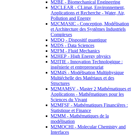
M2BE - Biomechanical Engineering
M2CLEAR - CLimat, Environnement,
Applications et Recherche - Water, Air,
Pollution and Energy
M2CMASIC - Conception, Modélisation
et Architecture des Systèmes Industriels
Complexes
M2DQ - Dispositif quantique
M2DS - Data Sciences
M2FM - Fluid Mechanics
M2HEP - High Energy physics
M2ITIE - Innovation Technologique :
ingénierie et entrepreneuriat
M2M4S - Modélisation Multiphysique
Multiéchelle des Matériaux et des
Structures
M2MAMSV - Master 2 Mathématiques et
Applications - Mathématiques pour les
Sciences du Vivant
M2MFSF - Mathématiques Financières :
Statistique et Finance
M2MM - Mathématiques de la
modélisation
M2MOCHI - Molecular Chemistry and
Interfaces