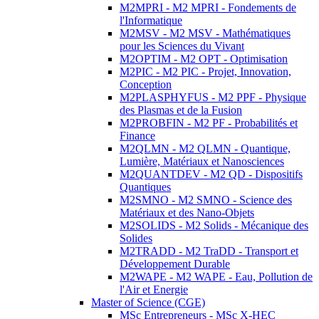
M2MPRI - M2 MPRI - Fondements de
l'Informatique
M2MSV - M2 MSV - Mathématiques
pour les Sciences du Vivant
M2OPTIM - M2 OPT - Optimisation
M2PIC - M2 PIC - Projet, Innovation,
Conception
M2PLASPHYFUS - M2 PPF - Physique
des Plasmas et de la Fusion
M2PROBFIN - M2 PF - Probabilités et
Finance
M2QLMN - M2 QLMN - Quantique,
Lumière, Matériaux et Nanosciences
M2QUANTDEV - M2 QD - Dispositifs
Quantiques
M2SMNO - M2 SMNO - Science des
Matériaux et des Nano-Objets
M2SOLIDS - M2 Solids - Mécanique des
Solides
M2TRADD - M2 TraDD - Transport et
Développement Durable
M2WAPE - M2 WAPE - Eau, Pollution de
l'Air et Energie
Master of Science (CGE)
MSc Entrepreneurs - MSc X-HEC