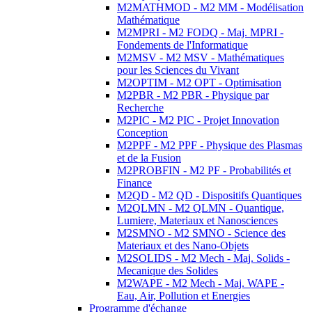
M2MATHMOD - M2 MM - Modélisation
Mathématique
M2MPRI - M2 FODQ - Maj. MPRI -
Fondements de l'Informatique
M2MSV - M2 MSV - Mathématiques
pour les Sciences du Vivant
M2OPTIM - M2 OPT - Optimisation
M2PBR - M2 PBR - Physique par
Recherche
M2PIC - M2 PIC - Projet Innovation
Conception
M2PPF - M2 PPF - Physique des Plasmas
et de la Fusion
M2PROBFIN - M2 PF - Probabilités et
Finance
M2QD - M2 QD - Dispositifs Quantiques
M2QLMN - M2 QLMN - Quantique,
Lumiere, Materiaux et Nanosciences
M2SMNO - M2 SMNO - Science des
Materiaux et des Nano-Objets
M2SOLIDS - M2 Mech - Maj. Solids -
Mecanique des Solides
M2WAPE - M2 Mech - Maj. WAPE -
Eau, Air, Pollution et Energies
Programme d'échange