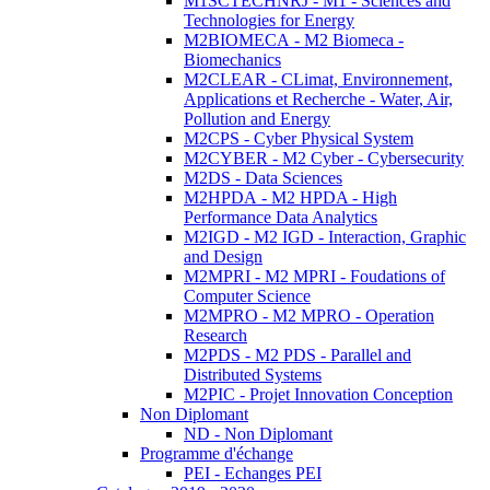
M1SCTECHNRJ - M1 - Sciences and
Technologies for Energy
M2BIOMECA - M2 Biomeca -
Biomechanics
M2CLEAR - CLimat, Environnement,
Applications et Recherche - Water, Air,
Pollution and Energy
M2CPS - Cyber Physical System
M2CYBER - M2 Cyber - Cybersecurity
M2DS - Data Sciences
M2HPDA - M2 HPDA - High
Performance Data Analytics
M2IGD - M2 IGD - Interaction, Graphic
and Design
M2MPRI - M2 MPRI - Foudations of
Computer Science
M2MPRO - M2 MPRO - Operation
Research
M2PDS - M2 PDS - Parallel and
Distributed Systems
M2PIC - Projet Innovation Conception
Non Diplomant
ND - Non Diplomant
Programme d'échange
PEI - Echanges PEI