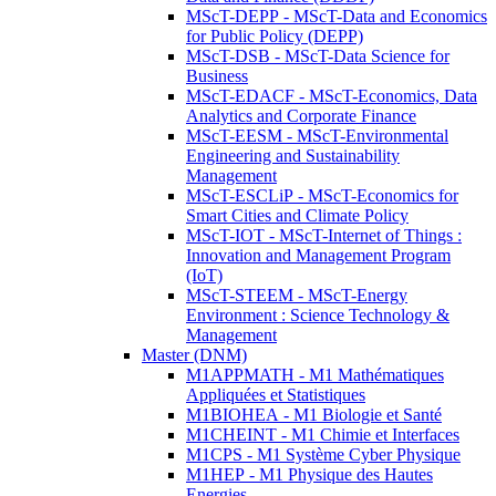
MScT-DEPP - MScT-Data and Economics
for Public Policy (DEPP)
MScT-DSB - MScT-Data Science for
Business
MScT-EDACF - MScT-Economics, Data
Analytics and Corporate Finance
MScT-EESM - MScT-Environmental
Engineering and Sustainability
Management
MScT-ESCLiP - MScT-Economics for
Smart Cities and Climate Policy
MScT-IOT - MScT-Internet of Things :
Innovation and Management Program
(IoT)
MScT-STEEM - MScT-Energy
Environment : Science Technology &
Management
Master (DNM)
M1APPMATH - M1 Mathématiques
Appliquées et Statistiques
M1BIOHEA - M1 Biologie et Santé
M1CHEINT - M1 Chimie et Interfaces
M1CPS - M1 Système Cyber Physique
M1HEP - M1 Physique des Hautes
Energies