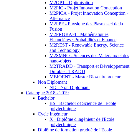
M2OPT - Optimisation
M2PIC - Projet Innovation Conception
M2PICA - Projet Innovation Conception -
Alternance
M2PPF - Physique des Plasmas et de la
Fusion
M2PROBAFI - Mathématiques
Financières : Probabilités et Finance
M2REST - Renewable Energy, Science
and Technology
M2SMNO - Sciences des Matériaux et des
nano-objets
M2TRADD - Transport et Développement
Durable - TRADD
MBIOENT - Master Bio-entrepreneur
Non Diplomant
ND - Non Diplomant
Catalogue 2018 - 2019
Bachelor
BS - Bachelor of Science de l'Ecole
polytechnique
Cycle Ingénieur
X - Diplôme d'ingénieur de l'Ecole
polytechnique
Diplôme de formation gradué de l'Ecole