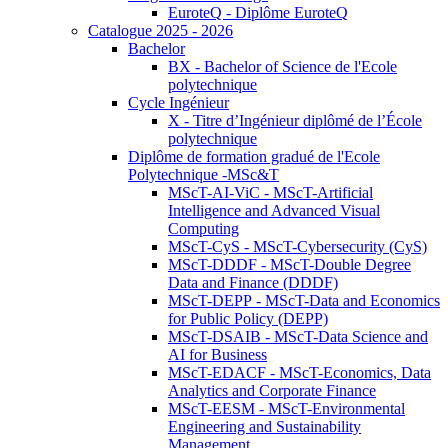
EuroteQ - Diplôme EuroteQ
Catalogue 2025 - 2026
Bachelor
BX - Bachelor of Science de l'Ecole
polytechnique
Cycle Ingénieur
X - Titre d’Ingénieur diplômé de l’École
polytechnique
Diplôme de formation gradué de l'Ecole
Polytechnique -MSc&T
MScT-AI-ViC - MScT-Artificial
Intelligence and Advanced Visual
Computing
MScT-CyS - MScT-Cybersecurity (CyS)
MScT-DDDF - MScT-Double Degree
Data and Finance (DDDF)
MScT-DEPP - MScT-Data and Economics
for Public Policy (DEPP)
MScT-DSAIB - MScT-Data Science and
AI for Business
MScT-EDACF - MScT-Economics, Data
Analytics and Corporate Finance
MScT-EESM - MScT-Environmental
Engineering and Sustainability
Management