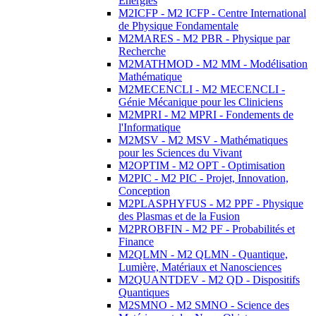
Energies
M2ICFP - M2 ICFP - Centre International
de Physique Fondamentale
M2MARES - M2 PBR - Physique par
Recherche
M2MATHMOD - M2 MM - Modélisation
Mathématique
M2MECENCLI - M2 MECENCLI -
Génie Mécanique pour les Cliniciens
M2MPRI - M2 MPRI - Fondements de
l'Informatique
M2MSV - M2 MSV - Mathématiques
pour les Sciences du Vivant
M2OPTIM - M2 OPT - Optimisation
M2PIC - M2 PIC - Projet, Innovation,
Conception
M2PLASPHYFUS - M2 PPF - Physique
des Plasmas et de la Fusion
M2PROBFIN - M2 PF - Probabilités et
Finance
M2QLMN - M2 QLMN - Quantique,
Lumière, Matériaux et Nanosciences
M2QUANTDEV - M2 QD - Dispositifs
Quantiques
M2SMNO - M2 SMNO - Science des