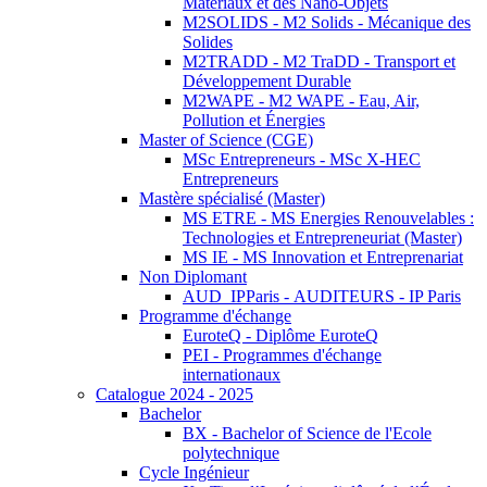
Matériaux et des Nano-Objets
M2SOLIDS - M2 Solids - Mécanique des
Solides
M2TRADD - M2 TraDD - Transport et
Développement Durable
M2WAPE - M2 WAPE - Eau, Air,
Pollution et Énergies
Master of Science (CGE)
MSc Entrepreneurs - MSc X-HEC
Entrepreneurs
Mastère spécialisé (Master)
MS ETRE - MS Energies Renouvelables :
Technologies et Entrepreneuriat (Master)
MS IE - MS Innovation et Entreprenariat
Non Diplomant
AUD_IPParis - AUDITEURS - IP Paris
Programme d'échange
EuroteQ - Diplôme EuroteQ
PEI - Programmes d'échange
internationaux
Catalogue 2024 - 2025
Bachelor
BX - Bachelor of Science de l'Ecole
polytechnique
Cycle Ingénieur