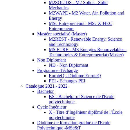
M2SOLIDS - M2 Solids - Solid
Mechanics
M2WAPE - M2 Water, Air, Pollution and
Energy
MSc Entrepreneurs - MSc X-HEC
Entrepreneurs
Mastère spécialisé (Master)
M2REST - Renewable Energy, Science
and Technology
MS ETRE - MS Energies Renouvelables :
Technologies & Entrepreneuriat (Master)
Non Diplomant
ND - Non Diplomant
Programme d'échange
EuroteQ - Diplôme EuroteQ
PEI - Echanges PEI
Catalogue 2021 - 2022
Bachelor
BS - Bachelor of Science de l'Ecole
polytechnique
Cycle Ingénieur
X - Titre d’Ingénieur diplômé de l’École
polytechnique
Diplôme de formation gradué de l'Ecole
Polytechnique -MSc&T