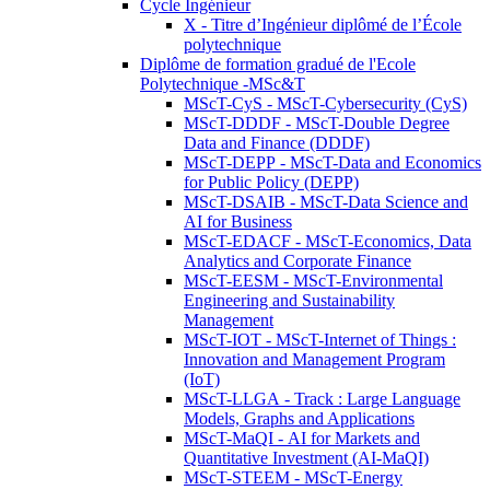
Cycle Ingénieur
X - Titre d’Ingénieur diplômé de l’École
polytechnique
Diplôme de formation gradué de l'Ecole
Polytechnique -MSc&T
MScT-CyS - MScT-Cybersecurity (CyS)
MScT-DDDF - MScT-Double Degree
Data and Finance (DDDF)
MScT-DEPP - MScT-Data and Economics
for Public Policy (DEPP)
MScT-DSAIB - MScT-Data Science and
AI for Business
MScT-EDACF - MScT-Economics, Data
Analytics and Corporate Finance
MScT-EESM - MScT-Environmental
Engineering and Sustainability
Management
MScT-IOT - MScT-Internet of Things :
Innovation and Management Program
(IoT)
MScT-LLGA - Track : Large Language
Models, Graphs and Applications
MScT-MaQI - AI for Markets and
Quantitative Investment (AI-MaQI)
MScT-STEEM - MScT-Energy