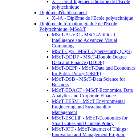
X - Titre d’Ingénieur diplômé de l’École
polytechnique
Diplôme d'établissement
X-4A - Diplôme de l'Ecole polytechnique
Diplôme de formation gradué de l'Ecole
Polytechnique -MSc&T
MScT-AI-ViC - MScT-Artificial
Intelligence and Advanced Visual
Computing
MScT-CyS - MScT-Cybersecurity (CyS)
MScT-DDDF - MScT-Double Degree
Data and Finance (DDDF)
MScT-DEPP - MScT-Data and Economics
for Public Policy (DEPP)
MScT-DSB - MScT-Data Science for
Business
MScT-EDACF - MScT-Economics, Data
Analytics and Corporate Finance
MScT-EESM - MScT-Environmental
Engineering and Sustainability
Management
MScT-ESCLiP - MScT-Economics for
Smart Cities and Climate Policy
MScT-IOT - MScT-Internet of Things :
Innovation and Management Program