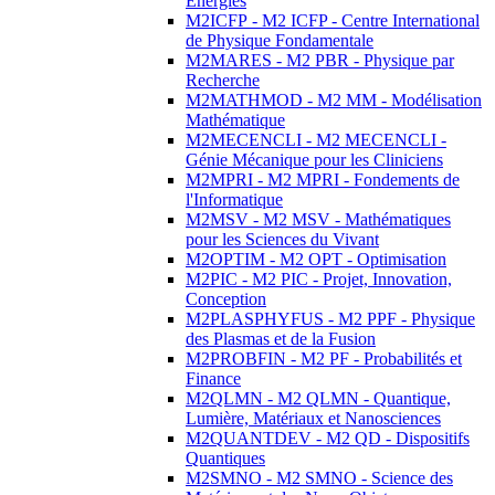
Energies
M2ICFP - M2 ICFP - Centre International
de Physique Fondamentale
M2MARES - M2 PBR - Physique par
Recherche
M2MATHMOD - M2 MM - Modélisation
Mathématique
M2MECENCLI - M2 MECENCLI -
Génie Mécanique pour les Cliniciens
M2MPRI - M2 MPRI - Fondements de
l'Informatique
M2MSV - M2 MSV - Mathématiques
pour les Sciences du Vivant
M2OPTIM - M2 OPT - Optimisation
M2PIC - M2 PIC - Projet, Innovation,
Conception
M2PLASPHYFUS - M2 PPF - Physique
des Plasmas et de la Fusion
M2PROBFIN - M2 PF - Probabilités et
Finance
M2QLMN - M2 QLMN - Quantique,
Lumière, Matériaux et Nanosciences
M2QUANTDEV - M2 QD - Dispositifs
Quantiques
M2SMNO - M2 SMNO - Science des