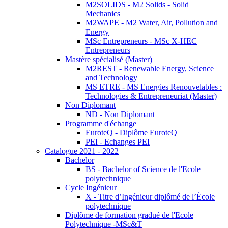
M2SOLIDS - M2 Solids - Solid
Mechanics
M2WAPE - M2 Water, Air, Pollution and
Energy
MSc Entrepreneurs - MSc X-HEC
Entrepreneurs
Mastère spécialisé (Master)
M2REST - Renewable Energy, Science
and Technology
MS ETRE - MS Energies Renouvelables :
Technologies & Entrepreneuriat (Master)
Non Diplomant
ND - Non Diplomant
Programme d'échange
EuroteQ - Diplôme EuroteQ
PEI - Echanges PEI
Catalogue 2021 - 2022
Bachelor
BS - Bachelor of Science de l'Ecole
polytechnique
Cycle Ingénieur
X - Titre d’Ingénieur diplômé de l’École
polytechnique
Diplôme de formation gradué de l'Ecole
Polytechnique -MSc&T