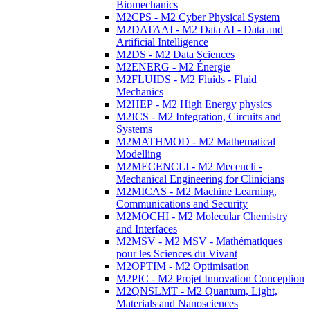
Biomechanics
M2CPS - M2 Cyber Physical System
M2DATAAI - M2 Data AI - Data and
Artificial Intelligence
M2DS - M2 Data Sciences
M2ENERG - M2 Énergie
M2FLUIDS - M2 Fluids - Fluid
Mechanics
M2HEP - M2 High Energy physics
M2ICS - M2 Integration, Circuits and
Systems
M2MATHMOD - M2 Mathematical
Modelling
M2MECENCLI - M2 Mecencli -
Mechanical Engineering for Clinicians
M2MICAS - M2 Machine Learning,
Communications and Security
M2MOCHI - M2 Molecular Chemistry
and Interfaces
M2MSV - M2 MSV - Mathématiques
pour les Sciences du Vivant
M2OPTIM - M2 Optimisation
M2PIC - M2 Projet Innovation Conception
M2QNSLMT - M2 Quantum, Light,
Materials and Nanosciences