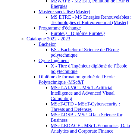
M2WAPE - M2 Eau, Pollution de l'Air et
Energies
Mastère spécialisé (Master)
MS ETRE - MS Energies Renouvelables :
Technologies et Entrepreneuriat (Master)
Programme d'échange
EuroteQ - Diplôme EuroteQ
Catalogue 2022 - 2023
Bachelor
BS - Bachelor of Science de l'Ecole
polytechnique
Cycle Ingénieur
X - Titre d’Ingénieur diplômé de l’École
polytechnique
Diplôme de formation gradué de l'Ecole
Polytechnique -MSc&T
MScT-AI-ViC - MScT-Artificial
Intelligence and Advanced Visual
Computing
MScT-CTD - MScT-Cybersecurity :
Threats and Defenses
MScT-DSB - MScT-Data Science for
Business
MScT-EDACF - MScT-Economics, Data
Analytics and Corporate Finance