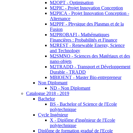
M2OPT - Optimisation
M2PIC - Projet Innovation Conception
M2PICA - Projet Innovation Conception -
Alternance
M2PPF - Physique des Plasmas et de la
Fusion
M2PROBAFI - Mathématiques
Financières : Probabilités et Finance
M2REST - Renewable Energy, Science
and Technology
M2SMNO - Sciences des Matériaux et des
nano-objets
M2TRADD - Transport et Développement
Durable - TRADD
MBIOENT - Master Bio-entrepreneur
Non Diplomant
ND - Non Diplomant
Catalogue 2018 - 2019
Bachelor
BS - Bachelor of Science de l'Ecole
polytechnique
Cycle Ingénieur
X - Diplôme d'ingénieur de l'Ecole
polytechnique
Diplôme de formation gradué de l'Ecole