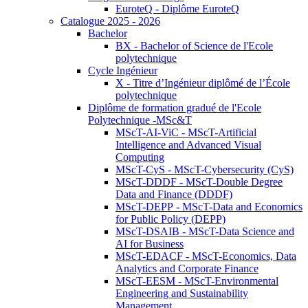
EuroteQ - Diplôme EuroteQ
Catalogue 2025 - 2026
Bachelor
BX - Bachelor of Science de l'Ecole
polytechnique
Cycle Ingénieur
X - Titre d’Ingénieur diplômé de l’École
polytechnique
Diplôme de formation gradué de l'Ecole
Polytechnique -MSc&T
MScT-AI-ViC - MScT-Artificial
Intelligence and Advanced Visual
Computing
MScT-CyS - MScT-Cybersecurity (CyS)
MScT-DDDF - MScT-Double Degree
Data and Finance (DDDF)
MScT-DEPP - MScT-Data and Economics
for Public Policy (DEPP)
MScT-DSAIB - MScT-Data Science and
AI for Business
MScT-EDACF - MScT-Economics, Data
Analytics and Corporate Finance
MScT-EESM - MScT-Environmental
Engineering and Sustainability
Management