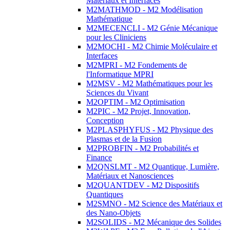
Matériaux et Interfaces
M2MATHMOD - M2 Modélisation
Mathématique
M2MECENCLI - M2 Génie Mécanique
pour les Cliniciens
M2MOCHI - M2 Chimie Moléculaire et
Interfaces
M2MPRI - M2 Fondements de
l'Informatique MPRI
M2MSV - M2 Mathématiques pour les
Sciences du Vivant
M2OPTIM - M2 Optimisation
M2PIC - M2 Projet, Innovation,
Conception
M2PLASPHYFUS - M2 Physique des
Plasmas et de la Fusion
M2PROBFIN - M2 Probabilités et
Finance
M2QNSLMT - M2 Quantique, Lumière,
Matériaux et Nanosciences
M2QUANTDEV - M2 Dispositifs
Quantiques
M2SMNO - M2 Science des Matériaux et
des Nano-Objets
M2SOLIDS - M2 Mécanique des Solides