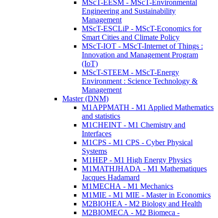
MScT-EESM - MScT-Environmental
Engineering and Sustainability
Management
MScT-ESCLiP - MScT-Economics for
Smart Cities and Climate Policy
MScT-IOT - MScT-Internet of Things :
Innovation and Management Program
(IoT)
MScT-STEEM - MScT-Energy
Environment : Science Technology &
Management
Master (DNM)
M1APPMATH - M1 Applied Mathematics
and statistics
M1CHEINT - M1 Chemistry and
Interfaces
M1CPS - M1 CPS - Cyber Physical
Systems
M1HEP - M1 High Energy Physics
M1MATHJHADA - M1 Mathematiques
Jacques Hadamard
M1MECHA - M1 Mechanics
M1MIE - M1 MIE - Master in Economics
M2BIOHEA - M2 Biology and Health
M2BIOMECA - M2 Biomeca -