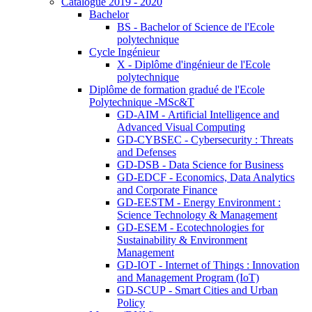
Catalogue 2019 - 2020
Bachelor
BS - Bachelor of Science de l'Ecole
polytechnique
Cycle Ingénieur
X - Diplôme d'ingénieur de l'Ecole
polytechnique
Diplôme de formation gradué de l'Ecole
Polytechnique -MSc&T
GD-AIM - Artificial Intelligence and
Advanced Visual Computing
GD-CYBSEC - Cybersecurity : Threats
and Defenses
GD-DSB - Data Science for Business
GD-EDCF - Economics, Data Analytics
and Corporate Finance
GD-EESTM - Energy Environment :
Science Technology & Management
GD-ESEM - Ecotechnologies for
Sustainability & Environment
Management
GD-IOT - Internet of Things : Innovation
and Management Program (IoT)
GD-SCUP - Smart Cities and Urban
Policy