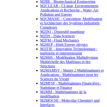
M2BE - Biomechanical Engineering
M2CLEAR - CLimat, Environnement,
Applications et Recherche - Water, Air,
Pollution and Energy
M2CMASIC - Conception, Modélisation
et Architecture des Systèmes Industriels
Complexes
M2DQ - Dispositif quantique
M2DS - Data Sciences
M2FM - Fluid Mechanics
M2HEP - High Energy physics
M2ITIE - Innovation Technologique :
ingénierie et entrepreneuriat
M2M4S - Modélisation Multiphysique
Multiéchelle des Matériaux et des
Structures
M2MAMSV - Master 2 Mathématiques et
Applications - Mathématiques pour les
Sciences du Vivant
M2MFSF - Mathématiques Financières :
Statistique et Finance
M2MM - Mathématiques de la
modélisation
M2MOCHI - Molecular Chemistry and
Interfaces