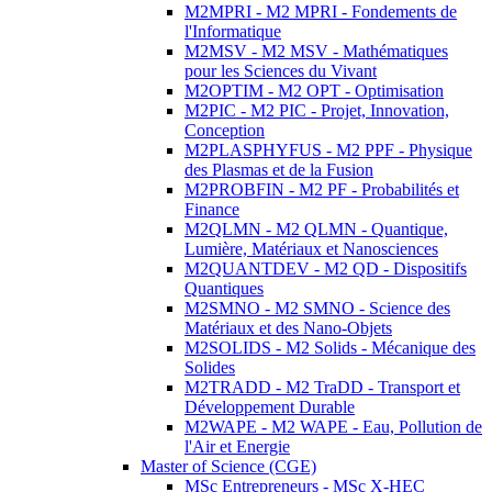
M2MPRI - M2 MPRI - Fondements de
l'Informatique
M2MSV - M2 MSV - Mathématiques
pour les Sciences du Vivant
M2OPTIM - M2 OPT - Optimisation
M2PIC - M2 PIC - Projet, Innovation,
Conception
M2PLASPHYFUS - M2 PPF - Physique
des Plasmas et de la Fusion
M2PROBFIN - M2 PF - Probabilités et
Finance
M2QLMN - M2 QLMN - Quantique,
Lumière, Matériaux et Nanosciences
M2QUANTDEV - M2 QD - Dispositifs
Quantiques
M2SMNO - M2 SMNO - Science des
Matériaux et des Nano-Objets
M2SOLIDS - M2 Solids - Mécanique des
Solides
M2TRADD - M2 TraDD - Transport et
Développement Durable
M2WAPE - M2 WAPE - Eau, Pollution de
l'Air et Energie
Master of Science (CGE)
MSc Entrepreneurs - MSc X-HEC