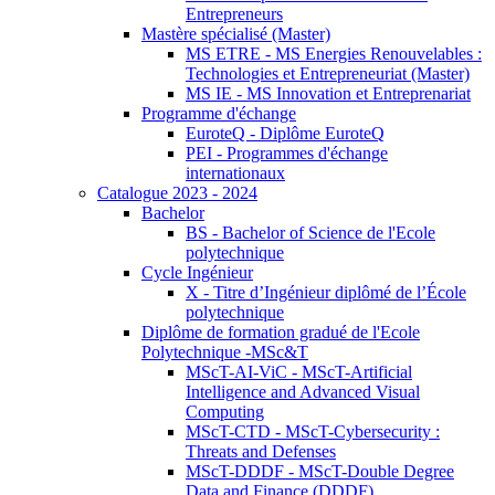
Entrepreneurs
Mastère spécialisé (Master)
MS ETRE - MS Energies Renouvelables :
Technologies et Entrepreneuriat (Master)
MS IE - MS Innovation et Entreprenariat
Programme d'échange
EuroteQ - Diplôme EuroteQ
PEI - Programmes d'échange
internationaux
Catalogue 2023 - 2024
Bachelor
BS - Bachelor of Science de l'Ecole
polytechnique
Cycle Ingénieur
X - Titre d’Ingénieur diplômé de l’École
polytechnique
Diplôme de formation gradué de l'Ecole
Polytechnique -MSc&T
MScT-AI-ViC - MScT-Artificial
Intelligence and Advanced Visual
Computing
MScT-CTD - MScT-Cybersecurity :
Threats and Defenses
MScT-DDDF - MScT-Double Degree
Data and Finance (DDDF)