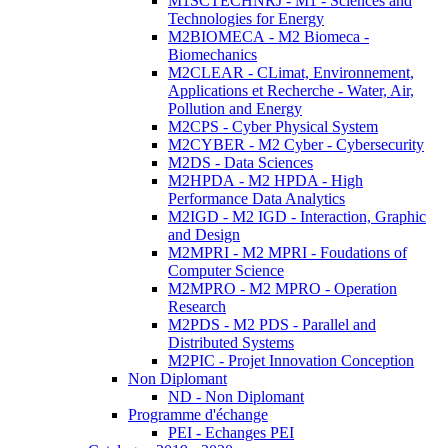
M1SCTECHNRJ - M1 - Sciences and
Technologies for Energy
M2BIOMECA - M2 Biomeca -
Biomechanics
M2CLEAR - CLimat, Environnement,
Applications et Recherche - Water, Air,
Pollution and Energy
M2CPS - Cyber Physical System
M2CYBER - M2 Cyber - Cybersecurity
M2DS - Data Sciences
M2HPDA - M2 HPDA - High
Performance Data Analytics
M2IGD - M2 IGD - Interaction, Graphic
and Design
M2MPRI - M2 MPRI - Foudations of
Computer Science
M2MPRO - M2 MPRO - Operation
Research
M2PDS - M2 PDS - Parallel and
Distributed Systems
M2PIC - Projet Innovation Conception
Non Diplomant
ND - Non Diplomant
Programme d'échange
PEI - Echanges PEI