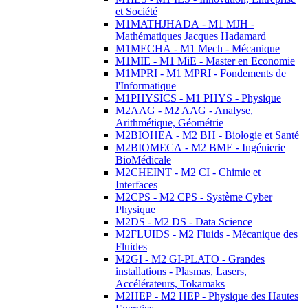
et Société
M1MATHJHADA - M1 MJH -
Mathématiques Jacques Hadamard
M1MECHA - M1 Mech - Mécanique
M1MIE - M1 MiE - Master en Economie
M1MPRI - M1 MPRI - Fondements de
l'Informatique
M1PHYSICS - M1 PHYS - Physique
M2AAG - M2 AAG - Analyse,
Arithmétique, Géométrie
M2BIOHEA - M2 BH - Biologie et Santé
M2BIOMECA - M2 BME - Ingénierie
BioMédicale
M2CHEINT - M2 CI - Chimie et
Interfaces
M2CPS - M2 CPS - Système Cyber
Physique
M2DS - M2 DS - Data Science
M2FLUIDS - M2 Fluids - Mécanique des
Fluides
M2GI - M2 GI-PLATO - Grandes
installations - Plasmas, Lasers,
Accélérateurs, Tokamaks
M2HEP - M2 HEP - Physique des Hautes