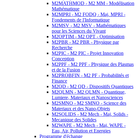
M2MATHMOD - M2 MM - Modélisation
Mathématique
M2MPRI - M2 FODQ - Maj. MPRI -
Fondements de l'Informatique
M2MSV - M2 MSV - Mathématiques
pour les Sciences du Vivant
M2OPTIM - M2 OPT - Optimisation
M2PBR - M2 PBR - Physique par
Recherche
M2PIC - M2 PIC - Projet Innovation
Conception
M2PPF - M2 PPF - Physique des Plasmas
et de la Fusion
M2PROBFIN - M2 PF - Probabilités et
Finance
M2QD - M2 QD - Dispositifs Quantiques
M2QLMN - M2 QLMN - Quantique,
Lumiere, Materiaux et Nanosciences
M2SMNO - M2 SMNO - Science des
Materiaux et des Nano-Objets
M2SOLIDS - M2 Mech - Maj. Solids -
Mecanique des Solides
M2WAPE - M2 Mech - Maj. WAPE -
Eau, Air, Pollution et Energies
Programme d'échange