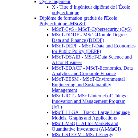
Cycle Ingénieur
X - Titre d’Ingénieur diplômé de l’École
polytechnique
Diplôme de formation gradué de l'Ecole
Polytechnique -MSc&T
MScT-CyS - MScT-Cybersecurity (CyS)
MScT-DDDF - MScT-Double Degree
Data and Finance (DDDF)
MScT-DEPP - MScT-Data and Economics
for Public Policy (DEPP)
MScT-DSAIB - MScT-Data Science and
AI for Business
MScT-EDACF - MScT-Economics, Data
Analytics and Corporate Finance
MScT-EESM - MScT-Environmental
Engineering and Sustainability
Management
MScT-IOT - MScT-Internet of Things :
Innovation and Management Program
(IoT)
MScT-LLGA - Track : Large Language
Models, Graphs and Applications
MScT-MaQI - AI for Markets and
Quantitative Investment (AI-MaQI)
MScT-STEEM - MScT-Energy