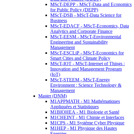
MScT-DEPP - MScT-Data and Economics
for Public Policy (DEPP)
MScT-DSB - MScT-Data Science for
Business
MScT-EDACF - MScT-Economics, Data
Analytics and Corporate Finance
MScT-EESM - MScT-Environmental
Engineering and Sustainability
Management
MScT-ESCLiP - MScT-Economics for
Smart Cities and Climate Policy
MScT-IOT - MScT-Internet of Things :
Innovation and Management Program
(IoT)
MScT-STEEM - MScT-Energy
Environment : Science Technology &
Management
Master (DNM)
M1APPMATH - M1 Mathématiques
Appliquées et Statistiques
M1BIOHEA - M1 Biologie et Santé
M1CHEINT - M1 Chimie et Interfaces
M1CPS - M1 Système Cyber Physique
M1HEP - M1 Physique des Hautes
Energies