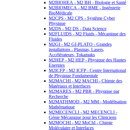
M2BIOHEA - M2 BH - Biologie et Santé
M2BIOMECA - M2 BME - Ingénierie
BioMédicale
M2CPS - M2 CPS - Système Cyber
Physique
M2DS - M2 DS - Data Science
M2FLUIDS - M2 Fluids - Mécanique des
Fluides
M2GI - M2 GI-PLATO - Grandes
installations - Plasmas, Lasers,
Accélérateurs, Tokamaks
M2HEP - M2 HEP - Physique des Hautes
Energies
M2ICFP - M2 ICFP - Centre International
de Physique Fondamentale
M2MACHI - M2 MACHI - Chimie des
Matériaux et Interfaces
M2MARES - M2 PBR - Physique par
Recherche
M2MATHMOD - M2 MM - Modélisation
Mathématique
M2MECENCLI - M2 MECENCLI -
Génie Mécanique pour les Cliniciens
M2MOCHI - M2 MoChI - Chimie
Moléculaire et Interfaces