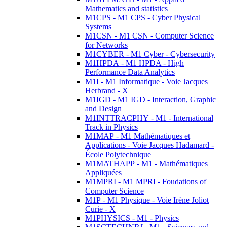
Mathematics and statistics
M1CPS - M1 CPS - Cyber Physical
Systems
M1CSN - M1 CSN - Computer Science
for Networks
M1CYBER - M1 Cyber - Cybersecurity
M1HPDA - M1 HPDA - High
Performance Data Analytics
M1I - M1 Informatique - Voie Jacques
Herbrand - X
M1IGD - M1 IGD - Interaction, Graphic
and Design
M1INTTRACPHY - M1 - International
Track in Physics
M1MAP - M1 Mathématiques et
Applications - Voie Jacques Hadamard -
École Polytechnique
M1MATHAPP - M1 - Mathématiques
Appliquées
M1MPRI - M1 MPRI - Foudations of
Computer Science
M1P - M1 Physique - Voie Irène Joliot
Curie - X
M1PHYSICS - M1 - Physics