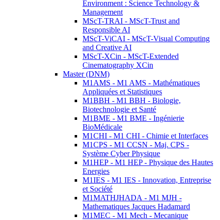
Environment : Science Technology &
Management
MScT-TRAI - MScT-Trust and
Responsible AI
MScT-ViCAI - MScT-Visual Computing
and Creative AI
MScT-XCin - MScT-Extended
Cinematography XCin
Master (DNM)
M1AMS - M1 AMS - Mathématiques
Appliquées et Statistiques
M1BBH - M1 BBH - Biologie,
Biotechnologie et Santé
M1BME - M1 BME - Ingénierie
BioMédicale
M1CHI - M1 CHI - Chimie et Interfaces
M1CPS - M1 CCSN - Maj. CPS -
Système Cyber Physique
M1HEP - M1 HEP - Physique des Hautes
Energies
M1IES - M1 IES - Innovation, Entreprise
et Société
M1MATHJHADA - M1 MJH -
Mathematiques Jacques Hadamard
M1MEC - M1 Mech - Mecanique