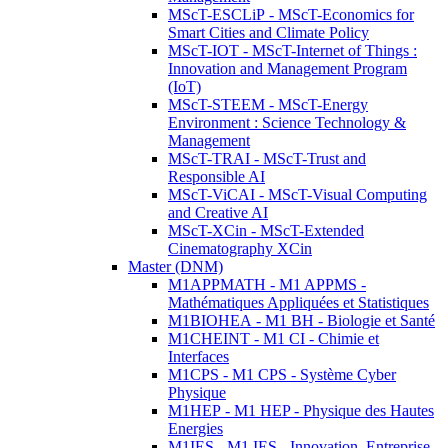
MScT-ESCLiP - MScT-Economics for
Smart Cities and Climate Policy
MScT-IOT - MScT-Internet of Things :
Innovation and Management Program
(IoT)
MScT-STEEM - MScT-Energy
Environment : Science Technology &
Management
MScT-TRAI - MScT-Trust and
Responsible AI
MScT-ViCAI - MScT-Visual Computing
and Creative AI
MScT-XCin - MScT-Extended
Cinematography XCin
Master (DNM)
M1APPMATH - M1 APPMS -
Mathématiques Appliquées et Statistiques
M1BIOHEA - M1 BH - Biologie et Santé
M1CHEINT - M1 CI - Chimie et
Interfaces
M1CPS - M1 CPS - Système Cyber
Physique
M1HEP - M1 HEP - Physique des Hautes
Energies
M1IES - M1 IES - Innovation, Entreprise