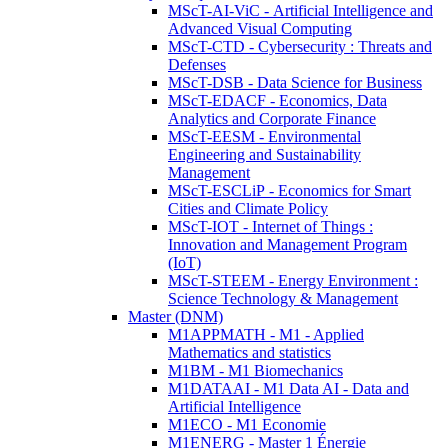
MScT-AI-ViC - Artificial Intelligence and
Advanced Visual Computing
MScT-CTD - Cybersecurity : Threats and
Defenses
MScT-DSB - Data Science for Business
MScT-EDACF - Economics, Data
Analytics and Corporate Finance
MScT-EESM - Environmental
Engineering and Sustainability
Management
MScT-ESCLiP - Economics for Smart
Cities and Climate Policy
MScT-IOT - Internet of Things :
Innovation and Management Program
(IoT)
MScT-STEEM - Energy Environment :
Science Technology & Management
Master (DNM)
M1APPMATH - M1 - Applied
Mathematics and statistics
M1BM - M1 Biomechanics
M1DATAAI - M1 Data AI - Data and
Artificial Intelligence
M1ECO - M1 Economie
M1ENERG - Master 1 Énergie