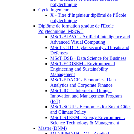
polytechnique
Cycle Ingénieur
X - Titre d’Ingénieur diplômé de l’École
polytechnique
Diplôme de formation gradué de l'Ecole
Polytechnique -MSc&T
MScT-AIAVC - Artificial Intelligence and
Advanced Visual Computing
MScT-CTD - Cybersecurity : Threats and
Defenses
MScT-DSB - Data Science for Business
MScT-ECOSEM - Environmental
Engineering and Sustainability
Management
MScT-EDACF - Economics, Data
Analytics and Corporate Finance
MScT-IOT - Internet of Things :
Innovation and Management Program
(IoT)
MScT-SCUP - Economics for Smart Cities
and Climate Policy
MScT-STEEM - Energy Environment :
Science Technology & Management
Master (DNM)
M1APPMATH - M1 - Applied