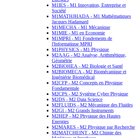
M1IES - M1 Innovation, Entreprise et
Société
M1MATHJHADA - M1 Mathématiques
Jacques Hadamard
M1MECHA - M1 Mécanique
M1MIE - M1 en Economie
M1MPRI - M1 Fondements de
l'Informatique MPRI
M1PHYSICS - M1 Physique
M2AAG - M2 Analyse, Arithmétique,
Géométrie
M2BIOHEA - M2 Biologie et Santé
M2BIOMECA - M2 Biomécanique et
Ingéniérie Biomédical
M2CFP - M2 Concepts en Physique
Fondamentale
M2CPS - M2 Système Cyber Physique
M2DS - M2 Data Science
M2FLUIDS - M2 Mécanique des Fluides
M2GI - M2 Grands Instruments
M2HEP - M2 Physique des Hautes
Energies
M2MARES - M2 Physique par Recherche
M2MATCHEINT - M2 Chimie des