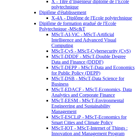
X - Titre d’Ingénieur diplômé de l’École
polytechnique
Diplôme d'établissement
X-4A - Diplôme de l'Ecole polytechnique
Diplôme de formation gradué de l'Ecole
Polytechnique -MSc&T
MScT-AI-ViC - MScT-Artificial
Intelligence and Advanced Visual
Computing
MScT-CyS - MScT-Cybersecurity (CyS)
MScT-DDDF - MScT-Double Degree
Data and Finance (DDDF)
MScT-DEPP - MScT-Data and Economics
for Public Policy (DEPP)
MScT-DSB - MScT-Data Science for
Business
MScT-EDACF - MScT-Economics, Data
Analytics and Corporate Finance
MScT-EESM - MScT-Environmental
Engineering and Sustainability
Management
MScT-ESCLiP - MScT-Economics for
Smart Cities and Climate Policy
MScT-IOT - MScT-Internet of Things :
Innovation and Management Program