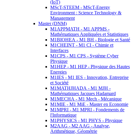
(IoT)
MScT-STEEM - MScT-Energy
Environment : Science Technology &
Management
Master (DNM)
M1APPMATH - M1 APPMS -
Mathématiques Appliquées et Statistiques
M1BIOHEA - M1 BH - Biologie et Santé
M1CHEINT - M1 CI - Chimie et
Interfaces
M1CPS - M1 CPS - Système Cyber
Physique
M1HEP - M1 HEP - Physique des Hautes
Energies
M1IES - M1 IES - Innovation, Entreprise
et Société
M1MATHJHADA - M1 MJH -
Mathématiques Jacques Hadamard
M1MECHA - M1 Mech - Mécanique
M1MIE - M1 MiE - Master en Economie
M1MPRI - M1 MPRI - Fondements de
l'Informatique
M1PHYSICS - M1 PHYS - Physique
M2AAG - M2 AAG - Analyse,
Arithmétique, Géométrie