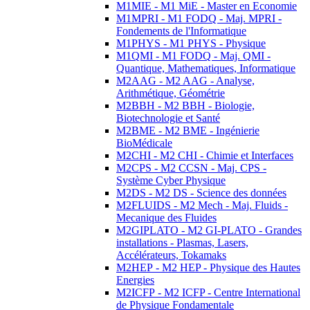
M1MIE - M1 MiE - Master en Economie
M1MPRI - M1 FODQ - Maj. MPRI -
Fondements de l'Informatique
M1PHYS - M1 PHYS - Physique
M1QMI - M1 FODQ - Maj. QMI -
Quantique, Mathematiques, Informatique
M2AAG - M2 AAG - Analyse,
Arithmétique, Géométrie
M2BBH - M2 BBH - Biologie,
Biotechnologie et Santé
M2BME - M2 BME - Ingénierie
BioMédicale
M2CHI - M2 CHI - Chimie et Interfaces
M2CPS - M2 CCSN - Maj. CPS -
Système Cyber Physique
M2DS - M2 DS - Science des données
M2FLUIDS - M2 Mech - Maj. Fluids -
Mecanique des Fluides
M2GIPLATO - M2 GI-PLATO - Grandes
installations - Plasmas, Lasers,
Accélérateurs, Tokamaks
M2HEP - M2 HEP - Physique des Hautes
Energies
M2ICFP - M2 ICFP - Centre International
de Physique Fondamentale