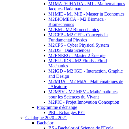
M1MATHJHADA - M1 - Mathematiques
Jacques Hadamard
M1MIE - M1 MiE - Master in Economics
M2BIOMECA - M2 Biomeca -
Biomechanics
M2BM - M2 Biomechanics
M2CFP - M2 CFP - Concepts in
Fundamental Physics
M2CPS - Cyber Physical System
M2DS - Data Sciences
M2ENERG - Master 2 Énergie
M2FLUIDS - M2 Fluids - Fluid
Mechanics
M2IGD - M2 IGD - Interaction, Graphic
and Design
M2MDA - M2 MdA - Mathématiques de
l'Aléatoire
M2MSV - M2 MSV - Mathématiques
pour les Sciences du Vivant
M2PIC - Projet Innovation Conception
Programme d'échange
PEI - Echanges PEI
Catalogue 2020 - 2021
Bachelor
BS - Bachelor of Science de l'Ecole