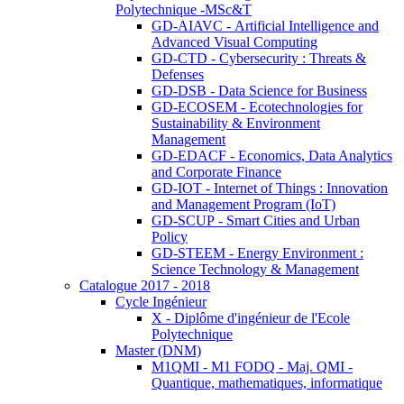
Polytechnique -MSc&T
GD-AIAVC - Artificial Intelligence and
Advanced Visual Computing
GD-CTD - Cybersecurity : Threats &
Defenses
GD-DSB - Data Science for Business
GD-ECOSEM - Ecotechnologies for
Sustainability & Environment
Management
GD-EDACF - Economics, Data Analytics
and Corporate Finance
GD-IOT - Internet of Things : Innovation
and Management Program (IoT)
GD-SCUP - Smart Cities and Urban
Policy
GD-STEEM - Energy Environment :
Science Technology & Management
Catalogue 2017 - 2018
Cycle Ingénieur
X - Diplôme d'ingénieur de l'Ecole
Polytechnique
Master (DNM)
M1QMI - M1 FODQ - Maj. QMI -
Quantique, mathematiques, informatique