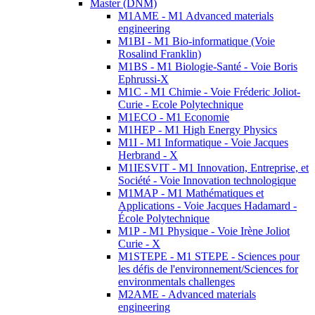
Master (DNM)
M1AME - M1 Advanced materials
engineering
M1BI - M1 Bio-informatique (Voie
Rosalind Franklin)
M1BS - M1 Biologie-Santé - Voie Boris
Ephrussi-X
M1C - M1 Chimie - Voie Fréderic Joliot-
Curie - Ecole Polytechnique
M1ECO - M1 Economie
M1HEP - M1 High Energy Physics
M1I - M1 Informatique - Voie Jacques
Herbrand - X
M1IESVIT - M1 Innovation, Entreprise, et
Société - Voie Innovation technologique
M1MAP - M1 Mathématiques et
Applications - Voie Jacques Hadamard -
École Polytechnique
M1P - M1 Physique - Voie Irène Joliot
Curie - X
M1STEPE - M1 STEPE - Sciences pour
les défis de l'environnement/Sciences for
environmentals challenges
M2AME - Advanced materials
engineering