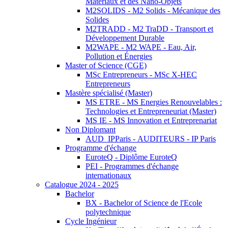
Matériaux et des Nano-Objets
M2SOLIDS - M2 Solids - Mécanique des
Solides
M2TRADD - M2 TraDD - Transport et
Développement Durable
M2WAPE - M2 WAPE - Eau, Air,
Pollution et Énergies
Master of Science (CGE)
MSc Entrepreneurs - MSc X-HEC
Entrepreneurs
Mastère spécialisé (Master)
MS ETRE - MS Energies Renouvelables :
Technologies et Entrepreneuriat (Master)
MS IE - MS Innovation et Entreprenariat
Non Diplomant
AUD_IPParis - AUDITEURS - IP Paris
Programme d'échange
EuroteQ - Diplôme EuroteQ
PEI - Programmes d'échange
internationaux
Catalogue 2024 - 2025
Bachelor
BX - Bachelor of Science de l'Ecole
polytechnique
Cycle Ingénieur