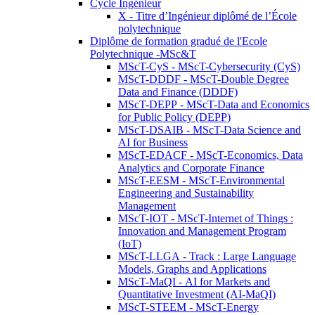
Cycle Ingénieur
X - Titre d’Ingénieur diplômé de l’École
polytechnique
Diplôme de formation gradué de l'Ecole
Polytechnique -MSc&T
MScT-CyS - MScT-Cybersecurity (CyS)
MScT-DDDF - MScT-Double Degree
Data and Finance (DDDF)
MScT-DEPP - MScT-Data and Economics
for Public Policy (DEPP)
MScT-DSAIB - MScT-Data Science and
AI for Business
MScT-EDACF - MScT-Economics, Data
Analytics and Corporate Finance
MScT-EESM - MScT-Environmental
Engineering and Sustainability
Management
MScT-IOT - MScT-Internet of Things :
Innovation and Management Program
(IoT)
MScT-LLGA - Track : Large Language
Models, Graphs and Applications
MScT-MaQI - AI for Markets and
Quantitative Investment (AI-MaQI)
MScT-STEEM - MScT-Energy