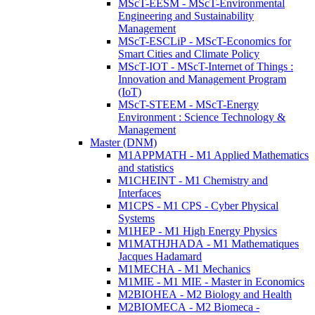
MScT-EESM - MScT-Environmental
Engineering and Sustainability
Management
MScT-ESCLiP - MScT-Economics for
Smart Cities and Climate Policy
MScT-IOT - MScT-Internet of Things :
Innovation and Management Program
(IoT)
MScT-STEEM - MScT-Energy
Environment : Science Technology &
Management
Master (DNM)
M1APPMATH - M1 Applied Mathematics
and statistics
M1CHEINT - M1 Chemistry and
Interfaces
M1CPS - M1 CPS - Cyber Physical
Systems
M1HEP - M1 High Energy Physics
M1MATHJHADA - M1 Mathematiques
Jacques Hadamard
M1MECHA - M1 Mechanics
M1MIE - M1 MIE - Master in Economics
M2BIOHEA - M2 Biology and Health
M2BIOMECA - M2 Biomeca -