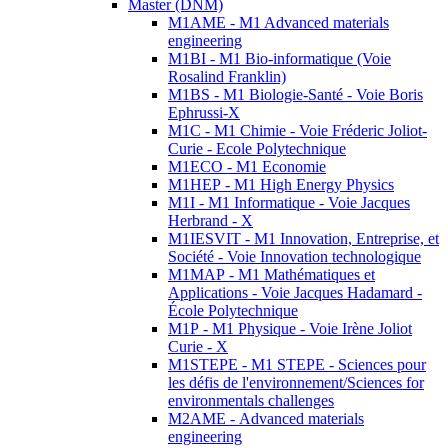
Master (DNM)
M1AME - M1 Advanced materials
engineering
M1BI - M1 Bio-informatique (Voie
Rosalind Franklin)
M1BS - M1 Biologie-Santé - Voie Boris
Ephrussi-X
M1C - M1 Chimie - Voie Fréderic Joliot-
Curie - Ecole Polytechnique
M1ECO - M1 Economie
M1HEP - M1 High Energy Physics
M1I - M1 Informatique - Voie Jacques
Herbrand - X
M1IESVIT - M1 Innovation, Entreprise, et
Société - Voie Innovation technologique
M1MAP - M1 Mathématiques et
Applications - Voie Jacques Hadamard -
École Polytechnique
M1P - M1 Physique - Voie Irène Joliot
Curie - X
M1STEPE - M1 STEPE - Sciences pour
les défis de l'environnement/Sciences for
environmentals challenges
M2AME - Advanced materials
engineering