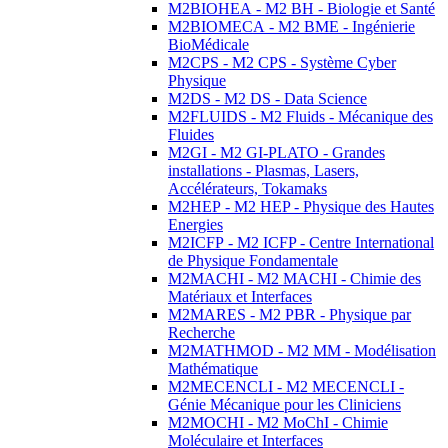
M2BIOHEA - M2 BH - Biologie et Santé
M2BIOMECA - M2 BME - Ingénierie
BioMédicale
M2CPS - M2 CPS - Système Cyber
Physique
M2DS - M2 DS - Data Science
M2FLUIDS - M2 Fluids - Mécanique des
Fluides
M2GI - M2 GI-PLATO - Grandes
installations - Plasmas, Lasers,
Accélérateurs, Tokamaks
M2HEP - M2 HEP - Physique des Hautes
Energies
M2ICFP - M2 ICFP - Centre International
de Physique Fondamentale
M2MACHI - M2 MACHI - Chimie des
Matériaux et Interfaces
M2MARES - M2 PBR - Physique par
Recherche
M2MATHMOD - M2 MM - Modélisation
Mathématique
M2MECENCLI - M2 MECENCLI -
Génie Mécanique pour les Cliniciens
M2MOCHI - M2 MoChI - Chimie
Moléculaire et Interfaces