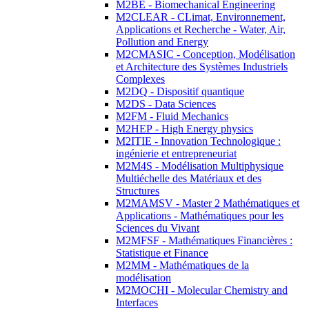
M2BE - Biomechanical Engineering
M2CLEAR - CLimat, Environnement,
Applications et Recherche - Water, Air,
Pollution and Energy
M2CMASIC - Conception, Modélisation
et Architecture des Systèmes Industriels
Complexes
M2DQ - Dispositif quantique
M2DS - Data Sciences
M2FM - Fluid Mechanics
M2HEP - High Energy physics
M2ITIE - Innovation Technologique :
ingénierie et entrepreneuriat
M2M4S - Modélisation Multiphysique
Multiéchelle des Matériaux et des
Structures
M2MAMSV - Master 2 Mathématiques et
Applications - Mathématiques pour les
Sciences du Vivant
M2MFSF - Mathématiques Financières :
Statistique et Finance
M2MM - Mathématiques de la
modélisation
M2MOCHI - Molecular Chemistry and
Interfaces