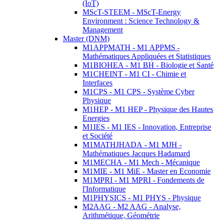
(IoT)
MScT-STEEM - MScT-Energy
Environment : Science Technology &
Management
Master (DNM)
M1APPMATH - M1 APPMS -
Mathématiques Appliquées et Statistiques
M1BIOHEA - M1 BH - Biologie et Santé
M1CHEINT - M1 CI - Chimie et
Interfaces
M1CPS - M1 CPS - Système Cyber
Physique
M1HEP - M1 HEP - Physique des Hautes
Energies
M1IES - M1 IES - Innovation, Entreprise
et Société
M1MATHJHADA - M1 MJH -
Mathématiques Jacques Hadamard
M1MECHA - M1 Mech - Mécanique
M1MIE - M1 MiE - Master en Economie
M1MPRI - M1 MPRI - Fondements de
l'Informatique
M1PHYSICS - M1 PHYS - Physique
M2AAG - M2 AAG - Analyse,
Arithmétique, Géométrie