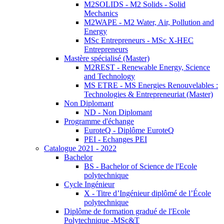
M2SOLIDS - M2 Solids - Solid
Mechanics
M2WAPE - M2 Water, Air, Pollution and
Energy
MSc Entrepreneurs - MSc X-HEC
Entrepreneurs
Mastère spécialisé (Master)
M2REST - Renewable Energy, Science
and Technology
MS ETRE - MS Energies Renouvelables :
Technologies & Entrepreneuriat (Master)
Non Diplomant
ND - Non Diplomant
Programme d'échange
EuroteQ - Diplôme EuroteQ
PEI - Echanges PEI
Catalogue 2021 - 2022
Bachelor
BS - Bachelor of Science de l'Ecole
polytechnique
Cycle Ingénieur
X - Titre d’Ingénieur diplômé de l’École
polytechnique
Diplôme de formation gradué de l'Ecole
Polytechnique -MSc&T