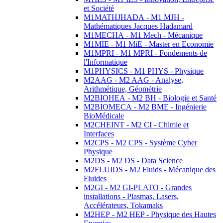
et Société
M1MATHJHADA - M1 MJH -
Mathématiques Jacques Hadamard
M1MECHA - M1 Mech - Mécanique
M1MIE - M1 MiE - Master en Economie
M1MPRI - M1 MPRI - Fondements de
l'Informatique
M1PHYSICS - M1 PHYS - Physique
M2AAG - M2 AAG - Analyse,
Arithmétique, Géométrie
M2BIOHEA - M2 BH - Biologie et Santé
M2BIOMECA - M2 BME - Ingénierie
BioMédicale
M2CHEINT - M2 CI - Chimie et
Interfaces
M2CPS - M2 CPS - Système Cyber
Physique
M2DS - M2 DS - Data Science
M2FLUIDS - M2 Fluids - Mécanique des
Fluides
M2GI - M2 GI-PLATO - Grandes
installations - Plasmas, Lasers,
Accélérateurs, Tokamaks
M2HEP - M2 HEP - Physique des Hautes