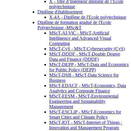
X - Titre d’Ingénieur diplômé de l’École
polytechnique
Diplôme d'établissement
X-4A - Diplôme de l'Ecole polytechnique
Diplôme de formation gradué de l'Ecole
Polytechnique -MSc&T
MScT-AI-ViC - MScT-Artificial
Intelligence and Advanced Visual
Computing
MScT-CyS - MScT-Cybersecurity (CyS)
MScT-DDDF - MScT-Double Degree
Data and Finance (DDDF)
MScT-DEPP - MScT-Data and Economics
for Public Policy (DEPP)
MScT-DSB - MScT-Data Science for
Business
MScT-EDACF - MScT-Economics, Data
Analytics and Corporate Finance
MScT-EESM - MScT-Environmental
Engineering and Sustainability
Management
MScT-ESCLiP - MScT-Economics for
Smart Cities and Climate Policy
MScT-IOT - MScT-Internet of Things :
Innovation and Management Program