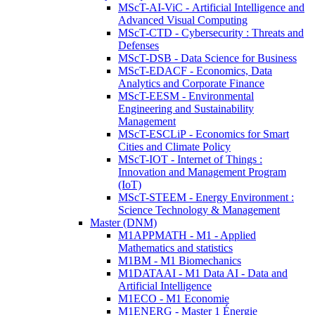
MScT-AI-ViC - Artificial Intelligence and
Advanced Visual Computing
MScT-CTD - Cybersecurity : Threats and
Defenses
MScT-DSB - Data Science for Business
MScT-EDACF - Economics, Data
Analytics and Corporate Finance
MScT-EESM - Environmental
Engineering and Sustainability
Management
MScT-ESCLiP - Economics for Smart
Cities and Climate Policy
MScT-IOT - Internet of Things :
Innovation and Management Program
(IoT)
MScT-STEEM - Energy Environment :
Science Technology & Management
Master (DNM)
M1APPMATH - M1 - Applied
Mathematics and statistics
M1BM - M1 Biomechanics
M1DATAAI - M1 Data AI - Data and
Artificial Intelligence
M1ECO - M1 Economie
M1ENERG - Master 1 Énergie