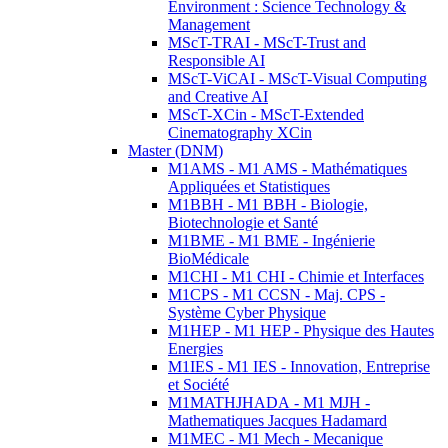
Environment : Science Technology &
Management
MScT-TRAI - MScT-Trust and
Responsible AI
MScT-ViCAI - MScT-Visual Computing
and Creative AI
MScT-XCin - MScT-Extended
Cinematography XCin
Master (DNM)
M1AMS - M1 AMS - Mathématiques
Appliquées et Statistiques
M1BBH - M1 BBH - Biologie,
Biotechnologie et Santé
M1BME - M1 BME - Ingénierie
BioMédicale
M1CHI - M1 CHI - Chimie et Interfaces
M1CPS - M1 CCSN - Maj. CPS -
Système Cyber Physique
M1HEP - M1 HEP - Physique des Hautes
Energies
M1IES - M1 IES - Innovation, Entreprise
et Société
M1MATHJHADA - M1 MJH -
Mathematiques Jacques Hadamard
M1MEC - M1 Mech - Mecanique