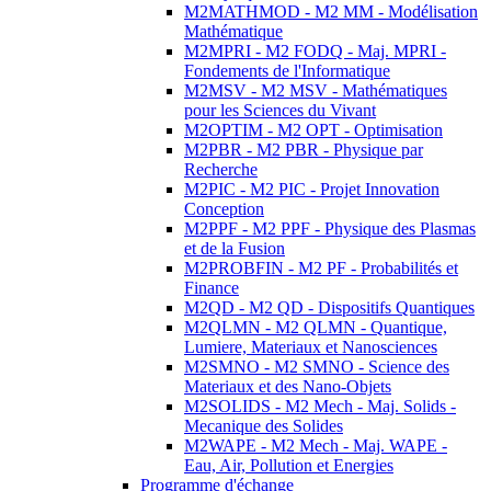
M2MATHMOD - M2 MM - Modélisation
Mathématique
M2MPRI - M2 FODQ - Maj. MPRI -
Fondements de l'Informatique
M2MSV - M2 MSV - Mathématiques
pour les Sciences du Vivant
M2OPTIM - M2 OPT - Optimisation
M2PBR - M2 PBR - Physique par
Recherche
M2PIC - M2 PIC - Projet Innovation
Conception
M2PPF - M2 PPF - Physique des Plasmas
et de la Fusion
M2PROBFIN - M2 PF - Probabilités et
Finance
M2QD - M2 QD - Dispositifs Quantiques
M2QLMN - M2 QLMN - Quantique,
Lumiere, Materiaux et Nanosciences
M2SMNO - M2 SMNO - Science des
Materiaux et des Nano-Objets
M2SOLIDS - M2 Mech - Maj. Solids -
Mecanique des Solides
M2WAPE - M2 Mech - Maj. WAPE -
Eau, Air, Pollution et Energies
Programme d'échange