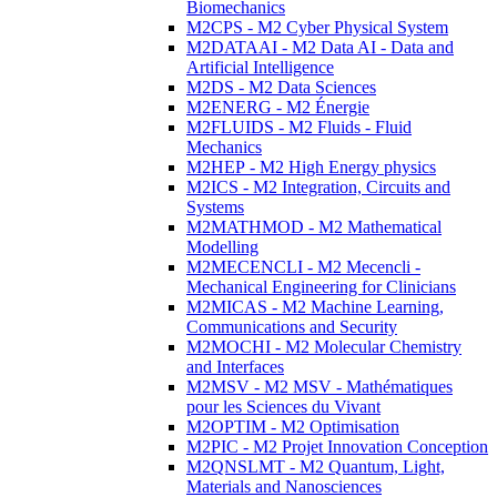
Biomechanics
M2CPS - M2 Cyber Physical System
M2DATAAI - M2 Data AI - Data and
Artificial Intelligence
M2DS - M2 Data Sciences
M2ENERG - M2 Énergie
M2FLUIDS - M2 Fluids - Fluid
Mechanics
M2HEP - M2 High Energy physics
M2ICS - M2 Integration, Circuits and
Systems
M2MATHMOD - M2 Mathematical
Modelling
M2MECENCLI - M2 Mecencli -
Mechanical Engineering for Clinicians
M2MICAS - M2 Machine Learning,
Communications and Security
M2MOCHI - M2 Molecular Chemistry
and Interfaces
M2MSV - M2 MSV - Mathématiques
pour les Sciences du Vivant
M2OPTIM - M2 Optimisation
M2PIC - M2 Projet Innovation Conception
M2QNSLMT - M2 Quantum, Light,
Materials and Nanosciences