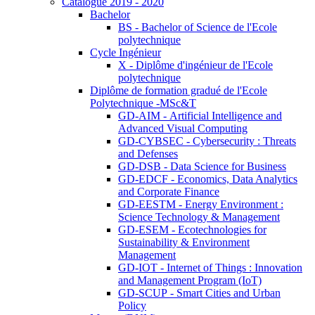
Catalogue 2019 - 2020
Bachelor
BS - Bachelor of Science de l'Ecole
polytechnique
Cycle Ingénieur
X - Diplôme d'ingénieur de l'Ecole
polytechnique
Diplôme de formation gradué de l'Ecole
Polytechnique -MSc&T
GD-AIM - Artificial Intelligence and
Advanced Visual Computing
GD-CYBSEC - Cybersecurity : Threats
and Defenses
GD-DSB - Data Science for Business
GD-EDCF - Economics, Data Analytics
and Corporate Finance
GD-EESTM - Energy Environment :
Science Technology & Management
GD-ESEM - Ecotechnologies for
Sustainability & Environment
Management
GD-IOT - Internet of Things : Innovation
and Management Program (IoT)
GD-SCUP - Smart Cities and Urban
Policy