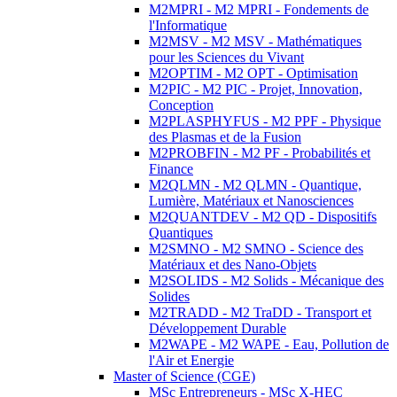
M2MPRI - M2 MPRI - Fondements de
l'Informatique
M2MSV - M2 MSV - Mathématiques
pour les Sciences du Vivant
M2OPTIM - M2 OPT - Optimisation
M2PIC - M2 PIC - Projet, Innovation,
Conception
M2PLASPHYFUS - M2 PPF - Physique
des Plasmas et de la Fusion
M2PROBFIN - M2 PF - Probabilités et
Finance
M2QLMN - M2 QLMN - Quantique,
Lumière, Matériaux et Nanosciences
M2QUANTDEV - M2 QD - Dispositifs
Quantiques
M2SMNO - M2 SMNO - Science des
Matériaux et des Nano-Objets
M2SOLIDS - M2 Solids - Mécanique des
Solides
M2TRADD - M2 TraDD - Transport et
Développement Durable
M2WAPE - M2 WAPE - Eau, Pollution de
l'Air et Energie
Master of Science (CGE)
MSc Entrepreneurs - MSc X-HEC