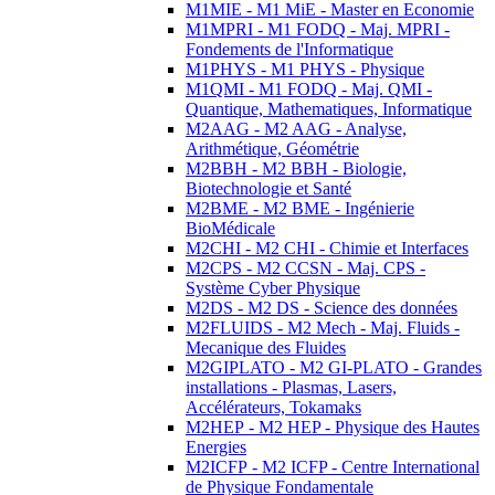
M1MIE - M1 MiE - Master en Economie
M1MPRI - M1 FODQ - Maj. MPRI -
Fondements de l'Informatique
M1PHYS - M1 PHYS - Physique
M1QMI - M1 FODQ - Maj. QMI -
Quantique, Mathematiques, Informatique
M2AAG - M2 AAG - Analyse,
Arithmétique, Géométrie
M2BBH - M2 BBH - Biologie,
Biotechnologie et Santé
M2BME - M2 BME - Ingénierie
BioMédicale
M2CHI - M2 CHI - Chimie et Interfaces
M2CPS - M2 CCSN - Maj. CPS -
Système Cyber Physique
M2DS - M2 DS - Science des données
M2FLUIDS - M2 Mech - Maj. Fluids -
Mecanique des Fluides
M2GIPLATO - M2 GI-PLATO - Grandes
installations - Plasmas, Lasers,
Accélérateurs, Tokamaks
M2HEP - M2 HEP - Physique des Hautes
Energies
M2ICFP - M2 ICFP - Centre International
de Physique Fondamentale