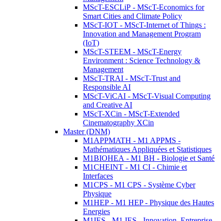
MScT-ESCLiP - MScT-Economics for
Smart Cities and Climate Policy
MScT-IOT - MScT-Internet of Things :
Innovation and Management Program
(IoT)
MScT-STEEM - MScT-Energy
Environment : Science Technology &
Management
MScT-TRAI - MScT-Trust and
Responsible AI
MScT-ViCAI - MScT-Visual Computing
and Creative AI
MScT-XCin - MScT-Extended
Cinematography XCin
Master (DNM)
M1APPMATH - M1 APPMS -
Mathématiques Appliquées et Statistiques
M1BIOHEA - M1 BH - Biologie et Santé
M1CHEINT - M1 CI - Chimie et
Interfaces
M1CPS - M1 CPS - Système Cyber
Physique
M1HEP - M1 HEP - Physique des Hautes
Energies
M1IES - M1 IES - Innovation, Entreprise