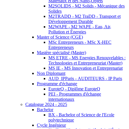
Matériaux et des Nano-Objets
M2SOLIDS - M2 Solids - Mécanique des
Solides
M2TRADD - M2 TraDD - Transport et
Développement Durable
M2WAPE - M2 WAPE - Eau, Air,
Pollution et Énergies
Master of Science (CGE)
MSc Entrepreneurs - MSc X-HEC
Entrepreneurs
Mastère spécialisé (Master)
MS ETRE - MS Energies Renouvelables :
Technologies et Entrepreneuriat (Master)
MS IE - MS Innovation et Entreprenariat
Non Diplomant
AUD_IPParis - AUDITEURS - IP Paris
Programme d'échange
EuroteQ - Diplôme EuroteQ
PEI - Programmes d'échange
internationaux
Catalogue 2024 - 2025
Bachelor
BX - Bachelor of Science de l'Ecole
polytechnique
Cycle Ingénieur