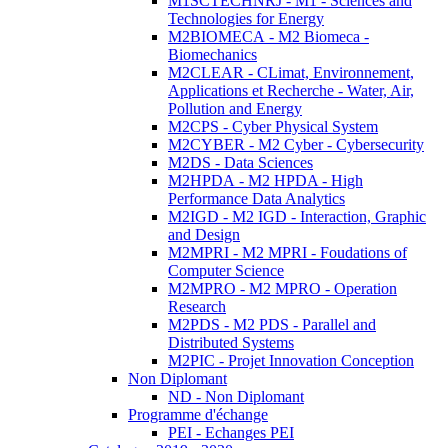
M1SCTECHNRJ - M1 - Sciences and
Technologies for Energy
M2BIOMECA - M2 Biomeca -
Biomechanics
M2CLEAR - CLimat, Environnement,
Applications et Recherche - Water, Air,
Pollution and Energy
M2CPS - Cyber Physical System
M2CYBER - M2 Cyber - Cybersecurity
M2DS - Data Sciences
M2HPDA - M2 HPDA - High
Performance Data Analytics
M2IGD - M2 IGD - Interaction, Graphic
and Design
M2MPRI - M2 MPRI - Foudations of
Computer Science
M2MPRO - M2 MPRO - Operation
Research
M2PDS - M2 PDS - Parallel and
Distributed Systems
M2PIC - Projet Innovation Conception
Non Diplomant
ND - Non Diplomant
Programme d'échange
PEI - Echanges PEI