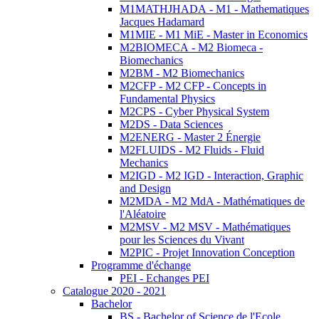
M1MATHJHADA - M1 - Mathematiques
Jacques Hadamard
M1MIE - M1 MiE - Master in Economics
M2BIOMECA - M2 Biomeca -
Biomechanics
M2BM - M2 Biomechanics
M2CFP - M2 CFP - Concepts in
Fundamental Physics
M2CPS - Cyber Physical System
M2DS - Data Sciences
M2ENERG - Master 2 Énergie
M2FLUIDS - M2 Fluids - Fluid
Mechanics
M2IGD - M2 IGD - Interaction, Graphic
and Design
M2MDA - M2 MdA - Mathématiques de
l'Aléatoire
M2MSV - M2 MSV - Mathématiques
pour les Sciences du Vivant
M2PIC - Projet Innovation Conception
Programme d'échange
PEI - Echanges PEI
Catalogue 2020 - 2021
Bachelor
BS - Bachelor of Science de l'Ecole