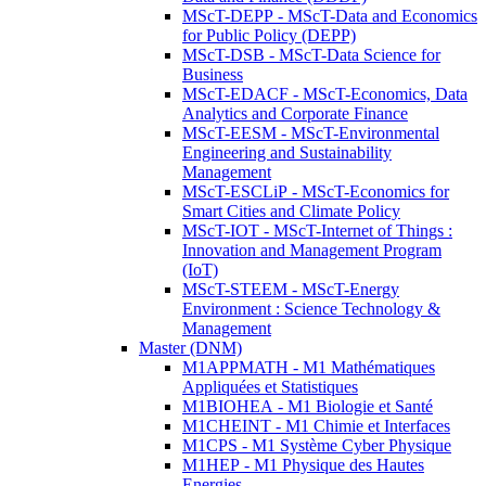
MScT-DEPP - MScT-Data and Economics
for Public Policy (DEPP)
MScT-DSB - MScT-Data Science for
Business
MScT-EDACF - MScT-Economics, Data
Analytics and Corporate Finance
MScT-EESM - MScT-Environmental
Engineering and Sustainability
Management
MScT-ESCLiP - MScT-Economics for
Smart Cities and Climate Policy
MScT-IOT - MScT-Internet of Things :
Innovation and Management Program
(IoT)
MScT-STEEM - MScT-Energy
Environment : Science Technology &
Management
Master (DNM)
M1APPMATH - M1 Mathématiques
Appliquées et Statistiques
M1BIOHEA - M1 Biologie et Santé
M1CHEINT - M1 Chimie et Interfaces
M1CPS - M1 Système Cyber Physique
M1HEP - M1 Physique des Hautes
Energies