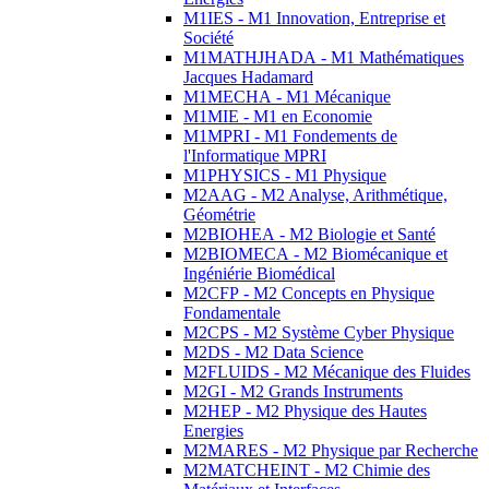
M1IES - M1 Innovation, Entreprise et
Société
M1MATHJHADA - M1 Mathématiques
Jacques Hadamard
M1MECHA - M1 Mécanique
M1MIE - M1 en Economie
M1MPRI - M1 Fondements de
l'Informatique MPRI
M1PHYSICS - M1 Physique
M2AAG - M2 Analyse, Arithmétique,
Géométrie
M2BIOHEA - M2 Biologie et Santé
M2BIOMECA - M2 Biomécanique et
Ingéniérie Biomédical
M2CFP - M2 Concepts en Physique
Fondamentale
M2CPS - M2 Système Cyber Physique
M2DS - M2 Data Science
M2FLUIDS - M2 Mécanique des Fluides
M2GI - M2 Grands Instruments
M2HEP - M2 Physique des Hautes
Energies
M2MARES - M2 Physique par Recherche
M2MATCHEINT - M2 Chimie des