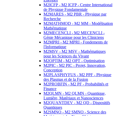
Energies
M2ICFP - M2 ICFP - Centre International
de Physique Fondamentale
M2MARES - M2 PBR - Physique par
Recherche
M2MATHMOD - M2 MM - Modélisation
Mathématique
M2MECENCLI - M2 MECENCLI -
Génie Mécanique pour les Cliniciens
M2MPRI - M2 MPRI - Fondements de
l'Informatique
M2MSV - M2 MSV - Mathématiques
pour les Sciences du Vivant
M2OPTIM - M2 OPT - Optimisation
M2PIC - M2 PIC - Projet, Innovation,
Conception
M2PLASPHYFUS - M2 PPF - Physique
des Plasmas et de la Fusion
M2PROBFIN - M2 PF - Probabilités et
Finance
M2QLMN - M2 QLMN - Quantique,
Lumière, Matériaux et Nanosciences
M2QUANTDEV - M2 QD - Dispositifs
Quantiques
M2SMNO - M2 SMNO - Science des