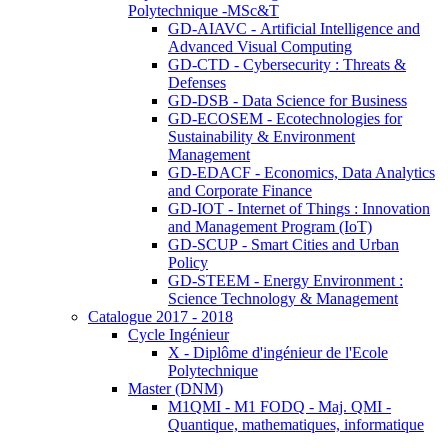
Polytechnique -MSc&T
GD-AIAVC - Artificial Intelligence and
Advanced Visual Computing
GD-CTD - Cybersecurity : Threats &
Defenses
GD-DSB - Data Science for Business
GD-ECOSEM - Ecotechnologies for
Sustainability & Environment
Management
GD-EDACF - Economics, Data Analytics
and Corporate Finance
GD-IOT - Internet of Things : Innovation
and Management Program (IoT)
GD-SCUP - Smart Cities and Urban
Policy
GD-STEEM - Energy Environment :
Science Technology & Management
Catalogue 2017 - 2018
Cycle Ingénieur
X - Diplôme d'ingénieur de l'Ecole
Polytechnique
Master (DNM)
M1QMI - M1 FODQ - Maj. QMI -
Quantique, mathematiques, informatique