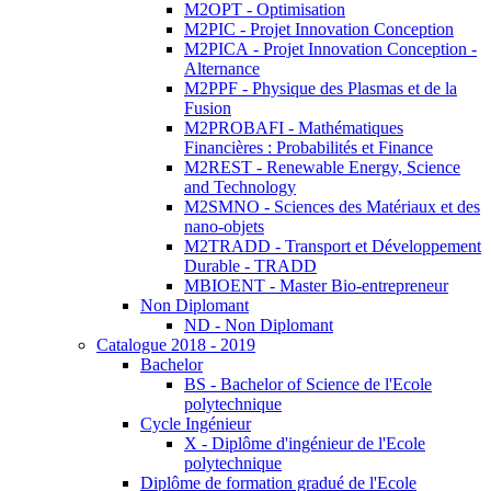
M2OPT - Optimisation
M2PIC - Projet Innovation Conception
M2PICA - Projet Innovation Conception -
Alternance
M2PPF - Physique des Plasmas et de la
Fusion
M2PROBAFI - Mathématiques
Financières : Probabilités et Finance
M2REST - Renewable Energy, Science
and Technology
M2SMNO - Sciences des Matériaux et des
nano-objets
M2TRADD - Transport et Développement
Durable - TRADD
MBIOENT - Master Bio-entrepreneur
Non Diplomant
ND - Non Diplomant
Catalogue 2018 - 2019
Bachelor
BS - Bachelor of Science de l'Ecole
polytechnique
Cycle Ingénieur
X - Diplôme d'ingénieur de l'Ecole
polytechnique
Diplôme de formation gradué de l'Ecole