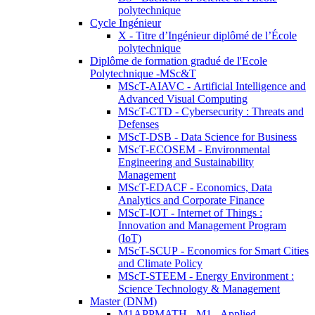
polytechnique
Cycle Ingénieur
X - Titre d’Ingénieur diplômé de l’École
polytechnique
Diplôme de formation gradué de l'Ecole
Polytechnique -MSc&T
MScT-AIAVC - Artificial Intelligence and
Advanced Visual Computing
MScT-CTD - Cybersecurity : Threats and
Defenses
MScT-DSB - Data Science for Business
MScT-ECOSEM - Environmental
Engineering and Sustainability
Management
MScT-EDACF - Economics, Data
Analytics and Corporate Finance
MScT-IOT - Internet of Things :
Innovation and Management Program
(IoT)
MScT-SCUP - Economics for Smart Cities
and Climate Policy
MScT-STEEM - Energy Environment :
Science Technology & Management
Master (DNM)
M1APPMATH - M1 - Applied