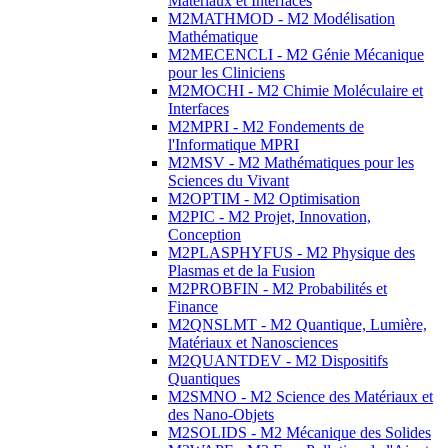
Matériaux et Interfaces
M2MATHMOD - M2 Modélisation
Mathématique
M2MECENCLI - M2 Génie Mécanique
pour les Cliniciens
M2MOCHI - M2 Chimie Moléculaire et
Interfaces
M2MPRI - M2 Fondements de
l'Informatique MPRI
M2MSV - M2 Mathématiques pour les
Sciences du Vivant
M2OPTIM - M2 Optimisation
M2PIC - M2 Projet, Innovation,
Conception
M2PLASPHYFUS - M2 Physique des
Plasmas et de la Fusion
M2PROBFIN - M2 Probabilités et
Finance
M2QNSLMT - M2 Quantique, Lumière,
Matériaux et Nanosciences
M2QUANTDEV - M2 Dispositifs
Quantiques
M2SMNO - M2 Science des Matériaux et
des Nano-Objets
M2SOLIDS - M2 Mécanique des Solides