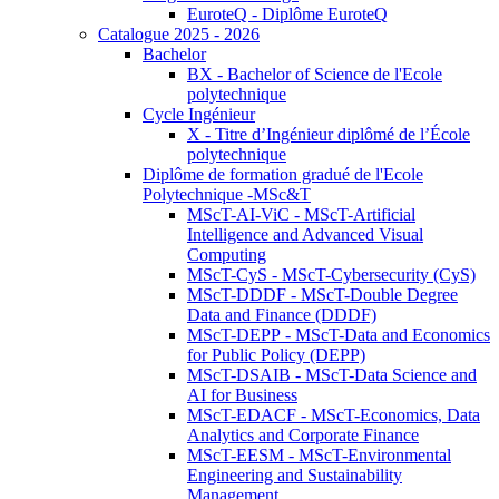
EuroteQ - Diplôme EuroteQ
Catalogue 2025 - 2026
Bachelor
BX - Bachelor of Science de l'Ecole
polytechnique
Cycle Ingénieur
X - Titre d’Ingénieur diplômé de l’École
polytechnique
Diplôme de formation gradué de l'Ecole
Polytechnique -MSc&T
MScT-AI-ViC - MScT-Artificial
Intelligence and Advanced Visual
Computing
MScT-CyS - MScT-Cybersecurity (CyS)
MScT-DDDF - MScT-Double Degree
Data and Finance (DDDF)
MScT-DEPP - MScT-Data and Economics
for Public Policy (DEPP)
MScT-DSAIB - MScT-Data Science and
AI for Business
MScT-EDACF - MScT-Economics, Data
Analytics and Corporate Finance
MScT-EESM - MScT-Environmental
Engineering and Sustainability
Management