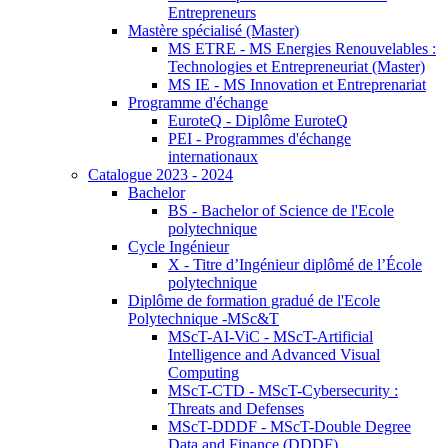
Entrepreneurs
Mastère spécialisé (Master)
MS ETRE - MS Energies Renouvelables :
Technologies et Entrepreneuriat (Master)
MS IE - MS Innovation et Entreprenariat
Programme d'échange
EuroteQ - Diplôme EuroteQ
PEI - Programmes d'échange
internationaux
Catalogue 2023 - 2024
Bachelor
BS - Bachelor of Science de l'Ecole
polytechnique
Cycle Ingénieur
X - Titre d’Ingénieur diplômé de l’École
polytechnique
Diplôme de formation gradué de l'Ecole
Polytechnique -MSc&T
MScT-AI-ViC - MScT-Artificial
Intelligence and Advanced Visual
Computing
MScT-CTD - MScT-Cybersecurity :
Threats and Defenses
MScT-DDDF - MScT-Double Degree
Data and Finance (DDDF)