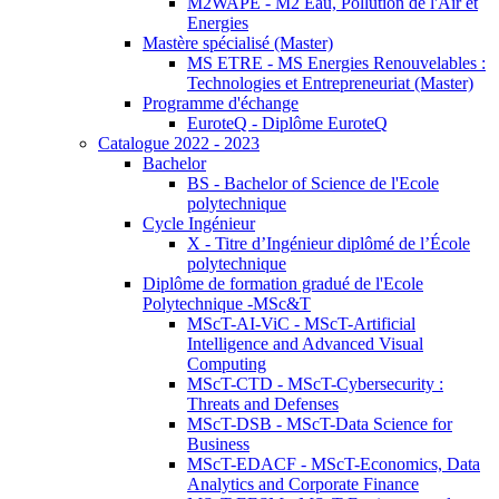
M2WAPE - M2 Eau, Pollution de l'Air et
Energies
Mastère spécialisé (Master)
MS ETRE - MS Energies Renouvelables :
Technologies et Entrepreneuriat (Master)
Programme d'échange
EuroteQ - Diplôme EuroteQ
Catalogue 2022 - 2023
Bachelor
BS - Bachelor of Science de l'Ecole
polytechnique
Cycle Ingénieur
X - Titre d’Ingénieur diplômé de l’École
polytechnique
Diplôme de formation gradué de l'Ecole
Polytechnique -MSc&T
MScT-AI-ViC - MScT-Artificial
Intelligence and Advanced Visual
Computing
MScT-CTD - MScT-Cybersecurity :
Threats and Defenses
MScT-DSB - MScT-Data Science for
Business
MScT-EDACF - MScT-Economics, Data
Analytics and Corporate Finance