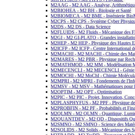
M2AAG - M2 AAG - Analyse, Arithmétique
M2BIOHEA - M2 BH - Biologie et Santé
M2BIOMECA - M2 BME - Ingénierie BioM
M2CPS - M2 CPS - Système Cyber Physiq
M2DS - M2 DS - Data Science
M2FLUIDS - M2 Fluids - Mécanique des Fl
M2GI - M2 GI-PLATO - Grandes installation
M2HEP - M2 HEP - Physique des Hautes E
M2ICFP - M2 ICFP - Centre International 
M2MACHI - M2 MACHI - Chimie des Matéri
M2MARES - M2 PBR - Physique par Rech
M2MATHMOD - M2 MM - Modélisation M
M2MECENCLI - M2 MECENCLI - Génie Méc
M2MOCHI - M2 MoChI - Chimie Moléculaire
M2MPRI - M2 MPRI - Fondements de l'Inf
M2MSV - M2 MSV - Mathématiques pour le
M2OPTIM - M2 OPT - Optimisation
M2PIC - M2 PIC - Projet, Innovation, Conc
M2PLASPHYFUS - M2 PPF - Physique des P
M2PROBFIN - M2 PF - Probabilités et Fin
M2QLMN - M2 QLMN - Quantique, Lumière
M2QUANTDEV - M2 QD - Dispositifs Qua
M2SMNO - M2 SMNO - Science des Matéri
M2SOLIDS - M2 Solids - Mécanique des So