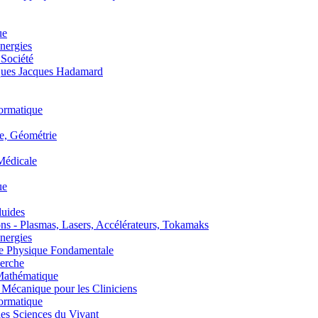
ue
nergies
 Société
es Jacques Hadamard
ormatique
, Géométrie
édicale
ue
uides
s - Plasmas, Lasers, Accélérateurs, Tokamaks
nergies
de Physique Fondamentale
erche
athématique
anique pour les Cliniciens
ormatique
s Sciences du Vivant