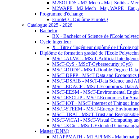
M2SOLIDS - M2 Mech - Maj. Solids - Meca
M2WAPE - M2 Mech - Maj. WAPE - Eau, Air
Programme d'échange
EuroteQ - Diplôme EuroteQ
Catalogue 2025 - 2026
Bachelor
BX - Bachelor of Science de l'Ecole polyte
Cycle Ingénieur
X - Titre d’Ingénieur diplômé de l’École po
Diplôme de formation gradué de l'Ecole Polytec
MScT-AI-ViC - MScT-Artificial Intelligen
MScT-CyS - MScT-Cybersecurity (CyS)
MScT-DDDF - MScT-Double Degree Data 
MScT-DEPP - MScT-Data and Economics fo
MScT-DSAIB - MScT-Data Science and AI 
MScT-EDACF - MScT-Economics, Data Anal
MScT-EESM - MScT-Environmental Enginee
MScT-ESCLiP - MScT-Economics for Smart 
MScT-IOT - MScT-Internet of Things : Inn
MScT-STEEM - MScT-Energy Environment 
MScT-TRAI - MScT-Trust and Responsible
MScT-ViCAI - MScT-Visual Computing and
MScT-XCin - MScT-Extended Cinematogr
Master (DNM)
M1APPMATH - M1 APPMS - Mathématiques A