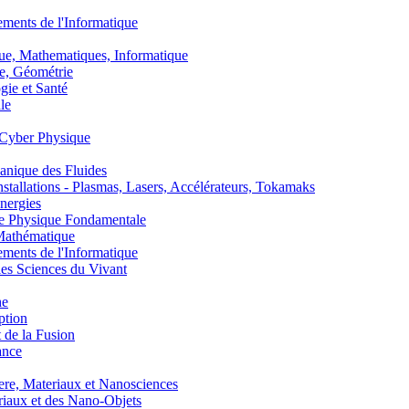
nts de l'Informatique
, Mathematiques, Informatique
, Géométrie
ie et Santé
le
Cyber Physique
nique des Fluides
lations - Plasmas, Lasers, Accélérateurs, Tokamaks
nergies
de Physique Fondamentale
athématique
nts de l'Informatique
s Sciences du Vivant
he
ption
 de la Fusion
ance
, Materiaux et Nanosciences
aux et des Nano-Objets