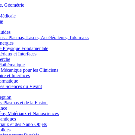
, Géométrie
édicale
ue
uides
s - Plasmas, Lasers, Accélérateurs, Tokamaks
nergies
de Physique Fondamentale
aux et Interfaces
erche
athématique
anique pour les Cliniciens
 et Interfaces
ormatique
s Sciences du Vivant
eption
lasmas et de la Fusion
ance
, Matériaux et Nanosciences
ntiques
aux et des Nano-Objets
lides