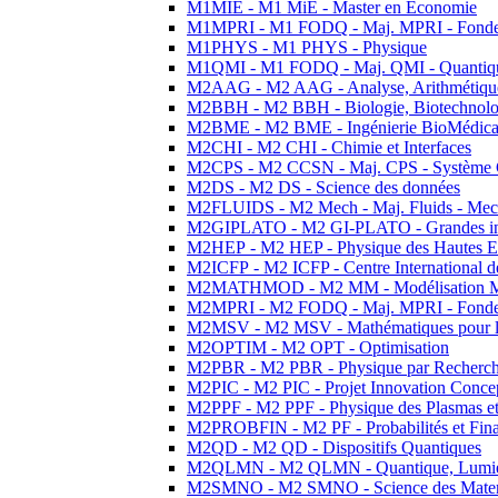
M1MIE - M1 MiE - Master en Economie
M1MPRI - M1 FODQ - Maj. MPRI - Fondeme
M1PHYS - M1 PHYS - Physique
M1QMI - M1 FODQ - Maj. QMI - Quantique
M2AAG - M2 AAG - Analyse, Arithmétique
M2BBH - M2 BBH - Biologie, Biotechnolog
M2BME - M2 BME - Ingénierie BioMédica
M2CHI - M2 CHI - Chimie et Interfaces
M2CPS - M2 CCSN - Maj. CPS - Système 
M2DS - M2 DS - Science des données
M2FLUIDS - M2 Mech - Maj. Fluids - Meca
M2GIPLATO - M2 GI-PLATO - Grandes instal
M2HEP - M2 HEP - Physique des Hautes E
M2ICFP - M2 ICFP - Centre International 
M2MATHMOD - M2 MM - Modélisation M
M2MPRI - M2 FODQ - Maj. MPRI - Fondeme
M2MSV - M2 MSV - Mathématiques pour le
M2OPTIM - M2 OPT - Optimisation
M2PBR - M2 PBR - Physique par Recherc
M2PIC - M2 PIC - Projet Innovation Conce
M2PPF - M2 PPF - Physique des Plasmas et
M2PROBFIN - M2 PF - Probabilités et Fin
M2QD - M2 QD - Dispositifs Quantiques
M2QLMN - M2 QLMN - Quantique, Lumiere
M2SMNO - M2 SMNO - Science des Materi