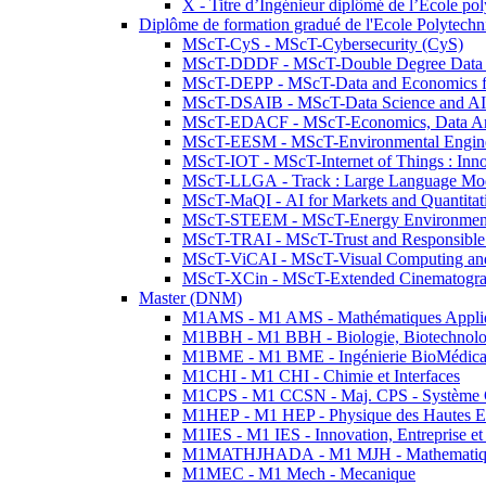
X - Titre d’Ingénieur diplômé de l’École po
Diplôme de formation gradué de l'Ecole Polytec
MScT-CyS - MScT-Cybersecurity (CyS)
MScT-DDDF - MScT-Double Degree Data 
MScT-DEPP - MScT-Data and Economics fo
MScT-DSAIB - MScT-Data Science and AI 
MScT-EDACF - MScT-Economics, Data Anal
MScT-EESM - MScT-Environmental Enginee
MScT-IOT - MScT-Internet of Things : Inn
MScT-LLGA - Track : Large Language Mode
MScT-MaQI - AI for Markets and Quantitat
MScT-STEEM - MScT-Energy Environment 
MScT-TRAI - MScT-Trust and Responsible
MScT-ViCAI - MScT-Visual Computing and
MScT-XCin - MScT-Extended Cinematogr
Master (DNM)
M1AMS - M1 AMS - Mathématiques Appliqué
M1BBH - M1 BBH - Biologie, Biotechnolog
M1BME - M1 BME - Ingénierie BioMédica
M1CHI - M1 CHI - Chimie et Interfaces
M1CPS - M1 CCSN - Maj. CPS - Système 
M1HEP - M1 HEP - Physique des Hautes E
M1IES - M1 IES - Innovation, Entreprise et
M1MATHJHADA - M1 MJH - Mathematiqu
M1MEC - M1 Mech - Mecanique