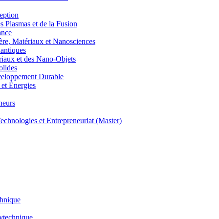
eption
lasmas et de la Fusion
ance
, Matériaux et Nanosciences
ntiques
aux et des Nano-Objets
lides
eloppement Durable
et Énergies
neurs
hnologies et Entrepreneuriat (Master)
chnique
lytechnique