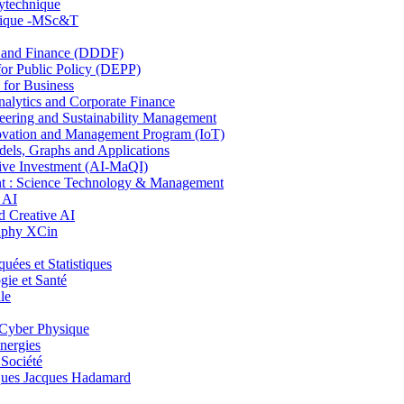
lytechnique
hnique -MSc&T
and Finance (DDDF)
r Public Policy (DEPP)
for Business
ytics and Corporate Finance
ring and Sustainability Management
ovation and Management Program (IoT)
ls, Graphs and Applications
ive Investment (AI-MaQI)
: Science Technology & Management
 AI
 Creative AI
aphy XCin
es et Statistiques
ie et Santé
le
Cyber Physique
nergies
 Société
es Jacques Hadamard