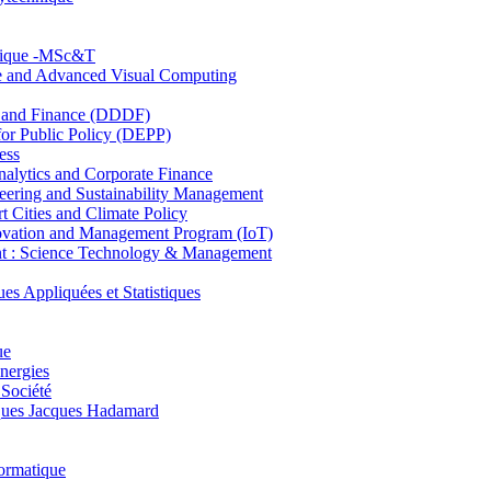
hnique -MSc&T
ce and Advanced Visual Computing
and Finance (DDDF)
r Public Policy (DEPP)
ess
ytics and Corporate Finance
ring and Sustainability Management
Cities and Climate Policy
ovation and Management Program (IoT)
: Science Technology & Management
ppliquées et Statistiques
ue
nergies
 Société
es Jacques Hadamard
ormatique