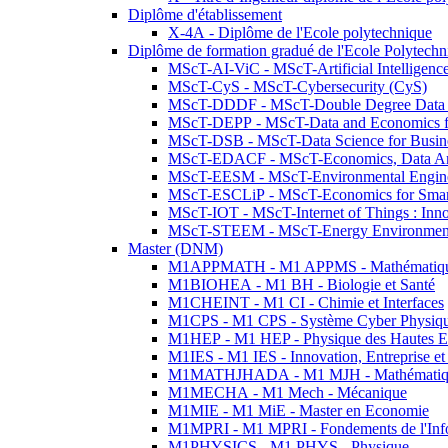
Diplôme d'établissement
X-4A - Diplôme de l'Ecole polytechnique
Diplôme de formation gradué de l'Ecole Polytec
MScT-AI-ViC - MScT-Artificial Intelligen
MScT-CyS - MScT-Cybersecurity (CyS)
MScT-DDDF - MScT-Double Degree Data 
MScT-DEPP - MScT-Data and Economics fo
MScT-DSB - MScT-Data Science for Busin
MScT-EDACF - MScT-Economics, Data Anal
MScT-EESM - MScT-Environmental Enginee
MScT-ESCLiP - MScT-Economics for Smart 
MScT-IOT - MScT-Internet of Things : Inn
MScT-STEEM - MScT-Energy Environment 
Master (DNM)
M1APPMATH - M1 APPMS - Mathématiques A
M1BIOHEA - M1 BH - Biologie et Santé
M1CHEINT - M1 CI - Chimie et Interfaces
M1CPS - M1 CPS - Système Cyber Physiq
M1HEP - M1 HEP - Physique des Hautes E
M1IES - M1 IES - Innovation, Entreprise et
M1MATHJHADA - M1 MJH - Mathématiqu
M1MECHA - M1 Mech - Mécanique
M1MIE - M1 MiE - Master en Economie
M1MPRI - M1 MPRI - Fondements de l'Inf
M1PHYSICS - M1 PHYS - Physique