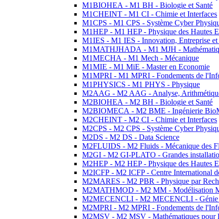
M1BIOHEA - M1 BH - Biologie et Santé
M1CHEINT - M1 CI - Chimie et Interfaces
M1CPS - M1 CPS - Système Cyber Physiq
M1HEP - M1 HEP - Physique des Hautes E
M1IES - M1 IES - Innovation, Entreprise et
M1MATHJHADA - M1 MJH - Mathématiqu
M1MECHA - M1 Mech - Mécanique
M1MIE - M1 MiE - Master en Economie
M1MPRI - M1 MPRI - Fondements de l'Inf
M1PHYSICS - M1 PHYS - Physique
M2AAG - M2 AAG - Analyse, Arithmétique
M2BIOHEA - M2 BH - Biologie et Santé
M2BIOMECA - M2 BME - Ingénierie BioM
M2CHEINT - M2 CI - Chimie et Interfaces
M2CPS - M2 CPS - Système Cyber Physiq
M2DS - M2 DS - Data Science
M2FLUIDS - M2 Fluids - Mécanique des Fl
M2GI - M2 GI-PLATO - Grandes installation
M2HEP - M2 HEP - Physique des Hautes E
M2ICFP - M2 ICFP - Centre International 
M2MARES - M2 PBR - Physique par Rech
M2MATHMOD - M2 MM - Modélisation M
M2MECENCLI - M2 MECENCLI - Génie Méc
M2MPRI - M2 MPRI - Fondements de l'Inf
M2MSV - M2 MSV - Mathématiques pour le