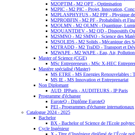
M2OPTIM - M2 OPT - Optimisation
M2PIC - M2 PIC - Projet, Innovation, Conc
M2PLASPHYFUS - M2 PPF - Physique des P
M2PROBFIN - M2 PF - Probabilités et Fin
M2QLMN - M2 QLMN - Quantique, Lumière
M2QUANTDEV - M2 QD - Dispositifs Qua
M2SMNO - M2 SMNO - Science des Matéri
M2SOLIDS - M2 Solids - Mécanique des So
M2TRADD - M2 TraDD - Transport et Dév
M2WAPE - M2 WAPE - Eau, Air, Pollution 
Master of Science (CGE)
MSc Entrepreneurs - MSc X-HEC Entrepre
Mastère spécialisé (Master)
MS ETRE - MS Energies Renouvelables : Tec
MS IE - MS Innovation et Entreprenariat
Non Diplomant
AUD_IPParis - AUDITEURS - IP Paris
Programme d'échange
EuroteQ - Diplôme EuroteQ
PEI - Programmes d'échange internationaux
Catalogue 2024 - 2025
Bachelor
BX - Bachelor of Science de l'Ecole polyte
Cycle Ingénieur
X - Titre d’Ingénieur diplômé de l’École po