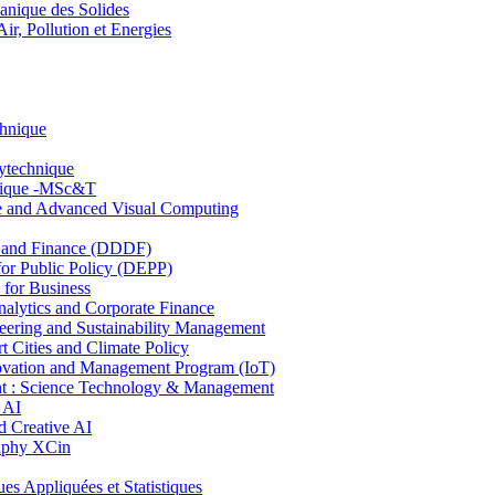
nique des Solides
, Pollution et Energies
chnique
lytechnique
hnique -MSc&T
ce and Advanced Visual Computing
and Finance (DDDF)
r Public Policy (DEPP)
for Business
ytics and Corporate Finance
ring and Sustainability Management
Cities and Climate Policy
ovation and Management Program (IoT)
: Science Technology & Management
 AI
 Creative AI
aphy XCin
ppliquées et Statistiques