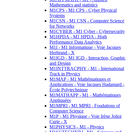
Mathematics and statistics
M1CPS - M1 CPS - Cyber Physical
Systems
M1CSN - M1 CSN - Computer Science
for Networks
M1CYBER - M1 Cyber - Cybersecurity
M1HPDA - M1 HPDA - High
Performance Data Analytics
M1I - M1 Informatique - Voie Jacques
Herbrand - X
M1IGD - M1 IGD - Interaction, Graphic
and Design
M1INTTRACPHY - M1 - International
Track in Physics
M1MAP - M1 Mathématiques et
Applications - Voie Jacques Hadamard -
École Polytechnique
M1MATHAPP - M1 - Mathématiques
Appliquées
M1MPRI - M1 MPRI - Foudations of
Computer Science
M1P - M1 Physique - Voie Irène Joliot
Curie - X
M1PHYSICS - M1 - Physics