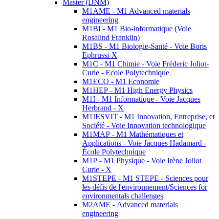
Master (DNM)
M1AME - M1 Advanced materials
engineering
M1BI - M1 Bio-informatique (Voie
Rosalind Franklin)
M1BS - M1 Biologie-Santé - Voie Boris
Ephrussi-X
M1C - M1 Chimie - Voie Fréderic Joliot-
Curie - Ecole Polytechnique
M1ECO - M1 Economie
M1HEP - M1 High Energy Physics
M1I - M1 Informatique - Voie Jacques
Herbrand - X
M1IESVIT - M1 Innovation, Entreprise, et
Société - Voie Innovation technologique
M1MAP - M1 Mathématiques et
Applications - Voie Jacques Hadamard -
École Polytechnique
M1P - M1 Physique - Voie Irène Joliot
Curie - X
M1STEPE - M1 STEPE - Sciences pour
les défis de l'environnement/Sciences for
environmentals challenges
M2AME - Advanced materials
engineering