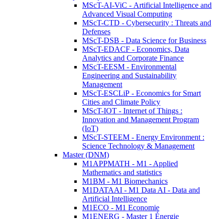
MScT-AI-ViC - Artificial Intelligence and
Advanced Visual Computing
MScT-CTD - Cybersecurity : Threats and
Defenses
MScT-DSB - Data Science for Business
MScT-EDACF - Economics, Data
Analytics and Corporate Finance
MScT-EESM - Environmental
Engineering and Sustainability
Management
MScT-ESCLiP - Economics for Smart
Cities and Climate Policy
MScT-IOT - Internet of Things :
Innovation and Management Program
(IoT)
MScT-STEEM - Energy Environment :
Science Technology & Management
Master (DNM)
M1APPMATH - M1 - Applied
Mathematics and statistics
M1BM - M1 Biomechanics
M1DATAAI - M1 Data AI - Data and
Artificial Intelligence
M1ECO - M1 Economie
M1ENERG - Master 1 Énergie