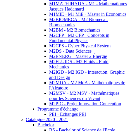
M1MATHJHADA - M1 - Mathematiques
Jacques Hadamard
M1MIE - M1 MiE - Master in Economics
M2BIOMECA - M2 Biomeca -
Biomechanics
M2BM - M2 Biomechanics
M2CFP - M2 CFP - Concepts in
Fundamental Physics
M2CPS - Cyber Physical System
M2DS - Data Sciences
M2ENERG - Master 2 Énergie
M2FLUIDS - M2 Fluids - Fluid
Mechanics
M2IGD - M2 IGD - Interaction, Graphic
and Design
M2MDA - M2 MdA - Mathématiques de
l'Aléatoire
M2MSV - M2 MSV - Mathématiques
pour les Sciences du Vivant
M2PIC - Projet Innovation Conception
Programme d'échange
PEI - Echanges PEI
Catalogue 2020 - 2021
Bachelor
BS - Bachelor of Science de l'Ecole