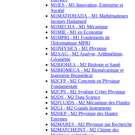
M1IES - M1 Innovation, Entreprise et
Société
M1MATHJHADA - M1 Mathématiques
Jacques Hadamard
M1MECHA - M1 Mécanique
M1MIE - M1 en Economie
M1MPRI - M1 Fondements de
l'Informatique MPRI
M1PHYSICS - M1 Physique
M2AAG - M2 Analyse, Arithmétique,
Géométrie
M2BIOHEA - M2 Biologie et Santé
M2BIOMECA - M2 Biomécanique et
Ingéniérie Biomédical
M2CFP - M2 Concepts en Physique
Fondamentale
M2CPS - M2 Système Cyber Physique
M2DS - M2 Data Science
M2FLUIDS - M2 Mécanique des Fluides
M2GI - M2 Grands Instruments
M2HEP - M2 Physique des Hautes
Energies
M2MARES - M2 Physique par Recherche
M2MATCHEINT - M2 Chimie des