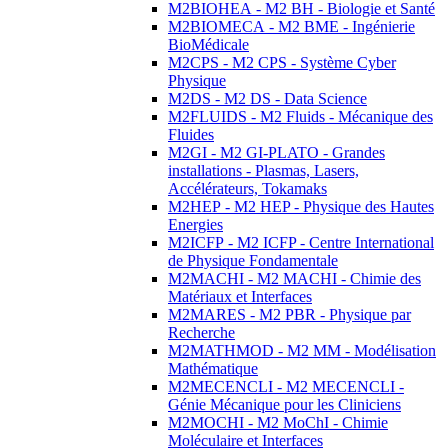
M2BIOHEA - M2 BH - Biologie et Santé
M2BIOMECA - M2 BME - Ingénierie
BioMédicale
M2CPS - M2 CPS - Système Cyber
Physique
M2DS - M2 DS - Data Science
M2FLUIDS - M2 Fluids - Mécanique des
Fluides
M2GI - M2 GI-PLATO - Grandes
installations - Plasmas, Lasers,
Accélérateurs, Tokamaks
M2HEP - M2 HEP - Physique des Hautes
Energies
M2ICFP - M2 ICFP - Centre International
de Physique Fondamentale
M2MACHI - M2 MACHI - Chimie des
Matériaux et Interfaces
M2MARES - M2 PBR - Physique par
Recherche
M2MATHMOD - M2 MM - Modélisation
Mathématique
M2MECENCLI - M2 MECENCLI -
Génie Mécanique pour les Cliniciens
M2MOCHI - M2 MoChI - Chimie
Moléculaire et Interfaces