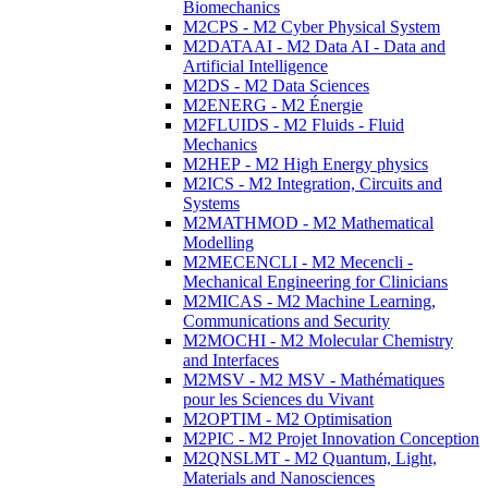
Biomechanics
M2CPS - M2 Cyber Physical System
M2DATAAI - M2 Data AI - Data and
Artificial Intelligence
M2DS - M2 Data Sciences
M2ENERG - M2 Énergie
M2FLUIDS - M2 Fluids - Fluid
Mechanics
M2HEP - M2 High Energy physics
M2ICS - M2 Integration, Circuits and
Systems
M2MATHMOD - M2 Mathematical
Modelling
M2MECENCLI - M2 Mecencli -
Mechanical Engineering for Clinicians
M2MICAS - M2 Machine Learning,
Communications and Security
M2MOCHI - M2 Molecular Chemistry
and Interfaces
M2MSV - M2 MSV - Mathématiques
pour les Sciences du Vivant
M2OPTIM - M2 Optimisation
M2PIC - M2 Projet Innovation Conception
M2QNSLMT - M2 Quantum, Light,
Materials and Nanosciences