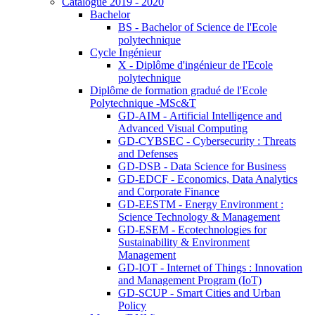
Catalogue 2019 - 2020
Bachelor
BS - Bachelor of Science de l'Ecole
polytechnique
Cycle Ingénieur
X - Diplôme d'ingénieur de l'Ecole
polytechnique
Diplôme de formation gradué de l'Ecole
Polytechnique -MSc&T
GD-AIM - Artificial Intelligence and
Advanced Visual Computing
GD-CYBSEC - Cybersecurity : Threats
and Defenses
GD-DSB - Data Science for Business
GD-EDCF - Economics, Data Analytics
and Corporate Finance
GD-EESTM - Energy Environment :
Science Technology & Management
GD-ESEM - Ecotechnologies for
Sustainability & Environment
Management
GD-IOT - Internet of Things : Innovation
and Management Program (IoT)
GD-SCUP - Smart Cities and Urban
Policy