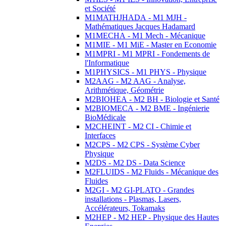
et Société
M1MATHJHADA - M1 MJH -
Mathématiques Jacques Hadamard
M1MECHA - M1 Mech - Mécanique
M1MIE - M1 MiE - Master en Economie
M1MPRI - M1 MPRI - Fondements de
l'Informatique
M1PHYSICS - M1 PHYS - Physique
M2AAG - M2 AAG - Analyse,
Arithmétique, Géométrie
M2BIOHEA - M2 BH - Biologie et Santé
M2BIOMECA - M2 BME - Ingénierie
BioMédicale
M2CHEINT - M2 CI - Chimie et
Interfaces
M2CPS - M2 CPS - Système Cyber
Physique
M2DS - M2 DS - Data Science
M2FLUIDS - M2 Fluids - Mécanique des
Fluides
M2GI - M2 GI-PLATO - Grandes
installations - Plasmas, Lasers,
Accélérateurs, Tokamaks
M2HEP - M2 HEP - Physique des Hautes