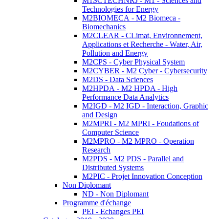
M1SCTECHNRJ - M1 - Sciences and
Technologies for Energy
M2BIOMECA - M2 Biomeca -
Biomechanics
M2CLEAR - CLimat, Environnement,
Applications et Recherche - Water, Air,
Pollution and Energy
M2CPS - Cyber Physical System
M2CYBER - M2 Cyber - Cybersecurity
M2DS - Data Sciences
M2HPDA - M2 HPDA - High
Performance Data Analytics
M2IGD - M2 IGD - Interaction, Graphic
and Design
M2MPRI - M2 MPRI - Foudations of
Computer Science
M2MPRO - M2 MPRO - Operation
Research
M2PDS - M2 PDS - Parallel and
Distributed Systems
M2PIC - Projet Innovation Conception
Non Diplomant
ND - Non Diplomant
Programme d'échange
PEI - Echanges PEI