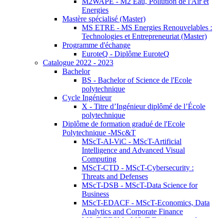
M2WAPE - M2 Eau, Pollution de l'Air et
Energies
Mastère spécialisé (Master)
MS ETRE - MS Energies Renouvelables :
Technologies et Entrepreneuriat (Master)
Programme d'échange
EuroteQ - Diplôme EuroteQ
Catalogue 2022 - 2023
Bachelor
BS - Bachelor of Science de l'Ecole
polytechnique
Cycle Ingénieur
X - Titre d’Ingénieur diplômé de l’École
polytechnique
Diplôme de formation gradué de l'Ecole
Polytechnique -MSc&T
MScT-AI-ViC - MScT-Artificial
Intelligence and Advanced Visual
Computing
MScT-CTD - MScT-Cybersecurity :
Threats and Defenses
MScT-DSB - MScT-Data Science for
Business
MScT-EDACF - MScT-Economics, Data
Analytics and Corporate Finance