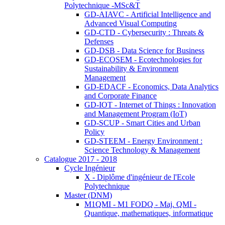
Polytechnique -MSc&T
GD-AIAVC - Artificial Intelligence and
Advanced Visual Computing
GD-CTD - Cybersecurity : Threats &
Defenses
GD-DSB - Data Science for Business
GD-ECOSEM - Ecotechnologies for
Sustainability & Environment
Management
GD-EDACF - Economics, Data Analytics
and Corporate Finance
GD-IOT - Internet of Things : Innovation
and Management Program (IoT)
GD-SCUP - Smart Cities and Urban
Policy
GD-STEEM - Energy Environment :
Science Technology & Management
Catalogue 2017 - 2018
Cycle Ingénieur
X - Diplôme d'ingénieur de l'Ecole
Polytechnique
Master (DNM)
M1QMI - M1 FODQ - Maj. QMI -
Quantique, mathematiques, informatique