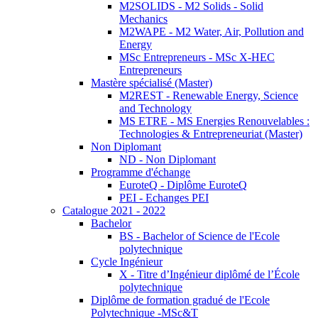
M2SOLIDS - M2 Solids - Solid
Mechanics
M2WAPE - M2 Water, Air, Pollution and
Energy
MSc Entrepreneurs - MSc X-HEC
Entrepreneurs
Mastère spécialisé (Master)
M2REST - Renewable Energy, Science
and Technology
MS ETRE - MS Energies Renouvelables :
Technologies & Entrepreneuriat (Master)
Non Diplomant
ND - Non Diplomant
Programme d'échange
EuroteQ - Diplôme EuroteQ
PEI - Echanges PEI
Catalogue 2021 - 2022
Bachelor
BS - Bachelor of Science de l'Ecole
polytechnique
Cycle Ingénieur
X - Titre d’Ingénieur diplômé de l’École
polytechnique
Diplôme de formation gradué de l'Ecole
Polytechnique -MSc&T