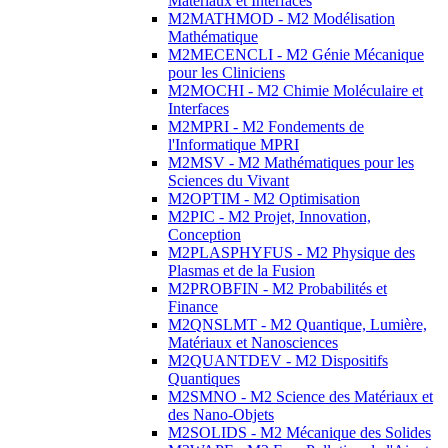
Matériaux et Interfaces
M2MATHMOD - M2 Modélisation
Mathématique
M2MECENCLI - M2 Génie Mécanique
pour les Cliniciens
M2MOCHI - M2 Chimie Moléculaire et
Interfaces
M2MPRI - M2 Fondements de
l'Informatique MPRI
M2MSV - M2 Mathématiques pour les
Sciences du Vivant
M2OPTIM - M2 Optimisation
M2PIC - M2 Projet, Innovation,
Conception
M2PLASPHYFUS - M2 Physique des
Plasmas et de la Fusion
M2PROBFIN - M2 Probabilités et
Finance
M2QNSLMT - M2 Quantique, Lumière,
Matériaux et Nanosciences
M2QUANTDEV - M2 Dispositifs
Quantiques
M2SMNO - M2 Science des Matériaux et
des Nano-Objets
M2SOLIDS - M2 Mécanique des Solides