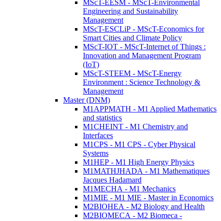
MScT-EESM - MScT-Environmental
Engineering and Sustainability
Management
MScT-ESCLiP - MScT-Economics for
Smart Cities and Climate Policy
MScT-IOT - MScT-Internet of Things :
Innovation and Management Program
(IoT)
MScT-STEEM - MScT-Energy
Environment : Science Technology &
Management
Master (DNM)
M1APPMATH - M1 Applied Mathematics
and statistics
M1CHEINT - M1 Chemistry and
Interfaces
M1CPS - M1 CPS - Cyber Physical
Systems
M1HEP - M1 High Energy Physics
M1MATHJHADA - M1 Mathematiques
Jacques Hadamard
M1MECHA - M1 Mechanics
M1MIE - M1 MIE - Master in Economics
M2BIOHEA - M2 Biology and Health
M2BIOMECA - M2 Biomeca -