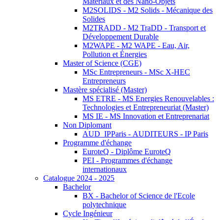
Matériaux et des Nano-Objets
M2SOLIDS - M2 Solids - Mécanique des
Solides
M2TRADD - M2 TraDD - Transport et
Développement Durable
M2WAPE - M2 WAPE - Eau, Air,
Pollution et Énergies
Master of Science (CGE)
MSc Entrepreneurs - MSc X-HEC
Entrepreneurs
Mastère spécialisé (Master)
MS ETRE - MS Energies Renouvelables :
Technologies et Entrepreneuriat (Master)
MS IE - MS Innovation et Entreprenariat
Non Diplomant
AUD_IPParis - AUDITEURS - IP Paris
Programme d'échange
EuroteQ - Diplôme EuroteQ
PEI - Programmes d'échange
internationaux
Catalogue 2024 - 2025
Bachelor
BX - Bachelor of Science de l'Ecole
polytechnique
Cycle Ingénieur