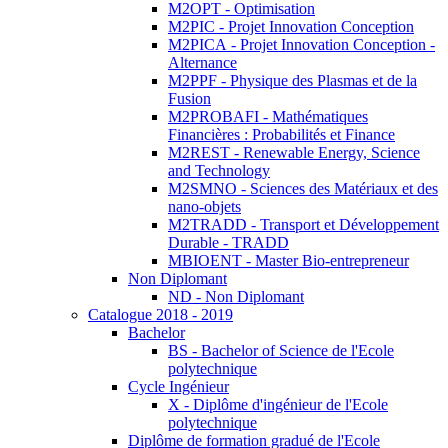
M2OPT - Optimisation
M2PIC - Projet Innovation Conception
M2PICA - Projet Innovation Conception -
Alternance
M2PPF - Physique des Plasmas et de la
Fusion
M2PROBAFI - Mathématiques
Financières : Probabilités et Finance
M2REST - Renewable Energy, Science
and Technology
M2SMNO - Sciences des Matériaux et des
nano-objets
M2TRADD - Transport et Développement
Durable - TRADD
MBIOENT - Master Bio-entrepreneur
Non Diplomant
ND - Non Diplomant
Catalogue 2018 - 2019
Bachelor
BS - Bachelor of Science de l'Ecole
polytechnique
Cycle Ingénieur
X - Diplôme d'ingénieur de l'Ecole
polytechnique
Diplôme de formation gradué de l'Ecole