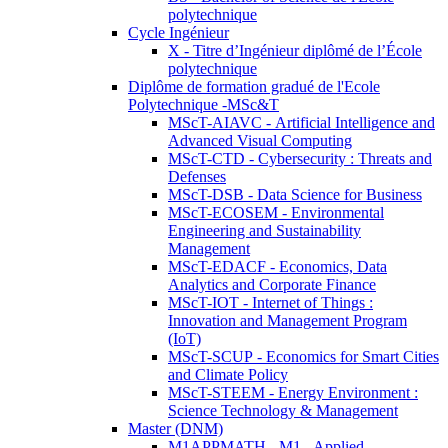
polytechnique
Cycle Ingénieur
X - Titre d’Ingénieur diplômé de l’École
polytechnique
Diplôme de formation gradué de l'Ecole
Polytechnique -MSc&T
MScT-AIAVC - Artificial Intelligence and
Advanced Visual Computing
MScT-CTD - Cybersecurity : Threats and
Defenses
MScT-DSB - Data Science for Business
MScT-ECOSEM - Environmental
Engineering and Sustainability
Management
MScT-EDACF - Economics, Data
Analytics and Corporate Finance
MScT-IOT - Internet of Things :
Innovation and Management Program
(IoT)
MScT-SCUP - Economics for Smart Cities
and Climate Policy
MScT-STEEM - Energy Environment :
Science Technology & Management
Master (DNM)
M1APPMATH - M1 - Applied