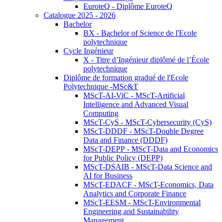
EuroteQ - Diplôme EuroteQ
Catalogue 2025 - 2026
Bachelor
BX - Bachelor of Science de l'Ecole
polytechnique
Cycle Ingénieur
X - Titre d’Ingénieur diplômé de l’École
polytechnique
Diplôme de formation gradué de l'Ecole
Polytechnique -MSc&T
MScT-AI-ViC - MScT-Artificial
Intelligence and Advanced Visual
Computing
MScT-CyS - MScT-Cybersecurity (CyS)
MScT-DDDF - MScT-Double Degree
Data and Finance (DDDF)
MScT-DEPP - MScT-Data and Economics
for Public Policy (DEPP)
MScT-DSAIB - MScT-Data Science and
AI for Business
MScT-EDACF - MScT-Economics, Data
Analytics and Corporate Finance
MScT-EESM - MScT-Environmental
Engineering and Sustainability
Management