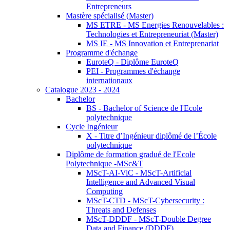
Entrepreneurs
Mastère spécialisé (Master)
MS ETRE - MS Energies Renouvelables :
Technologies et Entrepreneuriat (Master)
MS IE - MS Innovation et Entreprenariat
Programme d'échange
EuroteQ - Diplôme EuroteQ
PEI - Programmes d'échange
internationaux
Catalogue 2023 - 2024
Bachelor
BS - Bachelor of Science de l'Ecole
polytechnique
Cycle Ingénieur
X - Titre d’Ingénieur diplômé de l’École
polytechnique
Diplôme de formation gradué de l'Ecole
Polytechnique -MSc&T
MScT-AI-ViC - MScT-Artificial
Intelligence and Advanced Visual
Computing
MScT-CTD - MScT-Cybersecurity :
Threats and Defenses
MScT-DDDF - MScT-Double Degree
Data and Finance (DDDF)