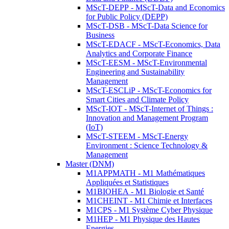
MScT-DEPP - MScT-Data and Economics
for Public Policy (DEPP)
MScT-DSB - MScT-Data Science for
Business
MScT-EDACF - MScT-Economics, Data
Analytics and Corporate Finance
MScT-EESM - MScT-Environmental
Engineering and Sustainability
Management
MScT-ESCLiP - MScT-Economics for
Smart Cities and Climate Policy
MScT-IOT - MScT-Internet of Things :
Innovation and Management Program
(IoT)
MScT-STEEM - MScT-Energy
Environment : Science Technology &
Management
Master (DNM)
M1APPMATH - M1 Mathématiques
Appliquées et Statistiques
M1BIOHEA - M1 Biologie et Santé
M1CHEINT - M1 Chimie et Interfaces
M1CPS - M1 Système Cyber Physique
M1HEP - M1 Physique des Hautes
Energies