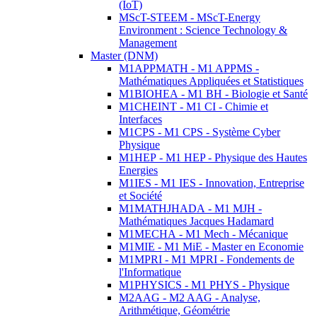
(IoT)
MScT-STEEM - MScT-Energy
Environment : Science Technology &
Management
Master (DNM)
M1APPMATH - M1 APPMS -
Mathématiques Appliquées et Statistiques
M1BIOHEA - M1 BH - Biologie et Santé
M1CHEINT - M1 CI - Chimie et
Interfaces
M1CPS - M1 CPS - Système Cyber
Physique
M1HEP - M1 HEP - Physique des Hautes
Energies
M1IES - M1 IES - Innovation, Entreprise
et Société
M1MATHJHADA - M1 MJH -
Mathématiques Jacques Hadamard
M1MECHA - M1 Mech - Mécanique
M1MIE - M1 MiE - Master en Economie
M1MPRI - M1 MPRI - Fondements de
l'Informatique
M1PHYSICS - M1 PHYS - Physique
M2AAG - M2 AAG - Analyse,
Arithmétique, Géométrie