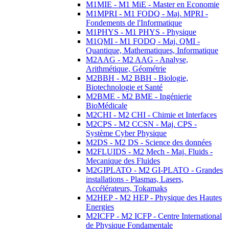
M1MIE - M1 MiE - Master en Economie
M1MPRI - M1 FODQ - Maj. MPRI -
Fondements de l'Informatique
M1PHYS - M1 PHYS - Physique
M1QMI - M1 FODQ - Maj. QMI -
Quantique, Mathematiques, Informatique
M2AAG - M2 AAG - Analyse,
Arithmétique, Géométrie
M2BBH - M2 BBH - Biologie,
Biotechnologie et Santé
M2BME - M2 BME - Ingénierie
BioMédicale
M2CHI - M2 CHI - Chimie et Interfaces
M2CPS - M2 CCSN - Maj. CPS -
Système Cyber Physique
M2DS - M2 DS - Science des données
M2FLUIDS - M2 Mech - Maj. Fluids -
Mecanique des Fluides
M2GIPLATO - M2 GI-PLATO - Grandes
installations - Plasmas, Lasers,
Accélérateurs, Tokamaks
M2HEP - M2 HEP - Physique des Hautes
Energies
M2ICFP - M2 ICFP - Centre International
de Physique Fondamentale