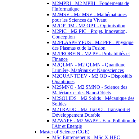
M2MPRI - M2 MPRI - Fondements de
l'Informatique
M2MSV - M2 MSV - Mathématiques
pour les Sciences du Vivant
M2OPTIM - M2 OPT - Optimisation
M2PIC - M2 PIC - Projet, Innovation,
Conception
M2PLASPHYFUS - M2 PPF - Physique
des Plasmas et de la Fusion
M2PROBFIN - M2 PF - Probabilités et
Finance
M2QLMN - M2 QLMN - Quantique,
Lumière, Matériaux et Nanosciences
M2QUANTDEV - M2 QD - Dispositifs
Quantiques
M2SMNO - M2 SMNO - Science des
Matériaux et des Nano-Objets
M2SOLIDS - M2 Solids - Mécanique des
Solides
M2TRADD - M2 TraDD - Transport et
Développement Durable
M2WAPE - M2 WAPE - Eau, Pollution de
l'Air et Energie
Master of Science (CGE)
MSc Entrepreneurs - MSc X-HEC