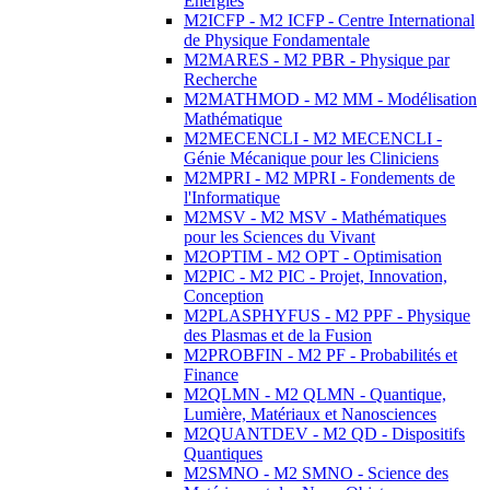
Energies
M2ICFP - M2 ICFP - Centre International
de Physique Fondamentale
M2MARES - M2 PBR - Physique par
Recherche
M2MATHMOD - M2 MM - Modélisation
Mathématique
M2MECENCLI - M2 MECENCLI -
Génie Mécanique pour les Cliniciens
M2MPRI - M2 MPRI - Fondements de
l'Informatique
M2MSV - M2 MSV - Mathématiques
pour les Sciences du Vivant
M2OPTIM - M2 OPT - Optimisation
M2PIC - M2 PIC - Projet, Innovation,
Conception
M2PLASPHYFUS - M2 PPF - Physique
des Plasmas et de la Fusion
M2PROBFIN - M2 PF - Probabilités et
Finance
M2QLMN - M2 QLMN - Quantique,
Lumière, Matériaux et Nanosciences
M2QUANTDEV - M2 QD - Dispositifs
Quantiques
M2SMNO - M2 SMNO - Science des