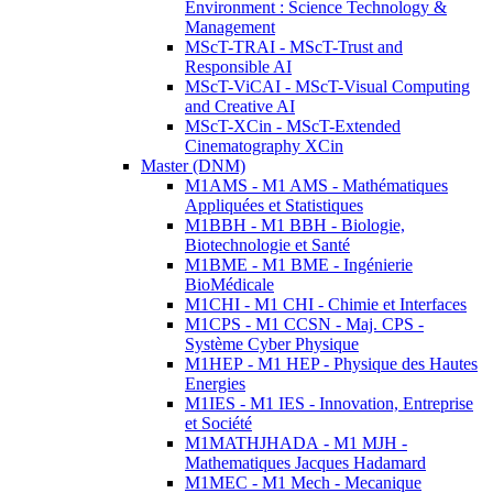
Environment : Science Technology &
Management
MScT-TRAI - MScT-Trust and
Responsible AI
MScT-ViCAI - MScT-Visual Computing
and Creative AI
MScT-XCin - MScT-Extended
Cinematography XCin
Master (DNM)
M1AMS - M1 AMS - Mathématiques
Appliquées et Statistiques
M1BBH - M1 BBH - Biologie,
Biotechnologie et Santé
M1BME - M1 BME - Ingénierie
BioMédicale
M1CHI - M1 CHI - Chimie et Interfaces
M1CPS - M1 CCSN - Maj. CPS -
Système Cyber Physique
M1HEP - M1 HEP - Physique des Hautes
Energies
M1IES - M1 IES - Innovation, Entreprise
et Société
M1MATHJHADA - M1 MJH -
Mathematiques Jacques Hadamard
M1MEC - M1 Mech - Mecanique