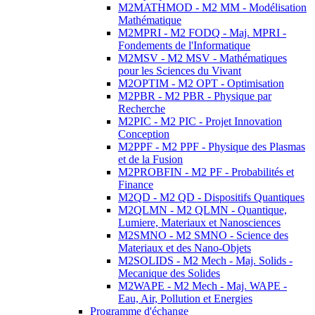
M2MATHMOD - M2 MM - Modélisation
Mathématique
M2MPRI - M2 FODQ - Maj. MPRI -
Fondements de l'Informatique
M2MSV - M2 MSV - Mathématiques
pour les Sciences du Vivant
M2OPTIM - M2 OPT - Optimisation
M2PBR - M2 PBR - Physique par
Recherche
M2PIC - M2 PIC - Projet Innovation
Conception
M2PPF - M2 PPF - Physique des Plasmas
et de la Fusion
M2PROBFIN - M2 PF - Probabilités et
Finance
M2QD - M2 QD - Dispositifs Quantiques
M2QLMN - M2 QLMN - Quantique,
Lumiere, Materiaux et Nanosciences
M2SMNO - M2 SMNO - Science des
Materiaux et des Nano-Objets
M2SOLIDS - M2 Mech - Maj. Solids -
Mecanique des Solides
M2WAPE - M2 Mech - Maj. WAPE -
Eau, Air, Pollution et Energies
Programme d'échange