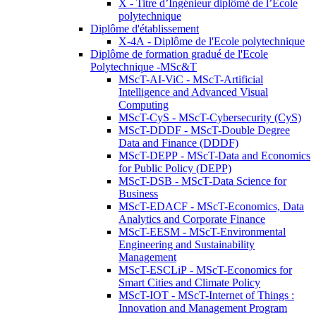
X - Titre d’Ingénieur diplômé de l’École
polytechnique
Diplôme d'établissement
X-4A - Diplôme de l'Ecole polytechnique
Diplôme de formation gradué de l'Ecole
Polytechnique -MSc&T
MScT-AI-ViC - MScT-Artificial
Intelligence and Advanced Visual
Computing
MScT-CyS - MScT-Cybersecurity (CyS)
MScT-DDDF - MScT-Double Degree
Data and Finance (DDDF)
MScT-DEPP - MScT-Data and Economics
for Public Policy (DEPP)
MScT-DSB - MScT-Data Science for
Business
MScT-EDACF - MScT-Economics, Data
Analytics and Corporate Finance
MScT-EESM - MScT-Environmental
Engineering and Sustainability
Management
MScT-ESCLiP - MScT-Economics for
Smart Cities and Climate Policy
MScT-IOT - MScT-Internet of Things :
Innovation and Management Program