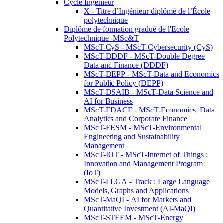
Cycle Ingénieur
X - Titre d’Ingénieur diplômé de l’École
polytechnique
Diplôme de formation gradué de l'Ecole
Polytechnique -MSc&T
MScT-CyS - MScT-Cybersecurity (CyS)
MScT-DDDF - MScT-Double Degree
Data and Finance (DDDF)
MScT-DEPP - MScT-Data and Economics
for Public Policy (DEPP)
MScT-DSAIB - MScT-Data Science and
AI for Business
MScT-EDACF - MScT-Economics, Data
Analytics and Corporate Finance
MScT-EESM - MScT-Environmental
Engineering and Sustainability
Management
MScT-IOT - MScT-Internet of Things :
Innovation and Management Program
(IoT)
MScT-LLGA - Track : Large Language
Models, Graphs and Applications
MScT-MaQI - AI for Markets and
Quantitative Investment (AI-MaQI)
MScT-STEEM - MScT-Energy