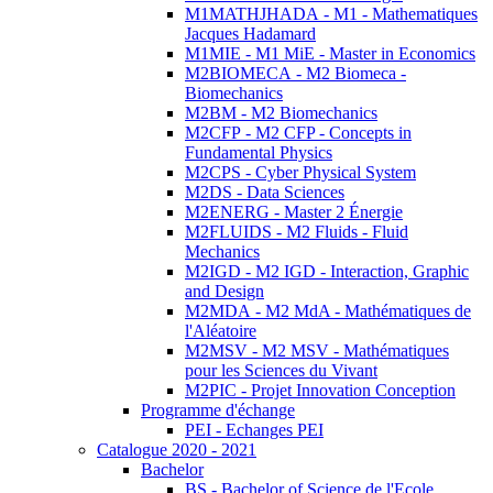
M1MATHJHADA - M1 - Mathematiques
Jacques Hadamard
M1MIE - M1 MiE - Master in Economics
M2BIOMECA - M2 Biomeca -
Biomechanics
M2BM - M2 Biomechanics
M2CFP - M2 CFP - Concepts in
Fundamental Physics
M2CPS - Cyber Physical System
M2DS - Data Sciences
M2ENERG - Master 2 Énergie
M2FLUIDS - M2 Fluids - Fluid
Mechanics
M2IGD - M2 IGD - Interaction, Graphic
and Design
M2MDA - M2 MdA - Mathématiques de
l'Aléatoire
M2MSV - M2 MSV - Mathématiques
pour les Sciences du Vivant
M2PIC - Projet Innovation Conception
Programme d'échange
PEI - Echanges PEI
Catalogue 2020 - 2021
Bachelor
BS - Bachelor of Science de l'Ecole