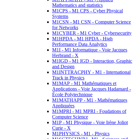
Mathematics and statistics
M1CPS - M1 CPS - Cyber Physical
Systems
M1CSN - M1 CSN - Computer Science
for Networks
M1CYBER - M1 Cyber - Cybersecurity
M1HPDA - M1 HPDA - High
Performance Data Analytics
M1I - M1 Informatique - Voie Jacques
Herbrand - X
M1IGD - M1 IGD - Interaction, Graphic
and Design
M1INTTRACPHY - M1 - International
Track in Physics
M1MAP - M1 Mathématiques et
Applications - Voie Jacques Hadamard -
École Polytechnique
M1MATHAPP - M1 - Mathématiques
Appliquées
M1MPRI - M1 MPRI - Foudations of
Computer Science
M1P - M1 Physique - Voie Irène Joliot
Curie - X
M1PHYSICS - M1 - Physics