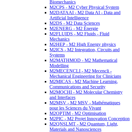
Biomechanics
M2CPS - M2 Cyber Physical System
M2DATAAI - M2 Data AI - Data and
Artificial Intelligence
M2DS - M2 Data Sciences
M2ENERG - M2 Énergie
M2FLUIDS - M2 Fluids - Fluid
Mechanics
M2HEP - M2 High Energy physics
M2ICS - M2 Integration, Circuits and
Systems
M2MATHMOD - M2 Mathematical
Modelling
M2MECENCLI - M2 Mecencli -
Mechanical Engineering for Clinicians
M2MICAS - M2 Machine Learning,
Communications and Security
M2MOCHI - M2 Molecular Chemistry
and Interfaces
M2MSV - M2 MSV - Mathématiques
pour les Sciences du Vivant
M2OPTIM - M2 Optimisation
M2PIC - M2 Projet Innovation Conception
M2QNSLMT - M2 Quantum, Light,
Materials and Nanosciences