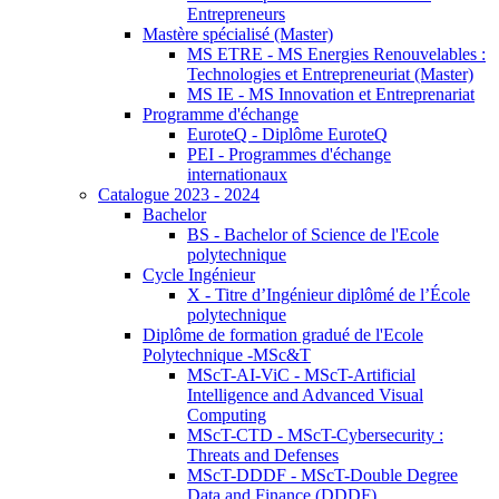
Entrepreneurs
Mastère spécialisé (Master)
MS ETRE - MS Energies Renouvelables :
Technologies et Entrepreneuriat (Master)
MS IE - MS Innovation et Entreprenariat
Programme d'échange
EuroteQ - Diplôme EuroteQ
PEI - Programmes d'échange
internationaux
Catalogue 2023 - 2024
Bachelor
BS - Bachelor of Science de l'Ecole
polytechnique
Cycle Ingénieur
X - Titre d’Ingénieur diplômé de l’École
polytechnique
Diplôme de formation gradué de l'Ecole
Polytechnique -MSc&T
MScT-AI-ViC - MScT-Artificial
Intelligence and Advanced Visual
Computing
MScT-CTD - MScT-Cybersecurity :
Threats and Defenses
MScT-DDDF - MScT-Double Degree
Data and Finance (DDDF)