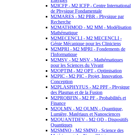
Energies
M2ICFP - M2 ICFP - Centre International
de Physique Fondamentale
M2MARES - M2 PBR - Physique par
Recherche
M2MATHMOD - M2 MM - Modélisation
Mathématique
M2MECENCLI - M2 MECENCLI -
Génie Mécanique pour les Cliniciens
M2MPRI - M2 MPRI - Fondements de
l'Informatique
M2MSV - M2 MSV - Mathématiques
pour les Sciences du Vivant
M2OPTIM - M2 OPT - Optimisation
M2PIC - M2 PIC - Projet, Innovation,
Conception
M2PLASPHYFUS - M2 PPF - Physique
des Plasmas et de la Fusion
M2PROBFIN - M2 PF - Probabilités et
Finance
M2QLMN - M2 QLMN - Quantique,
Lumière, Matériaux et Nanosciences
M2QUANTDEV - M2 QD - Dispositifs
Quantiques
M2SMNO - M2 SMNO - Science des