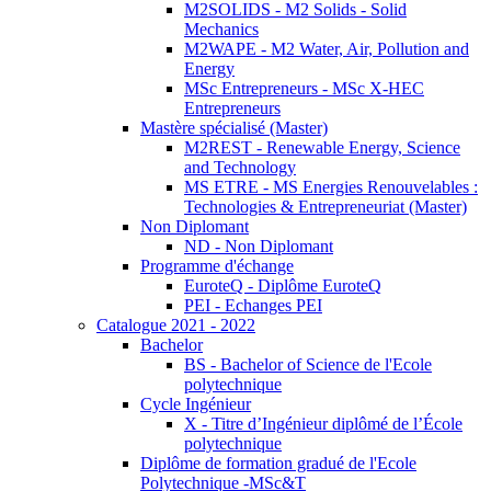
M2SOLIDS - M2 Solids - Solid
Mechanics
M2WAPE - M2 Water, Air, Pollution and
Energy
MSc Entrepreneurs - MSc X-HEC
Entrepreneurs
Mastère spécialisé (Master)
M2REST - Renewable Energy, Science
and Technology
MS ETRE - MS Energies Renouvelables :
Technologies & Entrepreneuriat (Master)
Non Diplomant
ND - Non Diplomant
Programme d'échange
EuroteQ - Diplôme EuroteQ
PEI - Echanges PEI
Catalogue 2021 - 2022
Bachelor
BS - Bachelor of Science de l'Ecole
polytechnique
Cycle Ingénieur
X - Titre d’Ingénieur diplômé de l’École
polytechnique
Diplôme de formation gradué de l'Ecole
Polytechnique -MSc&T