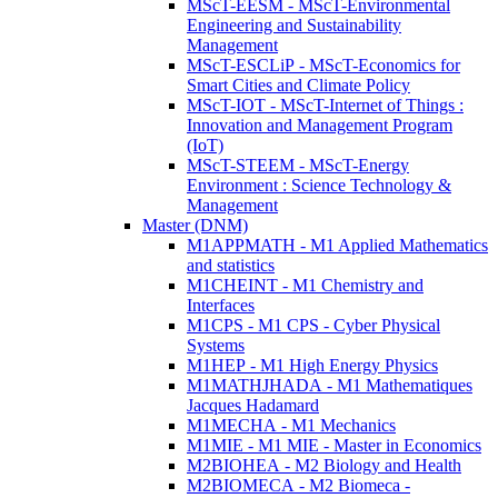
MScT-EESM - MScT-Environmental
Engineering and Sustainability
Management
MScT-ESCLiP - MScT-Economics for
Smart Cities and Climate Policy
MScT-IOT - MScT-Internet of Things :
Innovation and Management Program
(IoT)
MScT-STEEM - MScT-Energy
Environment : Science Technology &
Management
Master (DNM)
M1APPMATH - M1 Applied Mathematics
and statistics
M1CHEINT - M1 Chemistry and
Interfaces
M1CPS - M1 CPS - Cyber Physical
Systems
M1HEP - M1 High Energy Physics
M1MATHJHADA - M1 Mathematiques
Jacques Hadamard
M1MECHA - M1 Mechanics
M1MIE - M1 MIE - Master in Economics
M2BIOHEA - M2 Biology and Health
M2BIOMECA - M2 Biomeca -