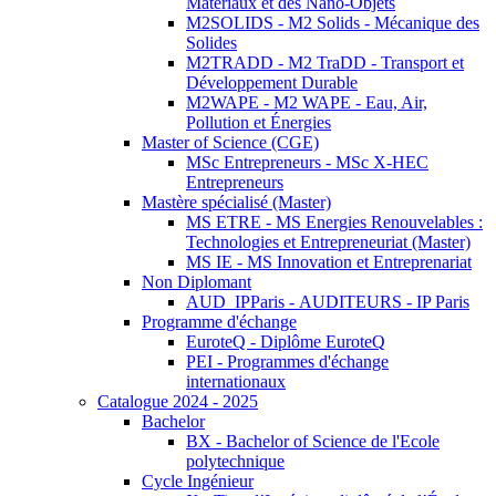
Matériaux et des Nano-Objets
M2SOLIDS - M2 Solids - Mécanique des
Solides
M2TRADD - M2 TraDD - Transport et
Développement Durable
M2WAPE - M2 WAPE - Eau, Air,
Pollution et Énergies
Master of Science (CGE)
MSc Entrepreneurs - MSc X-HEC
Entrepreneurs
Mastère spécialisé (Master)
MS ETRE - MS Energies Renouvelables :
Technologies et Entrepreneuriat (Master)
MS IE - MS Innovation et Entreprenariat
Non Diplomant
AUD_IPParis - AUDITEURS - IP Paris
Programme d'échange
EuroteQ - Diplôme EuroteQ
PEI - Programmes d'échange
internationaux
Catalogue 2024 - 2025
Bachelor
BX - Bachelor of Science de l'Ecole
polytechnique
Cycle Ingénieur