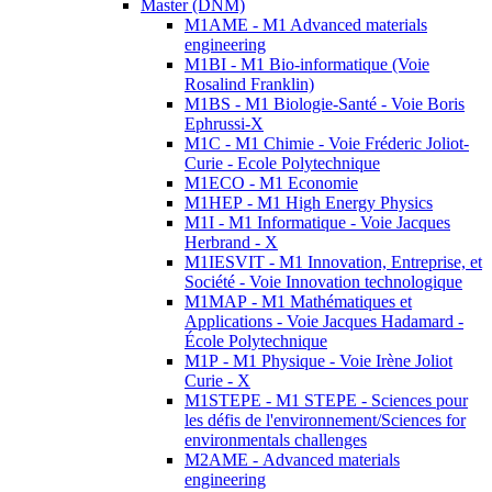
Master (DNM)
M1AME - M1 Advanced materials
engineering
M1BI - M1 Bio-informatique (Voie
Rosalind Franklin)
M1BS - M1 Biologie-Santé - Voie Boris
Ephrussi-X
M1C - M1 Chimie - Voie Fréderic Joliot-
Curie - Ecole Polytechnique
M1ECO - M1 Economie
M1HEP - M1 High Energy Physics
M1I - M1 Informatique - Voie Jacques
Herbrand - X
M1IESVIT - M1 Innovation, Entreprise, et
Société - Voie Innovation technologique
M1MAP - M1 Mathématiques et
Applications - Voie Jacques Hadamard -
École Polytechnique
M1P - M1 Physique - Voie Irène Joliot
Curie - X
M1STEPE - M1 STEPE - Sciences pour
les défis de l'environnement/Sciences for
environmentals challenges
M2AME - Advanced materials
engineering