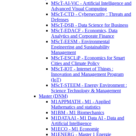
MScT-AI-ViC - Artificial Intelligence and
Advanced Visual Computing
MScT-CTD - Cybersecurity : Threats and
Defenses
MScT-DSB - Data Science for Business
MScT-EDACF - Economics, Data
Analytics and Corporate Finance
MScT-EESM - Environmental
Engineering and Sustainability
Management
MScT-ESCLiP - Economics for Smart
Cities and Climate Policy
MScT-IOT - Internet of Things :
Innovation and Management Program
(IoT)
MScT-STEEM - Energy Environment :
Science Technology & Management
Master (DNM)
M1APPMATH - M1 - Applied
Mathematics and statistics
M1BM - M1 Biomechanics
M1DATAAI - M1 Data AI - Data and
Artificial Intelligence
M1ECO - M1 Economie
M1ENERG - Master 1 Énergie