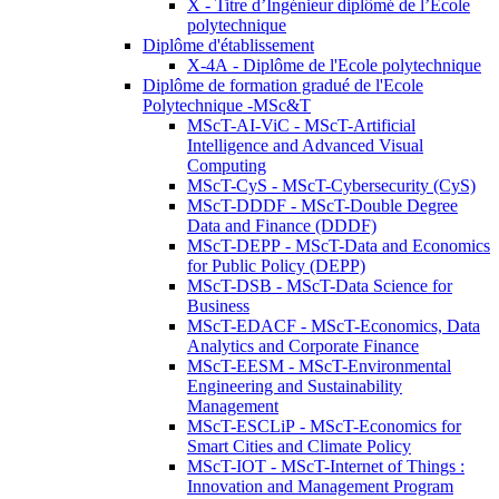
X - Titre d’Ingénieur diplômé de l’École
polytechnique
Diplôme d'établissement
X-4A - Diplôme de l'Ecole polytechnique
Diplôme de formation gradué de l'Ecole
Polytechnique -MSc&T
MScT-AI-ViC - MScT-Artificial
Intelligence and Advanced Visual
Computing
MScT-CyS - MScT-Cybersecurity (CyS)
MScT-DDDF - MScT-Double Degree
Data and Finance (DDDF)
MScT-DEPP - MScT-Data and Economics
for Public Policy (DEPP)
MScT-DSB - MScT-Data Science for
Business
MScT-EDACF - MScT-Economics, Data
Analytics and Corporate Finance
MScT-EESM - MScT-Environmental
Engineering and Sustainability
Management
MScT-ESCLiP - MScT-Economics for
Smart Cities and Climate Policy
MScT-IOT - MScT-Internet of Things :
Innovation and Management Program