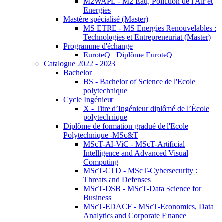
M2WAPE - M2 Eau, Pollution de l'Air et
Energies
Mastère spécialisé (Master)
MS ETRE - MS Energies Renouvelables :
Technologies et Entrepreneuriat (Master)
Programme d'échange
EuroteQ - Diplôme EuroteQ
Catalogue 2022 - 2023
Bachelor
BS - Bachelor of Science de l'Ecole
polytechnique
Cycle Ingénieur
X - Titre d’Ingénieur diplômé de l’École
polytechnique
Diplôme de formation gradué de l'Ecole
Polytechnique -MSc&T
MScT-AI-ViC - MScT-Artificial
Intelligence and Advanced Visual
Computing
MScT-CTD - MScT-Cybersecurity :
Threats and Defenses
MScT-DSB - MScT-Data Science for
Business
MScT-EDACF - MScT-Economics, Data
Analytics and Corporate Finance