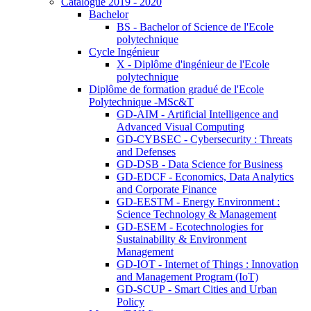
Catalogue 2019 - 2020
Bachelor
BS - Bachelor of Science de l'Ecole
polytechnique
Cycle Ingénieur
X - Diplôme d'ingénieur de l'Ecole
polytechnique
Diplôme de formation gradué de l'Ecole
Polytechnique -MSc&T
GD-AIM - Artificial Intelligence and
Advanced Visual Computing
GD-CYBSEC - Cybersecurity : Threats
and Defenses
GD-DSB - Data Science for Business
GD-EDCF - Economics, Data Analytics
and Corporate Finance
GD-EESTM - Energy Environment :
Science Technology & Management
GD-ESEM - Ecotechnologies for
Sustainability & Environment
Management
GD-IOT - Internet of Things : Innovation
and Management Program (IoT)
GD-SCUP - Smart Cities and Urban
Policy