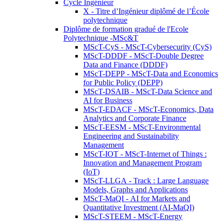
Cycle Ingénieur
X - Titre d’Ingénieur diplômé de l’École
polytechnique
Diplôme de formation gradué de l'Ecole
Polytechnique -MSc&T
MScT-CyS - MScT-Cybersecurity (CyS)
MScT-DDDF - MScT-Double Degree
Data and Finance (DDDF)
MScT-DEPP - MScT-Data and Economics
for Public Policy (DEPP)
MScT-DSAIB - MScT-Data Science and
AI for Business
MScT-EDACF - MScT-Economics, Data
Analytics and Corporate Finance
MScT-EESM - MScT-Environmental
Engineering and Sustainability
Management
MScT-IOT - MScT-Internet of Things :
Innovation and Management Program
(IoT)
MScT-LLGA - Track : Large Language
Models, Graphs and Applications
MScT-MaQI - AI for Markets and
Quantitative Investment (AI-MaQI)
MScT-STEEM - MScT-Energy