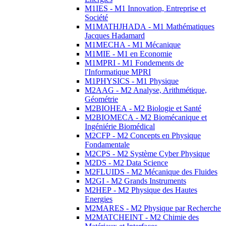
M1IES - M1 Innovation, Entreprise et
Société
M1MATHJHADA - M1 Mathématiques
Jacques Hadamard
M1MECHA - M1 Mécanique
M1MIE - M1 en Economie
M1MPRI - M1 Fondements de
l'Informatique MPRI
M1PHYSICS - M1 Physique
M2AAG - M2 Analyse, Arithmétique,
Géométrie
M2BIOHEA - M2 Biologie et Santé
M2BIOMECA - M2 Biomécanique et
Ingéniérie Biomédical
M2CFP - M2 Concepts en Physique
Fondamentale
M2CPS - M2 Système Cyber Physique
M2DS - M2 Data Science
M2FLUIDS - M2 Mécanique des Fluides
M2GI - M2 Grands Instruments
M2HEP - M2 Physique des Hautes
Energies
M2MARES - M2 Physique par Recherche
M2MATCHEINT - M2 Chimie des