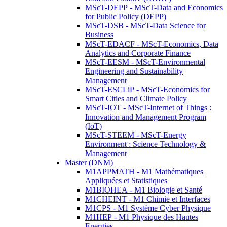
MScT-DEPP - MScT-Data and Economics
for Public Policy (DEPP)
MScT-DSB - MScT-Data Science for
Business
MScT-EDACF - MScT-Economics, Data
Analytics and Corporate Finance
MScT-EESM - MScT-Environmental
Engineering and Sustainability
Management
MScT-ESCLiP - MScT-Economics for
Smart Cities and Climate Policy
MScT-IOT - MScT-Internet of Things :
Innovation and Management Program
(IoT)
MScT-STEEM - MScT-Energy
Environment : Science Technology &
Management
Master (DNM)
M1APPMATH - M1 Mathématiques
Appliquées et Statistiques
M1BIOHEA - M1 Biologie et Santé
M1CHEINT - M1 Chimie et Interfaces
M1CPS - M1 Système Cyber Physique
M1HEP - M1 Physique des Hautes
Energies