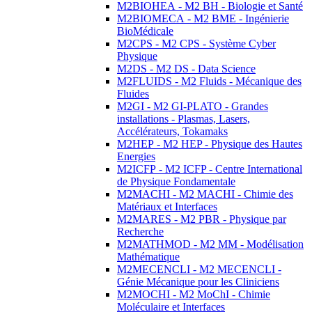
M2BIOHEA - M2 BH - Biologie et Santé
M2BIOMECA - M2 BME - Ingénierie
BioMédicale
M2CPS - M2 CPS - Système Cyber
Physique
M2DS - M2 DS - Data Science
M2FLUIDS - M2 Fluids - Mécanique des
Fluides
M2GI - M2 GI-PLATO - Grandes
installations - Plasmas, Lasers,
Accélérateurs, Tokamaks
M2HEP - M2 HEP - Physique des Hautes
Energies
M2ICFP - M2 ICFP - Centre International
de Physique Fondamentale
M2MACHI - M2 MACHI - Chimie des
Matériaux et Interfaces
M2MARES - M2 PBR - Physique par
Recherche
M2MATHMOD - M2 MM - Modélisation
Mathématique
M2MECENCLI - M2 MECENCLI -
Génie Mécanique pour les Cliniciens
M2MOCHI - M2 MoChI - Chimie
Moléculaire et Interfaces