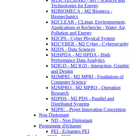
M1SCTECHNRJ - M1 - Sciences and
Technologies for Energy
M2BIOMECA - M2 Biomeca -
Biomechanics
M2CLEAR - CLimat, Environnement,
Applications et Recherche - Water, Air,
Pollution and Energy
M2CPS - Cyber Physical System
M2CYBER - M2 Cyber - Cybersecurity
M2DS - Data Sciences
M2HPDA - M2 HPDA - High
Performance Data Analytics
M2IGD - M2 IGD - Interaction, Graphic
and Design
M2MPRI - M2 MPRI - Foudations of
Computer Science
M2MPRO - M2 MPRO - Operation
Research
M2PDS - M2 PDS - Parallel and
Distributed Systems
M2PIC - Projet Innovation Conception
Non Diplomant
ND - Non Diplomant
Programme d'échange
PEI - Echanges PEI