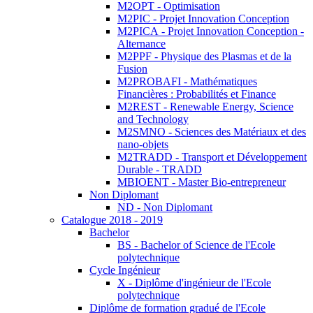
M2OPT - Optimisation
M2PIC - Projet Innovation Conception
M2PICA - Projet Innovation Conception -
Alternance
M2PPF - Physique des Plasmas et de la
Fusion
M2PROBAFI - Mathématiques
Financières : Probabilités et Finance
M2REST - Renewable Energy, Science
and Technology
M2SMNO - Sciences des Matériaux et des
nano-objets
M2TRADD - Transport et Développement
Durable - TRADD
MBIOENT - Master Bio-entrepreneur
Non Diplomant
ND - Non Diplomant
Catalogue 2018 - 2019
Bachelor
BS - Bachelor of Science de l'Ecole
polytechnique
Cycle Ingénieur
X - Diplôme d'ingénieur de l'Ecole
polytechnique
Diplôme de formation gradué de l'Ecole