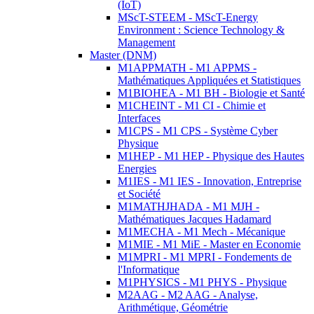
(IoT)
MScT-STEEM - MScT-Energy
Environment : Science Technology &
Management
Master (DNM)
M1APPMATH - M1 APPMS -
Mathématiques Appliquées et Statistiques
M1BIOHEA - M1 BH - Biologie et Santé
M1CHEINT - M1 CI - Chimie et
Interfaces
M1CPS - M1 CPS - Système Cyber
Physique
M1HEP - M1 HEP - Physique des Hautes
Energies
M1IES - M1 IES - Innovation, Entreprise
et Société
M1MATHJHADA - M1 MJH -
Mathématiques Jacques Hadamard
M1MECHA - M1 Mech - Mécanique
M1MIE - M1 MiE - Master en Economie
M1MPRI - M1 MPRI - Fondements de
l'Informatique
M1PHYSICS - M1 PHYS - Physique
M2AAG - M2 AAG - Analyse,
Arithmétique, Géométrie