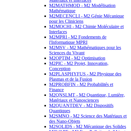
Matériaux et Interfaces
M2MATHMOD - M2 Modélisation
Mathématique
M2MECENCLI - M2 Génie Mécanique
pour les Cliniciens
M2MOCHI - M2 Chimie Moléculaire et
Interfaces
M2MPRI - M2 Fondements de
l'Informatique MPRI
M2MSV - M2 Mathématiques pour les
Sciences du Vivant
M2OPTIM - M2 Optimisation
M2PIC - M2 Projet, Innovation,
Conception
M2PLASPHYFUS - M2 Physique des
Plasmas et de la Fusion
M2PROBFIN - M2 Probabilités et
Finance
M2QNSLMT - M2 Quantique, Lumière,
Matériaux et Nanosciences
M2QUANTDEV - M2 Dispositifs
Quantiques
M2SMNO - M2 Science des Matériaux et
des Nano-Objets
M2SOLIDS - M2 Mécanique des Solides