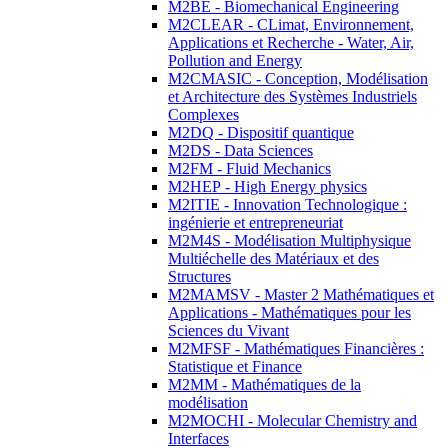
M2BE - Biomechanical Engineering
M2CLEAR - CLimat, Environnement,
Applications et Recherche - Water, Air,
Pollution and Energy
M2CMASIC - Conception, Modélisation
et Architecture des Systèmes Industriels
Complexes
M2DQ - Dispositif quantique
M2DS - Data Sciences
M2FM - Fluid Mechanics
M2HEP - High Energy physics
M2ITIE - Innovation Technologique :
ingénierie et entrepreneuriat
M2M4S - Modélisation Multiphysique
Multiéchelle des Matériaux et des
Structures
M2MAMSV - Master 2 Mathématiques et
Applications - Mathématiques pour les
Sciences du Vivant
M2MFSF - Mathématiques Financières :
Statistique et Finance
M2MM - Mathématiques de la
modélisation
M2MOCHI - Molecular Chemistry and
Interfaces