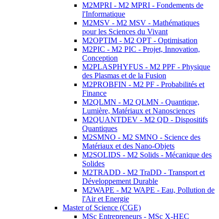
M2MPRI - M2 MPRI - Fondements de
l'Informatique
M2MSV - M2 MSV - Mathématiques
pour les Sciences du Vivant
M2OPTIM - M2 OPT - Optimisation
M2PIC - M2 PIC - Projet, Innovation,
Conception
M2PLASPHYFUS - M2 PPF - Physique
des Plasmas et de la Fusion
M2PROBFIN - M2 PF - Probabilités et
Finance
M2QLMN - M2 QLMN - Quantique,
Lumière, Matériaux et Nanosciences
M2QUANTDEV - M2 QD - Dispositifs
Quantiques
M2SMNO - M2 SMNO - Science des
Matériaux et des Nano-Objets
M2SOLIDS - M2 Solids - Mécanique des
Solides
M2TRADD - M2 TraDD - Transport et
Développement Durable
M2WAPE - M2 WAPE - Eau, Pollution de
l'Air et Energie
Master of Science (CGE)
MSc Entrepreneurs - MSc X-HEC