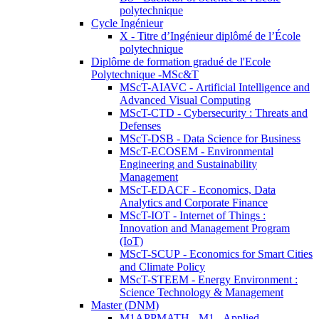
polytechnique
Cycle Ingénieur
X - Titre d’Ingénieur diplômé de l’École
polytechnique
Diplôme de formation gradué de l'Ecole
Polytechnique -MSc&T
MScT-AIAVC - Artificial Intelligence and
Advanced Visual Computing
MScT-CTD - Cybersecurity : Threats and
Defenses
MScT-DSB - Data Science for Business
MScT-ECOSEM - Environmental
Engineering and Sustainability
Management
MScT-EDACF - Economics, Data
Analytics and Corporate Finance
MScT-IOT - Internet of Things :
Innovation and Management Program
(IoT)
MScT-SCUP - Economics for Smart Cities
and Climate Policy
MScT-STEEM - Energy Environment :
Science Technology & Management
Master (DNM)
M1APPMATH - M1 - Applied