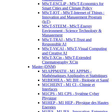
MScT-ESCLiP - MScT-Economics for
Smart Cities and Climate Policy
MScT-IOT - MScT-Internet of Things :
Innovation and Management Program
(IoT)
MScT-STEEM - MScT-Energy
Environment : Science Technology &
Management
MScT-TRAI - MScT-Trust and
Responsible AI
MScT-ViCAI - MScT-Visual Computing
and Creative AI
MScT-XCin - MScT-Extended
Cinematography XCin
Master (DNM)
M1APPMATH - M1 APPMS -
Mathématiques Appliquées et Statistiques
M1BIOHEA - M1 BH - Biologie et Santé
M1CHEINT - M1 CI - Chimie et
Interfaces
M1CPS - M1 CPS - Système Cyber
Physique
M1HEP - M1 HEP - Physique des Hautes
Energies
M1IES - M1 IES - Innovation, Entreprise