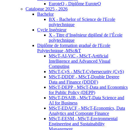
EuroteQ - Diplôme EuroteQ
Catalogue 2025 - 2026
Bachelor
BX - Bachelor of Science de l'Ecole
polytechnique
Cycle Ingénieur
X - Titre d’Ingénieur diplômé de l’École
polytechnique
Diplôme de formation gradué de l'Ecole
Polytechnique -MSc&T
MScT-AI-ViC - MScT-Artificial
Intelligence and Advanced Visual
Computing
MScT-CyS - MScT-Cybersecurity (CyS)
MScT-DDDF - MScT-Double Degree
Data and Finance (DDDF)
MScT-DEPP - MScT-Data and Economics
for Public Policy (DEPP)
MScT-DSAIB - MScT-Data Science and
AI for Business
MScT-EDACF - MScT-Economics, Data
Analytics and Corporate Finance
MScT-EESM - MScT-Environmental
Engineering and Sustainability
Management