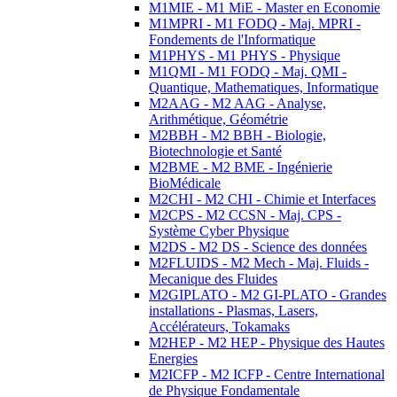
M1MIE - M1 MiE - Master en Economie
M1MPRI - M1 FODQ - Maj. MPRI -
Fondements de l'Informatique
M1PHYS - M1 PHYS - Physique
M1QMI - M1 FODQ - Maj. QMI -
Quantique, Mathematiques, Informatique
M2AAG - M2 AAG - Analyse,
Arithmétique, Géométrie
M2BBH - M2 BBH - Biologie,
Biotechnologie et Santé
M2BME - M2 BME - Ingénierie
BioMédicale
M2CHI - M2 CHI - Chimie et Interfaces
M2CPS - M2 CCSN - Maj. CPS -
Système Cyber Physique
M2DS - M2 DS - Science des données
M2FLUIDS - M2 Mech - Maj. Fluids -
Mecanique des Fluides
M2GIPLATO - M2 GI-PLATO - Grandes
installations - Plasmas, Lasers,
Accélérateurs, Tokamaks
M2HEP - M2 HEP - Physique des Hautes
Energies
M2ICFP - M2 ICFP - Centre International
de Physique Fondamentale