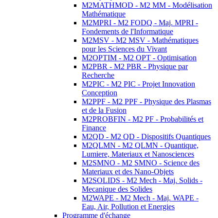
M2MATHMOD - M2 MM - Modélisation
Mathématique
M2MPRI - M2 FODQ - Maj. MPRI -
Fondements de l'Informatique
M2MSV - M2 MSV - Mathématiques
pour les Sciences du Vivant
M2OPTIM - M2 OPT - Optimisation
M2PBR - M2 PBR - Physique par
Recherche
M2PIC - M2 PIC - Projet Innovation
Conception
M2PPF - M2 PPF - Physique des Plasmas
et de la Fusion
M2PROBFIN - M2 PF - Probabilités et
Finance
M2QD - M2 QD - Dispositifs Quantiques
M2QLMN - M2 QLMN - Quantique,
Lumiere, Materiaux et Nanosciences
M2SMNO - M2 SMNO - Science des
Materiaux et des Nano-Objets
M2SOLIDS - M2 Mech - Maj. Solids -
Mecanique des Solides
M2WAPE - M2 Mech - Maj. WAPE -
Eau, Air, Pollution et Energies
Programme d'échange