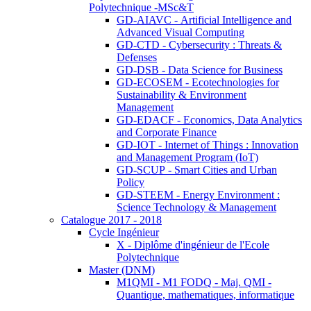
Polytechnique -MSc&T
GD-AIAVC - Artificial Intelligence and
Advanced Visual Computing
GD-CTD - Cybersecurity : Threats &
Defenses
GD-DSB - Data Science for Business
GD-ECOSEM - Ecotechnologies for
Sustainability & Environment
Management
GD-EDACF - Economics, Data Analytics
and Corporate Finance
GD-IOT - Internet of Things : Innovation
and Management Program (IoT)
GD-SCUP - Smart Cities and Urban
Policy
GD-STEEM - Energy Environment :
Science Technology & Management
Catalogue 2017 - 2018
Cycle Ingénieur
X - Diplôme d'ingénieur de l'Ecole
Polytechnique
Master (DNM)
M1QMI - M1 FODQ - Maj. QMI -
Quantique, mathematiques, informatique