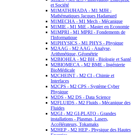
et Société
M1MATHJHADA - M1 MJH -
Mathématiques Jacques Hadamard
M1MECHA - M1 Mech - Mécanique
M1MIE - M1 MiE - Master en Economie
M1MPRI - M1 MPRI - Fondements de
l'Informatique
M1PHYSICS - M1 PHYS - Physique
M2AAG - M2 AAG - Analyse,
Arithmétique, Géométrie
M2BIOHEA - M2 BH - Biologie et Santé
M2BIOMECA - M2 BME - Ingénierie
BioMédicale
M2CHEINT - M2 CI - Chimie et
Interfaces
M2CPS - M2 CPS - Système Cyber
Physique
M2DS - M2 DS - Data Science
M2FLUIDS - M2 Fluids - Mécanique des
Fluides
M2GI - M2 GI-PLATO - Grandes
installations - Plasmas, Lasers,
Accélérateurs, Tokamaks
M2HEP - M2 HEP - Physique des Hautes