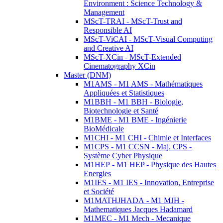
Environment : Science Technology &
Management
MScT-TRAI - MScT-Trust and
Responsible AI
MScT-ViCAI - MScT-Visual Computing
and Creative AI
MScT-XCin - MScT-Extended
Cinematography XCin
Master (DNM)
M1AMS - M1 AMS - Mathématiques
Appliquées et Statistiques
M1BBH - M1 BBH - Biologie,
Biotechnologie et Santé
M1BME - M1 BME - Ingénierie
BioMédicale
M1CHI - M1 CHI - Chimie et Interfaces
M1CPS - M1 CCSN - Maj. CPS -
Système Cyber Physique
M1HEP - M1 HEP - Physique des Hautes
Energies
M1IES - M1 IES - Innovation, Entreprise
et Société
M1MATHJHADA - M1 MJH -
Mathematiques Jacques Hadamard
M1MEC - M1 Mech - Mecanique