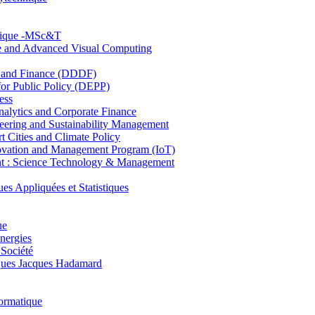
hnique -MSc&T
ce and Advanced Visual Computing
and Finance (DDDF)
r Public Policy (DEPP)
ess
ytics and Corporate Finance
ring and Sustainability Management
Cities and Climate Policy
ovation and Management Program (IoT)
: Science Technology & Management
ppliquées et Statistiques
ue
nergies
 Société
es Jacques Hadamard
ormatique