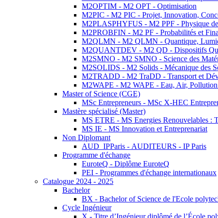
M2OPTIM - M2 OPT - Optimisation
M2PIC - M2 PIC - Projet, Innovation, Conc
M2PLASPHYFUS - M2 PPF - Physique des P
M2PROBFIN - M2 PF - Probabilités et Fin
M2QLMN - M2 QLMN - Quantique, Lumière
M2QUANTDEV - M2 QD - Dispositifs Qua
M2SMNO - M2 SMNO - Science des Matéri
M2SOLIDS - M2 Solids - Mécanique des So
M2TRADD - M2 TraDD - Transport et Dév
M2WAPE - M2 WAPE - Eau, Air, Pollution 
Master of Science (CGE)
MSc Entrepreneurs - MSc X-HEC Entrepre
Mastère spécialisé (Master)
MS ETRE - MS Energies Renouvelables : Tec
MS IE - MS Innovation et Entreprenariat
Non Diplomant
AUD_IPParis - AUDITEURS - IP Paris
Programme d'échange
EuroteQ - Diplôme EuroteQ
PEI - Programmes d'échange internationaux
Catalogue 2024 - 2025
Bachelor
BX - Bachelor of Science de l'Ecole polyte
Cycle Ingénieur
X - Titre d’Ingénieur diplômé de l’École po