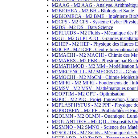
M2AAG - M2 AAG - Analyse, Arithmétique
M2BIOHEA - M2 BH - Biologie et Santé
M2BIOMECA - M2 BME - Ingénierie BioM
M2CPS - M2 CPS - Système Cyber Physiq
M2DS - M2 DS - Data Science
M2FLUIDS - M2 Fluids - Mécanique des Fl
M2GI - M2 GI-PLATO - Grandes installation
M2HEP - M2 HEP - Physique des Hautes E
M2ICFP - M2 ICFP - Centre International 
M2MACHI - M2 MACHI - Chimie des Matéri
M2MARES - M2 PBR - Physique par Rech
M2MATHMOD - M2 MM - Modélisation M
M2MECENCLI - M2 MECENCLI - Génie Méc
M2MOCHI - M2 MoChI - Chimie Moléculaire
M2MPRI - M2 MPRI - Fondements de l'Inf
M2MSV - M2 MSV - Mathématiques pour le
M2OPTIM - M2 OPT - Optimisation
M2PIC - M2 PIC - Projet, Innovation, Conc
M2PLASPHYFUS - M2 PPF - Physique des P
M2PROBFIN - M2 PF - Probabilités et Fin
M2QLMN - M2 QLMN - Quantique, Lumière
M2QUANTDEV - M2 QD - Dispositifs Qua
M2SMNO - M2 SMNO - Science des Matéri
M2SOLIDS - M2 Solids - Mécanique des So