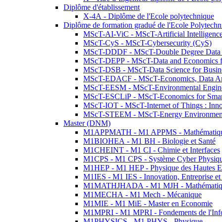
Diplôme d'établissement
X-4A - Diplôme de l'Ecole polytechnique
Diplôme de formation gradué de l'Ecole Polytec
MScT-AI-ViC - MScT-Artificial Intelligen
MScT-CyS - MScT-Cybersecurity (CyS)
MScT-DDDF - MScT-Double Degree Data 
MScT-DEPP - MScT-Data and Economics fo
MScT-DSB - MScT-Data Science for Busin
MScT-EDACF - MScT-Economics, Data Anal
MScT-EESM - MScT-Environmental Enginee
MScT-ESCLiP - MScT-Economics for Smart 
MScT-IOT - MScT-Internet of Things : Inn
MScT-STEEM - MScT-Energy Environment 
Master (DNM)
M1APPMATH - M1 APPMS - Mathématiques A
M1BIOHEA - M1 BH - Biologie et Santé
M1CHEINT - M1 CI - Chimie et Interfaces
M1CPS - M1 CPS - Système Cyber Physiq
M1HEP - M1 HEP - Physique des Hautes E
M1IES - M1 IES - Innovation, Entreprise et
M1MATHJHADA - M1 MJH - Mathématiqu
M1MECHA - M1 Mech - Mécanique
M1MIE - M1 MiE - Master en Economie
M1MPRI - M1 MPRI - Fondements de l'Inf
M1PHYSICS - M1 PHYS - Physique