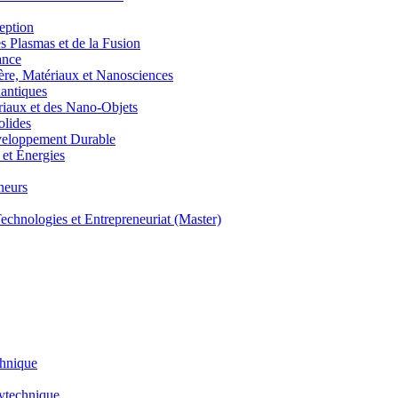
eption
lasmas et de la Fusion
ance
, Matériaux et Nanosciences
ntiques
aux et des Nano-Objets
lides
eloppement Durable
et Énergies
neurs
hnologies et Entrepreneuriat (Master)
chnique
lytechnique