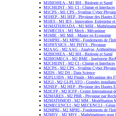
M1BIOHEA - M1 BH - Biologie et Santé
M1CHEINT - M1 CI - Chimie et Interfaces
M1CPS - M1 CPS - Système Cyber Physiq
M1HEP - M1 HEP - Physique des Hautes E
M1IES - M1 IES - Innovation, Entreprise et
M1MATHJHADA - M1 MJH - Mathématiqu
M1MECHA - M1 Mech - Mécanique
M1MIE - M1 MiE - Master en Economie
M1MPRI - M1 MPRI - Fondements de l'Inf
M1PHYSICS - M1 PHYS - Physique
M2AAG - M2 AAG - Analyse, Arithmétique
M2BIOHEA - M2 BH - Biologie et Santé
M2BIOMECA - M2 BME - Ingénierie BioM
M2CHEINT - M2 CI - Chimie et Interfaces
M2CPS - M2 CPS - Système Cyber Physiq
M2DS - M2 DS - Data Science
M2FLUIDS - M2 Fluids - Mécanique des Fl
M2GI - M2 GI-PLATO - Grandes installation
M2HEP - M2 HEP - Physique des Hautes E
M2ICFP - M2 ICFP - Centre International 
M2MARES - M2 PBR - Physique par Rech
M2MATHMOD - M2 MM - Modélisation M
M2MECENCLI - M2 MECENCLI - Génie Méc
M2MPRI - M2 MPRI - Fondements de l'Inf
M2MSV - M2 MSV - Mathématiques pour le