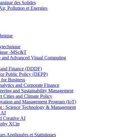
nique des Solides
, Pollution et Energies
chnique
lytechnique
hnique -MSc&T
ce and Advanced Visual Computing
and Finance (DDDF)
r Public Policy (DEPP)
for Business
ytics and Corporate Finance
ring and Sustainability Management
Cities and Climate Policy
ovation and Management Program (IoT)
: Science Technology & Management
 AI
 Creative AI
aphy XCin
ppliquées et Statistiques