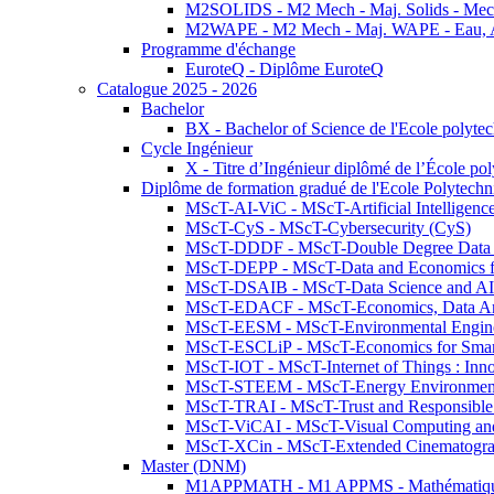
M2SOLIDS - M2 Mech - Maj. Solids - Meca
M2WAPE - M2 Mech - Maj. WAPE - Eau, Air
Programme d'échange
EuroteQ - Diplôme EuroteQ
Catalogue 2025 - 2026
Bachelor
BX - Bachelor of Science de l'Ecole polyte
Cycle Ingénieur
X - Titre d’Ingénieur diplômé de l’École po
Diplôme de formation gradué de l'Ecole Polytec
MScT-AI-ViC - MScT-Artificial Intelligen
MScT-CyS - MScT-Cybersecurity (CyS)
MScT-DDDF - MScT-Double Degree Data 
MScT-DEPP - MScT-Data and Economics fo
MScT-DSAIB - MScT-Data Science and AI 
MScT-EDACF - MScT-Economics, Data Anal
MScT-EESM - MScT-Environmental Enginee
MScT-ESCLiP - MScT-Economics for Smart 
MScT-IOT - MScT-Internet of Things : Inn
MScT-STEEM - MScT-Energy Environment 
MScT-TRAI - MScT-Trust and Responsible
MScT-ViCAI - MScT-Visual Computing and
MScT-XCin - MScT-Extended Cinematogr
Master (DNM)
M1APPMATH - M1 APPMS - Mathématiques A