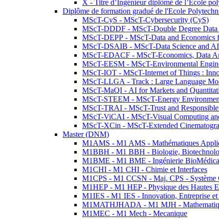
X - Titre d’Ingénieur diplômé de l’École po
Diplôme de formation gradué de l'Ecole Polytec
MScT-CyS - MScT-Cybersecurity (CyS)
MScT-DDDF - MScT-Double Degree Data 
MScT-DEPP - MScT-Data and Economics fo
MScT-DSAIB - MScT-Data Science and AI 
MScT-EDACF - MScT-Economics, Data Anal
MScT-EESM - MScT-Environmental Enginee
MScT-IOT - MScT-Internet of Things : Inn
MScT-LLGA - Track : Large Language Mode
MScT-MaQI - AI for Markets and Quantitat
MScT-STEEM - MScT-Energy Environment 
MScT-TRAI - MScT-Trust and Responsible
MScT-ViCAI - MScT-Visual Computing and
MScT-XCin - MScT-Extended Cinematogr
Master (DNM)
M1AMS - M1 AMS - Mathématiques Appliqué
M1BBH - M1 BBH - Biologie, Biotechnolog
M1BME - M1 BME - Ingénierie BioMédica
M1CHI - M1 CHI - Chimie et Interfaces
M1CPS - M1 CCSN - Maj. CPS - Système 
M1HEP - M1 HEP - Physique des Hautes E
M1IES - M1 IES - Innovation, Entreprise et
M1MATHJHADA - M1 MJH - Mathematiqu
M1MEC - M1 Mech - Mecanique