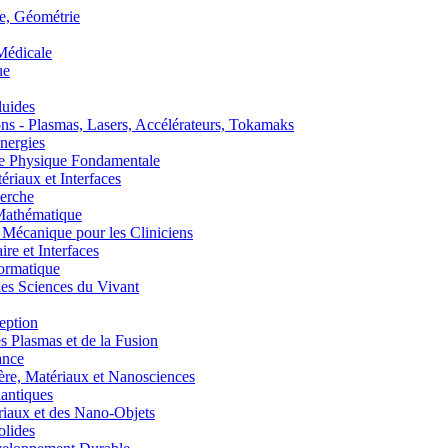
, Géométrie
édicale
ue
uides
s - Plasmas, Lasers, Accélérateurs, Tokamaks
nergies
de Physique Fondamentale
aux et Interfaces
erche
athématique
anique pour les Cliniciens
 et Interfaces
ormatique
s Sciences du Vivant
eption
lasmas et de la Fusion
ance
, Matériaux et Nanosciences
ntiques
aux et des Nano-Objets
lides