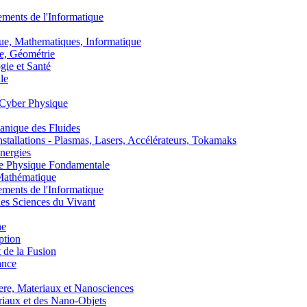
nts de l'Informatique
, Mathematiques, Informatique
, Géométrie
ie et Santé
le
Cyber Physique
nique des Fluides
lations - Plasmas, Lasers, Accélérateurs, Tokamaks
nergies
de Physique Fondamentale
athématique
nts de l'Informatique
s Sciences du Vivant
he
ption
 de la Fusion
ance
, Materiaux et Nanosciences
aux et des Nano-Objets