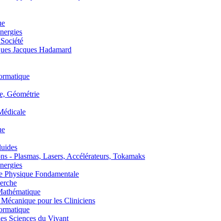
ue
nergies
 Société
es Jacques Hadamard
ormatique
, Géométrie
édicale
ue
uides
s - Plasmas, Lasers, Accélérateurs, Tokamaks
nergies
de Physique Fondamentale
erche
athématique
anique pour les Cliniciens
ormatique
s Sciences du Vivant