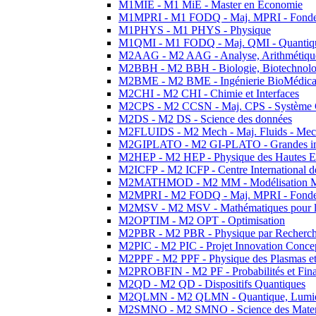
M1MIE - M1 MiE - Master en Economie
M1MPRI - M1 FODQ - Maj. MPRI - Fondeme
M1PHYS - M1 PHYS - Physique
M1QMI - M1 FODQ - Maj. QMI - Quantique
M2AAG - M2 AAG - Analyse, Arithmétique
M2BBH - M2 BBH - Biologie, Biotechnolog
M2BME - M2 BME - Ingénierie BioMédica
M2CHI - M2 CHI - Chimie et Interfaces
M2CPS - M2 CCSN - Maj. CPS - Système 
M2DS - M2 DS - Science des données
M2FLUIDS - M2 Mech - Maj. Fluids - Meca
M2GIPLATO - M2 GI-PLATO - Grandes instal
M2HEP - M2 HEP - Physique des Hautes E
M2ICFP - M2 ICFP - Centre International 
M2MATHMOD - M2 MM - Modélisation M
M2MPRI - M2 FODQ - Maj. MPRI - Fondeme
M2MSV - M2 MSV - Mathématiques pour le
M2OPTIM - M2 OPT - Optimisation
M2PBR - M2 PBR - Physique par Recherc
M2PIC - M2 PIC - Projet Innovation Conce
M2PPF - M2 PPF - Physique des Plasmas et
M2PROBFIN - M2 PF - Probabilités et Fin
M2QD - M2 QD - Dispositifs Quantiques
M2QLMN - M2 QLMN - Quantique, Lumiere
M2SMNO - M2 SMNO - Science des Materi