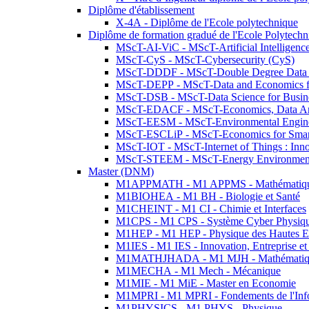
Diplôme d'établissement
X-4A - Diplôme de l'Ecole polytechnique
Diplôme de formation gradué de l'Ecole Polytec
MScT-AI-ViC - MScT-Artificial Intelligen
MScT-CyS - MScT-Cybersecurity (CyS)
MScT-DDDF - MScT-Double Degree Data 
MScT-DEPP - MScT-Data and Economics fo
MScT-DSB - MScT-Data Science for Busin
MScT-EDACF - MScT-Economics, Data Anal
MScT-EESM - MScT-Environmental Enginee
MScT-ESCLiP - MScT-Economics for Smart 
MScT-IOT - MScT-Internet of Things : Inn
MScT-STEEM - MScT-Energy Environment 
Master (DNM)
M1APPMATH - M1 APPMS - Mathématiques A
M1BIOHEA - M1 BH - Biologie et Santé
M1CHEINT - M1 CI - Chimie et Interfaces
M1CPS - M1 CPS - Système Cyber Physiq
M1HEP - M1 HEP - Physique des Hautes E
M1IES - M1 IES - Innovation, Entreprise et
M1MATHJHADA - M1 MJH - Mathématiqu
M1MECHA - M1 Mech - Mécanique
M1MIE - M1 MiE - Master en Economie
M1MPRI - M1 MPRI - Fondements de l'Inf
M1PHYSICS - M1 PHYS - Physique