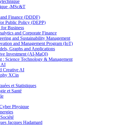
lytechnique
hnique -MSc&T
and Finance (DDDF)
r Public Policy (DEPP)
for Business
ytics and Corporate Finance
ring and Sustainability Management
ovation and Management Program (IoT)
ls, Graphs and Applications
ive Investment (AI-MaQI)
: Science Technology & Management
 AI
 Creative AI
aphy XCin
es et Statistiques
ie et Santé
le
Cyber Physique
nergies
 Société
es Jacques Hadamard