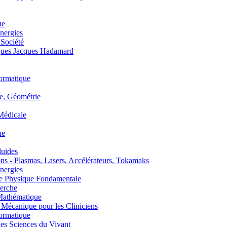
ue
nergies
 Société
es Jacques Hadamard
ormatique
, Géométrie
édicale
ue
uides
s - Plasmas, Lasers, Accélérateurs, Tokamaks
nergies
de Physique Fondamentale
erche
athématique
anique pour les Cliniciens
ormatique
s Sciences du Vivant