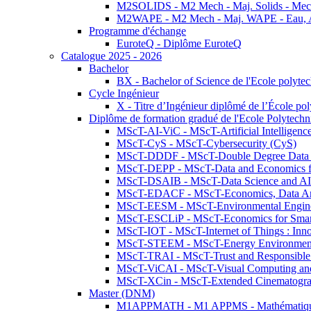
M2SOLIDS - M2 Mech - Maj. Solids - Meca
M2WAPE - M2 Mech - Maj. WAPE - Eau, Air
Programme d'échange
EuroteQ - Diplôme EuroteQ
Catalogue 2025 - 2026
Bachelor
BX - Bachelor of Science de l'Ecole polyte
Cycle Ingénieur
X - Titre d’Ingénieur diplômé de l’École po
Diplôme de formation gradué de l'Ecole Polytec
MScT-AI-ViC - MScT-Artificial Intelligen
MScT-CyS - MScT-Cybersecurity (CyS)
MScT-DDDF - MScT-Double Degree Data 
MScT-DEPP - MScT-Data and Economics fo
MScT-DSAIB - MScT-Data Science and AI 
MScT-EDACF - MScT-Economics, Data Anal
MScT-EESM - MScT-Environmental Enginee
MScT-ESCLiP - MScT-Economics for Smart 
MScT-IOT - MScT-Internet of Things : Inn
MScT-STEEM - MScT-Energy Environment 
MScT-TRAI - MScT-Trust and Responsible
MScT-ViCAI - MScT-Visual Computing and
MScT-XCin - MScT-Extended Cinematogr
Master (DNM)
M1APPMATH - M1 APPMS - Mathématiques A