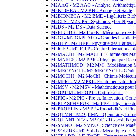
M2AAG - M2 AAG - Analyse, Arithmétique
M2BIOHEA - M2 BH - Biologie et Santé
M2BIOMECA - M2 BME - Ingénierie BioM
M2CPS - M2 CPS - Système Cyber Physiq
M2DS - M2 DS - Data Science
M2FLUIDS - M2 Fluids - Mécanique des Fl
M2GI - M2 GI-PLATO - Grandes installation
M2HEP - M2 HEP - Physique des Hautes E
M2ICFP - M2 ICFP - Centre International 
M2MACHI - M2 MACHI - Chimie des Matéri
M2MARES - M2 PBR - Physique par Rech
M2MATHMOD - M2 MM - Modélisation M
M2MECENCLI - M2 MECENCLI - Génie Méc
M2MOCHI - M2 MoChI - Chimie Moléculaire
M2MPRI - M2 MPRI - Fondements de l'Inf
M2MSV - M2 MSV - Mathématiques pour le
M2OPTIM - M2 OPT - Optimisation
M2PIC - M2 PIC - Projet, Innovation, Conc
M2PLASPHYFUS - M2 PPF - Physique des P
M2PROBFIN - M2 PF - Probabilités et Fin
M2QLMN - M2 QLMN - Quantique, Lumière
M2QUANTDEV - M2 QD - Dispositifs Qua
M2SMNO - M2 SMNO - Science des Matéri
M2SOLIDS - M2 Solids - Mécanique des So