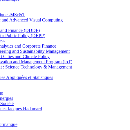
hnique -MSc&T
ce and Advanced Visual Computing
and Finance (DDDF)
r Public Policy (DEPP)
ess
ytics and Corporate Finance
ring and Sustainability Management
Cities and Climate Policy
ovation and Management Program (IoT)
: Science Technology & Management
ppliquées et Statistiques
ue
nergies
 Société
es Jacques Hadamard
ormatique