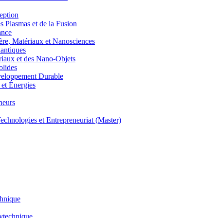
eption
lasmas et de la Fusion
ance
, Matériaux et Nanosciences
ntiques
aux et des Nano-Objets
lides
eloppement Durable
et Énergies
neurs
hnologies et Entrepreneuriat (Master)
chnique
lytechnique