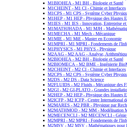
M1BIOHEA - M1 BH - Biologie et Santé
M1CHEINT - M1 CI - Chimie et Interfaces
M1CPS - M1 CPS - Système Cyber Physiq
M1HEP - M1 HEP - Physique des Hautes E
M1IES - M1 IES - Innovation, Entreprise et
M1MATHJHADA - M1 MJH - Mathématiqu
M1MECHA - M1 Mech - Mécanique
M1MIE - M1 MiE - Master en Economie
M1MPRI - M1 MPRI - Fondements de l'Inf
M1PHYSICS - M1 PHYS - Physique
M2AAG - M2 AAG - Analyse, Arithmétique
M2BIOHEA - M2 BH - Biologie et Santé
M2BIOMECA - M2 BME - Ingénierie BioM
M2CHEINT - M2 CI - Chimie et Interfaces
M2CPS - M2 CPS - Système Cyber Physiq
M2DS - M2 DS - Data Science
M2FLUIDS - M2 Fluids - Mécanique des Fl
M2GI - M2 GI-PLATO - Grandes installation
M2HEP - M2 HEP - Physique des Hautes E
M2ICFP - M2 ICFP - Centre International 
M2MARES - M2 PBR - Physique par Rech
M2MATHMOD - M2 MM - Modélisation M
M2MECENCLI - M2 MECENCLI - Génie Méc
M2MPRI - M2 MPRI - Fondements de l'Inf
M2MSV - M2 MSV - Mathématiques pour le