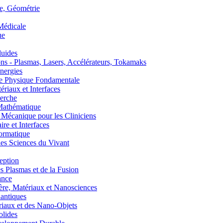
, Géométrie
édicale
ue
uides
s - Plasmas, Lasers, Accélérateurs, Tokamaks
nergies
de Physique Fondamentale
aux et Interfaces
erche
athématique
anique pour les Cliniciens
 et Interfaces
ormatique
s Sciences du Vivant
eption
lasmas et de la Fusion
ance
, Matériaux et Nanosciences
ntiques
aux et des Nano-Objets
lides