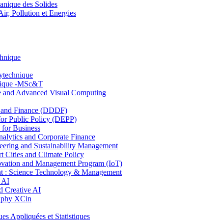
nique des Solides
, Pollution et Energies
chnique
lytechnique
hnique -MSc&T
ce and Advanced Visual Computing
and Finance (DDDF)
r Public Policy (DEPP)
for Business
ytics and Corporate Finance
ring and Sustainability Management
Cities and Climate Policy
ovation and Management Program (IoT)
: Science Technology & Management
 AI
 Creative AI
aphy XCin
ppliquées et Statistiques