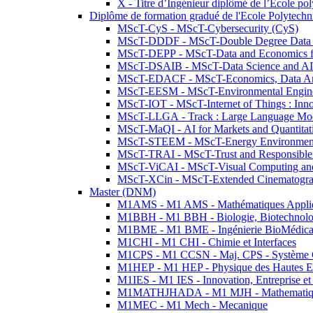
X - Titre d’Ingénieur diplômé de l’École po
Diplôme de formation gradué de l'Ecole Polytec
MScT-CyS - MScT-Cybersecurity (CyS)
MScT-DDDF - MScT-Double Degree Data 
MScT-DEPP - MScT-Data and Economics fo
MScT-DSAIB - MScT-Data Science and AI 
MScT-EDACF - MScT-Economics, Data Anal
MScT-EESM - MScT-Environmental Enginee
MScT-IOT - MScT-Internet of Things : Inn
MScT-LLGA - Track : Large Language Mode
MScT-MaQI - AI for Markets and Quantitat
MScT-STEEM - MScT-Energy Environment 
MScT-TRAI - MScT-Trust and Responsible
MScT-ViCAI - MScT-Visual Computing and
MScT-XCin - MScT-Extended Cinematogr
Master (DNM)
M1AMS - M1 AMS - Mathématiques Appliqué
M1BBH - M1 BBH - Biologie, Biotechnolog
M1BME - M1 BME - Ingénierie BioMédica
M1CHI - M1 CHI - Chimie et Interfaces
M1CPS - M1 CCSN - Maj. CPS - Système 
M1HEP - M1 HEP - Physique des Hautes E
M1IES - M1 IES - Innovation, Entreprise et
M1MATHJHADA - M1 MJH - Mathematiqu
M1MEC - M1 Mech - Mecanique