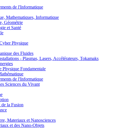
nts de l'Informatique
, Mathematiques, Informatique
, Géométrie
ie et Santé
le
Cyber Physique
nique des Fluides
lations - Plasmas, Lasers, Accélérateurs, Tokamaks
nergies
de Physique Fondamentale
athématique
nts de l'Informatique
s Sciences du Vivant
he
ption
 de la Fusion
ance
, Materiaux et Nanosciences
aux et des Nano-Objets