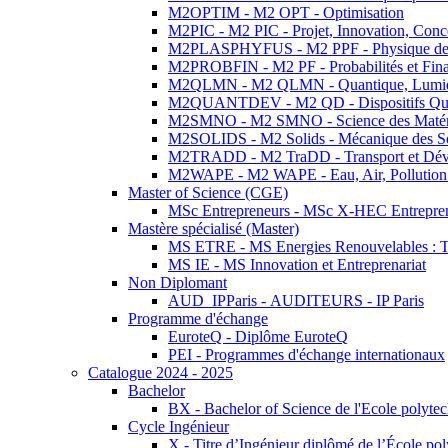
M2OPTIM - M2 OPT - Optimisation
M2PIC - M2 PIC - Projet, Innovation, Conc
M2PLASPHYFUS - M2 PPF - Physique des P
M2PROBFIN - M2 PF - Probabilités et Fin
M2QLMN - M2 QLMN - Quantique, Lumière
M2QUANTDEV - M2 QD - Dispositifs Qua
M2SMNO - M2 SMNO - Science des Matéri
M2SOLIDS - M2 Solids - Mécanique des So
M2TRADD - M2 TraDD - Transport et Dév
M2WAPE - M2 WAPE - Eau, Air, Pollution 
Master of Science (CGE)
MSc Entrepreneurs - MSc X-HEC Entrepre
Mastère spécialisé (Master)
MS ETRE - MS Energies Renouvelables : Tec
MS IE - MS Innovation et Entreprenariat
Non Diplomant
AUD_IPParis - AUDITEURS - IP Paris
Programme d'échange
EuroteQ - Diplôme EuroteQ
PEI - Programmes d'échange internationaux
Catalogue 2024 - 2025
Bachelor
BX - Bachelor of Science de l'Ecole polyte
Cycle Ingénieur
X - Titre d’Ingénieur diplômé de l’École po