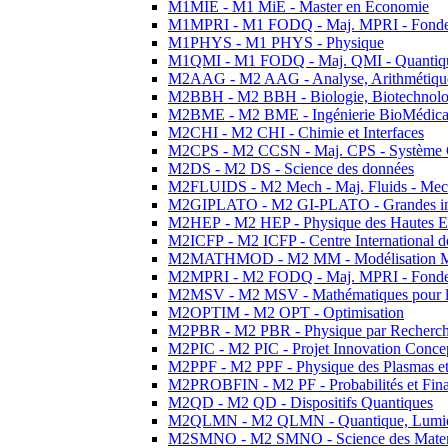
M1MIE - M1 MiE - Master en Economie
M1MPRI - M1 FODQ - Maj. MPRI - Fondeme
M1PHYS - M1 PHYS - Physique
M1QMI - M1 FODQ - Maj. QMI - Quantique
M2AAG - M2 AAG - Analyse, Arithmétique
M2BBH - M2 BBH - Biologie, Biotechnolog
M2BME - M2 BME - Ingénierie BioMédica
M2CHI - M2 CHI - Chimie et Interfaces
M2CPS - M2 CCSN - Maj. CPS - Système 
M2DS - M2 DS - Science des données
M2FLUIDS - M2 Mech - Maj. Fluids - Meca
M2GIPLATO - M2 GI-PLATO - Grandes instal
M2HEP - M2 HEP - Physique des Hautes E
M2ICFP - M2 ICFP - Centre International 
M2MATHMOD - M2 MM - Modélisation M
M2MPRI - M2 FODQ - Maj. MPRI - Fondeme
M2MSV - M2 MSV - Mathématiques pour le
M2OPTIM - M2 OPT - Optimisation
M2PBR - M2 PBR - Physique par Recherc
M2PIC - M2 PIC - Projet Innovation Conce
M2PPF - M2 PPF - Physique des Plasmas et
M2PROBFIN - M2 PF - Probabilités et Fin
M2QD - M2 QD - Dispositifs Quantiques
M2QLMN - M2 QLMN - Quantique, Lumiere
M2SMNO - M2 SMNO - Science des Materi