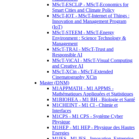
MScT-ESCLiP - MScT-Economics for
Smart Cities and Climate Policy
MScT-IOT - MScT-Internet of Things :
Innovation and Management Program
(IoT)
MScT-STEEM - MScT-Energy
Environment : Science Technology &
Management
MScT-TRAI - MScT-Trust and
Responsible AI
MScT-ViCAI - MScT-Visual Computing
and Creative AI
MScT-XCin - MScT-Extended
Cinematography XCin
Master (DNM)
M1APPMATH - M1 APPMS -
Mathématiques Appliquées et Statistiques
M1BIOHEA - M1 BH - Biologie et Santé
M1CHEINT - M1 CI - Chimie et
Interfaces
M1CPS - M1 CPS - Système Cyber
Physique
M1HEP - M1 HEP - Physique des Hautes
Energies
M1IES - M1 IES - Innovation, Entreprise