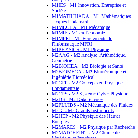
M1IES - M1 Innovation, Entreprise et
Société
M1MATHJHADA - M1 Mathématiques
Jacques Hadamard
M1MECHA - M1 Mécanique
M1MIE - M1 en Economie
M1MPRI - M1 Fondements de
l'Informatique MPRI
M1PHYSICS - M1 Physique
M2AAG - M2 Analyse, Arithmétique,
Géométrie
M2BIOHEA - M2 Biologie et Santé
M2BIOMECA - M2 Biomécanique et
Ingéniérie Biomédical
M2CFP - M2 Concepts en Physique
Fondamentale
M2CPS - M2 Système Cyber Physique
M2DS - M2 Data Science
M2FLUIDS - M2 Mécanique des Fluides
M2GI - M2 Grands Instruments
M2HEP - M2 Physique des Hautes
Energies
M2MARES - M2 Physique par Recherche
M2MATCHEINT - M2 Chimie des