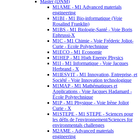
Master (DNM)
M1AME - M1 Advanced materials
engineering
M1BI - M1 Bio-informatique (Voie
Rosalind Franklin)
M1BS - M1 Biologie-Santé - Voie Boris
Ephrussi-X
M1C - M1 Chimie - Voie Fréderic Joliot-
Curie - Ecole Polytechnique
M1ECO - M1 Economie
M1HEP - M1 High Energy Physics
M1I - M1 Informatique - Voie Jacques
Herbrand - X
M1IESVIT - M1 Innovation, Entreprise, et
Société - Voie Innovation technologique
M1MAP - M1 Mathématiques et
Applications - Voie Jacques Hadamard -
École Polytechnique
M1P - M1 Physique - Voie Irène Joliot
Curie - X
M1STEPE - M1 STEPE - Sciences pour
les défis de l'environnement/Sciences for
environmentals challenges
M2AME - Advanced materials
engineering