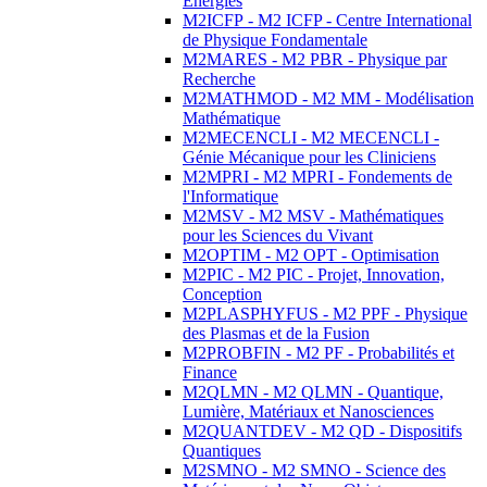
Energies
M2ICFP - M2 ICFP - Centre International
de Physique Fondamentale
M2MARES - M2 PBR - Physique par
Recherche
M2MATHMOD - M2 MM - Modélisation
Mathématique
M2MECENCLI - M2 MECENCLI -
Génie Mécanique pour les Cliniciens
M2MPRI - M2 MPRI - Fondements de
l'Informatique
M2MSV - M2 MSV - Mathématiques
pour les Sciences du Vivant
M2OPTIM - M2 OPT - Optimisation
M2PIC - M2 PIC - Projet, Innovation,
Conception
M2PLASPHYFUS - M2 PPF - Physique
des Plasmas et de la Fusion
M2PROBFIN - M2 PF - Probabilités et
Finance
M2QLMN - M2 QLMN - Quantique,
Lumière, Matériaux et Nanosciences
M2QUANTDEV - M2 QD - Dispositifs
Quantiques
M2SMNO - M2 SMNO - Science des