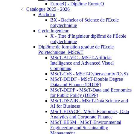
EuroteQ - Diplôme EuroteQ
Catalogue 2025 - 2026
Bachelor
BX - Bachelor of Science de l'Ecole
polytechnique
Cycle Ingénieur
X - Titre d’Ingénieur diplômé de l’École
polytechnique
Diplôme de formation gradué de l'Ecole
Polytechnique -MSc&T
MScT-AI-ViC - MScT-Artificial
Intelligence and Advanced Visual
Computing
MScT-CyS - MScT-Cybersecurity (CyS)
MScT-DDDF - MScT-Double Degree
Data and Finance (DDDF)
MScT-DEPP - MScT-Data and Economics
for Public Policy (DEPP)
MScT-DSAIB - MScT-Data Science and
AI for Business
MScT-EDACF - MScT-Economics, Data
Analytics and Corporate Finance
MScT-EESM - MScT-Environmental
Engineering and Sustainability
Management