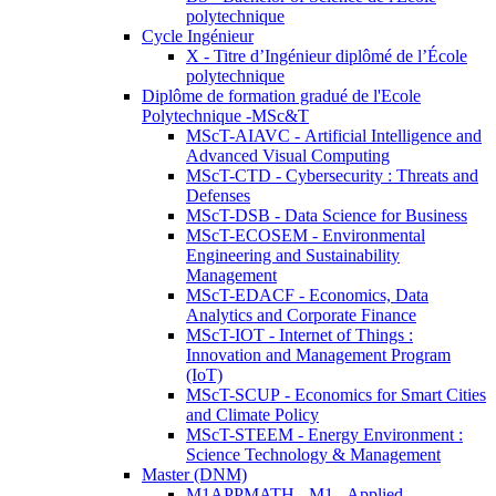
polytechnique
Cycle Ingénieur
X - Titre d’Ingénieur diplômé de l’École
polytechnique
Diplôme de formation gradué de l'Ecole
Polytechnique -MSc&T
MScT-AIAVC - Artificial Intelligence and
Advanced Visual Computing
MScT-CTD - Cybersecurity : Threats and
Defenses
MScT-DSB - Data Science for Business
MScT-ECOSEM - Environmental
Engineering and Sustainability
Management
MScT-EDACF - Economics, Data
Analytics and Corporate Finance
MScT-IOT - Internet of Things :
Innovation and Management Program
(IoT)
MScT-SCUP - Economics for Smart Cities
and Climate Policy
MScT-STEEM - Energy Environment :
Science Technology & Management
Master (DNM)
M1APPMATH - M1 - Applied