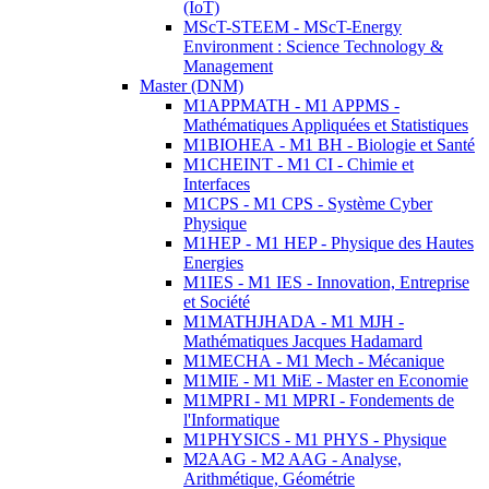
(IoT)
MScT-STEEM - MScT-Energy
Environment : Science Technology &
Management
Master (DNM)
M1APPMATH - M1 APPMS -
Mathématiques Appliquées et Statistiques
M1BIOHEA - M1 BH - Biologie et Santé
M1CHEINT - M1 CI - Chimie et
Interfaces
M1CPS - M1 CPS - Système Cyber
Physique
M1HEP - M1 HEP - Physique des Hautes
Energies
M1IES - M1 IES - Innovation, Entreprise
et Société
M1MATHJHADA - M1 MJH -
Mathématiques Jacques Hadamard
M1MECHA - M1 Mech - Mécanique
M1MIE - M1 MiE - Master en Economie
M1MPRI - M1 MPRI - Fondements de
l'Informatique
M1PHYSICS - M1 PHYS - Physique
M2AAG - M2 AAG - Analyse,
Arithmétique, Géométrie