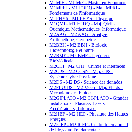
M1MIE - M1 MiE - Master en Economie
M1MPRI - M1 FODQ - Maj. MPRI -
Fondements de l'Informatique
M1PHYS - M1 PHYS - Physique
M1QMI - M1 FODQ - Maj. QMI -
Quantique, Mathematiques, Informatique
M2AAG - M2 AAG - Analyse,
Arithmétique, Géométrie
M2BBH - M2 BBH - Biologie,
Biotechnologie et Santé
M2BME - M2 BME - Ingénierie
BioMédicale
M2CHI - M2 CHI - Chimie et Interfaces
M2CPS - M2 CCSN - Maj. CPS -
Système Cyber Physique
M2DS - M2 DS - Science des données
M2FLUIDS - M2 Mech - Maj. Fluids -
Mecanique des Fluides
M2GIPLATO - M2 GI-PLATO - Grandes
installations - Plasmas, Lasers,
Accélérateurs, Tokamaks
M2HEP - M2 HEP - Physique des Hautes
Energies
M2ICFP - M2 ICFP - Centre International
de Physique Fondamentale