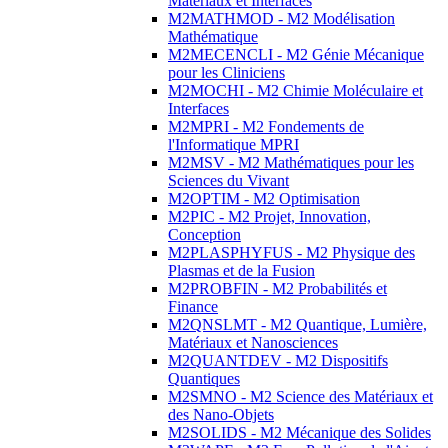
Matériaux et Interfaces
M2MATHMOD - M2 Modélisation
Mathématique
M2MECENCLI - M2 Génie Mécanique
pour les Cliniciens
M2MOCHI - M2 Chimie Moléculaire et
Interfaces
M2MPRI - M2 Fondements de
l'Informatique MPRI
M2MSV - M2 Mathématiques pour les
Sciences du Vivant
M2OPTIM - M2 Optimisation
M2PIC - M2 Projet, Innovation,
Conception
M2PLASPHYFUS - M2 Physique des
Plasmas et de la Fusion
M2PROBFIN - M2 Probabilités et
Finance
M2QNSLMT - M2 Quantique, Lumière,
Matériaux et Nanosciences
M2QUANTDEV - M2 Dispositifs
Quantiques
M2SMNO - M2 Science des Matériaux et
des Nano-Objets
M2SOLIDS - M2 Mécanique des Solides