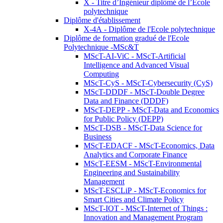
X - Titre d’Ingénieur diplômé de l’École
polytechnique
Diplôme d'établissement
X-4A - Diplôme de l'Ecole polytechnique
Diplôme de formation gradué de l'Ecole
Polytechnique -MSc&T
MScT-AI-ViC - MScT-Artificial
Intelligence and Advanced Visual
Computing
MScT-CyS - MScT-Cybersecurity (CyS)
MScT-DDDF - MScT-Double Degree
Data and Finance (DDDF)
MScT-DEPP - MScT-Data and Economics
for Public Policy (DEPP)
MScT-DSB - MScT-Data Science for
Business
MScT-EDACF - MScT-Economics, Data
Analytics and Corporate Finance
MScT-EESM - MScT-Environmental
Engineering and Sustainability
Management
MScT-ESCLiP - MScT-Economics for
Smart Cities and Climate Policy
MScT-IOT - MScT-Internet of Things :
Innovation and Management Program