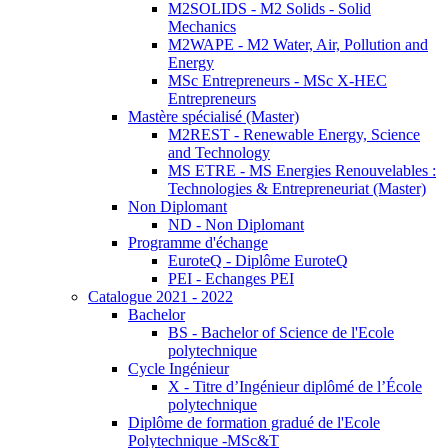
M2SOLIDS - M2 Solids - Solid
Mechanics
M2WAPE - M2 Water, Air, Pollution and
Energy
MSc Entrepreneurs - MSc X-HEC
Entrepreneurs
Mastère spécialisé (Master)
M2REST - Renewable Energy, Science
and Technology
MS ETRE - MS Energies Renouvelables :
Technologies & Entrepreneuriat (Master)
Non Diplomant
ND - Non Diplomant
Programme d'échange
EuroteQ - Diplôme EuroteQ
PEI - Echanges PEI
Catalogue 2021 - 2022
Bachelor
BS - Bachelor of Science de l'Ecole
polytechnique
Cycle Ingénieur
X - Titre d’Ingénieur diplômé de l’École
polytechnique
Diplôme de formation gradué de l'Ecole
Polytechnique -MSc&T