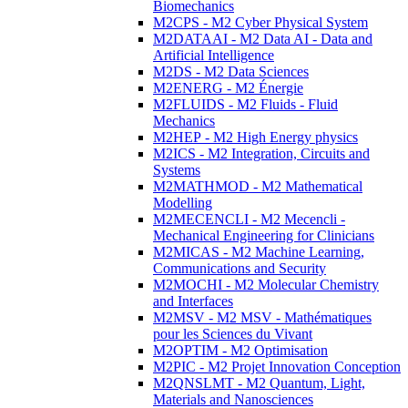
Biomechanics
M2CPS - M2 Cyber Physical System
M2DATAAI - M2 Data AI - Data and
Artificial Intelligence
M2DS - M2 Data Sciences
M2ENERG - M2 Énergie
M2FLUIDS - M2 Fluids - Fluid
Mechanics
M2HEP - M2 High Energy physics
M2ICS - M2 Integration, Circuits and
Systems
M2MATHMOD - M2 Mathematical
Modelling
M2MECENCLI - M2 Mecencli -
Mechanical Engineering for Clinicians
M2MICAS - M2 Machine Learning,
Communications and Security
M2MOCHI - M2 Molecular Chemistry
and Interfaces
M2MSV - M2 MSV - Mathématiques
pour les Sciences du Vivant
M2OPTIM - M2 Optimisation
M2PIC - M2 Projet Innovation Conception
M2QNSLMT - M2 Quantum, Light,
Materials and Nanosciences