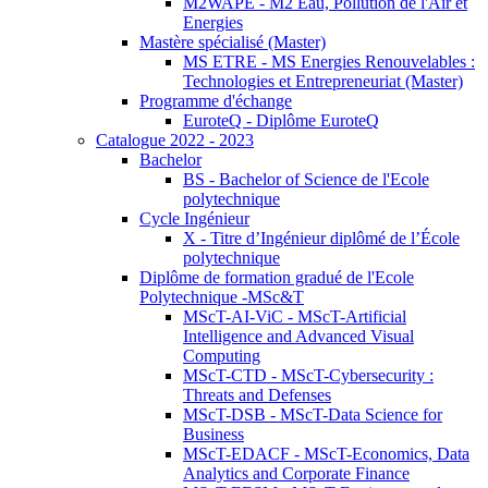
M2WAPE - M2 Eau, Pollution de l'Air et
Energies
Mastère spécialisé (Master)
MS ETRE - MS Energies Renouvelables :
Technologies et Entrepreneuriat (Master)
Programme d'échange
EuroteQ - Diplôme EuroteQ
Catalogue 2022 - 2023
Bachelor
BS - Bachelor of Science de l'Ecole
polytechnique
Cycle Ingénieur
X - Titre d’Ingénieur diplômé de l’École
polytechnique
Diplôme de formation gradué de l'Ecole
Polytechnique -MSc&T
MScT-AI-ViC - MScT-Artificial
Intelligence and Advanced Visual
Computing
MScT-CTD - MScT-Cybersecurity :
Threats and Defenses
MScT-DSB - MScT-Data Science for
Business
MScT-EDACF - MScT-Economics, Data
Analytics and Corporate Finance