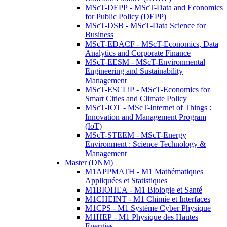
MScT-DEPP - MScT-Data and Economics
for Public Policy (DEPP)
MScT-DSB - MScT-Data Science for
Business
MScT-EDACF - MScT-Economics, Data
Analytics and Corporate Finance
MScT-EESM - MScT-Environmental
Engineering and Sustainability
Management
MScT-ESCLiP - MScT-Economics for
Smart Cities and Climate Policy
MScT-IOT - MScT-Internet of Things :
Innovation and Management Program
(IoT)
MScT-STEEM - MScT-Energy
Environment : Science Technology &
Management
Master (DNM)
M1APPMATH - M1 Mathématiques
Appliquées et Statistiques
M1BIOHEA - M1 Biologie et Santé
M1CHEINT - M1 Chimie et Interfaces
M1CPS - M1 Système Cyber Physique
M1HEP - M1 Physique des Hautes
Energies