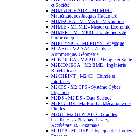
et Société
M1MATHJHADA - M1 MJH -
Mathématiques Jacques Hadamard
M1MECHA - M1 Mech - Mécanique
M1MIE - M1 MiE - Master en Economie
M1MPRI - M1 MPRI - Fondements de
l'Informatique
M1PHYSICS - M1 PHYS - Physique
M2AAG - M2 AAG - Analyse,
Arithmétique, Géométrie
M2BIOHEA - M2 BH - Biologie et Santé
M2BIOMECA - M2 BME - Ingénierie
BioMédicale
M2CHEINT - M2 CI - Chimie et
Interfaces
M2CPS - M2 CPS - Système Cyber
Physique
M2DS - M2 DS - Data Science
M2FLUIDS - M2 Fluids - Mécanique des
Fluides
M2GI - M2 GI-PLATO - Grandes
installations - Plasmas, Lasers,
Accélérateurs, Tokamaks
M2HEP - M2 HEP - Physique des Hautes