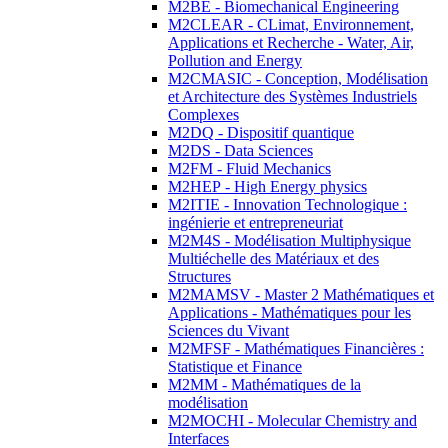
M2BE - Biomechanical Engineering
M2CLEAR - CLimat, Environnement,
Applications et Recherche - Water, Air,
Pollution and Energy
M2CMASIC - Conception, Modélisation
et Architecture des Systèmes Industriels
Complexes
M2DQ - Dispositif quantique
M2DS - Data Sciences
M2FM - Fluid Mechanics
M2HEP - High Energy physics
M2ITIE - Innovation Technologique :
ingénierie et entrepreneuriat
M2M4S - Modélisation Multiphysique
Multiéchelle des Matériaux et des
Structures
M2MAMSV - Master 2 Mathématiques et
Applications - Mathématiques pour les
Sciences du Vivant
M2MFSF - Mathématiques Financières :
Statistique et Finance
M2MM - Mathématiques de la
modélisation
M2MOCHI - Molecular Chemistry and
Interfaces