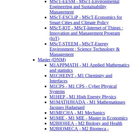
MScT-EESM - MScT-Environmental
Engineering and Sustainability
Management
MScT-ESCLiP - MScT-Economics for
Smart Cities and Climate Policy
MScT-IOT - MScT-Internet of Things :
Innovation and Management Program
(IoT)
MScT-STEEM - MScT-Energy
Environment : Science Technology &
Management
Master (DNM)
M1APPMATH - M1 Applied Mathematics
and statistics
M1CHEINT - M1 Chemistry and
Interfaces
M1CPS - M1 CPS - Cyber Physical
Systems
M1HEP - M1 High Energy Physics
M1MATHJHADA - M1 Mathematiques
Jacques Hadamard
M1MECHA - M1 Mechanics
M1MIE - M1 MIE - Master in Economics
M2BIOHEA - M2 Biology and Health
M2BIOMECA - M2 Biomeca -