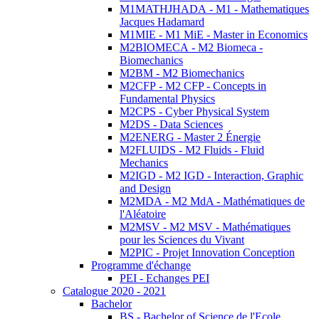
M1MATHJHADA - M1 - Mathematiques
Jacques Hadamard
M1MIE - M1 MiE - Master in Economics
M2BIOMECA - M2 Biomeca -
Biomechanics
M2BM - M2 Biomechanics
M2CFP - M2 CFP - Concepts in
Fundamental Physics
M2CPS - Cyber Physical System
M2DS - Data Sciences
M2ENERG - Master 2 Énergie
M2FLUIDS - M2 Fluids - Fluid
Mechanics
M2IGD - M2 IGD - Interaction, Graphic
and Design
M2MDA - M2 MdA - Mathématiques de
l'Aléatoire
M2MSV - M2 MSV - Mathématiques
pour les Sciences du Vivant
M2PIC - Projet Innovation Conception
Programme d'échange
PEI - Echanges PEI
Catalogue 2020 - 2021
Bachelor
BS - Bachelor of Science de l'Ecole