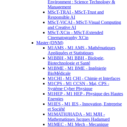
Environment : Science Technology &
Management
MScT-TRAI - MScT-Trust and
Responsible AI
MScT-ViCAI - MScT-Visual Computing
and Creative AI
MScT-XCin - MScT-Extended
Cinematography XCin
Master (DNM)
M1AMS - M1 AMS - Mathématiques
Appliquées et Statistiques
M1BBH - M1 BBH - Biologie,
Biotechnologie et Santé
M1BME - M1 BME - Ingénierie
BioMédicale
M1CHI - M1 CHI - Chimie et Interfaces
M1CPS - M1 CCSN - Maj. CPS -
Système Cyber Physique
M1HEP - M1 HEP - Physique des Hautes
Energies
M1IES - M1 IES - Innovation, Entreprise
et Société
M1MATHJHADA - M1 MJH -
Mathematiques Jacques Hadamard
M1MEC - M1 Mech - Mecanique