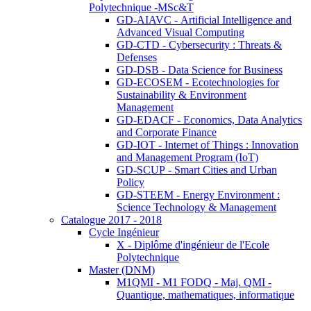
Polytechnique -MSc&T
GD-AIAVC - Artificial Intelligence and
Advanced Visual Computing
GD-CTD - Cybersecurity : Threats &
Defenses
GD-DSB - Data Science for Business
GD-ECOSEM - Ecotechnologies for
Sustainability & Environment
Management
GD-EDACF - Economics, Data Analytics
and Corporate Finance
GD-IOT - Internet of Things : Innovation
and Management Program (IoT)
GD-SCUP - Smart Cities and Urban
Policy
GD-STEEM - Energy Environment :
Science Technology & Management
Catalogue 2017 - 2018
Cycle Ingénieur
X - Diplôme d'ingénieur de l'Ecole
Polytechnique
Master (DNM)
M1QMI - M1 FODQ - Maj. QMI -
Quantique, mathematiques, informatique