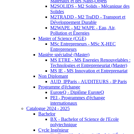
Matériaux et des Nano-Objets
M2SOLIDS - M2 Solids - Mécanique des
Solides
M2TRADD - M2 TraDD - Transport et
Développement Durable
M2WAPE - M2 WAPE - Eau, Air,
Pollution et Énergies
Master of Science (CGE)
MSc Entrepreneurs - MSc X-HEC
Entrepreneurs
Mastère spécialisé (Master)
MS ETRE - MS Energies Renouvelables :
Technologies et Entrepreneuriat (Master)
MS IE - MS Innovation et Entreprenariat
Non Diplomant
AUD_IPParis - AUDITEURS - IP Paris
Programme d'échange
EuroteQ - Diplôme EuroteQ
PEI - Programmes d'échange
internationaux
Catalogue 2024 - 2025
Bachelor
BX - Bachelor of Science de l'Ecole
polytechnique
Cycle Ingénieur