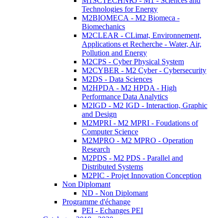
M1SCTECHNRJ - M1 - Sciences and
Technologies for Energy
M2BIOMECA - M2 Biomeca -
Biomechanics
M2CLEAR - CLimat, Environnement,
Applications et Recherche - Water, Air,
Pollution and Energy
M2CPS - Cyber Physical System
M2CYBER - M2 Cyber - Cybersecurity
M2DS - Data Sciences
M2HPDA - M2 HPDA - High
Performance Data Analytics
M2IGD - M2 IGD - Interaction, Graphic
and Design
M2MPRI - M2 MPRI - Foudations of
Computer Science
M2MPRO - M2 MPRO - Operation
Research
M2PDS - M2 PDS - Parallel and
Distributed Systems
M2PIC - Projet Innovation Conception
Non Diplomant
ND - Non Diplomant
Programme d'échange
PEI - Echanges PEI