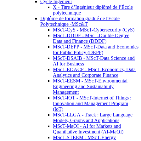
Cycle Ingénieur
X - Titre d’Ingénieur diplômé de l’École
polytechnique
Diplôme de formation gradué de l'Ecole
Polytechnique -MSc&T
MScT-CyS - MScT-Cybersecurity (CyS)
MScT-DDDF - MScT-Double Degree
Data and Finance (DDDF)
MScT-DEPP - MScT-Data and Economics
for Public Policy (DEPP)
MScT-DSAIB - MScT-Data Science and
AI for Business
MScT-EDACF - MScT-Economics, Data
Analytics and Corporate Finance
MScT-EESM - MScT-Environmental
Engineering and Sustainability
Management
MScT-IOT - MScT-Internet of Things :
Innovation and Management Program
(IoT)
MScT-LLGA - Track : Large Language
Models, Graphs and Applications
MScT-MaQI - AI for Markets and
Quantitative Investment (AI-MaQI)
MScT-STEEM - MScT-Energy