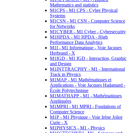
Mathematics and statistics
M1CPS - M1 CPS - Cyber Physical
Systems
M1CSN - M1 CSN - Computer Science
for Networks
M1CYBER - M1 Cyber - Cybersecurity
M1HPDA - M1 HPDA - High
Performance Data Analytics
M1I - M1 Informatique - Voie Jacques
Herbrand - X
M1IGD - M1 IGD - Interaction, Graphic
and Design
M1INTTRACPHY - M1 - International
Track in Physics
M1MAP - M1 Mathématiques et
Applications - Voie Jacques Hadamard -
École Polytechnique
M1MATHAPP - M1 - Mathématiques
Appliquées
M1MPRI - M1 MPRI - Foudations of
Computer Science
M1P - M1 Physique - Voie Irène Joliot
Curie - X
M1PHYSICS - M1 - Physics