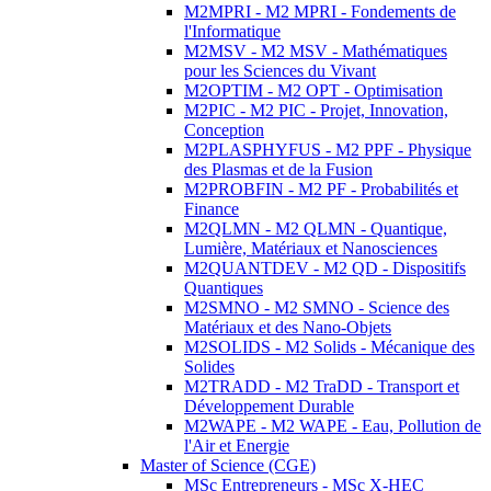
M2MPRI - M2 MPRI - Fondements de
l'Informatique
M2MSV - M2 MSV - Mathématiques
pour les Sciences du Vivant
M2OPTIM - M2 OPT - Optimisation
M2PIC - M2 PIC - Projet, Innovation,
Conception
M2PLASPHYFUS - M2 PPF - Physique
des Plasmas et de la Fusion
M2PROBFIN - M2 PF - Probabilités et
Finance
M2QLMN - M2 QLMN - Quantique,
Lumière, Matériaux et Nanosciences
M2QUANTDEV - M2 QD - Dispositifs
Quantiques
M2SMNO - M2 SMNO - Science des
Matériaux et des Nano-Objets
M2SOLIDS - M2 Solids - Mécanique des
Solides
M2TRADD - M2 TraDD - Transport et
Développement Durable
M2WAPE - M2 WAPE - Eau, Pollution de
l'Air et Energie
Master of Science (CGE)
MSc Entrepreneurs - MSc X-HEC