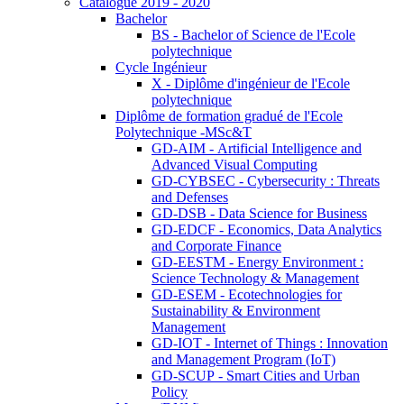
Catalogue 2019 - 2020
Bachelor
BS - Bachelor of Science de l'Ecole
polytechnique
Cycle Ingénieur
X - Diplôme d'ingénieur de l'Ecole
polytechnique
Diplôme de formation gradué de l'Ecole
Polytechnique -MSc&T
GD-AIM - Artificial Intelligence and
Advanced Visual Computing
GD-CYBSEC - Cybersecurity : Threats
and Defenses
GD-DSB - Data Science for Business
GD-EDCF - Economics, Data Analytics
and Corporate Finance
GD-EESTM - Energy Environment :
Science Technology & Management
GD-ESEM - Ecotechnologies for
Sustainability & Environment
Management
GD-IOT - Internet of Things : Innovation
and Management Program (IoT)
GD-SCUP - Smart Cities and Urban
Policy