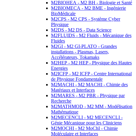
M2BIOHEA - M2 BH - Biologie et Santé
M2BIOMECA - M2 BME - Ingénierie
BioMédicale
M2CPS - M2 CPS - Système Cyber
Physique
M2DS - M2 DS - Data Science
M2FLUIDS - M2 Fluids - Mécanique des
Fluides
M2GI - M2 GI-PLATO - Grandes
installations - Plasmas, Lasers,
Accélérateurs, Tokamaks
M2HEP - M2 HEP - Physique des Hautes
Energies
M2ICFP - M2 ICFP - Centre International
de Physique Fondamentale
M2MACHI - M2 MACHI - Chimie des
Matériaux et Interfaces
M2MARES - M2 PBR - Physique par
Recherche
M2MATHMOD - M2 MM - Modélisation
Mathématique
M2MECENCLI - M2 MECENCLI -
Génie Mécanique pour les Cliniciens
M2MOCHI - M2 MoChI - Chimie
Moléculaire et Interfaces