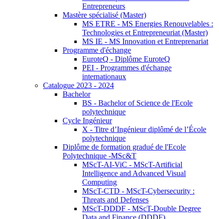
Entrepreneurs
Mastère spécialisé (Master)
MS ETRE - MS Energies Renouvelables :
Technologies et Entrepreneuriat (Master)
MS IE - MS Innovation et Entreprenariat
Programme d'échange
EuroteQ - Diplôme EuroteQ
PEI - Programmes d'échange
internationaux
Catalogue 2023 - 2024
Bachelor
BS - Bachelor of Science de l'Ecole
polytechnique
Cycle Ingénieur
X - Titre d’Ingénieur diplômé de l’École
polytechnique
Diplôme de formation gradué de l'Ecole
Polytechnique -MSc&T
MScT-AI-ViC - MScT-Artificial
Intelligence and Advanced Visual
Computing
MScT-CTD - MScT-Cybersecurity :
Threats and Defenses
MScT-DDDF - MScT-Double Degree
Data and Finance (DDDF)