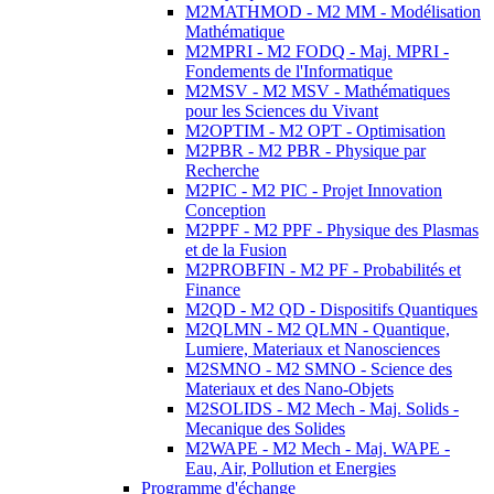
M2MATHMOD - M2 MM - Modélisation
Mathématique
M2MPRI - M2 FODQ - Maj. MPRI -
Fondements de l'Informatique
M2MSV - M2 MSV - Mathématiques
pour les Sciences du Vivant
M2OPTIM - M2 OPT - Optimisation
M2PBR - M2 PBR - Physique par
Recherche
M2PIC - M2 PIC - Projet Innovation
Conception
M2PPF - M2 PPF - Physique des Plasmas
et de la Fusion
M2PROBFIN - M2 PF - Probabilités et
Finance
M2QD - M2 QD - Dispositifs Quantiques
M2QLMN - M2 QLMN - Quantique,
Lumiere, Materiaux et Nanosciences
M2SMNO - M2 SMNO - Science des
Materiaux et des Nano-Objets
M2SOLIDS - M2 Mech - Maj. Solids -
Mecanique des Solides
M2WAPE - M2 Mech - Maj. WAPE -
Eau, Air, Pollution et Energies
Programme d'échange