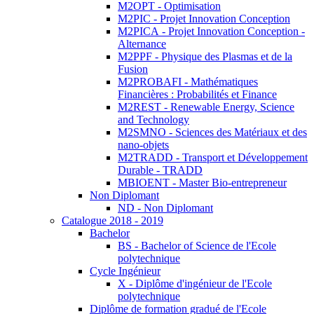
M2OPT - Optimisation
M2PIC - Projet Innovation Conception
M2PICA - Projet Innovation Conception -
Alternance
M2PPF - Physique des Plasmas et de la
Fusion
M2PROBAFI - Mathématiques
Financières : Probabilités et Finance
M2REST - Renewable Energy, Science
and Technology
M2SMNO - Sciences des Matériaux et des
nano-objets
M2TRADD - Transport et Développement
Durable - TRADD
MBIOENT - Master Bio-entrepreneur
Non Diplomant
ND - Non Diplomant
Catalogue 2018 - 2019
Bachelor
BS - Bachelor of Science de l'Ecole
polytechnique
Cycle Ingénieur
X - Diplôme d'ingénieur de l'Ecole
polytechnique
Diplôme de formation gradué de l'Ecole