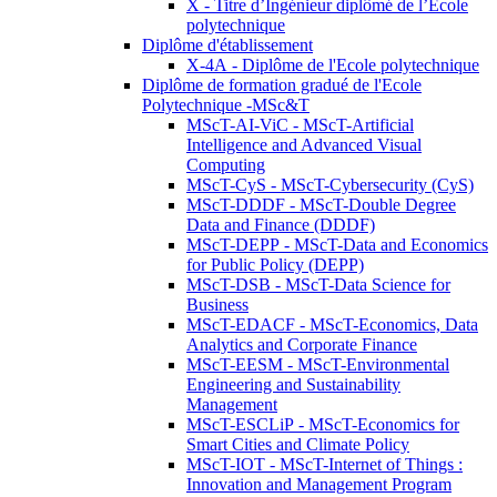
X - Titre d’Ingénieur diplômé de l’École
polytechnique
Diplôme d'établissement
X-4A - Diplôme de l'Ecole polytechnique
Diplôme de formation gradué de l'Ecole
Polytechnique -MSc&T
MScT-AI-ViC - MScT-Artificial
Intelligence and Advanced Visual
Computing
MScT-CyS - MScT-Cybersecurity (CyS)
MScT-DDDF - MScT-Double Degree
Data and Finance (DDDF)
MScT-DEPP - MScT-Data and Economics
for Public Policy (DEPP)
MScT-DSB - MScT-Data Science for
Business
MScT-EDACF - MScT-Economics, Data
Analytics and Corporate Finance
MScT-EESM - MScT-Environmental
Engineering and Sustainability
Management
MScT-ESCLiP - MScT-Economics for
Smart Cities and Climate Policy
MScT-IOT - MScT-Internet of Things :
Innovation and Management Program