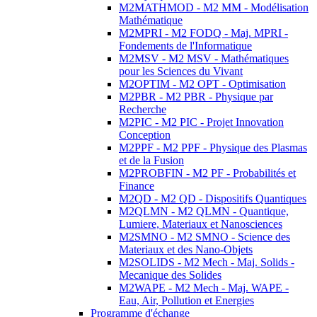
M2MATHMOD - M2 MM - Modélisation
Mathématique
M2MPRI - M2 FODQ - Maj. MPRI -
Fondements de l'Informatique
M2MSV - M2 MSV - Mathématiques
pour les Sciences du Vivant
M2OPTIM - M2 OPT - Optimisation
M2PBR - M2 PBR - Physique par
Recherche
M2PIC - M2 PIC - Projet Innovation
Conception
M2PPF - M2 PPF - Physique des Plasmas
et de la Fusion
M2PROBFIN - M2 PF - Probabilités et
Finance
M2QD - M2 QD - Dispositifs Quantiques
M2QLMN - M2 QLMN - Quantique,
Lumiere, Materiaux et Nanosciences
M2SMNO - M2 SMNO - Science des
Materiaux et des Nano-Objets
M2SOLIDS - M2 Mech - Maj. Solids -
Mecanique des Solides
M2WAPE - M2 Mech - Maj. WAPE -
Eau, Air, Pollution et Energies
Programme d'échange