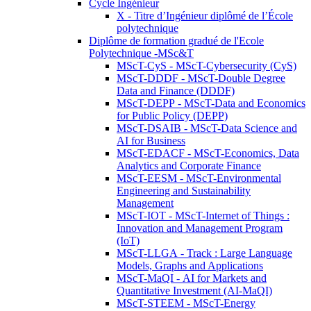
Cycle Ingénieur
X - Titre d’Ingénieur diplômé de l’École
polytechnique
Diplôme de formation gradué de l'Ecole
Polytechnique -MSc&T
MScT-CyS - MScT-Cybersecurity (CyS)
MScT-DDDF - MScT-Double Degree
Data and Finance (DDDF)
MScT-DEPP - MScT-Data and Economics
for Public Policy (DEPP)
MScT-DSAIB - MScT-Data Science and
AI for Business
MScT-EDACF - MScT-Economics, Data
Analytics and Corporate Finance
MScT-EESM - MScT-Environmental
Engineering and Sustainability
Management
MScT-IOT - MScT-Internet of Things :
Innovation and Management Program
(IoT)
MScT-LLGA - Track : Large Language
Models, Graphs and Applications
MScT-MaQI - AI for Markets and
Quantitative Investment (AI-MaQI)
MScT-STEEM - MScT-Energy