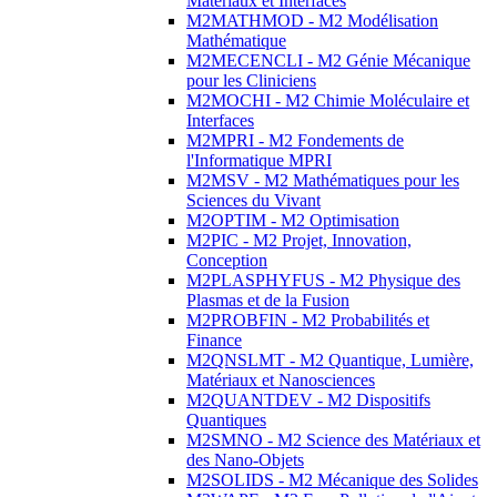
Matériaux et Interfaces
M2MATHMOD - M2 Modélisation
Mathématique
M2MECENCLI - M2 Génie Mécanique
pour les Cliniciens
M2MOCHI - M2 Chimie Moléculaire et
Interfaces
M2MPRI - M2 Fondements de
l'Informatique MPRI
M2MSV - M2 Mathématiques pour les
Sciences du Vivant
M2OPTIM - M2 Optimisation
M2PIC - M2 Projet, Innovation,
Conception
M2PLASPHYFUS - M2 Physique des
Plasmas et de la Fusion
M2PROBFIN - M2 Probabilités et
Finance
M2QNSLMT - M2 Quantique, Lumière,
Matériaux et Nanosciences
M2QUANTDEV - M2 Dispositifs
Quantiques
M2SMNO - M2 Science des Matériaux et
des Nano-Objets
M2SOLIDS - M2 Mécanique des Solides