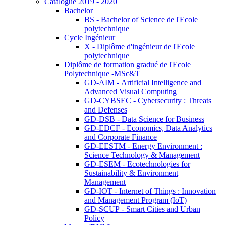
Catalogue 2019 - 2020
Bachelor
BS - Bachelor of Science de l'Ecole
polytechnique
Cycle Ingénieur
X - Diplôme d'ingénieur de l'Ecole
polytechnique
Diplôme de formation gradué de l'Ecole
Polytechnique -MSc&T
GD-AIM - Artificial Intelligence and
Advanced Visual Computing
GD-CYBSEC - Cybersecurity : Threats
and Defenses
GD-DSB - Data Science for Business
GD-EDCF - Economics, Data Analytics
and Corporate Finance
GD-EESTM - Energy Environment :
Science Technology & Management
GD-ESEM - Ecotechnologies for
Sustainability & Environment
Management
GD-IOT - Internet of Things : Innovation
and Management Program (IoT)
GD-SCUP - Smart Cities and Urban
Policy