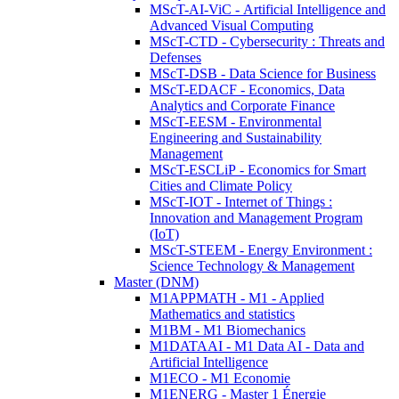
MScT-AI-ViC - Artificial Intelligence and
Advanced Visual Computing
MScT-CTD - Cybersecurity : Threats and
Defenses
MScT-DSB - Data Science for Business
MScT-EDACF - Economics, Data
Analytics and Corporate Finance
MScT-EESM - Environmental
Engineering and Sustainability
Management
MScT-ESCLiP - Economics for Smart
Cities and Climate Policy
MScT-IOT - Internet of Things :
Innovation and Management Program
(IoT)
MScT-STEEM - Energy Environment :
Science Technology & Management
Master (DNM)
M1APPMATH - M1 - Applied
Mathematics and statistics
M1BM - M1 Biomechanics
M1DATAAI - M1 Data AI - Data and
Artificial Intelligence
M1ECO - M1 Economie
M1ENERG - Master 1 Énergie