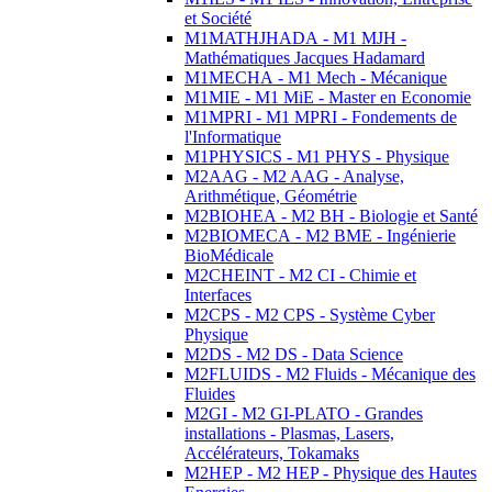
et Société
M1MATHJHADA - M1 MJH -
Mathématiques Jacques Hadamard
M1MECHA - M1 Mech - Mécanique
M1MIE - M1 MiE - Master en Economie
M1MPRI - M1 MPRI - Fondements de
l'Informatique
M1PHYSICS - M1 PHYS - Physique
M2AAG - M2 AAG - Analyse,
Arithmétique, Géométrie
M2BIOHEA - M2 BH - Biologie et Santé
M2BIOMECA - M2 BME - Ingénierie
BioMédicale
M2CHEINT - M2 CI - Chimie et
Interfaces
M2CPS - M2 CPS - Système Cyber
Physique
M2DS - M2 DS - Data Science
M2FLUIDS - M2 Fluids - Mécanique des
Fluides
M2GI - M2 GI-PLATO - Grandes
installations - Plasmas, Lasers,
Accélérateurs, Tokamaks
M2HEP - M2 HEP - Physique des Hautes