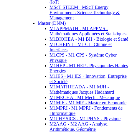
(IoT)
MScT-STEEM - MScT-Energy
Environment : Science Technology &
Management
Master (DNM)
M1APPMATH - M1 APPMS -
Mathématiques Appliquées et Statistiques
M1BIOHEA - M1 BH - Biologie et Santé
M1CHEINT - M1 CI - Chimie et
Interfaces
M1CPS - M1 CPS - Système Cyber
Physique
M1HEP - M1 HEP - Physique des Hautes
Energies
M1IES - M1 IES - Innovation, Entreprise
et Société
M1MATHJHADA - M1 MJH -
Mathématiques Jacques Hadamard
M1MECHA - M1 Mech - Mécanique
M1MIE - M1 MiE - Master en Economie
M1MPRI - M1 MPRI - Fondements de
l'Informatique
M1PHYSICS - M1 PHYS - Physique
M2AAG - M2 AAG - Analyse,
Arithmétique, Géométrie