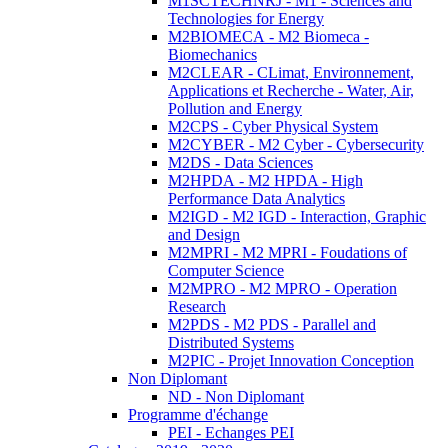
M1SCTECHNRJ - M1 - Sciences and
Technologies for Energy
M2BIOMECA - M2 Biomeca -
Biomechanics
M2CLEAR - CLimat, Environnement,
Applications et Recherche - Water, Air,
Pollution and Energy
M2CPS - Cyber Physical System
M2CYBER - M2 Cyber - Cybersecurity
M2DS - Data Sciences
M2HPDA - M2 HPDA - High
Performance Data Analytics
M2IGD - M2 IGD - Interaction, Graphic
and Design
M2MPRI - M2 MPRI - Foudations of
Computer Science
M2MPRO - M2 MPRO - Operation
Research
M2PDS - M2 PDS - Parallel and
Distributed Systems
M2PIC - Projet Innovation Conception
Non Diplomant
ND - Non Diplomant
Programme d'échange
PEI - Echanges PEI