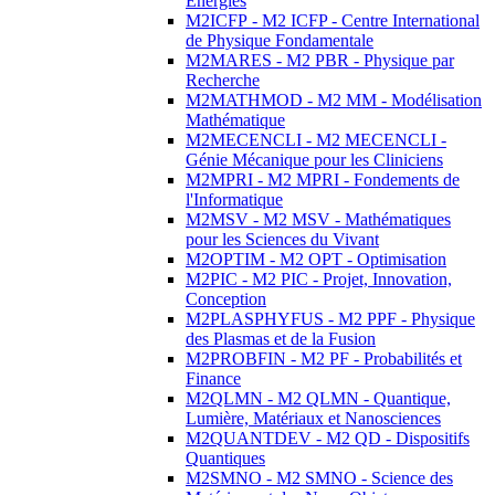
Energies
M2ICFP - M2 ICFP - Centre International
de Physique Fondamentale
M2MARES - M2 PBR - Physique par
Recherche
M2MATHMOD - M2 MM - Modélisation
Mathématique
M2MECENCLI - M2 MECENCLI -
Génie Mécanique pour les Cliniciens
M2MPRI - M2 MPRI - Fondements de
l'Informatique
M2MSV - M2 MSV - Mathématiques
pour les Sciences du Vivant
M2OPTIM - M2 OPT - Optimisation
M2PIC - M2 PIC - Projet, Innovation,
Conception
M2PLASPHYFUS - M2 PPF - Physique
des Plasmas et de la Fusion
M2PROBFIN - M2 PF - Probabilités et
Finance
M2QLMN - M2 QLMN - Quantique,
Lumière, Matériaux et Nanosciences
M2QUANTDEV - M2 QD - Dispositifs
Quantiques
M2SMNO - M2 SMNO - Science des