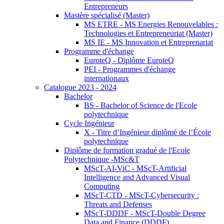
Entrepreneurs
Mastère spécialisé (Master)
MS ETRE - MS Energies Renouvelables :
Technologies et Entrepreneuriat (Master)
MS IE - MS Innovation et Entreprenariat
Programme d'échange
EuroteQ - Diplôme EuroteQ
PEI - Programmes d'échange
internationaux
Catalogue 2023 - 2024
Bachelor
BS - Bachelor of Science de l'Ecole
polytechnique
Cycle Ingénieur
X - Titre d’Ingénieur diplômé de l’École
polytechnique
Diplôme de formation gradué de l'Ecole
Polytechnique -MSc&T
MScT-AI-ViC - MScT-Artificial
Intelligence and Advanced Visual
Computing
MScT-CTD - MScT-Cybersecurity :
Threats and Defenses
MScT-DDDF - MScT-Double Degree
Data and Finance (DDDF)