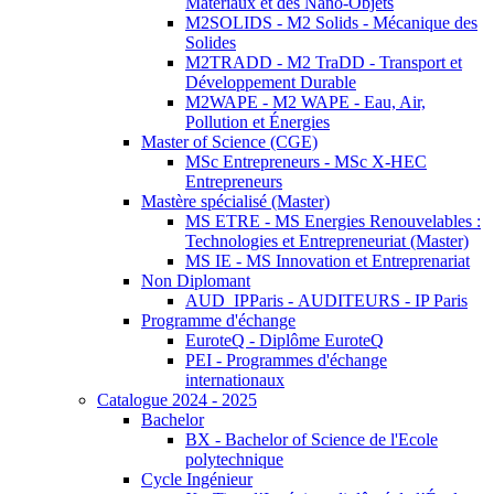
Matériaux et des Nano-Objets
M2SOLIDS - M2 Solids - Mécanique des
Solides
M2TRADD - M2 TraDD - Transport et
Développement Durable
M2WAPE - M2 WAPE - Eau, Air,
Pollution et Énergies
Master of Science (CGE)
MSc Entrepreneurs - MSc X-HEC
Entrepreneurs
Mastère spécialisé (Master)
MS ETRE - MS Energies Renouvelables :
Technologies et Entrepreneuriat (Master)
MS IE - MS Innovation et Entreprenariat
Non Diplomant
AUD_IPParis - AUDITEURS - IP Paris
Programme d'échange
EuroteQ - Diplôme EuroteQ
PEI - Programmes d'échange
internationaux
Catalogue 2024 - 2025
Bachelor
BX - Bachelor of Science de l'Ecole
polytechnique
Cycle Ingénieur