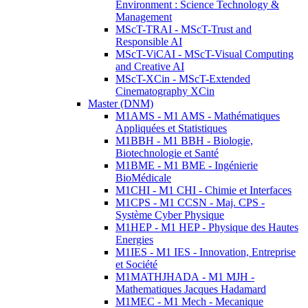
Environment : Science Technology &
Management
MScT-TRAI - MScT-Trust and
Responsible AI
MScT-ViCAI - MScT-Visual Computing
and Creative AI
MScT-XCin - MScT-Extended
Cinematography XCin
Master (DNM)
M1AMS - M1 AMS - Mathématiques
Appliquées et Statistiques
M1BBH - M1 BBH - Biologie,
Biotechnologie et Santé
M1BME - M1 BME - Ingénierie
BioMédicale
M1CHI - M1 CHI - Chimie et Interfaces
M1CPS - M1 CCSN - Maj. CPS -
Système Cyber Physique
M1HEP - M1 HEP - Physique des Hautes
Energies
M1IES - M1 IES - Innovation, Entreprise
et Société
M1MATHJHADA - M1 MJH -
Mathematiques Jacques Hadamard
M1MEC - M1 Mech - Mecanique