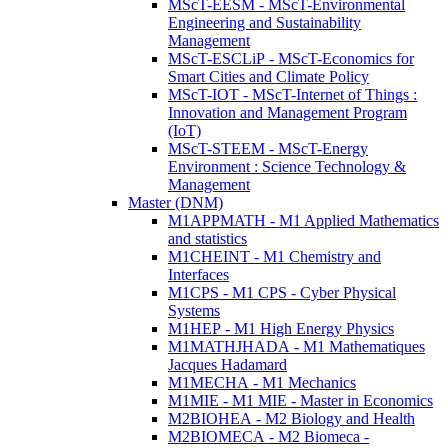
MScT-EESM - MScT-Environmental
Engineering and Sustainability
Management
MScT-ESCLiP - MScT-Economics for
Smart Cities and Climate Policy
MScT-IOT - MScT-Internet of Things :
Innovation and Management Program
(IoT)
MScT-STEEM - MScT-Energy
Environment : Science Technology &
Management
Master (DNM)
M1APPMATH - M1 Applied Mathematics
and statistics
M1CHEINT - M1 Chemistry and
Interfaces
M1CPS - M1 CPS - Cyber Physical
Systems
M1HEP - M1 High Energy Physics
M1MATHJHADA - M1 Mathematiques
Jacques Hadamard
M1MECHA - M1 Mechanics
M1MIE - M1 MIE - Master in Economics
M2BIOHEA - M2 Biology and Health
M2BIOMECA - M2 Biomeca -