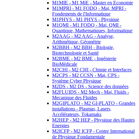
M1MIE - M1 MiE - Master en Economie
M1MPRI - M1 FODQ - Maj. MPRI -
Fondements de l'Informatique
M1PHYS - M1 PHYS - Physique
M1QMI - M1 FODQ - Maj. QMI -
Quantique, Mathematiques, Informatique
M2AAG - M2 AAG - Analyse,
Arithmétique, Géométrie
M2BBH - M2 BBH - Biologie,
Biotechnologie et Santé
M2BME - M2 BME - Ingénierie
BioMédicale
M2CHI - M2 CHI - Chimie et Interfaces
M2CPS - M2 CCSN - Maj. CPS -
Système Cyber Physique
M2DS - M2 DS - Science des données
M2FLUIDS - M2 Mech - Maj. Fluids -
Mecanique des Fluides
M2GIPLATO - M2 GI-PLATO - Grandes
installations - Plasmas, Lasers,
Accélérateurs, Tokamaks
M2HEP - M2 HEP - Physique des Hautes
Energies
M2ICFP - M2 ICFP - Centre International
de Physique Fondamentale