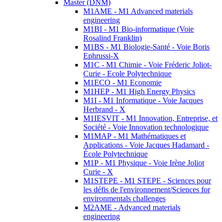
Master (DNM)
M1AME - M1 Advanced materials
engineering
M1BI - M1 Bio-informatique (Voie
Rosalind Franklin)
M1BS - M1 Biologie-Santé - Voie Boris
Ephrussi-X
M1C - M1 Chimie - Voie Fréderic Joliot-
Curie - Ecole Polytechnique
M1ECO - M1 Economie
M1HEP - M1 High Energy Physics
M1I - M1 Informatique - Voie Jacques
Herbrand - X
M1IESVIT - M1 Innovation, Entreprise, et
Société - Voie Innovation technologique
M1MAP - M1 Mathématiques et
Applications - Voie Jacques Hadamard -
École Polytechnique
M1P - M1 Physique - Voie Irène Joliot
Curie - X
M1STEPE - M1 STEPE - Sciences pour
les défis de l'environnement/Sciences for
environmentals challenges
M2AME - Advanced materials
engineering