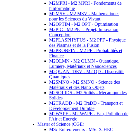
M2MPRI - M2 MPRI - Fondements de
l'Informatique
M2MSV - M2 MSV - Mathématiques
pour les Sciences du Vivant
M2OPTIM - M2 OPT - Optimisation
M2PIC - M2 PIC - Projet, Innovation,
Conception
M2PLASPHYFUS - M2 PPF - Physique
des Plasmas et de la Fusion
M2PROBFIN - M2 PF - Probabilités et
Finance
M2QLMN - M2 QLMN - Quantique,
Lumière, Matériaux et Nanosciences
M2QUANTDEV - M2 QD - Dispositifs
Quantiques
M2SMNO - M2 SMNO - Science des
Matériaux et des Nano-Objets
M2SOLIDS - M2 Solids - Mécanique des
Solides
M2TRADD - M2 TraDD - Transport et
Développement Durable
M2WAPE - M2 WAPE - Eau, Pollution de
l'Air et Energie
Master of Science (CGE)
MSc Entrepreneurs - MSc X-HEC