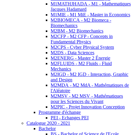
M1MATHJHADA - M1 - Mathematiques
Jacques Hadamard
M1MIE - M1 MiE - Master in Economics
M2BIOMECA - M2 Biomeca -
Biomechanics
M2BM - M2 Biomechanics
M2CFP - M2 CFP - Concepts in
Fundamental Physics
M2CPS - Cyber Physical System
M2DS - Data Sciences
M2ENERG - Master 2 Énergie
M2FLUIDS - M2 Fluids - Fluid
Mechanics
M2IGD - M2 IGD - Interaction, Graphic
and Design
M2MDA - M2 MdA - Mathématiques de
l'Aléatoire
M2MSV - M2 MSV - Mathématiques
pour les Sciences du Vivant
M2PIC - Projet Innovation Conception
Programme d'échange
PEI - Echanges PEI
Catalogue 2020 - 2021
Bachelor
BS - Bachelor of Science de l'Ecole