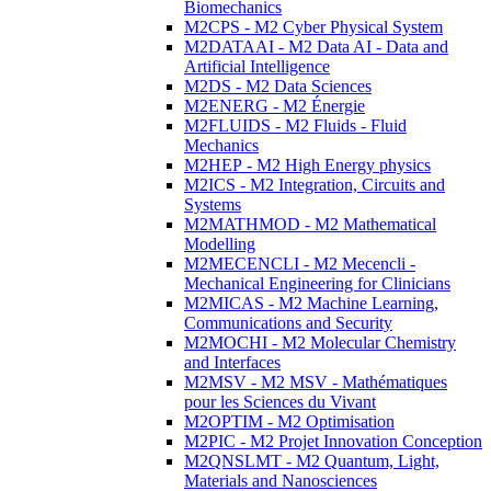
Biomechanics
M2CPS - M2 Cyber Physical System
M2DATAAI - M2 Data AI - Data and
Artificial Intelligence
M2DS - M2 Data Sciences
M2ENERG - M2 Énergie
M2FLUIDS - M2 Fluids - Fluid
Mechanics
M2HEP - M2 High Energy physics
M2ICS - M2 Integration, Circuits and
Systems
M2MATHMOD - M2 Mathematical
Modelling
M2MECENCLI - M2 Mecencli -
Mechanical Engineering for Clinicians
M2MICAS - M2 Machine Learning,
Communications and Security
M2MOCHI - M2 Molecular Chemistry
and Interfaces
M2MSV - M2 MSV - Mathématiques
pour les Sciences du Vivant
M2OPTIM - M2 Optimisation
M2PIC - M2 Projet Innovation Conception
M2QNSLMT - M2 Quantum, Light,
Materials and Nanosciences