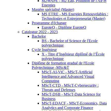
M2WAPE - M2 Eau, Pollution de l'Air et
Energies
Mastère spécialisé (Master)
MS ETRE - MS Energies Renouvelables :
Technologies et Entrepreneuriat (Master)
Programme d'échange
EuroteQ - Diplôme EuroteQ
Catalogue 2022 - 2023
Bachelor
BS - Bachelor of Science de l'Ecole
polytechnique
Cycle Ingénieur
X - Titre d’Ingénieur diplômé de l’École
polytechnique
Diplôme de formation gradué de l'Ecole
Polytechnique -MSc&T
MScT-AI-ViC - MScT-Artificial
Intelligence and Advanced Visual
Computing
MScT-CTD - MScT-Cybersecurity :
Threats and Defenses
MScT-DSB - MScT-Data Science for
Business
MScT-EDACF - MScT-Economics, Data
Analytics and Corporate Finance