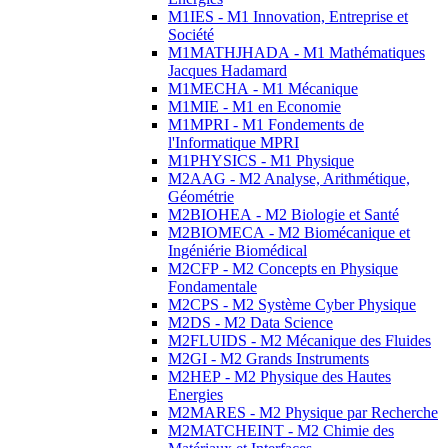
M1IES - M1 Innovation, Entreprise et
Société
M1MATHJHADA - M1 Mathématiques
Jacques Hadamard
M1MECHA - M1 Mécanique
M1MIE - M1 en Economie
M1MPRI - M1 Fondements de
l'Informatique MPRI
M1PHYSICS - M1 Physique
M2AAG - M2 Analyse, Arithmétique,
Géométrie
M2BIOHEA - M2 Biologie et Santé
M2BIOMECA - M2 Biomécanique et
Ingéniérie Biomédical
M2CFP - M2 Concepts en Physique
Fondamentale
M2CPS - M2 Système Cyber Physique
M2DS - M2 Data Science
M2FLUIDS - M2 Mécanique des Fluides
M2GI - M2 Grands Instruments
M2HEP - M2 Physique des Hautes
Energies
M2MARES - M2 Physique par Recherche
M2MATCHEINT - M2 Chimie des