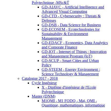
Polytechnique -MSc&T
GD-AIAVC - Artificial Intelligence and
Advanced Visual Computing
GD-CTD - Cybersecurity : Threats &
Defenses
GD-DSB - Data Science for Business
GD-ECOSEM - Ecotechnologies for
Sustainability & Environment
Management
GD-EDACF - Economics, Data Analytics
and Corporate Finance
GD-IOT - Internet of Things : Innovation
and Management Program (IoT)
GD-SCUP - Smart Cities and Urban
Policy
GD-STEEM - Energy Environment :
Science Technology & Management
Catalogue 2017 - 2018
Cycle Ingénieur
X - Diplôme d'ingénieur de l'Ecole
Polytechnique
Master (DNM)
M1QMI - M1 FODQ - Maj. QMI -
Quantique, mathematiques, informatique