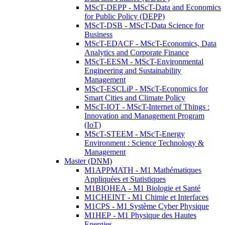
MScT-DEPP - MScT-Data and Economics
for Public Policy (DEPP)
MScT-DSB - MScT-Data Science for
Business
MScT-EDACF - MScT-Economics, Data
Analytics and Corporate Finance
MScT-EESM - MScT-Environmental
Engineering and Sustainability
Management
MScT-ESCLiP - MScT-Economics for
Smart Cities and Climate Policy
MScT-IOT - MScT-Internet of Things :
Innovation and Management Program
(IoT)
MScT-STEEM - MScT-Energy
Environment : Science Technology &
Management
Master (DNM)
M1APPMATH - M1 Mathématiques
Appliquées et Statistiques
M1BIOHEA - M1 Biologie et Santé
M1CHEINT - M1 Chimie et Interfaces
M1CPS - M1 Système Cyber Physique
M1HEP - M1 Physique des Hautes
Energies