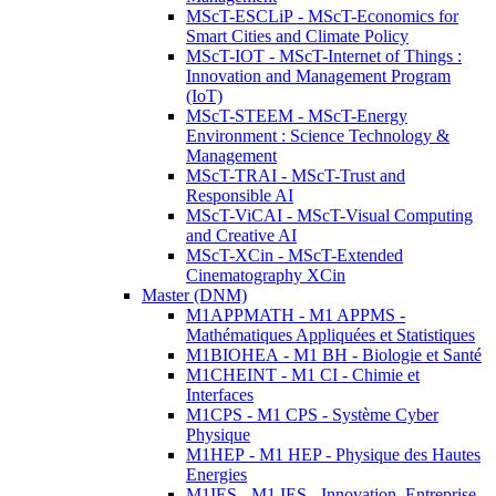
MScT-ESCLiP - MScT-Economics for
Smart Cities and Climate Policy
MScT-IOT - MScT-Internet of Things :
Innovation and Management Program
(IoT)
MScT-STEEM - MScT-Energy
Environment : Science Technology &
Management
MScT-TRAI - MScT-Trust and
Responsible AI
MScT-ViCAI - MScT-Visual Computing
and Creative AI
MScT-XCin - MScT-Extended
Cinematography XCin
Master (DNM)
M1APPMATH - M1 APPMS -
Mathématiques Appliquées et Statistiques
M1BIOHEA - M1 BH - Biologie et Santé
M1CHEINT - M1 CI - Chimie et
Interfaces
M1CPS - M1 CPS - Système Cyber
Physique
M1HEP - M1 HEP - Physique des Hautes
Energies
M1IES - M1 IES - Innovation, Entreprise