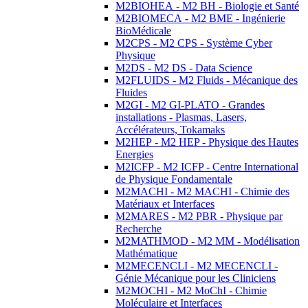
M2BIOHEA - M2 BH - Biologie et Santé
M2BIOMECA - M2 BME - Ingénierie
BioMédicale
M2CPS - M2 CPS - Système Cyber
Physique
M2DS - M2 DS - Data Science
M2FLUIDS - M2 Fluids - Mécanique des
Fluides
M2GI - M2 GI-PLATO - Grandes
installations - Plasmas, Lasers,
Accélérateurs, Tokamaks
M2HEP - M2 HEP - Physique des Hautes
Energies
M2ICFP - M2 ICFP - Centre International
de Physique Fondamentale
M2MACHI - M2 MACHI - Chimie des
Matériaux et Interfaces
M2MARES - M2 PBR - Physique par
Recherche
M2MATHMOD - M2 MM - Modélisation
Mathématique
M2MECENCLI - M2 MECENCLI -
Génie Mécanique pour les Cliniciens
M2MOCHI - M2 MoChI - Chimie
Moléculaire et Interfaces