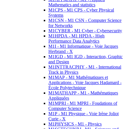
Mathematics and statistics
M1CPS - M1 CPS - Cyber Physical
Systems
M1CSN - M1 CSN - Computer Science
for Networks
M1CYBER - M1 Cyber - Cybersecurity
M1HPDA - M1 HPDA - High
Performance Data Analytics
M1I - M1 Informatique - Voie Jacques
Herbrand - X
M1IGD - M1 IGD - Interaction, Graphic
and Design
M1INTTRACPHY - M1 - International
Track in Physics
M1MAP - M1 Mathématiques et
Applications - Voie Jacques Hadamard -
École Polytechnique
M1MATHAPP - M1 - Mathématiques
Appliquées
M1MPRI - M1 MPRI - Foudations of
Computer Science
M1P - M1 Physique - Voie Irène Joliot
Curie - X
M1PHYSICS - M1 - Physics