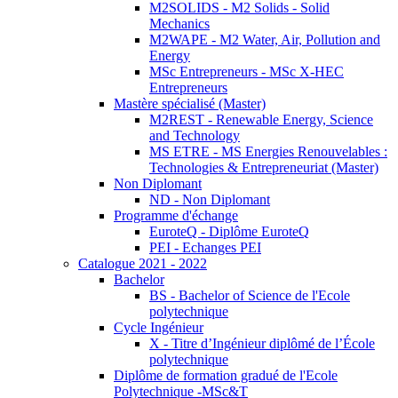
M2SOLIDS - M2 Solids - Solid
Mechanics
M2WAPE - M2 Water, Air, Pollution and
Energy
MSc Entrepreneurs - MSc X-HEC
Entrepreneurs
Mastère spécialisé (Master)
M2REST - Renewable Energy, Science
and Technology
MS ETRE - MS Energies Renouvelables :
Technologies & Entrepreneuriat (Master)
Non Diplomant
ND - Non Diplomant
Programme d'échange
EuroteQ - Diplôme EuroteQ
PEI - Echanges PEI
Catalogue 2021 - 2022
Bachelor
BS - Bachelor of Science de l'Ecole
polytechnique
Cycle Ingénieur
X - Titre d’Ingénieur diplômé de l’École
polytechnique
Diplôme de formation gradué de l'Ecole
Polytechnique -MSc&T