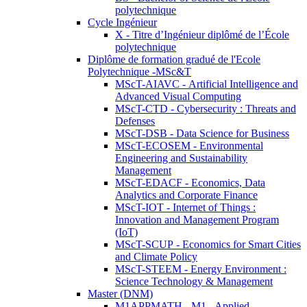
polytechnique
Cycle Ingénieur
X - Titre d’Ingénieur diplômé de l’École
polytechnique
Diplôme de formation gradué de l'Ecole
Polytechnique -MSc&T
MScT-AIAVC - Artificial Intelligence and
Advanced Visual Computing
MScT-CTD - Cybersecurity : Threats and
Defenses
MScT-DSB - Data Science for Business
MScT-ECOSEM - Environmental
Engineering and Sustainability
Management
MScT-EDACF - Economics, Data
Analytics and Corporate Finance
MScT-IOT - Internet of Things :
Innovation and Management Program
(IoT)
MScT-SCUP - Economics for Smart Cities
and Climate Policy
MScT-STEEM - Energy Environment :
Science Technology & Management
Master (DNM)
M1APPMATH - M1 - Applied