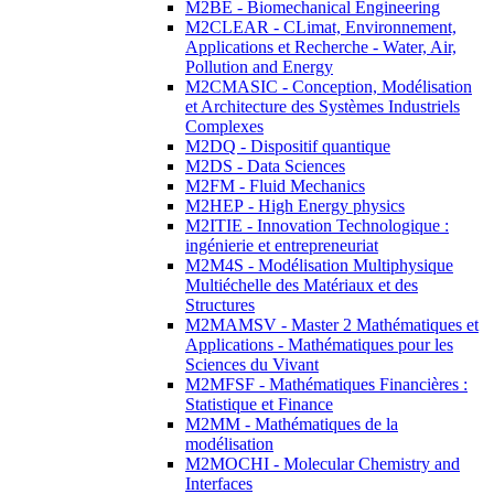
M2BE - Biomechanical Engineering
M2CLEAR - CLimat, Environnement,
Applications et Recherche - Water, Air,
Pollution and Energy
M2CMASIC - Conception, Modélisation
et Architecture des Systèmes Industriels
Complexes
M2DQ - Dispositif quantique
M2DS - Data Sciences
M2FM - Fluid Mechanics
M2HEP - High Energy physics
M2ITIE - Innovation Technologique :
ingénierie et entrepreneuriat
M2M4S - Modélisation Multiphysique
Multiéchelle des Matériaux et des
Structures
M2MAMSV - Master 2 Mathématiques et
Applications - Mathématiques pour les
Sciences du Vivant
M2MFSF - Mathématiques Financières :
Statistique et Finance
M2MM - Mathématiques de la
modélisation
M2MOCHI - Molecular Chemistry and
Interfaces