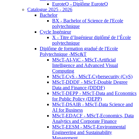
EuroteQ - Diplôme EuroteQ
Catalogue 2025 - 2026
Bachelor
BX - Bachelor of Science de l'Ecole
polytechnique
Cycle Ingénieur
X - Titre d’Ingénieur diplômé de l’École
polytechnique
Diplôme de formation gradué de l'Ecole
Polytechnique -MSc&T
MScT-AI-ViC - MScT-Artificial
Intelligence and Advanced Visual
Computing
MScT-CyS - MScT-Cybersecurity (CyS)
MScT-DDDF - MScT-Double Degree
Data and Finance (DDDF)
MScT-DEPP - MScT-Data and Economics
for Public Policy (DEPP)
MScT-DSAIB - MScT-Data Science and
AI for Business
MScT-EDACF - MScT-Economics, Data
Analytics and Corporate Finance
MScT-EESM - MScT-Environmental
Engineering and Sustainability
Management