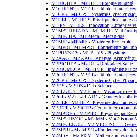
M1BIOHEA - M1 BH - Biologie et Santé
M1CHEINT - M1 CI - Chimie et Interfaces
M1CPS - M1 CPS - Système Cyber Physiq
M1HEP - M1 HEP - Physique des Hautes E
M1IES - M1 IES - Innovation, Entreprise et
M1MATHJHADA - M1 MJH - Mathématiqu
M1MECHA - M1 Mech - Mécanique
M1MIE - M1 MiE - Master en Economie
M1MPRI - M1 MPRI - Fondements de l'Inf
M1PHYSICS - M1 PHYS - Physique
M2AAG - M2 AAG - Analyse, Arithmétique
M2BIOHEA - M2 BH - Biologie et Santé
M2BIOMECA - M2 BME - Ingénierie BioM
M2CHEINT - M2 CI - Chimie et Interfaces
M2CPS - M2 CPS - Système Cyber Physiq
M2DS - M2 DS - Data Science
M2FLUIDS - M2 Fluids - Mécanique des Fl
M2GI - M2 GI-PLATO - Grandes installation
M2HEP - M2 HEP - Physique des Hautes E
M2ICFP - M2 ICFP - Centre International 
M2MARES - M2 PBR - Physique par Rech
M2MATHMOD - M2 MM - Modélisation M
M2MECENCLI - M2 MECENCLI - Génie Méc
M2MPRI - M2 MPRI - Fondements de l'Inf
M2MSV - M2 MSV - Mathématiques pour le