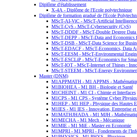
Diplôme d'établissement
X-4A - Diplôme de l'Ecole polytechnique
Diplôme de formation gradué de l'Ecole Polytec
MScT-AI-ViC - MScT-Artificial Intelligen
MScT-CyS - MScT-Cybersecurity (CyS)
MScT-DDDF - MScT-Double Degree Data 
MScT-DEPP - MScT-Data and Economics fo
MScT-DSB - MScT-Data Science for Busin
MScT-EDACF - MScT-Economics, Data Anal
MScT-EESM - MScT-Environmental Enginee
MScT-ESCLiP - MScT-Economics for Smart 
MScT-IOT - MScT-Internet of Things : Inn
MScT-STEEM - MScT-Energy Environment 
Master (DNM)
M1APPMATH - M1 APPMS - Mathématiques A
M1BIOHEA - M1 BH - Biologie et Santé
M1CHEINT - M1 CI - Chimie et Interfaces
M1CPS - M1 CPS - Système Cyber Physiq
M1HEP - M1 HEP - Physique des Hautes E
M1IES - M1 IES - Innovation, Entreprise et
M1MATHJHADA - M1 MJH - Mathématiqu
M1MECHA - M1 Mech - Mécanique
M1MIE - M1 MiE - Master en Economie
M1MPRI - M1 MPRI - Fondements de l'Inf
M1PHYSICS - M1 PHYS - Physique