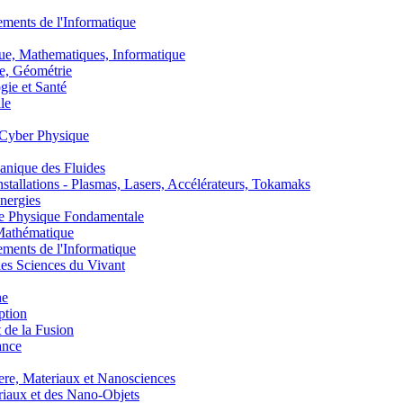
nts de l'Informatique
, Mathematiques, Informatique
, Géométrie
ie et Santé
le
Cyber Physique
nique des Fluides
lations - Plasmas, Lasers, Accélérateurs, Tokamaks
nergies
de Physique Fondamentale
athématique
nts de l'Informatique
s Sciences du Vivant
he
ption
 de la Fusion
ance
, Materiaux et Nanosciences
aux et des Nano-Objets