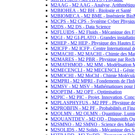
M2AAG - M2 AAG - Analyse, Arithmétique
M2BIOHEA - M2 BH - Biologie et Santé
M2BIOMECA - M2 BME - Ingénierie BioM
M2CPS - M2 CPS - Système Cyber Physiq
M2DS - M2 DS - Data Science
M2FLUIDS - M2 Fluids - Mécanique des Fl
M2GI - M2 GI-PLATO - Grandes installation
M2HEP - M2 HEP - Physique des Hautes E
M2ICFP - M2 ICFP - Centre International 
M2MACHI - M2 MACHI - Chimie des Matéri
M2MARES - M2 PBR - Physique par Rech
M2MATHMOD - M2 MM - Modélisation M
M2MECENCLI - M2 MECENCLI - Génie Méc
M2MOCHI - M2 MoChI - Chimie Moléculaire
M2MPRI - M2 MPRI - Fondements de l'Inf
M2MSV - M2 MSV - Mathématiques pour le
M2OPTIM - M2 OPT - Optimisation
M2PIC - M2 PIC - Projet, Innovation, Conc
M2PLASPHYFUS - M2 PPF - Physique des P
M2PROBFIN - M2 PF - Probabilités et Fin
M2QLMN - M2 QLMN - Quantique, Lumière
M2QUANTDEV - M2 QD - Dispositifs Qua
M2SMNO - M2 SMNO - Science des Matéri
M2SOLIDS - M2 Solids - Mécanique des So