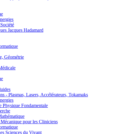
ue
nergies
 Société
es Jacques Hadamard
ormatique
, Géométrie
édicale
ue
uides
s - Plasmas, Lasers, Accélérateurs, Tokamaks
nergies
de Physique Fondamentale
erche
athématique
anique pour les Cliniciens
ormatique
s Sciences du Vivant