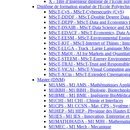
X - Titre d’Ingénieur diplômé de l’École po
Diplôme de formation gradué de l'Ecole Polytec
MScT-CyS - MScT-Cybersecurity (CyS)
MScT-DDDF - MScT-Double Degree Data 
MScT-DEPP - MScT-Data and Economics fo
MScT-DSAIB - MScT-Data Science and AI 
MScT-EDACF - MScT-Economics, Data Anal
MScT-EESM - MScT-Environmental Enginee
MScT-IOT - MScT-Internet of Things : Inn
MScT-LLGA - Track : Large Language Mode
MScT-MaQI - AI for Markets and Quantitat
MScT-STEEM - MScT-Energy Environment 
MScT-TRAI - MScT-Trust and Responsible
MScT-ViCAI - MScT-Visual Computing and
MScT-XCin - MScT-Extended Cinematogr
Master (DNM)
M1AMS - M1 AMS - Mathématiques Appliqué
M1BBH - M1 BBH - Biologie, Biotechnolog
M1BME - M1 BME - Ingénierie BioMédica
M1CHI - M1 CHI - Chimie et Interfaces
M1CPS - M1 CCSN - Maj. CPS - Système 
M1HEP - M1 HEP - Physique des Hautes E
M1IES - M1 IES - Innovation, Entreprise et
M1MATHJHADA - M1 MJH - Mathematiqu
M1MEC - M1 Mech - Mecanique