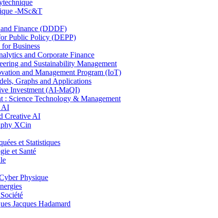
lytechnique
hnique -MSc&T
and Finance (DDDF)
r Public Policy (DEPP)
for Business
ytics and Corporate Finance
ring and Sustainability Management
ovation and Management Program (IoT)
ls, Graphs and Applications
ive Investment (AI-MaQI)
: Science Technology & Management
 AI
 Creative AI
aphy XCin
es et Statistiques
ie et Santé
le
Cyber Physique
nergies
 Société
es Jacques Hadamard