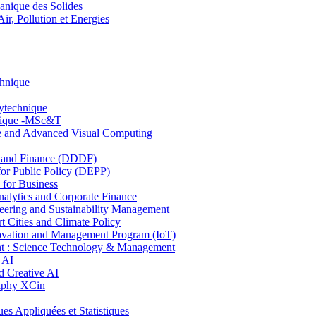
nique des Solides
, Pollution et Energies
chnique
lytechnique
hnique -MSc&T
ce and Advanced Visual Computing
and Finance (DDDF)
r Public Policy (DEPP)
for Business
ytics and Corporate Finance
ring and Sustainability Management
Cities and Climate Policy
ovation and Management Program (IoT)
: Science Technology & Management
 AI
 Creative AI
aphy XCin
ppliquées et Statistiques