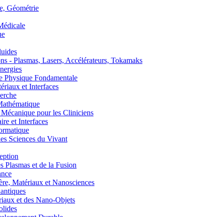
, Géométrie
édicale
ue
uides
s - Plasmas, Lasers, Accélérateurs, Tokamaks
nergies
de Physique Fondamentale
aux et Interfaces
erche
athématique
anique pour les Cliniciens
 et Interfaces
ormatique
s Sciences du Vivant
eption
lasmas et de la Fusion
ance
, Matériaux et Nanosciences
ntiques
aux et des Nano-Objets
lides