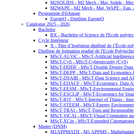
M2SOLIDS - M2 Mech - Maj. Solids - Meca
M2WAPE - M2 Mech - Maj. WAPE - Eau, Air
Programme d'échange
EuroteQ - Diplôme EuroteQ
Catalogue 2025 - 2026
Bachelor
BX - Bachelor of Science de l'Ecole polyte
Cycle Ingénieur
X - Titre d’Ingénieur diplômé de l’École po
Diplôme de formation gradué de l'Ecole Polytec
MScT-AI-ViC - MScT-Artificial Intelligen
MScT-CyS - MScT-Cybersecurity (CyS)
MScT-DDDF - MScT-Double Degree Data 
MScT-DEPP - MScT-Data and Economics fo
MScT-DSAIB - MScT-Data Science and AI 
MScT-EDACF - MScT-Economics, Data Anal
MScT-EESM - MScT-Environmental Enginee
MScT-ESCLiP - MScT-Economics for Smart 
MScT-IOT - MScT-Internet of Things : Inn
MScT-STEEM - MScT-Energy Environment 
MScT-TRAI - MScT-Trust and Responsible
MScT-ViCAI - MScT-Visual Computing and
MScT-XCin - MScT-Extended Cinematogr
Master (DNM)
M1APPMATH - M1 APPMS - Mathématiques A