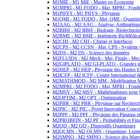
M1MIE - M1 MiE - Master en Economie
M1MPRI - M1 FODQ - Maj. MPRI - Fondeme
M1PHYS - M1 PHYS - Physique
M1QMI - M1 FODQ - Maj. QMI - Quantique
M2AAG - M2 AAG - Analyse, Arithmétique
M2BBH - M2 BBH - Biologie, Biotechnolog
M2BME - M2 BME - Ingénierie BioMédica
M2CHI - M2 CHI - Chimie et Interfaces
M2CPS - M2 CCSN - Maj. CPS - Système 
M2DS - M2 DS - Science des données
M2FLUIDS - M2 Mech - Maj. Fluids - Meca
M2GIPLATO - M2 GI-PLATO - Grandes instal
M2HEP - M2 HEP - Physique des Hautes E
M2ICFP - M2 ICFP - Centre International 
M2MATHMOD - M2 MM - Modélisation M
M2MPRI - M2 FODQ - Maj. MPRI - Fondeme
M2MSV - M2 MSV - Mathématiques pour le
M2OPTIM - M2 OPT - Optimisation
M2PBR - M2 PBR - Physique par Recherc
M2PIC - M2 PIC - Projet Innovation Conce
M2PPF - M2 PPF - Physique des Plasmas et
M2PROBFIN - M2 PF - Probabilités et Fin
M2QD - M2 QD - Dispositifs Quantiques
M2QLMN - M2 QLMN - Quantique, Lumiere
M2SMNO - M2 SMNO - Science des Materi