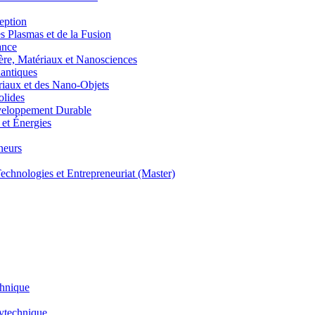
eption
lasmas et de la Fusion
ance
, Matériaux et Nanosciences
ntiques
aux et des Nano-Objets
lides
eloppement Durable
et Énergies
neurs
hnologies et Entrepreneuriat (Master)
chnique
lytechnique