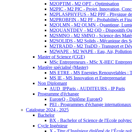
M2OPTIM - M2 OPT - Optimisation
M2PIC - M2 PIC - Projet, Innovation, Conc
M2PLASPHYFUS - M2 PPF - Physique des P
M2PROBFIN - M2 PF - Probabilités et Fin
M2QLMN - M2 QLMN - Quantique, Lumière
M2QUANTDEV - M2 QD - Dispositifs Qua
M2SMNO - M2 SMNO - Science des Matéri
M2SOLIDS - M2 Solids - Mécanique des So
M2TRADD - M2 TraDD - Transport et Dév
M2WAPE - M2 WAPE - Eau, Air, Pollution 
Master of Science (CGE)
MSc Entrepreneurs - MSc X-HEC Entrepre
Mastère spécialisé (Master)
MS ETRE - MS Energies Renouvelables : Tec
MS IE - MS Innovation et Entreprenariat
Non Diplomant
AUD_IPParis - AUDITEURS - IP Paris
Programme d'échange
EuroteQ - Diplôme EuroteQ
PEI - Programmes d'échange internationaux
Catalogue 2024 - 2025
Bachelor
BX - Bachelor of Science de l'Ecole polyte
Cycle Ingénieur
X - Titre d’Ingénieur diplômé de l’École po