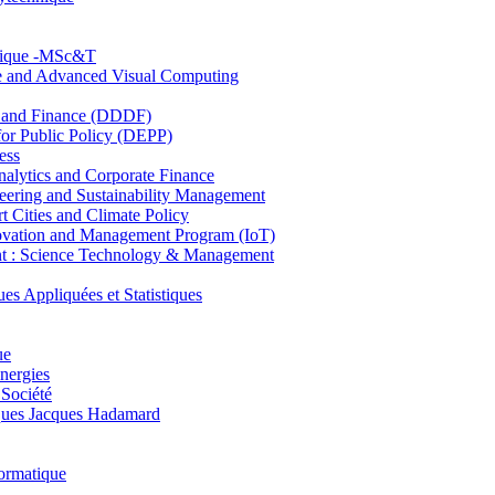
hnique -MSc&T
ce and Advanced Visual Computing
and Finance (DDDF)
r Public Policy (DEPP)
ess
ytics and Corporate Finance
ring and Sustainability Management
Cities and Climate Policy
ovation and Management Program (IoT)
: Science Technology & Management
ppliquées et Statistiques
ue
nergies
 Société
es Jacques Hadamard
ormatique