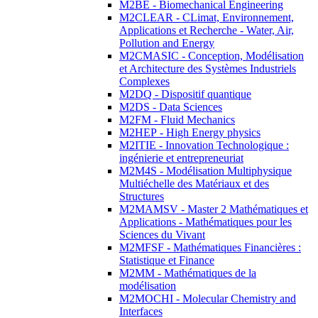
M2BE - Biomechanical Engineering
M2CLEAR - CLimat, Environnement,
Applications et Recherche - Water, Air,
Pollution and Energy
M2CMASIC - Conception, Modélisation
et Architecture des Systèmes Industriels
Complexes
M2DQ - Dispositif quantique
M2DS - Data Sciences
M2FM - Fluid Mechanics
M2HEP - High Energy physics
M2ITIE - Innovation Technologique :
ingénierie et entrepreneuriat
M2M4S - Modélisation Multiphysique
Multiéchelle des Matériaux et des
Structures
M2MAMSV - Master 2 Mathématiques et
Applications - Mathématiques pour les
Sciences du Vivant
M2MFSF - Mathématiques Financières :
Statistique et Finance
M2MM - Mathématiques de la
modélisation
M2MOCHI - Molecular Chemistry and
Interfaces