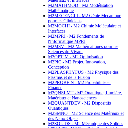
Matériaux et Interfaces
M2MATHMOD - M2 Modélisation
Mathématique
M2MECENCLI - M2 Génie Mécanique
pour les Cliniciens
M2MOCHI - M2 Chimie Moléculaire et
Interfaces
M2MPRI - M2 Fondements de
l'Informatique MPRI
M2MSV - M2 Mathématiques pour les
Sciences du Vivant
M2OPTIM - M2 Optimisation
M2PIC - M2 Projet, Innovation,
Conception
M2PLASPHYFUS - M2 Physique des
Plasmas et de la Fusion
M2PROBFIN - M2 Probabilités et
Finance
M2QNSLMT - M2 Quantique, Lumière,
Matériaux et Nanosciences
M2QUANTDEV - M2 Dispositifs
Quantiques
M2SMNO - M2 Science des Matériaux et
des Nano-Objets
M2SOLIDS - M2 Mécanique des Solides