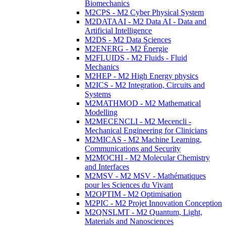
Biomechanics
M2CPS - M2 Cyber Physical System
M2DATAAI - M2 Data AI - Data and
Artificial Intelligence
M2DS - M2 Data Sciences
M2ENERG - M2 Énergie
M2FLUIDS - M2 Fluids - Fluid
Mechanics
M2HEP - M2 High Energy physics
M2ICS - M2 Integration, Circuits and
Systems
M2MATHMOD - M2 Mathematical
Modelling
M2MECENCLI - M2 Mecencli -
Mechanical Engineering for Clinicians
M2MICAS - M2 Machine Learning,
Communications and Security
M2MOCHI - M2 Molecular Chemistry
and Interfaces
M2MSV - M2 MSV - Mathématiques
pour les Sciences du Vivant
M2OPTIM - M2 Optimisation
M2PIC - M2 Projet Innovation Conception
M2QNSLMT - M2 Quantum, Light,
Materials and Nanosciences