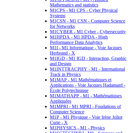
Mathematics and statistics
M1CPS - M1 CPS - Cyber Physical
Systems
M1CSN - M1 CSN - Computer Science
for Networks
M1CYBER - M1 Cyber - Cybersecurity
M1HPDA - M1 HPDA - High
Performance Data Analytics
M1I - M1 Informatique - Voie Jacques
Herbrand - X
M1IGD - M1 IGD - Interaction, Graphic
and Design
M1INTTRACPHY - M1 - International
Track in Physics
M1MAP - M1 Mathématiques et
Applications - Voie Jacques Hadamard -
École Polytechnique
M1MATHAPP - M1 - Mathématiques
Appliquées
M1MPRI - M1 MPRI - Foudations of
Computer Science
M1P - M1 Physique - Voie Irène Joliot
Curie - X
M1PHYSICS - M1 - Physics