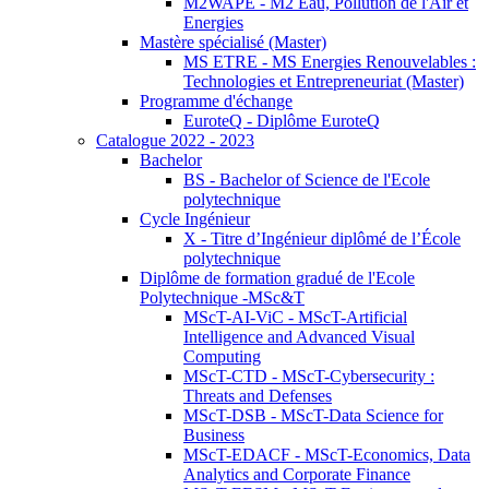
M2WAPE - M2 Eau, Pollution de l'Air et
Energies
Mastère spécialisé (Master)
MS ETRE - MS Energies Renouvelables :
Technologies et Entrepreneuriat (Master)
Programme d'échange
EuroteQ - Diplôme EuroteQ
Catalogue 2022 - 2023
Bachelor
BS - Bachelor of Science de l'Ecole
polytechnique
Cycle Ingénieur
X - Titre d’Ingénieur diplômé de l’École
polytechnique
Diplôme de formation gradué de l'Ecole
Polytechnique -MSc&T
MScT-AI-ViC - MScT-Artificial
Intelligence and Advanced Visual
Computing
MScT-CTD - MScT-Cybersecurity :
Threats and Defenses
MScT-DSB - MScT-Data Science for
Business
MScT-EDACF - MScT-Economics, Data
Analytics and Corporate Finance