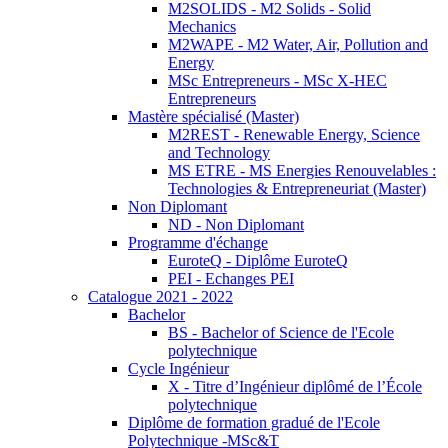
M2SOLIDS - M2 Solids - Solid
Mechanics
M2WAPE - M2 Water, Air, Pollution and
Energy
MSc Entrepreneurs - MSc X-HEC
Entrepreneurs
Mastère spécialisé (Master)
M2REST - Renewable Energy, Science
and Technology
MS ETRE - MS Energies Renouvelables :
Technologies & Entrepreneuriat (Master)
Non Diplomant
ND - Non Diplomant
Programme d'échange
EuroteQ - Diplôme EuroteQ
PEI - Echanges PEI
Catalogue 2021 - 2022
Bachelor
BS - Bachelor of Science de l'Ecole
polytechnique
Cycle Ingénieur
X - Titre d’Ingénieur diplômé de l’École
polytechnique
Diplôme de formation gradué de l'Ecole
Polytechnique -MSc&T