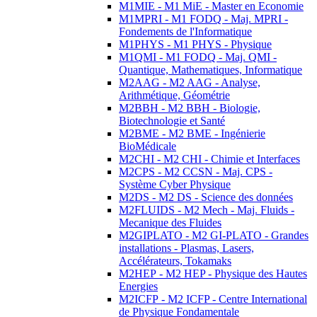
M1MIE - M1 MiE - Master en Economie
M1MPRI - M1 FODQ - Maj. MPRI -
Fondements de l'Informatique
M1PHYS - M1 PHYS - Physique
M1QMI - M1 FODQ - Maj. QMI -
Quantique, Mathematiques, Informatique
M2AAG - M2 AAG - Analyse,
Arithmétique, Géométrie
M2BBH - M2 BBH - Biologie,
Biotechnologie et Santé
M2BME - M2 BME - Ingénierie
BioMédicale
M2CHI - M2 CHI - Chimie et Interfaces
M2CPS - M2 CCSN - Maj. CPS -
Système Cyber Physique
M2DS - M2 DS - Science des données
M2FLUIDS - M2 Mech - Maj. Fluids -
Mecanique des Fluides
M2GIPLATO - M2 GI-PLATO - Grandes
installations - Plasmas, Lasers,
Accélérateurs, Tokamaks
M2HEP - M2 HEP - Physique des Hautes
Energies
M2ICFP - M2 ICFP - Centre International
de Physique Fondamentale