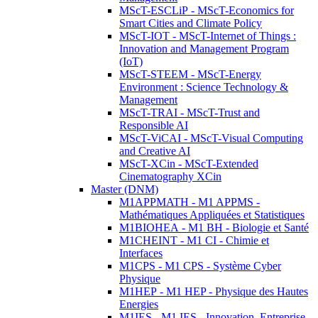
MScT-ESCLiP - MScT-Economics for
Smart Cities and Climate Policy
MScT-IOT - MScT-Internet of Things :
Innovation and Management Program
(IoT)
MScT-STEEM - MScT-Energy
Environment : Science Technology &
Management
MScT-TRAI - MScT-Trust and
Responsible AI
MScT-ViCAI - MScT-Visual Computing
and Creative AI
MScT-XCin - MScT-Extended
Cinematography XCin
Master (DNM)
M1APPMATH - M1 APPMS -
Mathématiques Appliquées et Statistiques
M1BIOHEA - M1 BH - Biologie et Santé
M1CHEINT - M1 CI - Chimie et
Interfaces
M1CPS - M1 CPS - Système Cyber
Physique
M1HEP - M1 HEP - Physique des Hautes
Energies
M1IES - M1 IES - Innovation, Entreprise