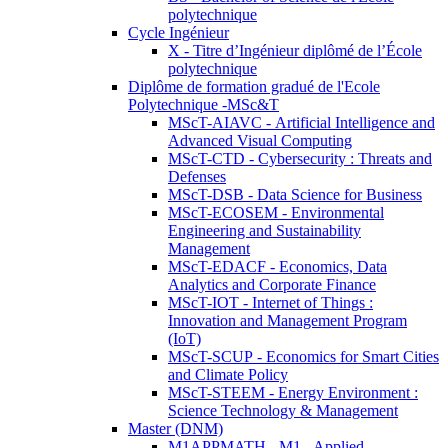
polytechnique
Cycle Ingénieur
X - Titre d’Ingénieur diplômé de l’École
polytechnique
Diplôme de formation gradué de l'Ecole
Polytechnique -MSc&T
MScT-AIAVC - Artificial Intelligence and
Advanced Visual Computing
MScT-CTD - Cybersecurity : Threats and
Defenses
MScT-DSB - Data Science for Business
MScT-ECOSEM - Environmental
Engineering and Sustainability
Management
MScT-EDACF - Economics, Data
Analytics and Corporate Finance
MScT-IOT - Internet of Things :
Innovation and Management Program
(IoT)
MScT-SCUP - Economics for Smart Cities
and Climate Policy
MScT-STEEM - Energy Environment :
Science Technology & Management
Master (DNM)
M1APPMATH - M1 - Applied