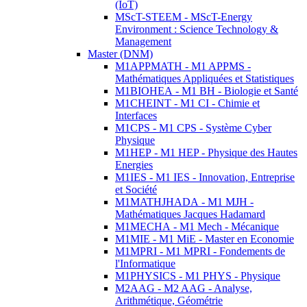
(IoT)
MScT-STEEM - MScT-Energy
Environment : Science Technology &
Management
Master (DNM)
M1APPMATH - M1 APPMS -
Mathématiques Appliquées et Statistiques
M1BIOHEA - M1 BH - Biologie et Santé
M1CHEINT - M1 CI - Chimie et
Interfaces
M1CPS - M1 CPS - Système Cyber
Physique
M1HEP - M1 HEP - Physique des Hautes
Energies
M1IES - M1 IES - Innovation, Entreprise
et Société
M1MATHJHADA - M1 MJH -
Mathématiques Jacques Hadamard
M1MECHA - M1 Mech - Mécanique
M1MIE - M1 MiE - Master en Economie
M1MPRI - M1 MPRI - Fondements de
l'Informatique
M1PHYSICS - M1 PHYS - Physique
M2AAG - M2 AAG - Analyse,
Arithmétique, Géométrie