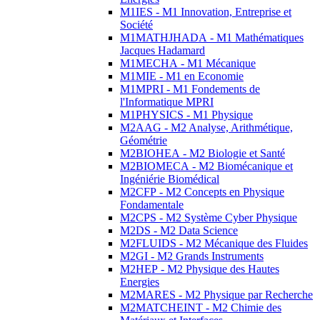
M1IES - M1 Innovation, Entreprise et
Société
M1MATHJHADA - M1 Mathématiques
Jacques Hadamard
M1MECHA - M1 Mécanique
M1MIE - M1 en Economie
M1MPRI - M1 Fondements de
l'Informatique MPRI
M1PHYSICS - M1 Physique
M2AAG - M2 Analyse, Arithmétique,
Géométrie
M2BIOHEA - M2 Biologie et Santé
M2BIOMECA - M2 Biomécanique et
Ingéniérie Biomédical
M2CFP - M2 Concepts en Physique
Fondamentale
M2CPS - M2 Système Cyber Physique
M2DS - M2 Data Science
M2FLUIDS - M2 Mécanique des Fluides
M2GI - M2 Grands Instruments
M2HEP - M2 Physique des Hautes
Energies
M2MARES - M2 Physique par Recherche
M2MATCHEINT - M2 Chimie des