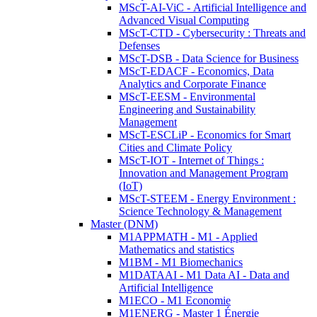
MScT-AI-ViC - Artificial Intelligence and
Advanced Visual Computing
MScT-CTD - Cybersecurity : Threats and
Defenses
MScT-DSB - Data Science for Business
MScT-EDACF - Economics, Data
Analytics and Corporate Finance
MScT-EESM - Environmental
Engineering and Sustainability
Management
MScT-ESCLiP - Economics for Smart
Cities and Climate Policy
MScT-IOT - Internet of Things :
Innovation and Management Program
(IoT)
MScT-STEEM - Energy Environment :
Science Technology & Management
Master (DNM)
M1APPMATH - M1 - Applied
Mathematics and statistics
M1BM - M1 Biomechanics
M1DATAAI - M1 Data AI - Data and
Artificial Intelligence
M1ECO - M1 Economie
M1ENERG - Master 1 Énergie