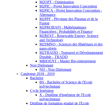
M2OPT - Optimisation
M2PIC - Projet Innovation Conception
M2PICA - Projet Innovation Conception -
Alternance
M2PPF - Physique des Plasmas et de la
Fusion
M2PROBAFI - Mathématiques
Financières : Probabilités et Finance
M2REST - Renewable Energy, Science
and Technology
M2SMNO - Sciences des Matériaux et des
nano-objets
M2TRADD - Transport et Développement
Durable - TRADD
MBIOENT - Master Bio-entrepreneur
Non Diplomant
ND - Non Diplomant
Catalogue 2018 - 2019
Bachelor
BS - Bachelor of Science de l'Ecole
polytechnique
Cycle Ingénieur
X - Diplôme d'ingénieur de l'Ecole
polytechnique
Diplôme de formation gradué de l'Ecole