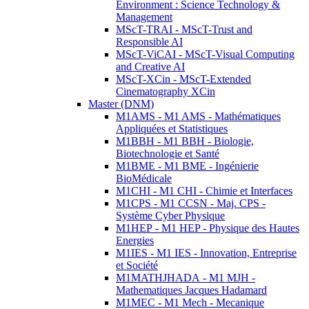
Environment : Science Technology &
Management
MScT-TRAI - MScT-Trust and
Responsible AI
MScT-ViCAI - MScT-Visual Computing
and Creative AI
MScT-XCin - MScT-Extended
Cinematography XCin
Master (DNM)
M1AMS - M1 AMS - Mathématiques
Appliquées et Statistiques
M1BBH - M1 BBH - Biologie,
Biotechnologie et Santé
M1BME - M1 BME - Ingénierie
BioMédicale
M1CHI - M1 CHI - Chimie et Interfaces
M1CPS - M1 CCSN - Maj. CPS -
Système Cyber Physique
M1HEP - M1 HEP - Physique des Hautes
Energies
M1IES - M1 IES - Innovation, Entreprise
et Société
M1MATHJHADA - M1 MJH -
Mathematiques Jacques Hadamard
M1MEC - M1 Mech - Mecanique