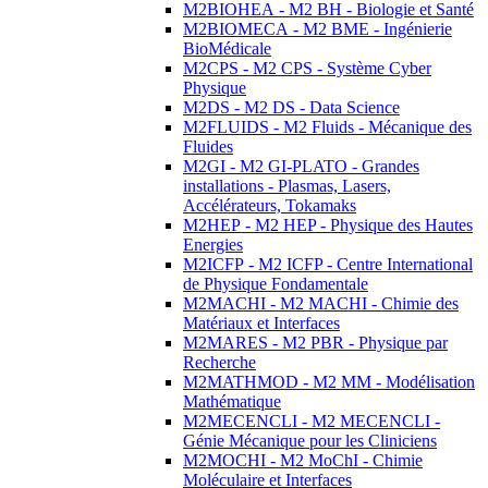
M2BIOHEA - M2 BH - Biologie et Santé
M2BIOMECA - M2 BME - Ingénierie
BioMédicale
M2CPS - M2 CPS - Système Cyber
Physique
M2DS - M2 DS - Data Science
M2FLUIDS - M2 Fluids - Mécanique des
Fluides
M2GI - M2 GI-PLATO - Grandes
installations - Plasmas, Lasers,
Accélérateurs, Tokamaks
M2HEP - M2 HEP - Physique des Hautes
Energies
M2ICFP - M2 ICFP - Centre International
de Physique Fondamentale
M2MACHI - M2 MACHI - Chimie des
Matériaux et Interfaces
M2MARES - M2 PBR - Physique par
Recherche
M2MATHMOD - M2 MM - Modélisation
Mathématique
M2MECENCLI - M2 MECENCLI -
Génie Mécanique pour les Cliniciens
M2MOCHI - M2 MoChI - Chimie
Moléculaire et Interfaces