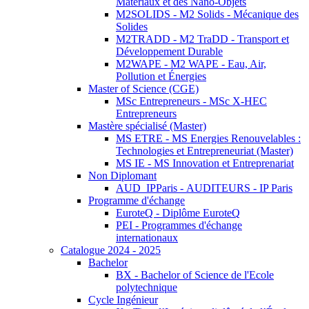
Matériaux et des Nano-Objets
M2SOLIDS - M2 Solids - Mécanique des
Solides
M2TRADD - M2 TraDD - Transport et
Développement Durable
M2WAPE - M2 WAPE - Eau, Air,
Pollution et Énergies
Master of Science (CGE)
MSc Entrepreneurs - MSc X-HEC
Entrepreneurs
Mastère spécialisé (Master)
MS ETRE - MS Energies Renouvelables :
Technologies et Entrepreneuriat (Master)
MS IE - MS Innovation et Entreprenariat
Non Diplomant
AUD_IPParis - AUDITEURS - IP Paris
Programme d'échange
EuroteQ - Diplôme EuroteQ
PEI - Programmes d'échange
internationaux
Catalogue 2024 - 2025
Bachelor
BX - Bachelor of Science de l'Ecole
polytechnique
Cycle Ingénieur