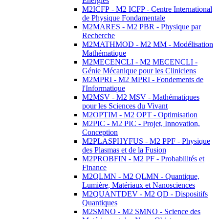
Energies
M2ICFP - M2 ICFP - Centre International
de Physique Fondamentale
M2MARES - M2 PBR - Physique par
Recherche
M2MATHMOD - M2 MM - Modélisation
Mathématique
M2MECENCLI - M2 MECENCLI -
Génie Mécanique pour les Cliniciens
M2MPRI - M2 MPRI - Fondements de
l'Informatique
M2MSV - M2 MSV - Mathématiques
pour les Sciences du Vivant
M2OPTIM - M2 OPT - Optimisation
M2PIC - M2 PIC - Projet, Innovation,
Conception
M2PLASPHYFUS - M2 PPF - Physique
des Plasmas et de la Fusion
M2PROBFIN - M2 PF - Probabilités et
Finance
M2QLMN - M2 QLMN - Quantique,
Lumière, Matériaux et Nanosciences
M2QUANTDEV - M2 QD - Dispositifs
Quantiques
M2SMNO - M2 SMNO - Science des