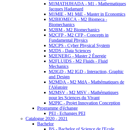
M1MATHJHADA - M1 - Mathematiques
Jacques Hadamard
M1MIE - M1 MiE - Master in Economics
M2BIOMECA - M2 Biomeca -
Biomechanics
M2BM - M2 Biomechanics
M2CFP - M2 CFP - Concepts in
Fundamental Physics
M2CPS - Cyber Physical System
M2DS - Data Sciences
M2ENERG - Master 2 Énergie
M2FLUIDS - M2 Fluids - Fluid
Mechanics
M2IGD - M2 IGD - Interaction, Graphic
and Design
M2MDA - M2 MdA - Mathématiques de
l'Aléatoire
M2MSV - M2 MSV - Mathématiques
pour les Sciences du Vivant
M2PIC - Projet Innovation Conception
Programme d'échange
PEI - Echanges PEI
Catalogue 2020 - 2021
Bachelor
BS - Bachelor of Science de l'Ecole