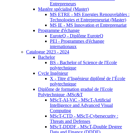
Entrepreneurs
Mastère spécialisé (Master)
MS ETRE - MS Energies Renouvelables :
Technologies et Entrepreneuriat (Master)
MS IE - MS Innovation et Entreprenariat
Programme d'échange
EuroteQ - Diplôme EuroteQ
PEI - Programmes d'échange
internationaux
Catalogue 2023 - 2024
Bachelor
BS - Bachelor of Science de l'Ecole
polytechnique
Cycle Ingénieur
X - Titre d’Ingénieur diplômé de l’École
polytechnique
Diplôme de formation gradué de l'Ecole
Polytechnique -MSc&T
MScT-AI-ViC - MScT-Artificial
Intelligence and Advanced Visual
Computing
MScT-CTD - MScT-Cybersecurity :
Threats and Defenses
MScT-DDDF - MScT-Double Degree
Data and Finance (DDDF)