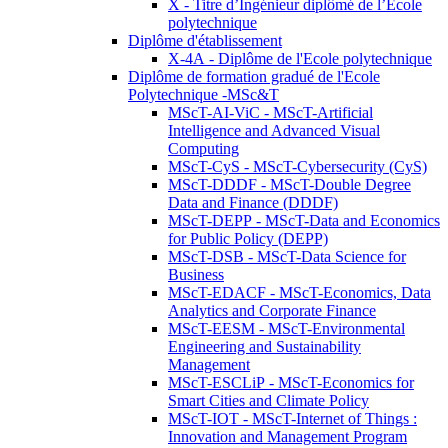
X - Titre d’Ingénieur diplômé de l’École
polytechnique
Diplôme d'établissement
X-4A - Diplôme de l'Ecole polytechnique
Diplôme de formation gradué de l'Ecole
Polytechnique -MSc&T
MScT-AI-ViC - MScT-Artificial
Intelligence and Advanced Visual
Computing
MScT-CyS - MScT-Cybersecurity (CyS)
MScT-DDDF - MScT-Double Degree
Data and Finance (DDDF)
MScT-DEPP - MScT-Data and Economics
for Public Policy (DEPP)
MScT-DSB - MScT-Data Science for
Business
MScT-EDACF - MScT-Economics, Data
Analytics and Corporate Finance
MScT-EESM - MScT-Environmental
Engineering and Sustainability
Management
MScT-ESCLiP - MScT-Economics for
Smart Cities and Climate Policy
MScT-IOT - MScT-Internet of Things :
Innovation and Management Program