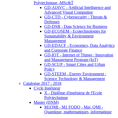
Polytechnique -MSc&T
GD-AIAVC - Artificial Intelligence and
Advanced Visual Computing
GD-CTD - Cybersecurity : Threats &
Defenses
GD-DSB - Data Science for Business
GD-ECOSEM - Ecotechnologies for
Sustainability & Environment
Management
GD-EDACF - Economics, Data Analytics
and Corporate Finance
GD-IOT - Internet of Things : Innovation
and Management Program (IoT)
GD-SCUP - Smart Cities and Urban
Policy
GD-STEEM - Energy Environment :
Science Technology & Management
Catalogue 2017 - 2018
Cycle Ingénieur
X - Diplôme d'ingénieur de l'Ecole
Polytechnique
Master (DNM)
M1QMI - M1 FODQ - Maj. QMI -
Quantique, mathematiques, informatique