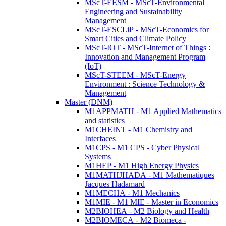
MScT-EESM - MScT-Environmental
Engineering and Sustainability
Management
MScT-ESCLiP - MScT-Economics for
Smart Cities and Climate Policy
MScT-IOT - MScT-Internet of Things :
Innovation and Management Program
(IoT)
MScT-STEEM - MScT-Energy
Environment : Science Technology &
Management
Master (DNM)
M1APPMATH - M1 Applied Mathematics
and statistics
M1CHEINT - M1 Chemistry and
Interfaces
M1CPS - M1 CPS - Cyber Physical
Systems
M1HEP - M1 High Energy Physics
M1MATHJHADA - M1 Mathematiques
Jacques Hadamard
M1MECHA - M1 Mechanics
M1MIE - M1 MIE - Master in Economics
M2BIOHEA - M2 Biology and Health
M2BIOMECA - M2 Biomeca -