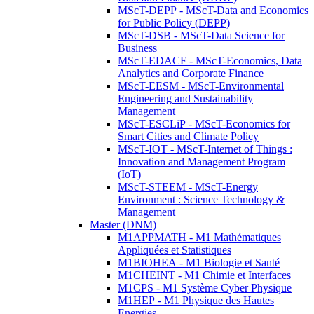
MScT-DEPP - MScT-Data and Economics
for Public Policy (DEPP)
MScT-DSB - MScT-Data Science for
Business
MScT-EDACF - MScT-Economics, Data
Analytics and Corporate Finance
MScT-EESM - MScT-Environmental
Engineering and Sustainability
Management
MScT-ESCLiP - MScT-Economics for
Smart Cities and Climate Policy
MScT-IOT - MScT-Internet of Things :
Innovation and Management Program
(IoT)
MScT-STEEM - MScT-Energy
Environment : Science Technology &
Management
Master (DNM)
M1APPMATH - M1 Mathématiques
Appliquées et Statistiques
M1BIOHEA - M1 Biologie et Santé
M1CHEINT - M1 Chimie et Interfaces
M1CPS - M1 Système Cyber Physique
M1HEP - M1 Physique des Hautes
Energies