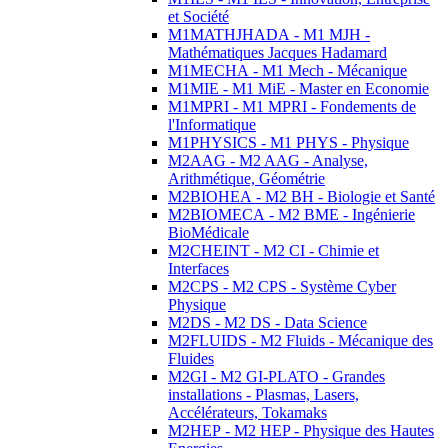
et Société
M1MATHJHADA - M1 MJH -
Mathématiques Jacques Hadamard
M1MECHA - M1 Mech - Mécanique
M1MIE - M1 MiE - Master en Economie
M1MPRI - M1 MPRI - Fondements de
l'Informatique
M1PHYSICS - M1 PHYS - Physique
M2AAG - M2 AAG - Analyse,
Arithmétique, Géométrie
M2BIOHEA - M2 BH - Biologie et Santé
M2BIOMECA - M2 BME - Ingénierie
BioMédicale
M2CHEINT - M2 CI - Chimie et
Interfaces
M2CPS - M2 CPS - Système Cyber
Physique
M2DS - M2 DS - Data Science
M2FLUIDS - M2 Fluids - Mécanique des
Fluides
M2GI - M2 GI-PLATO - Grandes
installations - Plasmas, Lasers,
Accélérateurs, Tokamaks
M2HEP - M2 HEP - Physique des Hautes