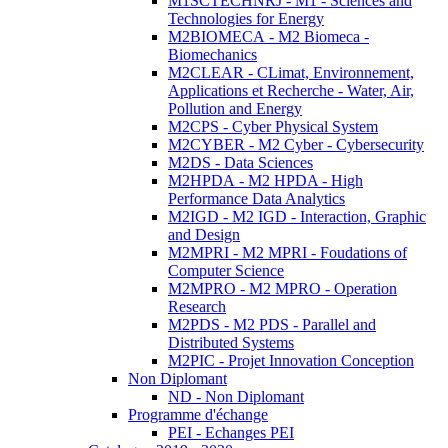
M1SCTECHNRJ - M1 - Sciences and
Technologies for Energy
M2BIOMECA - M2 Biomeca -
Biomechanics
M2CLEAR - CLimat, Environnement,
Applications et Recherche - Water, Air,
Pollution and Energy
M2CPS - Cyber Physical System
M2CYBER - M2 Cyber - Cybersecurity
M2DS - Data Sciences
M2HPDA - M2 HPDA - High
Performance Data Analytics
M2IGD - M2 IGD - Interaction, Graphic
and Design
M2MPRI - M2 MPRI - Foudations of
Computer Science
M2MPRO - M2 MPRO - Operation
Research
M2PDS - M2 PDS - Parallel and
Distributed Systems
M2PIC - Projet Innovation Conception
Non Diplomant
ND - Non Diplomant
Programme d'échange
PEI - Echanges PEI