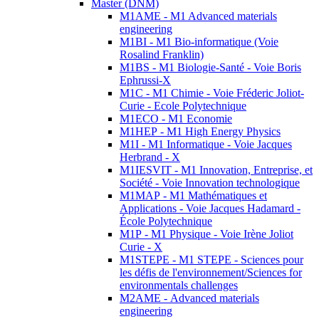
Master (DNM)
M1AME - M1 Advanced materials
engineering
M1BI - M1 Bio-informatique (Voie
Rosalind Franklin)
M1BS - M1 Biologie-Santé - Voie Boris
Ephrussi-X
M1C - M1 Chimie - Voie Fréderic Joliot-
Curie - Ecole Polytechnique
M1ECO - M1 Economie
M1HEP - M1 High Energy Physics
M1I - M1 Informatique - Voie Jacques
Herbrand - X
M1IESVIT - M1 Innovation, Entreprise, et
Société - Voie Innovation technologique
M1MAP - M1 Mathématiques et
Applications - Voie Jacques Hadamard -
École Polytechnique
M1P - M1 Physique - Voie Irène Joliot
Curie - X
M1STEPE - M1 STEPE - Sciences pour
les défis de l'environnement/Sciences for
environmentals challenges
M2AME - Advanced materials
engineering