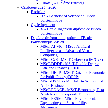
EuroteQ - Diplôme EuroteQ
Catalogue 2025 - 2026
Bachelor
BX - Bachelor of Science de l'Ecole
polytechnique
Cycle Ingénieur
X - Titre d’Ingénieur diplômé de l’École
polytechnique
Diplôme de formation gradué de l'Ecole
Polytechnique -MSc&T
MScT-AI-ViC - MScT-Artificial
Intelligence and Advanced Visual
Computing
MScT-CyS - MScT-Cybersecurity (CyS)
MScT-DDDF - MScT-Double Degree
Data and Finance (DDDF)
MScT-DEPP - MScT-Data and Economics
for Public Policy (DEPP)
MScT-DSAIB - MScT-Data Science and
AI for Business
MScT-EDACF - MScT-Economics, Data
Analytics and Corporate Finance
MScT-EESM - MScT-Environmental
Engineering and Sustainability
Management