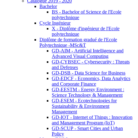
Catalogue 2019 - 2020
Bachelor
BS - Bachelor of Science de l'Ecole
polytechnique
Cycle Ingénieur
X - Diplôme d'ingénieur de l'Ecole
polytechnique
Diplôme de formation gradué de l'Ecole
Polytechnique -MSc&T
GD-AIM - Artificial Intelligence and
Advanced Visual Computing
GD-CYBSEC - Cybersecurity : Threats
and Defenses
GD-DSB - Data Science for Business
GD-EDCF - Economics, Data Analytics
and Corporate Finance
GD-EESTM - Energy Environment :
Science Technology & Management
GD-ESEM - Ecotechnologies for
Sustainability & Environment
Management
GD-IOT - Internet of Things : Innovation
and Management Program (IoT)
GD-SCUP - Smart Cities and Urban
Policy