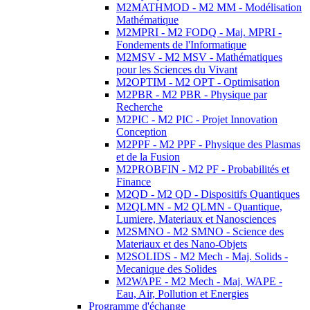
M2MATHMOD - M2 MM - Modélisation
Mathématique
M2MPRI - M2 FODQ - Maj. MPRI -
Fondements de l'Informatique
M2MSV - M2 MSV - Mathématiques
pour les Sciences du Vivant
M2OPTIM - M2 OPT - Optimisation
M2PBR - M2 PBR - Physique par
Recherche
M2PIC - M2 PIC - Projet Innovation
Conception
M2PPF - M2 PPF - Physique des Plasmas
et de la Fusion
M2PROBFIN - M2 PF - Probabilités et
Finance
M2QD - M2 QD - Dispositifs Quantiques
M2QLMN - M2 QLMN - Quantique,
Lumiere, Materiaux et Nanosciences
M2SMNO - M2 SMNO - Science des
Materiaux et des Nano-Objets
M2SOLIDS - M2 Mech - Maj. Solids -
Mecanique des Solides
M2WAPE - M2 Mech - Maj. WAPE -
Eau, Air, Pollution et Energies
Programme d'échange