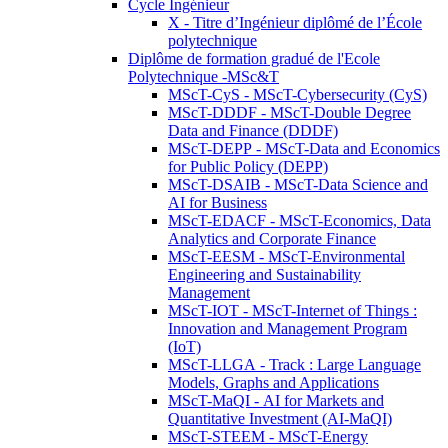
Cycle Ingénieur
X - Titre d’Ingénieur diplômé de l’École
polytechnique
Diplôme de formation gradué de l'Ecole
Polytechnique -MSc&T
MScT-CyS - MScT-Cybersecurity (CyS)
MScT-DDDF - MScT-Double Degree
Data and Finance (DDDF)
MScT-DEPP - MScT-Data and Economics
for Public Policy (DEPP)
MScT-DSAIB - MScT-Data Science and
AI for Business
MScT-EDACF - MScT-Economics, Data
Analytics and Corporate Finance
MScT-EESM - MScT-Environmental
Engineering and Sustainability
Management
MScT-IOT - MScT-Internet of Things :
Innovation and Management Program
(IoT)
MScT-LLGA - Track : Large Language
Models, Graphs and Applications
MScT-MaQI - AI for Markets and
Quantitative Investment (AI-MaQI)
MScT-STEEM - MScT-Energy