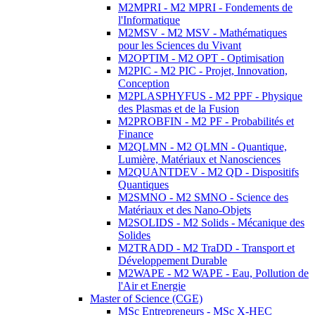
M2MPRI - M2 MPRI - Fondements de
l'Informatique
M2MSV - M2 MSV - Mathématiques
pour les Sciences du Vivant
M2OPTIM - M2 OPT - Optimisation
M2PIC - M2 PIC - Projet, Innovation,
Conception
M2PLASPHYFUS - M2 PPF - Physique
des Plasmas et de la Fusion
M2PROBFIN - M2 PF - Probabilités et
Finance
M2QLMN - M2 QLMN - Quantique,
Lumière, Matériaux et Nanosciences
M2QUANTDEV - M2 QD - Dispositifs
Quantiques
M2SMNO - M2 SMNO - Science des
Matériaux et des Nano-Objets
M2SOLIDS - M2 Solids - Mécanique des
Solides
M2TRADD - M2 TraDD - Transport et
Développement Durable
M2WAPE - M2 WAPE - Eau, Pollution de
l'Air et Energie
Master of Science (CGE)
MSc Entrepreneurs - MSc X-HEC