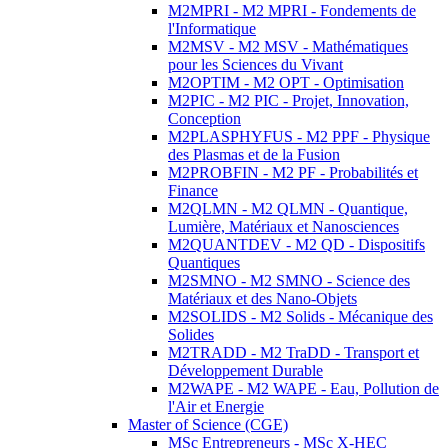
M2MPRI - M2 MPRI - Fondements de
l'Informatique
M2MSV - M2 MSV - Mathématiques
pour les Sciences du Vivant
M2OPTIM - M2 OPT - Optimisation
M2PIC - M2 PIC - Projet, Innovation,
Conception
M2PLASPHYFUS - M2 PPF - Physique
des Plasmas et de la Fusion
M2PROBFIN - M2 PF - Probabilités et
Finance
M2QLMN - M2 QLMN - Quantique,
Lumière, Matériaux et Nanosciences
M2QUANTDEV - M2 QD - Dispositifs
Quantiques
M2SMNO - M2 SMNO - Science des
Matériaux et des Nano-Objets
M2SOLIDS - M2 Solids - Mécanique des
Solides
M2TRADD - M2 TraDD - Transport et
Développement Durable
M2WAPE - M2 WAPE - Eau, Pollution de
l'Air et Energie
Master of Science (CGE)
MSc Entrepreneurs - MSc X-HEC