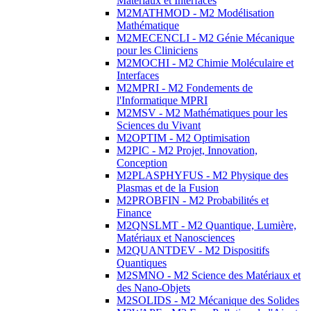
Matériaux et Interfaces
M2MATHMOD - M2 Modélisation
Mathématique
M2MECENCLI - M2 Génie Mécanique
pour les Cliniciens
M2MOCHI - M2 Chimie Moléculaire et
Interfaces
M2MPRI - M2 Fondements de
l'Informatique MPRI
M2MSV - M2 Mathématiques pour les
Sciences du Vivant
M2OPTIM - M2 Optimisation
M2PIC - M2 Projet, Innovation,
Conception
M2PLASPHYFUS - M2 Physique des
Plasmas et de la Fusion
M2PROBFIN - M2 Probabilités et
Finance
M2QNSLMT - M2 Quantique, Lumière,
Matériaux et Nanosciences
M2QUANTDEV - M2 Dispositifs
Quantiques
M2SMNO - M2 Science des Matériaux et
des Nano-Objets
M2SOLIDS - M2 Mécanique des Solides