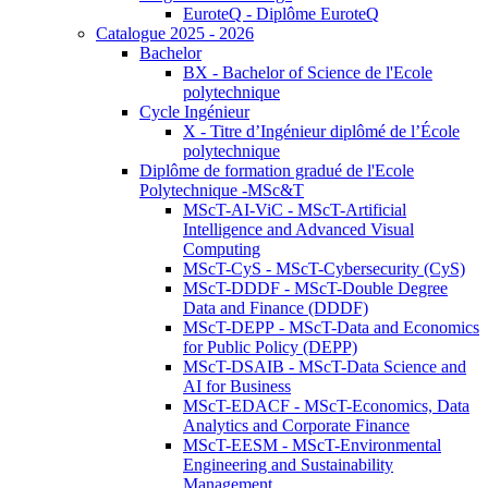
EuroteQ - Diplôme EuroteQ
Catalogue 2025 - 2026
Bachelor
BX - Bachelor of Science de l'Ecole
polytechnique
Cycle Ingénieur
X - Titre d’Ingénieur diplômé de l’École
polytechnique
Diplôme de formation gradué de l'Ecole
Polytechnique -MSc&T
MScT-AI-ViC - MScT-Artificial
Intelligence and Advanced Visual
Computing
MScT-CyS - MScT-Cybersecurity (CyS)
MScT-DDDF - MScT-Double Degree
Data and Finance (DDDF)
MScT-DEPP - MScT-Data and Economics
for Public Policy (DEPP)
MScT-DSAIB - MScT-Data Science and
AI for Business
MScT-EDACF - MScT-Economics, Data
Analytics and Corporate Finance
MScT-EESM - MScT-Environmental
Engineering and Sustainability
Management