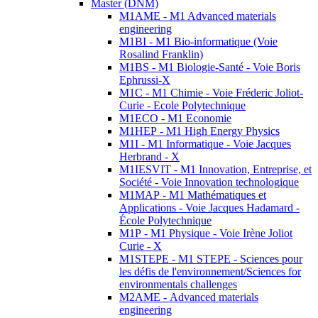
Master (DNM)
M1AME - M1 Advanced materials
engineering
M1BI - M1 Bio-informatique (Voie
Rosalind Franklin)
M1BS - M1 Biologie-Santé - Voie Boris
Ephrussi-X
M1C - M1 Chimie - Voie Fréderic Joliot-
Curie - Ecole Polytechnique
M1ECO - M1 Economie
M1HEP - M1 High Energy Physics
M1I - M1 Informatique - Voie Jacques
Herbrand - X
M1IESVIT - M1 Innovation, Entreprise, et
Société - Voie Innovation technologique
M1MAP - M1 Mathématiques et
Applications - Voie Jacques Hadamard -
École Polytechnique
M1P - M1 Physique - Voie Irène Joliot
Curie - X
M1STEPE - M1 STEPE - Sciences pour
les défis de l'environnement/Sciences for
environmentals challenges
M2AME - Advanced materials
engineering