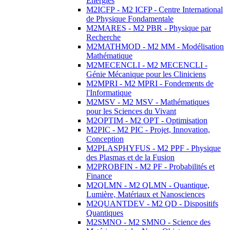
Energies
M2ICFP - M2 ICFP - Centre International
de Physique Fondamentale
M2MARES - M2 PBR - Physique par
Recherche
M2MATHMOD - M2 MM - Modélisation
Mathématique
M2MECENCLI - M2 MECENCLI -
Génie Mécanique pour les Cliniciens
M2MPRI - M2 MPRI - Fondements de
l'Informatique
M2MSV - M2 MSV - Mathématiques
pour les Sciences du Vivant
M2OPTIM - M2 OPT - Optimisation
M2PIC - M2 PIC - Projet, Innovation,
Conception
M2PLASPHYFUS - M2 PPF - Physique
des Plasmas et de la Fusion
M2PROBFIN - M2 PF - Probabilités et
Finance
M2QLMN - M2 QLMN - Quantique,
Lumière, Matériaux et Nanosciences
M2QUANTDEV - M2 QD - Dispositifs
Quantiques
M2SMNO - M2 SMNO - Science des