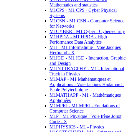
Mathematics and statistics
M1CPS - M1 CPS - Cyber Physical
Systems
M1CSN - M1 CSN - Computer Science
for Networks
M1CYBER - M1 Cyber - Cybersecurity
M1HPDA - M1 HPDA - High
Performance Data Analytics
M1I - M1 Informatique - Voie Jacques
Herbrand - X
M1IGD - M1 IGD - Interaction, Graphic
and Design
M1INTTRACPHY - M1 - International
Track in Physics
M1MAP - M1 Mathématiques et
Applications - Voie Jacques Hadamard -
École Polytechnique
M1MATHAPP - M1 - Mathématiques
Appliquées
M1MPRI - M1 MPRI - Foudations of
Computer Science
M1P - M1 Physique - Voie Irène Joliot
Curie - X
M1PHYSICS - M1 - Physics