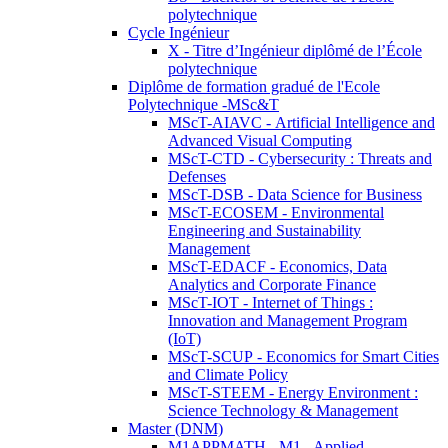
polytechnique
Cycle Ingénieur
X - Titre d’Ingénieur diplômé de l’École
polytechnique
Diplôme de formation gradué de l'Ecole
Polytechnique -MSc&T
MScT-AIAVC - Artificial Intelligence and
Advanced Visual Computing
MScT-CTD - Cybersecurity : Threats and
Defenses
MScT-DSB - Data Science for Business
MScT-ECOSEM - Environmental
Engineering and Sustainability
Management
MScT-EDACF - Economics, Data
Analytics and Corporate Finance
MScT-IOT - Internet of Things :
Innovation and Management Program
(IoT)
MScT-SCUP - Economics for Smart Cities
and Climate Policy
MScT-STEEM - Energy Environment :
Science Technology & Management
Master (DNM)
M1APPMATH - M1 - Applied