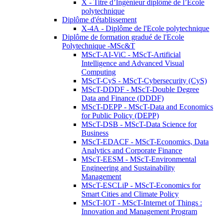
X - Titre d’Ingénieur diplômé de l’École
polytechnique
Diplôme d'établissement
X-4A - Diplôme de l'Ecole polytechnique
Diplôme de formation gradué de l'Ecole
Polytechnique -MSc&T
MScT-AI-ViC - MScT-Artificial
Intelligence and Advanced Visual
Computing
MScT-CyS - MScT-Cybersecurity (CyS)
MScT-DDDF - MScT-Double Degree
Data and Finance (DDDF)
MScT-DEPP - MScT-Data and Economics
for Public Policy (DEPP)
MScT-DSB - MScT-Data Science for
Business
MScT-EDACF - MScT-Economics, Data
Analytics and Corporate Finance
MScT-EESM - MScT-Environmental
Engineering and Sustainability
Management
MScT-ESCLiP - MScT-Economics for
Smart Cities and Climate Policy
MScT-IOT - MScT-Internet of Things :
Innovation and Management Program