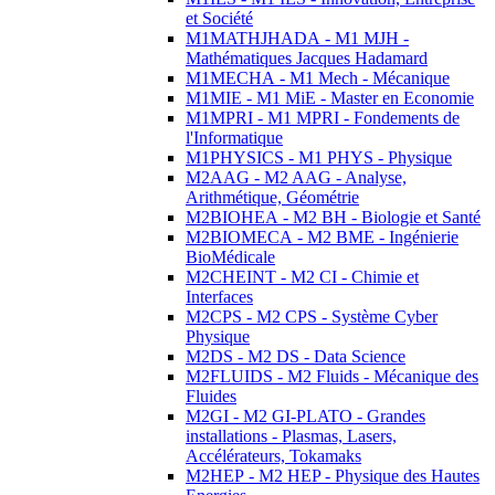
et Société
M1MATHJHADA - M1 MJH -
Mathématiques Jacques Hadamard
M1MECHA - M1 Mech - Mécanique
M1MIE - M1 MiE - Master en Economie
M1MPRI - M1 MPRI - Fondements de
l'Informatique
M1PHYSICS - M1 PHYS - Physique
M2AAG - M2 AAG - Analyse,
Arithmétique, Géométrie
M2BIOHEA - M2 BH - Biologie et Santé
M2BIOMECA - M2 BME - Ingénierie
BioMédicale
M2CHEINT - M2 CI - Chimie et
Interfaces
M2CPS - M2 CPS - Système Cyber
Physique
M2DS - M2 DS - Data Science
M2FLUIDS - M2 Fluids - Mécanique des
Fluides
M2GI - M2 GI-PLATO - Grandes
installations - Plasmas, Lasers,
Accélérateurs, Tokamaks
M2HEP - M2 HEP - Physique des Hautes