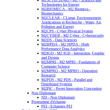
M1SCTECHNRJ - M1 - Sciences and
Technologies for Energy
M2BIOMECA - M2 Biomeca -
Biomechanics
M2CLEAR - CLimat, Environnement,
Applications et Recherche - Water, Air,
Pollution and Energy
M2CPS - Cyber Physical System
M2CYBER - M2 Cyber - Cybersecurity
M2DS - Data Sciences
M2HPDA - M2 HPDA - High
Performance Data Analytics
M2IGD - M2 IGD - Interaction, Graphic
and Design
M2MPRI - M2 MPRI - Foudations of
Computer Science
M2MPRO - M2 MPRO - Operation
Research
M2PDS - M2 PDS - Parallel and
Distributed Systems
M2PIC - Projet Innovation Conception
Non Diplomant
ND - Non Diplomant
Programme d'échange
PEI - Echanges PEI