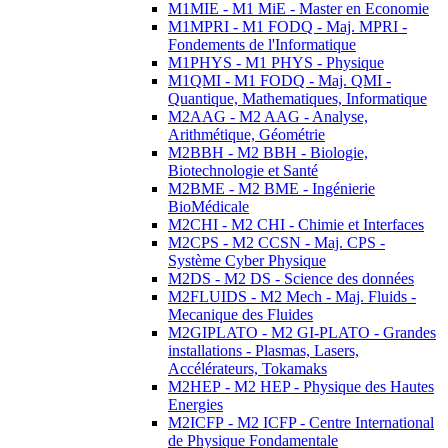
M1MIE - M1 MiE - Master en Economie
M1MPRI - M1 FODQ - Maj. MPRI -
Fondements de l'Informatique
M1PHYS - M1 PHYS - Physique
M1QMI - M1 FODQ - Maj. QMI -
Quantique, Mathematiques, Informatique
M2AAG - M2 AAG - Analyse,
Arithmétique, Géométrie
M2BBH - M2 BBH - Biologie,
Biotechnologie et Santé
M2BME - M2 BME - Ingénierie
BioMédicale
M2CHI - M2 CHI - Chimie et Interfaces
M2CPS - M2 CCSN - Maj. CPS -
Système Cyber Physique
M2DS - M2 DS - Science des données
M2FLUIDS - M2 Mech - Maj. Fluids -
Mecanique des Fluides
M2GIPLATO - M2 GI-PLATO - Grandes
installations - Plasmas, Lasers,
Accélérateurs, Tokamaks
M2HEP - M2 HEP - Physique des Hautes
Energies
M2ICFP - M2 ICFP - Centre International
de Physique Fondamentale