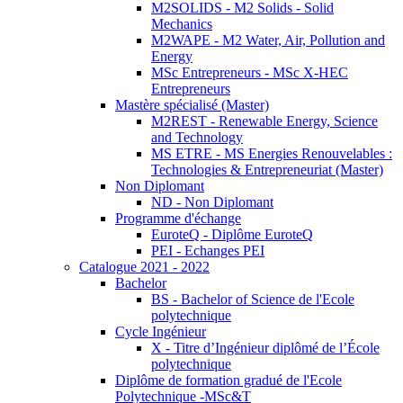
M2SOLIDS - M2 Solids - Solid
Mechanics
M2WAPE - M2 Water, Air, Pollution and
Energy
MSc Entrepreneurs - MSc X-HEC
Entrepreneurs
Mastère spécialisé (Master)
M2REST - Renewable Energy, Science
and Technology
MS ETRE - MS Energies Renouvelables :
Technologies & Entrepreneuriat (Master)
Non Diplomant
ND - Non Diplomant
Programme d'échange
EuroteQ - Diplôme EuroteQ
PEI - Echanges PEI
Catalogue 2021 - 2022
Bachelor
BS - Bachelor of Science de l'Ecole
polytechnique
Cycle Ingénieur
X - Titre d’Ingénieur diplômé de l’École
polytechnique
Diplôme de formation gradué de l'Ecole
Polytechnique -MSc&T