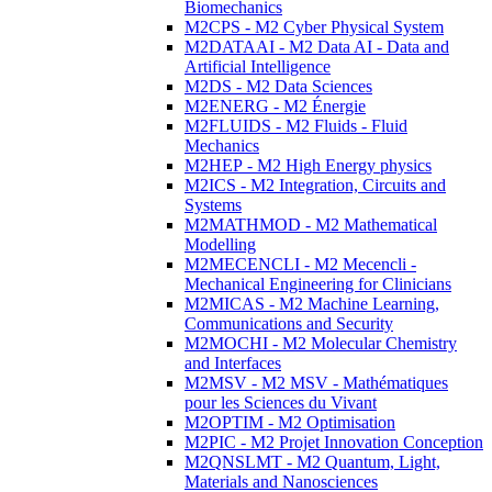
Biomechanics
M2CPS - M2 Cyber Physical System
M2DATAAI - M2 Data AI - Data and
Artificial Intelligence
M2DS - M2 Data Sciences
M2ENERG - M2 Énergie
M2FLUIDS - M2 Fluids - Fluid
Mechanics
M2HEP - M2 High Energy physics
M2ICS - M2 Integration, Circuits and
Systems
M2MATHMOD - M2 Mathematical
Modelling
M2MECENCLI - M2 Mecencli -
Mechanical Engineering for Clinicians
M2MICAS - M2 Machine Learning,
Communications and Security
M2MOCHI - M2 Molecular Chemistry
and Interfaces
M2MSV - M2 MSV - Mathématiques
pour les Sciences du Vivant
M2OPTIM - M2 Optimisation
M2PIC - M2 Projet Innovation Conception
M2QNSLMT - M2 Quantum, Light,
Materials and Nanosciences