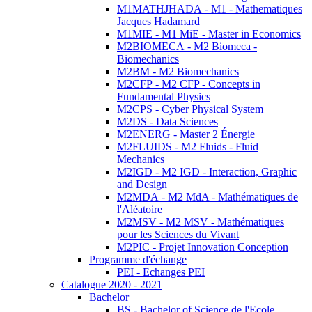
M1MATHJHADA - M1 - Mathematiques
Jacques Hadamard
M1MIE - M1 MiE - Master in Economics
M2BIOMECA - M2 Biomeca -
Biomechanics
M2BM - M2 Biomechanics
M2CFP - M2 CFP - Concepts in
Fundamental Physics
M2CPS - Cyber Physical System
M2DS - Data Sciences
M2ENERG - Master 2 Énergie
M2FLUIDS - M2 Fluids - Fluid
Mechanics
M2IGD - M2 IGD - Interaction, Graphic
and Design
M2MDA - M2 MdA - Mathématiques de
l'Aléatoire
M2MSV - M2 MSV - Mathématiques
pour les Sciences du Vivant
M2PIC - Projet Innovation Conception
Programme d'échange
PEI - Echanges PEI
Catalogue 2020 - 2021
Bachelor
BS - Bachelor of Science de l'Ecole