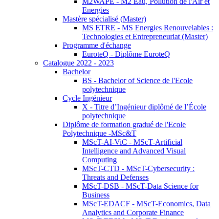
M2WAPE - M2 Eau, Pollution de l'Air et
Energies
Mastère spécialisé (Master)
MS ETRE - MS Energies Renouvelables :
Technologies et Entrepreneuriat (Master)
Programme d'échange
EuroteQ - Diplôme EuroteQ
Catalogue 2022 - 2023
Bachelor
BS - Bachelor of Science de l'Ecole
polytechnique
Cycle Ingénieur
X - Titre d’Ingénieur diplômé de l’École
polytechnique
Diplôme de formation gradué de l'Ecole
Polytechnique -MSc&T
MScT-AI-ViC - MScT-Artificial
Intelligence and Advanced Visual
Computing
MScT-CTD - MScT-Cybersecurity :
Threats and Defenses
MScT-DSB - MScT-Data Science for
Business
MScT-EDACF - MScT-Economics, Data
Analytics and Corporate Finance