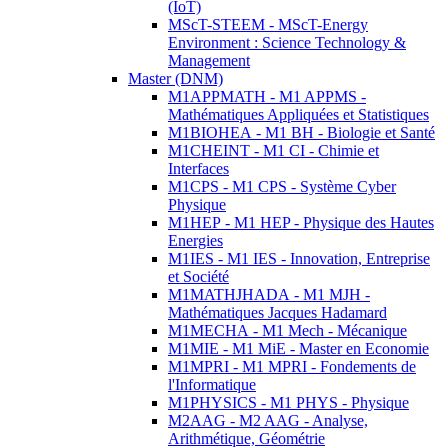
(IoT)
MScT-STEEM - MScT-Energy
Environment : Science Technology &
Management
Master (DNM)
M1APPMATH - M1 APPMS -
Mathématiques Appliquées et Statistiques
M1BIOHEA - M1 BH - Biologie et Santé
M1CHEINT - M1 CI - Chimie et
Interfaces
M1CPS - M1 CPS - Système Cyber
Physique
M1HEP - M1 HEP - Physique des Hautes
Energies
M1IES - M1 IES - Innovation, Entreprise
et Société
M1MATHJHADA - M1 MJH -
Mathématiques Jacques Hadamard
M1MECHA - M1 Mech - Mécanique
M1MIE - M1 MiE - Master en Economie
M1MPRI - M1 MPRI - Fondements de
l'Informatique
M1PHYSICS - M1 PHYS - Physique
M2AAG - M2 AAG - Analyse,
Arithmétique, Géométrie