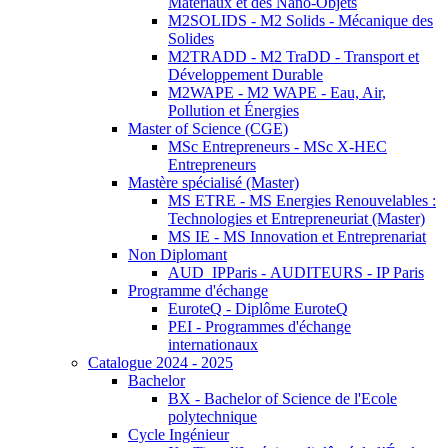
Matériaux et des Nano-Objets
M2SOLIDS - M2 Solids - Mécanique des
Solides
M2TRADD - M2 TraDD - Transport et
Développement Durable
M2WAPE - M2 WAPE - Eau, Air,
Pollution et Énergies
Master of Science (CGE)
MSc Entrepreneurs - MSc X-HEC
Entrepreneurs
Mastère spécialisé (Master)
MS ETRE - MS Energies Renouvelables :
Technologies et Entrepreneuriat (Master)
MS IE - MS Innovation et Entreprenariat
Non Diplomant
AUD_IPParis - AUDITEURS - IP Paris
Programme d'échange
EuroteQ - Diplôme EuroteQ
PEI - Programmes d'échange
internationaux
Catalogue 2024 - 2025
Bachelor
BX - Bachelor of Science de l'Ecole
polytechnique
Cycle Ingénieur