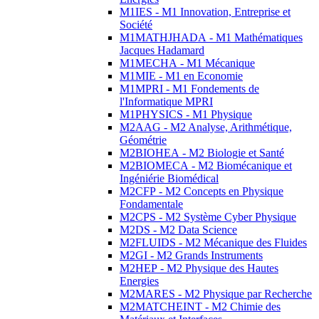
M1IES - M1 Innovation, Entreprise et
Société
M1MATHJHADA - M1 Mathématiques
Jacques Hadamard
M1MECHA - M1 Mécanique
M1MIE - M1 en Economie
M1MPRI - M1 Fondements de
l'Informatique MPRI
M1PHYSICS - M1 Physique
M2AAG - M2 Analyse, Arithmétique,
Géométrie
M2BIOHEA - M2 Biologie et Santé
M2BIOMECA - M2 Biomécanique et
Ingéniérie Biomédical
M2CFP - M2 Concepts en Physique
Fondamentale
M2CPS - M2 Système Cyber Physique
M2DS - M2 Data Science
M2FLUIDS - M2 Mécanique des Fluides
M2GI - M2 Grands Instruments
M2HEP - M2 Physique des Hautes
Energies
M2MARES - M2 Physique par Recherche
M2MATCHEINT - M2 Chimie des