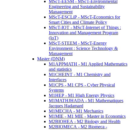
MScT-EESM - MScT-Environmental
Engineering and Sustainability
Management
MScT-ESCLiP - MScT-Economics for
Smart Cities and Climate Policy
MScT-IOT - MScT-Internet of Things :
Innovation and Management Program
(IoT)
MScT-STEEM - MScT-Energy
Environment : Science Technology &
Management
Master (DNM)
M1APPMATH - M1 Applied Mathematics
and statistics
M1CHEINT - M1 Chemistry and
Interfaces
M1CPS - M1 CPS - Cyber Physical
Systems
M1HEP - M1 High Energy Physics
M1MATHJHADA - M1 Mathematiques
Jacques Hadamard
M1MECHA - M1 Mechanics
M1MIE - M1 MIE - Master in Economics
M2BIOHEA - M2 Biology and Health
M2BIOMECA - M2 Biomeca -