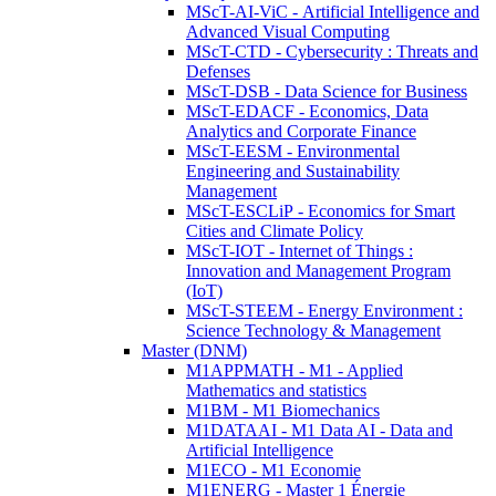
MScT-AI-ViC - Artificial Intelligence and
Advanced Visual Computing
MScT-CTD - Cybersecurity : Threats and
Defenses
MScT-DSB - Data Science for Business
MScT-EDACF - Economics, Data
Analytics and Corporate Finance
MScT-EESM - Environmental
Engineering and Sustainability
Management
MScT-ESCLiP - Economics for Smart
Cities and Climate Policy
MScT-IOT - Internet of Things :
Innovation and Management Program
(IoT)
MScT-STEEM - Energy Environment :
Science Technology & Management
Master (DNM)
M1APPMATH - M1 - Applied
Mathematics and statistics
M1BM - M1 Biomechanics
M1DATAAI - M1 Data AI - Data and
Artificial Intelligence
M1ECO - M1 Economie
M1ENERG - Master 1 Énergie