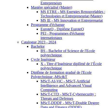
Entrepreneurs
Mastère spécialisé (Master)
MS ETRE - MS Energies Renouvelables :
Technologies et Entrepreneuriat (Master)
MS IE - MS Innovation et Entreprenariat
Programme d'échange
EuroteQ - Diplôme EuroteQ
PEI - Programmes d'échange
internationaux
Catalogue 2023 - 2024
Bachelor
BS - Bachelor of Science de l'Ecole
polytechnique
Cycle Ingénieur
X - Titre d’Ingénieur diplômé de l’École
polytechnique
Diplôme de formation gradué de l'Ecole
Polytechnique -MSc&T
MScT-AI-ViC - MScT-Artificial
Intelligence and Advanced Visual
Computing
MScT-CTD - MScT-Cybersecurity :
Threats and Defenses
MScT-DDDF - MScT-Double Degree
Data and Finance (DDDF)