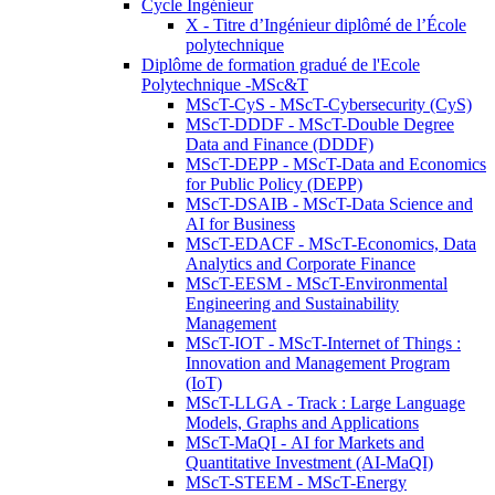
Cycle Ingénieur
X - Titre d’Ingénieur diplômé de l’École
polytechnique
Diplôme de formation gradué de l'Ecole
Polytechnique -MSc&T
MScT-CyS - MScT-Cybersecurity (CyS)
MScT-DDDF - MScT-Double Degree
Data and Finance (DDDF)
MScT-DEPP - MScT-Data and Economics
for Public Policy (DEPP)
MScT-DSAIB - MScT-Data Science and
AI for Business
MScT-EDACF - MScT-Economics, Data
Analytics and Corporate Finance
MScT-EESM - MScT-Environmental
Engineering and Sustainability
Management
MScT-IOT - MScT-Internet of Things :
Innovation and Management Program
(IoT)
MScT-LLGA - Track : Large Language
Models, Graphs and Applications
MScT-MaQI - AI for Markets and
Quantitative Investment (AI-MaQI)
MScT-STEEM - MScT-Energy