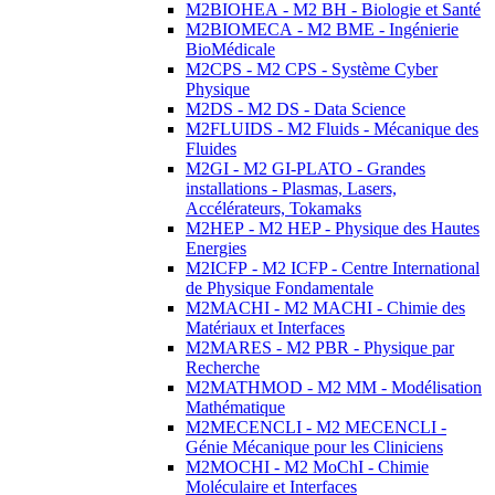
M2BIOHEA - M2 BH - Biologie et Santé
M2BIOMECA - M2 BME - Ingénierie
BioMédicale
M2CPS - M2 CPS - Système Cyber
Physique
M2DS - M2 DS - Data Science
M2FLUIDS - M2 Fluids - Mécanique des
Fluides
M2GI - M2 GI-PLATO - Grandes
installations - Plasmas, Lasers,
Accélérateurs, Tokamaks
M2HEP - M2 HEP - Physique des Hautes
Energies
M2ICFP - M2 ICFP - Centre International
de Physique Fondamentale
M2MACHI - M2 MACHI - Chimie des
Matériaux et Interfaces
M2MARES - M2 PBR - Physique par
Recherche
M2MATHMOD - M2 MM - Modélisation
Mathématique
M2MECENCLI - M2 MECENCLI -
Génie Mécanique pour les Cliniciens
M2MOCHI - M2 MoChI - Chimie
Moléculaire et Interfaces