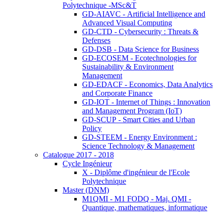
Polytechnique -MSc&T
GD-AIAVC - Artificial Intelligence and
Advanced Visual Computing
GD-CTD - Cybersecurity : Threats &
Defenses
GD-DSB - Data Science for Business
GD-ECOSEM - Ecotechnologies for
Sustainability & Environment
Management
GD-EDACF - Economics, Data Analytics
and Corporate Finance
GD-IOT - Internet of Things : Innovation
and Management Program (IoT)
GD-SCUP - Smart Cities and Urban
Policy
GD-STEEM - Energy Environment :
Science Technology & Management
Catalogue 2017 - 2018
Cycle Ingénieur
X - Diplôme d'ingénieur de l'Ecole
Polytechnique
Master (DNM)
M1QMI - M1 FODQ - Maj. QMI -
Quantique, mathematiques, informatique