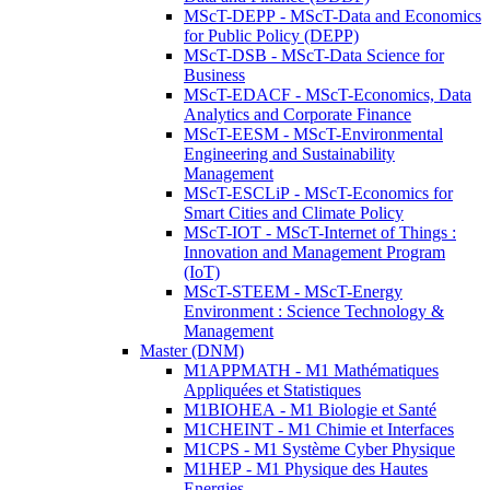
MScT-DEPP - MScT-Data and Economics
for Public Policy (DEPP)
MScT-DSB - MScT-Data Science for
Business
MScT-EDACF - MScT-Economics, Data
Analytics and Corporate Finance
MScT-EESM - MScT-Environmental
Engineering and Sustainability
Management
MScT-ESCLiP - MScT-Economics for
Smart Cities and Climate Policy
MScT-IOT - MScT-Internet of Things :
Innovation and Management Program
(IoT)
MScT-STEEM - MScT-Energy
Environment : Science Technology &
Management
Master (DNM)
M1APPMATH - M1 Mathématiques
Appliquées et Statistiques
M1BIOHEA - M1 Biologie et Santé
M1CHEINT - M1 Chimie et Interfaces
M1CPS - M1 Système Cyber Physique
M1HEP - M1 Physique des Hautes
Energies