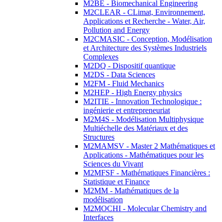
M2BE - Biomechanical Engineering
M2CLEAR - CLimat, Environnement,
Applications et Recherche - Water, Air,
Pollution and Energy
M2CMASIC - Conception, Modélisation
et Architecture des Systèmes Industriels
Complexes
M2DQ - Dispositif quantique
M2DS - Data Sciences
M2FM - Fluid Mechanics
M2HEP - High Energy physics
M2ITIE - Innovation Technologique :
ingénierie et entrepreneuriat
M2M4S - Modélisation Multiphysique
Multiéchelle des Matériaux et des
Structures
M2MAMSV - Master 2 Mathématiques et
Applications - Mathématiques pour les
Sciences du Vivant
M2MFSF - Mathématiques Financières :
Statistique et Finance
M2MM - Mathématiques de la
modélisation
M2MOCHI - Molecular Chemistry and
Interfaces