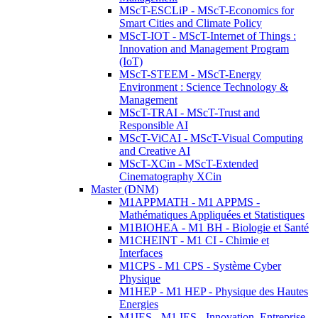
MScT-ESCLiP - MScT-Economics for
Smart Cities and Climate Policy
MScT-IOT - MScT-Internet of Things :
Innovation and Management Program
(IoT)
MScT-STEEM - MScT-Energy
Environment : Science Technology &
Management
MScT-TRAI - MScT-Trust and
Responsible AI
MScT-ViCAI - MScT-Visual Computing
and Creative AI
MScT-XCin - MScT-Extended
Cinematography XCin
Master (DNM)
M1APPMATH - M1 APPMS -
Mathématiques Appliquées et Statistiques
M1BIOHEA - M1 BH - Biologie et Santé
M1CHEINT - M1 CI - Chimie et
Interfaces
M1CPS - M1 CPS - Système Cyber
Physique
M1HEP - M1 HEP - Physique des Hautes
Energies
M1IES - M1 IES - Innovation, Entreprise