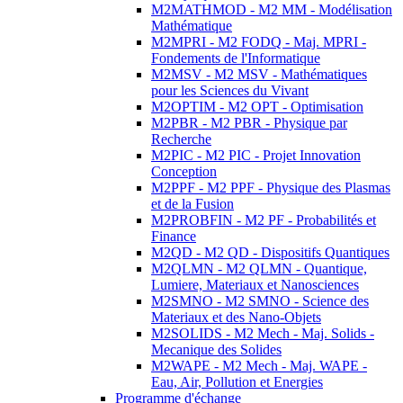
M2MATHMOD - M2 MM - Modélisation
Mathématique
M2MPRI - M2 FODQ - Maj. MPRI -
Fondements de l'Informatique
M2MSV - M2 MSV - Mathématiques
pour les Sciences du Vivant
M2OPTIM - M2 OPT - Optimisation
M2PBR - M2 PBR - Physique par
Recherche
M2PIC - M2 PIC - Projet Innovation
Conception
M2PPF - M2 PPF - Physique des Plasmas
et de la Fusion
M2PROBFIN - M2 PF - Probabilités et
Finance
M2QD - M2 QD - Dispositifs Quantiques
M2QLMN - M2 QLMN - Quantique,
Lumiere, Materiaux et Nanosciences
M2SMNO - M2 SMNO - Science des
Materiaux et des Nano-Objets
M2SOLIDS - M2 Mech - Maj. Solids -
Mecanique des Solides
M2WAPE - M2 Mech - Maj. WAPE -
Eau, Air, Pollution et Energies
Programme d'échange