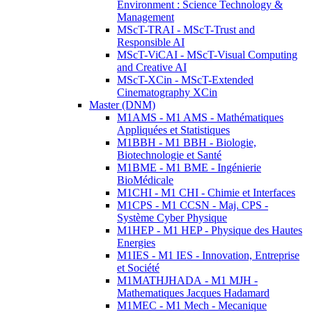
Environment : Science Technology &
Management
MScT-TRAI - MScT-Trust and
Responsible AI
MScT-ViCAI - MScT-Visual Computing
and Creative AI
MScT-XCin - MScT-Extended
Cinematography XCin
Master (DNM)
M1AMS - M1 AMS - Mathématiques
Appliquées et Statistiques
M1BBH - M1 BBH - Biologie,
Biotechnologie et Santé
M1BME - M1 BME - Ingénierie
BioMédicale
M1CHI - M1 CHI - Chimie et Interfaces
M1CPS - M1 CCSN - Maj. CPS -
Système Cyber Physique
M1HEP - M1 HEP - Physique des Hautes
Energies
M1IES - M1 IES - Innovation, Entreprise
et Société
M1MATHJHADA - M1 MJH -
Mathematiques Jacques Hadamard
M1MEC - M1 Mech - Mecanique