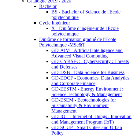
Catalogue 2019 - 2020
Bachelor
BS - Bachelor of Science de l'Ecole
polytechnique
Cycle Ingénieur
X - Diplôme d'ingénieur de l'Ecole
polytechnique
Diplôme de formation gradué de l'Ecole
Polytechnique -MSc&T
GD-AIM - Artificial Intelligence and
Advanced Visual Computing
GD-CYBSEC - Cybersecurity : Threats
and Defenses
GD-DSB - Data Science for Business
GD-EDCF - Economics, Data Analytics
and Corporate Finance
GD-EESTM - Energy Environment :
Science Technology & Management
GD-ESEM - Ecotechnologies for
Sustainability & Environment
Management
GD-IOT - Internet of Things : Innovation
and Management Program (IoT)
GD-SCUP - Smart Cities and Urban
Policy