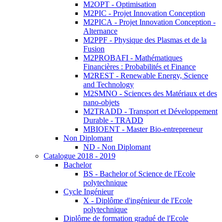
M2OPT - Optimisation
M2PIC - Projet Innovation Conception
M2PICA - Projet Innovation Conception -
Alternance
M2PPF - Physique des Plasmas et de la
Fusion
M2PROBAFI - Mathématiques
Financières : Probabilités et Finance
M2REST - Renewable Energy, Science
and Technology
M2SMNO - Sciences des Matériaux et des
nano-objets
M2TRADD - Transport et Développement
Durable - TRADD
MBIOENT - Master Bio-entrepreneur
Non Diplomant
ND - Non Diplomant
Catalogue 2018 - 2019
Bachelor
BS - Bachelor of Science de l'Ecole
polytechnique
Cycle Ingénieur
X - Diplôme d'ingénieur de l'Ecole
polytechnique
Diplôme de formation gradué de l'Ecole